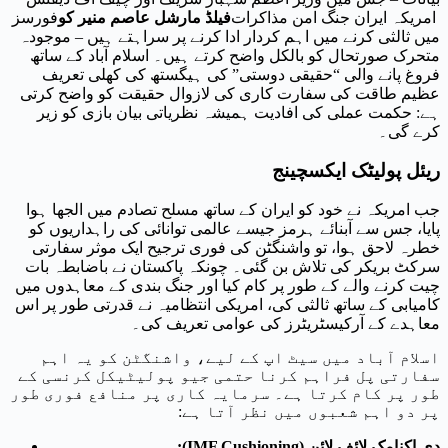
امریکہ ایران جنگ امن مذاکرات
فیلڈ مارشل عاصم منیر کو
فورسز
میں ثالثی کرنے میں اہم کردار ادا کرنے پر سراہتے ہیں – موجودہ
متحرک صورتحال کو بالکل واضح کرتے ہیں۔ اسلام آباد کے ساتھ
فروغ پانے والی “حقیقی دوستی” کی ہیگستھ کی کھلی تعریف
عظیم طاقت کی سفارت کاری کی لازوال حقیقت کو واضح کرتی
ہے: حکمت عملی کی افادیت ہمیشہ نظریاتی بیان بازی کو زیر
کرے گی۔
ریئل پولیٹک ایکسچینج
جب امریکہ نے خود کو ایران کے ساتھ مسلح تصادم میں الجھا ہوا
پایا، جس سے آبنائے ہرمز جیسے عالمی توانائی کی راہداریوں کو
خطرہ لاحق ہوا، تو واشنگٹن کی فوری ترجیح ایک موثر سفارتی
سرکٹ بریکر کی تلاش بن گئی۔ چونکہ پاکستان نے باضابطہ بات
چیت کرنے والے کے طور پر کام کیا اور جنگ بندی کے معاہدوں میں
کامیابی کے ساتھ ثالثی کی، امریکی انتظامیہ نے قدرتی طور پر اس
معاہدے کے آرکیسٹریٹرز کی عوامی تعریف کی۔
اسلام آباد میں سیٹ اپ کے لیے، واشنگٹن کو یہ اہم
سفارتی پل فراہم کرنا حتمی جیو پولیٹیکل کرنسی کے
طور پر کام کرتا ہے۔ سرمایہ کاری پر منافع فوری طور
پر دو اہم شعبوں میں نظر آتا ہے:
دی اکنامک لائف لائن (IMF Cushioning):