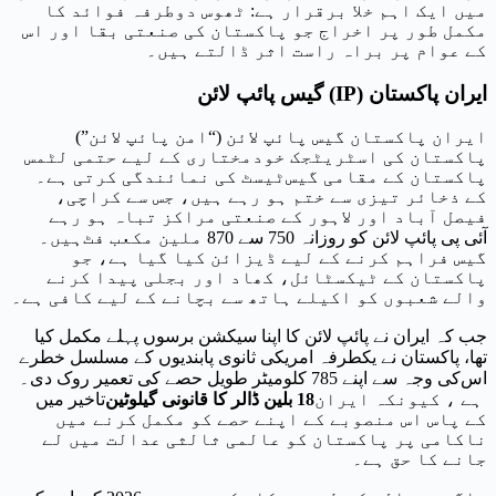
میں ایک اہم خلا برقرار ہے: ٹھوس دوطرفہ فوائد کا
مکمل طور پر اخراج جو پاکستان کی صنعتی بقا اور اس
کے عوام پر براہ راست اثر ڈالتے ہیں۔
ایران پاکستان (IP) گیس پائپ لائن
ایران پاکستان گیس پائپ لائن (“امن پائپ لائن”)
پاکستان کی اسٹریٹجک خودمختاری کے لیے حتمی لٹمس
پاکستان کے مقامی گیس
ٹیسٹ کی نمائندگی کرتی ہے۔
کے ذخائر تیزی سے ختم ہو رہے ہیں، جس سے کراچی،
فیصل آباد اور لاہور کے صنعتی مراکز تباہ ہو رہے
آئی پی پائپ لائن کو روزانہ 750 سے 870 ملین مکعب فٹ
ہیں۔
گیس فراہم کرنے کے لیے ڈیزائن کیا گیا ہے، جو
پاکستان کے ٹیکسٹائل، کھاد اور بجلی پیدا کرنے
والے شعبوں کو اکیلے ہاتھ سے بچانے کے لیے کافی ہے۔
جب کہ ایران نے پائپ لائن کا اپنا سیکشن برسوں پہلے مکمل کیا
تھا، پاکستان نے یکطرفہ امریکی ثانوی پابندیوں کے مسلسل خطرے
اس
کی وجہ سے اپنے 785 کلومیٹر طویل حصے کی تعمیر روک دی۔
ہے ، کیونکہ ایران
18 بلین ڈالر کا قانونی گیلوٹین
تاخیر میں
کے پاس اس منصوبے کے اپنے حصے کو مکمل کرنے میں
ناکامی پر پاکستان کو عالمی ثالثی عدالت میں لے
جانے کا حق ہے۔