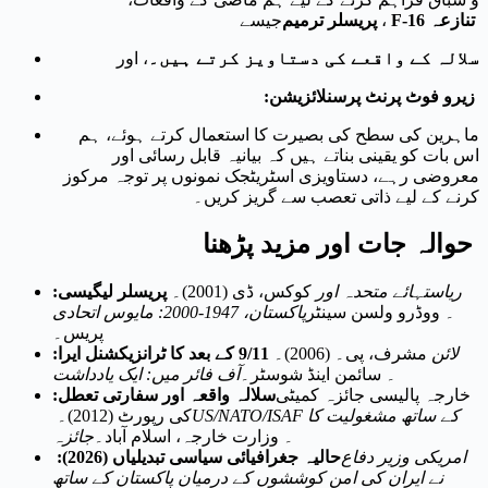
F-16 تنازعہ
،
پریسلر ترمیم
جیسے
سلالہ کے واقعے کی دستاویز کرتے ہیں۔
، اور
زیرو فوٹ پرنٹ پرسنلائزیشن:
ماہرین کی سطح کی بصیرت کا استعمال کرتے ہوئے، ہم
اس بات کو یقینی بناتے ہیں کہ بیانیہ قابل رسائی اور
معروضی رہے، دستاویزی اسٹریٹجک نمونوں پر توجہ مرکوز
کرنے کے لیے ذاتی تعصب سے گریز کریں۔
حوالہ جات اور مزید پڑھنا
ریاستہائے متحدہ اور
کوکس، ڈی (2001)۔
پریسلر لیگیسی:
۔ ووڈرو ولسن سینٹر
پاکستان، 1947-2000: مایوس اتحادی
پریس۔
لائن
مشرف، پی۔ (2006)۔
9/11 کے بعد کا ٹرانزیکشنل ایرا:
۔ سائمن اینڈ شوسٹر۔
آف فائر میں: ایک یادداشت
خارجہ پالیسی جائزہ کمیٹی
سلالہ واقعہ اور سفارتی تعطل:
US/NATO/ISAF کے ساتھ مشغولیت کا
کی رپورٹ (2012)۔
۔ وزارت خارجہ، اسلام آباد۔
جائزہ
امریکی وزیر دفاع
حالیہ جغرافیائی سیاسی تبدیلیاں (2026):
نے ایران کی امن کوششوں کے درمیان پاکستان کے ساتھ