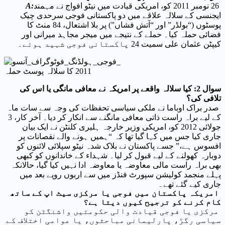
26 نومبر 2011 کو، امریکی قیادت میں نیٹو افواج نے مہمند
A:
ایجنسی کے سلالہ علاقے میں دو پاکستانی فوجی سرحدی چیک
پوسٹوں (“بولڈر” اور “آتش فشاں”) پر بلا اشتعال، 84 منٹ کا
فضائی حملہ کیا۔ حملے کے نتیجے میں میجر مجاہد میرانی اور
کیپٹن عثمان علی سمیت 24 پاکستانی فوجی شہید ہوئے۔
2011 کا سلالہ پوسٹ حملہ
سوال 2: کیا سلالہ واقعے پر امریکہ نے معافی مانگی یا اس کی
تلافی کی؟
صدر براک اوباما نے ملکی سیاسی تحفظات کی وجہ سے سات ماہ
کے لیے براہ راست ذاتی معافی مانگنے سے انکار کر دیا۔ آخر کار، 3
جولائی 2012 کو، امریکی وزیر خارجہ ہلیری کلنٹن نے ایک بیان
جاری کیا جس میں کہا گیا تھا کہ “ہمیں ہونے والے نقصانات پر
افسوس ہے،” جسے پاکستان نے بلاک شدہ نیٹو سپلائی لائنوں کو
دوبارہ کھولنے کے لیے قبول کر لیا۔ شہداء کے خاندانوں کو کبھی
بھی براہ راست مالی معاوضہ یا معاوضہ ادا نہیں کیا گیا، حالانکہ
پہلے منجمد کولیشن سپورٹ فنڈز میں سے اربوں روپے بعد میں
جاری کیے گئے تھے۔
امریکہ پاکستان میں فوجی یا مرکزی سیٹ اپ کے ساتھ
کام کرنے کو ترجیح کیوں دیتا ہے؟
مرکزی یا فوجی قیادت والی حکومتیں واشنگٹن کو
سیاسی رگڑ، پارلیمانی مباحثوں، یا عوامی اختلاف کے