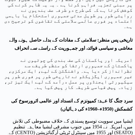
پر مبنی تجزیہ فراہم کرنا ہے ۔ یہ یہ ظاہر کرنے کی
کوشش کرتا ہے کہ کس طرح دو طرفہ صف بندیوں نے
روایتی طور پر طویل مدتی جمہوری استحکام یا باہمی
اعتماد پر فوری عالمی سلامتی کے تقاضوں کو ترجیح دی
ہے۔
تاریخی پس منظر: سلامتی کے مفادات کے بدلے حاصل ہونے والے
معاشی و سیاسی فوائد، اور جمہوریت کے راستے سے انحراف
امریکہ اور پاکستان کی صف بندی کی چوٹیوں نے
پاکستان کے جمہوری ارتقا کو منظم طریقے سے
نظرانداز کر دیا ہے۔ واشنگٹن کے لیے، ایک مرکزی،
غیر جمہوری ایگزیکٹو نے تاریخی طور پر فوری طور پر
سیکیورٹی ایجنڈوں پر عمل درآمد کے لیے ایک تیز تر،
زیادہ پیش قیاسی طریقہ کار پیش کیا ہے۔
سرد جنگ کا عہد: کمیونزم کے انسداد اور عالمی اثرورسوخ کی
کشمکش (1950ء–1960ء کی دہائیاں)
ایشیا میں سوویت توسیع پسندی کے خلاف مضبوطی کی تلاش
میں، امریکہ نے 1954 میں جنوب مشرقی ایشیا معاہدہ تنظیم
(SEATO) اور 1955 میں سینٹرل ٹریٹی آرگنائزیشن (CENTO) کے