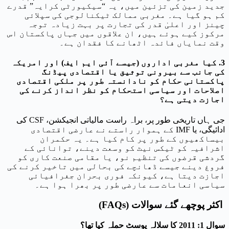
جدید زمین کی تزئین میں، یہ “سیکیورٹی کرایہ” قدرے
کم ہو گیا ہے۔ مغربی ممالک ٹیکنالوجی کی سپلائی
چینز اور اعلیٰ قدر کی تجارت پر بہت زیادہ توجہ
مرکوز کیے ہوئے ہیں، ان علاقوں میں جہاں پاکستان اس
وقت نمایاں فائدہ اٹھانے کا فقدان ہے۔
3. کیا مغربی اداروں (جیسے آئی ایم ایف) اور امریکہ
کی جانب سے بیرونی توثیق یا اقتصادی پیڈنگ
پاکستانی حکام کو نادانستہ طور پر ملکی اقتصادی
اصلاحات اور سیاسی استحکام کو نظر انداز کرنے کی
اجازت دیتی ہے؟
جی ہاں تاریخی طور پر، براہ راست مالیاتی انجیکشن، CSF کی
ادائیگی، یا IMF کے ہموار راستے نے عارضی اقتصادی
بیساکھیوں کے طور پر کام کیا ہے۔ یہ حکمران
اشرافیہ کو ٹیکس نیٹ کو وسعت دینے، توانائی کے
گردشی قرضوں کی تنظیم نو، یا مقامی صنعت کاری کو
فروغ دینے جیسے ڈھانچے کی بحالی میں تاخیر کرنے کی
اجازت دیتا ہے، کیونکہ فوری بحران جغرافیائی
سیاسی انعامات سے عارضی طور پر بھرا ہوا ہے۔
اکثر پوچھے گئے سوالات (FAQs)
سوال 1: 2011 کا سلالہ پوسٹ حملہ کیا تھا؟