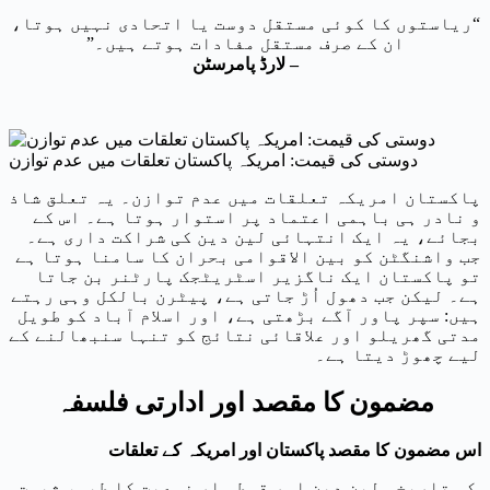
“ریاستوں کا کوئی مستقل دوست یا اتحادی نہیں ہوتا،
ان کے صرف مستقل مفادات ہوتے ہیں۔”
– لارڈ پامرسٹن
دوستی کی قیمت: امریکہ پاکستان تعلقات میں عدم توازن
پاکستان امریکہ تعلقات میں عدم توازن۔ یہ تعلق شاذ
و نادر ہی باہمی اعتماد پر استوار ہوتا ہے۔ اس کے
بجائے، یہ ایک انتہائی لین دین کی شراکت داری ہے۔
جب واشنگٹن کو بین الاقوامی بحران کا سامنا ہوتا ہے
تو پاکستان ایک ناگزیر اسٹریٹجک پارٹنر بن جاتا
ہے۔ لیکن جب دھول اُڑ جاتی ہے، پیٹرن بالکل وہی رہتے
ہیں: سپر پاور آگے بڑھتی ہے، اور اسلام آباد کو طویل
مدتی گھریلو اور علاقائی نتائج کو تنہا سنبھالنے کے
لیے چھوڑ دیتا ہے۔
مضمون کا مقصد اور ادارتی فلسفہ
اس مضمون کا مقصد پاکستان اور امریکہ کے تعلقات
کی تاریخی لین دین اور قسط وار نوعیت کا طبی، ثبوت