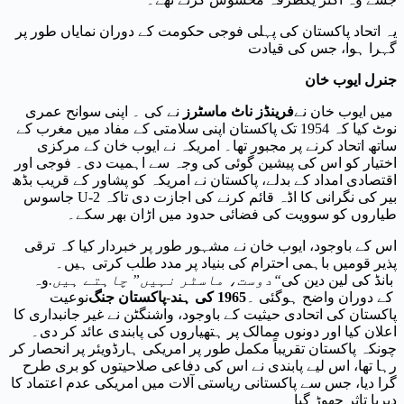
یہ اتحاد پاکستان کی پہلی فوجی حکومت کے دوران نمایاں طور پر
گہرا ہوا، جس کی قیادت
جنرل ایوب خان
میں ایوب خان نے
فرینڈز ناٹ ماسٹرز
نے کی ۔ اپنی سوانح عمری
نوٹ کیا کہ 1954 تک پاکستان اپنی سلامتی کے مفاد میں مغرب کے
ساتھ اتحاد کرنے پر مجبور تھا۔ امریکہ نے ایوب خان کے مرکزی
اختیار کو اس کی پیشین گوئی کی وجہ سے اہمیت دی۔ فوجی اور
اقتصادی امداد کے بدلے، پاکستان نے امریکہ کو پشاور کے قریب بڈھ
بیر کی نگرانی کا اڈہ قائم کرنے کی اجازت دی تاکہ U-2 جاسوس
طیاروں کو سوویت کی فضائی حدود میں اڑان بھر سکے۔
اس کے باوجود، ایوب خان نے مشہور طور پر خبردار کیا کہ ترقی
پذیر قومیں باہمی احترام کی بنیاد پر مدد طلب کرتی ہیں۔
بانڈ کی لین دین کی
“دوست، ماسٹر نہیں” چاہتے ہیں.
وہ
کے دوران واضح ہوگئی ۔
1965 کی ہند-پاکستان جنگ
نوعیت
پاکستان کی اتحادی حیثیت کے باوجود، واشنگٹن نے غیر جانبداری کا
اعلان کیا اور دونوں ممالک پر ہتھیاروں کی پابندی عائد کر دی۔
چونکہ پاکستان تقریباً مکمل طور پر امریکی ہارڈویئر پر انحصار کر
رہا تھا، اس لیے پابندی نے اس کی دفاعی صلاحیتوں کو بری طرح
گرا دیا، جس سے پاکستانی ریاستی آلات میں امریکی عدم اعتماد کا
دیرپا تاثر چھوڑ گیا۔