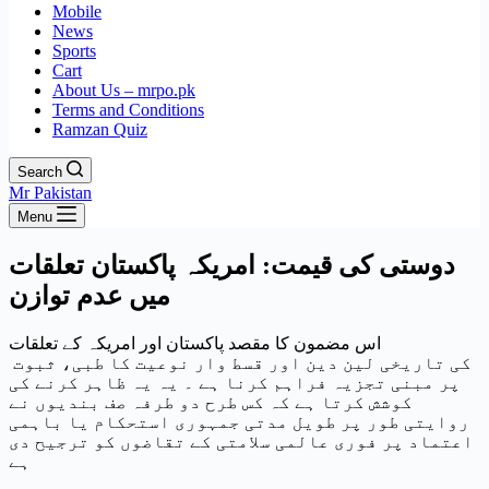
Mobile
News
Sports
Cart
About Us – mrpo.pk
Terms and Conditions
Ramzan Quiz
Search
Mr Pakistan
Menu
دوستی کی قیمت: امریکہ پاکستان تعلقات
میں عدم توازن
اس مضمون کا مقصد پاکستان اور امریکہ کے تعلقات
کی تاریخی لین دین اور قسط وار نوعیت کا طبی، ثبوت
پر مبنی تجزیہ فراہم کرنا ہے ۔ یہ یہ ظاہر کرنے کی
کوشش کرتا ہے کہ کس طرح دو طرفہ صف بندیوں نے
روایتی طور پر طویل مدتی جمہوری استحکام یا باہمی
اعتماد پر فوری عالمی سلامتی کے تقاضوں کو ترجیح دی
ہے