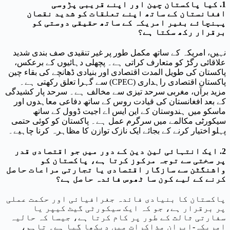
1. کیا پاکستان چین اور اپنے قریبی پڑوسی
افغانستان کے ساتھ اپنے تعلقات کو شدید نقصان
پہنچائے بغیر امریکہ کے ساتھ حقیقی دوستی کو
برقرار رکھ سکتا ہے؟
نہیں، امریکہ کے ساتھ مکمل طور پر غیر تنقیدی صف بندی شدید
علاقائی رگڑ کو متعارف کراتی ہے۔ پچھلی دہائیوں کے برعکس،
پاکستان کی طویل المدت اقتصادی اور بنیادی ڈھانچے کی بقاء چین
پاکستان اقتصادی راہداری (CPEC) سے گہرا تعلق رکھتی ہے۔
مزید برآں، مغربی سرحد تیزی سے مخالف ہے۔ سرحد پار کشیدگی
کے بعد افغانستان کی قیادت روس کے ساتھ دفاعی معاہدوں اور
ماسکو میں ہندوستان کے این ایس اے اجیت ڈوول کے ساتھ
سیکورٹی مکالمے میں سرگرم عمل ہے۔ پاکستان کو کوئی حتمی
پہلو اختیار کرنے کے بجائے ایک نازک توازن کا مظاہرہ کرنا چاہیے۔
2. ایک انتہائی لین دین کے دور میں جو اقتصادی قدر
پر سختی سے توجہ مرکوز کرتا ہے، پاکستان کو
واشنگٹن سے سازگار اقتصادی یا تجارتی مراعات حاصل
کرنے کے لیے کون سا ٹھوس فائدہ حاصل ہے؟
پاکستان کا بنیادی فائدہ جغرافیائی اور حکمت عملی
پر برقرار ہے، جو کہ ایک سیکورٹی گیٹ کیپر یا
سفارتی ثالث کے طور پر کام کرتا ہے، جیسا کہ حالیہ
امریکہ-ایران مذاکرات میں دیکھا گیا ہے۔ تاہم،