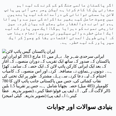
اگر پاکستان عالمی جنگ کو کم کرنے کے لیے اہم
سفارتی پل کا کام کرتا ہے لیکن پھر بھی آئی پی پائپ
لائن یا سستی توانائی کی درآمدات کے لیے پابندیوں
میں چھوٹ حاصل کیے بغیر مذاکرات کی میز سے واپس آتا
ہے، تو اس نے ذوالفقار علی بھٹو کے بیان کردہ عین
تاریخی نمونے کو دہرایا ہوگا: ایک سپر پاور کے لیے
ایک اعلیٰ خطرے والی سیکیورٹی سروس انجام دینا جب
کہ اپنی طویل المدتی اقتصادی بقا کو چھوڑ کر ایک
سپر پاور کے لیے خطرہ ہے۔
ایرانی سرحدی شہر چاہ بہار میں 11 مارچ 2013 کو ایران اور
پاکستان کے صدور کے ساتھ ایک تقریب کے دوران منصوبے کے آغاز
کے بعد ایک ایرانی کارکن پائپ لائن کے ایک حصے کے سامنے کھڑا
ہے۔ دونوں رہنماؤں نے مصافحہ کرنے اور اس منصوبے کے کامیاب
اختتام کے لیے دعا کرنے سے پہلے مشترکہ طور پر ایک تختی کی
نقاب کشائی کی، جس میں پاکستانی جانب پائپ لائن کا 780
کلومیٹر (485 میل) حصہ بچھانا شامل ہے، جس پر تقریباً 1.5 بلین
ڈالر لاگت آئے گی۔ اے ایف پی فوٹو/عطا کینرے (تصویر بذریعہ عطا
کینرے/ اے ایف پی) (تصویر بذریعہ گیٹی امیجز)
بنیادی سوالات اور جوابات