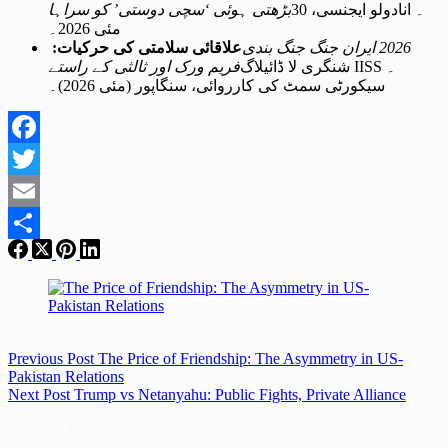
۔ انادولو ایجنسی، 30
بڑھتی ہوئی ‘سچی دوستی’ کو سراہا
مئی 2026۔
2026 ایران جنگ جنگ بندی
علاقائی سلامتی کی حرکیات:
۔ IISS شنگری لا ڈائیلاگ
فریم ورک اور ثالثی کے راستے
سیکورٹی سمٹ کی کارروائی، سنگاپور (مئی 2026)۔
Facebook
Twitter
Email
Share
Previous
Post
The Price of Friendship: The Asymmetry in US-
Pakistan Relations
Next
Post
Trump vs Netanyahu: Public Fights, Private Alliance