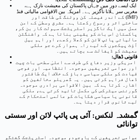
ایک ایسے دور میں جہاں پاکستان کی معیشت نازک ہے،
مغربی سر ہلانا ناگزیر ہے۔ امریکہ بین الاقوامی مالیاتی فنڈ
(IMF) کے اندر فیصلہ کن ووٹنگ کی طاقت اور
ساختی اثر و رسوخ رکھتا ہے۔ مشرق وسطیٰ کے امن
عمل میں ایک ناگزیر اسٹریٹجک سہولت کار بن کر،
پاکستان اس بات کو یقینی بناتا ہے کہ واشنگٹن
مالیاتی پائپ لائن کو کھلا رکھے، اور اہم بیل
آؤٹ پیکجوں کے لیے راہ ہموار کرے جو ملکی
معیشت کو ڈیفالٹ سے بچاتے ہیں۔
قانونی ڈھال:
امریکی وزیر دفاع کی طرف سے اعلیٰ سطحی بات چیت
اور عوامی تعریفیں موجودہ انتظامیہ اور فوجی
قیادت کو ملکی سیاسی دباؤ کے خلاف ایک طاقتور
ڈھال فراہم کرتی ہیں۔ یہ گھریلو مخالفین کو
اشارہ کرتا ہے کہ بین الاقوامی برادری موجودہ
گورننس میٹرکس کی مکمل تائید کرتی ہے، ملکی
قانونی یا سیاسی شکایات کو عالمی استحکام کے
لیے ثانوی قرار دیتا ہے۔
گمشدہ لنکس: آئی پی پائپ لائن اور سستی
توانائی
عوامی تعریفوں کے باوجود، موجودہ اسٹریٹجک گفتگو