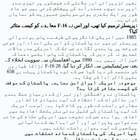
بغیر تزویراتی اور سلامتی کے فیصلوں پر تیزی سے،
اوپر سے نیچے عملدرآمد کی پیشکش کرتی ہیں جو عام
طور پر ایک بکھری ہوئی سویلین جمہوریت کو نمایاں
کرتی ہے۔
: پریسلر ترمیم کیا تھی، اور اس نے F-16 معاہدے کو کیسے متاثر
کیا؟
1985 میں امریکی کانگریس کی طرف سے پاس ہونے والی
پریسلر ترمیم نے پاکستان کو امریکی امداد اور فوجی
فروخت پر پابندی لگا دی جب تک کہ امریکی صدر سالانہ
تصدیق نہ کر دیں کہ پاکستان کے پاس ایٹمی دھماکہ
خیز آلہ نہیں ہے۔ 1990 میں، افغانستان سے سوویت انخلاء کے
بعد، سرٹیفیکیشن سے انکار کر دیا گیا، 28 F-16 لڑاکا طیاروں
کو منجمد کر دیا گیا جس کے لیے پاکستان پہلے ہی 658
ملین ڈالر ادا کر چکا ہے۔
موجودہ امریکہ ایران امن معاہدہ پاکستان کے موقف
کو کیسے متاثر کرتا ہے؟
پاکستان نے واشنگٹن اور تہران کے درمیان جنگ بندی
اور مذاکرات کے انتظام کے لیے بنیادی ثالث اور
سفارتی راستے کے طور پر کام کیا ہے۔ اس سے امریکہ
کے لیے پاکستان کی قلیل مدتی سٹریٹجک افادیت میں
اضافہ ہوا ہے، جس کے نتیجے میں امریکی حکام کی جانب
سے عوامی پذیرائی اور آئی ایم ایف کے مالیاتی
پیکجوں کے لیے ہموار راستے نکلے ہیں۔
کیا امریکہ کی پاکستان کے ساتھ تعلقات میں
جمہوریت کی حمایت مستقل ہے؟