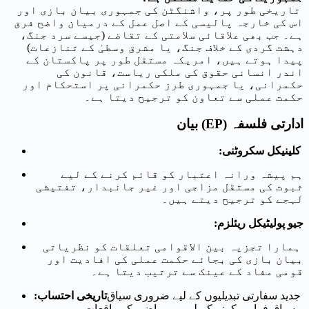
تاریخی طور پر، واشنگٹن کی جمہوری بیان بازی اور
اس کی خارجہ پالیسی کے اصل عمل کے درمیان واضح فرق
ہے۔ جب بھی علاقائی سلامتی کے تقاضے (جیسے سرد جنگ،
دہشت گردی کے خلاف جنگ، یا مشرق وسطیٰ کے تنازعات)
پیدا ہوتے ہیں، امریکہ مستقل طور پر پاکستان کے
اندر انسانی حقوق کی ملکی ریاست، قانون کی
حکمرانی، یا جمہوری طرز حکمرانی پر استحکام اور
حکمت عملی سے تعاون کو ترجیح دیتا ہے۔
ادارتی فلسفہ (EP) بیان
کلینیکل سکروٹنی:
ہم پیشہ ورانہ اعتبار کو قائم کرنے کے لیے
ثبوت کی مستقل مزاجی اور غیر جانبدار، تفتیشی
لہجے کو ترجیح دیتے ہیں۔
جیو پولیٹیکل ریئلزم:
ہمارا تجزیہ بین الاقوامی تعلقات کو نظریاتی
بیان بازی کی بجائے حکمت عملی کی افادیت اور
قومی مفاد کے عینک سے ترتیب دیتا ہے۔
جدید سفارتی تبدیلیوں کے لیے ضروری سیاق
تاریخی احتساب:
و سباق فراہم کرنے کے لیے ہم ماضی کے واقعات،