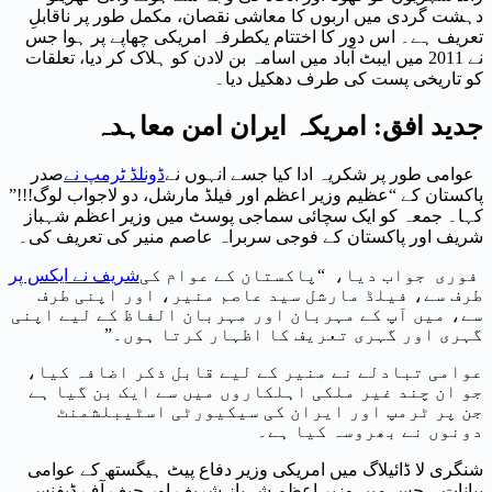
دہشت گردی میں اربوں کا معاشی نقصان، مکمل طور پر ناقابلِ
تعریف ہے۔ اس دور کا اختتام یکطرفہ امریکی چھاپے پر ہوا جس
نے 2011 میں ایبٹ آباد میں اسامہ بن لادن کو ہلاک کر دیا، تعلقات
کو تاریخی پست کی طرف دھکیل دیا۔
جدید افق: امریکہ ایران امن معاہدہ
عوامی طور پر شکریہ ادا کیا جسے انہوں نے
ڈونلڈ ٹرمپ نے
صدر
پاکستان کے “عظیم وزیر اعظم اور فیلڈ مارشل، دو لاجواب لوگ!!!”
کہا۔ جمعہ کو ایک سچائی سماجی پوسٹ میں وزیر اعظم شہباز
شریف اور پاکستان کے فوجی سربراہ عاصم منیر کی تعریف کی۔
فوری جواب دیا، “پاکستان کے عوام کی
شریف نے ایکس پر
طرف سے، فیلڈ مارشل سید عاصم منیر، اور اپنی طرف
سے، میں آپ کے مہربان اور مہربان الفاظ کے لیے اپنی
گہری اور گہری تعریف کا اظہار کرتا ہوں۔”
عوامی تبادلے نے منیر کے لیے قابل ذکر اضافہ کیا،
جو ان چند غیر ملکی اہلکاروں میں سے ایک بن گیا ہے
جن پر ٹرمپ اور ایران کی سیکیورٹی اسٹیبلشمنٹ
دونوں نے بھروسہ کیا ہے۔
شنگری لا ڈائیلاگ میں امریکی وزیر دفاع پیٹ ہیگستھ کے عوامی
بیانات – جس میں وزیر اعظم شہباز شریف اور چیف آف ڈیفنس