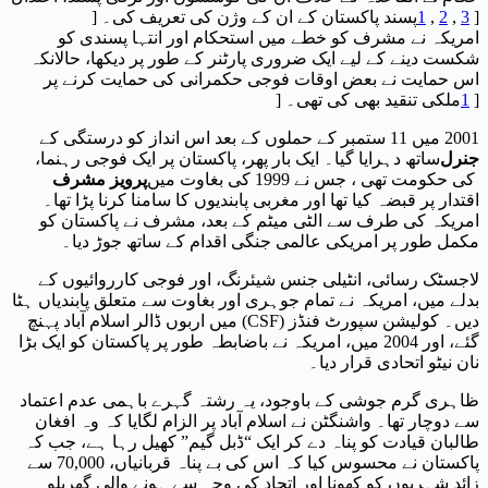
]
3
,
2
,
1
پسند پاکستان کے ان کے وژن کی تعریف کی۔ [
امریکہ نے مشرف کو خطے میں استحکام اور انتہا پسندی کو
شکست دینے کے لیے ایک ضروری پارٹنر کے طور پر دیکھا، حالانکہ
اس حمایت نے بعض اوقات فوجی حکمرانی کی حمایت کرنے پر
]
1
ملکی تنقید بھی کی تھی۔ [
2001 میں 11 ستمبر کے حملوں کے بعد اس انداز کو درستگی کے
جنرل
ساتھ دہرایا گیا۔ ایک بار پھر، پاکستان پر ایک فوجی رہنما،
کی حکومت تھی ، جس نے 1999 کی بغاوت میں
پرویز مشرف
اقتدار پر قبضہ کیا تھا اور مغربی پابندیوں کا سامنا کرنا پڑا تھا۔
امریکہ کی طرف سے الٹی میٹم کے بعد، مشرف نے پاکستان کو
مکمل طور پر امریکی عالمی جنگی اقدام کے ساتھ جوڑ دیا۔
لاجسٹک رسائی، انٹیلی جنس شیئرنگ، اور فوجی کارروائیوں کے
بدلے میں، امریکہ نے تمام جوہری اور بغاوت سے متعلق پابندیاں ہٹا
دیں۔ کولیشن سپورٹ فنڈز (CSF) میں اربوں ڈالر اسلام آباد پہنچ
گئے، اور 2004 میں، امریکہ نے باضابطہ طور پر پاکستان کو ایک بڑا
نان نیٹو اتحادی قرار دیا۔
ظاہری گرم جوشی کے باوجود، یہ رشتہ گہرے باہمی عدم اعتماد
سے دوچار تھا۔ واشنگٹن نے اسلام آباد پر الزام لگایا کہ وہ افغان
طالبان قیادت کو پناہ دے کر ایک “ڈبل گیم” کھیل رہا ہے، جب کہ
پاکستان نے محسوس کیا کہ اس کی بے پناہ قربانیاں، 70,000 سے
زائد شہریوں کو کھونا اور اتحاد کی وجہ سے ہونے والی گھریلو