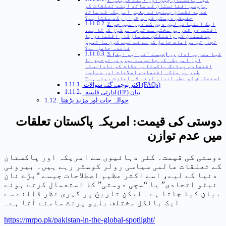
پڑوسی افغانستان کے ساتھ اپنے تعلقات کو
شدید نقصان پہنچائے بغیر امریکہ کے ساتھ
حقیقی دوستی کو برقرار رکھ سکتا ہے؟
2. ایک انتہائی لین دین کے دور میں جو
اقتصادی قدر پر سختی سے توجہ مرکوز کرتا ہے،
پاکستان کو واشنگٹن سے سازگار اقتصادی یا
تجارتی مراعات حاصل کرنے کے لیے کون سا ٹھوس
فائدہ حاصل ہے؟
3. کیا مغربی اداروں (جیسے آئی ایم ایف)
اور امریکہ کی جانب سے بیرونی توثیق یا
اقتصادی پیڈنگ پاکستانی حکام کو نادانستہ
طور پر ملکی اقتصادی اصلاحات اور سیاسی
استحکام کو نظر انداز کرنے کی اجازت دیتی ہے؟
اکثر پوچھے گئے سوالات (FAQs)
ادارتی فلسفہ (EP) بیان
حوالہ جات اور مزید پڑھنا
دوستی کی قیمت: امریکہ پاکستان تعلقات
میں عدم توازن
دوستی کی قیمت۔ کئی دہائیوں سے امریکہ اور پاکستان
کے تعلقات عالمی سیاسی رولر کوسٹر رہے ہیں۔ بیرونی
دنیا کے لیے، اسے اکثر عظیم اصطلاحات جیسے “بڑے نان
نیٹو اتحادی” یا “سچی دوستی” کا استعمال کرتے ہوئے
بیان کیا جاتا ہے۔ لیکن تاریخ پر گہری نظر ڈالنے سے
ایک بالکل مختلف بلیو پرنٹ سامنے آتا ہے۔
https://mrpo.pk/pakistan-in-the-global-spotlight/