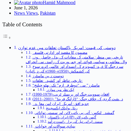
Hamid Mahmood
June 1, 2026
News Views
,
Pakistan
Table of Contents
دوستی کی قیمت: امریکہ پاکستان تعلقات میں عدم توازن
مضمون کا مقصد اور ادارتی فلسفہ
تاریخی پس منظر: سلامتی کے مفادات کے بدلے حاصل ہونے
والے معاشی و سیاسی فوائد، اور جمہوریت کے راستے سے انحراف
سرد جنگ کا عہد: کمیونزم کے انسداد اور عالمی اثرورسوخ
کی کشمکش (1950ء–1960ء کی دہائیاں)
دوست نہیں ماسٹرز
تاریخی تناظر اور کشیدہ تعلقات:
“ماسٹرز” سے “دوطرفہ ازم” تک: بھٹو چیلنج
ایک نظر میں موازنہ
افغان سوویت جنگ اور پریسلر ٹریپ (1979-1990)
دہشت گردی کے خلاف جنگ: “ڈارلنگ فرینڈ” (2001–2011)
جدید افق: امریکہ ایران امن معاہدہ
ریئل پولیٹک ایکسچینج
گمشدہ لنکس: آئی پی پائپ لائن اور سستی توانائی
ایران پاکستان (IP) گیس پائپ لائن
سستے ایرانی تیل کی براہ راست درآمد
بنیادی سوالات اور جوابات
1. کیا پاکستان چین اور اپنے قریبی