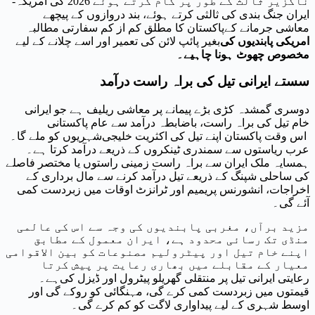
ناگزیر ثالث کے طور پر کام کرتے ہوئے 2026 کی امریکہ-
ایران جنگ بندی کی ثالثی کرتے ہوئے، بند دروازوں کے پیچھے
معاشی جرمانے کے
پاکستان کا مطلق کم از کم سفارتی مطالبہ
امریکی پابندیوں کی
بغیر پائپ لائن کی تعمیر اور اسے چلانے کے لیے
مخصوص چھوٹ ہونا چاہیے۔
سستے ایرانی تیل کی براہ راست درآمد
دوسری گمشدہ کڑی بڑے پیمانے پر معاشی ریلیف ہے جو ایرانی
خام تیل کی براہ راست، باضابطہ درآمد سے عام پاکستانی
اس وقت پاکستان اپنے تیل کی اکثریت خلیجی
شہریوں کو ملے گا۔
عرب ریاستوں سے سمندری ٹینکروں کے ذریعے درآمد کرتا ہے۔
ہمسایہ ملک ایران سے براہ راست زمینی راستوں یا مختصر فاصلے
کی ساحلی شپنگ کے ذریعے تیل درآمد کرنے سے مال برداری کے
اخراجات، انشورنس پریمیم اور ٹرانزٹ اوقات میں زبردست کمی
آئے گی۔
مزید برآں، مغربی پابندیوں کی وجہ سے اس کی عالمی
منڈی تک رسائی محدود ہے، ایران معمول کے مطابق
اپنے خام تیل اور پیٹرولیم مصنوعات کو بین الاقوامی
معیار کے مقابلے میں بھاری رعایت پر پیش کرتا
رعایتی ایرانی تیل پر منتقلی گھریلو پیٹرول اور ڈیزل کی
ہے۔
قیمتوں میں زبردست کمی کرے گی، مہنگائی کو روکے گی اور
اوسط شہری کے لیے پیداواری لاگت کو کم کرے گی۔