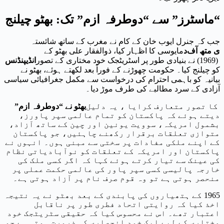
“ماسٹرز” سے “دوطرفہ ازم” تک: بھٹو چیلنج
جب کہ جنرل ایوب خان کے کام نے مغرب کے ساتھ شائستہ
ی متھ آف
د
مایوسی کا اظہار کیا، ذوالفقار علی بھٹو کے
(1969) نے بنیادی طور پر اسٹریٹجک خود مختاری کے تصور
انڈیپنڈنس
کو چیلنج کیا۔ حکومت چھوڑنے کے فوراً بعد لکھتے ہوئے، بھٹو نے
بیانیہ کو باہمی احترام کی درخواست سے مکمل جغرافیائی سیاسی
آزادی کے سرد مطالبے کی طرف موڑ دیا۔
کا تصور متعارف کرایا ، یہ دلیل
بھٹو نے “دوطرفہ ازم”
دیتے ہوئے کہ پاکستان کو تمام عالمی سپر پاورز،
بشمول امریکہ، سوویت یونین اور چین کے ساتھ آزاد،
متوازی تعلقات برقرار رکھنے چاہئیں، جو پاکستان
کے اپنے ملکی مفادات پر سختی سے مبنی ہوں۔ انہوں نے
پاکستان اور امریکہ کے تعلقات کو نوآبادیاتی نظام
کی عینک سے تیار کرتے ہوئے کہا کہ اگر کسی ملک کی
خارجہ پالیسی کسی سپر پاور کی عالمی حکمت عملی پر
منحصر ہوتی ہے تو وہ قوم صرف نام پر آزاد ہوتی ہے۔
1965 کے ہتھیاروں کی پابندی کے بعد بھٹو نے یہ نتیجہ
اخذ کیا کہ روایتی اتحاد فطری طور پر ناقابل
اعتبار تھے۔ اس نے محسوس کیا کہ حقیقی سٹریٹجک خود
مختاری کے لیے ایک خود انحصاری کی ضرورت ہوتی ہے جو