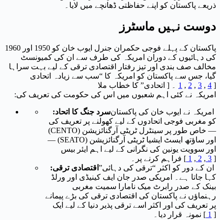
ذریعے پاکستان کو اپنے حفاظتی ڈھانچے میں لایا۔
دوست نہیں ماسٹرز
پاکستان کے پہلے فوجی حکمران جنرل ایوب خان کو 1950 اور 1960
کی دہائیوں کے دوران امریکہ کی طرف سے ان کی کمیونسٹ
مخالف صف بندی اور تیز رفتار اقتصادی ترقی کے لیے بہت سراہا
گیا، جس سے پاکستان کو امریکہ کا “سب سے زیادہ اتحادی
]
4
,
3
,
2
,
1
۔ [
اتحادی” کا خطاب ملا
امریکہ نے کئی اہم شعبوں میں اس کی حکومت کی تعریف کی:
امریکہ نے ایوب خان کی پاکستان
سرد جنگ کا اتحاد:
کو مغربی فوجی اتحادوں کے لیے کھولنے پر تعریف کی
— خاص طور پر سینٹرل ٹریٹی آرگنائزیشن (CENTO)
اور ساؤتھ ایسٹ ایشیا ٹریٹی آرگنائزیشن (SEATO) —
اور سوویت یونین کی نگرانی کے لیے اہم ایئر بیس
]
3
,
2
,
1
[
فراہم کرنے پر۔
ان کے دور کو اکثر “ترقی کی دہائی”
اقتصادی ترقی:
کہا جاتا ہے۔ امریکی صدر جان ایف کینیڈی اور ورلڈ
بینک کے صدر رابرٹ میک نامارا سمیت مغربی
رہنماؤں نے پاکستان کی اقتصادی ترقی کی بڑے پیمانے
پر تعریف کی اور اکثر اسے ترقی پذیر دنیا کے لیے ایک
]
1
[
نمونہ قرار دیا۔