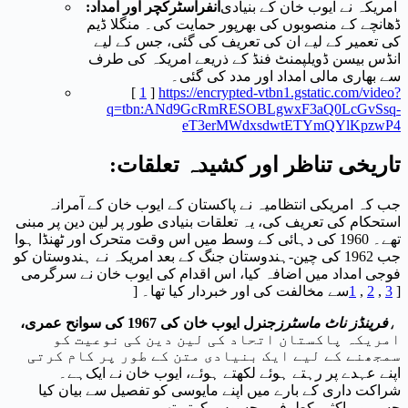
امریکہ نے ایوب خان کے بنیادی
انفراسٹرکچر اور امداد:
ڈھانچے کے منصوبوں کی بھرپور حمایت کی۔ منگلا ڈیم
کی تعمیر کے لیے ان کی تعریف کی گئی، جس کے لیے
انڈس بیسن ڈویلپمنٹ فنڈ کے ذریعے امریکہ کی طرف
سے بھاری مالی امداد اور مدد کی گئی۔
[
1
]
https://encrypted-vtbn1.gstatic.com/video?
q=tbn:ANd9GcRmRESOBLgwxF3aQ0LcGvSsq-
eT3erMWdxsdwtETYmQYlKpzwP4
تاریخی تناظر اور کشیدہ تعلقات:
جب کہ امریکی انتظامیہ نے پاکستان کے ایوب خان کے آمرانہ
استحکام کی تعریف کی، یہ تعلقات بنیادی طور پر لین دین پر مبنی
تھے۔ 1960 کی دہائی کے وسط میں اس وقت متحرک اور ٹھنڈا ہوا
جب 1962 کی چین-ہندوستان جنگ کے بعد امریکہ نے ہندوستان کو
فوجی امداد میں اضافہ کیا، اس اقدام کی ایوب خان نے سرگرمی
]
3
,
2
,
1
سے مخالفت کی اور خبردار کیا تھا۔ [
،
فرینڈز ناٹ ماسٹرز
جنرل ایوب خان کی 1967 کی سوانح عمری،
امریکہ پاکستان اتحاد کی لین دین کی نوعیت کو
سمجھنے کے لیے ایک بنیادی متن کے طور پر کام کرتی
اپنے عہدے پر رہتے ہوئے لکھتے ہوئے، ایوب خان نے ایک
ہے۔
شراکت داری کے بارے میں اپنے مایوسی کو تفصیل سے بیان کیا
جسے وہ اکثر یکطرفہ محسوس کرتے تھے۔