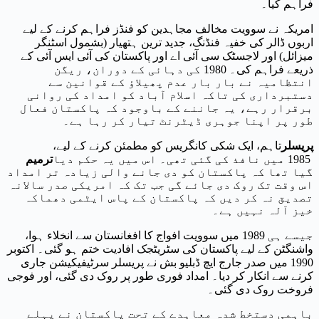
فراہم کیا۔
امریکہ نے سوویت مخالف مجاہدین کو فنڈز فراہم کرنے کے لیے
اربوں ڈالر کی خفیہ فنڈنگ، جدید ترین ہتھیار (بشمول اسٹنگر
میزائل) اور لاجسٹک سی آئی اے اور پاکستان کی آئی ایس آئی کے
ذریعے فراہم کی۔ 1980 کی دہائی کے دوران، ریگن
انتظامیہ نے بار بار عدم پھیلاؤ کے قوانین سے
دستبرداری کی تاکہ اسلام آباد کو امداد کی روانی
برقرار رہے، یہ جاننے کے باوجود کہ پاکستان فعال
طور پر اپنا جوہری ڈیٹرنٹ تیار کر رہا ہے۔
پریسلر
تاہم، ایک شکی کانگریس کو مطمئن کرنے کے لیے،
1985 میں نافذ کی گئی تھی۔ اس میں یہ حکم دیا
ترمیم
گیا تھا کہ پاکستان کو دی جانے والی زیادہ تر امداد
اس وقت تک روک دی جائے گی جب تک کہ امریکی صدر سالانہ
تصدیق نہ کر دیں کہ پاکستان کے پاس ایٹمی دھماکہ
خیز آلہ نہیں ہے۔
جیسے ہی 1989 میں سوویت افواج کا افغانستان سے انخلاء ہوا،
واشنگٹن کے لیے پاکستان کی سٹریٹجک افادیت ختم ہو گئی۔ اکتوبر
1990 میں صدر جارج ایچ ڈبلیو بش نے پریسلر سرٹیفیکیشن جاری
کرنے سے انکار کر دیا۔ امداد فوری طور پر روک دی گئی، اور فوجی
فروخت روک دی گئی۔
باہمی دستخط شدہ معاہدے کے تحت پاکستان نے پہلے