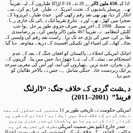
ادا کیے
658 ملین ڈالر
ہی 28 نئے F-16 لڑاکا طیاروں کے لیے تقریباً
تھے۔ پریسلر پابندیوں کے تحت، امریکہ نے طیارہ فراہم کرنے سے
انکار کر دیا، پھر بھی نقد رقم رکھی گئی۔ جیٹ طیارے ایریزونا کے
صحرا میں کھڑے تھے، اور یہ تنازع تقریباً ایک دہائی تک جاری رہا۔
یہ مسئلہ 1998 کے آخر میں صرف جزوی طور پر حل ہوا جب
کلنٹن انتظامیہ نے تقریباً 467 ملین ڈالر واپس کرنے پر رضامندی
ظاہر کی، جس کی بڑی حد تک براہ راست نقد رقم کی واپسی کے
بجائے کھانے کی اشیاء اور تکنیکی آفسیٹ کے ذریعے معاوضہ دیا گیا۔
اچانک امریکی انخلاء نے پاکستان کو افغان جنگ کے بعد کے عدم
استحکام سے نمٹنے کے لیے تنہا چھوڑ دیا، جس میں پناہ گزینوں کے
بڑے بحران، جدید ترین ہتھیاروں کی آمد، اور اس کی مغربی سرحد
پر ایک زبردست خانہ جنگی شامل ہے جس نے بالآخر طالبان کو
جنم دیا۔
دہشت گردی کے خلاف جنگ: “ڈارلنگ
فرینڈ” (2001–2011)
امریکی حکومت نے تاریخی طور پر 11 ستمبر کے حملوں کے بعد
دہشت گردی کے خلاف جنگ میں ایک اہم اتحادی کے طور پر
کردار ادا کرنے پر سابق پاکستانی صدر جنرل پرویز
۔ صدر جارج ڈبلیو بش سمیت امریکی
مشرف کی تعریف کی ہے
حکام نے القاعدہ کے خلاف ان کی کوششوں اور ترقی پسند، اعتدال