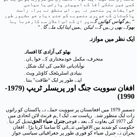
کسی غیر ملکی آقا کے اسپیئر پارٹس یا سیاسی
خواہشات پر منحصر نہ ہو۔ اس منطق نے براہ راست
پاکستان کے جوہری منصوبے کو جنم دیا، جو مشہور طور
“ہم گھاس کھائیں گے،
پر ان کے اس اعلان سے کارفرما ہے:
بھوکے بھی رہیں گے، لیکن ہمیں اپنا ایک ملے گا۔”
ایک نظر میں موازنہ
بھٹو کی آزادی کا افسانہ
منحرف، مکمل خودمختاری کے خواہاں۔
نوآبادیاتی غلامی کی ایک شکل۔
بنیادی اسٹریٹجک کاؤنٹر ویٹ۔
اپنے طور پر ایک “طاقت” بننا۔
افغان سوویت جنگ اور پریسلر ٹریپ (1979-
1990)
دسمبر 1979 میں افغانستان پر سوویت حملے نے پاکستان کو راتوں
رات ایک منظور شدہ ریاست سے ایک اہم فرنٹ لائن اتحادی میں
کی 1977 کی بغاوت کے بعد ، فوجی
جنرل ضیاء الحق
تبدیل کر دیا۔
حکومت کو شدید بین الاقوامی تنہائی کا سامنا کرنا پڑا۔ افغان
بحران نے جنرل ضیاء کو فوری طور پر جغرافیائی سیاسی جواز