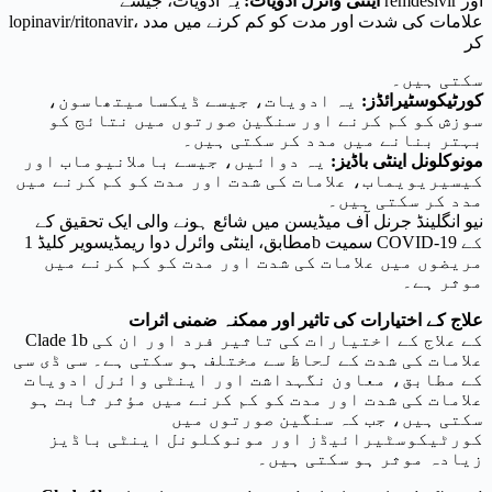
اینٹی وائرل ادویات:
یہ ادویات، جیسے remdesivir اور
lopinavir/ritonavir، علامات کی شدت اور مدت کو کم کرنے میں مدد
کر
سکتی ہیں۔
کورٹیکوسٹیرائڈز:
یہ ادویات، جیسے ڈیکسامیتھاسون،
سوزش کو کم کرنے اور سنگین صورتوں میں نتائج کو
بہتر بنانے میں مدد کر سکتی ہیں۔
مونوکلونل اینٹی باڈیز:
یہ دوائیں، جیسے باملانیوماب اور
کیسیریویماب، علامات کی شدت اور مدت کو کم کرنے میں
مدد کر سکتی ہیں۔
نیو انگلینڈ جرنل آف میڈیسن میں شائع ہونے والی ایک تحقیق کے
مطابق، اینٹی وائرل دوا ریمڈیسویر کلیڈ 1b سمیت COVID-19 کے
مریضوں میں علامات کی شدت اور مدت کو کم کرنے میں
موثر ہے۔
علاج کے اختیارات کی تاثیر اور ممکنہ ضمنی اثرات
Clade 1b کے علاج کے اختیارات کی تاثیر فرد اور ان کی
علامات کی شدت کے لحاظ سے مختلف ہو سکتی ہے۔ سی ڈی سی
کے مطابق، معاون نگہداشت اور اینٹی وائرل ادویات
علامات کی شدت اور مدت کو کم کرنے میں مؤثر ثابت ہو
سکتی ہیں، جب کہ سنگین صورتوں میں
کورٹیکوسٹیرائیڈز اور مونوکلونل اینٹی باڈیز
زیادہ موثر ہو سکتی ہیں۔