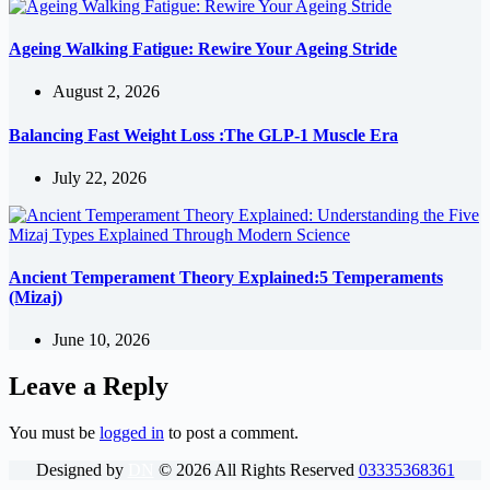
Ageing Walking Fatigue: Rewire Your Ageing Stride
August 2, 2026
Balancing Fast Weight Loss :The GLP-1 Muscle Era
July 22, 2026
Ancient Temperament Theory Explained:5 Temperaments
(Mizaj)
June 10, 2026
Leave a Reply
You must be
logged in
to post a comment.
Designed by
DN
©
2026
All Rights Reserved
03335368361