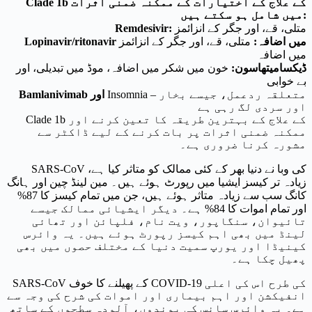
Clade 1b کے علاج کے اختیارات کے ممکنہ ضمنی اثرات
میں شامل ہو سکتے ہیں:
متلی، قے، اور جگر کے انزائمز
Remdesivir:
Lopinavir/ritonavir میں اضافہ:
متلی، قے، اور جگر کے انزائمز
میں اضافہ
ڈیکسامیتھاسون:
خون میں شکر میں اضافہ، موڈ میں تبدیلی، اور
بے خوابی
Insomnia – متعلقہ ردعمل، جیسے بخار
Bamlanivimab اور
اور سردی لگ رہی ہے
Clade 1b کے علاج کے بہترین طریقہ کا تعین کرنے اور
ممکنہ ضمنی اثرات پر بات کرنے کے لیے ڈاکٹر سے
مشورہ کرنا ضروری ہے۔
SARS-CoV کی وبا نے دنیا بھر کے کئی ممالک کو متاثر کیا ہے،
زیادہ تر کیسز ایشیا میں رپورٹ ہوئے ہیں۔ مین لینڈ چین اور ہانگ
کانگ سب سے زیادہ متاثر ہوئے ہیں، جن میں تمام کیسز کا 87%
اور تمام اموات کا 84% ہے۔ دیگر ایشیائی ممالک جیسے
تائیوان، سنگاپور، ویت نام، فلپائن اور تھائی
لینڈ میں بھی اہم کیسز رپورٹ ہوئے ہیں۔ یہ وائرس
کینیڈا اور یورپ سمیت دنیا کے مختلف حصوں میں بھی
پھیل چکا ہے۔
SARS-CoV کے پھیلنے کا خوف COVID-19 کی طرح اس کی اعلی
انفیکشن اور اہم بیماری اور اموات کی شرح کی وجہ سے
ہے۔ یہ وائرس سانس کی بوندوں، آلودہ سطحوں کے ساتھ