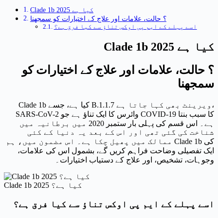
Clade 1b 2025 کیا ہے
؟ حالت، علامات اور علاج کے اختیارات کو سمجھنا
اسے پہلے کے ایم پی اوکس تناؤ سے کیا فرق ہے؟
Clade 1b 2025 کیا ہے
؟ حالت، علامات اور علاج کے اختیارات کو
سمجھنا
Clade 1b کیا ہے، جسے B.1.1.7 ویرینٹ بھی کہا جاتا ہے،
SARS-CoV-2 وائرس کا ایک تناؤ ہے جو COVID-19 کا سبب بنتا
ہے۔ اس قسم کی پہلی بار ستمبر 2020 میں برطانیہ میں
شناخت کی گئی تھی اور اس کے بعد یہ دنیا کے کئی
ممالک میں پھیل چکا ہے۔ اس مضمون میں، ہم Clade 1b کی
ایک تفصیلی وضاحت فراہم کریں گے، بشمول اس کی علامات،
وجوہات، تشخیص، اور علاج کے دستیاب اختیارات۔
Clade 1b 2025 کیا ہے؟
اسے پہلے کے ایم پی اوکس تناؤ سے کیا فرق ہے؟