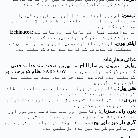
انفیکشن کی علامات کو کم کرنے میں مدد کر سکتی ہے۔
لہسن:
اس میں اینٹی وائرل اور اینٹی بیکٹیریل
خصوصیات ہیں اور یہ مدافعتی نظام کو بڑھانے میں
مدد کر سکتا ہے۔
یہ مدافعتی نظام کو بڑھانے اور سانس کے
Echinacea:
انفیکشن کی شدت کو کم کرنے میں مدد کر سکتا ہے۔
ایلڈر بیری:
اینٹی وائرل خصوصیات ہیں اور یہ سانس کے
انفیکشن کی شدت کو کم کرنے میں مدد کر سکتی ہے۔
غذائی سفارشات
پھلوں، سبزیوں اور سارا اناج سے بھرپور صحت مند غذا مدافعتی
نظام کو بڑھانے اور SARS-CoV کے پھیلاؤ کو روکنے میں مدد
کر سکتی ہے۔ کچھ غذائیں جو فائدہ مند ہو سکتی ہیں
ان میں شامل ہیں:
ھٹی پھل:
وٹامن سی کی زیادہ مقدار، جو مدافعتی نظام
کو بڑھانے میں مدد کر سکتی ہے۔
بیریاں:
اینٹی آکسیڈنٹس میں زیادہ ہے اور سوزش کو کم
کرنے میں مدد مل سکتی ہے۔
پتوں والی سبزیاں:
وٹامنز اور معدنیات سے بھرپور اور
مدافعتی نظام کو بڑھانے میں مدد کر سکتی ہے۔
گری دار میوے اور بیج:
صحت مند چکنائی زیادہ ہوتی ہے اور
سوزش کو کم کرنے میں مدد مل سکتی ہے۔