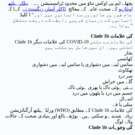
پچھلے ایم پی اوکس تناؤ میں محدود ٹرانسمیشن ہے۔
پبلک ہیلتھ
اونٹاریو
کے صحت عامہ کے معالج
ڈاکٹر آسٹن زیگمنٹ نے
کہا کہ
کلیڈ I “عام طور پر جانوروں سے انسانوں میں اور
انسانوں کے درمیان قریبی رابطے کے ذریعے منتقل
ہوتا ہے۔”
Clade 1b کی علامات
Clade 1b کی علامات دیگر COVID-19 کی علامات سے ملتی
جلتی ہیں۔ ان میں شامل ہو سکتے ہیں:
بخار
کھانسی
سانس لینے میں دشواری یا سانس لینے میں دشواری
تھکاوٹ
سر درد
گلے میں خراش
بہتی ہوئی ناک یا بھری ہوئی ناک
جسم میں درد یا پٹھوں میں درد
اسہال
متلی یا قے
ورلڈ ہیلتھ آرگنائزیشن (WHO) کے مطابق Clade 1b کی علامات
زیادہ شدید ہو سکتی ہیں۔ بوڑھے بالغ اور بنیادی صحت کے حالات
والے لوگ۔
Clade 1b کی وجوہات