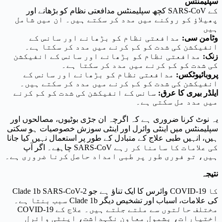
سپلیمنٹس
کچھ سپلیمنٹس مدافعتی نظام کو بڑھانے اور SARS-CoV کے
پھیلاؤ کو روکنے میں مدد کر سکتے ہیں۔ ان میں شامل
ہیں
وٹامن سی:
مدافعتی نظام کو بڑھانے اور سانس کے
انفیکشن کی شدت کو کم کرنے میں مدد کر سکتا ہے۔
زنک:
مدافعتی نظام کو بڑھانے اور سانس کے انفیکشن
کی شدت کو کم کرنے میں مدد کر سکتا ہے۔
پروبائیوٹکس:
مدافعتی نظام کو بڑھانے اور سانس کے
انفیکشن کی شدت کو کم کرنے میں مدد کر سکتے ہیں۔
ایلڈر بیری کا عرق:
سانس کے انفیکشن کی شدت کو کم کرنے
میں مدد مل سکتی ہے۔
یہ نوٹ کرنا ضروری ہے کہ اگرچہ ان جڑی بوٹیوں، مصالحوں اور
سپلیمنٹس میں اینٹی وائرل اور اینٹی سوزش خصوصیات ہو سکتی
ہیں، انہیں طبی علاج کے متبادل کے طور پر استعمال نہیں کیا جانا
چاہیے۔ اگر آپ SARS-CoV کی علامات کا سامنا کر رہے
ہیں، تو فوری طور پر طبی امداد حاصل کرنا ضروری ہے۔
نتیجہ
Clade 1b SARS-CoV-2 وائرس کا ایک تناؤ ہے جو COVID-19 کا
سبب بنتا ہے۔ Clade 1b کی علامات، اسباب اور تشخیص دیگر
COVID-19 مختلف حالتوں سے ملتے جلتے ہیں۔ علاج کے
اختیارات، بشمول معاون نگہداشت، اینٹی وائرل