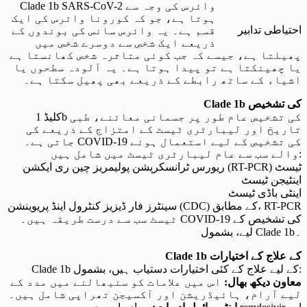
Clade 1b SARS-CoV-2 وائرس کی وجہ سے
ہوتا ہے، جو کہ کورونا وائرس کی ایک
احتیاطی تدابیر
قسم ہے۔ یہ وائرس سانس کی بوندوں کے
ذریعے ایک شخص سے دوسرے شخص میں
پھیلتا ہے، جیسے کہ جب کوئی متاثرہ شخص کھانستا ہے
یا چھینکتا ہے تو پیدا ہوتا ہے۔ یہ آلودہ سطحوں یا
اشیاء کے ساتھ رابطے کے ذریعے بھی پھیل سکتا ہے۔
Clade 1b کی تشخیص
کلیڈ 1b کی تشخیص عام طور پر جسمانی معائنے، طبی
تاریخ اور لیبارٹری ٹیسٹ کے امتزاج کے ذریعے کی
جاتی ہے۔ COVID-19 کی تشخیص کے لیے استعمال ہونے
والے سب سے عام لیبارٹری ٹیسٹ میں شامل ہیں:
ریورس ٹرانسکرپشن پولیمریز چین ری ایکشن (RT-PCR) ٹیسٹ
اینٹیجن ٹیسٹ
اینٹی باڈی ٹیسٹ
سینٹرز فار ڈیزیز کنٹرول اینڈ پریوینشن (CDC) کے مطابق، RT-PCR
ٹیسٹ سب سے درست طریقہ ہیں۔ COVID-19 کی تشخیص کے
لیے، بشمول Clade 1b۔
Clade 1b کے علاج کے اختیارات
Clade 1b کے لیے علاج کے کئی اختیارات دستیاب ہیں، بشمول:
معاون دیکھ بھال:
اس میں علامات کو سنبھالنے میں مدد کے
لیے آرام، ہائیڈریشن اور آکسیجن تھراپی شامل ہیں۔