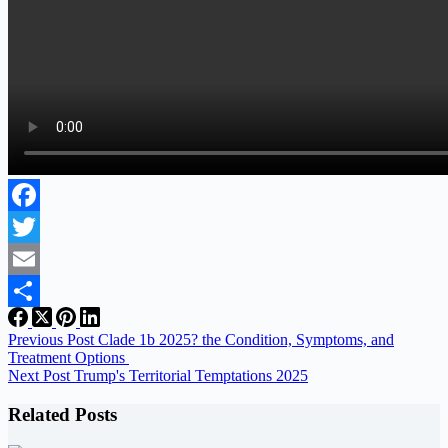
Facebook
Twitter
Email
Share
Previous
Post
Clade 1b 2025? the Condition, Symptoms, and
Treatment Options
Next
Post
Trump's Territorial Temptations 2025
Related Posts