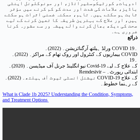
ادویات، کورٹیکوسٹیرائڈز، اور مونوکلونل اینٹی
باڈیز، علامات کی شدت اور مدت کو کم کرنے میں مؤثر
ثابت ہو سکتے ہیں۔ تاہم، ممکنہ ضمنی اثرات ہو سکتے
ہیں، اور علاج کے بہترین طریقہ کا تعین کرنے کے لیے
صحت کی دیکھ بھال کرنے والے پیشہ ور سے مشورہ کرنا
ضروری ہے۔
ذرائع
ورلڈ ہیلتھ آرگنائزیشن۔ (2022)۔ COVID 19۔
بیماریوں کے کنٹرول اور روک تھام کے مراکز۔ (2022)۔ COVID
19۔
نیو انگلینڈ جرنل آف میڈیسن۔ (2020)۔ Covid-19 کے علاج کے لیے
Remdesivir – ابتدائی رپورٹ۔
نیشنل انسٹی ٹیوٹ آف ہیلتھ۔ (2022)۔ COVID-19 کے علاج
کے رہنما خطوط۔
What is Clade 1b 2025? Understanding the Condition, Symptoms,
and Treatment Options