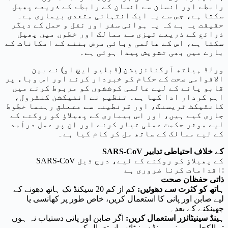
رابطے اور انسان سے انسان کے رابطے کے ذریعے پھیل
سکتا ہے، جس سے یہ ایک انتہائی متعدی بیماری ہے۔
حقیقت یہ ہے کہ یہ ہوائی سفر اور نقل و حمل کے دیگر
ذرائع کے ذریعے تیزی سے ممالک اور خطوں میں پھیل
سکتا ہے، اس کے عالمی وبائی مرض بننے کے امکانات کے
بارے میں بھی تشویش پیدا ہوئی ہے۔
ورلڈ ہیلتھ آرگنائزیشن (ڈبلیو ایچ او) نے بین
الاقوامی صحت کے حکام کو خبردار کرنے اور اس وباء پر
قابو پانے کے لیے عالمی کوششوں کو مربوط کرنے میں
اہم کردار ادا کیا ہے۔ تنظیم نے انفیکشن کنٹرول،
کانٹیکٹ ٹریسنگ، اور قرنطینہ سے متعلق رہنما خطوط
جاری کیے ہیں، اور اس بیماری کے پھیلاؤ کو روکنے کے
لیے موثر حکمت عملی تیار کرنے اور ان پر عمل درآمد
کے لیے ممالک کے ساتھ مل کر کام کیا ہے۔
SARS-CoV کے خلاف احتیاطی تدابیر
SARS-CoV کے پھیلاؤ کو روکنے کے لیے، درج ذیل
اقدامات کرنا ضروری ہے:
ذاتی حفظان صحت
ہاتھ کو کثرت سے دھوئیں:
کم از کم 20 سیکنڈ تک ہاتھ دھونے کے
لیے صابن اور پانی کا استعمال کریں، خاص طور پر کھانسی یا
چھینکنے کے بعد۔
ہینڈ سینیٹائزر استعمال کریں:
اگر صابن اور پانی دستیاب نہ ہوں
تو الکحل پر مبنی ہینڈ سینیٹائزر استعمال کریں۔