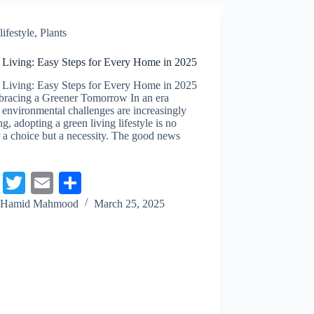
ok
r
lifestyle
,
Plants
 Living: Easy Steps for Every Home in 2025
 Living: Easy Steps for Every Home in 2025
bracing a Greener Tomorrow In an era
environmental challenges are increasingly
ng, adopting a green living lifestyle is no
 a choice but a necessity. The good news
Fa
T
E
S
ce
wi
m
ha
Hamid Mahmood
March 25, 2025
bo
tte
ail
re
ok
r