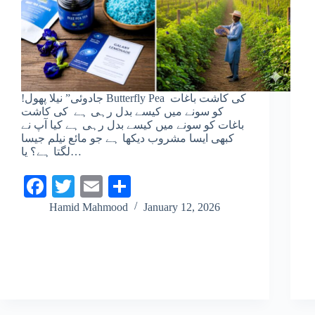
!جادوئی” نیلا پھول Butterfly Pea کی کاشت باغات
کو سونے میں کیسے بدل رہی ہے کی کاشت
باغات کو سونے میں کیسے بدل رہی ہے کیا آپ نے
کبھی ایسا مشروب دیکھا ہے جو مائع نیلم جیسا
لگتا ہے؟ یا…
Fa
T
E
S
ce
wi
m
ha
Hamid Mahmood
January 12, 2026
bo
tte
ail
re
ok
r