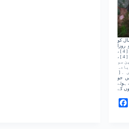
مال کو
یا تو روزا
، [ 4 ] خاندان Rosaceae ( / r oʊ ˈ z eɪ s iː ˌ i
، [ 4 ] اس کے پھولوں کی نسل کا ایک
ن سو
یادہ
یں ۔
5 ] و
 ہوئے