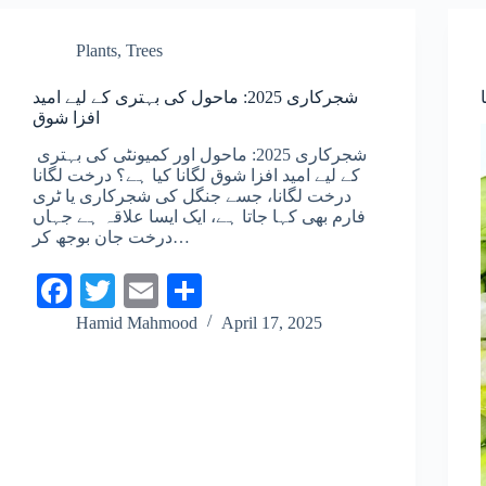
Plants
,
Trees
شجرکاری 2025: ماحول کی بہتری کے لیے امید
افزا شوق
شجرکاری 2025: ماحول اور کمیونٹی کی بہتری
کے لیے امید افزا شوق لگانا کیا ہے؟ درخت لگانا
درخت لگانا، جسے جنگل کی شجرکاری یا ٹری
فارم بھی کہا جاتا ہے، ایک ایسا علاقہ ہے جہاں
درخت جان بوجھ کر…
Fa
T
E
S
ce
wi
m
ha
Hamid Mahmood
April 17, 2025
bo
tte
ail
re
ok
r