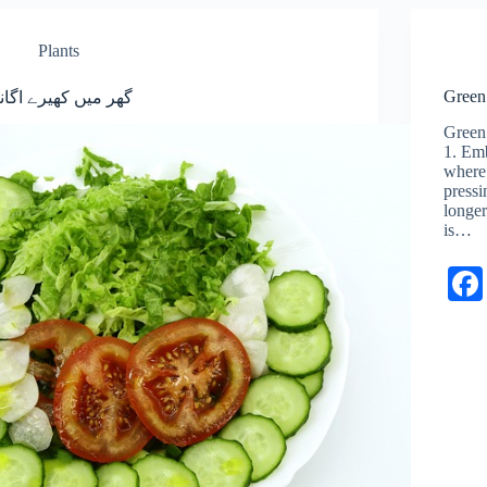
Plants
Green
گھر میں کھیرے اگانا
Green
1. Em
where 
pressi
longer
is…