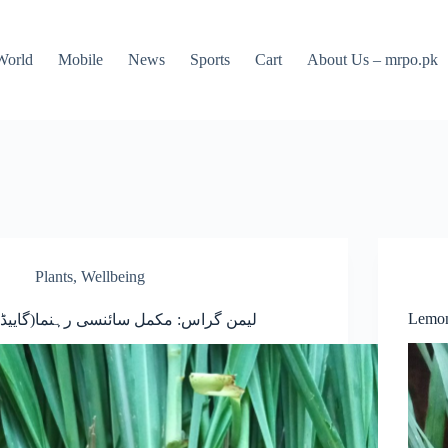
World
Mobile
News
Sports
Cart
About Us – mrpo.pk
Plants
,
Wellbeing
Lemon
لیمن گراس: مکمل سائنسی رہنما(گاییڈ)