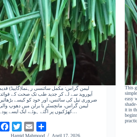
This g
لیمن گراس: مکمل سائنسی رہنما(گاییڈ) قدیم
simple
آیوروید سے لے کر جدید طب تک صحت کے فوائد،
easy w
ضروری تیل کی سائنس، اور خود کو کیسے بڑھائیں
shade-
لیمن گراس، مانچسٹر یا برلن میں دھوپ والی
it in
کھڑکیوں پر اگتے ہوئے، ایک ایسے پودے…
beginn
practi
Fa
T
E
S
ce
wi
m
ha
Hamid Mahmood
April 17, 2026