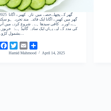
 گھر کے پچھلےحصے میں تازہ کھیرے اگانا
گھر میں کھیرے اگانا ایک فائدہ مند تجربہ ہو سکتا
ہے، اور یہ کافی سیدھا ہے۔ شروع کرنے میں آپ
کی مدد کے لیے یہاں ایک سادہ گائیڈ ہے: خربوزے
بشمول کڑوے…
Fa
T
E
S
ce
wi
m
ha
Hamid Mahmood
April 14, 2025
bo
tte
ail
re
ok
r