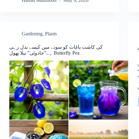
Hamid Mahmood
May 9, 2026
Gardening
,
Plants
20 میں
کی کاشت باغات کو سونے میں کیسے بدل رہی
ہے”جادوئی” نیلا پھول Butterfly Pea
20 میں