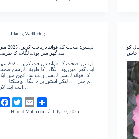
bo
tte
ail
re
ok
r
Plants
,
Wellbeing
مال کو
لہسن: صحت کے فوائد دریافت کریں، 25
جانیں
اپنے گھر میں پودے لگانے کا طریقہ
لہسن: صحت کے فوائد دریافت کریں، 25
اپنے گھر میں پودے لگانے کا طریقہ لہسن صحت
کے فوائد لہسن لہسن بہت سے کچن میں ایک
اہم چیز ہے، لیکن اسٹور پر مہنگا ہو سکتا ہے۔
اسے اپنے لان…
Fa
T
E
S
ce
wi
m
ha
Hamid Mahmood
July 10, 2025
bo
tte
ail
re
ok
r