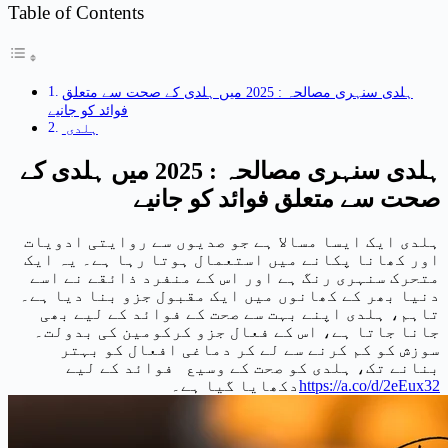
Table of Contents
ہلدی سنہری مصالحہ : 2025 میں ہلدی کے صحت سے متعلق
فوائد کو جانیے
ہلدی
ہلدی سنہری مصالحہ : 2025 میں ہلدی کے
صحت سے متعلق فوائد کو جانیے
ہلدی ایک ایسا مسالا ہے جو صدیوں سے روایتی ادویات
اور کھانا پکانے میں استعمال ہوتا رہا ہے۔ یہ ایک
متحرک سنہری رنگ ہے اور اس کے منفرد ذائقے نے اسے
دنیا بھر کے کھانوں میں ایک مقبول جزو بنا دیا ہے۔
تاہم، ہلدی اپنے بہت سے صحت کے فوائد کے لیے بھی
جانا جاتا ہے، اس کے فعال جزو کرکومین کی بدولت۔
سوزش کو کم کرنے سے لے کر دماغی افعال کو بہتر
بنانے تک، ہلدی کو صحت کے وسیع فوائد کے لیے
https://a.co/d/2eEux32
دکھایا گیا ہے۔