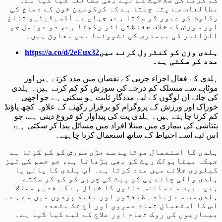
مطالعات سے پتہ چلتا ہے کہ کرکومین خون کے دماغ کی
رکاوٹ کو عبور کر سکتا ہے، جہاں یہ آکسیڈیٹیو تناؤ
اور سوزش کے خلاف حفاظتی اثر رکھتا ہے، دو عوامل جو
الزائمر کی بیماری کی نشوونما میں معاون ہیں۔
ہلدی وزن کو کنٹرول کرنے میں
https://a.co/d/2eEux32
مدد کر سکتی ہے۔
ہلدی کے فعال اجزاء چربی کے نقصان میں مدد کرتے ہیں اور
موٹاپے سے منسلک کم درجے کی سوزش کو کم کرتے ہیں۔ ہلدی
کی چائے ان لوگوں کے لیے مددگار ثابت ہو سکتی ہے جو اچھی
خوراک اور ورزش کے پروگرام کو برقرار رکھنے کے علاوہ کچھ پاؤنڈ
کم کرنا چاہتے ہیں۔ ہلدی پت کی پیداوار کو فروغ دیتی ہے، جو
پتتاشی کی بیماری میں مبتلا افراد میں مسائل پیدا کر سکتی ہے،
اس لیے اسے احتیاط کے ساتھ استعمال کرنا چاہیے۔
ہلدی کا استعمال موٹاپے سے جڑی سوزش کو کم کرتا ہے
جبکہ میٹابولک ریٹ کو بھی بڑھاتا ہے، جو جسم کی تیز
کیلوری جلانے میں مدد کرتا ہے۔ آپ ہلدی کا پانی یا
ہلدی والی چائے پی کر پیٹ کی چربی کو کم کر سکتے
ہیں۔ بہت سے سائنس دانوں کا خیال ہے کہ قدیم مسالا
ہلدی سب سے زیادہ طاقتور اور مفید پودوں میں سے ہے۔
اس کا استعمال تمام عمروں اور آج تک متعدد
بیماریوں کی روک تھام اور علاج کے لیے کیا گیا ہے۔