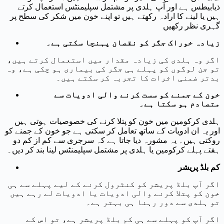
ذیابیطس ہے اور آپ ہلدی پر مشتمل سپلیمنٹس استعمال کرتے
ہیں یا لینے کا ارادہ رکھتے ہیں تو اپنے خون میں شکر کی سطح پر
گہری نظر رکھیں
زیادہ خوراک جگر کو نقصان پہنچا سکتی ہے۔
اگر وہ ہلدی کی زیادہ مقدار میں استعمال کرتے ہیں،
تو جن لوگوں کو پہلے ہی جگر کی بیماری ہو چکی ہے، وہ
بدتر ضمنی اثرات کا تجربہ کر سکتے ہیں۔
خون کے جمنے کو سست کرنے والی ادویات سے
متصادم ہو سکتا ہے۔
ہلدی کرکومین میں خون کو پتلا کرنے کی خصوصیات ہوتی ہیں
اور یہ ان ادویات کے ساتھ تعامل کر سکتی ہے جو خون کے جمنے کو
روکتی ہیں۔ یہ مشورہ دیا جاتا ہے کہ سرجری سے کم از کم دو
ہفتے پہلے کرکومین یا ہلدی پر مشتمل سپلیمنٹس لینا بند کر دیں۔
کم بلڈ پریشر
اگر آپ بلڈ پریشر کو کنٹرول کرنے کے لیے پہلے سے ہی
خون کو پتلا کرنے والی ادویات یا ادویات لے رہے ہیں
تو ہلدی سے دور رہنا ہی بہتر ہے۔
اگر آپ کو پہلے سے ہی کم بلڈ پریشر ہے، تو اس کے