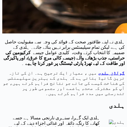
ہلدی نے اپنے طاقتور صحت کے فوائد کی وجہ سے مقبولیت حاصل
کی ہے، لیکن تمام سپلیمنٹس برابر نہیں بنائے جاتے۔ ہلدی کے
ضمیمہ کا انتخاب کرتے وقت، کلیدی عوامل جیسے
کرکیومین کی
حراستی، جذب بڑھانے والے (جیسے کالی مرچ کا عرق)، اور پاکیزگی
اور طاقت کے لیے تھرڈ پارٹی ٹیسٹنگ پر غور کرنا چاہیے
۔
گولڈن ہلدی
میں ، معیار ایک ترجیح ہے۔ ان کی تازہ
ترین گائیڈ بتاتی ہے کہ ہلدی کے بہترین سپلیمنٹس
کی شناخت کیسے کی جائے جو نتائج فراہم کرتے ہیں، جو
آپ کو مشترکہ صحت، ہاضمے اور مجموعی طور پر
تندرستی میں مدد فراہم کرتے ہیں۔
ہلدی
ہلدی ایک گہرا، سنہری نارنجی مسالا ہے جسے
کھانے کا رنگ، ذائقہ اور غذائی اجزاء دینے کے لیے