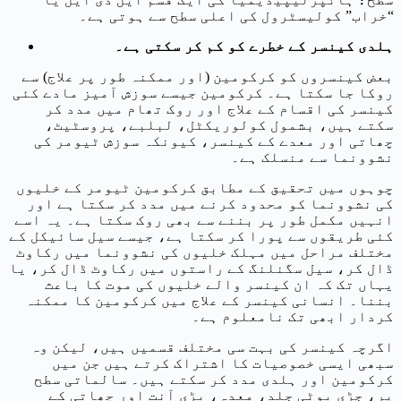
“خراب” کولیسٹرول کی اعلی سطح سے ہوتی ہے۔
ہلدی کینسر کے خطرے کو کم کر سکتی ہے۔
بعض کینسروں کو کرکومین (اور ممکنہ طور پر علاج) سے
روکا جا سکتا ہے۔ کرکومین جیسے سوزش آمیز مادے کئی
کینسر کی اقسام کے علاج اور روک تھام میں مدد کر
سکتے ہیں، بشمول کولوریکٹل، لبلبے، پروسٹیٹ،
چھاتی اور معدے کے کینسر، کیونکہ سوزش ٹیومر کی
نشوونما سے منسلک ہے۔
چوہوں میں تحقیق کے مطابق کرکومین ٹیومر کے خلیوں
کی نشوونما کو محدود کرنے میں مدد کر سکتا ہے اور
انہیں مکمل طور پر بننے سے بھی روک سکتا ہے۔ یہ اسے
کئی طریقوں سے پورا کر سکتا ہے، جیسے سیل سائیکل کے
مختلف مراحل میں مہلک خلیوں کی نشوونما میں رکاوٹ
ڈال کر، سیل سگنلنگ کے راستوں میں رکاوٹ ڈال کر، یا
یہاں تک کہ ان کینسر والے خلیوں کی موت کا باعث
بننا۔ انسانی کینسر کے علاج میں کرکومین کا ممکنہ
کردار ابھی تک نامعلوم ہے۔
اگرچہ کینسر کی بہت سی مختلف قسمیں ہیں، لیکن وہ
سبھی ایسی خصوصیات کا اشتراک کرتے ہیں جن میں
کرکومین اور ہلدی مدد کر سکتے ہیں۔ سالماتی سطح
پر، جڑی بوٹی جلد، معدہ، بڑی آنت اور چھاتی کے