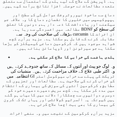
ہے۔ ڈپریشن کے علاج کے لیے ہلدی کے استعمال سے متعلق
متعدد مطالعات نے حوصلہ افزا نتائج برآمد کیے ہیں۔
دماغ سے ماخوذ نیوروٹروفک عوامل کی کم سطح اور
ہپپوکیمپس میں خلیوں کا نقصان، دماغ کا وہ علاقہ جو
سیکھنے اور یادداشت کا ذمہ دار ہے، دونوں کا تعلق
مطالعہ میں افسردگی سے رہا ہے۔ BDNF کی سطح کو
بڑھانے کی صلاحیت کی وجہ سے، curcumin ان اثرات کا
مقابلہ کرنے کے قابل ہو سکتا ہے۔ مزید برآں، کچھ
شواہد موجود ہیں کہ کرکومین دماغی کیمیکلز کو بڑھا
سکتا ہے جو سیرٹونن اور ڈوپامائن بناتے ہیں۔
ہلدی ہاضمے کی خرابی کا علاج کر سکتی ہے۔
وہ لوگ جو پیٹ اور آنتوں کے مسائل کے ساتھ جدوجہد کرتے ہیں
وہ اکثر طبی علاج کے خلاف مزاحمت کرتے ہیں۔ منشیات کی
انتظامیہ میں GI ٹریکٹ کی پہلے سے خراب میوکوسل استر
کو خراب کرنے کی صلاحیت ہے۔ مطالعات اور تجزیوں کے
مطابق، کرکومین آنتوں کی سوزش کی بیماری کے انتظام
میں مدد کر سکتا ہے۔ کچھ مریض دھیرے دھیرے خود کو
دوسری دوائیوں سے چھٹکارا دلانے میں کامیاب ہو گئے
ہیں کیونکہ یہ السرٹیو کولائٹس اور یہاں تک کہ کرون
کی بیماری کا بھی بہت اچھا علاج کرتی ہے۔
مزید برآں، کرکومین کے نتیجے میں وہ منفی اثرات