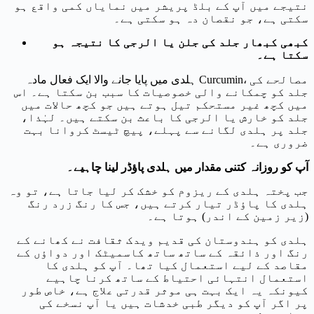
نتیجے میں آپ کے بلڈ پریشر میں نمایاں کمی واقع ہو
سکتی ہے، جو نقصان دہ ہو سکتی ہے۔
کبھی کبھار جلد کی جلن یا الرجی کا نتیجہ ہو
سکتا ہے۔
ہلدی میں پایا جانے والا ایک فعال مادہ Curcumin، مصالحے کی
جلد کو چمکانے والی خصوصیات کا سبب بن سکتا ہے۔ اس
میں کچھ غیر مستحکم تیل ہوتے ہیں جو کچھ حالات میں
جلد کو خارش یا الرجی کا باعث بن سکتے ہیں۔ لہٰذا،
جلد پر ہلدی لگانے سے پہلے، پیچ ٹیسٹ کروانا بہت
ضروری ہے۔
آپ کو روزانہ کتنی مقدار میں ہلدی پاؤڈر لینا چاہیے۔
جب پختہ ہلدی کے ریزوم کو خشک کر لیا جاتا ہے، تو وہ
ہلدی کا پاؤڈر تیار کرتے ہیں، جس کا رنگ زرد رنگ
(زیر زمین کے اندر) ہوتا ہے۔
ہلدی کو ہندوستان کی قدیم ویدک ثقافت نے کھانے کے
رنگ اور ذائقہ کے ساتھ ساتھ کاسمیٹک اور دواؤں کے
مقاصد کے لیے استعمال کیا تھا۔ آپ کو ہلدی کا
استعمال انتہائی احتیاط کے ساتھ کرنا چاہیے
کیونکہ یہ ایک بہت ہی موثر قدرتی علاج ہے، خاص طور
پر اگر آپ کو دیگر طبی خدشات ہیں یا آپ نسخے کی