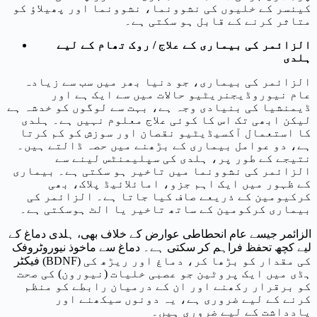
کینسر کے خلیوں کی نشوونما، نشوونما اور پھیلاؤ کو
متاثر کرنے کے قابل ہو سکتی ہے۔
الزائمر کی بیماری کے علاج / روک تھام کے لیے
ہلدی
الزائمر کی بیماری، جو دنیا بھر میں سب سے زیادہ
عام نیوروڈیجنریٹیو حالات میں سے ایک ہے اور
ڈیمنشیا کی بنیادی وجہ ہے، بہت سے لوگوں کو خدشہ ہے
لیکن ابھی تک اس کا کوئی علاج معلوم نہیں ہے۔ ہلدی
کا استعمال آکسیڈیٹیو نقصان اور سوزش کو کم کرتا
ہے، دو عوامل بیماری کے بڑھنے میں حصہ ڈالتے ہیں۔
نتیجے کے طور پر، ہلدی کی سپلیمنٹس لینے سے
الزائمر کی نشوونما میں تاخیر ہو سکتی ہے۔ بیماری
کے ظہور میں ایک اہم جزو، امائلائیڈ پلاک، بھی
کرکیومین کے ذریعے صاف کیا جاتا ہے۔ الزائمر کی
بیماری کرکومین کے ساتھ تاخیر یا الٹ ہوسکتی ہے۔
الزائمر جیسے عام انحطاطی عوارض کے خلاف بھی، ہلدی دماغ کے
لیے کچھ تحفظ فراہم کر سکتی ہے۔ دماغ سے ماخوذ نیوروٹروفک
فیکٹر (BDNF) کی مقدار کو بڑھا کر، دماغ اور ریڑھ کی
ہڈی میں ایک پروٹین جو عصبی خلیات (نیورون) کی صحت
کو برقرار رکھنے اور ان کے درمیان رابطے کو منظم
کرنے کے لیے ضروری ہے، یہ دونوں سیکھنے اور
یادداشت کے لیے ضروری ہیں۔