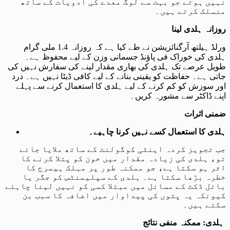
نہیں ہوتے جو بہت سے لوگ معدے کی ادویات کے ساتھ
منسلک کرتے ہیں۔
روزانہ ہلدی لینا
ورلڈ ہیلتھ آرگنائزیشن نے طے کیا ہے کہ روزانہ 1.4 ملی گرام
ہلدی کی خوراک فی پاؤنڈ جسمانی وزن کے لیے محفوظ ہے۔
طویل عرصے تک ہلدی کی بھاری مقدار لینے کی سفارش نہیں کی
جاتی ہے۔ حفاظت کو یقینی بنانے کے لیے کافی ڈیٹا نہیں ہے۔ درد
اور سوزش کو کم کرنے کے لیے ہلدی کا استعمال کرنے سے پہلے
اپنے ڈاکٹر سے مشورہ کریں۔
ضمنی اثرات
ہلدی کا استعمال کسے نہیں کرنا چاہیے۔
جب تجویز کردہ اینٹی کوگولنٹ کے ساتھ ملایا جائے
تو، ہلدی کی زیادہ مقدار میں خون کو پتلا کرنے کا
اثر ہو سکتا ہے، جو ممکنہ طور پر مہلک ہیمرج کا
خطرہ بڑھا سکتا ہے۔ ہلدی کے سپلیمنٹس کو جگر یا
بائل ڈکٹ کے مسائل میں مبتلا کسی کو نہیں لینا چاہئے
کیونکہ یہ پتوں کی پیداوار میں اضافہ کا سبب بن
سکتے ہیں۔
ہلدی: ممکنہ منفی نتائج