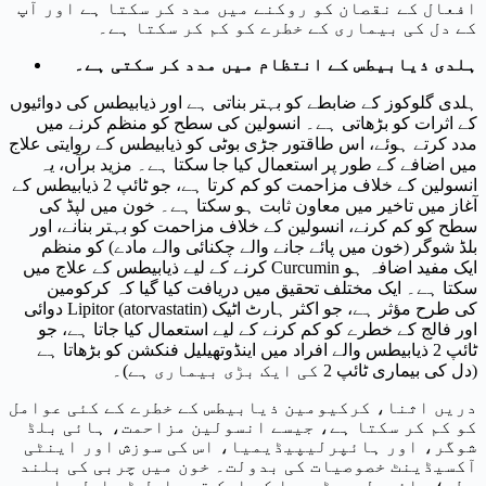
افعال کے نقصان کو روکنے میں مدد کر سکتا ہے اور آپ
کے دل کی بیماری کے خطرے کو کم کر سکتا ہے۔
ہلدی ذیابیطس کے انتظام میں مدد کر سکتی ہے۔
ہلدی گلوکوز کے ضابطے کو بہتر بناتی ہے اور ذیابیطس کی دوائیوں
کے اثرات کو بڑھاتی ہے۔ انسولین کی سطح کو منظم کرنے میں
مدد کرتے ہوئے، اس طاقتور جڑی بوٹی کو ذیابیطس کے روایتی علاج
میں اضافے کے طور پر استعمال کیا جا سکتا ہے۔ مزید برآں، یہ
انسولین کے خلاف مزاحمت کو کم کرتا ہے، جو ٹائپ 2 ذیابیطس کے
آغاز میں تاخیر میں معاون ثابت ہو سکتا ہے۔ خون میں لپڈ کی
سطح کو کم کرنے، انسولین کے خلاف مزاحمت کو بہتر بنانے، اور
بلڈ شوگر (خون میں پائے جانے والے چکنائی والے مادے) کو منظم
کرنے کے لیے ذیابیطس کے علاج میں Curcumin ایک مفید اضافہ ہو
سکتا ہے۔ ایک مختلف تحقیق میں دریافت کیا گیا کہ کرکومین
دوائی Lipitor (atorvastatin) کی طرح مؤثر ہے، جو اکثر ہارٹ اٹیک
اور فالج کے خطرے کو کم کرنے کے لیے استعمال کیا جاتا ہے، جو
ٹائپ 2 ذیابیطس والے افراد میں اینڈوتھیلیل فنکشن کو بڑھاتا ہے
(دل کی بیماری ٹائپ 2 کی ایک بڑی بیماری ہے)۔
دریں اثنا، کرکیومین ذیابیطس کے خطرے کے کئی عوامل
کو کم کر سکتا ہے، جیسے انسولین مزاحمت، ہائی بلڈ
شوگر، اور ہائپرلیپیڈیمیا، اس کی سوزش اور اینٹی
آکسیڈینٹ خصوصیات کی بدولت۔ خون میں چربی کی بلند
سطح؛ ہائپرلیپیڈیمیا کی ایک قسم ایل ڈی ایل یا