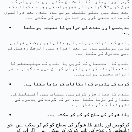
گیس اور اپھارہ کا باعث بن سکتی ہیں جنہیں اس کے
خون کو پتلا کرنے والی خصوصیات کی وجہ سے کھانے کے
بعد پیٹ میں ہلکی تکلیف ہوتی ہے، ہلدی بعض دوائیوں
کے ساتھ منفی طور پر تعامل بھی کر سکتی ہے۔
بدہضمی اور معدے کی خرابی کا نتیجہ ہو سکتا
ہے۔
ہلدی کے اثرات میں اسہال، متلی اور پیٹ کی خرابی
شامل ہوسکتی ہے۔ یہ بعض افراد میں الرجک ردعمل کو
بھی متحرک کر سکتا ہے۔
ہلدی کا استعمال کم کریں یا ہلدی کے سپلیمنٹس کا
استعمال بند کر دیں اگر آپ کو ان میں سے کوئی منفی
اثرات محسوس ہوتے ہیں۔
گردے کی پتھری کے امکانات کو بڑھا سکتا ہے۔
ہلدی کا فعال جزو کرکومین پیشاب میں آکسیلیٹ کی
مقدار کو بڑھا سکتا ہے، جو کہ گردے کی پتھری کی
نشوونما کے لیے خطرہ ہے۔
بلڈ شوگر کی سطح کو کم کر سکتا ہے۔
کرکومین اور ہلدی بلڈ شوگر کی سطح کو کم کر سکتے ہیں، جو
ذیابیطس کے علاج کی تاثیر کو کم کر سکتے ہیں۔ اگر آپ کو