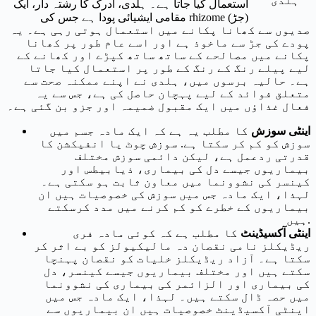
ہلدی
استعمال کیا جاتا ہے۔ ہلدی، ادرک کا رشتہ دار، ایک
مقامی ایشیائی پودا ہے جس کی rhizome (جڑ)
صدیوں سے کھانا پکانے میں استعمال ہوتی رہی ہے۔ یہ
پودے کی جڑ سے ماخوذ ہے اور اسے عام طور پر کھانا
پکانے میں مصالحے کے ساتھ ساتھ کپڑے اور کھانے کے
لیے پیلے رنگ کے رنگ کے طور پر استعمال کیا جاتا
ہے۔ حالیہ برسوں میں، ہلدی نے اپنے ممکنہ صحت سے
متعلق فوائد کے لیے پہچان حاصل کی ہے، جس سے یہ
فعال غذاؤں میں ایک مقبول ضمیمہ اور جزو بن گئی ہے۔
اینٹی سوزش
کا مطلب یہ ہے کہ ایک مادہ جسم میں
سوزش کو کم کر سکتا ہے. سوزش چوٹ یا انفیکشن کا
قدرتی ردعمل ہے، لیکن دائمی سوزش مختلف
بیماریوں جیسے دل کی بیماری، ذیابیطس اور
کینسر کی نشوونما میں معاون ثابت ہو سکتی ہے۔
لہذا، ایک مادہ جس میں سوزش کی خصوصیات ہیں ان
بیماریوں کے خطرے کو کم کرنے میں مدد کرسکتے
ہیں.
اینٹی آکسیڈینٹ
کا مطلب ہے کہ کوئی مادہ فری
ریڈیکلز نامی نقصان دہ مالیکیولز کو بے اثر کر
سکتا ہے۔ آزاد ریڈیکلز خلیات کو نقصان پہنچا
سکتے ہیں اور مختلف بیماریوں جیسے کینسر، دل
کی بیماری اور الزائمر کی بیماری کی نشوونما
میں حصہ ڈال سکتے ہیں۔ لہذا، ایک مادہ جس میں
اینٹی آکسیڈینٹ خصوصیات ہیں ان بیماریوں سے