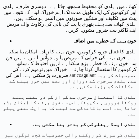
کھانے میں ہلدی کو محفوظ سمجھا جاتا ہے۔ دوسری طرف، ہلدی
اور کرکومین کی ایک طویل مدت تک اہم خوراک لینے کے نتیجے میں
پیٹ میں تکلیف اور سنگین صورتوں میں السر ہو سکتے ہیں۔
ہلدی کھانے سے پہلے پتھری یا پت کی نالی کی رکاوٹ والے مریض
اپنے ڈاکٹر سے ضرور مشورہ کریں۔
خون بہنے کے خطرے میں اضافہ
ہلدی کا فعال جزو، کرکومین، خون بہنے کا زیادہ امکان بنا سکتا
ہے۔ خون بہنے کی خرابی کے مریض یا وہ دوائیں لے رہے ہیں جن
سے خون بہنے کا خطرہ بڑھ سکتا ہے انہیں احتیاط کے ساتھ
کرکومین کا استعمال کرنا چاہئے۔ خوراک میں ترمیم کرنے کی
ضرورت پڑ سکتی ہے۔ اس کی anticoagulant خصوصیات کی وجہ
سے، ہلدی سرجری کے دوران اور بعد میں خون بہنے کے
امکانات کو بڑھا سکتی ہے۔
ہلدی کا استعمال سرجری سے کم از کم دو ہفتے پہلے
روکنا ضروری ہے کیونکہ اس سے خون بہنے کا امکان بڑھ
جاتا ہے۔ اسے باقاعدگی سے لینے کا یہ ایک منفی پہلو
ہے۔
ہلدی ایسڈ ریفلوکس کو بدتر بنا سکتی ہے۔
ہلدی کی سوزش کو روکنے والی خصوصیات کچھ لوگوں میں