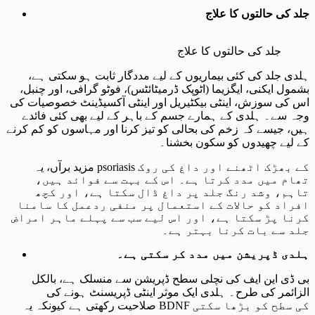
جلد کی حالتوں
کا علاج
جلد کی حالتوں کا علاج
ہلدی جلد کی کئی بیماریوں کے لیے مددگار ثابت ہو سکتی ہے،
بشمول ایکنی، ایگزیما (اٹوپک ڈرمیٹائٹس)، فوٹو گرافی، اور چنبل،
اس کی سوزش، اینٹی بیکٹیریل اور اینٹی آکسیڈینٹ خصوصیات کی
وجہ سے۔ ہلدی کے ہمارے جسم کے باہر کے لیے بھی کئی فائدے
ہیں، جیسے کہ زخم کی بحالی کو تیز کرنا اور مہاسوں کو کم کرنے
کے لیے چھیدوں کو سکون بخشنا۔
مزید برآں، یہ psoriasis کے بھڑک اٹھنے اور داغ کی روک
تھام میں مدد کرتا ہے۔ اس کے بہت سے فوائد ہیں،
تاہم، وشد رنگ جلد پر داغ ڈال سکتا ہے، اور کچھ
افراد کو حالات کے استعمال پر منفی ردعمل کا سامنا
کرنا پڑ سکتا ہے، اور اس لیے سب سے پہلے ماہر امراض
جلد سے بات کرنا بہتر ہے۔
ہلدی ڈپریشن میں مدد کر سکتی ہے۔
بی ڈی این ایف کی نچلی سطح ڈپریشن سے منسلک ہے، بالکل
الزائمر کی طرح۔ ہلدی ایک موثر اینٹی ڈپریسنٹ ہونے کی
صلاحیت رکھتی ہے کیونکہ یہ BDNF کی سطح کو بڑھا سکتی