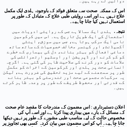
دوائیں لے رہے ہیں۔
اس کے ممکنہ صحت سے متعلق فوائد کے باوجود، ہلدی ایک مکمل
علاج نہیں ہے اور اسے روایتی طبی علاج کے متبادل کے طور پر
استعمال نہیں کیا جانا چاہیے۔
نتیجہ.
ہلدی ایک مسالا ہے جس کے روایتی ادویات میں
استعمال کی ایک طویل تاریخ ہے۔ اس میں کرکومین
نامی ایک مرکب ہوتا ہے، جس میں سوزش، اینٹی
آکسیڈنٹ، اور کینسر مخالف خصوصیات کے ساتھ ساتھ
دماغی افعال کو بہتر بنانے، دل کی بیماری کے خطرے
کو کم کرنے اور ڈپریشن اور اوسٹیو ارتھرائٹس کی
علامات کو دور کرنے کی صلاحیت ظاہر کی گئی ہے۔ اگرچہ
انسانی صحت پر ہلدی اور کرکومین کے اثرات کو مکمل
طور پر سمجھنے کے لیے مزید تحقیق کی ضرورت ہے، لیکن
یہ مرکبات مجموعی صحت اور تندرستی کو بہتر بنانے
کے قدرتی اور محفوظ طریقے کے طور پر وعدہ ظاہر کرتے
ہیں۔
اعلان دستبرداری
:
اس مضمون کے مندرجات کا مقصد عام صحت
کے مسائل کے بارے میں بیداری پیدا کرنا ہے اور اسے آپ کی
مخصوص حالت کے لیے مناسب طبی مشورے کے طور پر نہیں دیکھا
جانا چاہیے۔ آپ کو اس مضمون میں بیان کردہ کسی بھی تجاویز پر