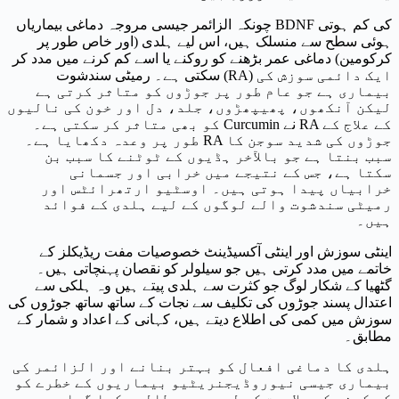
چونکہ الزائمر جیسی مروجہ دماغی بیماریاں BDNF کی کم ہوتی
ہوئی سطح سے منسلک ہیں، اس لیے ہلدی (اور خاص طور پر
کرکومین) دماغی عمر بڑھنے کو روکنے یا اسے کم کرنے میں مدد کر
سکتی ہے۔ رمیٹی سندشوت (RA) ایک دائمی سوزش کی
بیماری ہے جو عام طور پر جوڑوں کو متاثر کرتی ہے
لیکن آنکھوں، پھیپھڑوں، جلد، دل اور خون کی نالیوں
کو بھی متاثر کر سکتی ہے۔ Curcumin نے RA کے علاج کے
طور پر وعدہ دکھایا ہے۔ RA جوڑوں کی شدید سوجن کا
سبب بنتا ہے جو بالآخر ہڈیوں کے ٹوٹنے کا سبب بن
سکتا ہے، جس کے نتیجے میں خرابی اور جسمانی
خرابیاں پیدا ہوتی ہیں۔ اوسٹیو ارتھرائٹس اور
رمیٹی سندشوت والے لوگوں کے لیے ہلدی کے فوائد
ہیں۔
اینٹی سوزش اور اینٹی آکسیڈینٹ خصوصیات مفت ریڈیکلز کے
خاتمے میں مدد کرتی ہیں جو سیلولر کو نقصان پہنچاتی ہیں۔
گٹھیا کے شکار لوگ جو کثرت سے ہلدی پیتے ہیں وہ ہلکی سے
اعتدال پسند جوڑوں کی تکلیف سے نجات کے ساتھ ساتھ جوڑوں کی
سوزش میں کمی کی اطلاع دیتے ہیں، کہانی کے اعداد و شمار کے
مطابق۔
ہلدی کا دماغی افعال کو بہتر بنانے اور الزائمر کی
بیماری جیسی نیوروڈیجنریٹیو بیماریوں کے خطرے کو
کم کرنے کی صلاحیت کے لیے بھی مطالعہ کیا گیا ہے۔