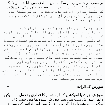
تو منفی اثرات مرتب ہو سکتے ہیں۔ ہلدی میں پایا جانے والا ایک
طاقتور اینٹی آکسیڈنٹ Curcumin آزاد ریڈیکلز کو بے اثر
کر سکتا ہے اور ان کے خلاف تحفظ فراہم کر سکتا ہے۔
مزید برآں، کرکومین آزاد ریڈیکلز کے خلاف جسم کے
دفاع کو متحرک کرتا ہے۔
فری ریڈیکلز، ہمارے جسم کے ذریعہ تیار کردہ
انتہائی رد عمل والے ایٹموں کا ایک گروپ اور سگریٹ
کے دھوئیں اور صنعتی کیمیکلز جیسے ماحولیاتی
آلودگیوں میں موجود ہیں، آپ کی صحت کو نقصان پہنچا
سکتے ہیں، اور اینٹی آکسیڈنٹس ایسا ہونے سے روکنے
میں مدد کر سکتے ہیں۔ آزاد ریڈیکلز آپ کے جسم کے ڈی
این اے، پروٹین اور چربی کے ساتھ چھیڑ چھاڑ کر سکتے
ہیں، جس کے نتیجے میں کئی عام بیماریوں اور صحت کے
مسائل جیسے کینسر، گٹھیا، دل کی بیماری اور
الزائمر ہو سکتے ہیں۔ نتیجے کے طور پر، ہلدی جیسے
مصالحے جن میں اینٹی آکسیڈنٹس کی مقدار زیادہ ہوتی
ہے آپ کو فری ریڈیکلز کی وجہ سے ہونے والے نقصان سے
بچانے میں مدد کر سکتی ہے۔
سوزش کے اثرات
۔
سوزش چوٹ یا انفیکشن کے لیے جسم کا فطری ردعمل ہے، لیکن
دائمی سوزش بہت سی بیماریوں کی نشوونما میں حصہ ڈال
سکتی ہے، بشمول دل کی بیماری، کینسر اور الزائمر کی بیماری۔