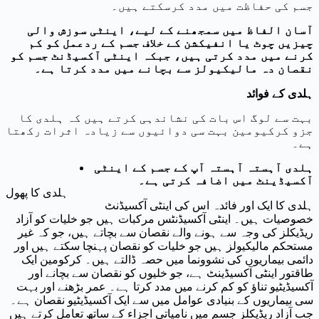
جسم کی حفاظت میں مدد کرسکتے ہیں۔
آسان الفاظ میں سمجھنے کے لیے، اینٹی سوزش والی
چیزیں چوٹ یا انفیکشن کے خلاف جسم کے ردعمل کو کم
کرنے میں مدد کرتی ہیں، جبکہ اینٹی آکسیڈنٹ جسم کو
نقصان دہ مالیکیولز سے بچانے میں مدد کرتا ہے۔
ہلدی کے فوائد
بہت سے لوگ اس بات کی نشاندہی کرتے ہیں کہ ہلدی کا
جزو کرکیومین بہت سی دوائیوں سے زیادہ اثرات رکھتا
ہے۔
ہلدی آہستہ آہستہ آپ کے جسم کے اینٹی
آکسیڈینٹ میں اضافہ کرتی ہے۔
ہلدی کا پھول
ہلدی کا ایک اور فائدہ اس کی اینٹی آکسیڈنٹ
خصوصیات ہیں۔ اینٹی آکسیڈنٹس مرکبات ہیں جو خلیات کو آزاد
ریڈیکلز کی وجہ سے ہونے والے نقصان سے بچاتے ہیں، جو کہ غیر
مستحکم مالیکیولز ہیں جو خلیات کو نقصان پہنچا سکتے ہیں اور
دائمی بیماریوں کی نشوونما میں حصہ ڈالتے ہیں۔ کرکومین ایک
طاقتور اینٹی آکسیڈینٹ ہے، جو خلیوں کو نقصان سے بچانے اور
آکسیڈیٹیو تناؤ کو کم کرنے میں مدد کرتا ہے۔ عمر بڑھنے اور بہت
سی بیماریوں کے بنیادی عوامل میں سے ایک آکسیڈیٹیو نقصان ہے۔
جب آزاد ریڈیکلز جسم میں نامیاتی اجزاء کے ساتھ تعامل کرتے ہیں