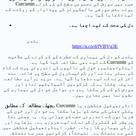
Curcumin جسم میں سوزش کی مجموعی سطح کو کم کرتے
ہوئے بعض سوزشی مالیکیولز کی پیداوار کو روکنے کے
لیے دکھایا گیا ہے۔
دل کی صحت کے لیے اچھا ہے۔
ہلدی
https://a.co/d/fVBVq3E
ہلدی کو دل کی بیماری کے خطرے کو کم کرنے کی صلاحیت
کے لیے بھی مطالعہ کیا گیا ہے۔ Curcumin کو
اینڈوتھیلیم، خون کی نالیوں کی اندرونی پرت کے کام
کو بہتر بنانے اور کولیسٹرول کی سطح پر فائدہ مند
اثر کرنے کے لیے دکھایا گیا ہے۔ مزید برآں، مطالعے
سے پتہ چلتا ہے کہ کرکومین آکسیڈیٹیو تناؤ اور
سوزش کو کم کر سکتا ہے، دو عوامل جو دل کی بیماری کی
نشوونما میں معاون ہیں۔
پچھلے مطالعہ کے مطابق، Curcumin انڈوتھیلیل فنکشن، یا
پتلی جھلی کی صحت کو بڑھا سکتا ہے جو دل اور خون کی
شریانوں کے اندرونی حصے کو جوڑتی ہے۔ یہ جھلی بلڈ
پریشر کو کنٹرول کرنے کے لیے ضروری ہے۔ بڑھاپے اور
دل کی بیماری کا زیادہ خطرہ اینڈوتھیلیل فنکشن میں
کمی سے منسلک ہے۔ نتیجتاً، کرکومین عمر سے متعلقہ