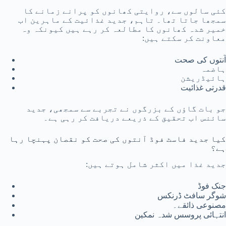
کئی سالوں سے، روایتی کھانوں کو پرانے زمانے کا
سمجھا جاتا تھا۔ تاہم، جدید غذائیت کے ماہرین اب
خمیر شدہ کھانوں کا مطالعہ کر رہے ہیں کیونکہ وہ
معاونت کر سکتے ہیں:
آنتوں کی صحت
ہاضمہ
ہائیڈریشن
قدرتی غذائیت
جو بات گاؤں کے بزرگوں نے تجربے سے سمجھی، جدید
سائنس اب تحقیق کے ذریعے دریافت کر رہی ہے۔
کیا جدید فاسٹ فوڈ آنتوں کی صحت کو نقصان پہنچا رہا
ہے؟
جدید غذا میں اکثر شامل ہوتے ہیں:
جنک فوڈ
شوگر سافٹ ڈرنکس
مصنوعی ذائقے۔
انتہائی پروسس شدہ نمکین