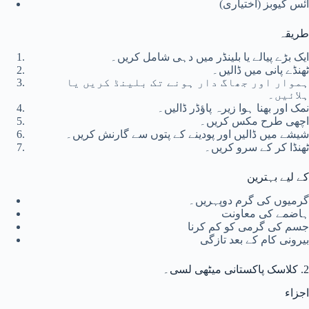
آئس کیوبز (اختیاری)
طریقہ
ایک بڑے پیالے یا بلینڈر میں دہی شامل کریں۔
ٹھنڈے پانی میں ڈالیں۔
ہموار اور جھاگ دار ہونے تک بلینڈ کریں یا
ہلائیں۔
نمک اور بھنا ہوا زیرہ پاؤڈر ڈالیں۔
اچھی طرح مکس کریں۔
شیشے میں ڈالیں اور پودینے کے پتوں سے گارنش کریں۔
ٹھنڈا کر کے سرو کریں۔
کے لیے بہترین
گرمیوں کی گرم دوپہریں۔
ہاضمے کی معاونت
جسم کی گرمی کو کم کرنا
بیرونی کام کے بعد تازگی
2. کلاسک پاکستانی میٹھی لسی۔
اجزاء