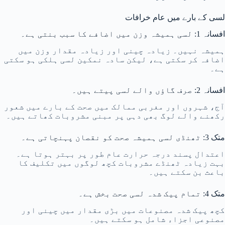
لسی کے بارے میں عام خرافات
افسانہ 1: لسی ہمیشہ وزن میں اضافے کا سبب بنتی ہے۔
ہمیشہ نہیں۔ زیادہ چینی اور زیادہ مقدار وزن میں
اضافہ کر سکتی ہے، لیکن سادہ نمکین لسی ہلکی ہو سکتی
ہے۔
افسانہ 2: صرف گاؤں والے لسی پیتے ہیں۔
آج، شہروں اور مغربی ممالک میں صحت کے بارے میں شعور
رکھنے والے لوگ بھی دہی پر مبنی مشروبات کھاتے ہیں۔
متک 3: ٹھنڈی لسی ہمیشہ صحت کو نقصان پہنچاتی ہے۔
اعتدال پسند درجہ حرارت عام طور پر بہتر ہوتا ہے۔
بہت زیادہ ٹھنڈے مشروبات کچھ لوگوں میں تکلیف کا
باعث بن سکتے ہیں۔
متک 4: تمام پیک شدہ لسی صحت بخش ہے۔
کچھ پیک شدہ مصنوعات میں بڑی مقدار میں چینی اور
مصنوعی اجزاء شامل ہو سکتے ہیں۔