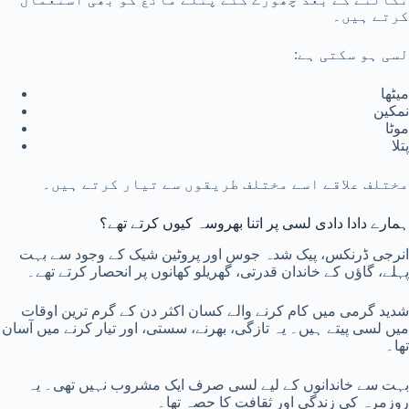
کرتے ہیں۔
لسی ہو سکتی ہے:
میٹھا
نمکین
موٹا
پتلا
مختلف علاقے اسے مختلف طریقوں سے تیار کرتے ہیں۔
ہمارے دادا دادی لسی پر اتنا بھروسہ کیوں کرتے تھے؟
انرجی ڈرنکس، پیک شدہ جوس اور پروٹین شیک کے وجود سے بہت
پہلے، گاؤں کے خاندان قدرتی، گھریلو کھانوں پر انحصار کرتے تھے۔
شدید گرمی میں کام کرنے والے کسان اکثر دن کے گرم ترین اوقات
میں لسی پیتے ہیں۔ یہ تازگی، بھرنے، سستی، اور تیار کرنے میں آسان
تھا۔
بہت سے خاندانوں کے لیے لسی صرف ایک مشروب نہیں تھی۔ یہ
روزمرہ کی زندگی اور ثقافت کا حصہ تھا۔