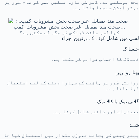
بخش ہوسکتی ہے۔ گھر کی تازہ نمکین لسی کو عام طور پر
بہتر آپشن سمجھا جاتا ہے۔
کیا لسی سافٹ ڈرنکس کی جگہ لے سکتی ہے؟
لسی میں شامل کرنے کے بہترین اجزاء
جیسا کہ
ٹھنڈک کا احساس فراہم کر سکتا ہے۔
بھنا ہوا زیرہ
روایتی طور پر ہاضمے کو سہارا دینے کے لیے استعمال
کیا جاتا ہے۔
گلابی نمک یا کالا نمک
معدنیات اور ذائقہ شامل کرتا ہے۔
شہد
بہتر چینی کی بجائے تھوڑی مقدار میں استعمال کیا جا