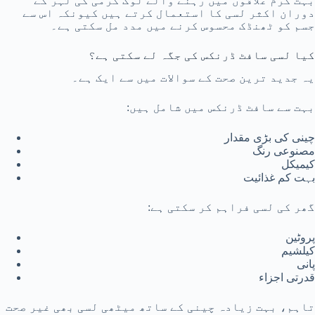
بہت گرم علاقوں میں رہنے والے لوگ گرمی کی لہر کے
دوران اکثر لسی کا استعمال کرتے ہیں کیونکہ اس سے
جسم کو ٹھنڈک محسوس کرنے میں مدد مل سکتی ہے۔
کیا لسی سافٹ ڈرنکس کی جگہ لے سکتی ہے؟
یہ جدید ترین صحت کے سوالات میں سے ایک ہے۔
بہت سے سافٹ ڈرنکس میں شامل ہیں:
چینی کی بڑی مقدار
مصنوعی رنگ
کیمیکل
بہت کم غذائیت
گھر کی لسی فراہم کر سکتی ہے:
پروٹین
کیلشیم
پانی
قدرتی اجزاء
تاہم، بہت زیادہ چینی کے ساتھ میٹھی لسی بھی غیر صحت