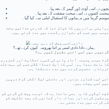
بچوں نے اسے آؤٹ ڈور گیمز کے بعد پیا۔
محنت کشوں نے اسے سخت مشقت کے بعد پیا۔
موسم گرما میں مہمانوں کا استقبال لسّی سے کیا گیا۔
روایتی برادریوں کا خیال تھا کہ قدرتی غذائیں سخت
موسم میں جسم کو متوازن رکھنے میں مدد کرتی ہیں۔
ہمارے دادا دادی لسی پر اتنا بھروسہ کیوں کرتے تھے؟
گرمیوں میں لسی اتنی مقبول کیوں ہے؟
گرم موسم پسینہ آنا، پانی کی کمی، تھکاوٹ اور کمزوری
کا باعث بنتا ہے۔ لسی کا ایک ٹھنڈا گلاس جسم کو بہت جلد
تروتازہ محسوس کرنے میں مدد دے سکتا ہے۔
اسی لیے کسان، مزدور اور محنتی لوگ اکثر گرم دوپہر
میں لسی پیتے ہیں۔
کچھ لوگوں کا یہ بھی ماننا ہے کہ اس سے پیٹ کی گرمی کو
پرسکون کرنے اور مسالہ دار کھانوں کے بعد تکلیف کو
کم کرنے میں مدد ملتی ہے۔