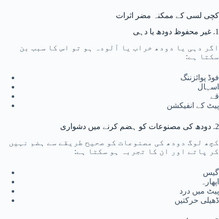
کچی لسی کے ممکنہ مضر اثرات
1. غیر محفوظ دودھ یا دہی
اگر دہی یا دودھ خراب یا آلودہ ہو تو اس کا سبب بن
سکتا ہے:
فوڈ پوائزننگ
اسہال
قے
پیٹ کے انفیکشن
2. دودھ کی مصنوعات کو ہضم کرنے میں دشواری
کچھ لوگ دودھ کی مصنوعات کو صحیح طریقے سے ہضم نہیں
کر پاتے اور ان کا تجربہ ہو سکتا ہے:
گیس
اپھارہ
پیٹ میں درد
ڈھیلی حرکتیں