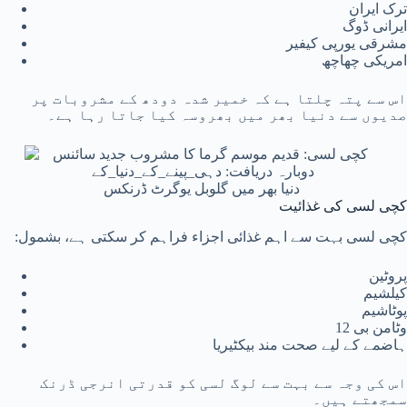
ترک ایران
ایرانی ڈوگ
مشرقی یورپی کیفیر
امریکی چھاچھ
اس سے پتہ چلتا ہے کہ خمیر شدہ دودھ کے مشروبات پر
صدیوں سے دنیا بھر میں بھروسہ کیا جاتا رہا ہے۔
دنیا بھر میں گلوبل یوگرٹ ڈرنکس
کچی لسی کی غذائیت
کچی لسی بہت سے اہم غذائی اجزاء فراہم کر سکتی ہے، بشمول:
پروٹین
کیلشیم
پوٹاشیم
وٹامن بی 12
ہاضمے کے لیے صحت مند بیکٹیریا
اس کی وجہ سے بہت سے لوگ لسی کو قدرتی انرجی ڈرنک
سمجھتے ہیں۔