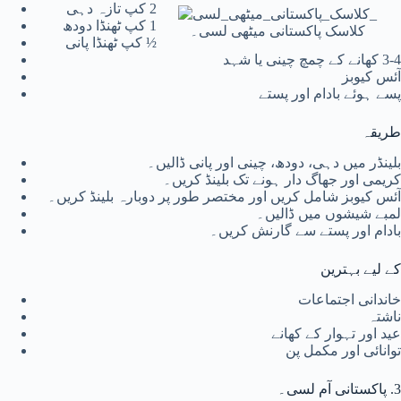
2 کپ تازہ دہی
1 کپ ٹھنڈا دودھ
کلاسک پاکستانی میٹھی لسی۔
½ کپ ٹھنڈا پانی
3-4 کھانے کے چمچ چینی یا شہد
آئس کیوبز
پسے ہوئے بادام اور پستے
طریقہ
بلینڈر میں دہی، دودھ، چینی اور پانی ڈالیں۔
کریمی اور جھاگ دار ہونے تک بلینڈ کریں۔
آئس کیوبز شامل کریں اور مختصر طور پر دوبارہ بلینڈ کریں۔
لمبے شیشوں میں ڈالیں۔
بادام اور پستے سے گارنش کریں۔
کے لیے بہترین
خاندانی اجتماعات
ناشتہ
عید اور تہوار کے کھانے
توانائی اور مکمل پن
3. پاکستانی آم لسی۔