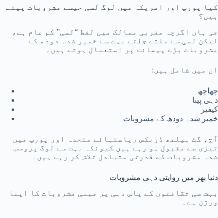
کیا یورپ اور امریکہ میں لوگ لسی جیسے مشروبات پیتے
ہیں؟
جی ہاں اگرچہ مغربی ممالک میں لفظ “لسی” کم عام ہے،
لیکن لسی سے ملتے جلتے بہت سے خمیر شدہ دودھ کے
مشروبات بڑے پیمانے پر استعمال ہوتے ہیں۔
ان میں شامل ہیں:
چھاچھ
دہی پینا
کیفیر
خمیر شدہ دودھ کے مشروبات
آج، گٹ ہیلتھ ڈرنکس ریاستہائے متحدہ اور یورپ میں
تیزی سے مقبول ہو رہے ہیں کیونکہ بہت سے لوگ پروسس
شدہ مشروبات کے قدرتی متبادل تلاش کر رہے ہیں۔
دنیا بھر میں روایتی دہی مشروبات
بہت سی ثقافتوں کے پاس دہی پر مبنی مشروبات کا اپنا
ورژن ہے۔