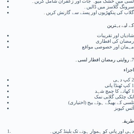
لسی میں خشک میوہ جات اور زعفران شامل کریں۔
سرونگ گلاسز میں ڈالیں۔
گلاب کی پنکھڑیوں اور پستے سے گارنش کریں۔
کے لیے بہترین
شادیاں اور تقریبات
رمضان کی افطاری
مہمان اور خصوصی مواقع
7. روایتی رمضان افطار لسی۔
اجزاء
2 کپ دہی
1 کپ ٹھنڈا پانی
1 کھانے کا چمچ شہد
ایک چٹکی گلابی نمک
تلسی کے بھیگے ہوئے بیج (اختیاری)
آئس کیوبز
طریقہ
دہی اور پانی کو ہموار ہونے تک بلینڈ کریں۔