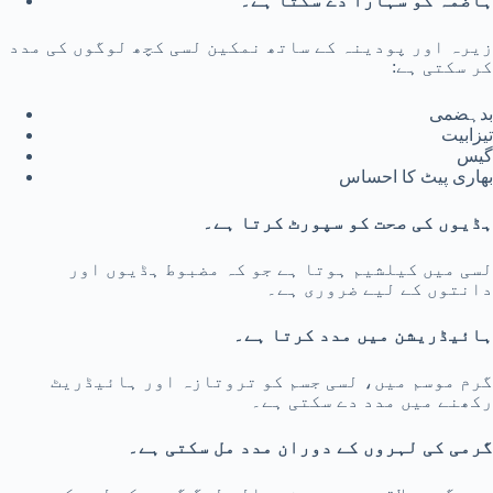
ہاضمہ کو سہارا دے سکتا ہے۔
زیرہ اور پودینہ کے ساتھ نمکین لسی کچھ لوگوں کی مدد
کر سکتی ہے:
بدہضمی
تیزابیت
گیس
بھاری پیٹ کا احساس
ہڈیوں کی صحت کو سپورٹ کرتا ہے۔
لسی میں کیلشیم ہوتا ہے جو کہ مضبوط ہڈیوں اور
دانتوں کے لیے ضروری ہے۔
ہائیڈریشن میں مدد کرتا ہے۔
گرم موسم میں، لسی جسم کو تروتازہ اور ہائیڈریٹ
رکھنے میں مدد دے سکتی ہے۔
گرمی کی لہروں کے دوران مدد مل سکتی ہے۔