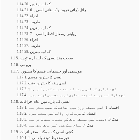
کے لیے بہترین
6. رائل ڈرائی فروٹ پاکستانی لسی۔
اجزاء
طریقہ
کے لیے بہترین
7. روایتی رمضان افطار لسی۔
اجزاء
طریقہ
کے لیے بہترین
صحت مند لسی کے لیے اہم ٹپس
پرو ٹپ
موسمی اور جسمانی قسم کا مشورہ
لسی کا بہترین موسم
لسی پینے کا بہترین وقت
کچھ لوگوں کو لسی پینے کے بعد نیند کیوں آتی ہے؟
کچھ لوگ اسے پینے کے بعد بھاری کیوں محسوس کرتے ہیں۔
لسی کے بارے میں عام خرافات
افسانہ 1: لسی ہمیشہ وزن میں اضافے کا سبب بنتی ہے۔
افسانہ 2: صرف گاؤں والے لسی پیتے ہیں۔
متک 3: ٹھنڈی لسی ہمیشہ صحت کو نقصان پہنچاتی ہے۔
متک 4: تمام پیک شدہ لسی صحت بخش ہے۔
کچی لسی کے ممکنہ مضر اثرات
1. غیر محفوظ دودھ یا دہی