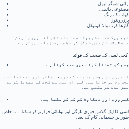
ہائی شوگر لیول
مصنوعی ذائقے۔
کھانے کے رنگ
پرزرویٹوز
گاڑھا کرنے والا کیمیکل
کچھ پیک شدہ مشروبات صحت مند نظر آتے ہیں، لیکن
درحقیقت ان میں شوگر کی سطح بہت زیادہ ہوتی ہے۔
کچی لسی کے صحت کے فوائد
جسم کو ٹھنڈا کرنے میں مدد کرتا ہے۔
گرمیوں میں جسم پسینے کے ذریعے پانی اور معدنیات سے
محروم ہو جاتا ہے۔ لسی ان میں سے کچھ کو تبدیل کرنے
میں مدد کر سکتی ہے۔
کمزوری اور تھکاوٹ کو کم کر سکتا ہے۔
لسی کا ایک گلاس فوری تازگی اور توانائی فراہم کر سکتا ہے، خاص
طور پر جسمانی کام کے بعد۔