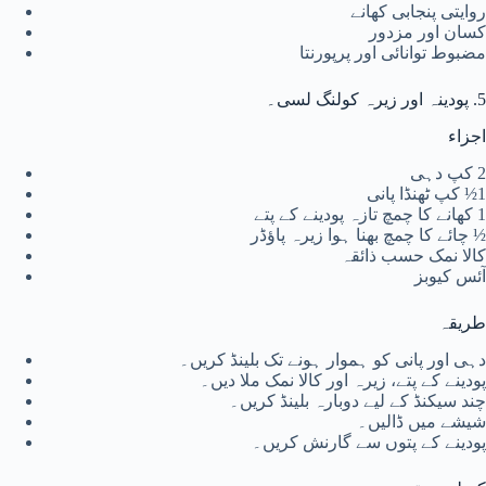
روایتی پنجابی کھانے
کسان اور مزدور
مضبوط توانائی اور پرپورنتا
5. پودینہ اور زیرہ کولنگ لسی۔
اجزاء
2 کپ دہی
1½ کپ ٹھنڈا پانی
1 کھانے کا چمچ تازہ پودینے کے پتے
½ چائے کا چمچ بھنا ہوا زیرہ پاؤڈر
کالا نمک حسب ذائقہ
آئس کیوبز
طریقہ
دہی اور پانی کو ہموار ہونے تک بلینڈ کریں۔
پودینے کے پتے، زیرہ اور کالا نمک ملا دیں۔
چند سیکنڈ کے لیے دوبارہ بلینڈ کریں۔
شیشے میں ڈالیں۔
پودینے کے پتوں سے گارنش کریں۔