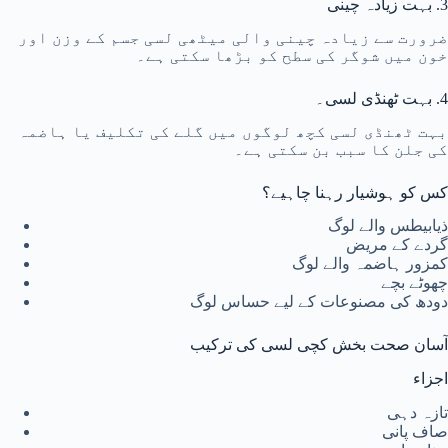
3. بہت زیادہ چینی
ضرورت سے زیادہ چینی والی میٹھی لسی جسم کے وزن اور
خون میں شوگر کی سطح کو بڑھا سکتی ہے۔
4. بہت ٹھنڈی لسی۔
بہت ٹھنڈی لسی کچھ لوگوں میں گلے کی تکلیف یا ہاضمہ
کی جلن کا سبب بن سکتی ہے۔
کس کو ہوشیار رہنا چاہیے؟
ذیابیطس والے لوگ
گردے کے مریض
کمزور ہاضمہ والے لوگ
چھوٹے بچے
دودھ کی مصنوعات کے لیے حساس لوگ
آسان صحت بخش کچی لسی کی ترکیب
اجزاء
تازہ دہی
صاف پانی