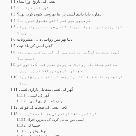
لسی کی تاریخ اور ابتداء
کچی لسی کیا ہے؟
ہمارے دادا دادی لسی پر اتنا بھروسہ کیوں کرتے تھے؟
گرمیوں میں لسی اتنی مقبول کیوں ہے؟
کیا یورپ اور امریکہ میں لوگ لسی جیسے مشروبات پیتے
ہیں؟
دنیا بھر میں روایتی دہی مشروبات
کچی لسی کی غذائیت
کیوں بہت سے لوگ یہ مانتے ہیں کہ لسی ہاضمے میں مدد
دیتی ہے؟
سائنس بمقابلہ روایت: ماہرین خمیر شدہ کھانوں کو
دوبارہ کیوں دریافت کر رہے ہیں۔
کیا جدید فاسٹ فوڈ آنتوں کی صحت کو نقصان پہنچا رہا
ہے؟
گھر کی لسی بمقابلہ بازاری لسی
گھر کی لسی۔
پیک شدہ بازاری لسی۔
کچی لسی کے صحت کے فوائد
کیا لسی سافٹ ڈرنکس کی جگہ لے سکتی ہے؟
لسی میں شامل کرنے کے بہترین اجزاء
جیسا کہ
بھنا ہوا زیرہ