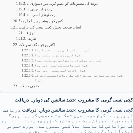
2. دودھ کی مصنوعات کو ہضم کرنے میں دشواری
3. بہت زیادہ چینی
4. بہت ٹھنڈی لسی۔
کس کو ہوشیار رہنا چاہیے؟
آسان صحت بخش کچی لسی کی ترکیب
اجزاء
طریقہ
اکثر پوچھے گئے سوالات
کیا روزانہ لسی پینا محفوظ ہے؟
کیا لسی وزن بڑھا سکتی ہے؟
کیا ذیابیطس کے مریض لسی پی سکتے ہیں؟
کیا لسی ہاضمے کے لیے اچھی ہے؟
کیا رات کو لسی پینا اچھا ہے؟
کیا مغربی ممالک اسی طرح کے مشروبات استعمال کرتے
ہیں؟
حتمی خیالات
کچی لسی گرمی کا مشروب :جدید سائنس کی دوبارہ دریافت
کچی لسی گرمی کا مشروب :جدید سائنس دوبارہ دریافت
دریافت
کر رہی ہے۔ گرم موسم میں تھکاوٹ محسوس کر رہے ہیں؟
گرمیوں کے دوران پیٹ میں جلن، کمزوری، پسینہ آنا اور
کم توانائی کا سامنا ہے؟ کئی نسلوں سے، پورے جنوبی
ایشیا کے لوگ راحت کے لیے ایک روایتی مشروب پر