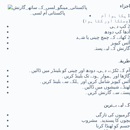
اجزاء
پاکستانی آم لسی۔
1 پکا ہوا آم
(چھلکا اور کٹا ہوا)
2 کپ دہی
آدھا کپ دودھ
2 کھانے کے چمچ چینی یا شہد
آئس کیوبز
گارنش کے لیے پستہ
طریقہ
آم کے ٹکڑے، دہی، دودھ اور چینی کو بلینڈر میں ڈالیں۔
گاڑھا اور ہموار ہونے تک بلینڈ کریں۔
آئس کیوبز شامل کریں اور ہلکے سے بلینڈ کریں۔
ٹھنڈے شیشوں میں ڈالیں۔
پستے سے گارنش کریں۔
کے لیے بہترین
گرمیوں کی تازگی
بچوں کا پسندیدہ مشروب
جسم کو ٹھنڈا کرنا