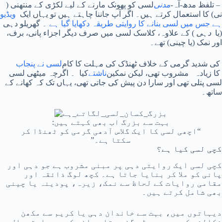
– تلفظ مدھ-آہ-
مدنی
لسی کو پھونک مارنے کے لیے لکڑی کے منتھنی (
نی) کا استعمال کرتے ہیں۔ اگر آپ جاننا چاہتے ہیں تو یہاں ایک
ویڈیو
ہے جس میں لسی بنانے کا روایتی طریقہ دکھایا گیا ہے
۔ گھریلو دہی
(یا
دہی
) کے علاوہ، کلاسک لسی میں صرف دیگر اجزاء پانی، برف،
اور نمک (یا چینی) تھے۔
کی شدید گرمی کے خلاف ٹھنڈک کی مہلت کا کام
لسی نے پنجاب
کا زیادہ مشروب تھی، لیکن نمکین
ناشتے
کیا ۔ اگرچہ میٹھی لسی
لسی پتلی تھی اور سارا دن پیش کی جاتی تھی، یہاں تک کہ کھانے کے
ساتھ۔
بہت سے بزرگ اب بھی کہتے ہیں:
“اچھی لسی کا ایک گلاس آدھی گرمی کو ٹھنڈا کر
سکتا ہے۔”
کچی لسی کیا ہے؟
کچی لسی ایک روایتی دہی پر مبنی مشروب ہے جو دہی اور
پانی کو ملا کر بنایا جاتا ہے۔ کچھ لوگ ذائقہ اور
مقامی روایات کے لحاظ سے نمک، زیرہ، پودینہ یا چینی
بھی شامل کرتے ہیں۔
دیہاتوں میں، بہت سے خاندان دہی یا کریم سے مکھن
نکالنے کے بعد چھوڑے گئے پتلے مائع کو بھی استعمال