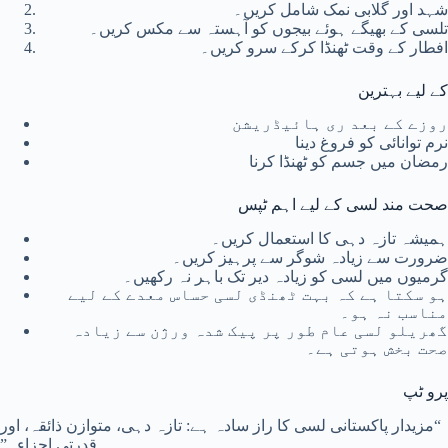
شہد اور گلابی نمک شامل کریں۔
تلسی کے بھیگے ہوئے بیجوں کو آہستہ سے مکس کریں۔
افطار کے وقت ٹھنڈا کرکے سرو کریں۔
کے لیے بہترین
روزے کے بعد ری ہائیڈریشن
نرم توانائی کو فروغ دینا
رمضان میں جسم کو ٹھنڈا کرنا
صحت مند لسی کے لیے اہم ٹپس
ہمیشہ تازہ دہی کا استعمال کریں۔
ضرورت سے زیادہ شوگر سے پرہیز کریں۔
گرمیوں میں لسی کو زیادہ دیر تک باہر نہ رکھیں۔
ہو سکتا ہے کہ بہت ٹھنڈی لسی حساس معدے کے لیے
مناسب نہ ہو۔
گھریلو لسی عام طور پر پیک شدہ ورژن سے زیادہ
صحت بخش ہوتی ہے۔
پرو ٹپ
“مزیدار پاکستانی لسی کا راز سادہ ہے: تازہ دہی، متوازن ذائقہ، اور
قدرتی اجزاء۔”