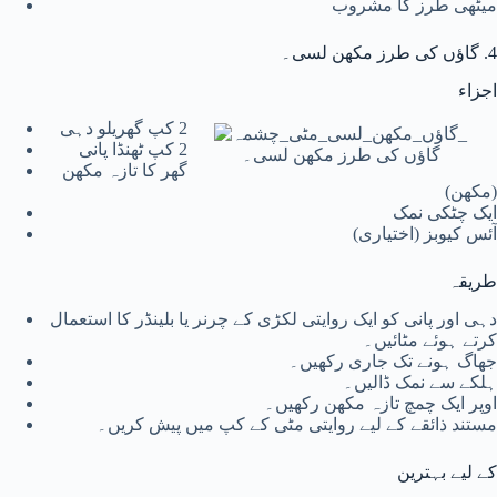
میٹھی طرز کا مشروب
4. گاؤں کی طرز مکھن لسی۔
اجزاء
2 کپ گھریلو دہی
2 کپ ٹھنڈا پانی
گاؤں کی طرز مکھن لسی۔
گھر کا تازہ مکھن
(مکھن)
ایک چٹکی نمک
آئس کیوبز (اختیاری)
طریقہ
دہی اور پانی کو ایک روایتی لکڑی کے چرنر یا بلینڈر کا استعمال
کرتے ہوئے مٹائیں۔
جھاگ ہونے تک جاری رکھیں۔
ہلکے سے نمک ڈالیں۔
اوپر ایک چمچ تازہ مکھن رکھیں۔
مستند ذائقے کے لیے روایتی مٹی کے کپ میں پیش کریں۔
کے لیے بہترین