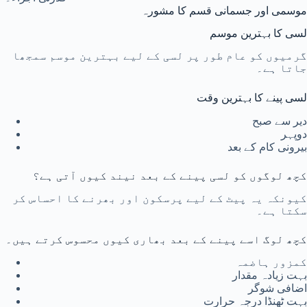
موسمی اور جسمانی قسم کا مشورہ
لسی کا بہترین موسم
گرمیوں کو عام طور پر لسی کے لیے بہترین موسم سمجھا
جاتا ہے۔
لسی پینے کا بہترین وقت
دیر سے صبح
دوپہر
بیرونی کام کے بعد
کچھ لوگوں کو لسی پینے کے بعد نیند کیوں آتی ہے؟
کیونکہ یہ پیٹ کے لیے پرسکون اور بھرنے کا احساس کر
سکتا ہے۔
کچھ لوگ اسے پینے کے بعد بھاری کیوں محسوس کرتے ہیں۔
کمزور ہاضمہ
بہت زیادہ مقدار
اضافی شوگر
بہت ٹھنڈا درجہ حرارت