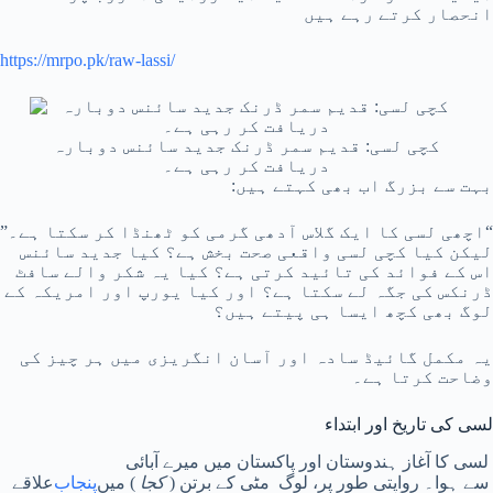
انحصار کرتے رہے ہیں
https://mrpo.pk/raw-lassi/
کچی لسی: قدیم سمر ڈرنک جدید سائنس دوبارہ
دریافت کر رہی ہے۔
بہت سے بزرگ اب بھی کہتے ہیں:
“اچھی لسی کا ایک گلاس آدھی گرمی کو ٹھنڈا کر سکتا ہے۔”
لیکن کیا کچی لسی واقعی صحت بخش ہے؟ کیا جدید سائنس
اس کے فوائد کی تائید کرتی ہے؟ کیا یہ شکر والے سافٹ
ڈرنکس کی جگہ لے سکتا ہے؟ اور کیا یورپ اور امریکہ کے
لوگ بھی کچھ ایسا ہی پیتے ہیں؟
یہ مکمل گائیڈ سادہ اور آسان انگریزی میں ہر چیز کی
وضاحت کرتا ہے۔
لسی کی تاریخ اور ابتداء
لسی کا آغاز ہندوستان اور پاکستان میں میرے آبائی
سے ہوا۔ روایتی طور پر، لوگ مٹی کے برتن (
کجا
) میں
پنجاب
علاقے