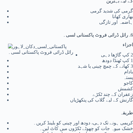
کے لیے بہترین
گرمی کی شدید گرمی
بھاری کھانا
ہاضمہ اور تازگی
6. رائل ڈرائی فروٹ پاکستانی لسی۔
اجزاء
رائل ڈرائی فروٹ پاکستانی لسی۔
2 کپ گاڑھا دہی
1 کپ ٹھنڈا دودھ
3 کھانے کے چمچ چینی یا شہد
بادام
پستہ
کاجو
کشمش
زعفران کے چند ٹکڑے
گارنش کے لیے گلاب کی پنکھڑیاں
طریقہ
کریمی ہونے تک دہی، دودھ اور چینی کو بلینڈ کریں۔
خشک میوہ جات کو چھوٹے ٹکڑوں میں کاٹ لیں۔