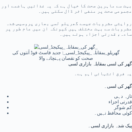
بہت سے ماہرین صحت کا خیال ہے کہ یہ غذائیں ہاضمے اور
مجموعی صحت پر منفی اثر ڈال سکتی ہیں۔
روایتی مشروبات جیسے گھریلو لسی بھاری پروسیس شدہ
مشروبات سے بہت مختلف ہیں کیونکہ ان میں عام طور پر
سادہ، قدرتی اجزاء ہوتے ہیں۔
گھریلو_بمقابلہ_پیکیجڈ_لسی_: جدید فاسٹ فوڈ آنتوں کی
صحت کو نقصان پہنچانے والا
گھر کی لسی بمقابلہ بازاری لسی
یہ فرق انتہائی اہم ہے۔
گھر کی لسی۔
تازہ دہی
قدرتی اجزاء
کم شوگر
کوئی محافظ نہیں۔
پیک شدہ بازاری لسی۔