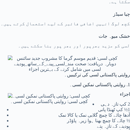
سکتا ہے۔
چیا سیڈز
کچھ لوگ انہیں اضافی فائبر کے لیے استعمال کرتے ہیں۔
خشک میوہ جات
لسی کو مزید بھرپور اور بھر پور بنا سکتے ہیں۔
لسی میں شامل کرنے کے بہترین اجزاء
روایتی پاکستانی لسی کی ترکیبیں۔
1. روایتی پاکستانی نمکین لسی۔
اجزاء
کچی لسی: روایتی پاکستانی نمکین لسی۔
2 کپ تازہ دہی
1½ کپ ٹھنڈا پانی
آدھا چائے کا چمچ گلابی نمک یا کالا نمک
½ چائے کا چمچ بھنا ہوا زیرہ پاؤڈر
پودینے کے تازہ پتے