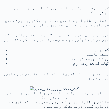
کیوں بہت سے لوگ یہ مانتے ہیں کہ لسی ہاضمے میں مدد
دیتی ہے؟
انسانی نظام انہضام میں مددگار بیکٹیریا ہوتے ہیں
جو ہاضمے اور معدے کی صحت میں معاون ہوتے ہیں۔
دہی پر مبنی مشروبات میں یہ “اچھے بیکٹیریا” ہو سکتے
ہیں جو کچھ لوگوں کو محسوس کرنے میں مدد کر سکتے ہیں:
کم اپھارہ
بہتر ہاضمہ
پیٹ کا بوجھ کم ہونا
کھانے کے بعد زیادہ آرام
یہ ایک وجہ ہے کہ خمیر شدہ کھانے دنیا بھر میں مقبول
ہو رہے ہیں۔
کیوں بہت سے لوگ یہ مانتے ہیں کہ لسی ہاضمے میں
مدد دیتی ہے؟
سائنس بمقابلہ روایت: ماہرین خمیر شدہ کھانوں کو
دوبارہ کیوں دریافت کر رہے ہیں۔