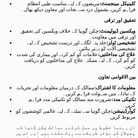
کلینیکل مینجمنٹ
:
مریضوں کے لیے مناسب طبی انتظام
فراہم کریں، بشمول درد سے نجات اور معاون دیکھ بھال۔
تحقیق اور ترقی
ویکسین ڈیولپمنٹ
:
چکن گونیا کے خلاف ویکسین کی تحقیق
اور ترقی میں معاونت۔
تشخیصی ٹولز
:
جلد پتہ لگانے اور درست تشخیص کے لیے
تشخیصی آلات کو بہتر بنائیں۔
علاج کی مداخلتیں
:
علامات کو کم کرنے اور بیماری کی شدت
کو کم کرنے کے لیے ممکنہ علاج کی مداخلتوں کو دریافت
کریں۔
بین الاقوامی تعاون
معلومات کا اشتراک
:
ممالک کے درمیان معلومات اور تجربات
کے تبادلے میں سہولت فراہم کریں۔
تکنیکی مدد
:
ضرورت مند ممالک کو تکنیکی مدد فراہم
کریں۔
کوآرڈینیشن
:
چکن گونیا سے نمٹنے کے لیے عالمی کوششوں کو
مربوط کریں۔
ان رہنما خطوط پر عمل کرکے، ممالک چکن گنیا کے
پھیلاؤ کو مؤثر طریقے سے روک سکتے ہیں اور اس پر