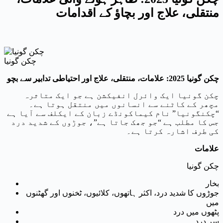
منتقلی، علاج اور بچاؤ کے اقدامات
چکن گونیا
چکن گونیا 2025: علامات، منتقلی، علاج اور احتیاطی تدابیر سے بچو
چکن گونیا ایک وائرل انفیکشن ہے جو ایک متاثرہ
مچھر کے کاٹنے سے انسانوں میں منتقل ہوتا ہے۔
“چکنگونیا” نام کیماکونڈے زبان کے ایکلف سے آیا ہے
جس کا مطلب ہے “جو جھک جاتا ہے”، جوڑوں کے شدید درد
کی طرف اشارہ کرتا ہے۔
علامات
چکن گونیا
بخار
جوڑوں کا شدید درد، اکثر ہاتھوں، کلائیوں، ٹخنوں اور گھٹنوں
میں
پٹھوں میں درد
سر درد