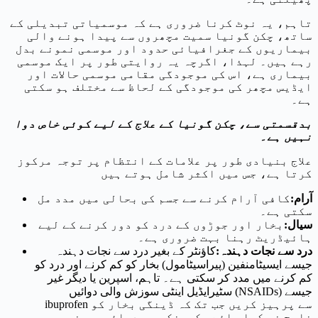
تاہم، یہ نوٹ کرنا ضروری ہے کہ موسمیاتی تبدیلی کے
ساتھ، چکن گونیا سمیت مچھروں سے پیدا ہونے والی
بیماریوں کے جغرافیائی حدود اور موسمی نمونے بدل
رہے ہیں۔ لہذا، اگرچہ یہ روایتی طور پر ایک موسمی
بیماری ہے، اس کی موجودگی مقامی موسمی حالات اور
ایڈیس مچھر کی موجودگی کے لحاظ سے مختلف ہو سکتی
ہے۔
بدقسمتی سے، چکن گونیا کے علاج کے لیے کوئی خاص دوا
نہیں ہے۔
علاج بنیادی طور پر علامات کے انتظام پر توجہ مرکوز
کرتا ہے، جس میں اکثر شامل ہوتے ہیں
آرام
:
کافی آرام کرنے سے جسم کی بحالی میں مدد مل
سکتی ہے۔
سیال
:
بخار اور جوڑوں کے درد کو دور کرنے کے لیے
ہائیڈریٹ رہنا بہت ضروری ہے۔
درد سے نجات دہندہ
:
کاؤنٹر کے بغیر درد سے نجات دہندہ
جیسے ایسیٹامنفین (پیراسیٹامول) بخار کو کم کرنے اور درد کو
کم کرنے میں مدد کر سکتی ہے۔ تاہم، اسپرین یا دیگر غیر
سٹیرایڈیل اینٹی سوزش والی دوائیں (NSAIDs) جیسے
ibuprofen سے پرہیز کریں جب تک کہ ڈینگی بخار کو
خارج نہ کیا جائے، کیونکہ یہ دوائیں بعض