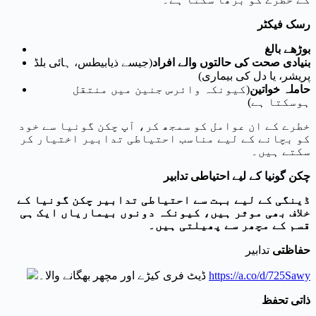
رسک فیکٹر
بوڑھے بالغ
بنیادی صحت کی حالتوں والے افراد
(جیسے ذیابیطس، ہائی بلڈ
پریشر، یا دل کی بیماری)
حاملہ خواتین
(کیونکہ وائرس جنین میں منتقل
ہوسکتا ہے)
خطرے کے ان عوامل کو سمجھ کر، آپ چکن گونیا سے خود
کو بچانے کے لیے مناسب احتیاطی تدابیر اختیار کر
سکتے ہیں۔
چکن گونیا کے لیے احتیاطی تدابیر
ڈینگی کے لیے بہت سے احتیاطی تدابیر چکن گونیا کے
خلاف بھی موثر ہیں، کیونکہ دونوں بیماریاں ایک ہی
قسم کے مچھر سے پھیلتی ہیں۔
حفاظتی
تدابیر
https://a.co/d/725Sawy
ڈیٹ فری کیڑے اور مچھر بھگانے والا۔
ذاتی تحفظ