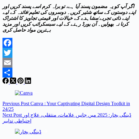
اگر آپ کو یہ مضمون پسند آیا ہے، تو براہ کرم اسے پسند کریں اور
اپنے دوستوں کے ساتھ شئیر کریں۔ دوسروں کی تعلیم/فائدہ کے لیے
اپنے ذاتی تجربے/مشاہدے کے خیالات اور قیمتی تجاویز کا اشتراک
کرنا نہ بھولیں۔ آن بورڈ رہنے کے لیے سبسکرائب کریں اور مزید
بہترین مواد حاصل کری
Facebook
Twitter
Email
Share
Previous
Post
Canva : Your Captivating Digital Design Toolkit in
24/25
ڈینگی بخار: 2025 میں جانیں علامات، منتقلی، علاج اور
Post
Next
احتیاطی تدابیر