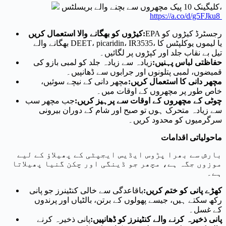
کلیگینک 10 پیک مچھروں سے بچنے والے بریسلٹس،
https://a.co/d/g5FJku8
EPA رجسٹرڈ کیڑوں کو
:
کیڑوں کو بھگانے والا استعمال کریں
بھگانے والے DEET، picaridin، IR3535، یا لیموں یوکلپٹس کا
تیل بے نقاب جلد اور کپڑوں پر لگائیں۔
حفاظتی لباس پہنیں
:
زیادہ سے زیادہ جلد کو لمبی بازو کی
قمیضوں، لمبی پتلونوں اور جرابوں سے ڈھانپیں۔
مچھر دانی کا استعمال کریں
:
مچھر دانی کے نیچے سوئیں،
خاص طور پر مچھروں کے اوقات میں۔
چوٹی کے مچھروں کے اوقات سے پرہیز کریں
:
جب مچھر سب
سے زیادہ متحرک ہوں تو صبح اور شام کے دوران بیرونی
سرگرمیوں کو محدود کریں۔
ماحولیاتی اقدامات
بارش سے بھرا پڑوس ایڈیس ایجپٹی کے پھیلاؤ کے لیے
موزوں جگہ ہے، مچھر جو ڈینگی اور چکن گنیا پھیلاتا
ہے۔
کھڑے پانی کو ختم کریں
:
باقاعدگی سے خالی کنٹینرز جو پانی
رکھ سکتے ہیں، جیسے پھولوں کے برتن، بالٹیاں اور پرندوں
کے غسل۔
پانی ذخیرہ کرنے والے کنٹینرز کو ڈھانپیں
:
پانی ذخیرہ کرنے