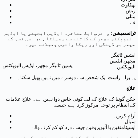
تھکاوٹ
ریش
متلی
قے
ٹرانسمیشن
:
وائرس ایک متاثرہ ایڈیس ایجپٹی یا ایڈیس
البوپکٹس مچھر کے کاٹنے سے پھیلتا ہے، اسی قسم کے
مچھر جو ڈینگی اور زیکا وائرس پھیلاتے ہیں۔
ایشین ٹائیگر
مچھر، ایڈیس
ایشین ٹائیگر مچھر، ایڈیس البوپکٹس
البوپکٹس
یہ براہ راست ایک شخص سے دوسرے میں نہیں پھیل سکتا۔
علاج
چکن گونیا کے علاج کے لیے کوئی خاص دوا نہیں ہے۔ علاج علامات
کے انتظام پر توجہ مرکوز کرتا ہے، جیسے
آرام کریں۔
سیال
ایسیٹامنفین یا آئبوپروفین جیسے درد کو کم کرنے والے
اگرچہ زیادہ تر لوگ چکن گونیا سے ہفتوں کے اندر