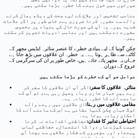
صورتوں میں خون بہنے کا خطرہ بڑھا سکتی ہیں۔
مناسب تشخیص اور علاج کے لیے صحت کی دیکھ بھال کرنے
والے سے مشورہ کرنا ضروری ہے، خاص طور پر اگر علامات
شدید ہوں۔ وہ آپ کی صورت حال کی بنیاد پر مخصوص
مشورے دے سکتے ہیں اور مناسب ادویات تجویز کر سکتے
ہیں۔
چکن گونیا کے لیے بنیادی خطرے کا عنصر متاثرہ ایڈیس مچھر کے
کاٹنے سے ظاہر ہوتا ہے۔ یہ خطرہ ان علاقوں میں بڑھ جاتا ہے
جہاں یہ مچھر پائے جاتے ہیں، خاص طور پر ان کی سرگرمی کے
عروج کے دوران۔
عوامل جو آپ کے خطرے کو بڑھا سکتے ہیں
متاثرہ علاقوں کا سفر
:
اگر آپ ان علاقوں کا سفر کر
رہے ہیں جہاں جاری وباء پھیل رہی ہے، تو آپ کے
سامنے آنے کا خطرہ زیادہ ہے۔
مقامی علاقوں میں رہنا
:
ان علاقوں میں رہنے والے
لوگ جہاں چکن گنیا مقامی ہے اس کے سامنے آنے کا
امکان زیادہ ہوتا ہے۔
احتیاطی تدابیر کا فقدان
:
حفاظتی اقدامات نہ کرنا
جیسے کیڑے مار دوا کا استعمال، حفاظتی لباس
پہننا، اور مچھروں کے شکار علاقوں سے بچنا آپ
کے خطرے کو بڑھا سکتا ہے۔