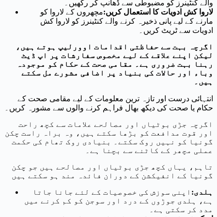
والے کنٹینرز کو مضبوطی سے ڈھانپ کر رکھیں۔
لاروا کش ادویات کا استعمال کریں
:
مچھروں کے لاروا کو
مارنے کے لیے پانی ذخیرہ کرنے والے کنٹینرز کو لاروا کش
ادویات سے ٹریٹ کریں۔
اگرچہ بہت سے حفاظتی اقدامات اوورلیپ ہوتے ہیں،
لیکن اپنے علاقے کے لیے مخصوص سفارشات پر اپ ڈیٹ
رہنا بہت ضروری ہے۔ مقامی صحت کے حکام کو موجودہ
وباء اور حالات کی بنیاد پر اضافی مشورے مل سکتے
ہیں۔
انتہائی درست اور تازہ ترین معلومات کے لیے مقامی صحت کے
حکام یا صحت کی دیکھ بھال فراہم کرنے والوں سے مشورہ کریں۔
اگرچہ جڑی بوٹیاں اور مصالحے علامات سے کچھ راحت
اور قوت مدافعت کو بڑھا سکتے ہیں، وہ براہ راست چکن
گونیا کو نہیں روک سکتے۔ بنیادی روک تھام کی حکمت
عملی مچھر کے کاٹنے سے بچنا ہے۔
تاہم، یہاں کچھ جڑی بوٹیاں اور مصالحے ہیں جو چکن
گونیا کے انفیکشن کے دوران فائدہ مند ہو سکتے ہیں
ہلدی
:
اپنی سوزش کی خصوصیات کے لئے جانا جاتا
ہے، ہلدی جوڑوں کے درد اور سوجن کو کم کرنے میں
مدد کر سکتی ہے۔