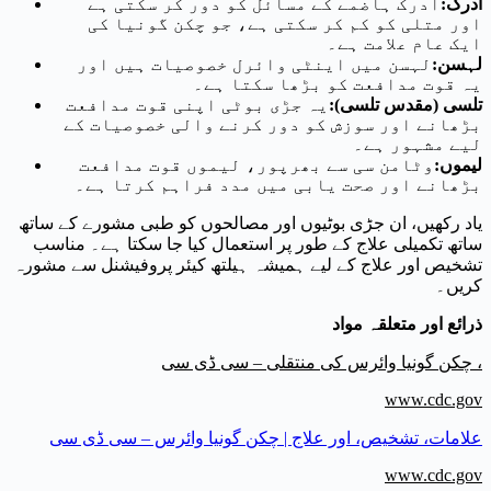
ادرک
:
ادرک ہاضمے کے مسائل کو دور کر سکتی ہے
اور متلی کو کم کر سکتی ہے، جو چکن گونیا کی
ایک عام علامت ہے۔
لہسن
:
لہسن میں اینٹی وائرل خصوصیات ہیں اور
یہ قوت مدافعت کو بڑھا سکتا ہے۔
تلسی (مقدس تلسی)
:
یہ جڑی بوٹی اپنی قوت مدافعت
بڑھانے اور سوزش کو دور کرنے والی خصوصیات کے
لیے مشہور ہے۔
لیموں
:
وٹامن سی سے بھرپور، لیموں قوت مدافعت
بڑھانے اور صحت یابی میں مدد فراہم کرتا ہے۔
یاد رکھیں، ان جڑی بوٹیوں اور مصالحوں کو طبی مشورے کے ساتھ
ساتھ تکمیلی علاج کے طور پر استعمال کیا جا سکتا ہے۔ مناسب
تشخیص اور علاج کے لیے ہمیشہ ہیلتھ کیئر پروفیشنل سے مشورہ
کریں۔
ذرائع اور متعلقہ مواد
چکن گونیا وائرس کی منتقلی – سی ڈی سی ،
www.cdc.gov
علامات، تشخیص، اور علاج | چکن گونیا وائرس – سی ڈی سی
www.cdc.gov