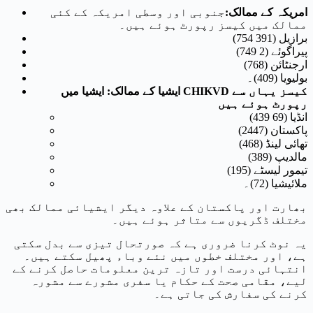
امریکہ کے ممالک
:
جنوبی اور وسطی امریکہ کے کئی
ممالک میں کیسز رپورٹ ہوئے ہیں۔
برازیل (391 754)
پیراگوئے (2 749)
ارجنٹائن (768)
بولیویا (409)۔
ایشیا کے ممالک
: ایشیا میں CHIKVD کیسز یہاں سے
رپورٹ ہوئے ہیں
انڈیا (69 439)
پاکستان (2447)
تھائی لینڈ (468)
مالدیپ (389)
تیمور لیسٹے (195)
ملائیشیا (72)۔
بھارت اور پاکستان کے علاوہ دیگر ایشیائی ممالک بھی
مختلف ڈگریوں سے متاثر ہوئے ہیں۔
یہ نوٹ کرنا ضروری ہے کہ صورتحال تیزی سے بدل سکتی
ہے، اور مختلف خطوں میں نئے وباء پھیل سکتے ہیں۔
انتہائی درست اور تازہ ترین معلومات حاصل کرنے کے
لیے، مقامی صحت کے حکام یا سفری مشورے سے مشورہ
کرنے کی سفارش کی جاتی ہے۔