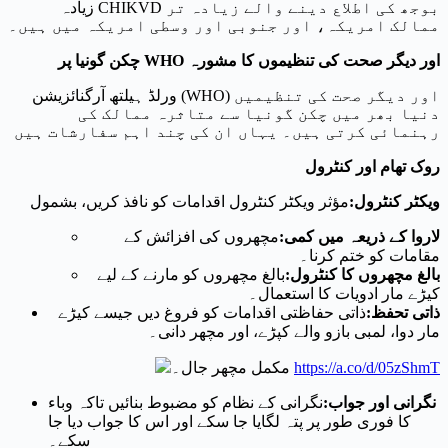
زیادہ CHIKVD بوجھ کی اطلاع دینے والے زیادہ تر
ممالک امریکہ، اور جنوبی اور وسطی امریکہ میں ہیں۔
WHO اور دیگر صحت کی تنظیموں کا مشورہ
چکن گونیا پر
ورلڈ ہیلتھ آرگنائزیشن (WHO) اور دیگر صحت کی تنظیمیں
دنیا بھر میں چکن گونیا سے متاثرہ ممالک کی
رہنمائی کرتی ہیں۔ یہاں ان کی چند اہم سفارشات ہیں
روک تھام اور کنٹرول
ویکٹر کنٹرول
:
مؤثر ویکٹر کنٹرول اقدامات کو نافذ کریں، بشمول
لاروا کے ذریعہ میں کمی
:
مچھروں کی افزائش کے
مقامات کو ختم کرنا۔
بالغ مچھروں کا کنٹرول
:
بالغ مچھروں کو مارنے کے لیے
کیڑے مار ادویات کا استعمال۔
ذاتی تحفظ
:
ذاتی حفاظتی اقدامات کو فروغ دیں جیسے کیڑے
مار دوا، لمبی بازو والے کپڑے، اور مچھر دانی۔
https://a.co/d/05zShmT
مکمل مچھر جال۔
نگرانی اور جواب
:
نگرانی کے نظام کو مضبوط بنائیں تاکہ وباء
کا فوری طور پر پتہ لگایا جا سکے اور اس کا جواب دیا جا
سکے۔