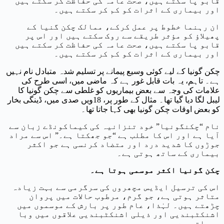
قابو پا سکتے ہیں، صحت عامہ کی حفاظت کر سکتے ہیں
اور بیماری کے اثرات کو کم کر سکتے ہیں۔
ان رہنما خطوط پر عمل کرکے، ممالک چکن گنیا کے
پھیلاؤ کو مؤثر طریقے سے روک سکتے ہیں اور اس پر
قابو پا سکتے ہیں، صحت عامہ کی حفاظت کر سکتے ہیں
اور بیماری کے اثرات کو کم کر سکتے ہیں۔
چکن گونیا کے لیے کوئی وسیع پیمانے پر تسلیم شدہ متبادل نام نہیں
ہے۔ تاہم، یہ بات قابل غور ہے کہ ماضی میں، اسی طرح کی
علامات کی وجہ سے بعض بیماریوں کو غلطی سے چکن گونیا کا
لیبل لگا دیا گیا تھا۔ مثال کے طور پر، 18ویں صدی میں، ڈینگی بخار
کو بعض اوقات چکن گونیا بھی کہا جاتا تھا۔
نام “چکنگونیا” خود تنزانیہ کی کیماکونڈے زبان سے
آیا ہے اور اس کا مطلب ہے “جو جھکتا ہے۔” اس سے مراد
جوڑوں کا شدید درد اور متضاد کرنسی ہے جو اکثر
بیماری کے ساتھ ہوتی ہے۔
چکن گونیا اکثر موسمی ہوتا ہے۔
اس کی ترسیل ایڈیس مچھروں کی سرگرمی سے بہت زیادہ
متاثر ہوتی ہے، جو گرم، مرطوب حالات میں پروان
چڑھتے ہیں۔ لہٰذا، عام طور پر بارش کے موسموں میں
اشنکٹبندیی اور ذیلی اشنکٹبندیی علاقوں میں وبا
پھیلتی ہے۔