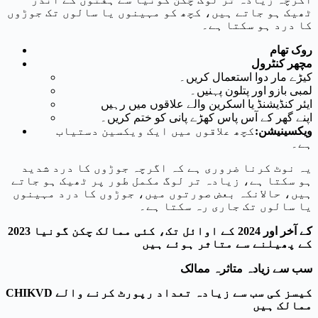
ٹھیک ہو جاتے ہیں، کچھ کو مہینوں یا سالوں تک جوڑوں
کا درد ہو سکتا ہے۔
روک تھام
مچھر کنٹرول
کیڑے مار دوا استعمال کریں۔
لمبی بازو اور پتلون پہنیں۔
ایئر کنڈیشنڈ یا اسکرین والے علاقوں میں رہیں
اپنے گھر کے آس پاس کھڑے پانی کو ختم کریں۔
ویکسینیشن
:
کچھ علاقوں میں ایک ویکسین دستیاب
ہے۔
یہ نوٹ کرنا ضروری ہے کہ اگرچہ جوڑوں کا درد شدید
ہو سکتا ہے، زیادہ تر لوگ مکمل طور پر ٹھیک ہو جاتے
ہیں، حالانکہ بعض صورتوں میں، جوڑوں کا درد مہینوں
یا سالوں تک جاری رہ سکتا ہے۔
2023 کے آخر اور 2024 کے اوائل تک، کئی ممالک چکن گونیا
کے پھیلنے سے متاثر ہوئے ہیں
سب سے زیادہ متاثرہ ممالک
CHIKVD کیسز کی سب سے زیادہ تعداد رپورٹ کرنے والے
ممالک ہیں