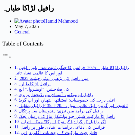
رافیل لڑاکا طیارہ
Hamid Mahmood
May 7, 2025
General
Table of Contents
رافیل لڑاکا طیارہ 2025: فرانس کا جنگی ثابت شدہ پاور ہاؤس
اور اس کا عالمی نشاۃ ثانیہ
2025 میں رافیل کی بڑھتی ہوئی حیثیت
رافیل لڑاکا طیارہ
کی صلاحیتیں: “اومنیرول” ایج
رافیل ایویونکس: آسمان میں ڈیجیٹل برتری
اعلی درجے کی خصوصیات: اسٹیلتھ، ہتھیار، اور اپ گریڈ
رافیل بمقابلہ F-35، J-20، ٹائفون، اور گریپن: ایک عالمی موازنہ
رافیل کی برآمد میں تیزی: ہندوستان سے پرتگال
رافیل کا مارکیٹ شیئر: جیو پولیٹیکل تناؤ کے درمیان لچک
اگر رافیل کو گرا دیا گیا تو کیا ہوگا؟ ممکنہ اثرات
فرانس کی دفاعی برآمدات: بنیادی طور پر رافیل
فائٹر جیٹ مارکیٹ کے رجحانات: اگلی دہائی