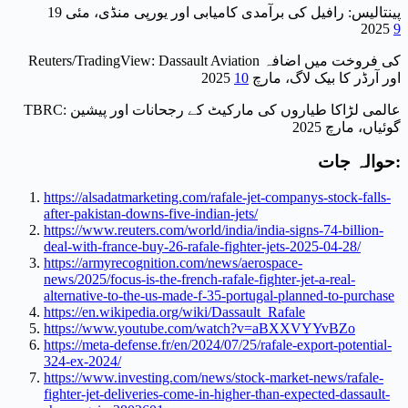
19 پینتالیس: رافیل کی برآمدی کامیابی اور یورپی منڈی، مئی
2025
9
Reuters/TradingView: Dassault Aviation کی فروخت میں اضافہ
اور آرڈر کا بیک لاگ، مارچ 2025
10
TBRC: عالمی لڑاکا طیاروں کی مارکیٹ کے رجحانات اور پیشین
گوئیاں، مارچ 2025
حوالہ جات:
https://alsadatmarketing.com/rafale-jet-companys-stock-falls-
after-pakistan-downs-five-indian-jets/
https://www.reuters.com/world/india/india-signs-74-billion-
deal-with-france-buy-26-rafale-fighter-jets-2025-04-28/
https://armyrecognition.com/news/aerospace-
news/2025/focus-is-the-french-rafale-fighter-jet-a-real-
alternative-to-the-us-made-f-35-portugal-planned-to-purchase
https://en.wikipedia.org/wiki/Dassault_Rafale
https://www.youtube.com/watch?v=aBXXVYYvBZo
https://meta-defense.fr/en/2024/07/25/rafale-export-potential-
324-ex-2024/
https://www.investing.com/news/stock-market-news/rafale-
fighter-jet-deliveries-come-in-higher-than-expected-dassault-