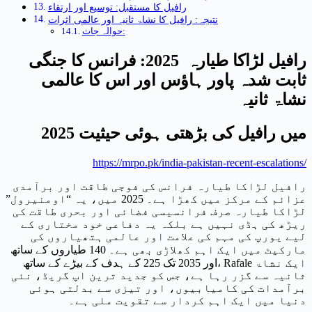
رافیل کا مستقبل: توسیع اور ارتقاء
نتیجہ: رافیل کا نشاۃ ثانیہ اور عالمی اثرات
حوالہ جات:
رافیل لڑاکا طیارہ 2025: فرانس کا جنگی
ثابت شدہ پاور ہاؤس اور اس کا عالمی
نشاۃ ثانیہ
2025 میں رافیل کی بڑھتی ہوئی حیثیت
https://mrpo.pk/india-pakistan-recent-escalations/
رافیل لڑاکا طیارہ فرانس کی فوجی طاقت اور برآمدی
عزائم کے مرکز میں کھڑا ہے۔ 2025 میں، یہ “اومنیرول”
لڑاکا طیارہ صرف فرانسیسی فضائی اور بحری طاقت کی
ریڑھ کی ہڈی نہیں ہے بلکہ یہ دفاعی خود مختاری کے
لیے یورپ کی مہم کی علامت اور عالمی ہتھیاروں کی
مارکیٹ میں ایک اہم کھلاڑی بھی ہے۔ 140 طیاروں کے ساتھ
اور 2035 تک 225 کے ہدف کے بیڑے کے ساتھ، Rafale ایک نشاۃ
ثانیہ سے گزر رہا ہے، جس کو جدید ترین اپ گریڈ، نئی
برآمدات کی کامیابیوں، اور تیزی سے بدلتی ہوئی
دنیا میں ایک اہم کردار سے تقویت ملی ہے۔