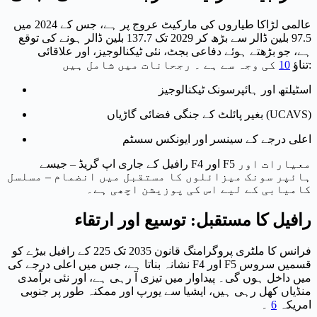
عالمی لڑاکا طیاروں کی مارکیٹ عروج پر ہے، جس کے 2024 میں
97.5 بلین ڈالر سے بڑھ کر 2029 تک 137.7 بلین ڈالر ہونے کی توقع
ہے، جو بڑھتے ہوئے دفاعی بجٹ، نئی ٹیکنالوجیز، اور علاقائی
رجحانات میں شامل ہیں:
تناؤ
10
کی وجہ سے ہے ۔
اسٹیلتھ اور ہائپرسونک ٹیکنالوجیز
بغیر پائلٹ کے جنگی فضائی گاڑیاں (UCAVS)
اعلی درجے کے سینسر اور ایونکس سسٹم
رافیل کے جاری اپ گریڈ – جیسے F4 اور F5 معیارات اور
ہائپر سونک میزائلوں کا مستقبل میں انضمام – مسلسل
کامیابی کے لیے اس کی پوزیشن اچھی ہے۔
رافیل کا مستقبل: توسیع اور ارتقاء
فرانس کا ملٹری پروگرامنگ قانون 2035 تک 225 کے رافیل بیڑے کو
نشانہ بناتا ہے، جس میں اعلی درجے کی F4 اور F5 قسمیں سروس
میں داخل ہوں گی۔ پیداوار میں تیزی آ رہی ہے، اور نئی برآمدی
منڈیاں کھل رہی ہیں، ایشیا سے یورپ اور ممکنہ طور پر جنوبی
امریکہ
6
۔