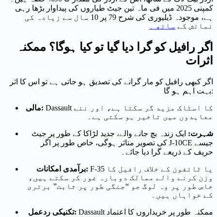
کمپنی 2025 میں فی ماہ تین جیٹ طیاروں کی پیداوار بڑھا رہی
ہے، موجودہ ڈیلیوری کی شرح 79 پر 10 سال سے زیادہ کی
نمائش
کے
ساتھ
۔
اگر رافیل کو گرا دیا گیا تو کیا ہوگا؟ ممکنہ
اثرات
اگر کبھی رافیل کو مار گرانے کی تصدیق ہو جاتی ہے تو اس کا اثر
بہت اہم ہو گا:
Dassault کا اسٹاک مزید گر سکتا ہے، اور نئے
مالی:
معاہدوں میں تاخیر ہو سکتی ہے۔
شہرت:
ایک زندہ بچ جانے والے، جدید لڑاکا کے طور پر جیٹ
کی تصویر متاثر ہوگی، خاص طور پر اگر J-10CE جیسے
حریف کے ذریعے گرا دیا جائے۔
F-35 یا ٹائفون کے خلاف رافیل کا
برآمدی امکانات:
وزن کرنے والے ممالک دوبارہ غور کر سکتے ہیں،
خاص طور پر وہ لوگ جو “جنگی طور پر ثابت” برتری
کے خواہاں ہیں۔
Dassault ممکنہ طور پر خریداروں کا اعتماد
تکنیکی ردعمل: