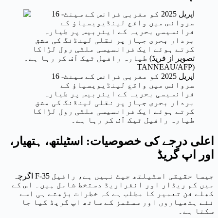
16 اپریل 2025 کو مغربی فرانس کے سینٹ-
سروائس میں واقع لینڈیویسیاؤ کے
فرانسیسی بحریہ کے ایئربیس پر طیارہ
بردار بحری جہاز پر نقلی لینڈنگ کی مشق
کرتے ہوئے ایک فرانسیسی ملٹی رول لڑاکا
طیارہ رافیل ٹیک آف کر رہا ہے۔
اعلی درجے کی خصوصیات: اسٹیلتھ، ہتھیار،
اور اپ گریڈ
اگرچہ F-35 جیسا حقیقی اسٹیلتھ جیٹ نہیں ہے، رافیل
میں کم ریڈار اور انفراریڈ دستخط شامل ہیں۔ اس کے
کھلے فن تعمیر کا مطلب ہے کہ خطرات بڑھتے ہی اسے
نئے ہتھیاروں اور سسٹمز کے ساتھ اپ گریڈ کیا جا
سکتا ہے۔