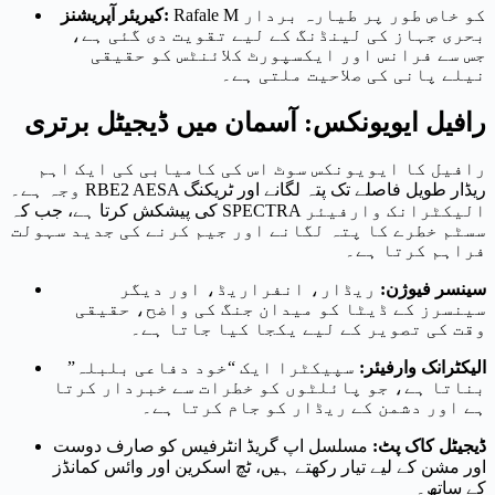
Rafale M کو خاص طور پر طیارہ بردار
کیریئر آپریشنز:
بحری جہاز کی لینڈنگ کے لیے تقویت دی گئی ہے،
جس سے فرانس اور ایکسپورٹ کلائنٹس کو حقیقی
نیلے پانی کی صلاحیت ملتی ہے۔
رافیل ایویونکس: آسمان میں ڈیجیٹل برتری
رافیل کا ایویونکس سوٹ اس کی کامیابی کی ایک اہم
وجہ ہے۔ RBE2 AESA ریڈار طویل فاصلے تک پتہ لگانے اور ٹریکنگ
کی پیشکش کرتا ہے، جب کہ SPECTRA الیکٹرانک وارفیئر
سسٹم خطرے کا پتہ لگانے اور جیم کرنے کی جدید سہولت
فراہم کرتا ہے۔
سینسر فیوژن:
ریڈار، انفراریڈ، اور دیگر
سینسرز کے ڈیٹا کو میدان جنگ کی واضح، حقیقی
وقت کی تصویر کے لیے یکجا کیا جاتا ہے۔
الیکٹرانک وارفیئر:
سپیکٹرا ایک “خود دفاعی بلبلہ”
بناتا ہے، جو پائلٹوں کو خطرات سے خبردار کرتا
ہے اور دشمن کے ریڈار کو جام کرتا ہے۔
ڈیجیٹل کاک پٹ:
مسلسل اپ گریڈ انٹرفیس کو صارف دوست
اور مشن کے لیے تیار رکھتے ہیں، ٹچ اسکرین اور وائس کمانڈز
کے ساتھ۔