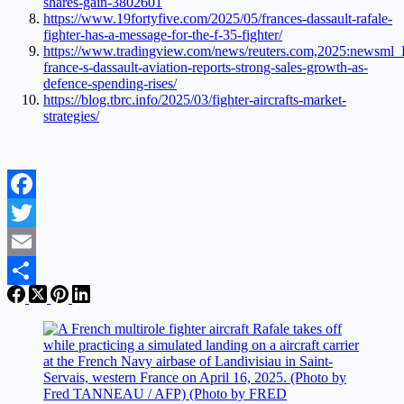
shares-gain-3802601
https://www.19fortyfive.com/2025/05/frances-dassault-rafale-
fighter-has-a-message-for-the-f-35-fighter/
https://www.tradingview.com/news/reuters.com,2025:newsm
france-s-dassault-aviation-reports-strong-sales-growth-as-
defence-spending-rises/
https://blog.tbrc.info/2025/03/fighter-aircrafts-market-
strategies/
Facebook
Twitter
Email
Share