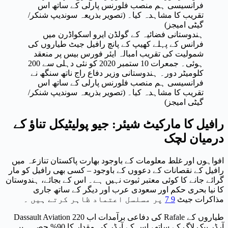
ہندوستانی فضائیہ کے گولڈن ایرو اسکواڈرن میں
فرانس کے پہلے کھیپ کے پانچ رافیل جیٹ طیاروں کی
شمولیت کی تقریب امبالہ ایئر فورس بیس پر منعقد
ہوئی۔ جمعرات 10 ستمبر 2020 کو نئی دہلی سے 200
کلومیٹر دور۔ ہندوستانی وزیر دفاع راج ناتھ سنگھ نے
فرانسیسی ہم منصب فلورنس پارلی کے ساتھ اس
تقریب کا مشاہدہ کیا۔ (تصویر بذریعہ سوندیپ شنکر/
گیٹی امیجز)
رافیل کا مارکیٹ شیئر: جیو پولیٹیکل تناؤ کے
درمیان لچک
افواہوں اور غلط معلومات کے باوجود بھارت پاکستان تنازعہ میں
رافیل کے نقصانات کے دعووں کے باوجود – کسی بھی رافیل کو مار
گرائے جانے کا کوئی معتبر ثبوت نہیں ہے۔ اس کے بجائے، ہندوستان
کا نیا بحری حکم اور سعودی عرب اور دیگر کے ساتھ جاری
مذاکرات جیٹ
9
7
پر مسلسل اعتماد ظاہر کرتے ہیں ۔
Dassault Aviation کی دفاعی برآمدات اب 220 Rafale طیاروں کے
آرڈر بیک لاگ کے ساتھ، اس کے آرڈر کی مقدار کا 90% حصہ ہیں۔