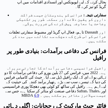
بحال کرنے کے لیے ایویونکس اور انسدادی اقدامات میں اپ
گریڈ کو تیز کرے گا۔
سفارتی نتیجہ:
فرانس کو ہندوستان جیسے شراکت
داروں کو یقین دلانے اور ممکنہ طور پر تکنیکی
وضاحت یا معاوضہ پیش کرنے کی ضرورت ہوگی۔
تاہم، فعال اپ گریڈ اور مضبوط سفارتی تعلقات Dassault اور
فرانس کو اس طرح کے دھچکے سے نکالنے میں مدد کر
سکتے ہیں۔
فرانس کی دفاعی برآمدات: بنیادی طور پر
رافیل
رافیل فرانسیسی دفاعی برآمدات کا تجارتی سربراہ
ہے۔ 2022 میں، فرانس کی 27 بلین یورو کی دفاعی برآمدات کا دو
تہائی یو اے ای کے ایک رافیل ڈیل سے آیا۔ جیٹ کی کامیابی فرانس
کی دنیا کے تیسرے سب سے بڑے ہتھیار برآمد کنندہ کی حیثیت کے
لیے اہم ہے۔ رافیل کی ساکھ کو کوئی بھی دھچکا پوری فرانسیسی
دفاعی صنعت کو متاثر کر سکتا ہے، جس سے Safran، Thales، اور
جیسے سپلائرز متاثر ہو سکتے ہیں ۔
9
6
MBDA
فائٹر جیٹ مارکیٹ کے رجحانات: اگلی دہائی