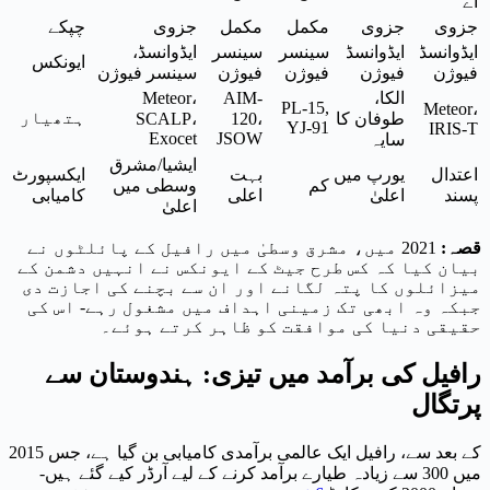
اے
جزوی
جزوی
مکمل
مکمل
جزوی
چپکے
ایڈوانسڈ
ایڈوانسڈ
سینسر
سینسر
ایڈوانسڈ،
ایونکس
فیوژن
فیوژن
فیوژن
فیوژن
سینسر فیوژن
الکا،
AIM-
Meteor،
PL-15,
Meteor،
ہتھیار
طوفان کا
120،
SCALP،
YJ-91
IRIS-T
Exocet
JSOW
سایہ
ایشیا/مشرق
اعتدال
یورپ میں
بہت
ایکسپورٹ
کم
وسطی میں
پسند
اعلیٰ
اعلی
کامیابی
اعلیٰ
قصہ:
2021 میں، مشرق وسطیٰ میں رافیل کے پائلٹوں نے
بیان کیا کہ کس طرح جیٹ کے ایونکس نے انہیں دشمن کے
میزائلوں کا پتہ لگانے اور ان سے بچنے کی اجازت دی
جبکہ وہ ابھی تک زمینی اہداف میں مشغول رہے- اس کی
حقیقی دنیا کی موافقت کو ظاہر کرتے ہوئے۔
رافیل کی برآمد میں تیزی: ہندوستان سے
پرتگال
2015 کے بعد سے، رافیل ایک عالمی برآمدی کامیابی بن گیا ہے، جس
میں 300 سے زیادہ طیارے برآمد کرنے کے لیے آرڈر کیے گئے ہیں-