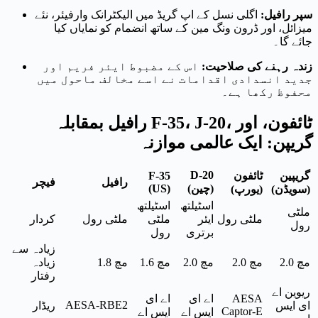
سپر رافیل:
اگلی نسل کے اپ گریڈ میں الیکٹرانک وارفیئر، نئے
میزائل، اور ڈرون ونگ مین کے ساتھ انضمام کو نمایاں کیا
جائے گا۔
زندہ رہنے کی صلاحیت:
اس کے مضبوط ایئر فریم اور
جدید انسدادی اقدامات نے اسے مخالف ماحول میں
محفوظ رکھا ہے۔
رافیل بمقابلہ F-35، J-20، ٹائفون، اور
گریپن: ایک عالمی موازنہ
D-20
گریپین
ٹائفون
F-35
رافیل
فیچر
(چین)
(US)
(سویڈن)
(یورپ)
اسٹیلتھ
اسٹیلتھ
ملٹی
ملٹی رول
ایئر
ملٹی
ملٹی رول
کردار
رول
برتری
رول
زیادہ سے
مچ 2.0
مچ 2.0
مچ 2.0
مچ 1.6
مچ 1.8
زیادہ
رفتار
ریوین اے
AESA
اے ای
اے ای
AESA-RBE2
ای ایس
ریڈار
Captor-E
ایس اے
ایس اے