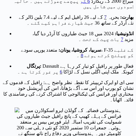
میراج 2000 کے ریکارڈ
6 کو
پیچھے چھوڑتے ہیں ۔
حالیہ
سودوں میں شامل ہیں:
بھارت:
بحریہ
7
کے لیے 26 رافیل ایم کے لیے 7.4 بلین ڈالر کے
نئے آرڈر کے ساتھ 36 جیٹ طیارے فراہم کیے گئے ۔
انڈونیشیا:
2024 میں 18 جیٹ طیاروں کا آرڈر دیا گیا،
مزید
7
بات چیت کے تحت ۔
سربیا، کروشیا، یونان:
متعدد یورپی سودے، F-35 کے غلبے
کو چیلنج کرتے ہوئے
8
۔
Dassault فعال طور پر رافیل کو تیار کر رہا ہے
پرتگال:
کیونکہ ملک اپنی اگلی نسل کے لڑاکا
6
پر غور کرتا ہے ۔
سی ای او ایرک ٹریپیئر کا نقطہ نظر واضح ہے: رافیل کے قدموں کے
نشان کو یورپ اور اس سے آگے بڑھانا، اس کی آپریشنل خود
مختاری اور فرانس کی ٹیکنالوجی کا اشتراک کرنے کی رضامندی کا
فائدہ اٹھانا۔