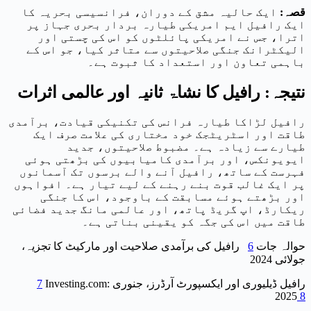
قصہ:
ایک حالیہ مشق کے دوران، فرانسیسی بحریہ کا
ایک رافیل ایم امریکی طیارہ بردار بحری جہاز پر
اترا، جس نے امریکی پائلٹوں کو اس کی چستی اور
الیکٹرانک جنگی صلاحیتوں سے متاثر کیا، جو اس کے
باہمی تعاون اور استعداد کا ثبوت ہے۔
نتیجہ: رافیل کا نشاۃ ثانیہ اور عالمی اثرات
رافیل لڑاکا طیارہ فرانس کی تکنیکی قیادت، برآمدی
طاقت اور اسٹریٹجک خود مختاری کی علامت صرف ایک
طیارے سے زیادہ ہے۔ مضبوط صلاحیتوں، جدید
ایویونکس، اور برآمدی کامیابیوں کی بڑھتی ہوئی
فہرست کے ساتھ، رافیل آنے والے برسوں تک آسمانوں
پر ایک غالب قوت بنے رہنے کے لیے تیار ہے۔ افواہوں
اور بڑھتے ہوئے مسابقت کے باوجود، اس کا جنگی
ریکارڈ، اپ گریڈ پاتھ، اور عالمی مانگ جدید فضائی
طاقت میں اس کی جگہ کو یقینی بناتی ہے۔
حوالہ جات
6
رافیل کی برآمدی صلاحیت اور مارکیٹ کا تجزیہ،
جولائی 2024
Investing.com: رافیل ڈیلیوری اور ایکسپورٹ آرڈرز، جنوری
7
2025
8