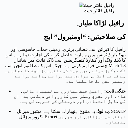
رافیل فائٹر جیٹ
رافیل لڑاکا طیارہ
کی صلاحیتیں: “اومنیرول” ایج
رافیل کا ڈیزائن اسے فضائی برتری، زمینی حملے، جاسوسی اور
نیوکلیئر ڈیٹرنس میں مہارت حاصل کرنے کی اجازت دیتا ہے۔ اس
کا ڈیلٹا ونگ اور کینارڈ کنفیگریشن اسے ڈاگ فائٹ میں شاندار
چستی فراہم کرتی ہے، جبکہ اس کے طاقتور انجن اسے Mach 1.8
تک دھکیل دیتے ہیں۔ جیٹ کی ملٹی رول لچک کا مطلب یہ
ہے کہ یہ ایک ہی سواری میں ہوا سے ہوا سے ہوا سے
زمینی مشن تک جا سکتا ہے۔
جنگی ثابت:
رافیل جیٹ طیاروں نے لیبیا، مالی،
شام، اور مشرق وسطیٰ میں کارروائی دیکھی ہے، ان
کی قابل اعتمادی اور درستگی کی تعریف کی ہے۔
پے لوڈ:
یہ متنوع ہتھیار لے سکتا ہے- میٹیور میزائل، SCALP
کروز میزائل، Exocet اینٹی شپ میزائل، اور جوہری
ہتھیار۔