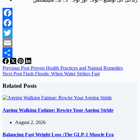
Facebook
Twitter
Email
Share
Previous
Post
Proven Health Practices and Natural Remedies
Next
Post
Flash Floods: When Water Strikes Fast
Related Posts
Ageing Walking Fatigue: Rewire Your Ageing Stride
August 2, 2026
Balancing Fast Weight Loss :The GLP-1 Muscle Era