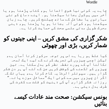
Wordle
چاہے یہ کوئی نیا شوق اٹھانا ہو، کتاب پڑھنا ہو، یا
آخر میں یوکول بجانا سیکھنا ہو۔ اپنے دماغ کو نئی
مہارتوں یا مشاغل کے ساتھ چیلنج کریں۔ چاہے زبان
سیکھنا ہو، کوئی آلہ بجانا ہو یا پڑھنا ہو، ذہنی
محرک طویل مدتی علمی صحت کی حمایت کرتا ہے۔
شکر گزاری کی مشق کریں – اپنی جیتوں کو
شمار کریں، بڑی اور چھوٹی
کیا غلط ہو رہا ہے اس پر توجہ مرکوز کرنا آسان ہے،
لیکن اچھی چیزوں کی تعریف کرنے کے لیے ایک لمحہ
نکالنا آپ کے پورے نقطہ نظر کو بدل سکتا ہے۔ تین
چیزوں کو لکھنے کی کوشش کریں جن کے لئے آپ ہر دن شکر
گزار ہیں۔ سپوئلر الرٹ: یہ کام کرتا ہے، یہاں تک کہ
اگر ان چیزوں میں سے کوئی ایک “مماثل موزے پائے۔”
روزانہ شکر گزاری آپ کی ذہنیت کو قلت سے کثرت کی
طرف بدل دیتی ہے۔
بونس سیکشن: صحت مند عادات کیسے
بنائیں