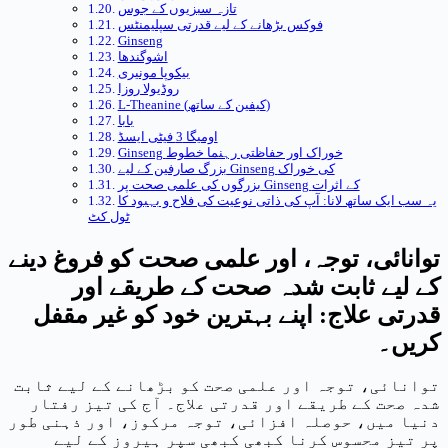
تازہ سبزیوں کے جوس
فوکس بڑھانے کے لیے قدرتی سپلیمنٹس
Ginseng
اشوگندھا
بیکوپا مونیری
روڈیولا روزا
L-Theanine (کیفین کے ساتھ)
بابا
اومیگا 3 فیٹی ایسڈ
Ginseng خوراک اور حفاظتی رہنما خطوط
بزرگ صارفین کے لیے Ginseng کی خوراک
بزرگوں کی علمی صحت پر Ginseng کے اثرات
یہ سب ایک ساتھ لانا: آپ کی ذاتی نوعیت کی فلاح و بہبود کا
ٹول کٹ
توانائی، توجہ، اور علمی صحت کو فروغ دینے
کے لیے ثابت شدہ صحت کے طریقے اور
قدرتی علاج: اپنے بہترین خود کو غیر مقفل
کریں۔
توانائی، توجہ اور علمی صحت کو بڑھانے کے لیے ثابت
شدہ صحت کے طریقے اور قدرتی علاج۔ آج کی تیز رفتار
دنیا میں، حوصلہ افزائی، توجہ مرکوز، اور ذہنی طور
پر تیز محسوس کرنا کبھی کبھی سپر ہیروز کے لیے