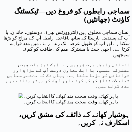
سماجی رابطوں کو فروغ دیں—ٹیکسٹنگ
کاؤنٹ (چھانٹیں)
انسان سماجی مخلوق ہیں (انٹروورٹس بھی)۔ دوستوں، خاندان، یا
آپ کے پسندیدہ بارسٹا کے ساتھ باقاعدہ رابطہ آپ کے مزاج کو بڑھا
سکتا ہے اور آپ کو طویل عرصے تک زندہ رہنے میں مدد فراہم
کرتا ہے۔ اچھی چیٹ یا مشترکہ میم کی طاقت کو کم نہ
سمجھیں۔
انسانی رابطہ بہت ضروری ہے۔ ایک تیز بات چیت،
مشترکہ ہنسی، یا ایک معاون دوست آپ کے مزاج اور
توانائی کو بڑھا سکتا ہے۔ یہاں تک کہ مختصر سماجی
تعاملات تناؤ کو کم کرنے اور لچک کو بہتر بنانے میں
مدد کرتے ہیں۔
باہر کھاتے وقت صحت مند کھانے کا انتخاب کریں۔
ہوشیار کھانے کے ذائقے کی مشق کریں،
اسکارف نہ کریں۔