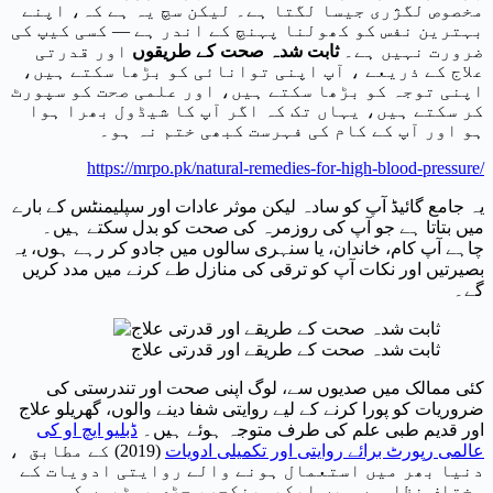
مخصوص لگژری جیسا لگتا ہے۔ لیکن سچ یہ ہے کہ، اپنے
بہترین نفس کو کھولنا پہنچ کے اندر ہے — کسی کیپ کی
ضرورت نہیں ہے۔
ثابت شدہ صحت کے طریقوں
اور قدرتی
علاج کے ذریعے ، آپ اپنی توانائی کو بڑھا سکتے ہیں،
اپنی توجہ کو بڑھا سکتے ہیں، اور علمی صحت کو سپورٹ
کر سکتے ہیں، یہاں تک کہ اگر آپ کا شیڈول بھرا ہوا
ہو اور آپ کے کام کی فہرست کبھی ختم نہ ہو۔
https://mrpo.pk/natural-remedies-for-high-blood-pressure/
یہ جامع گائیڈ آپ کو سادہ لیکن موثر عادات اور سپلیمنٹس کے بارے
میں بتاتا ہے جو آپ کی روزمرہ کی صحت کو بدل سکتے ہیں۔
چاہے آپ کام، خاندان، یا سنہری سالوں میں جادو کر رہے ہوں، یہ
بصیرتیں اور نکات آپ کو ترقی کی منازل طے کرنے میں مدد کریں
گے۔
ثابت شدہ صحت کے طریقے اور قدرتی علاج
کئی ممالک میں صدیوں سے، لوگ اپنی صحت اور تندرستی کی
ضروریات کو پورا کرنے کے لیے روایتی شفا دینے والوں، گھریلو علاج
اور قدیم طبی علم کی طرف متوجہ ہوئے ہیں۔
ڈبلیو ایچ او کی
عالمی رپورٹ برائے روایتی اور تکمیلی ادویات
(2019) کے مطابق ،
دنیا بھر میں استعمال ہونے والے روایتی ادویات کے
مختلف نظاموں میں ایکیوپنکچر، جڑی بوٹیوں کی