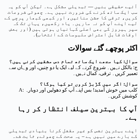
آئیے حقیقی بنیں — تبدیلی مشکل ہے۔ لیکن آپ کو یہ
سب ایک ساتھ کرنے کی ضرورت نہیں ہے۔ چھوٹی شروعات
کریں، ترقی کا جشن منائیں، اور کبھی کبھار پرچی کے
لیے اپنے آپ کو نہ ماریں۔ یاد رکھیں، یہاں تک کہ
سپر ہیروز کی بھی اصلی کہانیاں ہوتی ہیں (اور بعض
اوقات قابل اعتراض ملبوسات کے انتخاب)۔
اکثر پوچھے گئے سوالات
سوال: کیا مجھے ایک ساتھ تمام دس مشقیں کرنی ہیں؟
ج: بالکل نہیں۔ شروع کرنے کے لیے ایک یا دو چنیں، اور وہاں سے
تعمیر کریں۔ ترقی، کمال نہیں۔
سوال: اگر میں گڑبڑ کروں تو کیا ہوگا؟
A: کلب میں خوش آمدید! بس اپنے آپ کو دھولیں اور دوبارہ
کوشش کریں۔
آپ کا بہترین سیلف انتظار کر رہا
ہے۔
اپنے بہترین نفس کو غیر مقفل کرنا بنیادی تبدیلی
کے بارے میں نہیں ہے – یہ صحت کے چھوٹے، ثابت شدہ