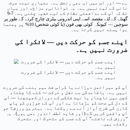
ہے — اور اس میں اب بھی رنجش ہے۔ معیاری نیند صرف
نانی کے لیے نہیں ہے۔ یہ توانائی، مزاج، اور یہاں
تک کہ آپ کے مدافعتی نظام کے لیے خفیہ چٹنی ہے۔ 7-9
گھنٹے کے لئے مقصد. اسے اپنی اندرونی بیٹری چارج کرنے کے طور پر
سوچیں — کیونکہ کوئی بھی فون (یا کوئی شخص) 10% پر پھنسا
ہوا پسند نہیں کرتا ہے۔
اپنے جسم کو حرکت دیں — لائکرا کی
ضرورت نہیں ہے۔
اپنے جسم کو حرکت دیں — لائکرا کی ضرورت
نہیں ہے۔
آپ کو میراتھن دوڑانے یا کراس فٹ میم بننے کی ضرورت
نہیں ہے۔ باقاعدگی سے نقل و حرکت — کتے کا چلنا،
کچن میں ناچنا، یا نیٹ فلکس کے دوران کھینچنا — آپ
کے دل کی صحت کو بڑھاتا ہے اور آپ کے جوڑوں کو پاپ
کارن کی طرح آواز آنے سے روکتا ہے۔ بہترین ورزش؟ جو
آپ واقعی کریں گے (اور شاید لطف اندوز بھی ہوں)۔ یہ
“ورزش کے ناشتے” آپ کے جسم کو متحرک اور متحرک
رکھتے ہیں۔