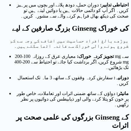
احتیاطی تدابیر:
دوران حمل، دودھ پلانے اور بچوں میں پرہیز
کریں۔ اگر آپ کو دائمی حالات ہیں یا دوائیں لیتے ہیں تو
صحت کی دیکھ بھال فراہم کرنے والے سے مشورہ کریں۔
بزرگ صارفین کے لیے Ginseng کی خوراک
بوڑھے بالغ افراد حساسیت میں اضافے کی وجہ سے کم
شروع ہونے والی خوراک سے فائدہ اٹھا سکتے ہیں۔
تجویز کردہ خوراک:
معیاری عرق کے روزانہ 100-200 mg سے
شروع کریں، اگر برداشت کیا جائے تو احتیاط سے 200-400 mg
تک بڑھائیں۔
دورانیہ:
سفارش کردہ وقفوں کے ساتھ، 3 ماہ تک استعمال
کریں۔
مانیٹر:
دواؤں کے ساتھ ضمنی اثرات اور تعاملات، خاص طور
پر خون کو پتلا کرنے والی اور ذیابیطس کی دوائیوں پر نظر
رکھیں۔
بزرگوں کی علمی صحت پر Ginseng کے
اثرات