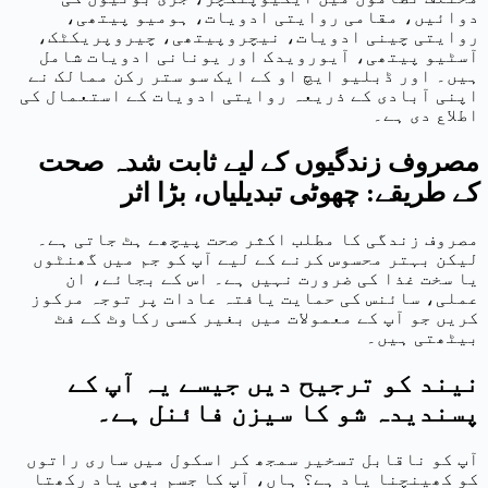
دوائیں، مقامی روایتی ادویات، ہومیو پیتھی،
روایتی چینی ادویات، نیچروپیتھی، چیروپریکٹک،
آسٹیو پیتھی، آیورویدک اور یونانی ادویات شامل
ہیں۔ اور ڈبلیو ایچ او کے ایک سو ستر رکن ممالک نے
اپنی آبادی کے ذریعہ روایتی ادویات کے استعمال کی
اطلاع دی ہے۔
مصروف زندگیوں کے لیے ثابت شدہ صحت
کے طریقے: چھوٹی تبدیلیاں، بڑا اثر
مصروف زندگی کا مطلب اکثر صحت پیچھے ہٹ جاتی ہے۔
لیکن بہتر محسوس کرنے کے لیے آپ کو جم میں گھنٹوں
یا سخت غذا کی ضرورت نہیں ہے۔ اس کے بجائے، ان
عملی، سائنس کی حمایت یافتہ عادات پر توجہ مرکوز
کریں جو آپ کے معمولات میں بغیر کسی رکاوٹ کے فٹ
بیٹھتی ہیں۔
نیند کو ترجیح دیں جیسے یہ آپ کے
پسندیدہ شو کا سیزن فائنل ہے۔
آپ کو ناقابل تسخیر سمجھ کر اسکول میں ساری راتوں
کو کھینچنا یاد ہے؟ ہاں، آپ کا جسم بھی یاد رکھتا