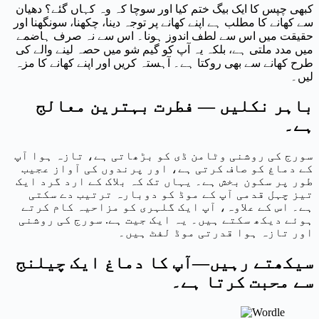
کبھی چپس کا ایک بیگ ختم کیا اور سوچا کہ وہ کہاں گئے؟ دھیان
سے کھانے کا مطلب ہے اپنے کھانے پر توجہ دینا، چکھنا، سونگھنا اور
حقیقت میں اس سے لطف اندوز ہونا۔ اس سے نہ صرف ہاضمے
میں مدد ملتی ہے، بلکہ یہ آپ کو گیم شو میں حصہ لینے والے کی
طرح کھانے سے بھی روکتا ہے۔ آہستہ کریں اور اپنے کھانے کا مزہ
لیں۔
باہر نکلیں — فطرت بہترین معالج
ہے۔
سورج کی روشنی وٹامن ڈی کو بڑھاتی ہے، تازہ ہوا آپ
کے دماغ کو صاف کرتی ہے، اور پرندوں کی آواز عجیب
طور پر سکون بخش ہے۔ یہاں تک کہ بلاک کے ارد گرد ایک
تیز چہل قدمی آپ کے موڈ کو دوبارہ ترتیب دے سکتی
ہے۔ اس کے علاوہ، آپ ایک گلہری کو مزاحیہ کام کرتے
ہوئے دیکھ سکتے ہیں۔ یہ ایک جیت ہے. سورج کی روشنی
اور تازہ ہوا قدرتی موڈ لفٹ ہیں۔
سیکھتے رہیں—آپ کا دماغ ایک چیلنج
سے محبت کرتا ہے۔