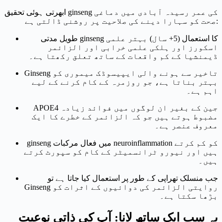
ابھرتی ہوئی تحقیق ginseng کی عمر رسیدہ آبادی میں دماغی
صحت کو سہارا دینے کی صلاحیت پر روشنی ڈالتی ہے:
طویل مدتی ginseng کا استعمال (5+ سال) بہتر علمی
اسکورز اور ہلکی علمی خرابی اور الزائمر
ڈیمنشیا کے کم واقعات کے ساتھ تعلق رکھتا ہے۔
Ginseng تاخیر سے ہونے والی ایپیسوڈک میموری کو
بہتر بناتا ہے، جو روزمرہ کے کام کرنے کے لیے
اہم ہے۔
APOE4 جین کے بغیر ان لوگوں میں فوائد زیادہ
مضبوط ہوتے ہیں جو کہ الزائمر کے خطرے کا ایک
معروف عنصر ہے۔
ginseng میں فعال مرکبات neuroinflammation کو کم کرتے
ہیں اور نیورو ٹرانسمیٹر کے کام کو سپورٹ کرتے
ہیں۔
جب منسلک تھراپی کے طور پر استعمال کیا جاتا ہے تو
Ginseng روایتی الزائمر کی دوائیوں کے اثرات کو
بڑھا سکتا ہے۔
یہ سب ایک ساتھ لانا: آپ کی ذاتی نوعیت