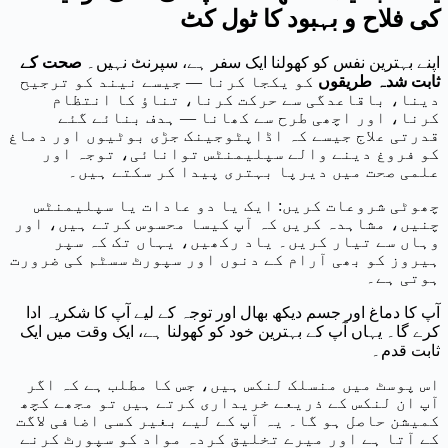
کی فلاح و بہبود کا ٹول کٹ
اپنے بہترین نفس کو کھولنا ایک سفر ہے، سپرنٹ نہیں۔
صحت کے
ثابت شدہ طریقوں
کو یکجا کرنا — جیسے نیند کو ترجیح
دینا، باقاعدگی سے حرکت کرنا، تناؤ کا انتظام
کرنا، اور اچھی طرح سے کھانا — ہدف بنائے گئے
قدرتی علاج جیسے کہ اڈاپٹوجینک جڑی بوٹیوں اور دماغ
کو فروغ دینے والے سپلیمنٹس توانائی، توجہ اور
علمی صحت میں دیرپا بہتری پیدا کر سکتے ہیں۔
چھوٹی شروعات کریں: ایک یا دو عادات یا سپلیمنٹس
چنیں، مشاہدہ کریں کہ آپ کیسا محسوس کرتے ہیں، اور
وہاں سے تیار کریں۔ یاد رکھیں، یہاں تک کہ سپر
ہیروز کو بھی آرام کے دنوں اور سپورٹ سسٹم کی ضرورت
ہوتی ہے۔
آپ کا دماغ اور جسم دیکھ بھال اور توجہ کے لیے آپ کا شکریہ ادا
کرے گا۔ یہاں آپ کے بہترین خود کو کھولنا ہے، ایک وقت میں ایک
ثابت قدم۔
اس پوسٹ میں منسلک لنکس ہیں، جس کا مطلب ہے کہ اگر
آپ ان لنکس کے ذریعے خریداری کرتے ہیں تو مجھے کچھ
کمیشن حاصل ہو گا۔ یہ آپ کے لیے بغیر کسی اضافی لاگت
کے آتا ہے اور میرے تخلیق کردہ مواد کو سپورٹ کرنے