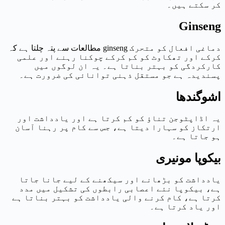
کر سکتے ہیں۔
Ginseng
مطالعات سے پتہ چلتا ہے کہ ginseng دماغی افعال کو متحرک
کرکے اور تھکاوٹ کو کم کرکے چوکنا رہنے اور علمی
کارکردگی کو بہتر بناتا ہے۔ یہ ان لوگوں میں
پسندیدہ ہے جو مستقل ذہنی توانائی کی ضرورت ہے۔
اشوگندھا
یہ اڈاپٹوجن تناؤ کو کم کرتا ہے اور یادداشت اور
ارتکاز کو سہارا دیتا ہے، جس سے کام پر رہنا آسان
ہو جاتا ہے۔
بیکوپا مونیری
یادداشت کو بڑھانے اور سیکھنے کے لیے جانا جاتا
ہے، بیکوپا نئے اعصابی رابطوں کی تشکیل میں مدد
کرتا ہے، کام کرنے والی یادداشت کو بہتر بناتا ہے
اور یاد کرتا ہے۔