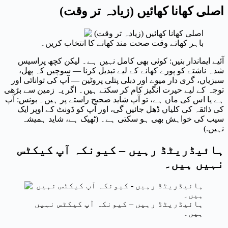
اصلی کھانا کھائیں (زیادہ تر وقت)
باہر کھاتے وقت صحت مند کھانے کا انتخاب کریں۔
آئیے ایماندار بنیں: کوئی بھی کامل نہیں ہے۔ لیکن کچھ پراسیس
شدہ ناشتے کو پورے کھانے کے لیے تبدیل کرنا — سوچیں کہ پھل،
سبزیاں، گری دار میوے اور دبلی پتلی پروٹین — آپ کی توانائی اور
توجہ کے لیے حیرت انگیز کام کر سکتے ہیں۔ اگر یہ زمین سے بڑھی
ہے یا اس کی ماں ہے، تو آپ شاید صحیح راستے پر ہیں۔ بونس: آپ
کی ذائقہ کی کلیاں ڈھل جائیں گی، اور آپ کو ڈونٹ کے اوپر ایک
سیب کی خواہش بھی ہو سکتی ہے۔ (ٹھیک ہے، شاید ہمیشہ
نہیں.)
ہائیڈریٹڈ رہیں – کیونکہ آپ کیکٹس
نہیں ہیں۔
ہائیڈریٹڈ رہیں – کیونکہ آپ کیکٹس نہیں
ہیں۔