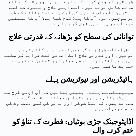
طریقوں کو جمع کرنے کے بارے میں ہے جو وقت کے ساتھ
ساتھ شامل ہوتے ہیں۔ اسے اپنی فلاح و بہبود کے لیے
بہترین کامیاب فلموں کی ایک پلے لسٹ بنانے کے طور
پر سوچیں۔ تو، آپ کا پہلا قدم کیا ہے؟ آپ کا مستقبل
خود آپ کو پہلے ہی خوش کر رہا ہے۔
توانائی کی سطح کو بڑھانے کے قدرتی علاج
بعض اوقات طرز زندگی میں تبدیلیاں کافی نہیں
ہوتیں، اور قدرتی علاج ایک اضافی لفٹ فراہم کر سکتے
ہیں۔ یہ اختیارات نرم، موثر اور تحقیق کے ذریعے
حمایت یافتہ ہیں۔
ہائیڈریشن اور نیوٹریشن پہلے
سپلیمنٹس سے پہلے، یقینی بنائیں کہ آپ اچھی طرح سے
ہائیڈریٹڈ ہیں اور متوازن کھانا باقاعدگی سے
کھاتے ہیں۔ کم بلڈ شوگر اور پانی کی کمی تھکاوٹ کی
عام وجوہات ہیں۔
اڈاپٹوجینک جڑی بوٹیاں: فطرت کے تناؤ کو
ختم کرنے والے