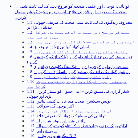
توانائی، توجہ، اور علمی صحت کو فروغ دینے کے لیے ثابت شدہ
صحت کے طریقے اور قدرتی علاج: اپنے بہترین خود کو غیر مقفل
کریں۔
مصروف زندگیوں کے لیے ثابت شدہ صحت کے طریقے: چھوٹی
تبدیلیاں، بڑا اثر
نیند کو ترجیح دیں جیسے یہ آپ کے پسندیدہ شو کا
سیزن فائنل ہے۔
اپنے جسم کو حرکت دیں — لائکرا کی ضرورت نہیں ہے۔
اصلی کھانا کھائیں (زیادہ تر وقت)
ہائیڈریٹڈ رہیں – کیونکہ آپ کیکٹس نہیں ہیں۔
زین ماسٹر کی طرح تناؤ کا انتظام کریں (یا کم از کم کوشش
کریں)
سماجی رابطوں کو فروغ دیں—ٹیکسٹنگ کاؤنٹ (چھانٹیں)
ہوشیار کھانے کے ذائقے کی مشق کریں، اسکارف نہ کریں۔
باہر نکلیں — فطرت بہترین معالج ہے۔
سیکھتے رہیں—آپ کا دماغ ایک چیلنج سے محبت
کرتا ہے۔
شکر گزاری کی مشق کریں – اپنی جیتوں کو شمار کریں،
بڑی اور چھوٹی
بونس سیکشن: صحت مند عادات کیسے بنائیں
اکثر پوچھے گئے سوالات
آپ کا بہترین سیلف انتظار کر رہا ہے۔
توانائی کی سطح کو بڑھانے کے قدرتی علاج
ہائیڈریشن اور نیوٹریشن پہلے
اڈاپٹوجینک جڑی بوٹیاں: فطرت کے تناؤ کو ختم کرنے والے
اروما تھراپی
میگنیشیم اور وٹامن B12