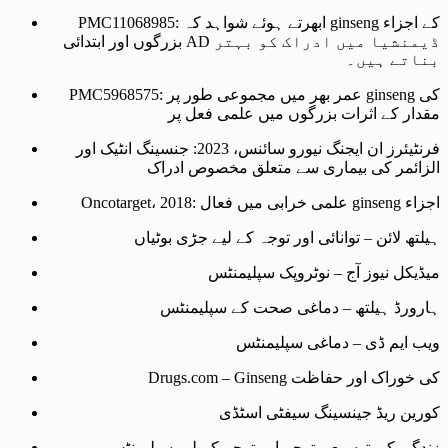
PMC11068985: ابھرتے ہوئے شواہد کہ ginseng کے اجزاء
بزرگوں اور ابتدائی AD ڈیمنشیا میں ادراک کو بہتر
بناتے ہیں۔
PMC5968575: عمر بھر میں مجموعی طور پر ginseng کی
مقدار کے اثرات بزرگوں میں علمی فعل پر
فرنٹیئرز ان ایجنگ نیورو سائنس، 2023: جنسینگ انٹیک اور
الزائمر کی بیماری سے متعلق مخصوص ادراک
Oncotarget، 2018: علمی خرابی میں فعال ginseng اجزاء
ہیلتھ لائن – توانائی اور توجہ کے لیے جڑی بوٹیاں
میڈیکل نیوز آج – نوٹروپک سپلیمنٹس
ہارورڈ ہیلتھ – دماغی صحت کے سپلیمنٹس
ویب ایم ڈی – دماغی سپلیمنٹس
Drugs.com – Ginseng کی خوراک اور حفاظت
کورین ریڈ جینسینگ سیفٹی اسٹڈی
زندگی کی توسیع – توجہ اور توجہ کے لیے سپلیمنٹس