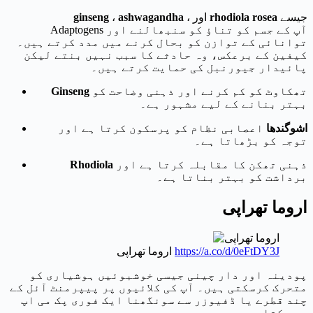
جیسے
rhodiola rosea
، اور
ashwagandha
،
ginseng
Adaptogens آپ کے جسم کو تناؤ کو سنبھالنے اور
توانائی کے توازن کو بحال کرنے میں مدد کرتے ہیں۔
کیفین کے برعکس، وہ حادثے کا سبب نہیں بنتے لیکن
پائیدار جیورنبل کی حمایت کرتے ہیں۔
تھکاوٹ کو کم کرنے اور ذہنی وضاحت کو
Ginseng
بہتر بنانے کے لیے مشہور ہے۔
اشوگندھا
اعصابی نظام کو پرسکون کرتا ہے اور
توجہ کو بڑھاتا ہے۔
ذہنی تھکن کا مقابلہ کرتا ہے اور
Rhodiola
برداشت کو بہتر بناتا ہے۔
اروما تھراپی
https://a.co/d/0eFtDY3J
اروما تھراپی
پودینہ اور دار چینی جیسی خوشبوئیں ہوشیاری کو
متحرک کرسکتی ہیں۔ آپ کی کلائیوں پر پیپرمنٹ آئل کے
چند قطرے یا ڈفیوزر سے سونگھنا ایک فوری پک می اپ
ہو سکتا ہے۔