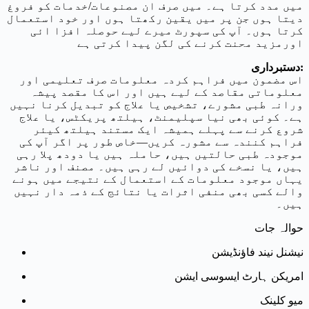
میں مدد کرتا ہے۔ میں صرف ان مصنوعات/خدمات کو فروغ
دیتا ہوں جن پر میں یقین رکھتا ہوں اور خود استعمال
کرتا ہوں۔ آپ کی سپورٹ میرے لیے حوصلہ افزا ائی
اورمزید محنت کرنے کی لگن پیدا کرتی ہے
دستبرداری:
اس مضمون میں فراہم کردہ معلومات صرف تعلیمی اور
معلوماتی مقاصد کے لیے ہیں اور اس کا مقصد پیشہ
ورانہ طبی مشورے، تشخیص یا علاج کو تبدیل کرنا نہیں
ہے۔ کوئی بھی نیا سپلیمنٹ، ہیلتھ پریکٹس، یا علاج
شروع کرنے سے پہلے ہمیشہ ایک مستند ہیلتھ کیئر
فراہم کنندہ سے مشورہ کریں—خاص طور پر اگر آپ کی
موجودہ طبی حالتیں ہیں، حاملہ ہیں یا دودھ پلا رہی
ہیں، یا نسخے کی دوائیں لے رہی ہیں۔ مصنف اور ناشر
یہاں موجود معلومات کے استعمال کے نتیجے میں ہونے
والے کسی بھی منفی اثرات یا نتائج کے ذمہ دار نہیں
ہیں۔
حوالہ جات
نیشنل نیند فاؤنڈیشن
امریکن ہارٹ ایسوسی ایشن
میو کلینک