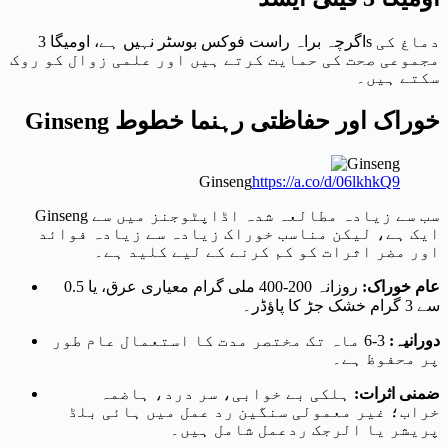
اگرچہ براہ راست فوکس بوسٹر نہیں ہے، اومیگا 3s دماغ کی
مجموعی صحت کی حمایت کرتے ہیں اور علمی زوال کو روک
سکتے ہیں۔
Ginseng خوراک اور حفاظتی رہنما خطوط
Ginseng
https://a.co/d/06lkhkQ9
Ginseng سب سے زیادہ مطالعہ شدہ اڈاپٹوجنز میں سے
ایک ہے، لیکن مناسب خوراک زیادہ سے زیادہ فوائد
اور مضر اثرات کو کم کرنے کے لیے کلید ہے۔
عام خوراک:
روزانہ 200-400 ملی گرام معیاری عرق، یا 0.5
سے 3 گرام خشک جڑ کا پاؤڈر۔
دورانیہ:
3-6 ماہ تک مختصر مدت کا استعمال عام طور
پر محفوظ ہے۔
ضمنی اثرات:
ہلکی بے خوابی، سر درد، ہاضمہ
خراب؛ غیر معمولی سنگین رد عمل میں ہائی بلڈ
پریشر یا الرجک ردعمل شامل ہیں۔