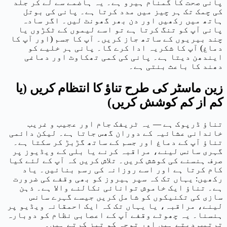
پانی صحت کا گمنام ہیرو ہے۔ یہ ہاضمے سے لے کر جلد
کی چمک تک ہر چیز میں مدد کرتا ہے۔ پانی کی بوتل
ہاتھ میں رکھیں اور دن بھر گھونٹ لیں۔ اگر سادہ
پانی آپ کو تنگ کرتا ہے تو اسے لیموں کے ٹکڑوں یا
چند بیریوں کے ساتھ جاز کریں۔ آپ کا جسم (اور آپ کا
دماغ) آپ کا شکریہ ادا کرے گا۔ پانی ہر خلیے کو
ایندھن دیتا ہے۔ پانی کی کمی تھکاوٹ اور دماغی
دھند کا باعث بنتی ہے۔
زین ماسٹر کی طرح تناؤ کا انتظام کریں (یا
کم از کم کوشش کریں)
تناؤ ڈرپوک ہے — یہ ٹریفک جام اور عجیب و غریب
خاندانی عشائیہ کے دوران گھس جاتا ہے۔ لیکن دائمی
تناؤ آپ کے دماغ اور جسم کے ساتھ گڑبڑ کر سکتا ہے۔
گہری سانس لینے، مراقبہ کرنے یا بلی کے ویڈیوز پر
صرف ہنسنے کی کوشش کریں۔ تلاش کریں کہ آپ کے لئے کیا
کام کرتا ہے اور اسے روزانہ کی رسم بنائیں۔ یاد
رکھیں: یہاں تک کہ سپر ہیروز کو بھی وقفے کی ضرورت
ہے۔ تناؤ ایک خاموش توانائی نکالنے والا ہے۔ ذہن
سازی کی تکنیکوں کو شامل کریں جیسے گہرے سانس
لینے، مراقبہ، یا یہاں تک کہ ایک احمقانہ ویڈیو پر
ہنسنا۔ یہ چھوٹے وقفے آپ کے اعصابی نظام کو دوبارہ
ترتیب دیتے ہیں اور توجہ کو تیز کرتے ہیں۔