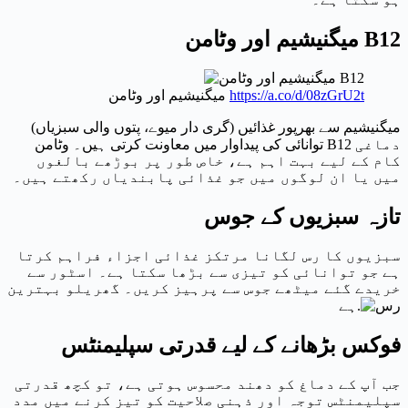
میگنیشیم اور وٹامن B12
https://a.co/d/08zGrU2t
میگنیشیم اور وٹامن
میگنیشیم سے بھرپور غذائیں (گری دار میوے، پتوں والی سبزیاں)
توانائی کی پیداوار میں معاونت کرتی ہیں۔ وٹامن B12 دماغی
کام کے لیے بہت اہم ہے، خاص طور پر بوڑھے بالغوں
میں یا ان لوگوں میں جو غذائی پابندیاں رکھتے ہیں۔
تازہ سبزیوں کے جوس
سبزیوں کا رس لگانا مرتکز غذائی اجزاء فراہم کرتا
ہے جو توانائی کو تیزی سے بڑھا سکتا ہے۔ اسٹور سے
خریدے گئے میٹھے جوس سے پرہیز کریں۔ گھریلو بہترین
ہے.
فوکس بڑھانے کے لیے قدرتی سپلیمنٹس
جب آپ کے دماغ کو دھند محسوس ہوتی ہے، تو کچھ قدرتی
سپلیمنٹس توجہ اور ذہنی صلاحیت کو تیز کرنے میں مدد