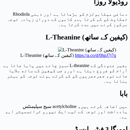
روڈیولا روزا
Rhodiola دماغی میٹابولزم کو بڑھاتا ہے اور ذہنی
تھکاوٹ کو کم کرتا ہے، کاموں کے دوران زیادہ توجہ
مرکوز کرنے میں مدد کرتا ہے۔
L-Theanine (کیفین کے ساتھ)
https://a.co/d/0hpJ7j7q
L-Theanine (کیفین کے ساتھ)
سبز چائے میں پایا جاتا ہے، L-theanine بغیر غنودگی کے
آرام کو فروغ دیتا ہے اور، جب کیفین کے ساتھ ملایا
جائے تو، جھرجھریوں کو کم کرتے ہوئے توجہ کو بہتر
بناتا ہے۔
بابا
سیج سپلیمنٹس acetylcholine میں اضافہ کرتے ہیں،
یادداشت اور توجہ کے لیے ایک نیورو ٹرانسمیٹر اہم
ہے۔
اومیگا 3 فیٹی ایسڈ