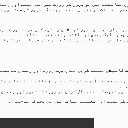
ل بنا سکتے ہیں جو بچوں کو روزے میں حصہ لینے اور رمض
ھیں، اس بات کو یقینی بناتے ہوئے کہ بچوں کی صحت اور 
ں جہاں بچے ان دنوں کو نشان زد کر سکیں جو انہوں نے رو
یں، یہ ایک بصری اور انٹرایکٹو تجربہ بناتا ہے۔
زہ دار دوست بنائیں۔ وہ ایک دوسرے کی حوصلہ افزائی کر
ت کا سیشن منعقد کریں جہاں بچے روزے اور رمضان سے متعل
، جیسے چاند اور ستارے کی سجاوٹ، لالٹین، یا نمازی چٹ
ہے۔
اور ایپس کا استعمال کریں جو روزے کے تصور اور رمضان 
کو مثبت اور تعلیمی بنانا ہے۔ ہر بچے کی صلاحیت اور ر