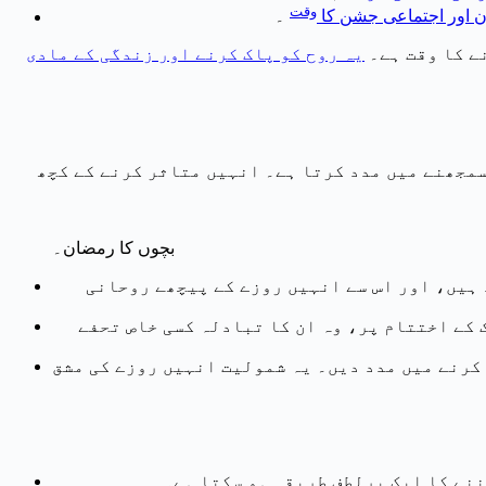
وقت
 دن اور اجتماعی جشن کا
۔
ے کا وقت ہے۔
یہ روح کو پاک کرنے اور زندگی کے مادی
سمجھنے میں مدد کرتا ہے۔ انہیں متاثر کرنے کے کچھ
بچوں کا رمضان۔
 ہیں، اور اس سے انہیں روزے کے پیچھے روحانی
 کے اختتام پر، وہ ان کا تبادلہ کسی خاص تحفے
 کرنے میں مدد دیں۔ یہ شمولیت انہیں روزے کی مشق
ننے کا ایک پرلطف طریقہ ہو سکتا ہے۔