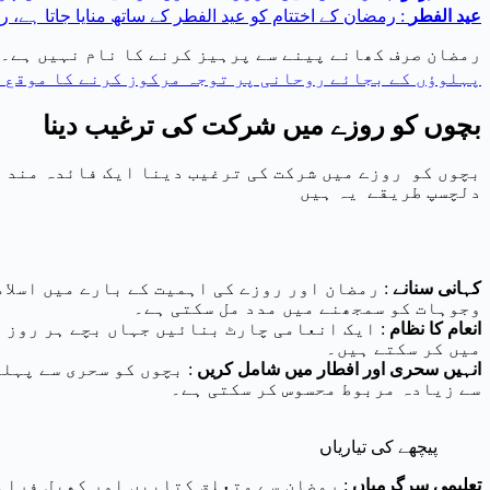
عید الفطر
: رمضان کے اختتام کو عید الفطر کے ساتھ منایا جاتا ہے، 
رمضان صرف کھانے پینے سے پرہیز کرنے کا نام نہیں ہے۔ 
پہلوؤں کے بجائے روحانی پر توجہ مرکوز کرنے کا موقع 
بچوں کو روزے میں شرکت کی ترغیب دینا
بچوں کو روزے میں شرکت کی ترغیب دینا ایک فائدہ مند ت
دلچسپ طریقے یہ ہیں
کہانی سنانے
: رمضان اور روزے کی اہمیت کے بارے میں اسلا
وجوہات کو سمجھنے میں مدد مل سکتی ہے۔
انعام کا نظام
: ایک انعامی چارٹ بنائیں جہاں بچے ہر روز 
میں کر سکتے ہیں۔
انہیں سحری اور افطار میں شامل کریں
: بچوں کو سحری سے پہلے
سے زیادہ مربوط محسوس کر سکتی ہے۔
پیچھے کی تیاریاں
تعلیمی سرگرمیاں
: رمضان سے متعلق کتابیں اور کھیل فراہ