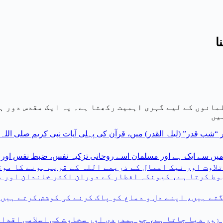
مانوں کے لیے گہری اہمیت رکھتا ہے۔ یہ ایک مقدس دور ہ
یں
“شب قدر” (لیلۃ القدر) میں، قرآن کی پہلی آیات نبی کریم صلی اللہ 
میں سے ایک ہے اور مسلمان اسے روحانی تزکیہ نفس، ضبط نفس اور ک
تلاوت اور نیک اعمال کے ذریعے اللہ کے قریب ہونے کا مو
وط کرتا ہے، کیونکہ افطار کے دوران اکثر خاندان اور د
تے ہیں، اپنے دل و دماغ کو پاک کرنے کی کوشش کرتے ہیں،
 زور دیا جاتا ہے، جو ہمدردی اور سخاوت کی اسلامی اقدا