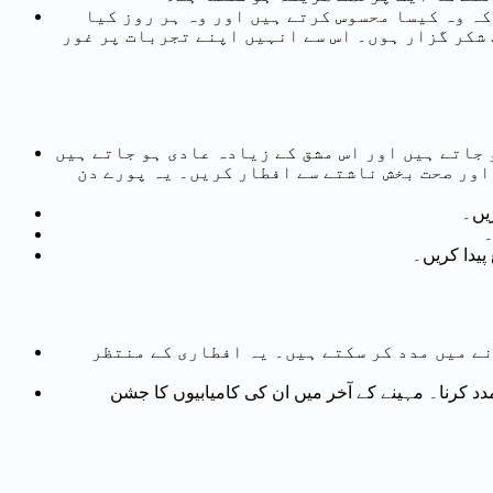
کہ وہ کیسا محسوس کرتے ہیں اور وہ ہر روز کیا
 شکر گزار ہوں۔ اس سے انہیں اپنے تجربات پر غور
 جاتے ہیں اور اس مشق کے زیادہ عادی ہو جاتے ہیں
ور صحت بخش ناشتے سے افطار کریں۔ یہ پورے دن
یں۔
۔
پیدا کریں۔
ے میں مدد کر سکتے ہیں۔ یہ افطاری کے منتظر
دد کرنا۔ مہینے کے آخر میں ان کی کامیابیوں کا جشن