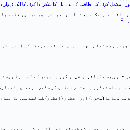
روزہ مکمل کرنے کی طاقت کے لیے اللہ کا شکر ادا کرنے کا ایک تہوار
یہ اندرونی عکاسی، خدا کی عقیدت، اور خود پر قابو پان
2
ہے
جربہ ہو سکتا ہے جو انہیں اس مقدس مہینے کی اہمیت کو 
می تاریخ سے کہانیاں شیئر کریں۔ بچوں کو کہانیاں پسند
کے لیے اسٹیکرز یا ستارے حاصل کر سکیں۔ رمضان المبارک
 کا کھانا (سحری) اور افطار (افطار) کے لیے کھانا تیار
م کریں۔ یہ رمضان کے طریقوں اور اقدار کے بارے میں جا