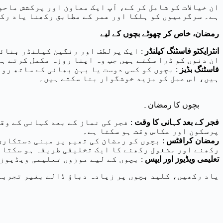
ان خیالات کو شامل کر کے، آپ ایک معاون اور پرکشش ماحو
ہے۔ سرگرمیوں کو ہلکا اور عمر کے مطابق رکھنا یاد رک
رمضان، خاص کر چھوٹے بچوں کے لیے
انٹرایکٹو فاسٹنگ کیلنڈر
: ایک پرلطف اور رنگین کیلنڈر بنائی
ان دنوں کو ڈرا سکتے ہیں جب وہ اپنا روزہ مکمل کرتے ہ
فاسٹنگ بڈیز
: بچوں کو کسی دوست یا بہن بھائی کے ساتھ رو
ہیں، اس عمل کو مزید خوشگوار بنا سکتے ہیں۔
بچوں کا رمضان۔
فجر کے بعد کہانی کا وقت
: فجر کی نماز کے بعد کہانی کے وق
پرسکون اور عکاس وقت ہو سکتا ہے۔
رمضان کرافٹس
: بچوں کو رمضان کی تھیم پر مبنی دستکاری
رکھنے اور مشغول رکھنے کا ایک تخلیقی طریقہ ہو سکتا 
تعلیمی ویڈیوز اور ایپس
: بچوں کے لیے موزوں تعلیمی ویڈیوز 
یاد رکھیں، کلید بچوں پر زیادہ دباؤ ڈالے بغیر تجربے 