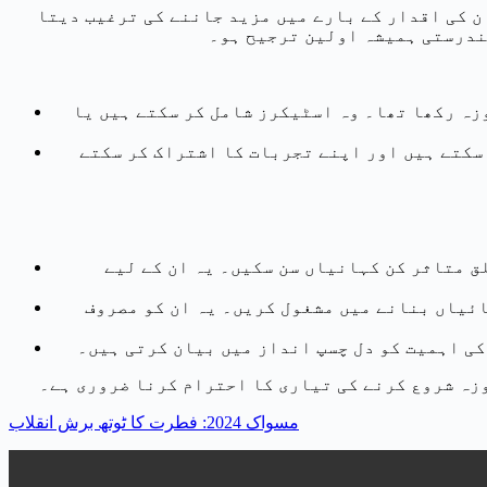
ان کی اقدار کے بارے میں مزید جاننے کی ترغیب دیتا
تندرستی ہمیشہ اولین ترجیح ہو۔
زہ رکھا تھا۔ وہ اسٹیکرز شامل کر سکتے ہیں یا
 سکتے ہیں اور اپنے تجربات کا اشتراک کر سکتے
ق متاثر کن کہانیاں سن سکیں۔ یہ ان کے لیے
ائیاں بنانے میں مشغول کریں۔ یہ ان کو مصروف
کی اہمیت کو دل چسپ انداز میں بیان کرتی ہیں۔
وزہ شروع کرنے کی تیاری کا احترام کرنا ضروری ہے۔
مسواک 2024: فطرت کا ٹوتھ برش انقلاب