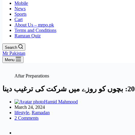
Mobile
News
Sports
Cart
About Us – mrpo.pk
Terms and Conditions
Ramzan Quiz
Search
Mr Pakistan
Menu
Aftar Preparations
Hamid Mahmood
March 24, 2024
lifestyle
,
Ramadan
2 Comments