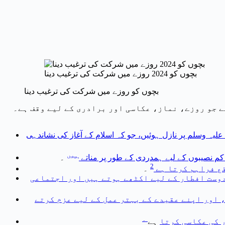
بچوں کو 2024 روزے میں شرکت کی ترغیب دینا
بچوں کو روزے میں شرکت کی ترغیب دینا
ے جو روزے، نماز، عکاسی اور برادری کے لیے وقف ہے۔
علیہ وسلم پر نازل ہوئیں، جو کہ اسلام کے آغاز کی نشاندہی
ہیں
م نصیبوں کے لیے ہمدردی کے طور پر مناتے
۔
2
قع فراہم کرتا ہے
۔
وست افطار کے لیے اکٹھے ہوتے ہیں اور اجتماعی
 اور اپنے عقیدے کے بہتر عمل کے لیے عزم کرتے
۔
ر کی عکاسی کرتا
ہے