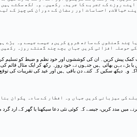
اپنے روزے کے تجربے کا جریدہ رکھیں۔ وہ لکھ سکتے ہیں 
نے خیالات، احساسات اور رمضان کے دوران کس چیز کے لیے
یا چند گھنٹوں کے ساتھ شروع کریں، جیسے جیسے وہ بڑے ہو
ی حوصلہ افزائی کریں جہاں بچے چند گھنٹے روزہ رکھیں ا
بت کمک پیش کریں۔ ان کی کوششوں اور خود نظم و ضبط کو تسلیم کر
یا بڑے بہن بھائی ہیں جنہوں نے خود روزہ رکھ کر ایک مثال قائم کی
تاکہ وہ دیکھ سکیں کہ کتنے دن باقی ہیں اور عید کی تقریبات کی توقع 
بلے کی میزبانی کریں جہاں وہ افطار کے سادہ پکوان بنان
ے میں مدد کریں، جیسے کہ کوئی نئی دعا سیکھنا یا گھر کے ارد گرد م