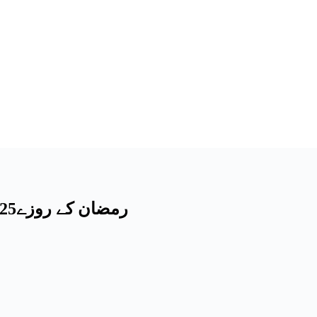
رمضان کے روزے2025: بچوں کو روزے میں شرکت کی ترغیب دینا