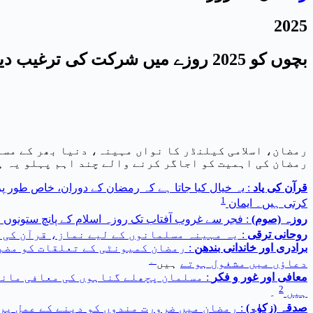
2025
بچوں کو 2025 روزے میں شرکت کی ترغیب دینا
رمضان، اسلامی کیلنڈر کا نواں مہینہ، دنیا بھر کے مسل
رمضان کی اہمیت کو اجاگر کرنے والے چند اہم پہلو یہ ہ
قرآن کی یاد
: یہ خیال کیا جاتا ہے کہ رمضان کے دوران، خاص طور پر 
1
کرتی ہیں۔ ایمان
روزہ (صوم)
: فجر سے غروب آفتاب تک روزہ اسلام کے پانچ ستونوں 
روحانی ترقی
: یہ مہینہ مسلمانوں کے لیے نماز، قرآن کی 
برادری اور خاندانی بندھن
: رمضان کمیونٹی کے تعلقات کو مضب
۔
دعاؤں میں مشغول ہوتے
ہیں
معافی اور غور و فکر
: مسلمان پچھلے گناہوں کی معافی مانگ
2
ہیں
۔
صدقہ (زکوٰۃ)
: رمضان میں ضرورت مندوں کو دینے کے عمل پر