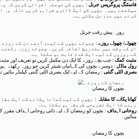
فاسٹنگ پروگریس جرنل
: بچوں کی حوصلہ افزائی کریں کہ وہ 
سیکھتے ہیں۔ بچوں کو ایک ڈائری فراہم کریں تاکہ وہ اپ
کرنے میں مدد مل سکتی ہے۔
روزہ پیش رفت جرنل
چھوٹے/
چھوٹے روزے
: چھوٹے بچوں کے لیے، آدھے دن کے روزے 
ان کے وقت میں بتدریج اضافہ کریں۔ چھوٹے روزہ رکھنے ک
کے روزوں کے لیے ایک قدم ثابت ہو سکتا ہے۔
مثبت کمک
: جب بچے روزے کا ایک دن مکمل کریں تو تعریف اور مث
رول ماڈل
: دوسرے بچوں کی کہانیاں شیئر کریں جو روزہ رکھتے ہیں 
بصری الٹی گنتی
: رمضان کے لیے ایک بصری الٹی گنتی کیلنڈر بنائیں 
بچوں کا رمضان
کھانا پکانے کا مقابلہ
: بچوں کے لیے کھانا پکانے کے ایک مقا
رہنے کا ایک تفریحی طریقہ ہو سکتا ہے۔
روحانی اہداف
: بچوں کو رمضان کے لیے ذاتی روحانی اہداف مقرر کرن
منائیں۔
بچوں کا رمضان۔