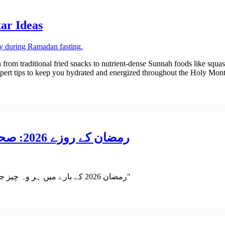
ar Ideas
n from traditional fried snacks to nutrient-dense Sunnah foods like squash
pert tips to keep you hydrated and energized throughout the Holy Mont
رمضان کے روزے 2026: صحت، روحانیت اور پیداواری کے لیے حتمی رہنما
"رمضان 2026 کے بارے میں ہر وہ چیز جو آپ کو جاننے کی ضرورت ہے: قواعد، استثنیٰ اور صحت کے فوائد۔"