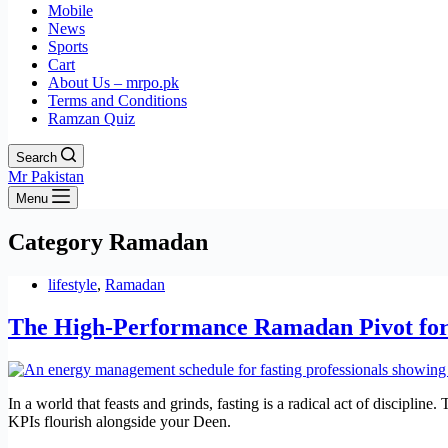
Mobile
News
Sports
Cart
About Us – mrpo.pk
Terms and Conditions
Ramzan Quiz
Search
Mr Pakistan
Menu
Category
Ramadan
lifestyle
,
Ramadan
The High-Performance Ramadan Pivot for
In a world that feasts and grinds, fasting is a radical act of discipl
KPIs flourish alongside your Deen.