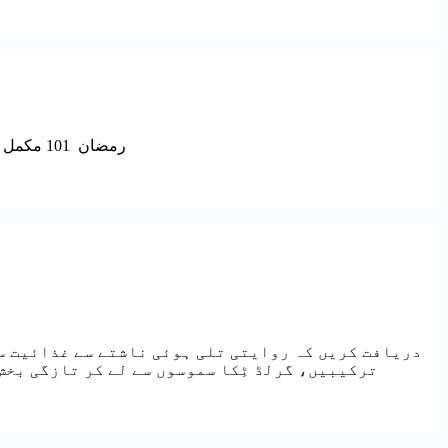
رمضان 101 مکمل گائیڈ، روزے اور نماز سے لے کر چیریٹی اور کمیونٹی تک۔ یہ ابتدائی دوستانہ گائیڈ روایات، صحت کے نکات اور اس مقدس مہینے کی روحانی
دریافت کریں کہ روایتی تلی ہوئی ناشتے سے غذائیت س
ترکیبیں، گرلڈ ٹِکا سموسوں سے لے کر تازگی بخش