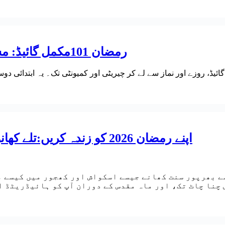
رمضان 101مکمل گائیڈ: مسلمانوں اور غیر مسلموں کے لیے مکمل رہنما
اپنے رمضان 2026 کو زندہ کریں:تلے کھانوں سے ہٹ کر افطار کےلیے صحت مند طریقے
ے بھرپور سنت کھانے جیسے اسکواش اور کھجور میں کیسے م
 چنا چاٹ تک، اور ماہ مقدس کے دوران آپ کو ہائیڈریٹڈ 