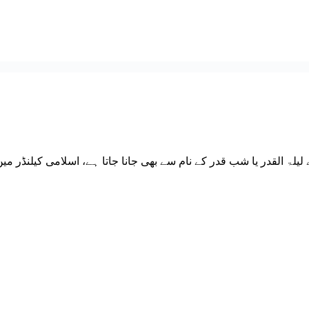
لۃ القدر، جسے لیلۃ القدر یا شب قدر کے نام سے بھی جانا جاتا ہے، اسلام