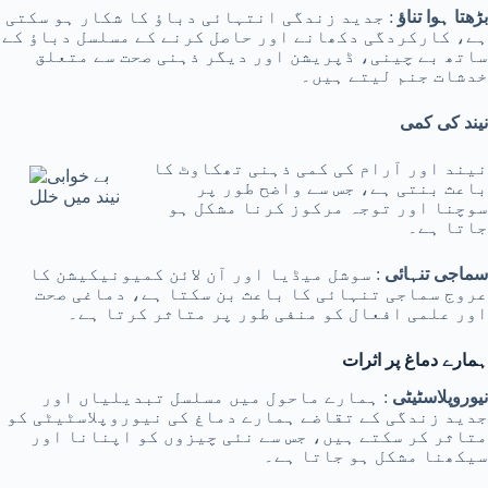
بڑھتا ہوا تناؤ
: جدید زندگی انتہائی دباؤ کا شکار ہو سکتی
ہے، کارکردگی دکھانے اور حاصل کرنے کے مسلسل دباؤ کے
ساتھ بے چینی، ڈپریشن اور دیگر ذہنی صحت سے متعلق
خدشات جنم لیتے ہیں۔
نیند کی کمی
نیند اور آرام کی کمی ذہنی تھکاوٹ کا
باعث بنتی ہے، جس سے واضح طور پر
نیند میں خلل
سوچنا اور توجہ مرکوز کرنا مشکل ہو
جاتا ہے۔
سماجی تنہائی
: سوشل میڈیا اور آن لائن کمیونیکیشن کا
عروج سماجی تنہائی کا باعث بن سکتا ہے، دماغی صحت
اور علمی افعال کو منفی طور پر متاثر کرتا ہے۔
ہمارے دماغ پر اثرات
نیوروپلاسٹیٹی
: ہمارے ماحول میں مسلسل تبدیلیاں اور
جدید زندگی کے تقاضے ہمارے دماغ کی نیوروپلاسٹیٹی کو
متاثر کر سکتے ہیں، جس سے نئی چیزوں کو اپنانا اور
سیکھنا مشکل ہو جاتا ہے۔