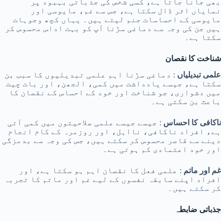
بھی جانا جاتا ہے، کسی شخص کی جذباتی بہبود پر
نمایاں اثر ڈال سکتا ہے، جس سے غم، مایوسی اور
مایوسی کے احساسات جنم لیتے ہیں۔ یہاں کچھ وجوہات
ہیں جن کی وجہ سے دماغی سڑنا آپ کو بہت اداس محسوس کر
سکتا ہے۔
شناخت کا نقصان
علمی تبدیلیاں
: دماغی سڑنا اہم علمی تبدیلیوں کا سبب بن
سکتا ہے، جیسے یادداشت میں کمی، الجھن، اور بات چیت
میں دشواری، جو شناخت اور خود کے احساس کے نقصان کا
باعث بن سکتی ہے۔
ناکافی کا احساس
: جیسے جیسے علمی صلاحیتوں میں کمی آتی
ہے، افراد ناکافی، نااہل، اور روزمرہ کے کام انجام
دینے سے قاصر محسوس کر سکتے ہیں، جس کی وجہ سے بدمزگی
اور خود اعتمادی کم ہوتی ہے۔
غم اور ماتم
: علمی فعل کا نقصان اہم ہو سکتا ہے، اور
افراد اپنے سابقہ ​​نفسوں کے لیے غم اور ماتم کا تجربہ
کر سکتے ہیں۔
جذباتی ضابطہ