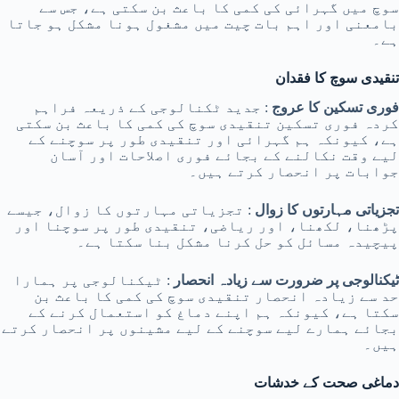
سوچ میں گہرائی کی کمی کا باعث بن سکتی ہے، جس سے
بامعنی اور اہم بات چیت میں مشغول ہونا مشکل ہو جاتا
ہے۔
تنقیدی سوچ کا فقدان
فوری تسکین کا عروج
: جدید ٹکنالوجی کے ذریعہ فراہم
کردہ فوری تسکین تنقیدی سوچ کی کمی کا باعث بن سکتی
ہے، کیونکہ ہم گہرائی اور تنقیدی طور پر سوچنے کے
لیے وقت نکالنے کے بجائے فوری اصلاحات اور آسان
جوابات پر انحصار کرتے ہیں۔
تجزیاتی مہارتوں کا زوال
: تجزیاتی مہارتوں کا زوال، جیسے
پڑھنا، لکھنا، اور ریاضی، تنقیدی طور پر سوچنا اور
پیچیدہ مسائل کو حل کرنا مشکل بنا سکتا ہے۔
ٹیکنالوجی پر ضرورت سے زیادہ انحصار
: ٹیکنالوجی پر ہمارا
حد سے زیادہ انحصار تنقیدی سوچ کی کمی کا باعث بن
سکتا ہے، کیونکہ ہم اپنے دماغ کو استعمال کرنے کے
بجائے ہمارے لیے سوچنے کے لیے مشینوں پر انحصار کرتے
ہیں۔
دماغی صحت کے خدشات