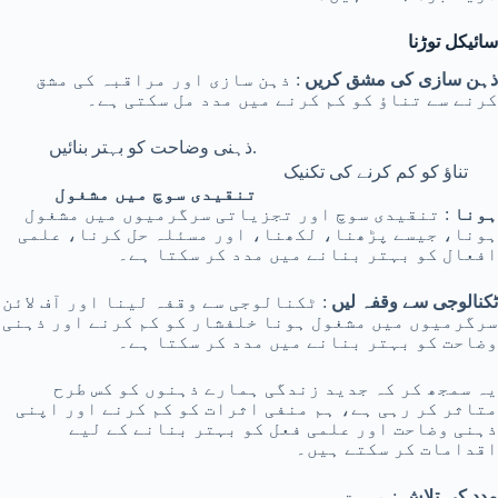
سائیکل توڑنا
ذہن سازی کی مشق کریں
: ذہن سازی اور مراقبہ کی مشق
کرنے سے تناؤ کو کم کرنے میں مدد مل سکتی ہے۔
ذہنی وضاحت کو بہتر بنائیں.
تناؤ کو کم کرنے کی تکنیک
تنقیدی سوچ میں مشغول
ہونا
: تنقیدی سوچ اور تجزیاتی سرگرمیوں میں مشغول
ہونا، جیسے پڑھنا، لکھنا، اور مسئلہ حل کرنا، علمی
افعال کو بہتر بنانے میں مدد کر سکتا ہے۔
ٹکنالوجی سے وقفہ لیں
: ٹکنالوجی سے وقفہ لینا اور آف لائن
سرگرمیوں میں مشغول ہونا خلفشار کو کم کرنے اور ذہنی
وضاحت کو بہتر بنانے میں مدد کر سکتا ہے۔
یہ سمجھ کر کہ جدید زندگی ہمارے ذہنوں کو کس طرح
متاثر کر رہی ہے، ہم منفی اثرات کو کم کرنے اور اپنی
ذہنی وضاحت اور علمی فعل کو بہتر بنانے کے لیے
اقدامات کر سکتے ہیں۔
مدد کی تلاش
: دوستوں،