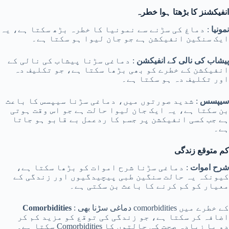
انفیکشنز کا بڑھتا ہوا خطرہ
نمونیا
: دماغ کی سڑنے سے نمونیا کا خطرہ بڑھ سکتا ہے، یہ
ایک سنگین انفیکشن ہے جو جان لیوا ہو سکتا ہے۔
پیشاب کی نالی کے انفیکشن
: دماغی سڑنا پیشاب کی نالی کے
انفیکشن کے خطرے کو بھی بڑھا سکتا ہے، جو تکلیف دہ
اور تکلیف دہ ہو سکتا ہے۔
سیپسس
: شدید صورتوں میں، دماغی سڑنا سیپسس کا باعث
بن سکتا ہے، یہ ایک جان لیوا حالت ہے جو اس وقت ہوتی
ہے جب کسی انفیکشن پر جسم کا ردعمل بے قابو ہو جاتا
ہے۔
کم متوقع زندگی
شرح اموات
: دماغی سڑنا شرح اموات کو بڑھا سکتا ہے،
کیونکہ یہ حالت سنگین طبی پیچیدگیوں اور زندگی کے
معیار کو کم کرنے کا باعث بن سکتی ہے۔
: دماغی سڑنا بھی comorbidities کے خطرے میں
Comorbidities
اضافہ کر سکتا ہے، جو زندگی کی توقع کو مزید کم کر
سکتا ہے۔ Comorbidities دو یا زیادہ صحت کی حالتوں کا