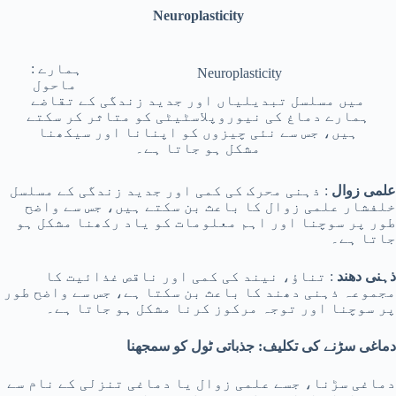
Neuroplasticity
: ہمارے
Neuroplasticity
ماحول
میں مسلسل تبدیلیاں اور جدید زندگی کے تقاضے
ہمارے دماغ کی نیوروپلاسٹیٹی کو متاثر کر سکتے
ہیں، جس سے نئی چیزوں کو اپنانا اور سیکھنا
مشکل ہو جاتا ہے۔
علمی زوال
: ذہنی محرک کی کمی اور جدید زندگی کے مسلسل
خلفشار علمی زوال کا باعث بن سکتے ہیں، جس سے واضح
طور پر سوچنا اور اہم معلومات کو یاد رکھنا مشکل ہو
جاتا ہے۔
ذہنی دھند
: تناؤ، نیند کی کمی اور ناقص غذائیت کا
مجموعہ ذہنی دھند کا باعث بن سکتا ہے، جس سے واضح طور
پر سوچنا اور توجہ مرکوز کرنا مشکل ہو جاتا ہے۔
دماغی سڑنے کی تکلیف: جذباتی ٹول کو سمجھنا
دماغی سڑنا، جسے علمی زوال یا دماغی تنزلی کے نام سے