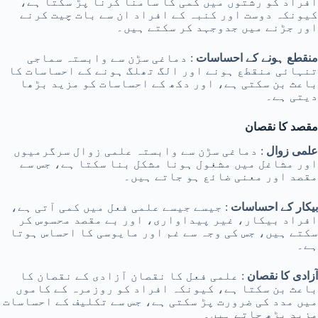
افراد کو رشتوں میں کمی کا سامنا کرنا پڑ سکتا ہے،
کیونکہ دوست اور کنبہ کے افراد ان سے بات چیت کرنے
اور جڑنے میں جدوجہد کر سکتے ہیں۔
منقطع ہونے کے احساسات
: دماغی سڑن سے وابستہ سماجی
تنہائی منقطع ہونے اور الگ تھلگ ہونے کے احساسات کا
باعث بن سکتی ہے، اور دکھ کے احساسات کو مزید بڑھا
دیتی ہے۔
مقصد کا نقصان
علمی زوال
: دماغی سڑن سے وابستہ علمی زوال سرگرمیوں
اور مشاغل میں مشغول ہونا مشکل بنا سکتا ہے، جس سے
مقصد اور معنی ضائع ہو جاتے ہیں۔
بیکار کے احساسات
: جیسے جیسے علمی فعل میں کمی آتی ہے،
افراد بیکار، غیر پیداواری، اور بے مقصد محسوس کر
سکتے ہیں، جس کی وجہ سے غم اور مایوسی کا احساس ہوتا
ہے۔
آزادی کا نقصان
: علمی فعل کا نقصان آزادی کے نقصان کا
باعث بن سکتا ہے، کیونکہ افراد کو روزمرہ کے کاموں
میں مدد کی ضرورت پڑ سکتی ہے، جس سے تکلیف کے احساسات
مزید بڑھ جاتے ہیں۔