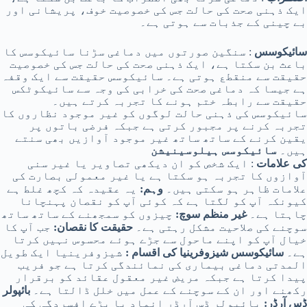
ایک ذہنی صحت کی حالت جس کی خصوصیت خوف، پریشانی اور
بے چینی کے جذبات سے ہوتی ہے۔
سائیکوسس
: سنگین صورتوں میں دماغی سڑنا سائیکوسس کا
باعث بن سکتا ہے، ایک ذہنی صحت کی حالت جس کی خصوصیت
حقیقت سے منقطع ہوتی ہے۔ سائیکوسس حقیقت سے ایک وقفہ
ہے جیسا کہ دماغی صحت کی خرابی کی وجہ سے سائیکوٹکس
حقیقت سے رابطہ ختم ہونے کا تجربہ کرتے ہیں۔
سائیکوسس کی ذہنی حالت لوگوں کو غیر موجود نظاروں کا
تجربہ کرنے پر مجبور کرتی ہے جبکہ فرضی باتوں پر
یقین کرنے کے ساتھ ساتھ غیر موجود آوازیں بھی سنتے
ہیں۔
سائیکوسس ہیلوسینیشن
کی علامات
: ایک شخص کو ان دیکھی تصاویر یا غیر سنی
آوازوں کا تجربہ ہو سکتا ہے یا غیر معمولی بصارت کی
علامات ظاہر ہو سکتی ہیں۔
وہم:
یہ عقیدہ کہ کچھ غلط ہے
کیونکہ آپ کو لگتا ہے کہ کوئی آپ کو نقصان پہنچانا
چاہتا ہے۔
غیر منظم سوچ:
چیزوں کو سمجھنے کے ساتھ ساتھ
سوچنے کی صلاحیت مشکل رہتی ہے۔
حقیقت کا نقصان:
جب آپ کا
خیال آپ کو اپنے ماحول سے جڑے ہوئے محسوس نہیں کرتا
ہے۔
سائیکوسس شیزوفرینیا کی اقسام
:
شیزوفرینیا ایک طویل
المدتی دماغی بیماری کی نمائندگی کرتا ہے جو فریب
پیدا کرتا ہے جبکہ مریض غیر معقول عقائد کو برقرار
رکھنے اور ان کے سوچنے کے عمل میں خلل ڈالتا ہے۔
بائپولر
ڈس آرڈر:
بائپولر ڈس آرڈر انماد یا بڑے افسردگی کی