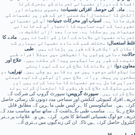
اقساط کے دوران نفسیاتی تجربات کو متحرک کرتا
ہے۔
مادہ کی حوصلہ افزائی نفسیات:
مخصوص منشیات اور
الکحل کا استعمال ایک ضمنی اثر کے طور پر نفسیات کی
طرف جاتا ہے۔
اسباب اور محرکات
جینیات:
آپ کی نفسیاتی
نشوونما کے لیے حساسیت کا انحصار آپ کے خاندانی
جینیات پر ہو سکتا ہے۔ صدمہ: بعد ازاں تکلیف دہ
تجربات نفسیاتی علامات کے آغاز کو اکساتے ہیں۔
مادے کا
غلط استعمال:
مختلف قسم کے مادے نفسیاتی بیماری کے
امکان کو ایک شرط کے طور پر بڑھاتے ہیں۔
طبی
حالات:
دماغی چوٹوں یا انفیکشن میں مبتلا افراد طبی
نتیجے کے طور پر سائیکوسس پیدا کر سکتے ہیں۔
علاج اور
معاون
دوا:
ان علامات کا علاج کرنے کے لیے اینٹی
سائیکوٹکس موجود ہیں جو بے قابو ہو چکی ہیں۔
تھراپی:
دو
سطحوں پر پیشہ ورانہ علاج میں ان لوگوں کے لیے فیملی
تھراپی شامل ہے جو نفسیات کا سامنا کرتے ہیں اور
علمی سلوک کے علاج کے طریقوں کا استعمال کرتے ہوئے
علاج کرتے ہیں۔
سپورٹ گروپس:
سپورٹ گروپ کی شرکت کے
ذریعے افراد کمیونٹی کنکشن اور سماجی مدد دونوں تک رسائی حاصل
کرتے ہیں۔ سائیکوسس کا ہر کیس طبی ماہرین کے مطابق قابل
علاج رہتا ہے۔ مناسب طبی نگہداشت کے ساتھ ساتھ مناسب مدد کے
ذریعے جو لوگ نفسیاتی اقساط کا تجربہ کرتے ہیں وہ علامات پر بہتر
کنٹرول حاصل کرتے ہیں تاکہ ان کی زندگیوں میں بہتری آئے۔