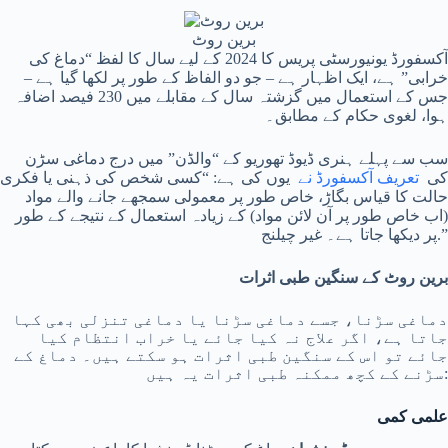
برین روٹ
آکسفورڈ یونیورسٹی پریس کا 2024 کے لیے سال کا لفظ “دماغ کی
خرابی” ہے، ایک اظہار ہے – جو دو الفاظ کے طور پر لکھا گیا ہے –
جس کے استعمال میں گزشتہ سال کے مقابلے میں 230 فیصد اضافہ
ہوا، لغوی حکام کے مطابق۔
سب سے پہلے ہنری ڈیوڈ تھوریو کے “والڈن” میں درج دماغی سڑن
کی
تعریف آکسفورڈ نے
یوں کی ہے: “کسی شخص کی ذہنی یا فکری
حالت کا قیاس بگاڑ، خاص طور پر معمولی سمجھے جانے والے مواد
(اب خاص طور پر آن لائن مواد) کے زیادہ استعمال کے نتیجے کے طور
پر دیکھا جاتا ہے۔ غیر چیلنج.”
برین روٹ کے سنگین طبی اثرات
دماغی سڑنا، جسے دماغی سڑنا یا دماغی تنزلی بھی کہا
جاتا ہے، اگر علاج نہ کیا جائے یا خراب انتظام کیا
جائے تو اس کے سنگین طبی اثرات ہو سکتے ہیں۔ دماغ کے
سڑنے کے کچھ ممکنہ طبی اثرات یہ ہیں:
علمی کمی