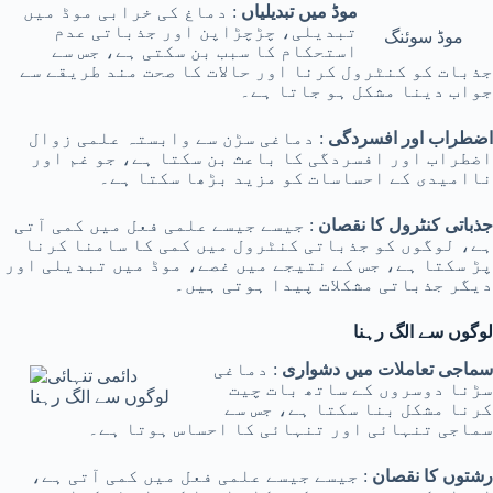
موڈ میں تبدیلیاں
: دماغ کی خرابی موڈ میں
تبدیلی، چڑچڑاپن اور جذباتی عدم
موڈ سوئنگ
استحکام کا سبب بن سکتی ہے، جس سے
جذبات کو کنٹرول کرنا اور حالات کا صحت مند طریقے سے
جواب دینا مشکل ہو جاتا ہے۔
اضطراب اور افسردگی
: دماغی سڑن سے وابستہ علمی زوال
اضطراب اور افسردگی کا باعث بن سکتا ہے، جو غم اور
ناامیدی کے احساسات کو مزید بڑھا سکتا ہے۔
جذباتی کنٹرول کا نقصان
: جیسے جیسے علمی فعل میں کمی آتی
ہے، لوگوں کو جذباتی کنٹرول میں کمی کا سامنا کرنا
پڑ سکتا ہے، جس کے نتیجے میں غصے، موڈ میں تبدیلی اور
دیگر جذباتی مشکلات پیدا ہوتی ہیں۔
لوگوں سے الگ رہنا
سماجی تعاملات میں دشواری
: دماغی
سڑنا دوسروں کے ساتھ بات چیت
لوگوں سے الگ رہنا
کرنا مشکل بنا سکتا ہے، جس سے
سماجی تنہائی اور تنہائی کا احساس ہوتا ہے۔
رشتوں کا نقصان
: جیسے جیسے علمی فعل میں کمی آتی ہے،