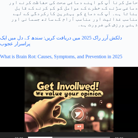
حاصل کرنا آپ کو اپنے دماغی صحت کی حفاظت کرنے اور
دماغی سڑنے کے خطرے کے عوامل کو کم کرنے کے قابل
بناتا ہے۔ آپ کے دماغ کو بہترین کارکردگی کے لیے
مناسب غذائیت اور مناسب آرام کے ساتھ جسمانی اور
ذہنی ورزش کی ضرورت ہے۔
دلکش آرر راک 2025 میں دریافت کریں: سندھ کے دل میں ایک
پراسرار عجوب
What is Brain Rot: Causes, Symptoms, and Prevention in 2025
Video
Player