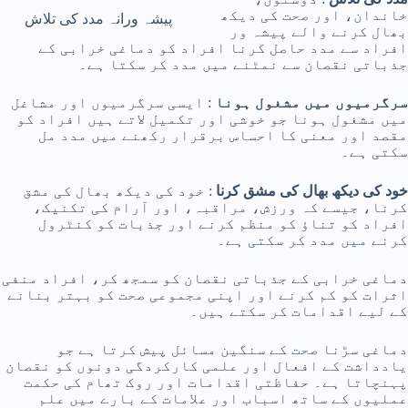
خاندان، اور صحت کی دیکھ
پیشہ ورانہ مدد کی تلاش
بھال کرنے والے پیشہ ور
افراد سے مدد حاصل کرنا افراد کو دماغی خرابی کے
جذباتی نقصان سے نمٹنے میں مدد کر سکتا ہے۔
سرگرمیوں میں مشغول ہونا
: ایسی سرگرمیوں اور مشاغل
میں مشغول ہونا جو خوشی اور تکمیل لاتے ہیں افراد کو
مقصد اور معنی کا احساس برقرار رکھنے میں مدد مل
سکتی ہے۔
خود کی دیکھ بھال کی مشق کرنا
: خود کی دیکھ بھال کی مشق
کرنا، جیسے کہ ورزش، مراقبہ، اور آرام کی تکنیک،
افراد کو تناؤ کو منظم کرنے اور جذبات کو کنٹرول
کرنے میں مدد کر سکتی ہے۔
دماغی خرابی کے جذباتی نقصان کو سمجھ کر، افراد منفی
اثرات کو کم کرنے اور اپنی مجموعی صحت کو بہتر بنانے
کے لیے اقدامات کر سکتے ہیں۔
دماغی سڑنا صحت کے سنگین مسائل پیش کرتا ہے جو
یادداشت کے افعال اور علمی کارکردگی دونوں کو نقصان
پہنچاتا ہے۔ حفاظتی اقدامات اور روک تھام کی حکمت
عملیوں کے ساتھ اسباب اور علامات کے بارے میں علم