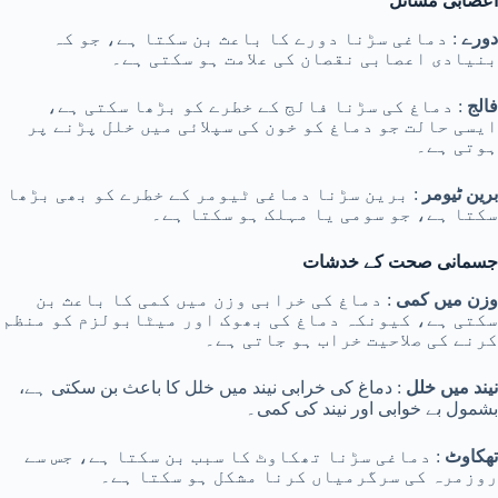
اعصابی مسائل
دورے
: دماغی سڑنا دورے کا باعث بن سکتا ہے، جو کہ
بنیادی اعصابی نقصان کی علامت ہو سکتی ہے۔
فالج
: دماغ کی سڑنا فالج کے خطرے کو بڑھا سکتی ہے،
ایسی حالت جو دماغ کو خون کی سپلائی میں خلل پڑنے پر
ہوتی ہے۔
برین ٹیومر
: برین سڑنا دماغی ٹیومر کے خطرے کو بھی بڑھا
سکتا ہے، جو سومی یا مہلک ہو سکتا ہے۔
جسمانی صحت کے خدشات
وزن میں کمی
: دماغ کی خرابی وزن میں کمی کا باعث بن
سکتی ہے، کیونکہ دماغ کی بھوک اور میٹابولزم کو منظم
کرنے کی صلاحیت خراب ہو جاتی ہے۔
نیند میں خلل
: دماغ کی خرابی نیند میں خلل کا باعث بن سکتی ہے،
بشمول بے خوابی اور نیند کی کمی۔
تھکاوٹ
: دماغی سڑنا تھکاوٹ کا سبب بن سکتا ہے، جس سے
روزمرہ کی سرگرمیاں کرنا مشکل ہو سکتا ہے۔