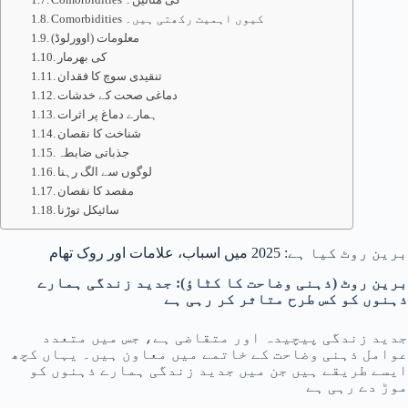
Comorbidities کیوں اہمیت رکھتی ہیں۔
(معلومات (اوورلوڈ
کی بھرمار
تنقیدی سوچ کا فقدان
دماغی صحت کے خدشات
ہمارے دماغ پر اثرات
شناخت کا نقصان
جذباتی ضابطہ
لوگوں سے الگ رہنا
مقصد کا نقصان
سائیکل توڑنا
برین روٹ کیا ہے: 2025 میں اسباب، علامات اور روک تھام
برین روٹ (ذہنی وضاحت کا کٹاؤ): جدید زندگی ہمارے
ذہنوں کو کس طرح متاثر کر رہی ہے
جدید زندگی پیچیدہ اور متقاضی ہے، جس میں متعدد
عوامل ذہنی وضاحت کے خاتمے میں معاون ہیں۔ یہاں کچھ
ایسے طریقے ہیں جن میں جدید زندگی ہمارے ذہنوں کو
موڑ دے رہی ہے