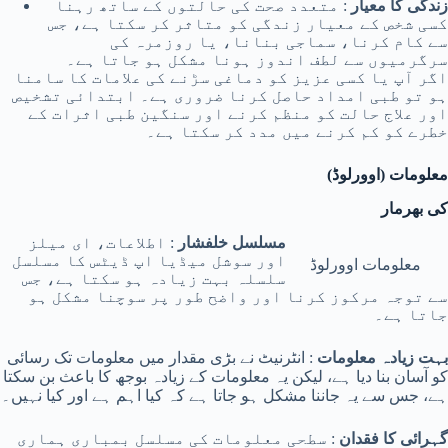
زندگی کا معیار
: متعدد صحت کی حالتوں کے ساتھ رہنا
کسی شخص کے معیار زندگی کو متاثر کر سکتا ہے، جس
سے کام کرنا، سماجی بنانا، یا روزمرہ کی
سرگرمیوں سے لطف اندوز ہونا مشکل ہو جاتا ہے۔
اگر آپ یا کسی عزیز کو دماغی سڑنے کی علامات کا سامنا
ہو تو طبی امداد حاصل کرنا ضروری ہے۔ ابتدائی تشخیص
اور علاج حالت کو منظم کرنے اور سنگین طبی اثرات کے
خطرے کو کم کرنے میں مدد کر سکتا ہے۔
(معلومات (اوورلوڈ
کی بھرمار
مسلسل خلفشار
: اطلاعات، ای میلز
اور سوشل میڈیا اپ ڈیٹس کا مسلسل
معلومات اوورلوڈ
سلسلہ بہت زیادہ ہو سکتا ہے، جس
سے توجہ مرکوز کرنا اور واضح طور پر سوچنا مشکل ہو
جاتا ہے۔
بہت زیادہ معلومات
: انٹرنیٹ نے بڑی مقدار میں معلومات تک رسائی
کو آسان بنا دیا ہے، لیکن یہ معلومات کے زیادہ بوجھ کا باعث بن سکتا
ہے، جس سے یہ جاننا مشکل ہو جاتا ہے کہ کیا اہم ہے اور کیا نہیں۔
گہرائی کا فقدان
: سطحی معلومات کی مسلسل بمباری ہماری