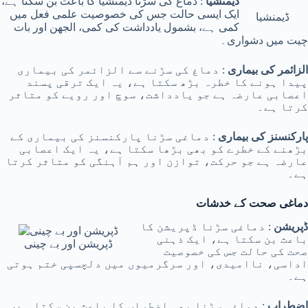
ڈیمنشیا
: دماغ کی سڑنا ڈیمنشیا کا باعث بن سکتا ہے،
ایک ایسی حالت جس کی خصوصیت علمی فعل میں
ڈیمنشیا
کمی ہے، بشمول یادداشت کی کمی، الجھن اور بات
چیت میں دشواری۔
الزائمر کی بیماری
: دماغ کی سڑنے سے الزائمر کی بیماری
پیدا ہونے کا خطرہ بڑھ سکتا ہے، یہ ایک ترقی پسند
اعصابی عارضہ ہے جو یادداشت، سوچ اور رویے کو متاثر
کرتا ہے۔
پارکنسنز کی بیماری
: دماغی سڑنا پارکنسنز کی بیماری کے
بڑھنے کے خطرے کو بھی بڑھا سکتا ہے، یہ ایک اعصابی
عارضہ ہے جو حرکت، توازن اور ہم آہنگی کو متاثر کرتا
ہے۔
دماغی صحت کے خدشات
ڈپریشن
: دماغی سڑنا ڈپریشن کا
باعث بن سکتا ہے، ایک ذہنی
ڈپریشن اور بے چینی
صحت کی حالت جس کی خصوصیت
اداسی، ناامیدی، اور سرگرمیوں میں دلچسپی ختم ہوتی
ہے۔
اضطراب
: دماغی سڑنا بھی اضطراب کا باعث بن سکتا ہے،