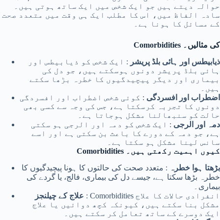
حوالہ دیتے ہیں جو ایک شخص میں ایک ساتھ ہوتی ہیں۔
سادہ الفاظ میں، اس کا مطلب ایک ہی وقت میں متعدد صحت
کے مسائل کا ہونا ہے۔
Comorbidities کی مثالیں۔
ذیابیطس اور ہائی بلڈ پریشر
: ایک شخص کو ذیابیطس اور
ہائی بلڈ پریشر دونوں ہوسکتے ہیں، جو دل کی
بیماری اور دیگر پیچیدگیوں کا خطرہ بڑھا سکتے
ہیں۔
اضطراب اور افسردگی
: کوئی شخص اضطراب اور افسردگی
دونوں کا تجربہ کرسکتا ہے، جس کی وجہ سے کسی بھی
حالت کو سنبھالنا مشکل ہوجاتا ہے۔
دمہ اور الرجی
: ایک شخص کو دمہ اور الرجی ہو سکتی
ہے، جو دمہ کے دورے کا باعث بن سکتی ہے اور اسے
سانس لینا مشکل ہو سکتا ہے۔
Comorbidities کیوں اہمیت رکھتی ہیں۔
بڑھتا ہوا خطرہ
: متعدد صحت کی حالتوں کا ہونا پیچیدگیوں کا
خطرہ بڑھا سکتا ہے، جیسے دل کی بیماری، فالج، یا گردے کی
بیماری۔
: Comorbidities انفرادی حالات کا علاج
علاج کے چیلنجز
مشکل بنا سکتے ہیں، کیونکہ کچھ دوائیں یا علاج
ایک دوسرے کے ساتھ تعامل کر سکتے ہیں۔