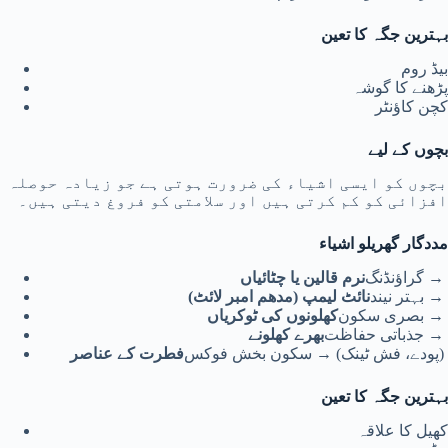
بہترین جگہ کا تعین
بیڈ روم
پڑھنے کا گوشہ
کچن کاؤنٹر
بچوں کے لیے
بچوں کو ایسی اشیاء کی ضرورت ہوتی ہے جو زیادہ حوصلہ
افزائی کو کم کرتی ہیں اور سلامتی کو فروغ دیتی ہیں۔
مددگار گھریلو اشیاء
→ گراؤنڈنگ
نرم قالین یا چٹائیاں
→ بہتر نیند
نائٹ لیمپ (مدھم امبر لائٹ)
→ بصری سکون
کھلونوں کی ٹوکریاں
→ جذباتی حفاظت
بھرے کھلونے
(پودے، فش ٹینک) → سکون بخش فوکس
فطرت کے عناصر
بہترین جگہ کا تعین
کھیل کا علاقہ