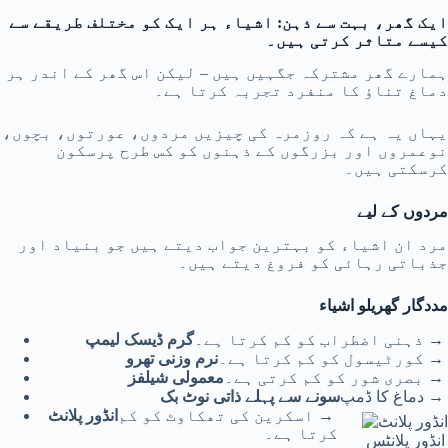
ایک گھر، بہت سے ذہن: اشیاء ہر ایک کو مختلف طریقے سے
کیسے متاثر کرتی ہیں۔
ہمارے گھر مشترکہ جگہیں ہیں – لیکن اس گھر کے اندر ہر
دماغ تناؤ کا منفرد تجربہ کرتا ہے۔
یہاں یہ ہے کہ روزمرہ کی چیزیں مردوں، عورتوں، بچوں،
نوعمروں اور بزرگوں کے ذہنوں کو کس طرح پرسکون
کرسکتی ہیں۔
مردوں کے لیے
مرد ان اشیاء کو بہترین جواب دیتے ہیں جو بنیاد اور
جذباتی رہائی کو فروغ دیتے ہیں۔
مددگار گھریلو اشیاء
→ ذہنی اضطراب کو کم کرتا ہے۔
گرم ڈیسک لیمپ
→ کورٹیسول کو کم کرتا ہے۔
نرم وزنی تھرو
→ بصری شور کو کم کرتی ہے۔
معمولی شیلفز
→ دماغ کا ڈمپ
سونے سے پہلے ذاتی نوٹ بک
→ اسکرین کی تھکاوٹ کو کم
انڈور پلانٹ
کرتا ہے۔
انڈور پلانٹس