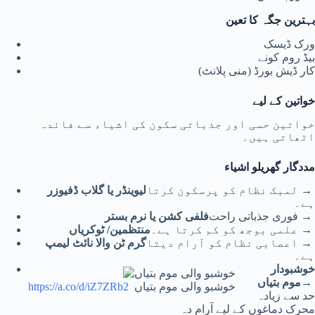
بہترین جگہ کا تعین
ورک ڈیسک
بیڈ روم کونے
کار ڈیش بورڈ (منی پلانٹ)
خواتین کے لیے
خواتین حسی اور جذباتی سکون کی اشیاء سے فائدہ
اٹھاتی ہیں۔
مددگار گھریلو اشیاء
→ لمبک نظام کو پرسکون کرتا
لیوینڈر یا گلاب ڈفیوزر
ہے۔
→ فوری جذباتی راحت
فلفی کشن یا نرم بستر
→ علمی بوجھ کو کم کرتا ہے۔
منتظمین/ ٹوکریاں
→ اعصابی نظام کو آرام دیتا
گرم ٹن والا نائٹ لیمپ
ہے۔
خوشبودار
→
موم بتیاں
خوشبو والی موم بتیاں
https://a.co/d/iZ7ZRb2
حد سے زیادہ
محرک دماغوں کے لیے آرام دہ