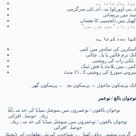
موڈ بدل جاتا ہے۔
ذہنی اوورلوڈ سے انتہائی سرگرمی
نیند میں پریشانی
کھیل میں دلچسپی کا نقصان
بار بار “میں بور ہوں”
کیا مدد کرتا ہے
اسکرین کی نمائش میں کمی
ایک نرم قالین یا پلے چٹائی
ہلکی رات کی روشنی
کمرے میں پلانٹ یا فش ٹینک
بیرونی سورج کی روشنی کے 15 منٹ
ایک پرسکون ماحول → پرسکون بچہ → پرسکون گھر۔
نوجوان بالغ / نوعمر
نوجوان بالغوں / نوعمروں میں سوشل میڈیا کی حد سے زیادہ
حوصلہ افزائی
یہ گروپ پوشیدہ دباؤ رکھتا ہے: شناخت، کیریئر، تعلقات، اور ڈیجیٹل