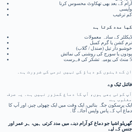
آرام کے بعد بھی تھکاوٹ محسوس کرنا
واپسی
کم ترغیب
کیا مدد کرتا ہے
ڈیکلٹر کے سادہ معمولات
نرم کشن یا گرم کمبل
خوشبو دار تیل (صندل / گلاب)
پودوں یا سورج کی روشنی کی نمائش
5 منٹ کی یومیہ تشکر کی فہرست
ان کے ذہنوں کو دباؤ کی نہیں نرمی کی ضرورت ہے۔
فائنل ٹیک وے
آپ کوئی بھی ہوں، آپ کا دماغ کمزور نہیں ہے۔ یہ صرف
مغلوب ہے.
ایک پرسکون جگہ بنائیں، ایک وقت میں ایک چھوٹی چیز، اور آپ کا
دماغ آپ کے پاس واپس آجائے گا۔
گھریلو اشیا جو دماغ کو آرام دینے میں مدد کرتی ہیں، ہر عمر اور
جنس کے لیے