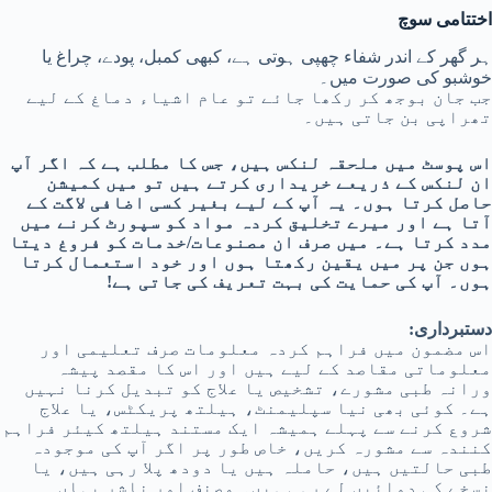
اختتامی سوچ
ہر گھر کے اندر شفاء چھپی ہوتی ہے، کبھی کمبل، پودے، چراغ یا
خوشبو کی صورت میں۔
جب جان بوجھ کر رکھا جائے تو عام اشیاء دماغ کے لیے
تھراپی بن جاتی ہیں۔
اس پوسٹ میں ملحقہ لنکس ہیں، جس کا مطلب ہے کہ اگر آپ
ان لنکس کے ذریعے خریداری کرتے ہیں تو میں کمیشن
حاصل کرتا ہوں۔ یہ آپ کے لیے بغیر کسی اضافی لاگت کے
آتا ہے اور میرے تخلیق کردہ مواد کو سپورٹ کرنے میں
مدد کرتا ہے۔ میں صرف ان مصنوعات/خدمات کو فروغ دیتا
ہوں جن پر میں یقین رکھتا ہوں اور خود استعمال کرتا
ہوں۔ آپ کی حمایت کی بہت تعریف کی جاتی ہے!
دستبرداری:
اس مضمون میں فراہم کردہ معلومات صرف تعلیمی اور
معلوماتی مقاصد کے لیے ہیں اور اس کا مقصد پیشہ
ورانہ طبی مشورے، تشخیص یا علاج کو تبدیل کرنا نہیں
ہے۔ کوئی بھی نیا سپلیمنٹ، ہیلتھ پریکٹس، یا علاج
شروع کرنے سے پہلے ہمیشہ ایک مستند ہیلتھ کیئر فراہم
کنندہ سے مشورہ کریں، خاص طور پر اگر آپ کی موجودہ
طبی حالتیں ہیں، حاملہ ہیں یا دودھ پلا رہی ہیں، یا
نسخے کی دوائیں لے رہی ہیں۔ مصنف اور ناشر یہاں