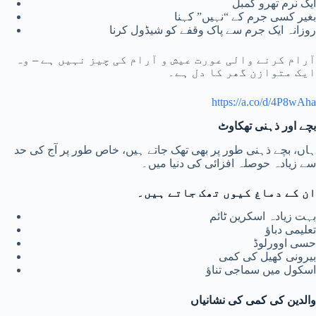
ایک نرم تھرو کمبل
بغیر کسی جرم کے “نہیں” کہنا
روزانہ ایک جرم سے پاک وقفے کو شیڈول کرنا
آرام کرنے والی عورت عیش و آرام کی چیز نہیں ہے – وہ
ایک متوازن گھر کا دل ہے۔
https://a.co/d/4P8wAha
بچے اور ذہنی تھکاوٹ
ہاں، بچے ذہنی طور پر بھی تھک جاتے ہیں، خاص طور پر آج کی حد
سے زیادہ حوصلہ افزائی کی دنیا میں۔
ان کے دماغ کیوں تھک جاتے ہیں۔
بہت زیادہ اسکرین ٹائم
تعلیمی دباؤ
حسی اوورلوڈ
بیرونی کھیل کی کمی
اسکول میں سماجی تناؤ
والدین کی کمی کی نشانیاں