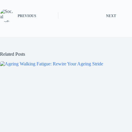
bo
tte
ail
re
ok
r
PREVIOUS
NEXT
Related Posts