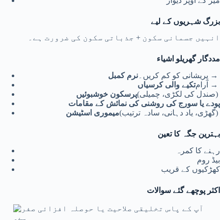
میز کے اوپر دیوار
بزرگ شہریوں کے لیے
انہیں جسمانی سکون + جذباتی سکون کی ضرورت ہے۔
مددگار گھریلو اشیاء
→ پریشانی کو کم کریں۔
نرم کمبل
→ آرام
تکیے والی کرسیاں
(صندل کی لکڑی، چمیلی)
پرسکون خوشبوئیں
پودے یا سورج کی روشنی کی نمائش کے مقامات
(گھڑی، یاد دہانی، سادہ ترتیب)
میموری اسٹیشن
بہترین جگہ کا تعین
رہنے کا کمرہ
بیڈ روم
کھڑکیوں کے قریب
اکثر پوچھے گئے سوالات