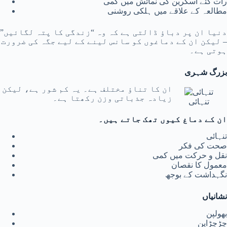
رات گئے اسکرین کی نمائش میں کمی
مطالعہ کے علاقے میں ہلکی روشنی
دنیا ان پر دباؤ ڈالتی ہے کہ وہ “زندگی کا پتہ لگائیں”
– لیکن ان کے دماغوں کو سانس لینے کے لیے جگہ کی ضرورت
ہوتی ہے۔
بزرگ شہری
ان کا تناؤ مختلف ہے۔ یہ کم شور ہے، لیکن
زیادہ جذباتی وزن رکھتا ہے۔
تنہائی
ان کے دماغ کیوں تھک جاتے ہیں۔
تنہائی
صحت کی فکر
نقل و حرکت میں کمی
معمول کا نقصان
نگہداشت کے بوجھ
نشانیاں
بھولپن
چڑچڑاپن