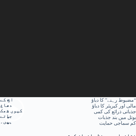
ان کے
“مضبوط رہنے” کا دباؤ
دماغ
مالی اور کیریئر کا دباؤ
کیوں تھک
جذباتی ذرائع کی کمی
جاتے
بوتل میں بند جذبات
ہیں۔
کم سماجی حمایت
نشانیاں مرد نظر انداز کرتے ہیں۔