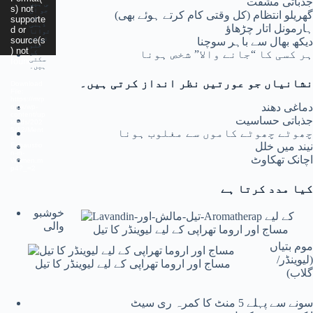
جذباتی مشقت
ی ہیں
s) not
جو ان
گھریلو انتظام (کل وقتی کام کرتے ہوئے بھی)
کی
supporte
ذہنی
ہارمونل اتار چڑھاؤ
d or
توانا
ئی کو
source(s
دیکھ بھال سے باہر سوچنا
ختم
) not
ہر کسی کا “جانے والا” شخص ہونا
کر
سکتی
found
ہیں۔
نشانیاں جو عورتیں نظر انداز کرتی ہیں۔
Download
File:
https://mrp
دماغی دھند
o.pk/wp-
content/up
جذباتی حساسیت
loads/202
5/12/Ment
چھوٹے چھوٹے کاموں سے مغلوب ہونا
al-
نیند میں خلل
Exhaustio
n-in-
اچانک تھکاوٹ
Women.m
p4?_=2
کیا مدد کرتا ہے
خوشبو
والی
مساج اور اروما تھراپی کے لیے لیوینڈر کا تیل
موم بتیاں
(لیوینڈر/
مساج اور اروما تھراپی کے لیے لیوینڈر کا تیل
گلاب)
سونے سے پہلے 5 منٹ کا کمرہ ری سیٹ