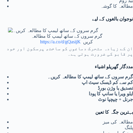
بیڈ روم
مطالعہ کا گوشہ
نوجوان بالغوں کے لیے
گرم سروں کے ساتھ لیمپ کا مطالعہ
کریں
https://a.co/d/gQasijK
ان کے زیادہ متحرک دماغوں کو ساخت، پرسکون اور خود
پر قابو کی ضرورت ہوتی ہے۔
مددگار گھریلو اشیاء
گرم سروں کے ساتھ لیمپ کا مطالعہ کریں۔
کم سے کم ڈیسک سیٹ اپ
تصدیق یا وژن بورڈ
ایلو ویرا یا سانپ کا پودا
جرنل + چپچپا نوٹ
بہترین جگہ کا تعین
مطالعہ کی میز
پلنگ