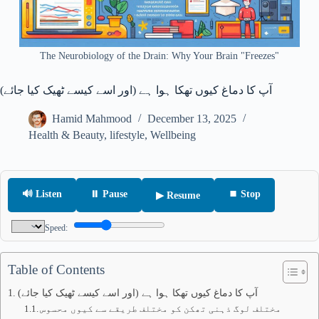
The Neurobiology of the Drain: Why Your Brain "Freezes"
آپ کا دماغ کیوں تھکا ہوا ہے (اور اسے کیسے ٹھیک کیا جائے)
Hamid Mahmood
December 13, 2025
Health & Beauty
,
lifestyle
,
Wellbeing
🔊 Listen
⏸ Pause
⏹ Stop
▶ Resume
Speed:
Table of Contents
آپ کا دماغ کیوں تھکا ہوا ہے (اور اسے کیسے ٹھیک کیا جائے)
مختلف لوگ ذہنی تھکن کو مختلف طریقے سے کیوں محسوس