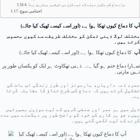
س: دماغ کو سکون دینے کے لیے کون سی خوشبو بہترین ہے؟
اختتامی سوچ
آپ کا دماغ کیوں تھکا ہوا ہے (اور اسے کیسے ٹھیک کیا جائے)
مختلف لوگ ذہنی تھکن کو مختلف طریقے سے کیوں محسوس
کرتے ہیں۔
آپ
کا دماغ کیوں تھکا ہوا ہے (اور اسے کیسے ٹھیک کیا جائے)
تمہارا دماغ ختم ہو گیا ہے۔ ذہنی تھکاوٹ ہر ایک کو یکساں طور پر
نہیں مارتی۔
عمر، ذمہ داریاں، ہارمونز اور طرز زندگی اس بات کی
تشکیل کرتے ہیں کہ دماغ کس طرح تناؤ کا مقابلہ کرتا
ہے۔
ذیل میں ہر عمر اور صنفی گروپ کے لیے موزوں بصیرتیں
ہیں، جو ہر قاری کو خود کو واضح طور پر دیکھنے میں مدد
کرنے کے لیے لکھی گئی ہیں۔