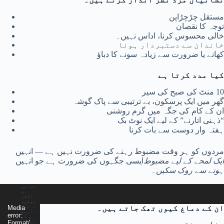
مستقل چڑچڑاپن
توجہ کا نقصان
خالی محسوس کرنا، اداس نہیں۔
خاندان سے دستبردار ہونا
کھانے یا ضرورت سے زیادہ سونے کا دباؤ
کیا مدد کرتا ہے
10 منٹ کی صبح کی سیر
گھر میں ایک پرسکون، بے ترتیبی سے پاک گوشہ
ان کے کام کی جگہ میں گرم روشنی
“ذہنی اتارنے” کے لیے ایک نوٹ بک
ہفتہ وار دوست سے بات کرنا
مردوں کو ہر وقت مضبوط رہنے کی ضرورت نہیں ہے — انہیں
ایک لمحے کے لیے مضبوط
ایسی جگہوں کی ضرورت ہے جو انہیں
ہونے سے روک سکیں۔
خواتی
خواتین میں ذہنی تھکن
ن
اکثر
پوشید
ہ ذمہ
Video
ان کے دماغ کیوں تھک جاتے ہیں۔
Media
داریو
error:
Player
ں کو
نبھات
Format(