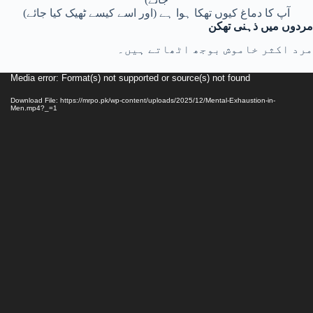
آپ کا دماغ کیوں تھکا ہوا ہے (اور اسے کیسے ٹھیک کیا جائے)
مردوں میں ذہنی تھکن
مرد اکثر خاموش بوجھ اٹھاتے ہیں۔
Media error: Format(s) not supported or source(s) not found
Download File: https://mrpo.pk/wp-content/uploads/2025/12/Mental-Exhaustion-in-
Men.mp4?_=1