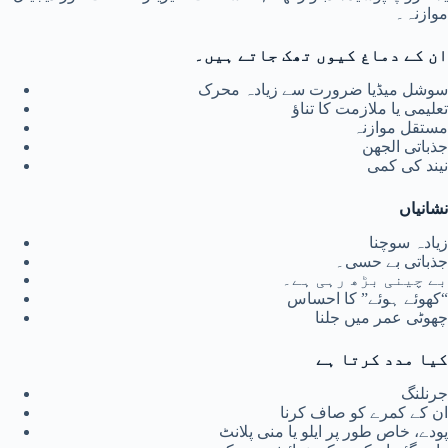
موازنہ۔
ان کے دماغ کیوں تھک جاتے ہیں۔
سوشل میڈیا ضرورت سے زیادہ محرک
تعلیمی یا ملازمت کا تناؤ
مستقل موازنہ
جذباتی الجھن
نیند کی کمی
نشانیاں
زیادہ سوچنا
جذباتی بے حسی۔
بے چینی بڑھ رہی ہے۔
“کھوئے ہوئے” کا احساس
چھوٹی عمر میں جلنا
کیا مدد کرتا ہے
جرنلنگ
ان کے کمرے کو صاف کرنا
پودے، خاص طور پر ایلو یا منی پلانٹ