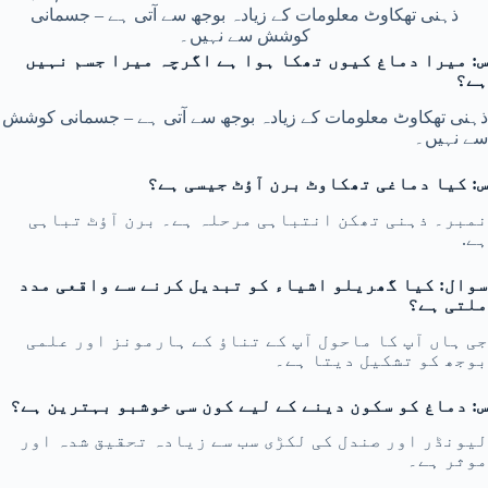
ذہنی تھکاوٹ معلومات کے زیادہ بوجھ سے آتی ہے – جسمانی
کوشش سے نہیں۔
س: میرا دماغ کیوں تھکا ہوا ہے اگرچہ میرا جسم نہیں
ہے؟
ذہنی تھکاوٹ معلومات کے زیادہ بوجھ سے آتی ہے – جسمانی کوشش
سے نہیں۔
س: کیا دماغی تھکاوٹ برن آؤٹ جیسی ہے؟
نمبر۔ ذہنی تھکن انتباہی مرحلہ ہے۔ برن آؤٹ تباہی
ہے.
سوال: کیا گھریلو اشیاء کو تبدیل کرنے سے واقعی مدد
ملتی ہے؟
جی ہاں آپ کا ماحول آپ کے تناؤ کے ہارمونز اور علمی
بوجھ کو تشکیل دیتا ہے۔
س: دماغ کو سکون دینے کے لیے کون سی خوشبو بہترین ہے؟
لیونڈر اور صندل کی لکڑی سب سے زیادہ تحقیق شدہ اور
موثر ہے۔