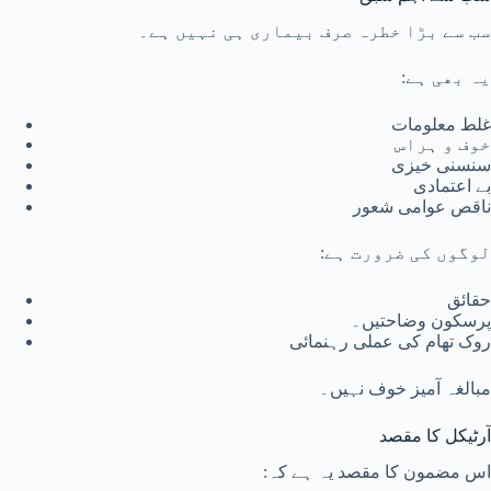
سب سے بڑا خطرہ صرف بیماری ہی نہیں ہے۔
یہ بھی ہے:
غلط معلومات
خوف و ہراس
سنسنی خیزی
بے اعتمادی
ناقص عوامی شعور
لوگوں کی ضرورت ہے:
حقائق
پرسکون وضاحتیں۔
روک تھام کی عملی رہنمائی
مبالغہ آمیز خوف نہیں۔
آرٹیکل کا مقصد
اس مضمون کا مقصد یہ ہے کہ: