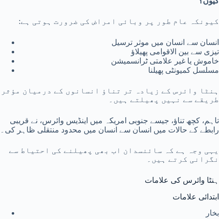
کیوں؟
کیونکہ عام طور پر وبائی امراض کی ضرورت ہوتی ہے:
انسان سے انسان میں موثر ترسیل
تیزی سے بین الاقوامی پھیلاؤ
خاموش یا غیر علامتی ٹرانسمیشن
مسلسل کمیونٹی پھیلنا
ہنٹا وائرس کے زیادہ تر تناؤ انسانوں کے درمیان مؤثر
طریقے سے نہیں پھیلتے ہیں۔
تاہم، کچھ تناؤ، جیسے جنوبی امریکہ میں اینڈیس وائرس، نے قریبی
رابطے کے حالات میں انسان سے انسان میں محدود منتقلی ظاہر کی۔
یہی وجہ ہے کہ سائنسدان اب بھی پھیلنے کی احتیاط سے
نگرانی کرتے ہیں۔
ہنٹا وائرس کی علامات
ابتدائی علامات
بخار