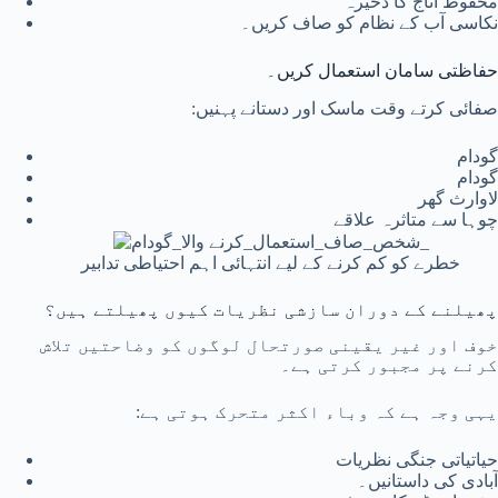
محفوظ اناج کا ذخیرہ
نکاسی آب کے نظام کو صاف کریں۔
حفاظتی سامان استعمال کریں۔
صفائی کرتے وقت ماسک اور دستانے پہنیں:
گودام
گودام
لاوارث گھر
چوہا سے متاثرہ علاقے
خطرے کو کم کرنے کے لیے انتہائی اہم احتیاطی تدابیر
پھیلنے کے دوران سازشی نظریات کیوں پھیلتے ہیں؟
خوف اور غیر یقینی صورتحال لوگوں کو وضاحتیں تلاش
کرنے پر مجبور کرتی ہے۔
یہی وجہ ہے کہ وباء اکثر متحرک ہوتی ہے:
حیاتیاتی جنگی نظریات
آبادی کی داستانیں۔