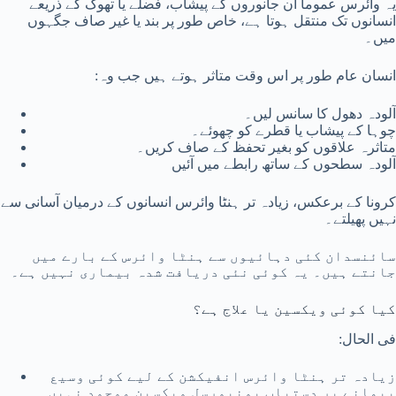
یہ وائرس عموماً ان جانوروں کے پیشاب، فضلے یا تھوک کے ذریعے
انسانوں تک منتقل ہوتا ہے، خاص طور پر بند یا غیر صاف جگہوں
میں۔
انسان عام طور پر اس وقت متاثر ہوتے ہیں جب وہ:
آلودہ دھول کا سانس لیں۔
چوہا کے پیشاب یا قطرے کو چھوئے۔
متاثرہ علاقوں کو بغیر تحفظ کے صاف کریں۔
آلودہ سطحوں کے ساتھ رابطے میں آئیں
کرونا کے برعکس، زیادہ تر ہنٹا وائرس انسانوں کے درمیان آسانی سے
نہیں پھیلتے۔
سائنسدان کئی دہائیوں سے ہنٹا وائرس کے بارے میں
جانتے ہیں۔ یہ کوئی نئی دریافت شدہ بیماری نہیں ہے۔
کیا کوئی ویکسین یا علاج ہے؟
فی الحال:
زیادہ تر ہنٹا وائرس انفیکشن کے لیے کوئی وسیع
پیمانے پر دستیاب یونیورسل ویکسین موجود نہیں