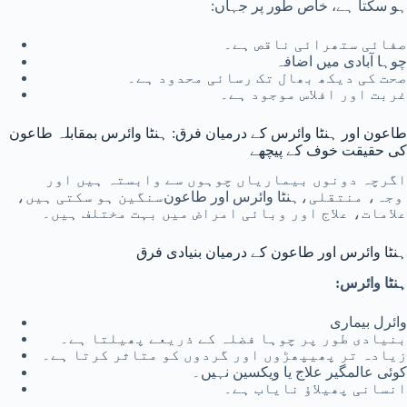
ہو سکتا ہے، خاص طور پر جہاں:
صفائی ستھرائی ناقص ہے۔
چوہا آبادی میں اضافہ
صحت کی دیکھ بھال تک رسائی محدود ہے۔
غربت اور افلاس موجود ہے۔
طاعون اور ہنٹا وائرس کے درمیان فرق: ہنٹا وائرس بمقابلہ طاعون
کی حقیقت خوف کے پیچھے
اگرچہ دونوں بیماریاں چوہوں سے وابستہ ہیں اور
وجہ، منتقلی،
ہنٹا وائرس
اور
طاعون
سنگین ہو سکتی ہیں،
علامات، علاج اور وبائی امراض میں بہت مختلف ہیں۔
ہنٹا وائرس اور طاعون کے درمیان بنیادی فرق
ہنٹا وائرس:
وائرل بیماری
بنیادی طور پر چوہا فضلہ کے ذریعے پھیلتا ہے۔
زیادہ تر پھیپھڑوں اور گردوں کو متاثر کرتا ہے۔
کوئی عالمگیر علاج یا ویکسین نہیں۔
انسانی پھیلاؤ نایاب ہے۔