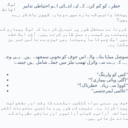
لوگ
خطرے کو کم کرنے کے لیے انتہائی اہم احتیاطی تدابیر
اچانک
ہینٹا وائرس کے بارے میں دوبارہ کیوں بات کر رہے
ہیں؟
کرونا نے مستقل طور پر تبدیل کر دیا کہ لوگ بیماری کے
پھیلنے پر کیسے رد عمل ظاہر کرتے ہیں۔ آج، ایک خطے
میں ایک چھوٹا سا پھیلنا بھی تیزی سے عالمی خبر بن
سکتا ہے۔
سوشل میڈیا بنانے والے اس خوف کو بخوبی سمجھتے ہیں۔ یہی وجہ
ہے کہ بہت سے وائرل تھمب نیلز میں جملے شامل ہیں جیسے:
“کس کو وارننگ”
“اگلی وبائی بیماری؟”
“کووڈ سے زیادہ خطرناک؟”
“عالمی ایمرجنسی”
خوف پر مبنی مواد کلکس، دیکھنے کا وقت اور مشغولیت
پیدا کرتا ہے۔ نتیجے کے طور پر، سائنسی معلومات اکثر
مبالغہ آرائی، قیاس آرائیوں اور سازشی نظریات کے
ساتھ مل جاتی ہیں۔