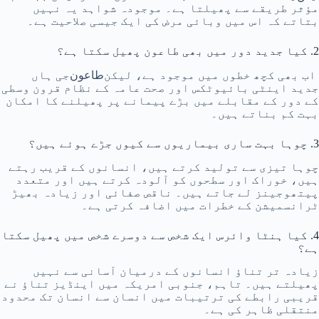
مؤثر طریقے سے پھیلتا ہے۔ موجودہ شواہد یہ نہیں
بتاتے کہ اس میں وبائی مرض کی ایک جیسی صلاحیت ہے۔
2. کیا جدید دور میں بھی طاعون پھیل سکتا ہے؟
اب بھی کچھ خطوں میں موجود ہے، لیکن
طاعون
جی ہاں
جدید اینٹی بائیوٹکس اور صحت عامہ کے نظام قرون وسطی
کے دور کے مقابلے میں بڑے پیمانے پر پھیلنے کا امکان
بہت کم بناتے ہیں۔
3. چوہا بہت ساری بیماریوں سے کیوں جڑے ہوئے ہیں؟
چوہا تیزی سے تولید کرتے ہیں، انسانوں کے قریب رہتے
ہیں، خوراک اور سطحوں کو آلودہ کرتے ہیں اور متعدد
پیتھوجینز لے جاتے ہیں۔ ناقص صفائی اور زیادہ بھیڑ
ٹرانسمیشن کے خطرات میں اضافہ کرتی ہے۔
4. کیا ہنٹا وائرس ایک شخص سے دوسرے شخص میں پھیل سکتا
ہے؟
زیادہ تر تناؤ انسانوں کے درمیان آسانی سے نہیں
پھیلتے ہیں۔ تاہم، جنوبی امریکہ میں اینڈیز تناؤ نے
قریبی رابطے کی ترتیبات میں انسان سے انسان تک محدود
منتقلی ظاہر کی ہے۔