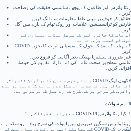
ہنٹا وائرس اور طاعون کے پیچھے سائنسی حقیقت کی وضاحت
کریں۔
حقائق کو خوف پر مبنی غلط معلومات سے الگ کریں۔
قارئین کو ٹرانسمیشن، علامات اور روک تھام کے بارے میں آگاہ
کریں۔
اس بات کا جائزہ لیں کہ سوشل میڈیا بیماری کے
خوف کو کیسے بڑھاتا ہے۔
COVID کے پھیلنے کے بعد کے خوف کے نفسیاتی اثرات کا تجزیہ
کریں۔
غیر ضروری ہسٹیریا پھیلائے بغیر آگاہی کو فروغ دیں۔
عالمی سطح پر صحت عامہ کی ذمہ دارانہ تفہیم کی حوصلہ
افزائی کریں۔
لاکھوں لوگ COVID وبائی مرض سے بچ گئے، لیکن نفسیاتی
اثر باقی ہے۔ یہ صدمہ اب شکل دے رہا ہے کہ دنیا ہر نئے
وائرس کی سرخی پر کس طرح کا رد عمل ظاہر کرتی ہے۔
6 اہم سوالات
1. کیا ہنٹا وائرس COVID-19 سے زیادہ خطرناک ہے؟
ہینٹا وائرس سنگین صورتوں میں اموات کی شرح زیادہ ہو سکتا ہے،
لیکن یہ COVID-19 کے مقابلے انسانوں کے درمیان بہت کم