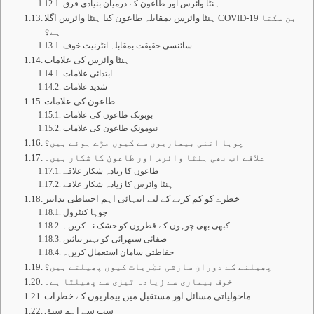
ہنٹا وائرس اور طاعون کے درمیان بنیادی فرق
ہنٹا وائرس بمقابلہ طاعون کیا ہنٹا وائرس اگلا COVID-19 بن سکتا
ہے؟
سائنسی حقیقت بمقابلہ انٹرنیٹ خوف
ہنٹا وائرس کی علامات
ابتدائی علامات
شدید علامات
طاعون کی علامات
بوبونک طاعون کی علامات
نیومونک طاعون کی علامات
چوہا اتنی بیماریوں سے کیوں جڑے ہوئے ہیں؟
علاقے اب بھی ہنٹا وائرس اور طاعون کا شکار ہیں۔
طاعون کا زیادہ شکار علاقے
ہنٹا وائرس کا زیادہ شکار علاقے
خطرے کو کم کرنے کے لیے انتہائی اہم احتیاطی تدابیر
چوہا کنٹرول
کبھی بھی چوہوں کے قطروں کو خشک نہ کریں۔
صفائی ستھرائی کو بہتر بنائیں
حفاظتی سامان استعمال کریں۔
پھیلنے کے دوران سازشی نظریات کیوں پھیلتے ہیں؟
خوف بیماری سے زیادہ تیزی سے پھیلتا ہے۔
ماحولیاتی مسائل اور مستقبل میں بیماریوں کے خطرات
سب سے اہم سبق