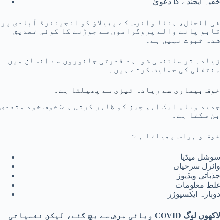
خفیہ ایجنڈے کا دعویٰ
فی الحال، ہنٹا وائرس کے پھیلاؤ کو انجینئرڈ آبادی پر
قابو پانے والے پروگراموں سے جوڑنے کا کوئی تصدیق
شدہ ثبوت نہیں ہے۔
زیادہ تر سائنسی شواہد قدرتی جانوروں سے انسان میں
منتقلی کی حمایت کرتے ہیں۔
خوف بیماری سے زیادہ تیزی سے پھیلتا ہے۔
جدید وباء ایک اہم چیز کو ظاہر کرتی ہے: خوف خود متعدی
بن سکتا ہے۔
خوف و ہراس پھیلتا ہے:
سوشل میڈیا
وائرل سرخیاں
جذباتی ویڈیوز
غلط معلومات
دوبارہ ایکسپوژر
لاکھوں لوگ COVID وبائی مرض سے بچ گئے، لیکن نفسیاتی