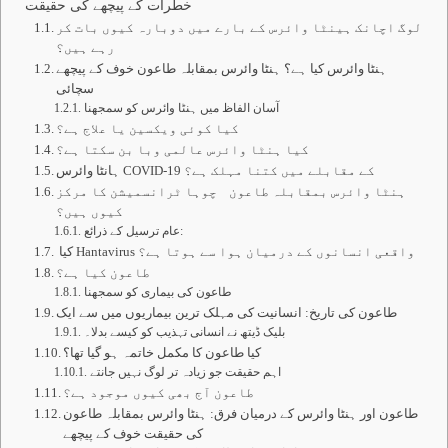
خطرات کے پیچھے کی حقیقت
لوگ اچانک ہینٹا وائرس کے بارے میں دوبارہ کیوں بات کر
رہے ہیں؟
ہنٹا وائرس کیا ہے؟ ہنٹا وائرس بمقابلہ طاعون خوف کے پیچھے
سچائی
آسان الفاظ میں ہنٹا وائرس کو سمجھنا
کیا کوئی ویکسین یا علاج ہے؟
کیا ہنٹا وائرس عالمی وبا بن سکتا ہے؟
ہانٹا وائرس COVID-19 کے مقابلے میں کتنا مہلک ہے؟
ہنٹا وائرس بمقابلہ طاعون چوہا ٹرانسمیشن کا مرکز
کیوں ہیں؟
عام ترسیل کے ذرائع:
کیا Hantavirus واقعی انسانوں کے درمیان ہوا سے ہوتا ہے؟
طاعون کیا ہے؟
طاعون کی بیماری کو سمجھنا
طاعون کی تاریخ: انسانیت کی مہلک ترین بیماریوں میں سے ایک
بلیک ڈیتھ نے انسانی تہذیب کو کیسے بدلا۔
کیا طاعون کا مکمل خاتمہ ہو گیا تھا؟
اہم حقیقت جو زیادہ تر لوگ نہیں جانتے
طاعون آج بھی کیوں موجود ہے؟
طاعون اور ہنٹا وائرس کے درمیان فرق: ہنٹا وائرس بمقابلہ طاعون
کی حقیقت خوف کے پیچھے