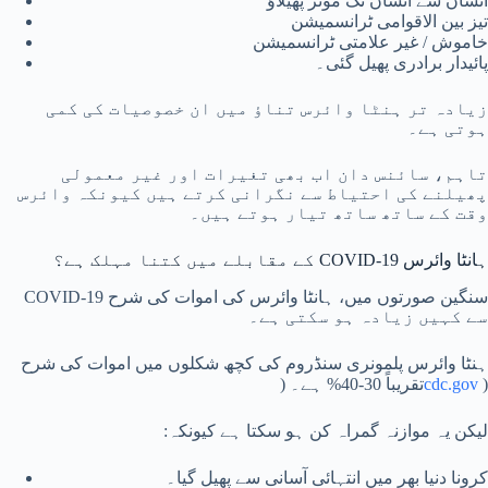
انسان سے انسان تک موثر پھیلاؤ
تیز بین الاقوامی ٹرانسمیشن
خاموش / غیر علامتی ٹرانسمیشن
پائیدار برادری پھیل گئی۔
زیادہ تر ہنٹا وائرس تناؤ میں ان خصوصیات کی کمی
ہوتی ہے۔
تاہم، سائنس دان اب بھی تغیرات اور غیر معمولی
پھیلنے کی احتیاط سے نگرانی کرتے ہیں کیونکہ وائرس
وقت کے ساتھ ساتھ تیار ہوتے ہیں۔
ہانٹا وائرس COVID-19 کے مقابلے میں کتنا مہلک ہے؟
سنگین صورتوں میں، ہانٹا وائرس کی اموات کی شرح COVID-19
سے کہیں زیادہ ہو سکتی ہے۔
ہنٹا وائرس پلمونری سنڈروم کی کچھ شکلوں میں اموات کی شرح
)
cdc.gov
تقریباً 30-40% ہے۔ (
لیکن یہ موازنہ گمراہ کن ہو سکتا ہے کیونکہ:
کرونا دنیا بھر میں انتہائی آسانی سے پھیل گیا۔