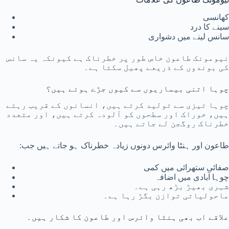
کھانسی
سینے کا درد
سانس لینے میں دشواری
نیومونک طاعون خاص طور پر خطرناک ہے کیونکہ یہ سانس
کی بوندوں کے ذریعے پھیل سکتا ہے۔
چوہا اتنی بیماریوں سے کیوں جڑے ہوئے ہیں؟
چوہا تیزی سے تولید کرتے ہیں، انسانوں کے قریب رہتے
ہیں، خوراک اور سطحوں کو آلودہ کرتے ہیں، اور متعدد
خطرناک روگجن لے جاتے ہیں۔
طاعون اور ہنٹا وائرس دونوں زیادہ خطرناک ہو جاتے ہیں جب:
صفائی ستھرائی میں کمی
چوہا آبادی میں اضافہ
شہری بھیڑ بڑھ رہی ہے۔
ماحولیاتی توازن بگڑ رہا ہے۔
علاقے اب بھی ہنٹا وائرس اور طاعون کا شکار ہیں۔