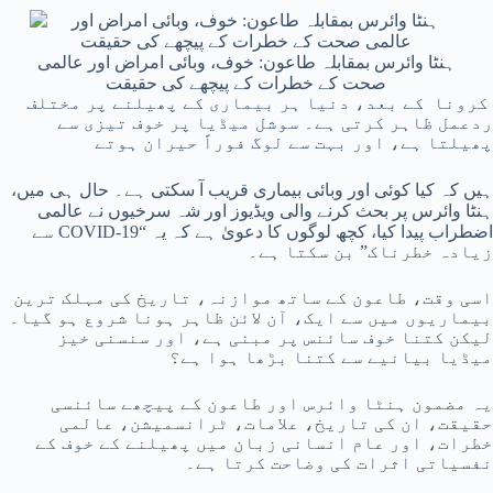
ہنٹا وائرس بمقابلہ طاعون: خوف، وبائی امراض اور عالمی
صحت کے خطرات کے پیچھے کی حقیقت
کرونا کے بعد، دنیا ہر بیماری کے پھیلنے پر مختلف
ردعمل ظاہر کرتی ہے۔ سوشل میڈیا پر خوف تیزی سے
پھیلتا ہے، اور بہت سے لوگ فوراً حیران ہوتے
ہیں کہ کیا کوئی اور وبائی بیماری قریب آ سکتی ہے۔ حال ہی میں،
ہنٹا وائرس پر بحث کرنے والی ویڈیوز اور شہ سرخیوں نے عالمی
اضطراب پیدا کیا، کچھ لوگوں کا دعویٰ ہے کہ یہ “COVID-19 سے
زیادہ خطرناک” بن سکتا ہے۔
اسی وقت، طاعون کے ساتھ موازنہ، تاریخ کی مہلک ترین
بیماریوں میں سے ایک، آن لائن ظاہر ہونا شروع ہو گیا۔
لیکن کتنا خوف سائنس پر مبنی ہے، اور سنسنی خیز
میڈیا بیانیے سے کتنا بڑھا ہوا ہے؟
یہ مضمون ہنٹا وائرس اور طاعون کے پیچھے سائنسی
حقیقت، ان کی تاریخ، علامات، ٹرانسمیشن، عالمی
خطرات، اور عام انسانی زبان میں پھیلنے کے خوف کے
نفسیاتی اثرات کی وضاحت کرتا ہے۔