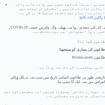
جنوبی امریکہ کے کچھ حصوں میں پائے جانے والے
اینڈیز تناؤ نے قریبی رابطے کی ترتیبات میں
انسان سے انسان میں محدود ترسیل ظاہر کی ہے۔
)
رائٹرز ڈاٹ کام
(
یہ انتہائی متعدی ہوا سے پھیلنے والے وائرس جیسے COVID-19،
خسرہ، یا انفلوئنزا سے بہت مختلف ہے۔
طاعون کیا ہے؟
طاعون کی بیماری کو سمجھنا
طاعون Yersinia pestis
نامی بیکٹیریا کی وجہ سے ہوتا ہے ۔
تاریخی طور پر، طاعون انسانی تاریخ میں سب سے مہلک وبائی
امراض میں سے ایک کا سبب بنا:
یہ بیماری متاثرہ پسوؤں، چوہوں اور بعض صورتوں میں
سانس کی بوندوں سے پھیلتی ہے۔