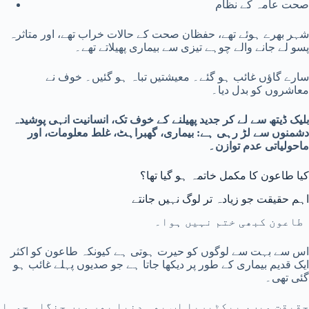
صحت عامہ کے نظام
شہر بھرے ہوئے تھے، حفظان صحت کے حالات خراب تھے، اور متاثرہ
پسو لے جانے والے چوہے تیزی سے بیماری پھیلاتے تھے۔
سارے گاؤں غائب ہو گئے۔ معیشتیں تباہ ہو گئیں۔ خوف نے
معاشروں کو بدل دیا۔
بلیک ڈیتھ سے لے کر جدید پھیلنے کے خوف تک، انسانیت انہی پوشیدہ
دشمنوں سے لڑ رہی ہے: بیماری، گھبراہٹ، غلط معلومات، اور
ماحولیاتی عدم توازن۔
کیا طاعون کا مکمل خاتمہ ہو گیا تھا؟
اہم حقیقت جو زیادہ تر لوگ نہیں جانتے
طاعون کبھی ختم نہیں ہوا۔
اس سے بہت سے لوگوں کو حیرت ہوتی ہے کیونکہ طاعون کو اکثر
ایک قدیم بیماری کے طور پر دیکھا جاتا ہے جو صدیوں پہلے غائب ہو
گئی تھی۔
حقیقت میں، بیکٹیریا اب بھی دنیا بھر میں جنگلی چوہا