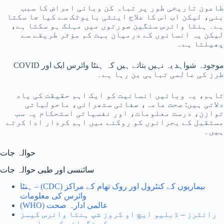
طاعون تاریخی طور پر تباہ کن وبائی امراض کا سبب
بنی، لیکن اب اس کا علاج اینٹی بایوٹک سے کیا جا سکتا
ہے۔ ہنٹا وائرس سنگین صورتوں میں مہلک ہو سکتا ہے،
لیکن یہ انسانوں کے درمیان بہت کم مؤثر طریقے سے
پھیلتا ہے۔
موجودہ شواہد یہ نہیں بتاتے ہیں کہ ہنٹا وائرس ایک اور COVID
طرز کی عالمی تباہی بن رہا ہے۔
تاہم، یہ وبائیں انسانیت کو ایک اہم حقیقت کی یاد
دلاتی ہیں: صحت عامہ، صفائی ستھرائی، ماحولیاتی
توازن، درست معلومات، اور نفسیاتی استحکام یہ سب
مستقبل کے بحرانوں کو روکنے میں اہم کردار ادا کرتے
ہیں۔
حوالہ جات
سائنسی اور طبی حوالہ جات
بیماریوں کے کنٹرول اور روک تھام کے مراکز (CDC) – ہنٹا
وائرس کی معلومات
عالمی ادارہ صحت (WHO)
رائٹرز – ڈبلیو ایچ او کروز شپ ہنٹا وائرس کیسز
کی نگرانی کر رہا ہے۔