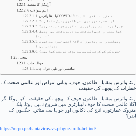
آرٹیکل کا مقصد
6 اہم سوالات
1. کیا ہنٹا وائرس COVID-19 سے زیادہ خطرناک ہے؟
2. کیا جدید دور میں بھی طاعون پھیل سکتا ہے؟
3. چوہا بہت ساری بیماریوں سے کیوں جڑے ہوئے ہیں؟
4. کیا ہنٹا وائرس ایک شخص سے دوسرے شخص میں پھیل
سکتا ہے؟
5. پھیلنے والی ویڈیوز آن لائن اتنی تیزی سے کیوں
پھیلتی ہیں؟
6. خطرے کو کم کرنے کے سب سے مؤثر طریقے کیا ہیں؟
نتیجہ
حوالہ جات
سائنسی اور طبی حوالہ جات
ہنٹا وائرس بمقابلہ طاعون: خوف، وبائی امراض اور عالمی صحت کے
خطرات کے پیچھے کی حقیقت
ہنٹا وائرس بمقابلہ طاعون خوف کے پیچھے کی حقیقت۔ کیا ہوگا اگر
اگلا عالمی صحت کا خوف لیبارٹری میں شروع نہیں ہوتا، بلکہ
متروک عمارتوں، اناج کی دکانوں اور چوہا سے متاثرہ جگہوں کے
اندر؟
https://mrpo.pk/hantavirus-vs-plague-truth-behind/