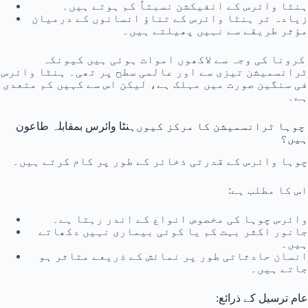
ہنٹا وائرس کے انفیکشن نسبتاً کم ہوتے ہیں۔
زیادہ تر ہنٹا وائرس کے تناؤ انسانوں کے درمیان
مؤثر طریقے سے نہیں پھیلتے ہیں۔
کرونا کی وجہ سے لاکھوں اموات ہوئی ہیں کیونکہ
ٹرانسمیشن تیزی سے اور عالمی سطح پر تھی۔ ہنٹا وائرس
فی سنگین صورت میں مہلک ہے، لیکن اس سے کہیں کم متعدی
ہے۔
چوہا ٹرانسمیشن کا مرکز کیوں
ہنٹا وائرس بمقابلہ طاعون
ہیں؟
چوہا وائرس کے قدرتی ذخائر کے طور پر کام کرتے ہیں۔
اس کا مطلب ہے:
وائرس چوہا کی مخصوص انواع کے اندر رہتا ہے۔
جانور اکثر بہت کم یا کوئی بیماری نہیں دکھاتے
ہیں۔
انسان حادثاتی طور پر نمائش کے ذریعے متاثر ہو
جاتے ہیں۔
عام ترسیل کے ذرائع: