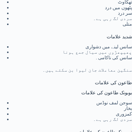
تھکاوٹ
پٹھوں میں درد
سر درد
سردی لگ رہی ہے۔
متلی
شدید علامات
سانس لینے میں دشواری
پھیپھڑوں میں سیال جمع ہونا
سانس کی ناکامی۔
سنگین معاملات جان لیوا بن سکتے ہیں۔
طاعون کی علامات
بوبونک طاعون کی علامات
سوجن لمف نوڈس
بخار
کمزوری
سردی لگ رہی ہے۔
نیومونک طاعون کی علامات