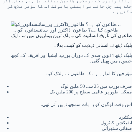
ہنٹا وایرس کے برعکس، طاعون بیکٹیریل ہے، یعنی اگر
جلد پتہ چل جائے تو اینٹی بایوٹک اس کا مؤثر علاج کر
سکتی ہے۔
طاعون کیا ہے؟ طاعون_ڈاکٹرز_اور_سائنسدانوں_کو…
طاعون کی تاریخ: انسانیت کی مہلک ترین بیماریوں میں سے ایک
بلیک ڈیتھ نے انسانی تہذیب کو کیسے بدلا۔
بلیک ڈیتھ 14ویں صدی کے دوران یورپ، ایشیا اور افریقہ کے کچھ
حصوں میں پھیل گئی۔
مؤرخین کا اندازہ ہے کہ طاعون نے ہلاک کیا:
صرف یورپ میں 25 سے 50 ملین لوگ
ممکنہ طور پر عالمی سطح پر 200 ملین تک
اس وقت لوگوں کو یہ بات سمجھ نہیں آتی تھی:
بیکٹیریا
انفیکشن کنٹرول
صفائی ستھرائی