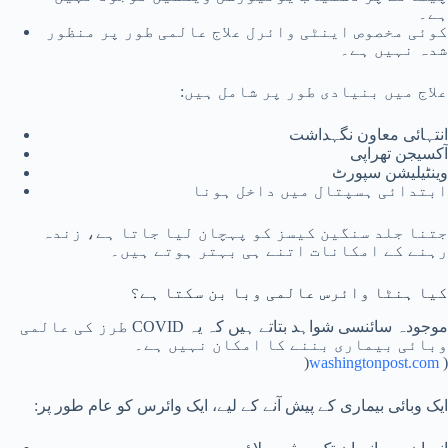
ہے۔
کوئی مخصوص اینٹی وائرل علاج عالمی طور پر منظور
شدہ نہیں ہے۔
علاج میں بنیادی طور پر شامل ہیں:
انتہائی معاون نگہداشت
آکسیجن تھراپی
وینٹیلیشن سپورٹ
ابتدائی ہسپتال میں داخل ہونا
جتنا جلد سنگین کیسز کو پہچان لیا جاتا ہے، زندہ
رہنے کے امکانات اتنے ہی بہتر ہوتے ہیں۔
کیا ہنٹا وائرس عالمی وبا بن سکتا ہے؟
موجودہ سائنسی شواہد بتاتے ہیں کہ یہ COVID طرز کی عالمی
وبائی بیماری بننے کا امکان نہیں ہے۔
(
washingtonpost.com
)
ایک وبائی بیماری کے پیش آنے کے لیے، ایک وائرس کو عام طور پر: