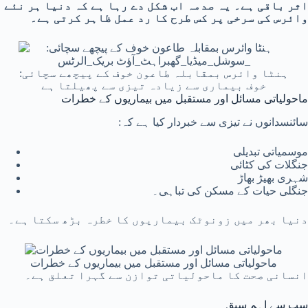
اثر باقی ہے۔ یہ صدمہ اب شکل دے رہا ہے کہ دنیا ہر نئے
وائرس کی سرخی پر کس طرح کا رد عمل ظاہر کرتی ہے۔
ہنٹا وائرس بمقابلہ طاعون خوف کے پیچھے سچائی:
خوف بیماری سے زیادہ تیزی سے پھیلتا ہے
ماحولیاتی مسائل اور مستقبل میں بیماریوں کے خطرات
سائنسدانوں نے تیزی سے خبردار کیا ہے کہ:
موسمیاتی تبدیلی
جنگلات کی کٹائی
شہری بھیڑ بھاڑ
جنگلی حیات کے مسکن کی تباہی۔
دنیا بھر میں زونوٹک بیماریوں کا خطرہ بڑھ سکتا ہے۔
ماحولیاتی مسائل اور مستقبل میں بیماریوں کے خطرات
انسانی صحت کا ماحولیاتی توازن سے گہرا تعلق ہے۔
سب سے اہم سبق