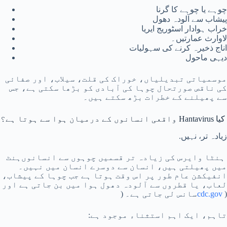
چوہے یا چوہے کا گرنا
پیشاب سے آلودہ دھول
خراب ہوادار اسٹوریج ایریا
لاوارث عمارتیں۔
اناج ذخیرہ کرنے کی سہولیات
دیہی ماحول
موسمیاتی تبدیلیاں، خوراک کی قلت، سیلاب، اور صفائی
کی ناقص صورتحال چوہا کی آبادی کو بڑھا سکتی ہے، جس
سے پھیلنے کے خطرات بڑھ سکتے ہیں۔
کیا Hantavirus واقعی انسانوں کے درمیان ہوا سے ہوتا ہے؟
زیادہ تر، نہیں.
ہنٹا وایرس کی زیادہ تر قسمیں چوہوں سے انسانوں
ہنٹ
میں پھیلتی ہیں، انسان سے دوسرے انسان میں نہیں۔
انفیکشن عام طور پر اس وقت ہوتا ہے جب چوہا کے پیشاب،
لعاب، یا قطروں سے آلودہ دھول ہوا میں بن جاتی ہے اور
)
cdc.gov
سانس لی جاتی ہے۔ (
تاہم، ایک اہم استثناء موجود ہے: