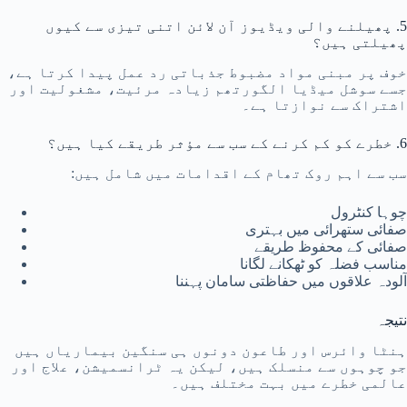
5. پھیلنے والی ویڈیوز آن لائن اتنی تیزی سے کیوں
پھیلتی ہیں؟
خوف پر مبنی مواد مضبوط جذباتی رد عمل پیدا کرتا ہے،
جسے سوشل میڈیا الگورتھم زیادہ مرئیت، مشغولیت اور
اشتراک سے نوازتا ہے۔
6. خطرے کو کم کرنے کے سب سے مؤثر طریقے کیا ہیں؟
سب سے اہم روک تھام کے اقدامات میں شامل ہیں:
چوہا کنٹرول
صفائی ستھرائی میں بہتری
صفائی کے محفوظ طریقے
مناسب فضلہ کو ٹھکانے لگانا
آلودہ علاقوں میں حفاظتی سامان پہننا
نتیجہ
ہنٹا وائرس اور طاعون دونوں ہی سنگین بیماریاں ہیں
جو چوہوں سے منسلک ہیں، لیکن یہ ٹرانسمیشن، علاج اور
عالمی خطرے میں بہت مختلف ہیں۔