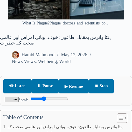
What Is Plague?Plague_doctors_and_scientists_co…
ہنٹا وائرس بمقابلہ طاعون: خوف، وبائی امراض اور عالمی
صحت کے خطرات
Hamid Mahmood
May 12, 2026
News Views
,
Wellbeing
,
World
🔊 Listen
⏸ Pause
⏹ Stop
▶ Resume
Speed:
Table of Contents
ہنٹا وائرس بمقابلہ طاعون: خوف، وبائی امراض اور عالمی صحت کے