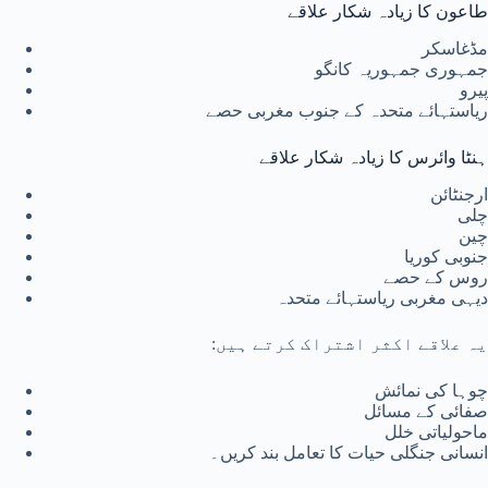
طاعون کا زیادہ شکار علاقے
مڈغاسکر
جمہوری جمہوریہ کانگو
پیرو
ریاستہائے متحدہ
کے جنوب مغربی حصے
ہنٹا وائرس کا زیادہ شکار علاقے
ارجنٹائن
چلی
چین
جنوبی کوریا
روس
کے حصے
دیہی مغربی ریاستہائے متحدہ
یہ علاقے اکثر اشتراک کرتے ہیں:
چوہا کی نمائش
صفائی کے مسائل
ماحولیاتی خلل
انسانی جنگلی حیات کا تعامل بند کریں۔