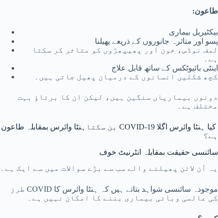
طاعون:
بیکٹیریل بیماری
پسو اور متاثرہ جانوروں کے ذریعے پھیلنا
لمف نوڈس، خون اور پھیپھڑوں کو متاثر کر سکتا
ہے۔
اینٹی بائیوٹکس کے ساتھ قابل علاج
کچھ شکلیں انسانوں کے درمیان پھیل جاتی ہیں۔
دونوں بیماریاں سنگین ہیں، لیکن ان کا برتاؤ بہت
مختلف ہے۔
کیا ہنٹا وائرس اگلا COVID-19 بن سکتا
ہنٹا وائرس بمقابلہ طاعون
ہے؟
سائنسی حقیقت بمقابلہ انٹرنیٹ خوف
یہ آن لائن پھیلنے والے سب سے بڑے سوالات میں سے ایک ہے۔
موجودہ سائنسی شواہد بتاتے ہیں کہ ہنٹا وائرس کا COVID طرز
کی عالمی وبائی بیماری بننے کا امکان نہیں ہے۔