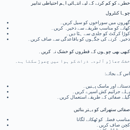
خطرے کو کم کرنے کے لیے انتہائی اہم احتیاطی تدابیر
چوہا کنٹرول
گھروں میں سوراخوں کو سیل کریں۔
کھانے کو مناسب طریقے سے ذخیرہ کریں۔
کوڑا کرکٹ کو جلدی سے ہٹا دیں۔
ذخیرہ کرنے کی جگہوں کو باقاعدگی سے صاف کریں۔
کبھی بھی چوہوں کے قطروں کو خشک نہ کریں۔
خشک جھاڑو آلودہ ذرات کو ہوا میں چھوڑ سکتا ہے۔
اس کے بجائے:
دستانے اور ماسک پہنیں۔
پہلے جراثیم کش اسپرے کریں۔
گیلے صفائی کے طریقے استعمال کریں۔
صفائی ستھرائی کو بہتر بنائیں
مناسب فضلہ کو ٹھکانے لگانا
کچن صاف کریں۔