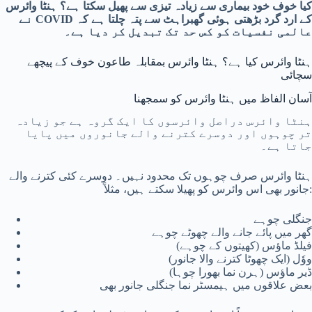
کیا خوف خود بیماری سے زیادہ تیزی سے پھیل سکتا ہے؟ ہنٹا وائرس
کے ارد گرد بڑھتی ہوئی گھبراہٹ سے پتہ چلتا ہے کہ COVID نے
عالمی نفسیات کو کس حد تک تبدیل کر دیا ہے۔
ہنٹا وائرس کیا ہے؟ ہنٹا وائرس بمقابلہ طاعون خوف کے پیچھے
سچائی
آسان الفاظ میں ہنٹا وائرس کو سمجھنا
ہنٹا وائرس دراصل وائرسوں کا ایک گروہ ہے جو زیادہ
تر چوہوں اور دوسرے کترنے والے جانوروں میں پایا
جاتا ہے۔
ہنٹا وائرس صرف چوہوں تک محدود نہیں۔ دوسرے کئی کترنے والے
جانور بھی اس وائرس کو پھیلا سکتے ہیں، مثلاً:
جنگلی چوہے
گھر میں پائے جانے والے چھوٹے چوہے
فیلڈ ماؤس (کھیتوں کے چوہے)
ووٗل (ایک چھوٹا کترنے والا جانور)
ڈیر ماؤس (ہرن نما بھورا چوہا)
بعض علاقوں میں ہیمسٹر نما جنگلی جانور بھی