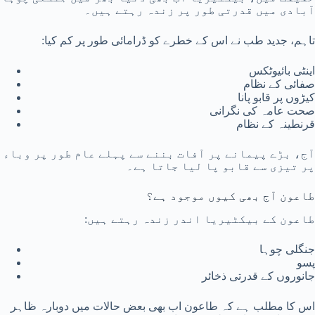
آبادی میں قدرتی طور پر زندہ رہتے ہیں۔
تاہم، جدید طب نے اس کے خطرے کو ڈرامائی طور پر کم کیا:
اینٹی بائیوٹکس
صفائی کے نظام
کیڑوں پر قابو پانا
صحت عامہ کی نگرانی
قرنطینہ کے نظام
آج، بڑے پیمانے پر آفات بننے سے پہلے عام طور پر وباء
پر تیزی سے قابو پا لیا جاتا ہے۔
طاعون آج بھی کیوں موجود ہے؟
طاعون کے بیکٹیریا اندر زندہ رہتے ہیں:
جنگلی چوہا
پسو
جانوروں کے قدرتی ذخائر
اس کا مطلب ہے کہ طاعون اب بھی بعض حالات میں دوبارہ ظاہر