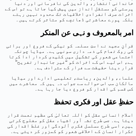
خاندانی انتشار، والدین کی نافرمانی اور دنیا
پرستی کو مستقل انداز میں پیش کیا جاتا ہے تو اس کے
اثرات صرف انفرادی اخلاقیات تک محدود نہیں رہتے
بلکہ پورے معاشرتی ڈھانچے کو متاثر کرتے ہیں۔
امر بالمعروف و نہی عن المنکر
قرآنِ مجید نے امتِ مسلمہ کو نیکی کے فروغ اور برائی
کی روک تھام کی ذمہ داری سونپی ہے۔ میڈیا چونکہ
اجتماعی شعور کی تشکیل میں کلیدی کردار ادا کرتا
ہے، اس لیے اس کے اثرات کو “غیر جانبدار تفریح”
قرار دینا حقیقت سے فرار کے مترادف ہے۔
علماء، والدین، ریاست، تعلیمی ادارے اور میڈیا
مالکان سب اس حوالے سے جواب دہ ہیں کہ معاشرے میں
کس قسم کی اقدار کو فروغ دیا جا رہا ہے۔
حفظِ عقل اور فکری تحفظ
اسلام انسانی عقل کو اللہ تعالیٰ کی عظیم نعمت قرار
دیتا ہے۔ جس طرح نشہ آور اشیاء عقل کو مفلوج کرتی
ہیں، اسی طرح مسلسل فکری آلودگی اور غلط اقدار کی
تکرار انسان کے اخلاقی شعور کو کمزور کر دیتی ہے۔