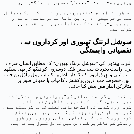
چیزیں رفتہ رفتہ “معمول” محسوس ہونے لگتی ہیں۔
اس طرح ڈرامہ صرف تفریح نہیں رہتا بلکہ ایک متبادل
سماجی تربیتی ادارہ بن جاتا ہے جو مذہب، خاندان
اور روایتی ثقافت کے مقابلے میں نئی اقدار پیدا
کرتا ہے۔
سوشل لرننگ تھیوری اور کرداروں سے
نفسیاتی وابستگی
البرٹ بینڈورا کی “سوشل لرننگ تھیوری” کے مطابق انسان صرف
براہِ راست تجربات سے نہیں بلکہ دوسروں کو دیکھ کر بھی سیکھتا
ہے۔ ٹیلی وژن ڈراموں کے کردار ناظرین کے لیے رول ماڈل بن جاتے
ہیں، خصوصاً جب انہیں پرکشش، کامیاب یا جذباتی طور پر
متاثرکن انداز میں پیش کیا جائے۔
پاکستانی ڈرامے اس اثر کو “پیراسوشل وابستگی” کے
ذریعے مزید گہرا کرتے ہیں۔ ناظرین ڈرامائی
کرداروں کے ساتھ ایک جذباتی تعلق قائم کرلیتے ہیں،
گویا وہ ان کی اپنی زندگی کا حصہ ہوں۔ یہی تعلق
کرداروں کے خیالات، لباس، زبان، رویوں اور طرزِ
زندگی کو ناظرین کے ذہن میں قابلِ قبول بناتا ہے۔
نوجوان نسل اس عمل سے سب سے زیادہ متاثر ہوتی ہے