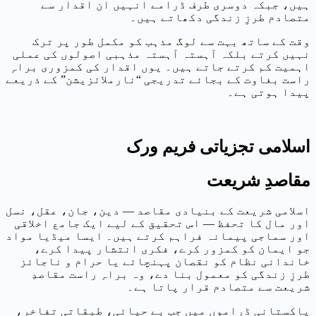
ہیں، جبکہ دوسری طرف ڈرامے انہیں ان اقدار سے
متصادم طرزِ زندگی دکھاتے ہیں۔
وقت کے ساتھ بہت سے لوگ مذہب کو مکمل طور پر ترک
نہیں کرتے بلکہ آہستہ آہستہ مذہبی اصولوں کی عملی
اہمیت کم کرتے جاتے ہیں۔ یوں اقدار کی کمزوری براہِ
راست بغاوت کے بجائے تدریجی “نارملائزیشن” کے ذریعے
پیدا ہوتی ہے۔
اسلامی تجزیاتی فریم ورک
مقاصدِ شریعت
اسلامی شریعت کے بنیادی مقاصد — دین، جان، عقل، نسل
اور مال کا تحفظ — اس تحقیق کے لیے ایک جامع اخلاقی
اور سماجی پیمانہ فراہم کرتے ہیں۔ ایسا میڈیا مواد
جو ایمان کو کمزور کرے، فکری انتشار پیدا کرے،
خاندانی نظام کو نقصان پہنچائے یا حرام و ناجائز
طرزِ زندگی کو معمول بنا دے، وہ براہِ راست مقاصدِ
شریعت سے متصادم قرار پاتا ہے۔
پاکستانی ڈراموں میں جب بے حیائی، طبقاتی تفاخر،