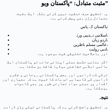
مثبت متبادل: “پاکستان ویو”
یہ تحقیق صرف تنقید نہیں کرتی بلکہ ایک مثبت
متبادل وژن بھی پیش کرتی ہے۔
پاکستان کے پاس:
اسلامی تہذیبی ورثہ،
اردو زبان،
عالمی مسلم ناظرین،
ادبی روایت،
اور باصلاحیت تخلیقی قوت موجود ہے۔
اگر مناسب حکمتِ عملی اپنائی جائے تو پاکستان ایک
عالمی اسلامی ثقافتی میڈیا طاقت بن سکتا ہے۔
ترکی کے ڈراموں اور بعض پاکستانی روحانی و فکری
ڈراموں کی کامیابی اس بات کا ثبوت ہے کہ معیاری اور
اقدار پر مبنی مواد تجارتی طور پر بھی کامیاب
ہوسکتا ہے۔
نتیجہ
یہ تحقیق واضح کرتی ہے کہ پاکستانی ٹیلی وژن ڈرامے