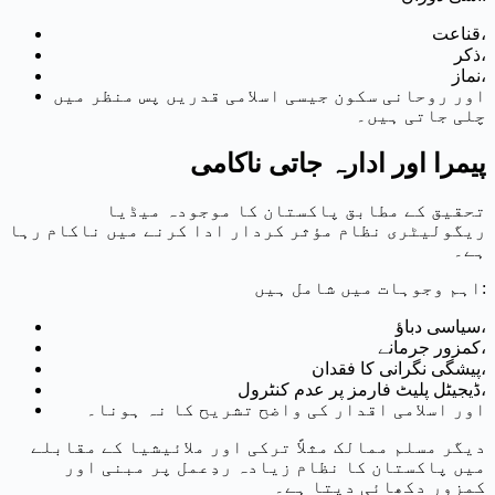
قناعت،
ذکر،
نماز،
اور روحانی سکون جیسی اسلامی قدریں پس منظر میں
چلی جاتی ہیں۔
پیمرا اور ادارہ جاتی ناکامی
تحقیق کے مطابق پاکستان کا موجودہ میڈیا
ریگولیٹری نظام مؤثر کردار ادا کرنے میں ناکام رہا
ہے۔
اہم وجوہات میں شامل ہیں:
سیاسی دباؤ،
کمزور جرمانے،
پیشگی نگرانی کا فقدان،
ڈیجیٹل پلیٹ فارمز پر عدم کنٹرول،
اور اسلامی اقدار کی واضح تشریح کا نہ ہونا۔
دیگر مسلم ممالک مثلاً ترکی اور ملائیشیا کے مقابلے
میں پاکستان کا نظام زیادہ ردِعمل پر مبنی اور
کمزور دکھائی دیتا ہے۔