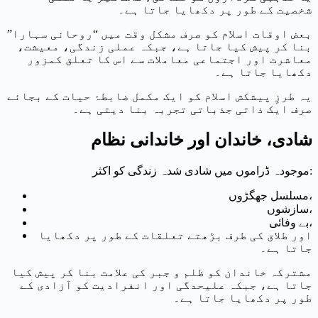
شخصیت کے طور پر دکھایا جاتا ہے۔
بعض اوقات اسلام کو صرف مشکل وقت میں “روحانی سہارا”
بنا کر پیش کیا جاتا ہے، جبکہ عملی زندگی، معیشت،
معاشرت اور اجتماعی معاملات سے اس کا تعلق کمزور
دکھایا جاتا ہے۔
یہ طرزِ پیشکش اسلام کو ایک مکمل ضابطۂ حیات کے بجائے
صرف ایک ذاتی جذباتی تجربہ بنا دیتی ہے۔
شادی، خاندان اور خاندانی نظام
موجودہ ڈراموں میں شادی شدہ زندگی کو اکثر:
مسلسل جھگڑوں،
سازشوں،
بے وفائی،
اور طلاق کی طرف بڑھتے تعلقات کے طور پر دکھایا
جاتا ہے۔
مشترکہ خاندان کو ظلم و جبر کی علامت بنا کر پیش کیا
جاتا ہے، جبکہ علیحدگی اور انفرادیت کو آزادی کے
طور پر دکھایا جاتا ہے۔