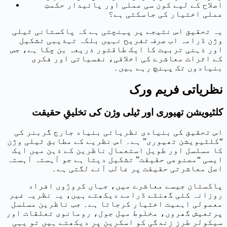
اصلاح کے لیے کون سی عملی اور پائیدار حکمتِ
عملی اختیار کی جاسکتی ہے؟
یہ تحقیق اس نتیجے پر پہنچتی ہے کہ پاکستانی ٹیلی
وژن ڈرامہ اب صرف تفریح نہیں بلکہ تہذیبی تشکیل
اور ذہنی تربیت کا ایک طاقتور ذریعہ بن چکا ہے، جس
کے اثرات معاشرے کی اخلاقی، نفسیاتی اور فکری
بنیادوں تک پہنچ رہے ہیں۔
نظریاتی فریم ورک
کلٹیویشن تھیوری اور ٹیلی وژن کی تخلیقِ حقیقت
اس تحقیق کی بنیادی نظریاتی بنیاد جارج گربنر کی
“کلٹیویشن تھیوری” ہے۔ اس نظریے کے مطابق ٹیلی وژن
کا مسلسل اور طویل استعمال ناظرین کے ذہن میں ایک
ایسی “مصنوعی حقیقت” تشکیل دیتا ہے جو آہستہ آہستہ
اصل معاشرتی حقیقت پر غالب آنے لگتی ہے۔
پاکستان جیسے معاشرے میں، جہاں کروڑوں افراد
روزانہ کئی گھنٹے ڈرامے دیکھتے ہیں، یہ نظریہ غیر
معمولی اہمیت اختیار کرجاتا ہے۔ جب ناظرین مسلسل
پرتعیش گھروں، مخلوط میل جول، رومانوی تعلقات اور
سیکولر طرزِ زندگی کو اسکرین پر دیکھتے ہیں تو یہی