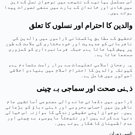
اس مسلسل بیانیے کے نتیجے میں نوجوان نسل کے ذہن
میں شادی اور خاندان کے بارے میں منفی تصورات پیدا
ہوتے ہیں۔
والدین کا احترام اور نسلوں کا تعلق
تحقیق کے مطابق پاکستانی ڈراموں میں والدین کی
نافرمانی کو جدیدیت اور خودمختاری کی علامت کے طور
پر پیش کیا جاتا ہے، جبکہ فرمانبرداری کو کمزوری
سمجھا جاتا ہے۔
یہ رجحان اسلامی تعلیمات سے براہِ راست متصادم ہے،
کیونکہ والدین کا احترام اسلام میں بنیادی اخلاقی
اصولوں میں شامل ہے۔
ذہنی صحت اور سماجی بے چینی
ڈراموں میں دکھائی جانے والی مصنوعی آسائشیں عام
ناظرین میں احساسِ محرومی اور ذہنی دباؤ کو بڑھاتی
ہیں۔ نوجوان اپنی حقیقی زندگی کا موازنہ اس خیالی
دنیا سے کرتے ہیں اور نتیجتاً مایوسی، بے چینی اور
عدم اطمینان کا شکار ہوتے ہیں۔
اسی دوران: