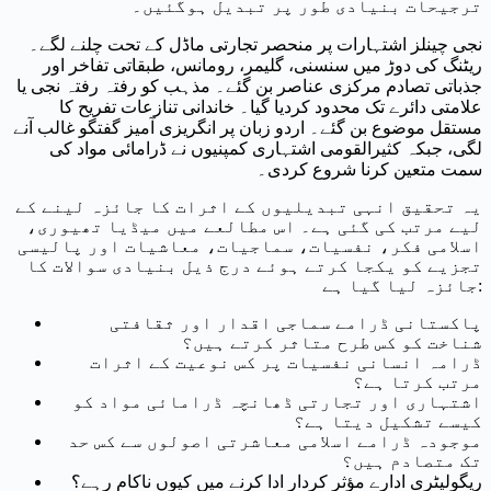
ترجیحات بنیادی طور پر تبدیل ہوگئیں۔
نجی چینلز اشتہارات پر منحصر تجارتی ماڈل کے تحت چلنے لگے۔
ریٹنگ کی دوڑ میں سنسنی، گلیمر، رومانس، طبقاتی تفاخر اور
جذباتی تصادم مرکزی عناصر بن گئے۔ مذہب کو رفتہ رفتہ نجی یا
علامتی دائرے تک محدود کردیا گیا۔ خاندانی تنازعات تفریح کا
مستقل موضوع بن گئے۔ اردو زبان پر انگریزی آمیز گفتگو غالب آنے
لگی، جبکہ کثیرالقومی اشتہاری کمپنیوں نے ڈرامائی مواد کی
سمت متعین کرنا شروع کردی۔
یہ تحقیق انہی تبدیلیوں کے اثرات کا جائزہ لینے کے
لیے مرتب کی گئی ہے۔ اس مطالعے میں میڈیا تھیوری،
اسلامی فکر، نفسیات، سماجیات، معاشیات اور پالیسی
تجزیے کو یکجا کرتے ہوئے درج ذیل بنیادی سوالات کا
جائزہ لیا گیا ہے:
پاکستانی ڈرامے سماجی اقدار اور ثقافتی
شناخت کو کس طرح متاثر کرتے ہیں؟
ڈرامہ انسانی نفسیات پر کس نوعیت کے اثرات
مرتب کرتا ہے؟
اشتہاری اور تجارتی ڈھانچہ ڈرامائی مواد کو
کیسے تشکیل دیتا ہے؟
موجودہ ڈرامے اسلامی معاشرتی اصولوں سے کس حد
تک متصادم ہیں؟
ریگولیٹری ادارے مؤثر کردار ادا کرنے میں کیوں ناکام رہے؟