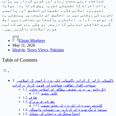
شناخت، ذہنی صحت، زبان اور قومی کردار پر پڑنے
والے اثرات کا تفصیلی تجزیہ پیش کرتا ہے۔ میڈیا
تھیوری، اسلامی فکر، نفسیاتی تحقیق اور پالیسی
تجزیے کی روشنی میں یہ تحقیق اس نتیجے پر پہنچتی ہے
کہ موجودہ ڈرامہ انڈسٹری پاکستانی معاشرے میں ایک
گہری ثقافتی تبدیلی کا ذریعہ بن چکی ہے، جس کے لیے
فوری اصلاحات ناگزیر ہیں۔
Ehsan Mughees
May 11, 2026
lifestyle
,
News Views
,
Pakistan
Table of Contents
پاکستانی ڈرامہ کے اثرات: پاکستانی ٹیلی وژن ڈراموں کے اسلامی
سماجی اقدار، ثقافتی شناخت اور قومی کردار پر اثرات
ایک جامع ہمہ جہتی تحقیقی مطالعہ اور اصلاحی تجاویز
خلاصۂ تحقیق
تعارف
نظریاتی فریم ورک
کلٹیویشن تھیوری اور ٹیلی وژن کی تخلیقِ حقیقت
سوشل لرننگ تھیوری اور کرداروں سے نفسیاتی وابستگی
ایجنڈا سیٹنگ اور ترجیحات کی تشکیل