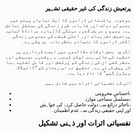
پرتعیش زندگی کی غیر حقیقی تشہیر
موجودہ پاکستانی ڈراموں کا ایک نمایاں پہلو غیر
معمولی دولت اور شاہانہ طرزِ زندگی کی مستقل نمائش
ہے۔ وسیع و عریض گھر، مہنگی گاڑیاں، برانڈڈ لباس،
پرتعیش تقریبات اور اعلیٰ طبقے کی مصنوعی زندگی
اکثر ڈراموں کا بنیادی منظرنامہ بن چکی ہے۔
اگرچہ بعض اوقات مکالموں میں ایسے کرداروں پر
تنقید کی جاتی ہے، لیکن کیمرہ، روشنی، موسیقی اور
منظر کشی ان کی زندگی کو پُرکشش اور قابلِ تقلید بنا
کر پیش کرتی ہے۔ تحقیق نے اس رجحان کو “ڈائیلاگ
ویژول گیپ” کا نام دیا ہے۔
اس کے نفسیاتی اثرات میں شامل ہیں:
احساسِ محرومی،
مسلسل سماجی موازنہ،
ناجائز ذرائع سے دولت حاصل کرنے کی خواہش،
اور اپنی حقیقی زندگی سے عدم اطمینان۔
نفسیاتی اثرات اور ذہنی تشکیل