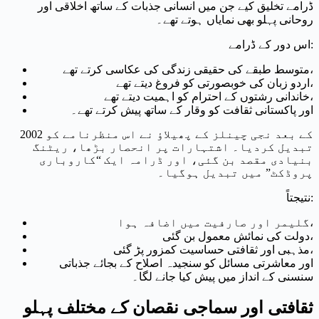
ڈرامے تخلیق کیے جن میں انسانی جذبات کے ساتھ اخلاقی اور
روحانی پہلو بھی نمایاں ہوتے تھے۔
اس دور کے ڈرامے:
متوسط طبقے کی حقیقی زندگی کی عکاسی کرتے تھے،
اردو زبان کی خوبصورتی کو فروغ دیتے تھے،
خاندانی رشتوں کے احترام کو اہمیت دیتے تھے،
اور پاکستانی ثقافت کو وقار کے ساتھ پیش کرتے تھے۔
2002 کے بعد نجی چینلز کے پھیلاؤ نے اس منظرنامے کو
تبدیل کردیا۔ اشتہارات پر انحصار بڑھا، ریٹنگ
بنیادی مقصد بن گئی، اور ڈرامہ ایک “کاروباری
پروڈکٹ” میں تبدیل ہوگیا۔
نتیجتاً:
گلیمر اور صارفیت میں اضافہ ہوا،
دولت کی نمائش معمول بن گئی،
مذہبی اور ثقافتی حساسیت کمزور پڑ گئی،
اور معاشرتی مسائل کو سنجیدہ اصلاح کے بجائے جذباتی
سنسنی کے انداز میں پیش کیا جانے لگا۔
ثقافتی اور سماجی نقصان کے مختلف پہلو