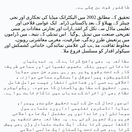
طاقتور قوت بن چکی ہے۔
تحقیق کے مطابق 2002 میں الیکٹرانک میڈیا کی نجکاری اور نجی
چینلز کے پھیلاؤ کے بعد پاکستانی ڈرامہ ایک عوامی فلاحی اور
تعلیمی ماڈل سے نکل کر اشتہارات اور تجارتی مفادات پر مبنی
تفریحی صنعت میں تبدیل ہوگیا۔ اس تبدیلی کے نتیجے میں ڈراموں
میں پرتعیش طرزِ زندگی، صارفیت، مغربی معاشرتی رویوں،
مخلوط ثقافت، مذہب کی علامتی نمائندگی، خاندانی کشمکش اور
سیکولر اقدار کو مسلسل فروغ ملا۔
مطالعہ یہ بھی واضح کرتا ہے کہ یہ تبدیلیاں
حادثاتی نہیں بلکہ مخصوص نفسیاتی اور سماجی طریقۂ
کار کے تحت وقوع پذیر ہو رہی ہیں، جن میں میڈیا
کلٹیویشن، پیراسوشل وابستگی، سماجی موازنہ،
اخلاقی بے حسی اور شناختی انتشار جیسے عوامل شامل
ہیں۔ تحقیق کے مطابق پاکستان کا موجودہ ریگولیٹری
نظام بھی ان اثرات کے سدباب میں ناکام ثابت ہوا ہے۔
اس صورتحال کے حل کے لیے تحقیق حکومت، پیمرا،
میڈیا انڈسٹری، تعلیمی اداروں، علماء، سول
سوسائٹی اور خاندانوں پر مشتمل ایک جامع اصلاحی
فریم ورک تجویز کرتی ہے۔ یہ مطالعہ محض تنقید پر
اکتفا نہیں کرتا بلکہ ایک مثبت متبادل وژن بھی پیش
کرتا ہے، جس کے تحت پاکستان ایک عالمی اسلامی