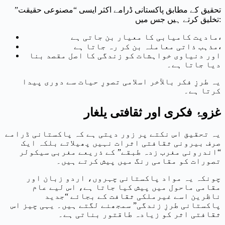
تحقیق کے مطابق پاکستانی ڈرامے اکثر ایسی “مصنوعی حقیقت”
تخلیق کرتے ہیں جس میں:
مادیت کامیابی کا معیار بن جاتی ہے،
مذہب ذاتی معاملہ بن کر رہ جاتا ہے،
اور دنیاوی خواہشات کو زندگی کا اصل مقصد بنا
دیا جاتا ہے۔
یہ طرزِ فکر بالآخر اسلامی تصورِ حیات سے دوری پیدا
کرتا ہے۔
غزوۂ فکری اور ثقافتی یلغار
یہ تحقیق اس نکتے پر زور دیتی ہے کہ پاکستانی ڈرامے
صرف بیرونی ثقافتی اثرات نہیں پھیلاتے بلکہ ایک
“اندرونی مغرب زدہ طبقے” کے ذریعے مغربی سیکولر
تصورات کو مقامی رنگ میں پیش کرتے ہیں۔
چونکہ یہ مواد پاکستانی چہروں، اردو زبان اور
مقامی ماحول میں پیش کیا جاتا ہے، اس لیے عام
ناظرین اسے غیرملکی ثقافت کے بجائے “جدید
پاکستانی طرزِ زندگی” سمجھنے لگتے ہیں۔ یہی چیز اس
ثقافتی اثر کو زیادہ طاقتور بناتی ہے۔