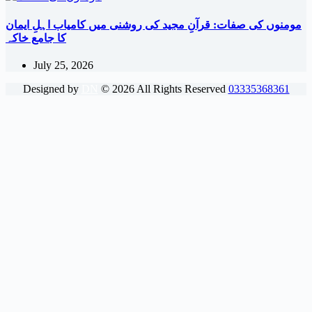
مومنوں کی صفات: قرآنِ مجید کی روشنی میں کامیاب اہلِ ایمان
کا جامع خاکہ
July 25, 2026
Designed by
DN
©
2026
All Rights Reserved
03335368361