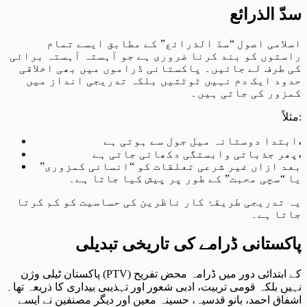
سدّ الذرائع
اسلامی اصول “سدّ الذرائع” کے مطابق ایسے تمام
راستوں کو بند کرنا ضروری ہے جو آہستہ آہستہ برائی
کی طرف لے جائیں۔ پاکستانی ڈراموں میں بھی اخلاقی
حدود ایک دم نہیں ٹوٹتیں بلکہ تدریجی انداز میں
کمزور کی جاتی ہیں۔
مثلاً:
ابتدا دوستانہ میل جول سے ہوتی ہے،
پھر جذباتی وابستگی دکھائی جاتی ہے،
بعد ازاں غیر شرعی تعلقات کو “انسانی کمزوری”
یا “سچی محبت” کے طور پر پیش کیا جاتا ہے۔
یہ تدریجی طریقۂ کار ناظرین کی حساسیت کو کم کرتا
جاتا ہے۔
پاکستانی ڈرامے کی تاریخی تبدیلی
پاکستان ٹیلی وژن (PTV) کے ابتدائی دور میں ڈرامہ محض تفریح
نہیں بلکہ قومی تربیت، ادبی شعور اور تہذیبی بیداری کا ذریعہ تھا۔
اشفاق احمد، بانو قدسیہ، حسینہ معین اور دیگر مصنفین نے ایسے