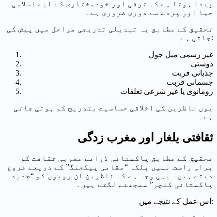
پیدا ہوتا ہے کہ ترقی اور خودمختاری کے لیے اسلامی
حیا اور پردے سے دوری ضروری ہے۔
تحقیق کے مطابق یہ تبدیلی تدریجی مراحل میں پیش کی
جاتی ہے:
غیر رسمی میل جول
دوستی
جذباتی قربت
جسمانی قربت
رومانوی یا غیر شرعی تعلقات
یوں ناظرین کی اخلاقی حساسیت بتدریج کم ہوتی جاتی
ہے۔
ثقافتی یلغار اور مغرب زدگی
تحقیق کے مطابق پاکستانی ڈرامے مغربی ثقافت کو
براہِ راست نہیں بلکہ “مقامی پیکجنگ” کے ذریعے فروغ
دیتے ہیں۔ یہی وجہ ہے کہ ناظرین ان رویوں کو “جدید
پاکستانی کلچر” سمجھنے لگتے ہیں۔
اس عمل کے نتیجے میں: