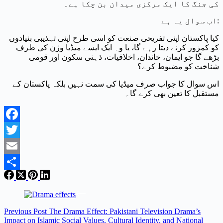
کی جنگ کا ایک مرکزی میدان بن چکا ہے۔
اب سوال یہ ہے:
کیا پاکستان اپنی تفریحی صنعت کو اسی طرح اپنی تہذیبی بنیادوں
کو کمزور کرنے دیتا رہے گا، یا وہ ایک ایسے میڈیا وژن کی طرف
بڑھے گا جو ایمان، خاندان، اخلاقیات، ذہنی سکون اور قومی
شناخت کو مضبوط کرے؟
اس سوال کا جواب صرف میڈیا کی سمت نہیں بلکہ پاکستان کے
مستقبل کا تعین بھی کرے گا۔
Facebook
Twitter
Email
Share
Previous
Post
The Drama Effect: Pakistani Television Drama’s
Impact on Islamic Social Values, Cultural Identity, and National