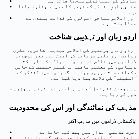
سادگی کو پسماندگی سمجھا جاتا ہے،
مغربی طرزِ زندگی کو ترقی کا معیار بنایا جاتا
ہے،
اور اسلامی سماجی اصولوں کو قدامت پسندی سے
جوڑا جاتا ہے۔
اردو زبان اور تہذیبی شناخت
اردو زبان برصغیر کی اسلامی تہذیب، شاعری، فکری
روایت اور علمی سرمایہ کی امین ہے۔ مگر موجودہ
ڈراموں میں خالص اردو بولنے والے کردار اکثر
دیہاتی، کم تعلیم یافتہ یا کمتر حیثیت کے حامل
دکھائے جاتے ہیں، جبکہ انگریزی آمیز گفتگو کو
“اسٹیٹس” کی علامت بنا دیا گیا ہے۔
یہ رجحان نئی نسل کو اپنی ادبی اور تہذیبی جڑوں سے
دور کر رہا ہے۔
مذہب کی نمائندگی اور اس کی محدودیت
پاکستانی ڈراموں میں مذہب اکثر:
صرف علامتی انداز میں پیش کیا جاتا ہے،
یا مذہبی کرداروں کو منافق، سخت گیر یا منفی