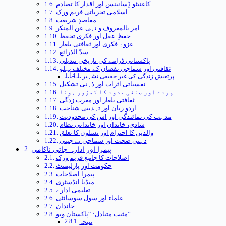
کاغنیٹو ڈِسانینس اور اقدار کا تصادم
اسلامی تجزیاتی فریم ورک
مقاصدِ شریعت
امر بالمعروف و نہی عن المنکر
حفظِ عقل اور فکری تحفظ
غزوۂ فکری اور ثقافتی یلغار
سدّ الذرائع
پاکستانی ڈرامے کی تاریخی تبدیلی
ثقافتی اور سماجی نقصان کے مختلف پہلو
پرتعیش زندگی کی غیر حقیقی تشہیر
نفسیاتی اثرات اور ذہنی تشکیل
پردے اور صنفی حدود کا کمزور ہونا
ثقافتی یلغار اور مغرب زدگی
اردو زبان اور تہذیبی شناخت
مذہب کی نمائندگی اور اس کی محدودیت
شادی، خاندان اور خاندانی نظام
والدین کا احترام اور نسلوں کا تعلق
ذہنی صحت اور سماجی بے چینی
پیمرا اور ادارہ جاتی ناکامی
اصلاحات کا جامع فریم ورک
حکومت اور پارلیمنٹ
پیمرا اصلاحات
میڈیا انڈسٹری
تعلیمی ادارے
علماء اور سول سوسائٹی
خاندان
مثبت متبادل: “پاکستان ویو”
نتیجہ