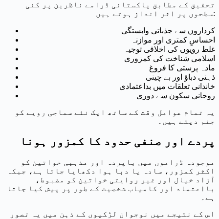
تحقیق کے مطابق پاکستانی ڈرامے ناظرین پر کئی
سطحوں پر اثر انداز ہوتے ہیں:
کرداروں سے جذباتی وابستگی
احساسِ کمتری اور موازنہ
غلط رویوں کی اخلاقی توجیہ
اسلامی شناخت کی کمزوری
مادہ پرستی کا فروغ
ذہنی دباؤ اور بے چینی
خاندانی تعلقات میں بداعتمادی
روحانی سکون سے دوری
یہ تمام عوامل وقت کے ساتھ ایک نئے سماجی رویے کو
جنم دیتے ہیں۔
پردے اور صنفی حدود کا کمزور ہونا
موجودہ ڈراموں میں باپردہ اور مذہبی خواتین کو
اکثر کمزور، سادہ یا دبا ہوا دکھایا جاتا ہے، جبکہ
آزاد خیال اور غیر روایتی خواتین کو مضبوط،
بااعتماد اور کامیاب شخصیت کے طور پر پیش کیا جاتا
ہے۔
اس کے نتیجے میں نوجوان لڑکیوں کے ذہن میں یہ تصور