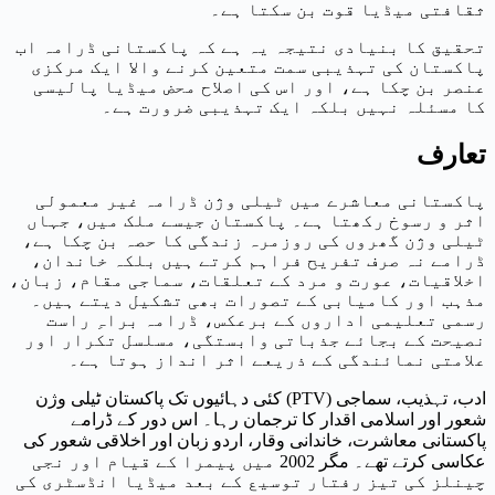
ثقافتی میڈیا قوت بن سکتا ہے۔
تحقیق کا بنیادی نتیجہ یہ ہے کہ پاکستانی ڈرامہ اب
پاکستان کی تہذیبی سمت متعین کرنے والا ایک مرکزی
عنصر بن چکا ہے، اور اس کی اصلاح محض میڈیا پالیسی
کا مسئلہ نہیں بلکہ ایک تہذیبی ضرورت ہے۔
تعارف
پاکستانی معاشرے میں ٹیلی وژن ڈرامہ غیر معمولی
اثر و رسوخ رکھتا ہے۔ پاکستان جیسے ملک میں، جہاں
ٹیلی وژن گھروں کی روزمرہ زندگی کا حصہ بن چکا ہے،
ڈرامے نہ صرف تفریح فراہم کرتے ہیں بلکہ خاندان،
اخلاقیات، عورت و مرد کے تعلقات، سماجی مقام، زبان،
مذہب اور کامیابی کے تصورات بھی تشکیل دیتے ہیں۔
رسمی تعلیمی اداروں کے برعکس، ڈرامہ براہِ راست
نصیحت کے بجائے جذباتی وابستگی، مسلسل تکرار اور
علامتی نمائندگی کے ذریعے اثر انداز ہوتا ہے۔
کئی دہائیوں تک پاکستان ٹیلی وژن (PTV) ادب، تہذیب، سماجی
شعور اور اسلامی اقدار کا ترجمان رہا۔ اس دور کے ڈرامے
پاکستانی معاشرت، خاندانی وقار، اردو زبان اور اخلاقی شعور کی
عکاسی کرتے تھے۔ مگر 2002 میں پیمرا کے قیام اور نجی
چینلز کی تیز رفتار توسیع کے بعد میڈیا انڈسٹری کی