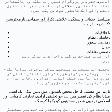
اب صرف تفریحی پروگرام نہیں رہے بلکہ وہ پاکستانی
معاشرے کے فکری، اخلاقی اور ثقافتی شعور کو تشکیل
دینے والی ایک طاقتور قوت بن چکے ہیں۔
مسلسل جذباتی وابستگی، علامتی تکرار اور سماجی نارملائزیشن
کے ذریعے ڈرامے:
اخلاقیات،
خاندانی نظام،
مذہبی شعور،
زبان،
صنفی تعلقات،
اور قومی شناخت پر گہرے اثرات مرتب کر رہے
ہیں۔
تحقیق اس نتیجے پر پہنچتی ہے کہ موجودہ میڈیا نظام
مادہ پرستی، سیکولر طرزِ فکر اور ثقافتی نقالی کو
فروغ دے رہا ہے، جبکہ اسلامی اقدار، روحانی توازن
اور تہذیبی اعتماد کو کمزور کر رہا ہے۔
تاہم اس مسئلے کا حل محض پابندیوں میں نہیں بلکہ ایک ایسے
میڈیا نظام کی تعمیر میں ہے جو تخلیقی آزادی، تجارتی کامیابی اور
اسلامی تہذیبی شعور — تینوں کو یکجا کرسکے۔
پاکستانی ڈرامہ دراصل پاکستان کے تہذیبی مستقبل