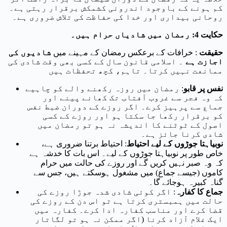
کم ہونے کے باوجود اندرونی کشمکش برقرار رہتی ہے۔
روحانی بیداری اور خدا کی حفاظت کی تلاش ضروری ہے۔
حکایت 4: رمضان میں شادیاں حرام ہیں۔
حقیقت
: خرافات کے برعکس رمضان کے مہینے میں
شادیوں کی
اجازت ہے
۔ اسلامی قانون سال کے کسی بھی وقت شادی کی
ممانعت نہیں کرتا۔ تاہم، کچھ تحفظات ہیں
نفس پر قابو
: رمضان میں روزہ رکھنے والے کو چاہیے
کہ وہ فجر سے غروب آفتاب تک کھانے پینے اور
جماع سے پرہیز کرے۔ اگر روزے کے دوران ضبط نفس
کو برقرار رکھا جا سکتا ہو اور روزے کے کسی
اصول کے ٹوٹنے کا اندیشہ نہ ہو تو رمضان میں
شادی کرنا جائز ہے۔
نوبیاہتا جوڑوں کے لیے احتیاط
: احتیاط برتنا ضروری ہے،
خاص طور پر نوبیاہتا جوڑوں کے لیے۔ اس بات کا خدشہ ہے
کہ وہ صبر نہیں کریں گے اور روزے کی حالت میں حرام
کاموں (جیسے جماع) میں مشغول ہوسکتے ہیں، جس سے
گناہ کبیرہ ہوجائے گا۔
جماع کا کفارہ
: اگر کوئی شادی شدہ جوڑا روزے کی
حالت میں ہمبستری کرتا ہے تو اس دن کے روزے کی
قضا کرے اور مناسب کفارہ ادا کرے۔ کفارہ میں
ایک غلام آزاد کرنا (اگر ممکن نہ ہو تو لگاتار