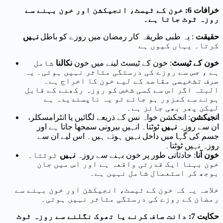
خرافات 6: خون کے ٹیسٹ، انجیکشن اور خون بہنے سے
روزہ ٹوٹ جاتا ہے۔
حقیقت
: یہ طبی طریقہ کار رمضان میں روزے کو باطل
نہیں
کرتا۔ یہاں کیوں ہے
خون کے ٹیسٹ
: خون کے ٹیسٹ لینے میں خون
نکالنا
شامل
ہے ، جس سے روزے کی درستگی متاثر نہیں ہوتی۔ یہ
صرف تشخیصی مقاصد کے لیے خون کا اخراج ہے۔
البتہ اگر اس سے کسی شخص کو روزہ رکھنے کے قابل
ہونے سے کمزور ہو جائے تو یہ ناپسندیدہ ہے
لیکن پھر بھی جائز ہے۔
انجیکشن
: انجکشن خواہ نس کے ذریعے لگائیں یا انٹرامسکلر،
ان سے روزہ
نہیں
ٹوٹتا۔ انہیں بیرونی سمجھا جاتا ہے اور
جسم کی گہا میں داخل نہیں ہوتے ہیں۔ اس لیے ان سے
روزہ نہیں ٹوٹتا۔
خون آنا
: حادثاتی طور پر خون بہنے سے روزہ
نہیں
ٹوٹتا۔
خون بہنا ایک قدرتی واقعہ ہے اور اس میں جان
بوجھ کر استعمال شامل نہیں ہے۔
خلاصہ یہ کہ خون کے ٹیسٹ، انجیکشن اور خون بہنے سے
رمضان کے روزے کی درستگی متاثر نہیں ہوتی۔
حکایت 7: دانت صاف کرنے یا تھوک نگلنے سے روزہ ٹوٹ