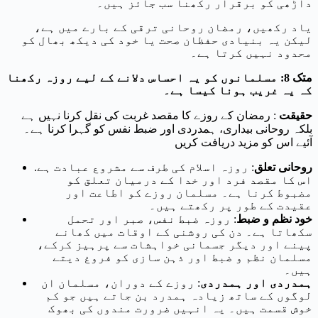
داڑھی کو برقرار رکھنا سب جائز ہیں۔
یاد رکھیں، رمضان روحانی ترقی کے بارے میں ہے،
لیکن یہ بنیادی حفظان صحت یا خود کی دیکھ بھال کو
محدود نہیں کرتا ہے۔
متک 8: مسلمانوں کو یہ احساس دلانے کے لیے روزہ رکھنا
کہ یہ غریب ہونا کیسا ہے۔
حقیقت
: رمضان کے روزے کا مقصد غربت کی نقل کرنا نہیں ہے
بلکہ روحانی بیداری، ہمدردی اور ضبط نفس کو گہرا کرنا ہے۔
آئیے اس کو مزید دریافت کریں
روحانی تعلق
: روزہ اسلام کی طرف سے مشروع عبادت ہے.
اس کا مقصد فرد اور خدا کے درمیان تعلق کو
مضبوط کرنا ہے۔ مسلمان روزے کو اطاعت اور
عقیدت کے طور پر رکھتے ہیں۔
خود نظم و ضبط
: روزہ ضبط نفس، صبر اور تحمل
سکھاتا ہے۔ دن کی روشنی کے اوقات میں کھانے
پینے اور دیگر جسمانی خواہشات سے پرہیز کرکے،
مسلمان نظم و ضبط اور ذہن سازی کو فروغ دیتے
ہیں۔
ہمدردی اور ہمدردی
: روزے کے دوران، مسلمان ان
لوگوں کے ساتھ زیادہ ہمدرد بن جاتے ہیں جو کم
خوش قسمت ہیں۔ یہ انہیں ضرورت مندوں کی بھوک