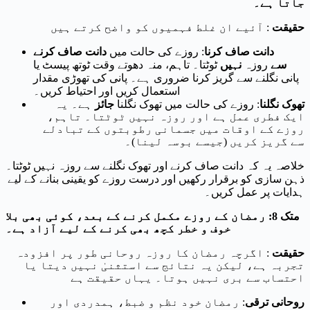
جاتا ہے۔
حقیقت
: آئیے ان غلط فہمیوں کو واضح کرتے ہیں
دانت صاف کرنا
: روزے کی حالت میں
دانت صاف کرنے
سے
روزہ
نہیں
ٹوٹتا۔ تاہم، منہ دھوتے وقت ٹوتھ پیسٹ یا
پانی نگلنے سے گریز کرنا ضروری ہے۔ پانی کی تھوڑی مقدار
استعمال کریں اور احتیاط کریں۔
تھوک نگلنا
: روزے کی حالت میں تھوک نگلنا
جائز
ہے۔ یہ
ایک فطری عمل ہے اور روزہ نہیں ٹوٹتا۔ تاہم،
روزے کے اوقات میں جسمانی رطوبتوں کے تبادلے
سے گریز کریں (جیسے بوسہ لینا)۔
خلاصہ یہ کہ دانت صاف کرنے اور تھوک نگلنے سے روزہ نہیں ٹوٹتا۔
ذہن سازی کو برقرار رکھیں اور درست روزے کو یقینی بنانے کے لیے
ہدایات پر عمل کریں۔
متک 8: رمضان کے روزے مکمل کرنے کے بعد، کوئی بھی بلا
خوف و خطر کچھ بھی کرنے کے لیے آزاد ہے۔
حقیقت
: اگرچہ رمضان کا روزہ روحانی طور پر افزودہ
تجربہ ہے، لیکن یہ نتائج سے استثنیٰ نہیں دیتا یا
احتساب سے بری نہیں ہوتا۔ یہاں حقیقت ہے
روحانی ترقی
: رمضان خود نظم و ضبط، ہمدردی اور