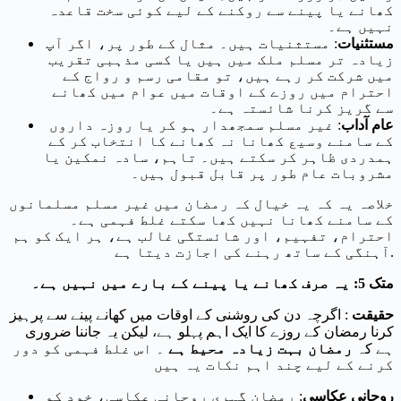
کھانے یا پینے سے روکنے کے لیے کوئی سخت قاعدہ
نہیں ہے۔
مستثنیات
: مستثنیات ہیں۔ مثال کے طور پر، اگر آپ
زیادہ تر مسلم ملک میں ہیں یا کسی مذہبی تقریب
میں شرکت کر رہے ہیں، تو مقامی رسم و رواج کے
احترام میں روزے کے اوقات میں عوام میں کھانے
سے گریز کرنا شائستہ ہے۔
عام آداب
: غیر مسلم سمجھدار ہو کر یا روزہ داروں
کے سامنے وسیع کھانا نہ کھانے کا انتخاب کر کے
ہمدردی ظاہر کر سکتے ہیں۔ تاہم، سادہ نمکین یا
مشروبات عام طور پر قابل قبول ہیں۔
خلاصہ یہ کہ یہ خیال کہ رمضان میں غیر مسلم مسلمانوں
کے سامنے کھانا نہیں کھا سکتے غلط فہمی ہے۔
احترام، تفہیم، اور شائستگی غالب ہے، ہر ایک کو ہم
آہنگی کے ساتھ رہنے کی اجازت دیتا ہے.
متک 5: یہ صرف کھانے یا پینے کے بارے میں نہیں ہے۔
حقیقت
: اگرچہ دن کی روشنی کے اوقات میں کھانے پینے سے پرہیز
کرنا رمضان کے روزے کا ایک اہم پہلو ہے، لیکن یہ جاننا ضروری
ہے کہ
رمضان بہت زیادہ محیط ہے
۔ اس غلط فہمی کو دور
کرنے کے لیے چند اہم نکات یہ ہیں
روحانی عکاسی
: رمضان گہری روحانی عکاسی، خود کو