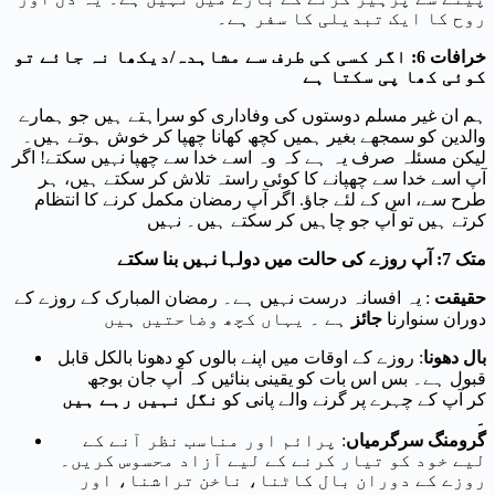
روح کا ایک تبدیلی کا سفر ہے۔
خرافات 6: اگر کسی کی طرف سے مشاہدہ/دیکھا نہ جائے تو
کوئی کھا پی سکتا ہے
ہم ان غیر مسلم دوستوں کی وفاداری کو سراہتے ہیں جو ہمارے
والدین کو سمجھے بغیر ہمیں کچھ کھانا چھپا کر خوش ہوتے ہیں۔
لیکن مسئلہ صرف یہ ہے کہ وہ اسے خدا سے چھپا نہیں سکتے! اگر
آپ اسے خدا سے چھپانے کا کوئی راستہ تلاش کر سکتے ہیں، ہر
طرح سے، اس کے لئے جاؤ. اگر آپ رمضان مکمل کرنے کا انتظام
کرتے ہیں تو آپ جو چاہیں کر سکتے ہیں۔ نہیں
متک 7: آپ روزے کی حالت میں دولہا نہیں بنا سکتے
حقیقت
: یہ افسانہ درست نہیں ہے۔ رمضان المبارک کے روزے کے
دوران سنوارنا
جائز
ہے ۔ یہاں کچھ وضاحتیں ہیں
بال دھونا
: روزے کے اوقات میں اپنے بالوں کو دھونا بالکل قابل
قبول ہے۔ بس اس بات کو یقینی بنائیں کہ آپ جان بوجھ
کر آپ کے چہرے پر گرنے والے پانی کو
نگل نہیں رہے ہیں
۔
گرومنگ سرگرمیاں
: پرائم اور مناسب نظر آنے کے
لیے خود کو تیار کرنے کے لیے آزاد محسوس کریں۔
روزے کے دوران بال کاٹنا، ناخن تراشنا، اور