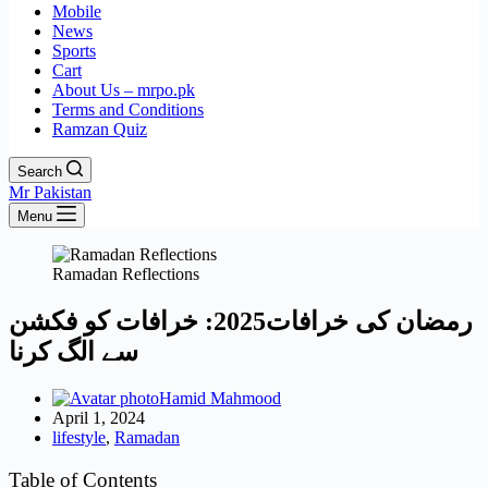
Mobile
News
Sports
Cart
About Us – mrpo.pk
Terms and Conditions
Ramzan Quiz
Search
Mr Pakistan
Menu
Ramadan Reflections
رمضان کی خرافات2025: خرافات کو فکشن
سے الگ کرنا
Hamid Mahmood
April 1, 2024
lifestyle
,
Ramadan
Table of Contents