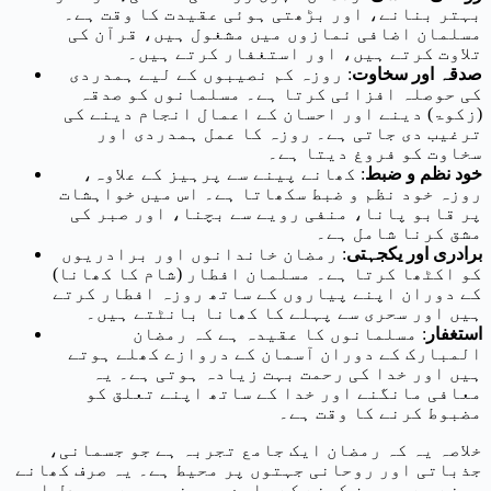
بہتر بنانے، اور بڑھتی ہوئی عقیدت کا وقت ہے۔
مسلمان اضافی نمازوں میں مشغول ہیں، قرآن کی
تلاوت کرتے ہیں، اور استغفار کرتے ہیں۔
صدقہ اور سخاوت
: روزہ کم نصیبوں کے لیے ہمدردی
کی حوصلہ افزائی کرتا ہے۔ مسلمانوں کو صدقہ
(زکوۃ) دینے اور احسان کے اعمال انجام دینے کی
ترغیب دی جاتی ہے۔ روزہ کا عمل ہمدردی اور
سخاوت کو فروغ دیتا ہے۔
خود نظم و ضبط
: کھانے پینے سے پرہیز کے علاوہ،
روزہ خود نظم و ضبط سکھاتا ہے۔ اس میں خواہشات
پر قابو پانا، منفی رویے سے بچنا، اور صبر کی
مشق کرنا شامل ہے۔
برادری اور یکجہتی
: رمضان خاندانوں اور برادریوں
کو اکٹھا کرتا ہے۔ مسلمان افطار (شام کا کھانا)
کے دوران اپنے پیاروں کے ساتھ روزہ افطار کرتے
ہیں اور سحری سے پہلے کا کھانا بانٹتے ہیں۔
استغفار
: مسلمانوں کا عقیدہ ہے کہ رمضان
المبارک کے دوران آسمان کے دروازے کھلے ہوتے
ہیں اور خدا کی رحمت بہت زیادہ ہوتی ہے۔ یہ
معافی مانگنے اور خدا کے ساتھ اپنے تعلق کو
مضبوط کرنے کا وقت ہے۔
خلاصہ یہ کہ رمضان ایک جامع تجربہ ہے جو جسمانی،
جذباتی اور روحانی جہتوں پر محیط ہے۔ یہ صرف کھانے
پینے سے پرہیز کرنے کے بارے میں نہیں ہے۔ یہ دل اور