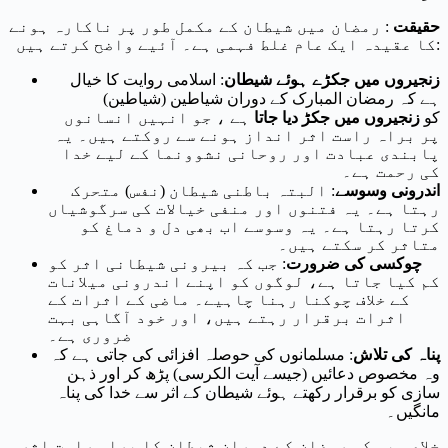
حقیقت
: رمضان میں شیطان کے مکمل طور پر ناکارہ ہونے
کا عقیدہ ایک عام غلط فہمی ہے۔ آئیے واضح کرتے ہیں:
زنجیروں میں جکڑے ہوئے شیطان
: اسلامی روایت کا خیال
ہے کہ رمضان المبارک کے دوران شیاطین (شیاطین)
کو
زنجیروں میں جکڑ دیا جاتا
ہے ، جو انہیں انسانوں
پر براہ راست اثر انداز ہونے سے روکتے ہیں۔ یہ
پابندی عبادت اور روحانی نشوونما کے لیے خدا
کی رحمت ہے۔
اندرونی وسوسے
: البتہ باطنی شیطان (نفس) متحرک
رہتا ہے۔ یہ فتنوں اور منفی خیالات کی سرگوشیاں
کرتا رہتا ہے۔ یہ وسوسے اب بھی دل و دماغ کو
متاثر کر سکتے ہیں۔
چوکسی کی ضرورت
: جب کہ بیرونی شیطانی اثر کو
کم کیا جاتا ہے، لوگوں کو اپنے اندرونی میلانات
کے خلاف چوکنا رہنا چاہیے۔ ماضی کے اثرات کے
اثرات برقرار رہتے ہیں، اور خود آگاہی بہت
ضروری ہے۔
پناہ کی تلاش
: مسلمانوں کی حوصلہ افزائی کی جاتی ہے کہ
وہ مخصوص دعائیں (جیسے آیت الکرسی) پڑھ کر اور ذہن
سازی کو برقرار رکھتے ہوئے شیطان کے اثر سے خدا کی پناہ
مانگیں۔
خلاصہ یہ کہ رمضان کے دوران شیطان کا براہ راست اثر