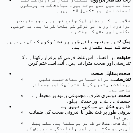
مساجد میں جمع ہوتے ہیں۔ عبادت کے یہ پرسکون
لمحات امن اور تکمیل لاتے ہیں۔
خلاصہ یہ کہ رمضان ایک جامع تجربہ ہے جو عقیدت،
برادری اور ذاتی ترقی کو یکجا کرتا ہے۔ یہ خوشی،
عکاسی اور جشن کا وقت ہے۔
متک 2: یہ صرف جسمانی طور پر فٹ لوگوں کے لیے ہے۔ یہ
صحت کے لیے نقصان دہ ہے۔
حقیقت
: یہ افسانہ اس غلط فہمی کو برقرار رکھتا ہے کہ
تندرستی اور صحت مترادف ہیں۔ آئیے اسے ختم کریں
صحت بمقابلہ صحت
تندرستی
سے مراد جسمانی صفات جیسے قلبی
برداشت، پٹھوں کی طاقت، لچک اور جسمانی
ساخت ہے۔
صحت
، دوسری طرف، مجموعی بہبود پر محیط ہے—
جسمانی، ذہنی، اور جذباتی پہلو۔
ظاہری شکل ہی سب کچھ نہیں ہے
بیرونی طور پر فٹ نظر آنا اندرونی صحت کی ضمانت
نہیں دیتا۔
ایک شخص عضلاتی ظاہر ہو سکتا ہے، سکس پیک
ایبس ہو سکتا ہے، اور باقاعدگی سے ورزش کر