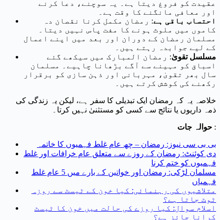
عقیدت کو فروغ دیتا ہے۔ یہ سوچنے، دعا کرنے
اور معافی مانگنے کا وقت ہے۔
احتساب باقی ہے
: رمضان مکمل کرنا نقصان دہ
کاموں میں ملوث ہونے کا مفت پاس نہیں دیتا۔
مسلمان رمضان کے دوران اور بعد میں اپنے اعمال
کے لیے جوابدہ رہتے ہیں۔
مسلسل تقویٰ
: رمضان المبارک میں سیکھے گئے
اسباق کو مہینے سے آگے بڑھانا چاہیے۔ مسلمان
سال بھر تقویٰ، مہربانی اور ذہن سازی کو برقرار
رکھنے کی کوشش کرتے ہیں۔
خلاصہ یہ کہ رمضان ایک تبدیلی کا سفر ہے، لیکن یہ زندگی کی
ذمہ داریوں یا نتائج سے کسی کو مستثنیٰ نہیں کرتا۔
:
حوالہ جات
بی بی سی نیوز: رمضان – چھ عام غلط فہمیوں کا خاتمہ
دی کوئنٹ: رمضان کے روزے سے متعلق عام خرافات اور غلط
فہمیوں کو ختم کرنا
مسلمان لڑکی: رمضان اور خواتین کے بارے میں 5 عام غلط
فہمیاں
متلاشیوں کی رہنمائی: کیا خون کے ٹیسٹ سے روزہ
ٹوٹ جاتا ہے؟
اسلام سوال: کیا روزے کی حالت میں خون کا ٹیسٹ
کرانا جائز ہے؟