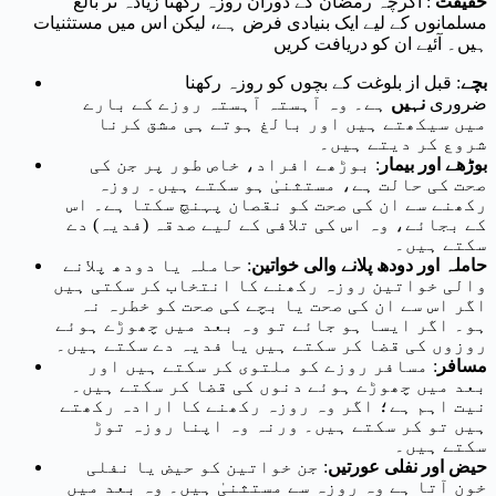
حقیقت
: اگرچہ رمضان کے دوران روزہ رکھنا زیادہ تر بالغ
مسلمانوں کے لیے ایک بنیادی فرض ہے، لیکن اس میں مستثنیات
ہیں۔ آئیے ان کو دریافت کریں
بچے
: قبل از بلوغت کے بچوں کو روزہ رکھنا
ضروری
نہیں
ہے۔ وہ آہستہ آہستہ روزے کے بارے
میں سیکھتے ہیں اور بالغ ہوتے ہی مشق کرنا
شروع کر دیتے ہیں۔
بوڑھے اور بیمار
: بوڑھے افراد، خاص طور پر جن کی
صحت کی حالت ہے، مستثنیٰ ہو سکتے ہیں۔ روزہ
رکھنے سے ان کی صحت کو نقصان پہنچ سکتا ہے۔ اس
کے بجائے، وہ اس کی تلافی کے لیے صدقہ (فدیہ) دے
سکتے ہیں۔
حاملہ اور دودھ پلانے والی خواتین
: حاملہ یا دودھ پلانے
والی خواتین روزہ رکھنے کا انتخاب کر سکتی ہیں
اگر اس سے ان کی صحت یا بچے کی صحت کو خطرہ نہ
ہو۔ اگر ایسا ہو جائے تو وہ بعد میں چھوڑے ہوئے
روزوں کی قضا کر سکتے ہیں یا فدیہ دے سکتے ہیں۔
مسافر
: مسافر روزے کو ملتوی کر سکتے ہیں اور
بعد میں چھوڑے ہوئے دنوں کی قضا کر سکتے ہیں۔
نیت اہم ہے؛ اگر وہ روزہ رکھنے کا ارادہ رکھتے
ہیں تو کر سکتے ہیں۔ ورنہ وہ اپنا روزہ توڑ
سکتے ہیں۔
حیض اور نفلی عورتیں
: جن خواتین کو حیض یا نفلی
خون آتا ہے وہ روزہ سے مستثنیٰ ہیں۔ وہ بعد میں