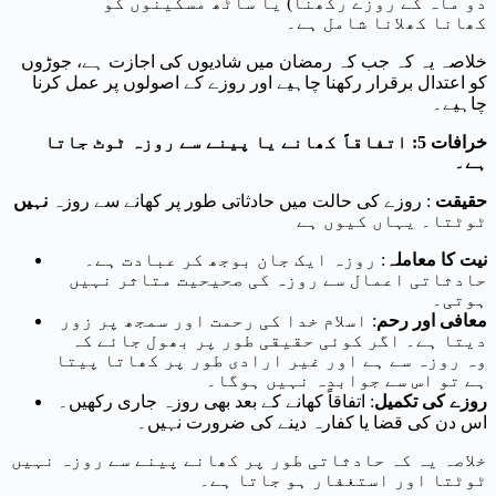
دو ماہ کے روزے رکھنا) یا ساٹھ مسکینوں کو
کھانا کھلانا شامل ہے۔
خلاصہ یہ کہ جب کہ رمضان میں شادیوں کی اجازت ہے، جوڑوں
کو اعتدال برقرار رکھنا چاہیے اور روزے کے اصولوں پر عمل کرنا
چاہیے۔
خرافات 5: اتفاقاً کھانے یا پینے سے روزہ ٹوٹ جاتا
ہے۔
حقیقت
: روزے کی حالت میں حادثاتی طور پر کھانے سے روزہ
نہیں
ٹوٹتا۔ یہاں کیوں ہے
نیت کا معاملہ
: روزہ ایک جان بوجھ کر عبادت ہے۔
حادثاتی اعمال سے روزہ کی صحیحیت متاثر نہیں
ہوتی۔
معافی اور رحم
: اسلام خدا کی رحمت اور سمجھ پر زور
دیتا ہے۔ اگر کوئی حقیقی طور پر بھول جائے کہ
وہ روزہ سے ہے اور غیر ارادی طور پر کھاتا پیتا
ہے تو اس سے جوابدہ نہیں ہوگا۔
روزے کی تکمیل
: اتفاقاً کھانے کے بعد بھی روزہ جاری رکھیں۔
اس دن کی قضا یا کفارہ دینے کی ضرورت نہیں۔
خلاصہ یہ کہ حادثاتی طور پر کھانے پینے سے روزہ نہیں
ٹوٹتا اور استغفار ہو جاتا ہے۔