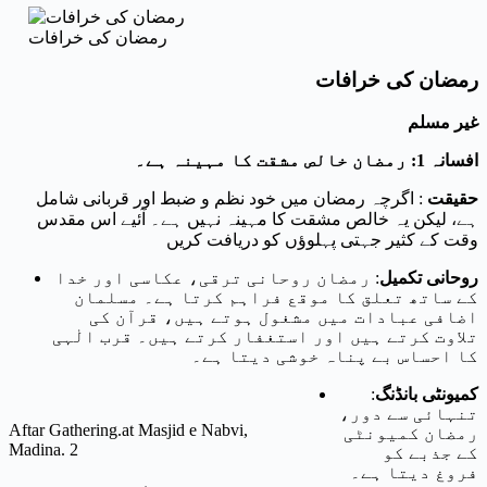
رمضان کی خرافات
رمضان کی خرافات
غیر مسلم
افسانہ 1: رمضان خالص مشقت کا مہینہ ہے۔
حقیقت
: اگرچہ رمضان میں خود نظم و ضبط اور قربانی شامل
ہے، لیکن یہ خالص مشقت کا مہینہ نہیں ہے۔ آئیے اس مقدس
وقت کے کثیر جہتی پہلوؤں کو دریافت کریں
روحانی تکمیل
: رمضان روحانی ترقی، عکاسی اور خدا
کے ساتھ تعلق کا موقع فراہم کرتا ہے۔ مسلمان
اضافی عبادات میں مشغول ہوتے ہیں، قرآن کی
تلاوت کرتے ہیں اور استغفار کرتے ہیں۔ قرب الٰہی
کا احساس بے پناہ خوشی دیتا ہے۔
کمیونٹی بانڈنگ
:
تنہائی سے دور،
Aftar Gathering.at Masjid e Nabvi,
رمضان کمیونٹی
Madina. 2
کے جذبے کو
فروغ دیتا ہے۔