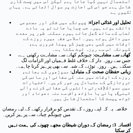
استعمال نہیں کیا جاتا ہے، لیکن اس میں چست کاری
شامل ہے، جو اس کی اجازت پر سوال اٹھاتی ہے۔ یہاں
کیوں ہے:
تحلیل اور غذائی اجزاء
: چیونگم میں شکر اور مصنوعی
ذائقے ہوتے ہیں۔ جب چبایا جائے تو یہ مادے
لعاب کے ساتھ گھل جاتے ہیں، ممکنہ طور پر معدے
میں داخل ہوتے ہیں۔ اسلامی فقہ میں، روزے کے
اوقات میں کسی بھی چیز کو پینا ضروری ہے،
کیونکہ اس سے روزہ ٹوٹ سکتا ہے۔
کھانے سے مشابہت
: چیونگم کھانے سے مشابہت رکھتی ہے،
جس سے روزہ دار کے خلاف غلط فہمیاں اور الزامات لگ
سکتے ہیں۔ روزہ توڑنے کے شبہ سے بھی پرہیز کرنا چاہیے۔
زبانی حفظان صحت کے متبادل
: مسوڑھوں کے بجائے،
روزے کے اوقات میں منہ کی صفائی اور سانس کی
تروتازگی کے متبادل پر غور کریں۔ اختیارات
میں مسواک (قدرتی دانتوں کی صفائی کرنے والی
ٹہنی)، پانی یا ماؤتھ واش سے منہ دھونا، اور
ٹوتھ پیسٹ کا استعمال شامل ہیں۔
خلاصہ یہ کہ اپنے روزے کے تقدس کو برقرار رکھنے کے لیے رمضان
میں چیونگم چبانے سے پرہیز کریں۔
افسانہ 3: رمضان کے دوران شیطان مجھے چھونے کی ہمت نہیں
کر سکتا