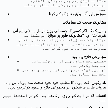
سکتا ہے لیکن پھر بھی جذباتی انتشار،
نیند کی کمی اور زہریلا پن کا شکار ہو سکتا
ہے۔
سوزش اور آکسیڈیٹیو تناؤ کو کم کرنا
میٹابولک صحت کے معاملات
یہاں تک کہ اگر کسی کا جسمانی وزن نارمل ہے (بی ایم آئی
تقریباً 25)، وہ
“
میٹابولک طور پر موٹاپا
“
ہو سکتا ہے
میٹابولک صحت زیادہ سے زیادہ جسمانی افعال
اور ذہنی وضاحت پر توجہ مرکوز کرتے ہوئے وزن
سے زیادہ عوامل پر غور کرتی ہے۔
مجموعی فلاح و بہبود
حقیقی صحت دماغ، جسم اور روح کے ساتھ
مطابقت رکھتی ہے۔
توازن، لچک، مہربانی، اور ہمدردی مجموعی
صحت میں معاون ہے۔
یاد رکھیں، فٹ ہونے کا مطلب خود بخود صحت مند ہونا نہیں ہے۔
بیرونی ظاہری شکلوں پر مجموعی فلاح و بہبود کو ترجیح دیں۔
افسانہ 3: ہر ایک کو روزہ رکھنا ہے – کوئی استثنا نہیں
ہے۔