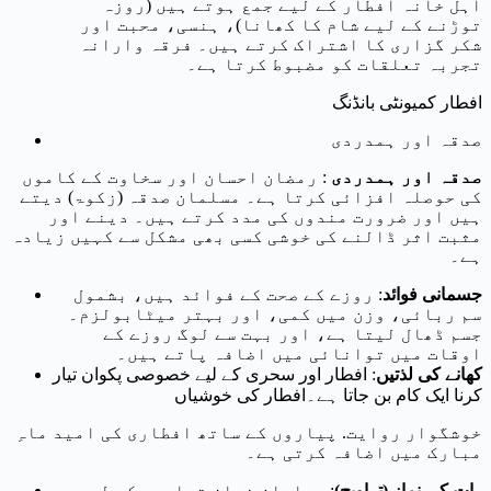
اہل خانہ افطار کے لیے جمع ہوتے ہیں (روزہ
توڑنے کے لیے شام کا کھانا)، ہنسی، محبت اور
شکر گزاری کا اشتراک کرتے ہیں۔ فرقہ وارانہ
تجربہ تعلقات کو مضبوط کرتا ہے۔
افطار کمیونٹی بانڈنگ
صدقہ اور ہمدردی
صدقہ اور ہمدردی
: رمضان احسان اور سخاوت کے کاموں
کی حوصلہ افزائی کرتا ہے۔ مسلمان صدقہ (زکوۃ) دیتے
ہیں اور ضرورت مندوں کی مدد کرتے ہیں۔ دینے اور
مثبت اثر ڈالنے کی خوشی کسی بھی مشکل سے کہیں زیادہ
ہے۔
جسمانی فوائد
: روزے کے صحت کے فوائد ہیں، بشمول
سم ربائی، وزن میں کمی، اور بہتر میٹابولزم۔
جسم ڈھال لیتا ہے، اور بہت سے لوگ روزے کے
اوقات میں توانائی میں اضافہ پاتے ہیں۔
کھانے کی لذتیں
: افطار اور سحری کے لیے خصوصی پکوان تیار
کرنا ایک کام بن جاتا ہے۔افطار کی خوشیاں
خوشگوار روایت. پیاروں کے ساتھ افطاری کی امید ماہِ
مبارک میں اضافہ کرتی ہے۔
رات کی نماز (تراویح)
: مسلمان نماز تراویح کے لیے