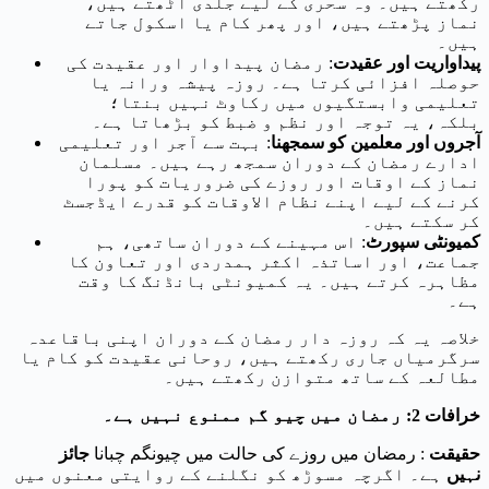
رکھتے ہیں۔ وہ سحری کے لیے جلدی اٹھتے ہیں،
نماز پڑھتے ہیں، اور پھر کام یا اسکول جاتے
ہیں۔
پیداواریت اور عقیدت
: رمضان پیداوار اور عقیدت کی
حوصلہ افزائی کرتا ہے۔ روزہ پیشہ ورانہ یا
تعلیمی وابستگیوں میں رکاوٹ نہیں بنتا؛
بلکہ، یہ توجہ اور نظم و ضبط کو بڑھاتا ہے۔
آجروں اور معلمین کو سمجھنا
: بہت سے آجر اور تعلیمی
ادارے رمضان کے دوران سمجھ رہے ہیں۔ مسلمان
نماز کے اوقات اور روزے کی ضروریات کو پورا
کرنے کے لیے اپنے نظام الاوقات کو قدرے ایڈجسٹ
کر سکتے ہیں۔
کمیونٹی سپورٹ
: اس مہینے کے دوران ساتھی، ہم
جماعت، اور اساتذہ اکثر ہمدردی اور تعاون کا
مظاہرہ کرتے ہیں۔ یہ کمیونٹی بانڈنگ کا وقت
ہے۔
خلاصہ یہ کہ روزہ دار رمضان کے دوران اپنی باقاعدہ
سرگرمیاں جاری رکھتے ہیں، روحانی عقیدت کو کام یا
مطالعہ کے ساتھ متوازن رکھتے ہیں۔
خرافات 2: رمضان میں چیو گم ممنوع نہیں ہے۔
حقیقت
: رمضان میں روزے کی حالت میں چیونگم چبانا
جائز
نہیں
ہے۔ اگرچہ مسوڑھ کو نگلنے کے روایتی معنوں میں