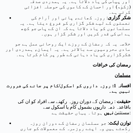
اور پیاس کی یاد دلاتا ہے۔ یہ ہمدردی صدقہ
(زکوٰۃ) اور احسان کے کاموں کی حوصلہ افزائی
کرتی ہے۔
شکر گزاری
: روزہ کھانے، پانی اور آرام کی
نعمتوں کے لیے شکر گزاری کو فروغ دیتا ہے۔ یہ
مسلمانوں کو یاد دلاتا ہے کہ ان کے پاس جو کچھ
ہے اس کی قدر کریں اور شکر گزار ہوں۔
خلاصہ یہ کہ رمضان کے روزے ایک روحانی عمل ہے جو
مادی محرومیوں سے بالاتر ہے۔ یہ ایمان، ہمدردی اور
شکرگزاری کی یاد دہانی کے طور پر کام کرتا ہے۔
رمضان کی خرافات
مسلمان
افسانہ 1: روزہ داروں کو اسکول/کام پر جانے کی ضرورت
نہیں ہے۔
حقیقت
: رمضان کے دوران روزہ رکھنے سے افراد کو ان کی
باقاعدہ ذمہ داریوں بشمول کام یا اسکول سے
ہوتا۔ یہاں حقیقت ہے:
مستثنیٰ
نہیں
توازن ایکٹ
: جو مسلمان رمضان کے دوران روزہ
رکھتے ہیں وہ اپنے روزمرہ کے معمولات کو جاری