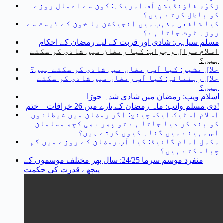
زکوٰۃ فاؤنڈیشن آف امریکہ: کون سے اعمال روزے
کو باطل کرتے ہیں؟
کیا شافعی مذہب میں انجیکشن یا خون کے ٹیسٹ سے
روزہ ٹوٹ جاتا ہے؟
مسلم سیاہی: شادی اور قربت کے لیے رمضان کے احکام
اسلام سوال و جواب: کیا رمضان میں شادی کر سکتے
ہیں؟
حلال مشیر: کیا آپ رمضان میں شادی کر سکتے ہیں؟
حلال رہنمائی: کیا آپ رمضان میں شادی کر سکتے
ہیں؟
اسلام ویب: رمضان میں شادی شدہ جوڑا
دی مسلم وائب: ماہ رمضان کے بارے میں 26 خرافات – ختم!
اسلام اسٹیک ایکسچینج: اگر رمضان میں شیطانوں
کو بند کر دیا جاتا ہے تو پھر بھی کچھ مسلمان
اس مہینے میں گناہ کیوں کرتے ہیں؟
مکمل امام گائیڈ: کیا آپ رمضان کے روزے میں گم
چبا سکتے ہیں؟
منفرد موسم سرما 24/25: سال بھر مختلف موسموں کے
پیچھے قدرت کی حکمت