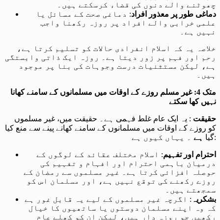
چھوٹنے والے دنوں کی قضاء کرسکتے ہیں۔
دماغی طور پر معذور افراد
: دماغی صحت کے مسائل یا
علمی خرابی والے افراد پر روزہ رکھنا واجب
نہیں ہے۔
خلاصہ یہ کہ اسلام انفرادی حالات کو تسلیم کرتا ہے،
رحم اور فہم پر زور دیتا ہے۔ روزہ ایک ذاتی وابستگی
ہے، لیکن مستثنیات درست وجوہات کی بنا پر موجود
ہیں۔
متک 4: غیر مسلم روزے کے اوقات میں مسلمانوں کے سامنے کھانا
نہیں کھا سکتے
حقیقت
: یہ ایک عام غلط فہمی ہے۔ حقیقت میں، غیر مسلموں
کو روزے کے اوقات میں مسلمانوں کے سامنے کھانے پینے سے منع کیا
۔ یہاں کیوں ہے:
گیا
ہے
احترام اور تفہیم
: اسلام مختلف عقائد کے لوگوں کے
درمیان باہمی احترام اور افہام و تفہیم کی
حوصلہ افزائی کرتا ہے۔ غیر مسلموں سے رمضان کے
روزے رکھنے کی توقع نہیں ہے، اور مسلمان اس کو
سمجھتے ہیں۔
بشکریہ
: اگرچہ غیر مسلموں کے لیے یہ قابل غور ہے
کہ وہ اپنے مسلمان دوستوں یا ساتھیوں کا خیال
رکھیں جو روزہ دار ہیں، لیکن ان کو کھلے عام