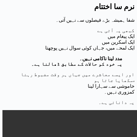
نرم سا اختتام
شفا ہمیشہ بڑے فیصلوں سے نہیں آتی۔
کبھی یہ آتی ہے
ایک پیغام میں
ایک اسکرین میں
ایک لمحے میں، جہاں کوئی سوال نہیں پوچھتا
مدد لینا ناکامی نہیں۔
یہ خود کو حالات کے مطابق ڈھالنا ہے۔
اور ایسے معاشرے میں جہاں ہر وقت مضبوط رہنا
سکھایا جاتا ہو،
خاموشی سے سہارا لینا
کمزوری نہیں۔
یہ دانائی ہے۔