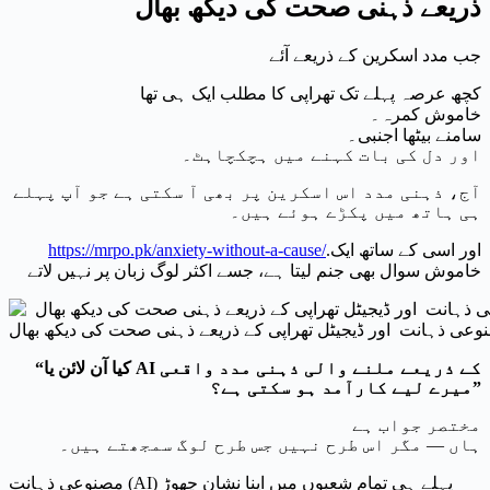
ذریعے ذہنی صحت کی دیکھ بھال
جب مدد اسکرین کے ذریعے آئے
کچھ عرصہ پہلے تک تھراپی کا مطلب ایک ہی تھا
خاموش کمرہ۔
سامنے بیٹھا اجنبی۔
اور دل کی بات کہنے میں ہچکچاہٹ۔
آج، ذہنی مدد اس اسکرین پر بھی آ سکتی ہے جو آپ پہلے
ہی ہاتھ میں پکڑے ہوئے ہیں۔
.اور اسی کے ساتھ ایک
https://mrpo.pk/anxiety-without-a-cause/
خاموش سوال بھی جنم لیتا ہے، جسے اکثر لوگ زبان پر نہیں لاتے
وعی ذہانت اور ڈیجیٹل تھراپی کے ذریعے ذہنی صحت کی دیکھ بھال
“کیا آن لائن یا AI کے ذریعے ملنے والی ذہنی مدد واقعی
میرے لیے کارآمد ہو سکتی ہے؟”
مختصر جواب ہے
ہاں — مگر اس طرح نہیں جس طرح لوگ سمجھتے ہیں۔
مصنوعی ذہانت (AI) پہلے ہی تمام شعبوں میں اپنا نشان چھوڑ