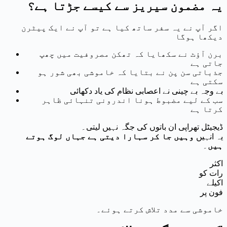
یہ مضمون سیریز سے کیسے جڑتا ہے؟
اگر آپ نے یہ سفر ساتھ کیا ہے تو آپ نے ایک پیٹرن
دیکھا ہوگا
برن آؤٹ نے سکھایا کہ تھکن مصروفیت میں چھپ
جاتی ہے
جذباتی سن پن نے بتایا کہ خاموشی بھی شور ہو
سکتی ہے
بے وجہ بے چینی نے اعصابی نظام کی یاد دکھائی
سب کے لیے مضبوط ہونا اندرونی تنہائی ظاہر
کرتا ہے
ڈیجیٹل تھراپی ان باتوں کی جگہ نہیں لیتی۔
یہ انہیں
وہیں جا کر سہارا دیتی ہے جہاں لوگ ہوتے
ہیں
۔
اکثر
رات کو
اکیلے
فون پر
خاموشی سے مدد تلاش کرتے ہوئے۔