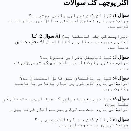
اکثر پوچھے گئے سوالات
سوال 1:
کیا آن لائن تھراپی واقعی مؤثر ہے؟
جواب: جی ہاں، تحقیق اسے کئی مسائل میں مؤثر ثابت
کرتی ہے۔
کیا AI تھراپسٹ کی جگہ لے سکتا ہے؟
سوال 2:
جواب: نہیں، AI آگاہی میں مدد دیتا ہے، شفا انسان
دیتا ہے۔
سوال 3:
کیا ڈیجیٹل تھراپی محفوظ ہے؟
جواب: معتبر پلیٹ فارمز رازداری کو ترجیح دیتے
ہیں۔
سوال 4:
کیا یہ پاکستان میں قابلِ استعمال ہے؟
جواب: جی ہاں، خاص طور پر جہاں بدنامی یا فاصلے
رکاوٹ ہوں۔
سوال 5:
کیا میں بغیر تھراپی کے صرف ایپس استعمال کر
سکتا ہوں؟
جواب: جی ہاں، بہت سے لوگ وہیں سے آغاز کرتے ہیں۔
سوال 6:
کیا آن لائن مدد لینا کمزوری ہے؟
جواب: نہیں، یہ سمجھداری ہے۔