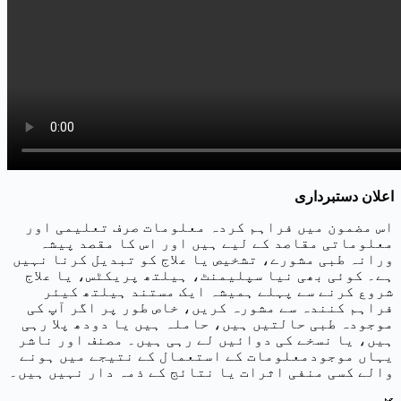
اعلان دستبرداری
اس مضمون میں فراہم کردہ معلومات صرف تعلیمی اور
معلوماتی مقاصد کے لیے ہیں اور اس کا مقصد پیشہ
ورانہ طبی مشورے، تشخیص یا علاج کو تبدیل کرنا نہیں
ہے۔ کوئی بھی نیا سپلیمنٹ، ہیلتھ پریکٹس، یا علاج
شروع کرنے سے پہلے ہمیشہ ایک مستند ہیلتھ کیئر
فراہم کنندہ سے مشورہ کریں، خاص طور پر اگر آپ کی
موجودہ طبی حالتیں ہیں، حاملہ ہیں یا دودھ پلا رہی
ہیں، یا نسخے کی دوائیں لے رہی ہیں۔ مصنف اور ناشر
یہاں موجودمعلومات کے استعمال کے نتیجے میں ہونے
والے کسی منفی اثرات یا نتائج کے ذمہ دار نہیں ہیں۔