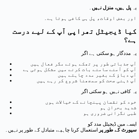
یہ
پل ہیں، منزل نہیں
۔
اور بعض اوقات، پل ہی کافی ہوتا ہے۔
کیا ڈیجیٹل تھراپی آپ کے لیے درست
ہے؟
یہ مددگار ہو سکتی ہے اگر
آپ جذباتی طور پر تھکے ہوئے مگر فعال ہیں
آپ کو آمنے سامنے بات کرنے میں مشکل ہوتی ہے
آپ دباؤ کے بغیر مدد چاہتے ہیں
آپ ذہنی صحت کو سمجھنا شروع کر رہے ہیں
یہ کافی نہیں ہو سکتی اگر
خود کو نقصان پہنچانے کے خیالات ہوں
شدید بحران ہو
طبی نگرانی ضروری ہو
ایسے میں ڈیجیٹل مدد کو
سپورٹ کے طور پر
استعمال کرنا چاہیے، متبادل کے طور پر نہیں۔