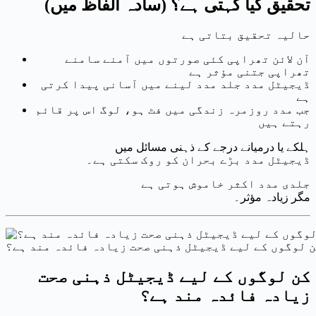
تحقیق کیا کہتی ہے؟ (سادہ الفاظ میں)
حالیہ تحقیق بتاتی ہے
آن لائن تھراپی کئی صورتوں میں آمنے سامنے
تھراپی جتنی مؤثر ہے
ڈیجیٹل مدد جلد مدد لینے میں آسانی پیدا کرتی
ہے
جب مدد روزمرہ زندگی میں فٹ ہو، لوگ اس پر قائم
رہتے ہیں
ہلکے یا درمیانے درجے کے ذہنی مسائل میں
ڈیجیٹل مدد بڑے بحران کو روک سکتی ہے۔
جلدی مدد اکثر خاموش ہوتی ہے
مگر زیادہ مؤثر۔
 لوگوں کے لیے ڈیجیٹل ذہنی صحت زیادہ فائدہ مند ہے؟
کن لوگوں کے لیے ڈیجیٹل ذہنی صحت
زیادہ فائدہ مند ہے؟