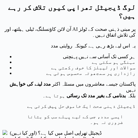
لوگ ڈیجیٹل تھراپی کیوں تلاش کر رہے
ہیں؟
آن لائن کاؤنسلنگ، ٹیلی ہیلتھ، اور AI پر مبنی ذہنی صحت کے ٹولز
کی تلاش اتفاق نہیں۔
یہ اس لیے بڑھ رہی ہے کیونکہ روایتی مدد
ہر کسی تک آسانی سے نہیں پہنچتی
مہنگی ہو سکتی ہے
سوالات اور لیبلز کا خوف رکھتی ہے
رازداری پر سمجھوتہ محسوس ہوتی ہے
پاکستان جیسے معاشروں میں مسئلہ اکثر
مدد لینے کی خواہش
نہیں
بلکہ
بدنامی کے بغیر مدد تک رسائی
ہوتا ہے۔
ڈیجیٹل ذہنی صحت ایک خاموش حل پیش کرتی ہے
ایسی مدد، جس کے لیے پہلے سب کو بتانا
ضروری نہ ہو۔