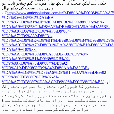
چکی ہے، لیکن صحت کی دیکھ بھال میں، یہ گیم چینجر ثابت ہو
رہی ہے۔ صحت کی دیکھ بھال
https://www.antiersolutions.com/ur/%D8%A8%D9%84%D8
کے
%D9%85%DB%8C%DA%BA-
%D9%85%D8%B1%DB%8C%D8%B6%D9%88%DA%BA-
%DA%A9%DB%8C-%D8%AF%DB%8C%DA%A9%DA%BE-
%D8%A8%DA%BE%D8%A7%D9%84-
%D8%A7%D9%88%D8%B1-
%D8%A2%D9%BE%D8%B1%DB%8C%D8%B4%D9%86%D9%8
%DA%A9%D8%A7%D8%B1%DA%A9%D8%B1%D8%AF%DA
%DA%A9%D9%88-
%D8%AA%D8%A8%D8%AF%DB%8C%D9%84-
%DA%A9%D8%B1%D9%86%DB%92-
%D9%88%D8%A7%D9%84%DB%92-
%DB%81%DB%8C%D9%84%D8%AA%DA%BE-
%DA%A9%DB%8C%D8%A6%D8%B1-%DA%A9%DB%92-
%D9%84%DB%8C%DB%92-AI-
لیے
%D8%A7%DB%8C%D8%AC%D9%86%D9%B9%D8%B3/
AI ایجنٹوں کا ظہور (خود مختار یا نیم خودمختار
نظام جو مریضوں اور صحت کی دیکھ بھال فراہم کرنے
والوں دونوں کے ساتھ سمجھ سکتے ہیں، استدلال کرسکتے
ہیں، سیکھ سکتے ہیں اور ان سے بات چیت کرسکتے ہیں)
صحت کی دیکھ بھال فراہم کرنے والوں کی دیکھ بھال
فراہم کرنے کے طریقے میں انقلاب لا رہا ہے۔