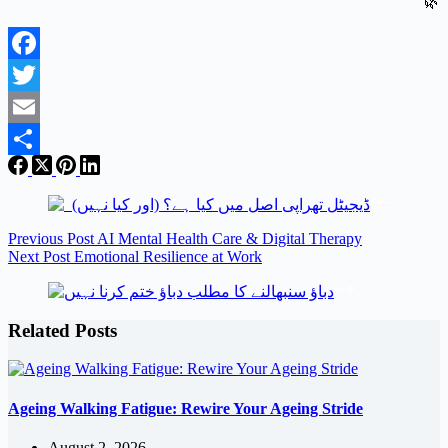
🌿
Facebook
Twitter
Email
Share
Previous
Post
AI Mental Health Care & Digital Therapy
Next
Post
Emotional Resilience at Work
Related Posts
Ageing Walking Fatigue: Rewire Your Ageing Stride
August 2, 2026