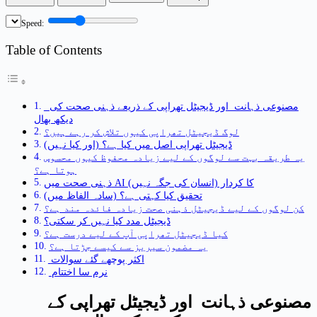
Speed:
Table of Contents
مصنوعی ذہانت اور ڈیجیٹل تھراپی کے ذریعے ذہنی صحت کی
دیکھ بھال
لوگ ڈیجیٹل تھراپی کیوں تلاش کر رہے ہیں؟
ڈیجیٹل تھراپی اصل میں کیا ہے؟ (اور کیا نہیں)
یہ طریقہ بہت سے لوگوں کے لیے زیادہ محفوظ کیوں محسوس
ہوتا ہے؟
ذہنی صحت میں AI کا کردار (انسان کی جگہ نہیں)
تحقیق کیا کہتی ہے؟ (سادہ الفاظ میں)
کن لوگوں کے لیے ڈیجیٹل ذہنی صحت زیادہ فائدہ مند ہے؟
ڈیجیٹل مدد کیا نہیں کر سکتی؟
کیا ڈیجیٹل تھراپی آپ کے لیے درست ہے؟
یہ مضمون سیریز سے کیسے جڑتا ہے؟
اکثر پوچھے گئے سوالات
نرم سا اختتام
مصنوعی ذہانت اور ڈیجیٹل تھراپی کے