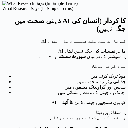
What Research Says (In Simple Terms)
ذہنی صحت میں AI کا کردار (انسان کی
جگہ نہیں)
AI کے بارے میں غلط فہمیاں عام ہیں۔
AI ماہرِ نفسیات کی جگہ نہیں لیتا۔
یہ سیشنز کے درمیان
سپورٹ سسٹم
بنتا ہے۔
AI مدد کرتا ہے
موڈ ٹریک کرنے میں
جذباتی پیٹرنز سمجھنے میں
سانس اور گراؤنڈنگ مشقوں میں
اچانک بے چینی کے وقت رہنمائی میں
AI کو یوں سمجھیں جیسے
ذہن کا آئینہ
۔
یہ شفا نہیں دیتا۔
یہ خود کو دیکھنے میں مدد دیتا ہے۔