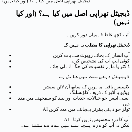
ڈیجیٹل تھراپی اصل میں کیا ہے؟ (اور کیا نہیں)
ڈیجیٹل تھراپی اصل میں کیا ہے؟ (اور کیا
نہیں)
آئیے کچھ غلط فہمیاں دور کریں۔
ڈیجیٹل تھراپی کا مطلب یہ نہیں کہ
آپ انسان کے بجائے روبوٹ سے بات کریں
کوئی ایپ آپ کی تشخیص کرے
ڈاکٹر یا ماہر نفسیات کی جگہ لے لی جائے
ڈیجیٹل ذہنی صحت میں شامل ہے
لائسنس یافتہ ماہرین کے ساتھ آن لائن سیشن
ویڈیو یا آڈیو کے ذریعے کاؤنسلنگ
ایسی ایپس جو خیالات، جذبات اور نیند کو سمجھنے میں مدد
دیں
AI ٹولز جو ذہنی پیٹرنز پہچاننے میں مدد کریں
AI آپ کا درد محسوس نہیں کرتا۔
لیکن یہ آپ کو
درد پہچاننے میں مدد دے سکتا ہے
۔