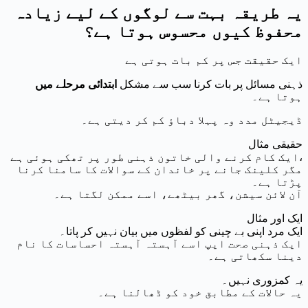
یہ طریقہ بہت سے لوگوں کے لیے زیادہ
محفوظ کیوں محسوس ہوتا ہے؟
ایک حقیقت جس پر کم بات ہوتی ہے
ذہنی مسائل پر بات کرنا سب سے مشکل
ابتدائی مرحلے میں
ہوتا ہے۔
ڈیجیٹل مدد وہ پہلا دباؤ کم کر دیتی ہے۔
حقیقی مثال
ایک کام کرنے والی خاتون ذہنی طور پر تھکی ہوئی ہے،
مگر کلینک جانے پر خاندان کے سوالات کا سامنا کرنا
پڑتا ہے۔
آن لائن سیشن، گھر بیٹھے، اسے ممکن لگتا ہے۔
ایک اور مثال
ایک مرد اپنی بے چینی کو لفظوں میں بیان نہیں کر پاتا۔
ایک ذہنی صحت ایپ اسے آہستہ آہستہ احساسات کا نام
دینا سکھاتی ہے۔
یہ کمزوری نہیں۔
یہ حالات کے مطابق خود کو ڈھالنا ہے۔