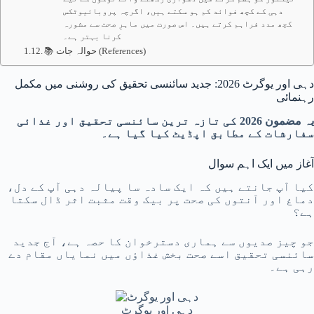
دہی کے کچھ فوائد کم ہو سکتے ہیں، اگرچہ پروبائیوٹکس
کچھ مدد فراہم کرتے ہیں۔ اس صورت میں ماہرِ صحت سے مشورہ
کرنا بہتر ہے۔
📚 حوالہ جات (References)
دہی اور یوگرٹ 2026: جدید سائنسی تحقیق کی روشنی میں مکمل
رہنمائی
یہ مضمون 2026 کی تازہ ترین سائنسی تحقیق اور غذائی
سفارشات کے مطابق اپڈیٹ کیا گیا ہے۔
آغاز میں ایک اہم سوال
کیا آپ جانتے ہیں کہ ایک سادہ سا پیالہ دہی آپ کے دل،
دماغ اور آنتوں کی صحت پر بیک وقت مثبت اثر ڈال سکتا
ہے؟
جو چیز صدیوں سے ہماری دسترخوان کا حصہ ہے، آج جدید
سائنسی تحقیق اسے صحت بخش غذاؤں میں نمایاں مقام دے
رہی ہے۔
دہی اور یوگرٹ