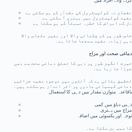
کرنے والے افراد میں
نقصان دہ کولیسٹرول کی مقدار کم ہو سکتی ہے
مفید کولیسٹرول میں بہتری آ سکتی ہے
دل کے امراض کا خطرہ نسبتاً کم ہو سکتا ہے
خاص طور پر کم چکنائی والا اور بغیر مٹھاس والا
دہی زیادہ مفید سمجھا جاتا ہے۔
دماغی صحت اور مزاج
حیرت انگیز طور پر دہی کا تعلق دماغی صحت سے بھی
جوڑا جا رہا ہے۔
تحقیق بتاتی ہے کہ آنتوں میں موجود مفید جراثیم
دماغی کیمیائی مادوں پر اثر انداز ہو سکتے ہیں۔
باقاعدہ متوازن مقدار میں دہی کا استعمال
ذہنی دباؤ میں کمی
مزاج میں بہتری
توجہ اور یکسوئی میں اضافہ
کا سبب بن سکتا ہے۔