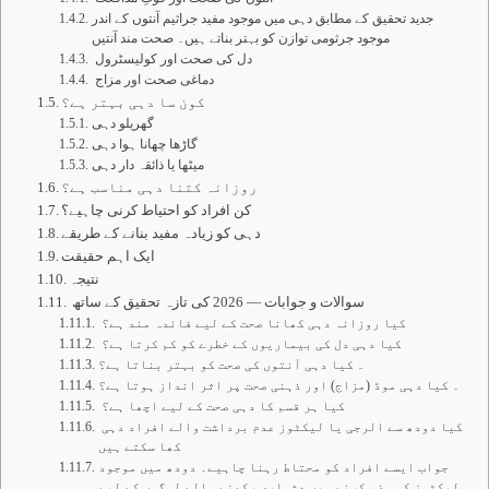
جدید تحقیق کے مطابق دہی میں موجود مفید جراثیم آنتوں کے اندر
موجود جرثومی توازن کو بہتر بناتے ہیں۔ صحت مند آنتیں
دل کی صحت اور کولیسٹرول
دماغی صحت اور مزاج
کون سا دہی بہتر ہے؟
گھریلو دہی
گاڑھا چھانا ہوا دہی
میٹھا یا ذائقہ دار دہی
روزانہ کتنا دہی مناسب ہے؟
کن افراد کو احتیاط کرنی چاہیے؟
دہی کو زیادہ مفید بنانے کے طریقے
ایک اہم حقیقت
نتیجہ
سوالات و جوابات — 2026 کی تازہ تحقیق کے ساتھ
کیا روزانہ دہی کھانا صحت کے لیے فائدہ مند ہے؟
کیا دہی دل کی بیماریوں کے خطرے کو کم کرتا ہے؟
۔ کیا دہی آنتوں کی صحت کو بہتر بناتا ہے؟
۔ کیا دہی موڈ (مزاج) اور ذہنی صحت پر اثر انداز ہوتا ہے؟
کیا ہر قسم کا دہی صحت کے لیے اچھا ہے؟
کیا دودھ سے الرجی یا لیکٹوز عدم برداشت والے افراد دہی
کھا سکتے ہیں
جواب ایسے افراد کو محتاط رہنا چاہیے۔ دودھ میں موجود
لیکٹوز کو ہضم کرنے میں دشواری رکھنے والے لوگوں کے لیے