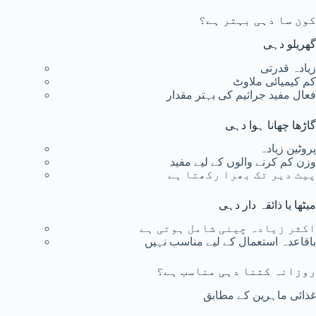
کون سا دہی بہتر ہے؟
گھریلو دہی
زیادہ قدرتی
کم کیمیائی ملاوٹ
فعال مفید جراثیم کی بہتر مقدار
گاڑھا چھانا ہوا دہی
پروٹین زیادہ
وزن کم کرنے والوں کے لیے مفید
پیٹ دیر تک بھرا رکھتا ہے
میٹھا یا ذائقہ دار دہی
اکثر زیادہ چینی شامل ہوتی ہے
باقاعدہ استعمال کے لیے مناسب نہیں
روزانہ کتنا دہی مناسب ہے؟
غذائی ماہرین کے مطابق