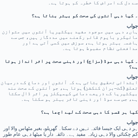
سے دل کے امراض کا خطرہ کم ہوتا ہے۔
۔ کیا دہی آنتوں کی صحت کو بہتر بناتا ہے؟
جواب
ہاں، دہی میں موجود مفید بیکٹیریا آنتوں میں متوازن
مائیکرو بایوم قائم رکھنے میں مددگار ہیں، جس سے
ہاضمہ بہتر ہوتا ہے، سوزش میں کمی آتی ہے اور
مدافعتی نظام مضبوط ہوتا ہے۔
۔ کیا دہی موڈ (مزاج) اور ذہنی صحت پر اثر انداز ہوتا
ہے؟
جواب
ابتدائی تحقیق بتاتی ہے کہ آنتوں اور دماغ کے درمیان
تعلق (گٹ–بران کنکشن) ہوتا ہے، جو آنتوں کے صحت مند
بیکٹیریا کے ذریعے دماغی کیمیکلز پر اثر ڈال سکتا
ہے، جس سے موڈ اور ذہنی تاثر بہتر ہو سکتا ہے۔
کیا ہر قسم کا دہی صحت کے لیے اچھا ہے؟
جواب
ہر دہی ایک جیسا فائدہ نہیں دے سکتا۔ گھریلو، بغیر مٹھاس والا اور
کم چکنائی والا دہی زیادہ مفید ہے۔ ذائقہ دار یا میٹھا دہی عام طور