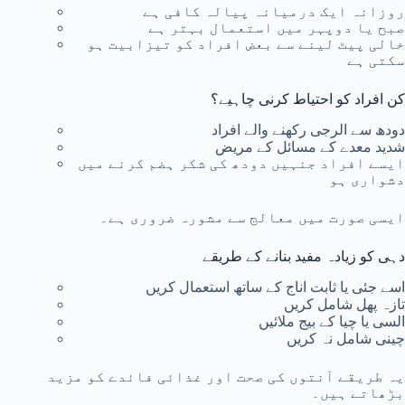
روزانہ ایک درمیانہ پیالہ کافی ہے
صبح یا دوپہر میں استعمال بہتر ہے
خالی پیٹ لینے سے بعض افراد کو تیزابیت ہو
سکتی ہے
کن افراد کو احتیاط کرنی چاہیے؟
دودھ سے الرجی رکھنے والے افراد
شدید معدے کے مسائل کے مریض
ایسے افراد جنہیں دودھ کی شکر ہضم کرنے میں
دشواری ہو
ایسی صورت میں معالج سے مشورہ ضروری ہے۔
دہی کو زیادہ مفید بنانے کے طریقے
اسے جئی یا ثابت اناج کے ساتھ استعمال کریں
تازہ پھل شامل کریں
السی یا چیا کے بیج ملائیں
چینی شامل نہ کریں
یہ طریقے آنتوں کی صحت اور غذائی فائدے کو مزید
بڑھاتے ہیں۔