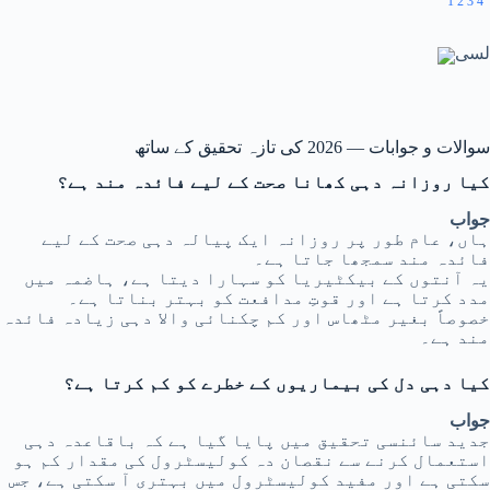
1
2
3
4
لسی
سوالات و جوابات — 2026 کی تازہ تحقیق کے ساتھ
کیا روزانہ دہی کھانا صحت کے لیے فائدہ مند ہے؟
جواب
ہاں، عام طور پر روزانہ ایک پیالہ دہی صحت کے لیے
فائدہ مند سمجھا جاتا ہے۔
یہ آنتوں کے بیکٹیریا کو سہارا دیتا ہے، ہاضمہ میں
مدد کرتا ہے اور قوتِ مدافعت کو بہتر بناتا ہے۔
خصوصاً بغیر مٹھاس اور کم چکنائی والا دہی زیادہ فائدہ
مند ہے۔
کیا دہی دل کی بیماریوں کے خطرے کو کم کرتا ہے؟
جواب
جدید سائنسی تحقیق میں پایا گیا ہے کہ باقاعدہ دہی
استعمال کرنے سے نقصان دہ کولیسٹرول کی مقدار کم ہو
سکتی ہے اور مفید کولیسٹرول میں بہتری آ سکتی ہے، جس