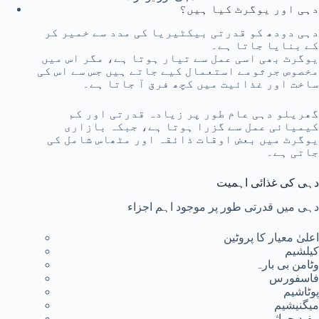
دہی اور یوگرٹ کیا ہیں؟
دہی دودھ کو قدرتی بیکٹیریا کی مدد سے خمیر کر
کے بنایا جاتا ہے۔
یوگرٹ بھی اسی عمل سے تیار ہوتا ہے، مگر اس میں
مخصوص جرثومے استعمال کیے جاتے ہیں جس سے اس کی
ساخت اور غذائیت میں کچھ فرق آ جاتا ہے۔
گھریلو دہی عام طور پر زیادہ قدرتی اور کم
کیمیائی عمل سے گزرا ہوتا ہے، جبکہ بازاری
یوگرٹ میں بعض اوقات ذائقہ اور مٹھاس شامل کی
جاتی ہے۔
دہی کی غذائی اہمیت
دہی میں قدرتی طور پر موجود اہم اجزاء
اعلیٰ معیار کا پروٹین
کیلشیم
وٹامن بی بارہ
فاسفورس
پوٹاشیم
میگنیشیم
مفید جراثیم