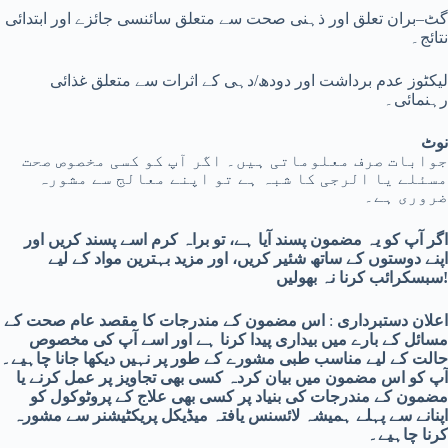
گٹ–بران تعلق اور ذہنی صحت سے متعلق سائنسی جائزے اور ابتدائی
نتائج۔
لیکٹوز عدم برداشت اور دودھ/دہی کے اثرات سے متعلق غذائی
رہنمائی۔
نوٹ
جوابات صرف معلوماتی ہیں۔ اگر آپ کو کسی مخصوص صحت
مسئلے یا الرجی کا شبہ ہے تو اپنے معالج سے مشورہ
ضروری ہے۔
اگر آپ کو یہ مضمون پسند آیا ہے، تو براہ کرم اسے پسند کریں اور
اپنے دوستوں کے ساتھ شئیر کریں، اور مزید بہترین مواد کے لیے
!
سبسکرائب کرنا نہ بھولیں
اعلان دستبرداری
:
اس مضمون کے مندرجات کا مقصد عام صحت کے
مسائل کے بارے میں بیداری پیدا کرنا ہے اور اسے آپ کی مخصوص
حالت کے لیے مناسب طبی مشورے کے طور پر نہیں دیکھا جانا چاہیے۔
آپ کو اس مضمون میں بیان کردہ کسی بھی تجاویز پر عمل کرنے یا
مضمون کے مندرجات کی بنیاد پر کسی بھی علاج کے پروٹوکول کو
اپنانے سے پہلے ہمیشہ لائسنس یافتہ میڈیکل پریکٹیشنر سے مشورہ
کرنا چاہیے۔