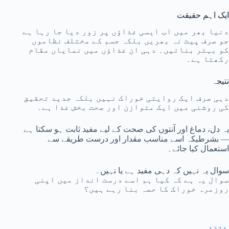
ایک اہم حقیقت
دنیا بھر میں اب ایسی غذاؤں پر زور دیا جا رہا ہے
جو صرف پیٹ نہ بھریں بلکہ جسم کے مختلف نظاموں
کو بہتر بنائیں۔ دہی ان غذاؤں میں نمایاں مقام
رکھتا ہے۔
نتیجہ
دہی صرف ایک روایتی خوراک نہیں بلکہ جدید تحقیق
کی روشنی میں ایک متوازن اور صحت بخش غذا ہے۔
یہ دل، دماغ اور آنتوں کی صحت کے لیے مفید ثابت ہو سکتا ہے
— بشرطیکہ اسے مناسب مقدار اور درست طریقے سے
استعمال کیا جائے۔
سوال یہ نہیں کہ دہی مفید ہے یا نہیں۔
سوال یہ ہے کہ کیا ہم اسے درست انداز میں اپنی
روزمرہ خوراک کا حصہ بنا رہے ہیں؟