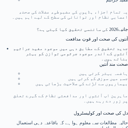
یہ تمام اجزاء ہڈیوں کی مضبوطی، عضلات کی صحت،
اعصابی نظام اور توانائی کی سطح کے لیے اہم ہیں۔
جانیے2026 کی سائنسی تحقیق کیا کہتی ہے؟
آنتوں کی صحت اور قوتِ مدافعت
جدید تحقیق کے مطابق دہی میں موجود مفید جراثیم
آنتوں کے اندر موجود جرثومی توازن کو بہتر
بناتے ہیں۔
صحت مند آنتیں
ہاضمہ بہتر کرتی ہیں
جسم میں سوزش کم کرتی ہیں
بیماریوں سے لڑنے کی صلاحیت بڑھاتی ہیں
ماہرین اب آنتوں اور مدافعتی نظام کے گہرے تعلق
پر زور دے رہے ہیں۔
دل کی صحت اور کولیسٹرول
حالیہ مطالعات سے معلوم ہوا ہے کہ باقاعدہ دہی استعمال