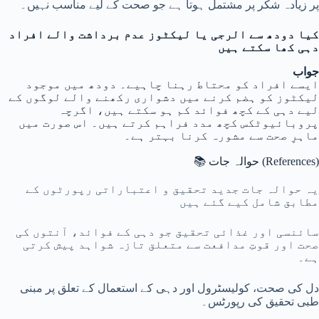
پر زیادہ شکر پر مشتمل ہوتا ہے جو صحت کے لیے مناسب نہیں۔
کیا دودھ سے الرجی یا لیکٹوز عدم برداشت والے افراد
دہی کھا سکتے ہیں
جواب
ایسے افراد کو محتاط رہنا چاہیے۔ دودھ میں موجود
لیکٹوز کو ہضم کرنے میں دشواری رکھنے والے لوگوں کے
لیے دہی کے کچھ فوائد کم ہو سکتے ہیں، اگرچہ
پروبائیوٹکس کچھ مدد فراہم کرتے ہیں۔ اس صورت میں
ماہرِ صحت سے مشورہ کرنا بہتر ہے۔
📚 حوالہ جات (References)
یہ حوالہ جات جدید تحقیق و اعتباراتی رپورٹوں کے
مطابق شامل کیے گئے ہیں
سائنسی اور غذائی تحقیق جو دہی کے فوائد، آنتوں کی
صحت اور قوتِ مدافعت سے متعلق تازہ شواہد پیش کرتی
ہے۔
دل کی صحت، کولیسٹرول اور دہی کے استعمال کے تعلق پر مبنی
طبی تحقیق کی رپورٹس۔