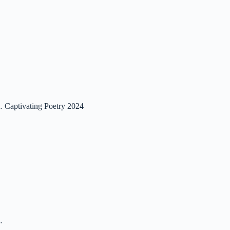
e like flowers… Captivating Poetry 2024
s…