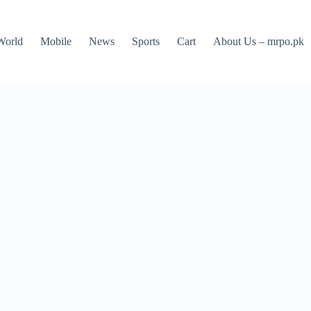
World
Mobile
News
Sports
Cart
About Us – mrpo.pk