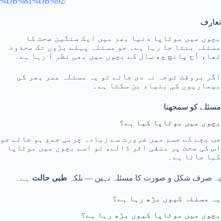
%DB%81%DB%92/
تعارف
بچوں میں موٹاپا دنیا بھر میں ایک سنگین صحت کا
مسئلہ بنتا جا رہا ہے۔ جو مسئلہ پہلے بڑوں تک محدود
تھا، آج پانچ چھ سال کے بچوں میں بھی نظر آ رہا ہے۔
اگر بروقت توجہ نہ دی جائے تو یہ مسئلہ عمر بھر کی
بیماریوں کی بنیاد بن سکتا ہے۔
مسئلے کو سمجھنا
بچوں میں موٹاپا کیا ہے؟
جب بچے کے جسم میں ضرورت سے زیادہ چربی جمع ہو جائے جو
اس کی صحت پر منفی اثر ڈالے، تو اسے بچوں میں موٹاپا
کہا جاتا ہے۔
یہ صرف شکل و صورت کا مسئلہ نہیں — بلکہ
طبی حالت
ہے۔
یہ مسئلہ کیوں بڑھ رہا ہے؟
بچوں میں موٹاپا کیوں بڑھ رہا ہے؟