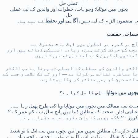
بچوں میں موٹاپا: وجوہات، خطرات اور والدین کے لیے عملی
حل
یہ مضمون الزام کے لیے نہیں،
آگاہی اور تحفظ
کے لیے ہے۔
سماجی حقیقت
آج ہر گھر، ہر اسکول میں ایک بات مشترک ہے
بچے کم حرکت کرتے ہیں، زیادہ اسنیکس کھاتے ہیں اور
گھنٹوں اسکرین کے سامنے بیٹھے رہتے ہیں۔
اکثر والدین کو مسئلے کا احساس تب ہوتا ہے جب ڈاکٹر
یا معاشرہ نشاندہی کرتا ہے — اور تب تک نقصان جسم کے
ساتھ ذہن کو بھی متاثر کر چکا ہوتا ہے۔
بچوں میں موٹاپا
‏—‏
اِس کا حل کیا ہے؟‏
بہت سے ممالک میں بچوں میں موٹاپا وبا کی طرح پھیل رہا ہے۔‏
عالمی ادارہِ‌صحت کے مطابق دُنیا میں پانچ سال سے کم عمر کے ۲
کروڑ ۲۰ لاکھ بچوں کا وزن مقررہ حد سے زیادہ ہے۔‏
ایک جائزے کے مطابق سپین میں تین بچوں میں سے ایک یا تو شدید
موٹاپے کا شکار ہے یا پھر اِس کا وزن مقررہ حد سے کچھ زیادہ ہے۔‏