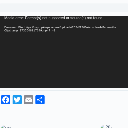
Video
Media error: Format(s) not supported or source(s) not found
Player
Download File: https://mrpo.pk/wp-content/uploads/2024/12/Get-Involved-Made-with-
Clipchamp_1735546817649.mp4?_=1
Fa
T
E
S
ce
wi
m
ha
bo
tte
ail
re
ok
r