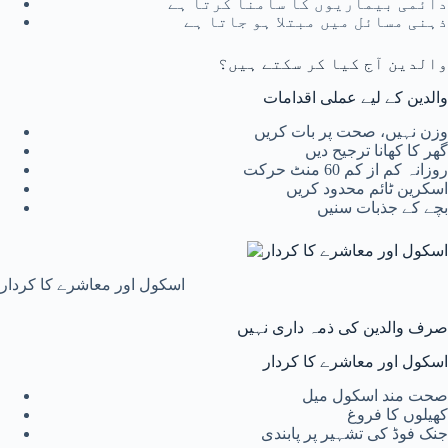
دائمی بیماریوں کا سامنا کرتا ہے
ذہنی مسائل میں مبتلا ہو جاتا ہے
والدین آج کیا کر سکتے ہیں؟
والدین کے لیے عملی اقدامات
وزن نہیں، صحت پر بات کریں
گھر کا کھانا ترجیح دیں
روزانہ کم از کم 60 منٹ حرکت
اسکرین ٹائم محدود کریں
بچے کے جذبات سنیں
اسکول اور معاشرے کا کردار
صرف والدین کی ذمہ داری نہیں
اسکول اور معاشرے کا کردار
صحت مند اسکول میل
کھیلوں کا فروغ
جنک فوڈ کی تشہیر پر پابندی