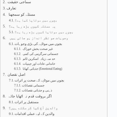
سماجی حقیقت
تعارف
مسئلے کو سمجھنا
بچوں میں موٹاپا کیا ہے؟
یہ مسئلہ کیوں بڑھ رہا ہے؟
بچوں میں موٹاپا کیوں بڑھ رہا ہے؟
وجوہات جو نظر انداز ہو جاتی ہیں
بچوں میں موٹاپے کی بڑی وجوہات
غیر صحت بخش خوراک
جسمانی سرگرمی کی کمی
حد سے زیادہ اسکرین ٹائم
خاندانی عادات اور جینیات
جذباتی کھانا (Emotional Eating)
اصل نقصان
بچوں میں موٹاپے کے صحت پر اثرات
جسمانی نقصانات
ذہنی و جذباتی نقصانات
اگر بروقت قدم نہ اٹھایا جائے
مستقبل پر اثرات
والدین آج کیا کر سکتے ہیں؟
والدین کے لیے عملی اقدامات