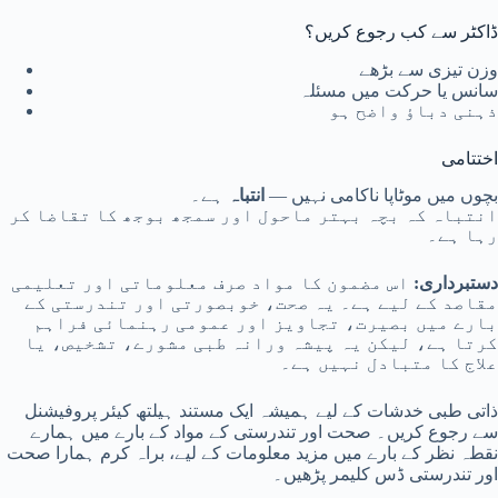
ڈاکٹر سے کب رجوع کریں؟
وزن تیزی سے بڑھے
سانس یا حرکت میں مسئلہ
ذہنی دباؤ واضح ہو
اختتامی
بچوں میں موٹاپا ناکامی نہیں —
انتباہ
ہے۔
انتباہ کہ بچہ بہتر ماحول اور سمجھ بوجھ کا تقاضا کر
رہا ہے۔
دستبرداری:
اس مضمون کا مواد صرف معلوماتی اور تعلیمی
مقاصد کے لیے ہے۔ یہ صحت، خوبصورتی اور تندرستی کے
بارے میں بصیرت، تجاویز اور عمومی رہنمائی فراہم
کرتا ہے، لیکن یہ پیشہ ورانہ طبی مشورے، تشخیص، یا
علاج کا متبادل نہیں ہے۔
ذاتی طبی خدشات کے لیے ہمیشہ ایک مستند ہیلتھ کیئر پروفیشنل
سے رجوع کریں۔ صحت اور تندرستی کے مواد کے بارے میں ہمارے
نقطہ نظر کے بارے میں مزید معلومات کے لیے، براہ کرم ہمارا صحت
اور تندرستی ڈس کلیمر پڑھیں۔