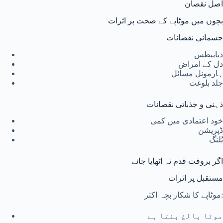
اصل نقصان
بچوں میں موٹاپے کے صحت پر اثرات
جسمانی نقصانات
ذیابیطس
دل کے امراض
ہارمونل مسائل
جلد بلوغت
ذہنی و جذباتی نقصانات
خود اعتمادی میں کمی
ڈپریشن
بُلنگ
اگر بروقت قدم نہ اٹھایا جائے
مستقبل پر اثرات
موٹاپے کا شکار بچہ اکثر:
موٹا بالغ بنتا ہے