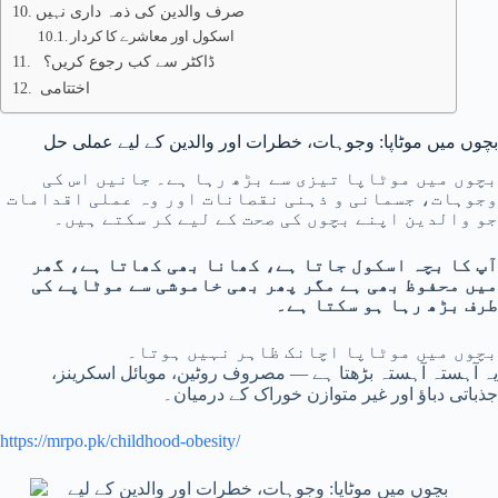
صرف والدین کی ذمہ داری نہیں
اسکول اور معاشرے کا کردار
ڈاکٹر سے کب رجوع کریں؟
اختتامی
بچوں میں موٹاپا: وجوہات، خطرات اور والدین کے لیے عملی حل
بچوں میں موٹاپا تیزی سے بڑھ رہا ہے۔ جانیں اس کی
وجوہات، جسمانی و ذہنی نقصانات اور وہ عملی اقدامات
جو والدین اپنے بچوں کی صحت کے لیے کر سکتے ہیں۔
آپ کا بچہ اسکول جاتا ہے، کھانا بھی کھاتا ہے، گھر
میں محفوظ بھی ہے مگر پھر بھی خاموشی سے موٹاپے کی
طرف بڑھ رہا ہو سکتا ہے۔
بچوں میں موٹاپا اچانک ظاہر نہیں ہوتا۔
یہ آہستہ آہستہ بڑھتا ہے — مصروف روٹین، موبائل اسکرینز،
جذباتی دباؤ اور غیر متوازن خوراک کے درمیان۔
https://mrpo.pk/childhood-obesity/