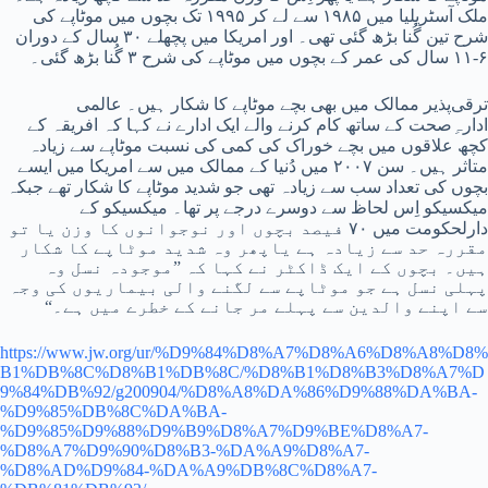
ملک آسٹریلیا میں ۱۹۸۵ سے لے کر ۱۹۹۵ تک بچوں میں موٹاپے کی
شرح تین گُنا بڑھ گئی تھی۔‏ اور امریکا میں پچھلے ۳۰ سال کے دوران
۶-‏۱۱ سال کی عمر کے بچوں میں موٹاپے کی شرح ۳ گُنا بڑھ گئی۔‏
ترقی‌پذیر ممالک میں بھی بچے موٹاپے کا شکار ہیں۔‏ عالمی
ادارہِ‌صحت کے ساتھ کام کرنے والے ایک ادارے نے کہا کہ افریقہ کے
کچھ علاقوں میں بچے خوراک کی کمی کی نسبت موٹاپے سے زیادہ
متاثر ہیں۔‏ سن ۲۰۰۷ میں دُنیا کے ممالک میں سے امریکا میں ایسے
بچوں کی تعداد سب سے زیادہ تھی جو شدید موٹاپے کا شکار تھے جبکہ
میکسیکو اِس لحاظ سے دوسرے درجے پر تھا۔‏ میکسیکو کے
دارلحکومت میں ۷۰ فیصد بچوں اور نوجوانوں کا وزن یا تو
مقررہ حد سے زیادہ ہے یاپھر وہ شدید موٹاپے کا شکار
ہیں۔‏ بچوں کے ایک ڈاکٹر نے کہا کہ ”‏موجودہ نسل وہ
پہلی نسل ہے جو موٹاپے سے لگنے والی بیماریوں کی وجہ
سے اپنے والدین سے پہلے مر جانے کے خطرے میں ہے۔‏“‏
https://www.jw.org/ur/%D9%84%D8%A7%D8%A6%D8%A8%D8%
B1%DB%8C%D8%B1%DB%8C/%D8%B1%D8%B3%D8%A7%D
9%84%DB%92/g200904/%D8%A8%DA%86%D9%88%DA%BA-
%D9%85%DB%8C%DA%BA-
%D9%85%D9%88%D9%B9%D8%A7%D9%BE%D8%A7-
%D8%A7%D9%90%D8%B3-%DA%A9%D8%A7-
%D8%AD%D9%84-%DA%A9%DB%8C%D8%A7-