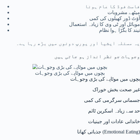
فاسٹ فوڈ کا عام ہونا
میٹھے مشروبات
آؤٹ ڈور کھیلوں کی کمی
موبائل اور ٹی وی کا زیادہ استعمال
نیند کا بگڑا ہوا نظام
یہ مسئلہ ایشیا اور یورپ دونوں میں بڑھ رہا ہے۔
وجوہات جو نظر انداز ہو جاتی ہیں
بچوں میں موٹاپے کی بڑی وجوہات
بچوں میں موٹاپے کی بڑی وجوہات
غیر صحت بخش خوراک
جسمانی سرگرمی کی کمی
حد سے زیادہ اسکرین ٹائم
خاندانی عادات اور جینیات
جذباتی کھانا (Emotional Eating)