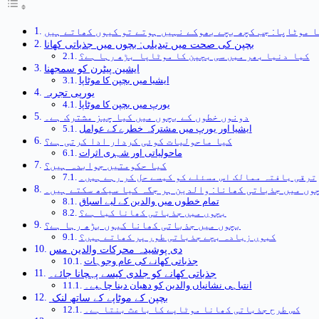
 موٹاپا: جب کچھ بچے بھوکے نہیں ہوتے تو کیوں کھاتے ہیں
بچپن کی صحت میں تبدیلی: بچوں میں جذباتی کھانا
کیا دنیا بھر میں سی بچپن کا موٹاپا بڑھ رہا ہے؟
ایشین پیٹرن کو سمجھنا
ایشیا میں بچپن کا موٹاپا
یورپی تجربہ
یورپ میں بچپن کا موٹاپا
دونوں خطوں کے بچوں میں کیا چیز مشترک ہے۔
ایشیا اور یورپ میں مشترکہ خطرے کے عوامل
کیا ماحولیات کوئی کردار ادا کرتی ہے؟
ماحولیاتی اور شہری اثرات
کیا حکومتیں جوابدہ ہیں؟
ترقی یافتہ ممالک اس مسئلے کو کیسے حل کر رہے ہیں۔
وں میں جذباتی کھانا: والدین ہر جگہ کیا سیکھ سکتے ہیں۔
تمام خطوں میں والدین کے لیے اسباق
بچوں میں جذباتی کھانا کیا ہے؟
بچوں میں جذباتی کھانا کیوں بڑھ رہا ہے؟
کیوں زیادہ بچے جذباتی طور پر کھاتے ہیں؟
دی پوشیدہ محرکات والدین مس
جذباتی کھانے کی عام وجوہات
جذباتی کھانے کو جلدی کیسے پہچانا جائے۔
انتباہی نشانیاں والدین کو دھیان دینا چاہیے۔
بچپن کے موٹاپے کے ساتھ لنک
کس طرح جذباتی کھانا موٹاپے کا باعث بنتا ہے۔