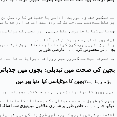
جب نمکین تناؤ، بوریت، اداسی یا تنہائی کا ردعمل بن ج
پر غلط سمجھتے ہیں جب تک کہ وزن میں اضافہ اور جذباتی
جذباتی کھانا خاموش، غلط فہمی، اور بچپن کے موٹاپے س
ایک بچہ اسکول سے پریشان گھر آتا ہے۔
والدین انہیں پرسکون کرنے کے لیے کھانا پیش کرتے ہیں
بچہ بہتر محسوس کرتا ہے – عارضی طور پر۔
یہ نمونہ بہت سے گھروں میں روزانہ دہرایا جاتا ہے، ن
بچپن کی صحت میں تبدیلی: بچوں میں جذباتی 
بڑھ رہا ہے؟
بچپن کا موٹاپا
سی
کیا دنیا بھر میں
میں بچپن کا موٹاپا بڑھ رہا ہے ، حالانکہ وجوہات اور 
یورپ کو طویل عرصے سے موٹاپے کے رجحانات کا سامنا ہے
دیکھا جا رہا ہے ، خاص طور پر شہری علاقوں میں
تیزی سے اضافہ
ا
اقتصادی ترقی، شہری کاری، اور طرز زندگی میں تبدیلیا