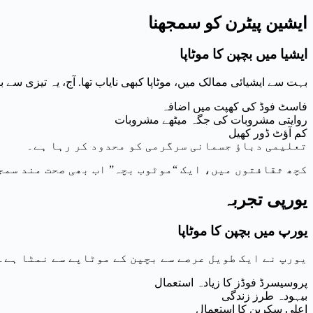
ایشین پیٹرن کو سمجھنا
ایشیا میں بچپن کا موٹاپا
بہت سے ایشیائی ممالک میں، موٹاپا کبھی نایاب تھا. آج، یہ تیزی س
فاسٹ فوڈ کی کھپت میں اضافہ
روایتی مشروبات کی جگہ میٹھے مشروبات
کم آؤٹ ڈور کھیل
تعلیمی دباؤ جسمانی سرگرمی کو محدود کر رہا ہے۔
کچھ ثقافتوں میں، ایک “موٹوب بچہ” اب بھی صحت مند سم
یورپی تجربہ
یورپ میں بچپن کا موٹاپا
یورپ نے ایک طویل عرصے سے بچپن کے موٹاپے سے نمٹا ہے۔
پروسیسرڈ فوڈز کا زیادہ استعمال
بیہودہ طرز زندگی
اعلی سکرین کا استعمال