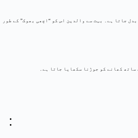
دل جاتا ہے۔ بہت سے والدین اس کو “اچھی بھوک” کے طور
 ساتھ کھانے کو جوڑنا سکھایا جاتا ہے۔