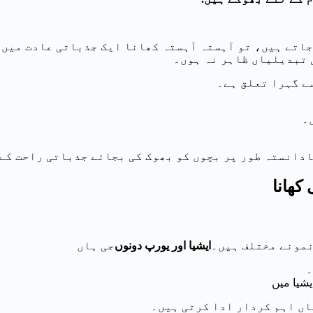
اتے ہیں، تو آہستہ آہستہ کھانا ایک جذباتی عادت میں ب
 تبدیلیاں ظاہر نہ ہوں۔
ے گہرا تعلق ہے۔
۔
ادانستہ طور پر بچوں کو بھوک کی بجائے جذباتی راحت کے
کھانا
نمونے مختلف ہیں۔
ایشیا اور یورپ دونوں
جی ہاں
۔
یشیا میں
ں اہم کردار ادا کرتی ہیں۔