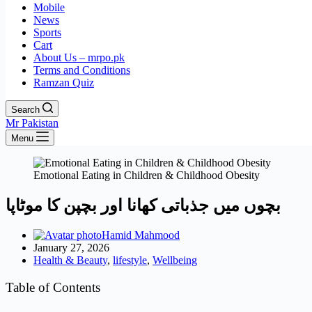
Mobile
News
Sports
Cart
About Us – mrpo.pk
Terms and Conditions
Ramzan Quiz
Search
Mr Pakistan
Menu
Emotional Eating in Children & Childhood Obesity
بچوں میں جذباتی کھانا اور بچپن کا موٹاپا
Hamid Mahmood
January 27, 2026
Health & Beauty
,
lifestyle
,
Wellbeing
Table of Contents