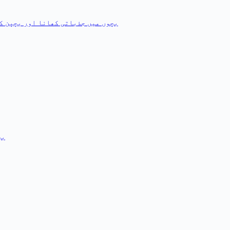
بچوں میں جذباتی کھانا اور بچپن کا
بچ