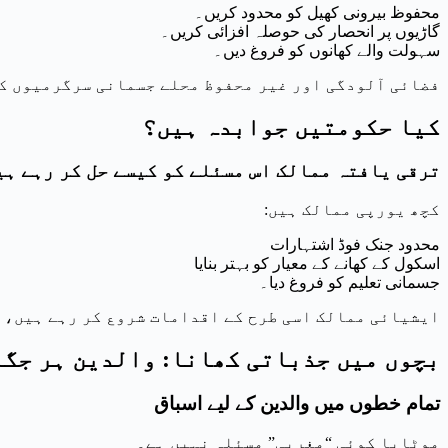
محفوظ بیرونی کھیل کو محدود کریں۔
گاڑیوں پر انحصار کی حوصلہ افزائی کریں۔
سہولت والے کھانوں کو فروغ دیں۔
فضائی آلودگی اور غیر محفوظ محلے جسمانی سرگرمیوں کو
کیا حکومتیں جوابدہ ہیں؟
ترقی یافتہ ممالک اس مسئلے کو کیسے حل کر رہے ہی
کچھ یورپی ممالک ہیں:
محدود جنک فوڈ اشتہارات
اسکول کے کھانے کے معیار کو بہتر بنایا
جسمانی تعلیم کو فروغ دیا۔
ایشیائی ممالک اسی طرح کے اقدامات شروع کر رہے ہیں، 
بچوں میں جذباتی کھانا: والدین ہر جگہ
تمام خطوں میں والدین کے لیے اسباق
موٹاپا کوئی “مغربی” مسئلہ نہیں ہے۔