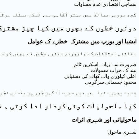
سماجی اقتصادی عدم مساوات
کچھ یورپی ممالک میں بہتر آگاہی ہے، لیکن مسئلہ برقر
دونوں خطوں کے بچوں میں کیا چیز مشترک
ایشیا اور یورپ میں مشترکہ خطرے کے عوامل
ثقافتی اختلافات کے باوجود، دونوں خطوں کے بچوں کو سا
ضرورت سے زیادہ اسکرین ٹائم
نیند کے خراب معمولات
اعلی کیلوری والے کھانے کی دستیابی
محدود جسمانی سرگرمی
جدید بچپن دنیا بھر میں حیرت انگیز طور پر یکساں نظر 
کیا ماحولیات کوئی کردار ادا کرتی ہے
ماحولیاتی اور شہری اثرات
شہری ماحول: