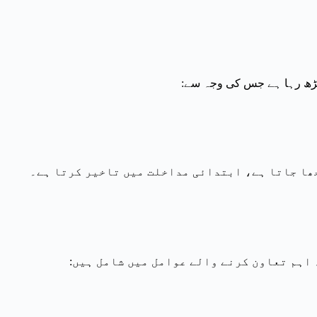
ے بڑھ رہا ہے جس کی وجہ سے:
جھا جاتا ہے، ابتدائی مداخلت میں تاخیر کرتا ہے۔
 اہم تعاون کرنے والے عوامل میں شامل ہیں: