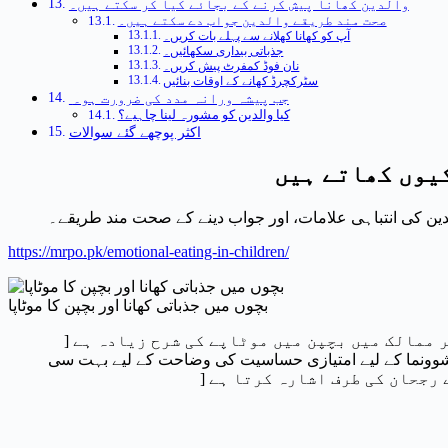
والدین کھانا پیش کرنے کے بجائے کیا کر سکتے ہیں۔
صحت مند طریقے والدین جواب دے سکتے ہیں۔
آپ کو کھانا کھلانے سے پہلے بات کریں۔
جذباتی بیداری سکھائیں۔
نان فوڈ کمفرٹ پیش کریں۔
سٹرکچرڈ کھانے کے اوقات بنائیں
جب پیشہ ورانہ مدد کی ضرورت ہو۔
کیا والدین کو مشورہ لینا چاہیے؟
اکثر پوچھے گئے سوالات
کیوں کھاتے ہیں
لدین کی انتباہی علامات، اور جواب دینے کے صحت مند طریقے۔
https://mrpo.pk/emotional-eating-in-children/
بچوں میں جذباتی کھانا اور بچپن کا موٹاپا
 ممالک میں بچپن میں موٹاپے کی شرح زیادہ ہے [
شوونما کے لیے امتیازی حساسیت کی وضاحت کے لیے بہت سی