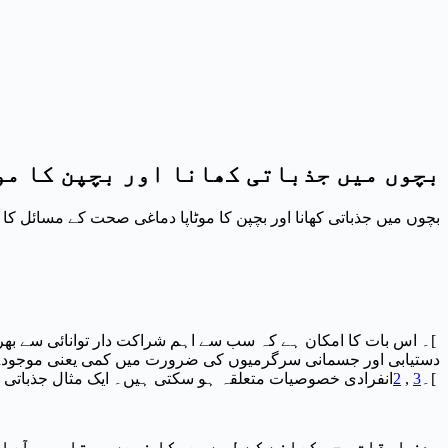
بچوں میں جذباتی کھانا اور بچپن کا مو
بچوں میں جذباتی کھانا اور بچپن کا موٹاپا دماغی صحت کے مسائل کا
]۔ اس بات کا امکان ہے کہ سب سے اہم شراکت دار توانائی سے بھرپ
دستیابی اور جسمانی سرگرمیوں کی ضرورت میں کمی یعنی موجودہ م
]۔
3
,
2
انفرادی خصوصیات متعلقہ ہو سکتی ہیں۔ ایک مثال جذباتی کھانا (EE) ہے، جو منفی جذبات کے جواب میں زیادہ کھانے کے رجحان کی طرف اشار
بعض اوقات بچہ کھانے کے لیے بھوکا نہیں ہوتا۔ وہ آرام