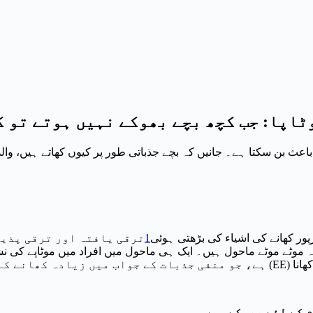
ٹاپا: جب کچھ بچے بھوکے نہیں ہوتے تو 
 باعث بن سکتا ہے۔ جانیں کہ بچے جذباتی طور پر کیوں کھاتے ہیں، وا
ور کھانے کی اشیاء کی بڑھتی ہوئی
1
ترقی یافتہ اور ترقی پذیر
وٹے موٹے ماحول ہیں۔ ایک ہی ماحول میں افراد میں موٹاپے کی ن
ہ کرتا ہے [
 کے لئے بھوکے ہیں.