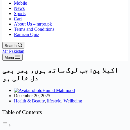
Mobile
News
Sports
Cart
About Us – mrpo.pk
Terms and Conditions
Ramzan Quiz
Search
Mr Pakistan
Menu
اکیلا پن: جب لوگ ساتھ ہوں، پھر بھی
دل خالی ہو
Hamid Mahmood
December 20, 2025
Health & Beauty
,
lifestyle
,
Wellbeing
Table of Contents