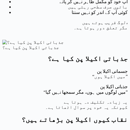
آپ خود کو مکمل ظاہر نہیں کر پاتے
باتیں صرف سطحی رہتی ہیں
کوئی آپ کے اندر کو نہیں سنتا
لوگ قریب ہوتے ہیں،
مگر تعلق دور ہوتا ہے۔
جذباتی اکیلا پن کیا ہے؟
جذباتی اکیلا پن کیا ہے؟
جسمانی اکیلا پن
“میں اکیلا ہوں”
جذباتی اکیلا پن
“میں لوگوں میں ہوں، مگر سمجھا نہیں گیا”
یہ زیادہ تکلیف دہ ہوتا ہے
کیونکہ یہ خود پر سوال اٹھاتا ہے۔
نقاب کیوں اکیلا پن بڑھاتے ہیں؟