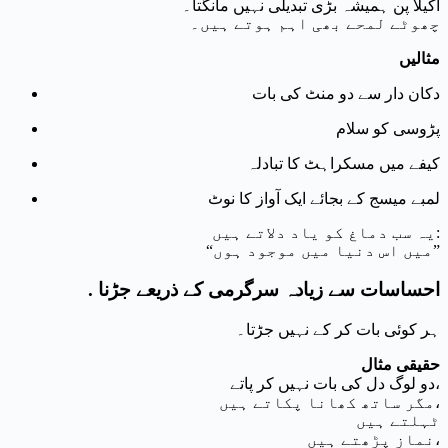
اکیلا پن ہمیشہ بڑی تبدیلی نہیں مانگتا۔
چھوٹے لمحے بھی اہم ہوتے ہیں۔
مثالیں
دکان دار سے دو منٹ کی بات
پڑوسی کو سلام
کیفے میں مسکراہٹ کا تبادلہ
لمبے میسج کے بجائے ایک آواز کا نوٹ
یہ سب دماغ کو یاد دلاتے ہیں:
“میں اس دنیا میں موجود ہوں”
. احساسات سے زیادہ سرگرمی کے ذریعے جڑنا
ہر کوئی بات کر کے نہیں جڑتا۔
حقیقی مثال
دو لوگ دل کی بات نہیں کر پاتے،
مگر ساتھ کھانا پکاتے ہیں،
ٹہلتے ہیں
نماز پڑھتے ہیں،