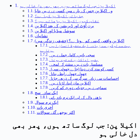
اکیلا پن: جب لوگ ساتھ ہوں، پھر بھی دل خالی ہو
وہ اکیلا پن جس کے بارے میں کسی نے نہیں بتایا
جذباتی اکیلا پن کیا ہے؟
نقاب کیوں اکیلا پن بڑھاتے ہیں؟
برن آؤٹ اور ڈپریشن کے بعد اکیلا پن
سوشل میڈیا اور اکیلا پن
نشانیاں
اکیلا پن واقعی کیسے کم ہوتا ہے؟ (حقیقی زندگی میں)
. بہت سے لوگوں سے زیادہ ایک محفوظ انسان اہم
ہوتا ہے
. سچی باتیں، کامل جملے نہیں
. بغیر اداکاری کے خود ہونا
. مسلسل بات نہیں، مشترکہ لمحے
. کسی کو مدد کرنے دینا (چاہے چھوٹی سی)
. چھوٹے چھوٹے رابطے بنانا
. احساسات سے زیادہ سرگرمی کے ذریعے جڑنا
. اکیلا پن مان لینا، لڑنا نہیں
. سماجی نہیں، جذباتی دوری کم کریں
ایک سادہ سچ
پڑھنے والے کے لیے ایک نرم یاددہانی
ایک نرم سوال
آخری بات
اکثر پوچھے گئے سوالات
اکیلا پن: جب لوگ ساتھ ہوں، پھر بھی
دل خالی ہو