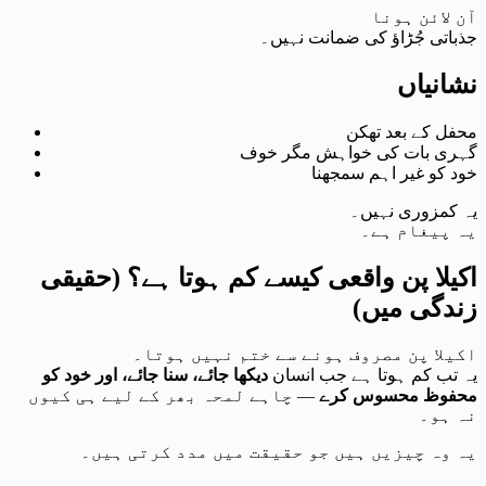
آن لائن ہونا
جذباتی جُڑاؤ کی ضمانت نہیں۔
نشانیاں
محفل کے بعد تھکن
گہری بات کی خواہش مگر خوف
خود کو غیر اہم سمجھنا
یہ کمزوری نہیں۔
یہ پیغام ہے۔
اکیلا پن واقعی کیسے کم ہوتا ہے؟ (حقیقی
زندگی میں)
اکیلا پن مصروف ہونے سے ختم نہیں ہوتا۔
یہ تب کم ہوتا ہے جب انسان
دیکھا جائے، سنا جائے، اور خود کو
محفوظ محسوس کرے
— چاہے لمحہ بھر کے لیے ہی کیوں
نہ ہو۔
یہ وہ چیزیں ہیں جو حقیقت میں مدد کرتی ہیں۔