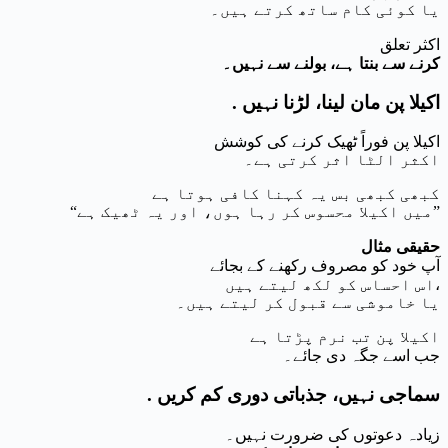
یا کوئی کام ساتھ کرتے ہیں۔
اکثر تعلق
کرنے سے بنتا ہے، بولنے سے نہیں۔
. اکیلا پن مان لینا، لڑنا نہیں
اکیلا پن فوراً ٹھیک کرنے کی کوشش
اکثر الٹا اثر کرتی ہے۔
کبھی کبھی بس یہ کہنا کافی ہوتا ہے
“میں اکیلا محسوس کر رہا ہوں، اور یہ ٹھیک ہے”
حقیقی مثال
آپ خود کو مصروف رکھنے کے بجائے
اس احساس کو لکھ لیتے ہیں،
یا خاموشی سے قبول کر لیتے ہیں۔
اکیلا پن تب نرم پڑتا ہے
جب اسے جگہ دی جائے۔
. سماجی نہیں، جذباتی دوری کم کریں
زیادہ دعوتوں کی ضرورت نہیں۔