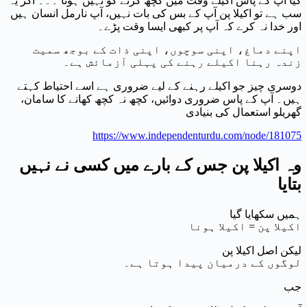
کیا آپ کے پاس اکیلے وقت میں کچھ کرنے کو نہیں ہوتا ۔۔۔ اگر یہ
سب ہے تو اکیلا پن آپ کے بس کی بات نہیں، آپ نارمل انسان ہیں
اور خدا نہ کرے کہ آپ پر کبھی ایسا وقت پڑے۔
اپنے دماغ، اپنی سوچوں، اپنی ذات کے بوجھ سمیت
زندہ رہنا اکیلے رہنے کی پہلی آزمائش ہے۔
دوسری چیز جو اکیلے رہنے کے لیے ضروری ہے اسے احتیاط کہتے
ہیں۔ آپ کے پاس ضروری دوائیں، کچھ نہ کچھ کھانے کا سامان،
گھریلو استعمال کی بنیادی
https://www.independenturdu.com/node/181075
وہ اکیلا پن جس کے بارے میں کسی نے نہیں
بتایا
ہمیں سکھایا گیا
اکیلا پن = اکیلا ہونا
لیکن اصل اکیلا پن
لوگوں کے درمیان پیدا ہوتا ہے۔
جب