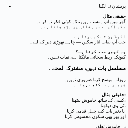
پریشان نہ لگنا
حقیقی مثال
گھر میں آپ ہنستے ہیں تاکہ کوئی فکر نہ کرے۔
مگر اکیلے میں خالی پن بڑھ جاتا ہے۔
اکیلا پن تب کم ہوتا ہے
جب آپ نقاب اتار سکیں — چاہے تھوڑی دیر کے لیے۔
یہ کیوں مدد کرتا ہے؟
کیونکہ ربط سچائی مانگتا ہے، نقاب نہیں۔
. مسلسل بات نہیں، مشترکہ لمحے
روزانہ میسج کرنا ضروری نہیں۔
ضروری ہے
اکٹھے ہونا
۔
حقیقی مثال:
کسی کے ساتھ خاموش بیٹھنا،
ٹی وی دیکھنا،
یا بغیر بات کیے چہل قدمی کرنا
اور پھر بھی سکون محسوس کرنا۔
یہ خاموش تعلق