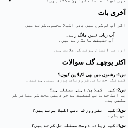
میں کس کے سامنے خود بن سکتا ہوں؟
آخری بات
اگر آپ لوگوں میں بھی اکیلا محسوس کرتے ہیں
آپ زیادہ نہیں مانگ رہے۔
آپ حقیقت مانگ رہے ہیں۔
اور یہ انسان ہونے کی علامت ہے۔
اکثر پوچھے گئے سوالات
س1: رشتوں میں بھی اکیلا پن کیوں؟
کیونکہ جذباتی ضروریات پوری نہیں ہوتیں۔
س2: کیا اکیلا پن ذہنی مسئلہ ہے؟
یہ ایک جذباتی کیفیت ہے جو ذہنی صحت کو متاثر کر
سکتی ہے۔
س3: کیا انٹروورٹس بھی اکیلا ہوتے ہیں؟
جی ہاں۔
س4: کیا زیادہ دوست مسئلہ حل کرتے ہیں؟