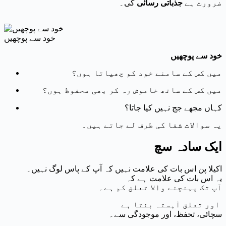
ضرورت ہے
جذباتی رسائی
کی۔
خود سے پوچھیں
خود سے پوچھیں
میں کس کے سامنے خود کو چھپاتا ہوں؟
میں کس کے ساتھ خاموش رہ کر بھی محفوظ ہوں؟
کہاں مجھے جج نہیں کیا جاتا؟
یہ سوالات شفا کی طرف لے جاتے ہیں۔
ایک سادہ سچ
اکیلا پن اس بات کی علامت نہیں کہ آپ کے پاس لوگ نہیں۔
یہ اس بات کی علامت ہے کہ
آپ تک پہنچنے والا تعلق کم ہے۔
اور تعلق آہستہ بنتا ہے
سچائی، تحفظ، اور موجودگی سے۔