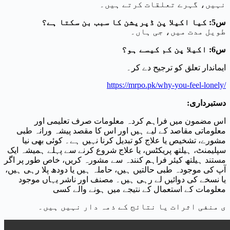
نہیں، گہرے تعلقات کرتے ہیں۔
س5: کیا اکیلا پن ڈپریشن کا سبب بن سکتا ہے؟
طویل مدت میں، جی ہاں۔
س6: اکیلا پن کم کیسے ہو؟
ایماندار تعلق کو ترجیح دے کر۔
https://mrpo.pk/why-you-feel-lonely/
دستبرداری:
اس مضمون میں فراہم کردہ معلومات صرف تعلیمی اور
معلوماتی مقاصد کے لیے ہیں اور اس کا مقصد پیشہ ورانہ طبی
مشورے، تشخیص یا علاج کو تبدیل کرنا نہیں ہے۔ کوئی بھی نیا
سپلیمنٹ، ہیلتھ پریکٹس، یا علاج شروع کرنے سے پہلے ہمیشہ ایک
مستند ہیلتھ کیئر فراہم کنندہ سے مشورہ کریں، خاص طور پر اگر
آپ کی موجودہ طبی حالتیں ہیں، حاملہ ہیں یا دودھ پلا رہی ہیں،
یا نسخے کی دوائیں لے رہی ہیں۔ مصنف اور ناشر یہاں موجود
معلومات کے استعمال کے نتیجے میں ہونے والے کسی
ی منفی اثرات یا نتائج کے ذمہ دار نہیں ہیں۔