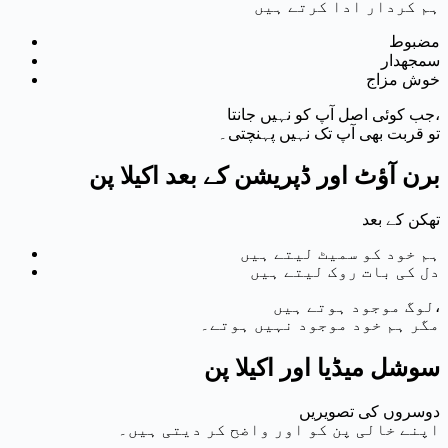
ہم کردار ادا کرتے ہیں
مضبوط
سمجھدار
خوش مزاج
جب کوئی اصل آپ کو نہیں جانتا،
تو قربت بھی آپ تک نہیں پہنچتی۔
برن آؤٹ اور ڈپریشن کے بعد اکیلا پن
تھکن کے بعد
ہم خود کو سمیٹ لیتے ہیں
دل کی بات روک لیتے ہیں
لوگ موجود ہوتے ہیں،
مگر ہم خود موجود نہیں ہوتے۔
سوشل میڈیا اور اکیلا پن
دوسروں کی تصویریں
اپنے خالی پن کو اور واضح کر دیتی ہیں۔