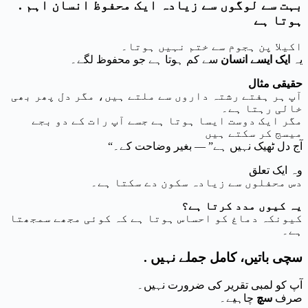
. بہت سے لوگوں سے زیادہ ایک محفوظ انسان اہم
ہوتا ہے
اکیلا پن ہجوم سے ختم نہیں ہوتا۔
یہ
ایک ایسے انسان
سے کم ہوتا ہے جو محفوظ لگے۔
حقیقی مثال
آپ ہر ہفتے رشتہ داروں سے ملتے ہیں، مگر دل پھر بھی
خالی رہتا ہے۔
مگر ایک دوست ایسا ہوتا ہے جسے آپ رات کے دو بجے
میسج کر سکتے ہیں
“آج دل ٹھیک نہیں ہے” — بغیر وضاحت کے۔
وہ ایک تعلق
دس محفلوں سے زیادہ سکون دے سکتا ہے۔
یہ کیوں مدد کرتا ہے؟
کیونکہ دماغ کو احساس ہوتا ہے کہ کوئی مجھے سمجھتا
ہے۔
. سچی باتیں، کامل جملے نہیں
آپ کو لمبی تقریر کی ضرورت نہیں۔
صرف
سچ
چاہیے۔