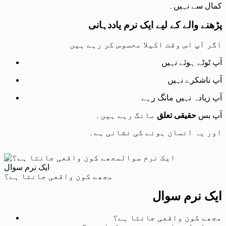
کمال سے نہیں۔
پڑھنے والے کے لیے ایک نرم یاددہانی
اگر آپ اس وقت اکیلا محسوس کر رہے ہیں
آپ ٹوٹے ہوئے نہیں
آپ ناشکرے نہیں
آپ زیادہ نہیں مانگ رہے
آپ بس
حقیقی تعلق
مانگ رہے ہیں۔
اور یہ انسان ہونے کی نشانی ہے۔
ایک نرم سوال
مجھے کون واقعی جانتا ہے؟
ایک نرم سوال
مجھے کون واقعی جانتا ہے؟