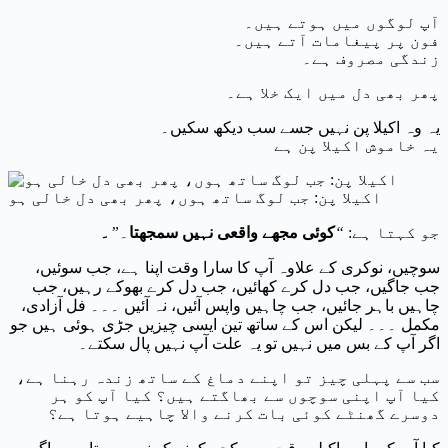
آپ لوگوں میں ہوتے ہیں۔
فون پر پیغامات آتے ہیں۔
زندگی مصروف ہے۔
پھر بھی دل میں ایک خلا ہے۔
یہ وہ اکیلا پن نہیں جسے سب دیکھ سکیں۔
یہ خاموش اکیلا پن ہے
اکیلا پن: جب لوگ ساتھ ہوں، پھر بھی دل خالی ہو
جو کہتا ہے:
“
کوئی مجھے واقعی نہیں سمجھتا
۔”
۔
سوچیں، نوکری کے علاوہ آپ کا سارا وقت اپنا ہے، جب سوئیں،
جب جاگیں، جب دل کرے کھائیں، جب دل کرے بھوکے رہیں، جب
چاہیں باہر جائیں، جب چاہیں واپس آئیں، نہ آئیں ۔۔۔ فل آزادی،
مکمل ۔۔۔ لیکن اس کے ساتھ تین ایسی چیزیں جڑی ہوئی ہیں جو
اگر آپ کے بس میں نہیں تو یہ علت آپ نہیں پال سکتے۔
سب سے پہلی چیز تو اپنے دماغ کے ساتھ زندہ رہنا ہے،
کیا آپ اپنی سوچوں سے بھاگتے ہیں؟ کیا آپ کو ہر
دوسرے گھنٹے کوئی بات کرنے والا چاہیے ہوتا ہے؟