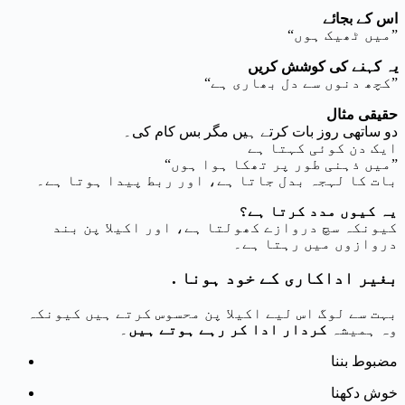
اس کے بجائے
“میں ٹھیک ہوں”
یہ کہنے کی کوشش کریں
“کچھ دنوں سے دل بھاری ہے”
حقیقی مثال
دو ساتھی روز بات کرتے ہیں مگر بس کام کی۔
ایک دن کوئی کہتا ہے
“میں ذہنی طور پر تھکا ہوا ہوں”
بات کا لہجہ بدل جاتا ہے، اور ربط پیدا ہوتا ہے۔
یہ کیوں مدد کرتا ہے؟
کیونکہ سچ دروازے کھولتا ہے، اور اکیلا پن بند
دروازوں میں رہتا ہے۔
. بغیر اداکاری کے خود ہونا
بہت سے لوگ اس لیے اکیلا پن محسوس کرتے ہیں کیونکہ
وہ ہمیشہ
کردار ادا کر رہے ہوتے ہیں
۔
مضبوط بننا
خوش دکھنا