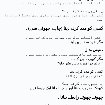
اکثر لمبی گفتگو سے زیادہ بھرپور ہوتا ہے۔
یہ کیوں مدد کرتا ہے؟
کیونکہ دماغ شور میں نہیں، سکون میں تحفظ ڈھونڈتا
ہے۔
. کسی کو مدد کرنے دینا (چاہے چھوٹی سی)
اکثر اکیلے لوگ خود سب کی مدد کرتے ہیں۔
مگر خود مدد نہیں لیتے۔
حقیقی مثال
آپ سب کی بات سنتے ہیں، مشورے دیتے ہیں۔
مگر کبھی نہیں کہتے
“آج تم ذرا میرے پاس بیٹھ جاؤ”
کسی کو مدد کرنے دینا
تعلق میں توازن لاتا ہے۔
یہ کیوں مدد کرتا ہے؟
کیونکہ ضرورت بننا اور پہچانا جانا ایک جیسا نہیں۔
. چھوٹے چھوٹے رابطے بنانا