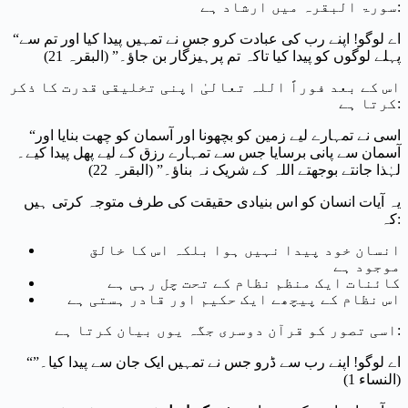
سورۃ البقرہ میں ارشاد ہے:
“اے لوگو! اپنے رب کی عبادت کرو جس نے تمہیں پیدا کیا اور تم سے
پہلے لوگوں کو پیدا کیا تاکہ تم پرہیزگار بن جاؤ۔” (البقرہ 21)
اس کے بعد فوراً اللہ تعالیٰ اپنی تخلیقی قدرت کا ذکر
کرتا ہے:
“اسی نے تمہارے لیے زمین کو بچھونا اور آسمان کو چھت بنایا اور
آسمان سے پانی برسایا جس سے تمہارے رزق کے لیے پھل پیدا کیے۔
لہٰذا جانتے بوجھتے اللہ کے شریک نہ بناؤ۔” (البقرہ 22)
یہ آیات انسان کو اس بنیادی حقیقت کی طرف متوجہ کرتی ہیں
کہ:
انسان خود پیدا نہیں ہوا بلکہ اس کا خالق
موجود ہے
کائنات ایک منظم نظام کے تحت چل رہی ہے
اس نظام کے پیچھے ایک حکیم اور قادر ہستی ہے
اسی تصور کو قرآن دوسری جگہ یوں بیان کرتا ہے:
“اے لوگو! اپنے رب سے ڈرو جس نے تمہیں ایک جان سے پیدا کیا۔”
(النساء 1)