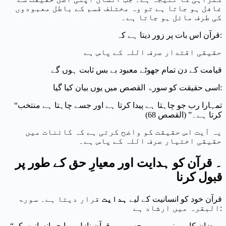
غافل ہو جاتا ہے تو وہ مختلف قسم کے باطل معبودوں
کی طرف مائل ہو جاتا ہے۔
قرآن اس بات پر زور دیتا ہے کہ:
حقیقی اقتدار صرف اللہ کے پاس ہے
قیامت کے دن تمام جھوٹے معبود بے بس ثابت ہوں گے
اسی حقیقت کو سورۃ القصص میں یوں بیان کیا گیا:
“تمہارا رب جو چاہتا ہے پیدا کرتا ہے اور جسے چاہتا ہے منتخب
کرتا ہے۔” (القصص 68)
یہ آیت اس حقیقت کو واضح کرتی ہے کہ کائنات میں
حقیقی اختیار صرف اللہ کے پاس ہے۔
۔ قرآن کو ہدایت اور معیارِ حق کے طور پر
قبول کرنا
قرآن خود کو انسانیت کے لیے
ہدایت
قرار دیتا ہے۔ سورۃ
البقرہ میں ارشاد ہے:
“رمضان کا مہینہ وہ ہے جس میں قرآن نازل ہوا جو انسانوں کے