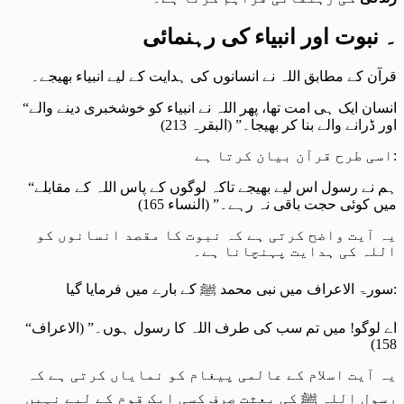
۔ نبوت اور انبیاء کی رہنمائی
قرآن کے مطابق اللہ نے انسانوں کی ہدایت کے لیے انبیاء بھیجے۔
“انسان ایک ہی امت تھا، پھر اللہ نے انبیاء کو خوشخبری دینے والے
اور ڈرانے والے بنا کر بھیجا۔” (البقرہ 213)
اسی طرح قرآن بیان کرتا ہے:
“ہم نے رسول اس لیے بھیجے تاکہ لوگوں کے پاس اللہ کے مقابلے
میں کوئی حجت باقی نہ رہے۔” (النساء 165)
یہ آیت واضح کرتی ہے کہ نبوت کا مقصد انسانوں کو
اللہ کی ہدایت پہنچانا ہے۔
سورۃ الاعراف میں نبی محمد ﷺ کے بارے میں فرمایا گیا:
“اے لوگو! میں تم سب کی طرف اللہ کا رسول ہوں۔” (الاعراف
158)
یہ آیت اسلام کے عالمی پیغام کو نمایاں کرتی ہے کہ
رسول اللہ ﷺ کی بعثت صرف کسی ایک قوم کے لیے نہیں