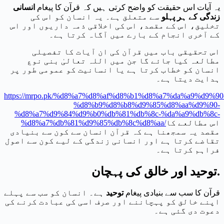
یہ آیات اس حقیقت کو واضح کرتی ہیں کہ قرآن کا پیغام
انسانی
زندگی کے ہر پہلو
سے متعلق ہے۔ یہ انسان کو اس کی
تخلیق، اس کے مقصد، اس کی اخلاقی ذمہ داریوں اور اس
کے آخری انجام کے بارے میں آگاہ کرتا ہے۔
اس تحقیقی باب میں قرآن کی ان آیات کا تفصیلی
مطالعہ کیا جائے گا جن میں اللہ تعالیٰ بنی نوع
انسان کو خطاب کرتا ہے یا انسانیت کو عمومی طور پر
ہدایت دیتا ہے۔
https://mrpo.pk/%d8%a7%d8%af%d8%b1%d8%a7%da%a9%d9%90
%d8%b9%d8%b8%d9%85%d8%aa%d9%90-
%d8%a7%d9%84%d9%b0%db%81%db%8c-%da%a9%db%8c-
اس مطالعے کا
%d8%a7%db%81%d9%85%db%8c%d8%aa/
مقصد یہ سمجھنا ہے کہ قرآن انسان سے کون سے بنیادی
تقاضے کرتا ہے اور انسانی زندگی کے لیے کون سے اصول
فراہم کرتا ہے۔
توحید اور خالق کی پہچان.
قرآن کا سب سے بنیادی پیغام
توحید
ہے۔ انسان کو سب سے پہلے
اپنے خالق کو پہچاننے اور صرف اسی کی عبادت کرنے کی
دعوت دی گئی ہے۔