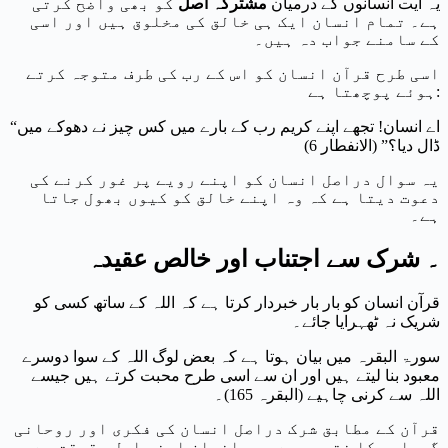
یہ آیت انسانوں کے درمیان
مشترکہ اصل
کو بھی واضح کرتی
ہے۔ تمام انسان ایک ہی خالق کی مخلوق ہیں اور اسی
کے سامنے جواب دہ ہیں۔
اسی طرح قرآن انسان کو اس کے رب کی طرف متوجہ کرتے
ہوئے پوچھتا ہے:
“اے انسان! تجھے اپنے کریم رب کے بارے میں کس چیز نے دھوکے میں
ڈال دیا؟” (الانفطار 6)
یہ سوال دراصل انسان کو اپنے رویے پر غور کرنے کی
دعوت دیتا ہے کہ وہ اپنے خالق کو کیوں بھول جاتا
ہے۔
۔ شرک سے اجتناب اور خالص عقیدہ
قرآن انسان کو بار بار خبردار کرتا ہے کہ اللہ کے ساتھ کسی کو
شریک نہ ٹھہرایا جائے۔
سورۃ البقرہ میں بیان ہوتا ہے کہ بعض لوگ اللہ کے سوا دوسرے
معبود بنا لیتے ہیں اور ان سے اسی طرح محبت کرتے ہیں جیسے
اللہ سے کرنی چاہیے (البقرہ 165)۔
قرآن کے مطابق شرک دراصل انسان کی فکری اور روحانی
گمراہی کا نتیجہ ہے۔ جب انسان اپنی اصل حقیقت سے