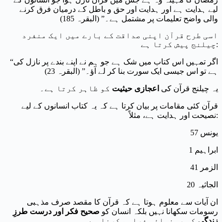
لیے ہدایت ہے اور ہدایت اور حق و باطل کے درمیان فرق کرنے
والی واضح تعلیمات پر مشتمل ہے۔” (البقرہ 185)
اسی طرح قرآن اپنی صداقت کے بارے میں ایک منفرد
چیلنج پیش کرتا ہے:
“اگر تمہیں اس کتاب میں شک ہے جو ہم نے اپنے بندے پر نازل کی
ہے تو اس جیسی ایک سورت بنا کر لے آؤ۔” (البقرہ 23)
یہ چیلنج قرآن کی
اعجازی حیثیت
کو ظاہر کرتا ہے۔
قرآن کئی مقامات پر بیان کرتا ہے کہ یہ کتاب انسانوں کے لیے
نصیحت اور ہدایت ہے، مثلاً:
یونس 57
ابراہیم 1
الزمر 41
الجاثیہ 20
ان آیات سے معلوم ہوتا ہے کہ قرآن کا مقصد صرف مذہبی
رسومات سکھانا نہیں بلکہ انسان کو
صحیح فکر اور درست طرزِ
زندگی
کی رہنمائی فراہم کرنا ہے۔