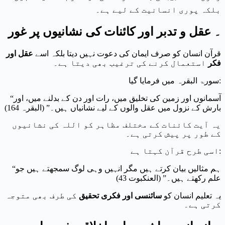
بلکہ پوری انسانیت کے لیے ہے۔
۔ عقل و تدبر اور کائنات کی نشانیوں پر غور
قرآن انسان کو صرف ایمان کی دعوت نہیں دیتا بلکہ اسے
عقل اور
فکر
استعمال کرنے کی ترغیب بھی دیتا ہے۔
سورۃ البقرہ میں فرمایا گیا:
“آسمانوں اور زمین کی تخلیق میں، رات اور دن کے بدلنے میں، اور
بارش کے نزول میں عقل والوں کے لیے نشانیاں ہیں۔” (البقرہ 164)
یہ آیت کائنات کے مختلف مظاہر کو اللہ کی نشانیوں
کے طور پر پیش کرتی ہے۔
اسی طرح قرآن کہتا ہے:
“ہم مثالیں بیان کرتے ہیں مگر انہیں وہی لوگ سمجھتے ہیں جو
علم رکھتے ہیں۔” (العنكبوت 43)
یہ تعلیم انسان کو
سائنسی اور فکری تحقیق
کی طرف بھی متوجہ
کرتی ہے۔