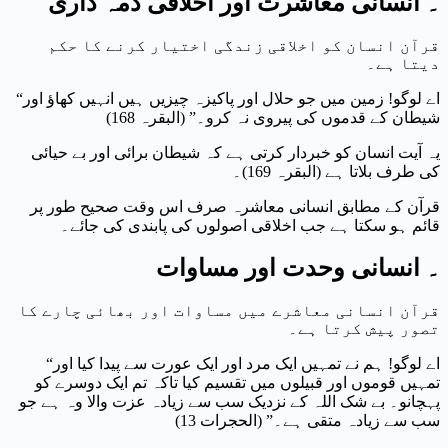
۔ انسانی معاشرت اور اخلاقی ذمہ داری
قرآن انسان کو اخلاقی زندگی اختیار کرنے کا حکم
دیتا ہے۔
“اے لوگو! زمین میں جو حلال اور پاکیزہ چیزیں ہیں انہیں کھاؤ اور
شیطان کے قدموں کی پیروی نہ کرو۔” (البقرہ 168)
یہ آیت انسان کو خبردار کرتی ہے کہ شیطان برائی اور بے حیائی
کی طرف بلاتا ہے (البقرہ 169)۔
قرآن کے مطابق انسانی معاشرہ صرف اس وقت صحیح طور پر
قائم ہو سکتا ہے جب اخلاقی اصولوں کی پابندی کی جائے۔
۔ انسانی وحدت اور مساوات
قرآن انسانی معاشرے میں مساوات اور بھائی چارے کا
تصور پیش کرتا ہے۔
“اے لوگو! ہم نے تمہیں ایک مرد اور ایک عورت سے پیدا کیا اور
تمہیں قوموں اور قبیلوں میں تقسیم کیا تاکہ تم ایک دوسرے کو
پہچانو۔ بے شک اللہ کے نزدیک سب سے زیادہ عزت والا وہ ہے جو
سب سے زیادہ متقی ہے۔” (الحجرات 13)