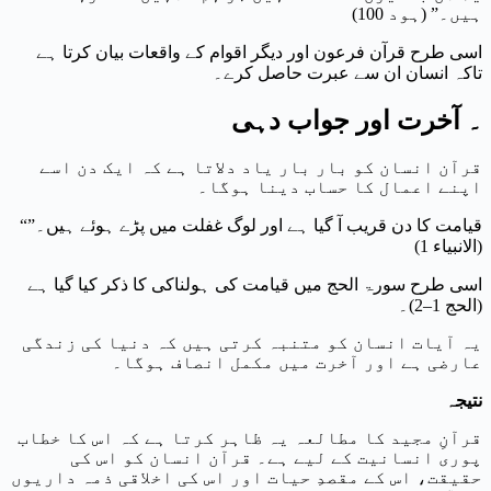
ہیں۔” (ہود 100)
اسی طرح قرآن فرعون اور دیگر اقوام کے واقعات بیان کرتا ہے
تاکہ انسان ان سے عبرت حاصل کرے۔
۔ آخرت اور جواب دہی
قرآن انسان کو بار بار یاد دلاتا ہے کہ ایک دن اسے
اپنے اعمال کا حساب دینا ہوگا۔
“قیامت کا دن قریب آ گیا ہے اور لوگ غفلت میں پڑے ہوئے ہیں۔”
(الانبیاء 1)
اسی طرح سورۃ الحج میں قیامت کی ہولناکی کا ذکر کیا گیا ہے
(الحج 1–2)۔
یہ آیات انسان کو متنبہ کرتی ہیں کہ دنیا کی زندگی
عارضی ہے اور آخرت میں مکمل انصاف ہوگا۔
نتیجہ
قرآنِ مجید کا مطالعہ یہ ظاہر کرتا ہے کہ اس کا خطاب
پوری انسانیت کے لیے ہے۔ قرآن انسان کو اس کی
حقیقت، اس کے مقصدِ حیات اور اس کی اخلاقی ذمہ داریوں