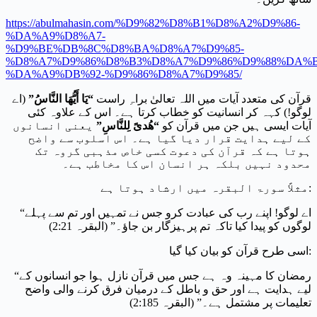
https://abulmahasin.com/%D9%82%D8%B1%D8%A2%D9%86-
%DA%A9%D8%A7-
%D9%BE%DB%8C%D8%BA%D8%A7%D9%85-
%D8%A7%D9%86%D8%B3%D8%A7%D9%86%D9%88%DA%B
%DA%A9%DB%92-%D9%86%D8%A7%D9%85/
قرآن کی متعدد آیات میں اللہ تعالیٰ براہِ راست
“
یَا أَيُّهَا النَّاسُ
”
(اے
لوگو!) کہہ کر انسانیت کو خطاب کرتا ہے۔ اس کے علاوہ کئی
آیات ایسی ہیں جن میں قرآن کو
“
ھُدیً لِلنَّاسِ
”
یعنی انسانوں
کے لیے ہدایت قرار دیا گیا ہے۔ اس اسلوب سے واضح
ہوتا ہے کہ قرآن کی دعوت کسی خاص مذہبی گروہ تک
محدود نہیں بلکہ ہر انسان اس کا مخاطب ہے۔
مثلاً سورۃ البقرہ میں ارشاد ہوتا ہے:
“اے لوگو! اپنے رب کی عبادت کرو جس نے تمہیں اور تم سے پہلے
لوگوں کو پیدا کیا تاکہ تم پرہیزگار بن جاؤ۔” (البقرہ 2:21)
اسی طرح قرآن کو بیان کیا گیا:
“رمضان کا مہینہ وہ ہے جس میں قرآن نازل ہوا جو انسانوں کے
لیے ہدایت ہے اور حق و باطل کے درمیان فرق کرنے والی واضح
تعلیمات پر مشتمل ہے۔” (البقرہ 2:185)