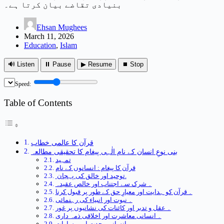
بنیادی تقاضے بیان کرتا ہے۔
Ehsan Mughees
March 11, 2026
Education
,
Islam
🔊 Listen
⏸ Pause
▶ Resume
⏹ Stop
Speed:
Table of Contents
قرآن کا عالمی خطاب
بنی نوعِ انسان کے نام الٰہی پیغام کا تحقیقی مطالعہ
تمہید
قرآن کا پیغام : انسانوں کے نام
توحید اور خالق کی پہچان.
۔ شرک سے اجتناب اور خالص عقیدہ
۔ قرآن کو ہدایت اور معیارِ حق کے طور پر قبول کرنا
۔ نبوت اور انبیاء کی رہنمائی
۔ عقل و تدبر اور کائنات کی نشانیوں پر غور
۔ انسانی معاشرت اور اخلاقی ذمہ داری
۔ انسانی وحدت اور مساوات