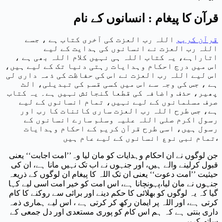
قرآن کا پیغام : انسانوں کے نام
قرآن کریم
اللہ رب العزت کی آخری کتاب ہے ، جسے
اللہ رب العزت نے انسانوں کی ہدایت کے لیے
اتاراہے، یہ کتاب اللہ ہی نہیں کلام اللہ بھی ہے ،
اس میں درج احکام وہدایات رہتی دنیا تک کے لیے ہیں،
اس لیے اللہ رب العزت نے اس کی حفاظت کی ذمہ داری لی
ہے ، جس کی وجہ سے اس میں کسی قسم کی تبدیلی، الٹ
پھیر، حذف واضافہ کی قطعا گنجائش نہیں ہے۔ یہ کتاب
صرف مسلمانوں کے لیے نہیں، تمام انسانوں کے لیے
ہے، جس طرح اللہ رب العزت ساری کائنات کا رب اور
رسول اکرم صلی اللہ علیہ وسلم سارے انسانوں کے
رسول ہیں، اسی طرح قرآن کریم کے احکام وہدایات
تمام نبی نوع انسانوں کے لیے عام ہیں،
جن لوگوں نے ان احکام وہدایات کو مان لیا وہ’’امت اجابت‘‘ یعنی
قبول کرلینے والے ہیں، اور جنہوں نے اب تک نہیں مانا ہے، ان کی
حیثیت ’’امت دعوت‘‘ یعنی ان تک اللہ کا پیغام ان لوگوں کے ذریعہ
جنہوں نے مان لیا،پہونچانا ہے، اس امت کو خیر امت اسی لیے کہا
گیا کہ یہ لوگوں کو بھلائی کا حکم دینے اور برائی سے روکنے کا کام
کرتی ہے، اور اللہ پر ایمان رکھ کر کرتی ہے ، اس لیے ہماری ذمہ
داری بنتی ہے کہ ہم اس کام کو پوری مستعدی اور دل جمعی کے
ساتھ کریں۔