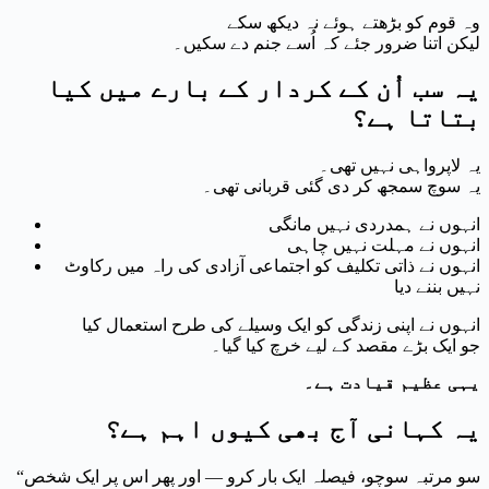
وہ قوم کو بڑھتے ہوئے نہ دیکھ سکے
لیکن اتنا ضرور جئے کہ اُسے جنم دے سکیں۔
یہ سب اُن کے کردار کے بارے میں کیا
بتاتا ہے؟
یہ لاپرواہی نہیں تھی۔
یہ سوچ سمجھ کر دی گئی قربانی تھی۔
انہوں نے ہمدردی نہیں مانگی
انہوں نے مہلت نہیں چاہی
انہوں نے ذاتی تکلیف کو اجتماعی آزادی کی راہ میں رکاوٹ
نہیں بننے دیا
انہوں نے اپنی زندگی کو ایک وسیلے کی طرح استعمال کیا
جو ایک بڑے مقصد کے لیے خرچ کیا گیا۔
یہی عظیم قیادت ہے۔
یہ کہانی آج بھی کیوں اہم ہے؟
“سو مرتبہ سوچو، فیصلہ ایک بار کرو — اور پھر اس پر ایک شخص