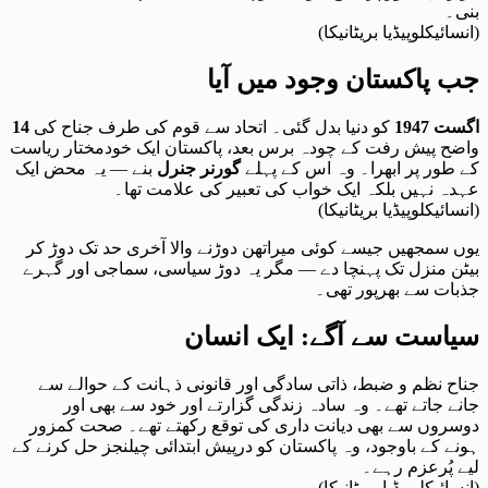
بنی۔
(انسائیکلوپیڈیا بریٹانیکا)
جب پاکستان وجود میں آیا
14 اگست 1947
کو دنیا بدل گئی۔ اتحاد سے قوم کی طرف جناح کی
واضح پیش رفت کے چودہ برس بعد، پاکستان ایک خودمختار ریاست
کے طور پر ابھرا۔ وہ اس کے پہلے
گورنر جنرل
بنے — یہ محض ایک
عہدہ نہیں بلکہ ایک خواب کی تعبیر کی علامت تھا۔
(انسائیکلوپیڈیا بریٹانیکا)
یوں سمجھیں جیسے کوئی میراتھن دوڑنے والا آخری حد تک دوڑ کر
بیٹن منزل تک پہنچا دے — مگر یہ دوڑ سیاسی، سماجی اور گہرے
جذبات سے بھرپور تھی۔
سیاست سے آگے: ایک انسان
جناح نظم و ضبط، ذاتی سادگی اور قانونی ذہانت کے حوالے سے
جانے جاتے تھے۔ وہ سادہ زندگی گزارتے اور خود سے بھی اور
دوسروں سے بھی دیانت داری کی توقع رکھتے تھے۔ صحت کمزور
ہونے کے باوجود، وہ پاکستان کو درپیش ابتدائی چیلنجز حل کرنے کے
لیے پُرعزم رہے۔
(انسائیکلوپیڈیا بریٹانیکا)