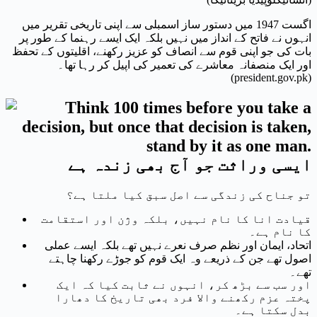
اگست 1947 میں دستور ساز اسمبلی سے اپنی تاریخی تقریر میں
انہوں نے فاتح کے انداز میں نہیں بلکہ ایک ایسے رہنما کے طور پر
بات کی جو اپنی قوم سے انصاف کو عزیز رکھنے، اقلیتوں کے تحفظ
اور ایک منصفانہ معاشرے کی تعمیر کی اپیل کر رہا تھا۔
(president.gov.pk)
ایسی وراثت جو آج بھی زندہ ہے
تو جناح کی زندگی سے اصل سبق کیا ملتا ہے؟
قیادت انا کا نام نہیں، بلکہ وژن اور استقامت
کا نام ہے۔
اتحاد، ایمان اور نظم صرف نعرے نہیں تھے بلکہ ایسے عملی
اصول تھے جن کے ذریعے وہ ایک قوم کو جوڑے رکھنا چاہتے
تھے۔
اور سب سے بڑھ کر، انہوں نے ثابت کیا کہ ایک
پختہ عزم رکھنے والا فرد بھی تاریخ کا دھارا
بدل سکتا ہے۔