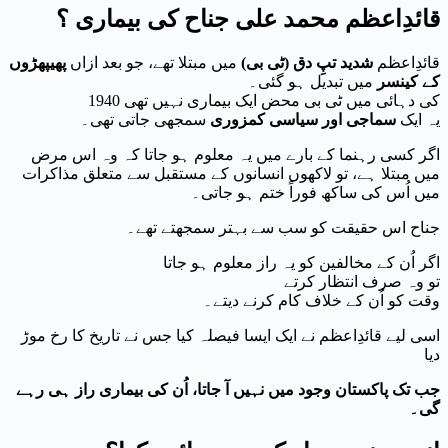
قائدِاعظم محمد علی جناح کی بیماری ؟
قائدِاعظم
شدید تپِ دق (ٹی بی)
میں مبتلا تھے، جو بعد ازاں
پھیپھڑوں
کے کینسر
میں تبدیل ہو گئی۔
1940 کی دہائی میں ٹی بی محض ایک بیماری نہیں تھی
یہ ایک
سماجی اور سیاسی کمزوری
سمجھی جاتی تھی۔
اگر کسی رہنما کے بارے میں یہ معلوم ہو جاتا کہ وہ اس مرض
میں مبتلا ہے، تو لاکھوں انسانوں کے مستقبل سے متعلق مذاکرات
میں اُس کی ساکھ فوراً ختم ہو جاتی۔
جناح اس حقیقت کو سب سے بہتر سمجھتے تھے۔
اگر اُن کے مخالفین کو یہ راز معلوم ہو جاتا
تو وہ صرف انتظار کرتے
وقت کو اُن کے خلاف کام کرنے دیتے۔
اسی لیے قائدِاعظم نے ایک ایسا فیصلہ کیا جس نے تاریخ کا رخ موڑ
دیا
جب تک پاکستان وجود میں نہیں آ جاتا، اُن کی بیماری راز ہی رہے
گی۔