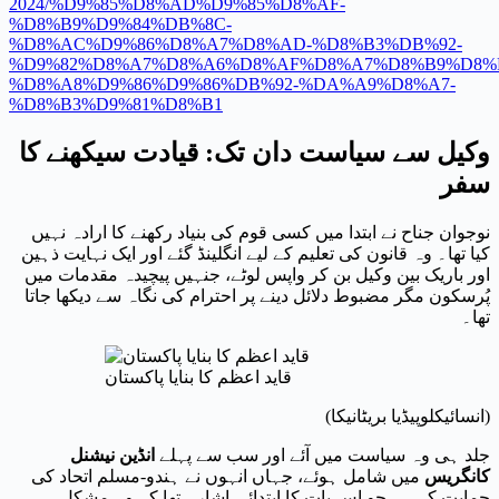
2024/%D9%85%D8%AD%D9%85%D8%AF-
%D8%B9%D9%84%DB%8C-
%D8%AC%D9%86%D8%A7%D8%AD-%D8%B3%DB%92-
%D9%82%D8%A7%D8%A6%D8%AF%D8%A7%D8%B9%D8%B
%D8%A8%D9%86%D9%86%DB%92-%DA%A9%D8%A7-
%D8%B3%D9%81%D8%B1
وکیل سے سیاست دان تک: قیادت سیکھنے کا
سفر
نوجوان جناح نے ابتدا میں کسی قوم کی بنیاد رکھنے کا ارادہ نہیں
کیا تھا۔ وہ قانون کی تعلیم کے لیے انگلینڈ گئے اور ایک نہایت ذہین
اور باریک بین وکیل بن کر واپس لوٹے، جنہیں پیچیدہ مقدمات میں
پُرسکون مگر مضبوط دلائل دینے پر احترام کی نگاہ سے دیکھا جاتا
تھا۔
قاید اعظم کا بنایا پاکستان
(انسائیکلوپیڈیا بریٹانیکا)
جلد ہی وہ سیاست میں آئے اور سب سے پہلے
انڈین نیشنل
کانگریس
میں شامل ہوئے، جہاں انہوں نے ہندو-مسلم اتحاد کی
حمایت کی — جو اس بات کا ابتدائی اشارہ تھا کہ وہ مشکل