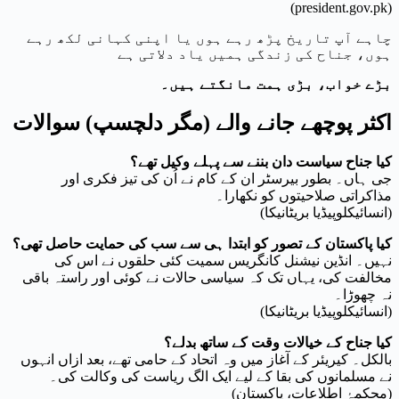
(president.gov.pk)
چاہے آپ تاریخ پڑھ رہے ہوں یا اپنی کہانی لکھ رہے
ہوں، جناح کی زندگی ہمیں یاد دلاتی ہے
بڑے خواب، بڑی ہمت مانگتے ہیں۔
اکثر پوچھے جانے والے (مگر دلچسپ) سوالات
کیا جناح سیاست دان بننے سے پہلے وکیل تھے؟
جی ہاں۔ بطور بیرسٹر ان کے کام نے اُن کی تیز فکری اور
مذاکراتی صلاحیتوں کو نکھارا۔
(انسائیکلوپیڈیا بریٹانیکا)
کیا پاکستان کے تصور کو ابتدا ہی سے سب کی حمایت حاصل تھی؟
نہیں۔ انڈین نیشنل کانگریس سمیت کئی حلقوں نے اس کی
مخالفت کی، یہاں تک کہ سیاسی حالات نے کوئی اور راستہ باقی
نہ چھوڑا۔
(انسائیکلوپیڈیا بریٹانیکا)
کیا جناح کے خیالات وقت کے ساتھ بدلے؟
بالکل۔ کیریئر کے آغاز میں وہ اتحاد کے حامی تھے، بعد ازاں انہوں
نے مسلمانوں کی بقا کے لیے ایک الگ ریاست کی وکالت کی۔
(محکمۂ اطلاعات، پاکستان)