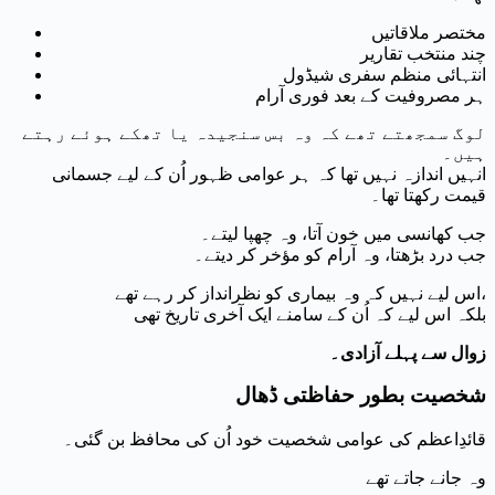
مختصر ملاقاتیں
چند منتخب تقاریر
انتہائی منظم سفری شیڈول
ہر مصروفیت کے بعد فوری آرام
لوگ سمجھتے تھے کہ وہ بس سنجیدہ یا تھکے ہوئے رہتے
ہیں۔
انہیں اندازہ نہیں تھا کہ ہر عوامی ظہور اُن کے لیے جسمانی
قیمت رکھتا تھا۔
جب کھانسی میں خون آتا، وہ چھپا لیتے۔
جب درد بڑھتا، وہ آرام کو مؤخر کر دیتے۔
اس لیے نہیں کہ وہ بیماری کو نظرانداز کر رہے تھے،
بلکہ اس لیے کہ اُن کے سامنے ایک آخری تاریخ تھی
زوال سے پہلے آزادی۔
شخصیت بطور حفاظتی ڈھال
قائدِاعظم کی عوامی شخصیت خود اُن کی محافظ بن گئی۔
وہ جانے جاتے تھے