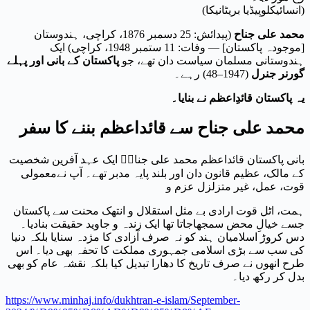
(انسائیکلوپیڈیا بریٹانیکا)
محمد علی جناح
(پیدائش: 25 دسمبر 1876، کراچی، ہندوستان
[موجودہ پاکستان] — وفات: 11 ستمبر 1948، کراچی) ایک
ہندوستانی مسلمان سیاست دان تھے، جو
پاکستان کے بانی اور پہلے
گورنر جنرل
(1947–48) رہے۔
یہ پاکستان قائدِاعظم نے بنایا۔
محمد علی جناح سے قائداعظم بننے کا سفر
بانی پاکستان قائداعظم محمد علی جناحؒ ایک عہد آفرین شخصیت
کے مالک، عظیم قانون دان اور بلند پایہ مدبر تھے۔ آپ نےمعمولی
قوت، عمل، غیر متزلزل عزم و
ہمت، اٹل قوت ارادی بے مثل استقلال و انتھک محنت سے پاکستان
جسے خیالِ محض سمجھاجاتا تھا ایک زندہ و جاوید حقیقت بنادیا۔
دس کروڑ اسلامیان ہند کو نہ صرف آزادی کا مژدہ سنایا بلکہ دنیا
کی سب سے بڑی اسلامی جمہوری مملکت کا تحفہ بھی دیا۔ اس
طرح انھوں نے صرف تاریخ کا دھارا تبدیل کیا بلکہ نقشہ عام کو بھی
بدل کر رکھ دیا۔
https://www.minhaj.info/dukhtran-e-islam/September-