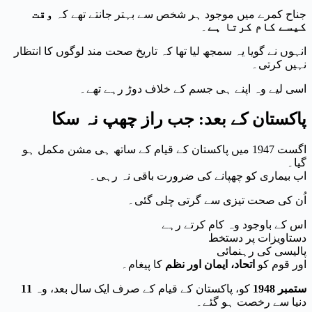
جناح کمرے میں موجود ہر شخص سے بہتر جانتے تھے کہ
وقت
کیسے کام کرتا ہے
۔
انہوں نے گویا یہ سمجھ لیا تھا کہ تاریخ صحت مند لوگوں کا انتظار
نہیں کرتی۔
اسی لیے وہ اپنے ہی جسم کے خلاف دوڑ رہے تھے۔
پاکستان کے بعد: جب راز چھپ نہ سکا
اگست 1947 میں پاکستان کے قیام کے ساتھ ہی مشن مکمل ہو
گیا۔
اب بیماری کو چھپانے کی ضرورت باقی نہ رہی۔
اُن کی صحت تیزی سے گرتی چلی گئی۔
اس کے باوجود وہ کام کرتے رہے
دستاویزات پر دستخط
پالیسی کی رہنمائی
اور قوم کو
اتحاد، ایمان اور نظم
کا پیغام۔
11 ستمبر 1948
کو، پاکستان کے قیام کے صرف ایک سال بعد، وہ
دنیا سے رخصت ہو گئے۔