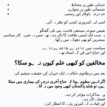
جذباتی طور پر محتاط
جسمانی طور پر متوازن
حد درجہ باوقار اور رسمی
اسی لیے کمزوری کسی کو نظر نہ آئی۔
نفیس سوٹ، سیدھی قامت، نپی تلی گفتگو
یہ سب ایک ایسی طاقت کا تاثر دیتے تھے جس نے تجربہ کار سیاسی
مبصرین کو بھی دھوکے میں رکھا۔
سیاست میں
تاثر ہی طاقت ہوتا ہے
اور جناح اس فن کے استاد تھے۔
مخالفین کو کبھی علم کیوں نہ ہو سکا؟
بعد میں برطانوی حکام نے ایک حیران کن حقیقت تسلیم کی
اگر انہیں معلوم ہوتا کہ جناح آخری درجے کی بیماری میں مبتلا
ہیں، تو شاید پاکستان کبھی وجود میں نہ آتا۔
وہ مذاکرات مؤخر کر دیتے
فیصلے ٹال دیتے
اور قیادت کے کمزور پڑنے کا انتظار کرتے