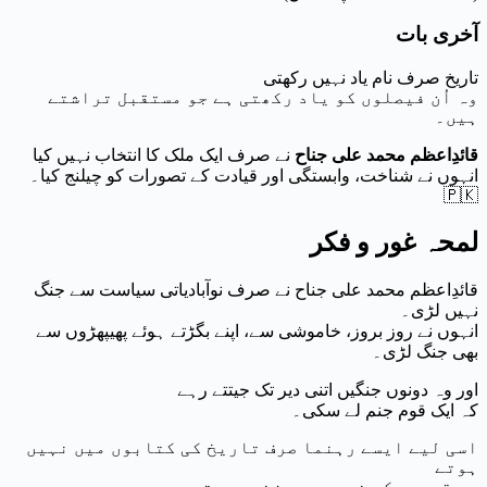
آخری بات
تاریخ صرف نام یاد نہیں رکھتی
وہ اُن فیصلوں کو یاد رکھتی ہے جو مستقبل تراشتے
ہیں۔
قائدِاعظم محمد علی جناح
نے صرف ایک ملک کا انتخاب نہیں کیا
انہوں نے شناخت، وابستگی اور قیادت کے تصورات کو چیلنج کیا۔
🇵🇰
لمحہ غور و فکر
قائدِاعظم محمد علی جناح نے صرف نوآبادیاتی سیاست سے جنگ
نہیں لڑی۔
انہوں نے روز بروز، خاموشی سے، اپنے بگڑتے ہوئے پھیپھڑوں سے
بھی جنگ لڑی۔
اور وہ دونوں جنگیں اتنی دیر تک جیتتے رہے
کہ ایک قوم جنم لے سکی۔
اسی لیے ایسے رہنما صرف تاریخ کی کتابوں میں نہیں
ہوتے
وہ قوموں کے ضمیر میں زندہ رہتے ہیں۔