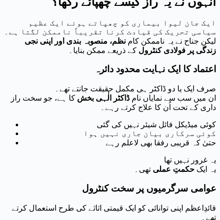
انہوں نے یہ راز کیسے چھپائے رکھا؟
ایک جان لیوا بیماری کو چھپاتے ہوئے ایک عظیم
سیاسی تحریک کی قیادت کرنا تقریباً ناممکن لگتا ہے۔
لیکن جناح نے یہ ناممکن کام
نظم، منصوبہ بندی اور اپنی نجی
زندگی پر فولادی کنٹرول
کے ذریعے ممکن بنایا۔
اعتماد کا ایک نہایت محدود دائرہ
صرف ایک یا دو ڈاکٹر ہی مکمل حقیقت جانتے تھے۔
ان میں سب سے نمایاں نام
ڈاکٹر الٰہی بخش
کا ہے، جو سخت راز
داری کے تحت اُن کا علاج کرتے رہے۔
کوئی میڈیکل فائل شیئر نہیں کی گئی
کوئی سرکاری بیان جاری نہیں ہوا
حتیٰ کہ قریبی رفقا بھی لاعلم رہے
یہ غرور نہیں تھا
یہ ایک
حکمتِ عملی
تھی۔
عوامی سرگرمیوں پر سخت کنٹرول
قائدِاعظم اپنی توانائی کو ایک قیمتی اثاثے کی طرح استعمال کرتے
تھے۔