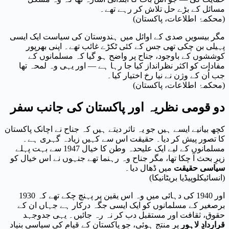
مسائل کے بڑے حل تلاش کر رہے تھے۔
(محکمۂ اطلاعات، پاکستان)
مگر بیسویں صدی کے اوائل میں ہندوستان کی سیاست ایک ایسی
پہیلی بن چکی تھی جس کے کئی ٹکڑے غائب تھے۔ اپنی بھرپور
کوششوں کے باوجود، جناح پر واضح ہو گیا کہ مسلمانوں کے
مفادات کو اکثر نظرانداز کیا جا رہا ہے — اور یہی وہ لمحہ تھا
جب اُن کے وژن نے نیا رخ اختیار کیا۔
(محکمۂ اطلاعات، پاکستان)
دو قومی نظریہ اور پاکستان کی جانب سفر
کچھ بیانیے ایسے ہیں جو یہ تاثر دیتے ہیں کہ جناح نے اچانک پاکستان
کا تصور پیش کر دیا۔ حقیقت اس سے کہیں زیادہ گہری ہے۔
مسلمانوں کے لیے ایک علیحدہ وطن کا خیال 1947 سے بہت پہلے
زیرِ بحث آ چکا تھا، مگر جناح وہ رہنما تھے جنہوں نے اس خیال کو
سیاسی حقیقت
میں ڈھال دیا۔
(انسائیکلوپیڈیا بریٹانیکا)
1930 اور 1940 کی دہائی میں وہ اس یقین پر پہنچ چکے تھے کہ
برصغیر کے مسلمانوں کو ایک ایسی جگہ درکار ہے جہاں ان کے
حقوق، ثقافت اور مستقبل دب کر نہ رہ جائیں۔ یہی جدوجہد
قراردادِ لاہور
پر منتج ہوئی، جو پاکستان کے قیام کی سیاسی بنیاد