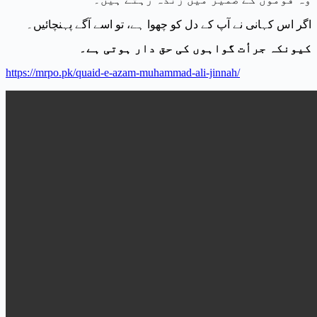
اگر اس کہانی نے آپ کے دل کو چھوا ہے، تو اسے آگے پہنچائیں۔
کیونکہ جرأت گواہوں کی حق دار ہوتی ہے۔
https://mrpo.pk/quaid-e-azam-muhammad-ali-jinnah/