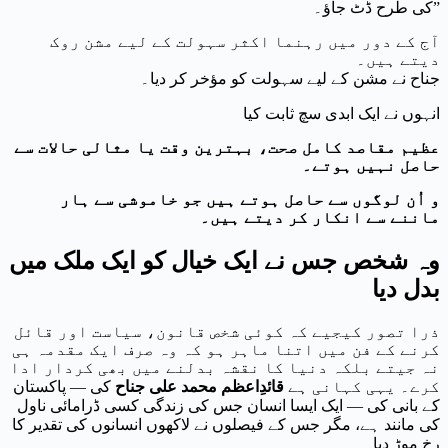
کی طرح ڈٹ جاؤ۔”
آج کے دور میں رہنما اکثر سہولت کے لیے مشن روک
دیتے ہیں۔
جناح نے مشن کے لیے سہولت کو مؤخر کر دیا۔
انہوں نے ایک ابدی سچ ثابت کیا
عظیم مقاصد کامل صحت، بہترین وقت یا مثالی حالات سے
حاصل نہیں ہوتے۔
و
اُن لوگوں سے حاصل ہوتے ہیں جو خاموشی سے ہار
ماننے سے انکار کر دیتے ہیں۔
وہ شخص جس نے ایک خیال کو ایک ملک میں
بدل دیا
ذرا تصور کیجیے کہ کوئی شخص قانون، سیاست اور قائل
کرنے کے فن میں اتنا ماہر ہو کہ وہ صرف ایک مقدمہ ہی
نہ جیتے بلکہ دنیا کا نقشہ بدلنے میں بھی کردار ادا
کرے۔ یہی کہانی ہے
قائدِاعظم محمد علی جناح
کی — پاکستان
کے بانی کی — ایک ایسا انسان جس کی زندگی کسی ڈرامائی ناول
کی مانند ہے، مگر جس کے فیصلوں نے لاکھوں انسانوں کی تقدیر کا
رخ موڑ دیا۔