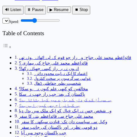
🔊 Listen
⏸ Pause
▶ Resume
⏹ Stop
Speed:
Table of Contents
قائدِاعظم محمد علی جناح: وہ راز جو قوم کے لیے اٹھائے ہوئے تھے
قائدِاعظم محمد علی جناح کی بیماری ؟
انہوں نے یہ راز کیسے چھپائے رکھا؟
اعتماد کا ایک نہایت محدود دائرہ
عوامی سرگرمیوں پر سخت کنٹرول
شخصیت بطور حفاظتی ڈھال
مخالفین کو کبھی علم کیوں نہ ہو سکا؟
پاکستان کے بعد: جب راز چھپ نہ سکا
یہ سب اُن کے کردار کے بارے میں کیا بتاتا ہے؟
یہ کہانی آج بھی کیوں اہم ہے؟
وہ شخص جس نے ایک خیال کو ایک ملک میں بدل دیا
محمد علی جناح سے قائداعظم بننے کا سفر
وکیل سے سیاست دان تک: قیادت سیکھنے کا سفر
دو قومی نظریہ اور پاکستان کی جانب سفر
جب پاکستان وجود میں آیا