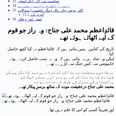
سیاست سے آگے: ایک انسان
ایسی وراثت جو آج بھی زندہ ہے
اکثر پوچھے جانے والے (مگر دلچسپ) سوالات
آخری بات
لمحہ غور و فکر
قائدِاعظم محمد علی جناح: وہ راز جو قوم
کے لیے اٹھائے ہوئے تھے
تاریخ کی کتابیں ہمیں بتاتی ہیں کہ قائدِاعظم نے کیا کچھ حاصل
کیا۔
لیکن وہ شاذ ہی یہ بتاتی ہیں کہ وہ یہ سب حاصل کرتے ہوئے
خاموشی سے کس جنگ سے لڑ رہے تھے۔
برطانوی سلطنت سے مذاکرات کرتے ہوئے، کانگریس کی
قیادت کا سامنا کرتے ہوئے، اور مسلم لیگ کو
پاکستان کی منزل کی طرف لے جاتے ہوئے
محمد علی جناح درحقیقت موت کے ساتھ برسرِ پیکار تھے۔
قائدِاعظم محمد علی جناح: وہ راز جو قوم کے لیے اٹھائے ہوئے تھے
اور تقریباً کسی کو اس کا علم نہیں تھا۔