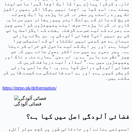
تازہ، کرکرا پہاڑی ہوا کا ایک اچھا گہرا سانس لینا
پسند ہے۔ اب، کیا یہ اچھا نہیں ہوگا اگر ہمیں راکیز
تک پورے راستے پر سفر نہ کرنا پڑے، یا ایک چھوٹے
فریج کے سائز کے ہولنگ ایئر پیوریفائر میں سرمایہ
کاری نہ کرنا پڑے — صرف اپنے پھیپھڑوں کو ایسی چیز
سے بھرنے کے لیے جس سے گزشتہ ہفتے کے ایگزاسٹ پائپ
کی بو نہیں آتی؟ فضائی آلودگی وہ بن بلائے پارٹی
مہمان ہے جو کبھی نہیں نکلتا، آپ کے اسنیکس چرا
لیتا ہے، اور ہر ایک کے لیے ماحول کو خراب کر دیتا
ہے۔ پھر بھی، ہم میں سے اکثر بھول جاتے ہیں کہ جو
چیز “نظر سے باہر” ہے وہ اب بھی “ہمارے منہ، ناک اور
پھیپھڑوں میں ہے۔” لہذا، آئیے دریافت کریں کہ
فضائی آلودگی دراصل کیا ہے، یہ ایک عالمی پارٹی
کریشر کیوں ہے، اور ہم اسے شائستگی سے کیسے ظاہر کر
سکتے ہیں۔
https://mrpo.pk/deforestation/
فضائی آلودگی
فضائی آلودگی اصل میں کیا ہے؟
اسموتھی بنانے اور حادثاتی طور پر کچھ موٹر آئل،