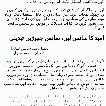
گھر سے کسی کیمیکل پلانٹ کی بو نہیں آنی چاہیے۔
اور، ارے، اگر آپ کو فرق کرنے کے لیے خارش ہو، تو کبھی کبھی یہ
وہ چھوٹے لمحات ہوتے ہیں، یہاں دوبارہ قابل استعمال بیگ، وہاں
موٹر سائیکل کی سواری، جو مرکب دلچسپی کی طرح بڑھ جاتی
ہے۔ تصور کریں کہ کیا آپ کے بلاک پر موجود ہر شخص نے ایسا
ہی کیا!
امید کا سانس لیں، سانس چھوڑیں تبدیلی
دھیان سے سانس لینا:
اگر آپ تازہ ہوا کے لیے ہانپے بغیر یہاں تک پہنچ گئے ہیں، تو امید
ہے۔ فضائی آلودگی دنیا بھر میں ایک بگ بیئر ہے، یقینی طور پر،
لیکن اس کا حل ہمارے ہاتھ میں ہے (اور ہمارے جوتے کے نیچے)۔
صاف ہوا کا مطلب صرف زیادہ نیلے آسمانی دن اور بہتر غروب
آفتاب کے Instagram شاٹس نہیں ہیں۔ اس کا مطلب ہے صحت
مند بچے، خوش حال پالتو جانور، پھلتے پھولتے باغات، اور، شاید سب
سے اہم، ایک گھر واپس آنے کے قابل۔
آخر کار، ہمارے پاس اس کائناتی پڑوس، ارتھ میں صرف
ایک مشترکہ اپارٹمنٹ ہے۔ فضائی آلودگی، کمرے میں
ہاتھی، تو آئیے کھڑکیاں کھولیں، کچھ روشنی میں