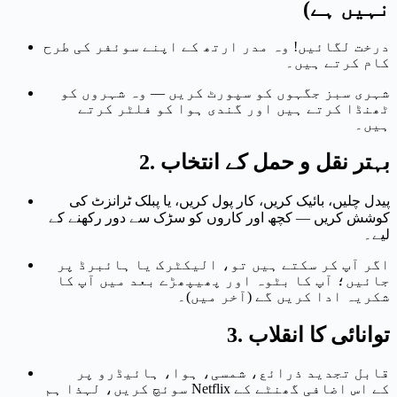
نہیں ہے)
درخت لگائیں! وہ مدر ارتھ کے اپنے سوئفر کی طرح
کام کرتے ہیں۔
شہری سبز جگہوں کو سپورٹ کریں — وہ شہروں کو
ٹھنڈا کرتے ہیں اور گندی ہوا کو فلٹر کرتے
ہیں۔
بہتر نقل و حمل کے انتخاب
2.
پیدل چلیں، بائیک کریں، کار پول کریں، یا پبلک ٹرانزٹ کی
کوشش کریں — کچھ اور کاروں کو سڑک سے دور رکھنے کے
لیے۔
اگر آپ کر سکتے ہیں تو، الیکٹرک یا ہائبرڈ پر
جائیں؛ آپ کا بٹوہ اور پھیپھڑے بعد میں آپ کا
شکریہ ادا کریں گے (آخر میں)۔
توانائی کا انقلاب
3.
قابل تجدید ذرائع، شمسی، ہوا، ہائیڈرو پر
سوئچ کریں، لہذا ہم Netflix کے اس اضافی گھنٹے کے