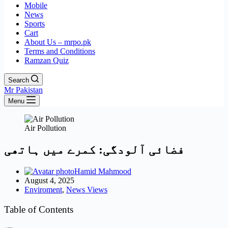
Mobile
News
Sports
Cart
About Us – mrpo.pk
Terms and Conditions
Ramzan Quiz
Search
Mr Pakistan
Menu
Air Pollution
فضائی آلودگی: کمرے میں ہاتھی
Hamid Mahmood
August 4, 2025
Enviroment
,
News Views
Table of Contents