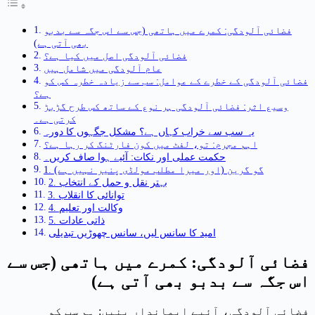
فضائی آلودگی: کمرے میں ہاتھی (جس سے اس جگہ سے بدبو
بھی آتی ہے)
فضائی آلودگی اصل میں کیا ہے؟
عام آلودگی میں شامل ہیں
فضائی آلودگی کے خطرے کے عوامل: سب سے زیادہ خطرہ کس کو
ہے؟
وسیع اثر: فضائی آلودگی ہر نوع کے ساتھ کس طرح گڑبڑ
کرتی ہے۔
یہ سب سے خراب کہاں ہے؟ مشکل جگہوں کا دورہ
اہم مجرم: تو، لفٹ میں کون فارٹنگ کر رہا ہے؟
حکمت عملی اور نکات: آئیے ہوا صاف کریں۔
1. گو گرین (اور میرا مطلب مولڈی پنیر نہیں ہے)
2. بہتر نقل و حمل کے انتخاب
3. توانائی کا انقلاب
4. وکالت اور تعلیم
5. ذاتی عادات
امید کا سانس لیں، سانس چھوڑیں تبدیلی
فضائی آلودگی: کمرے میں ہاتھی (جس سے
اس جگہ سے بدبو بھی آتی ہے)
فضائی آلودگی، آئیے ایماندار بنیں: ہم سب کو