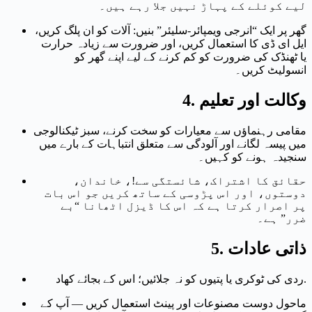
لیے کوئلے کے پہاڑ نہیں جلا رہے ہیں۔
گھر پر ایک “انرجی ویمپائر-سلیئر” بنیں: آلات کو ان پلگ کریں،
ایل ای ڈی کا استعمال کریں، اور ضرورت سے زیادہ حرارت
یا ٹھنڈک کی ضرورت کو کم کرنے کے لیے اپنے گھر کو
انسولیٹ کریں۔
وکالت اور تعلیم
4.
مقامی رہنماؤں سے معیارات کو سخت کرنے، سبز ٹیکنالوجی
میں پیسہ لگانے اور آلودگی سے متعلق انتباہات کے بارے میں
سنجیدہ ہونے کو کہیں۔
حقائق کا اشتراک، شائستگی سے!، خاندان،
دوستوں، اور اس پڑوسی کے ساتھ کریں جو اس بات
پر اصرار کرتا ہے کہ اس کا ڈیزل اٹھانا “بے
ضرر” ہے۔
ذاتی عادات
5.
ردی کی ٹوکری یا پتیوں کو نہ جلائیں؛ اس کے بجائے کھاد.
ماحول دوست مصنوعات اور پینٹ استعمال کریں — آپ کے