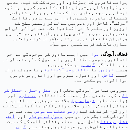
پرانے ٹائروں کا چھڑکاؤ، اور صرف کک کے لیے، مٹھی
بھر گراؤنڈ اپ بیٹریاں ڈالنے کا تصور کریں۔ یہ کچھ
ایسا ہی ہے جو ہماری ہوا کے ساتھ ہو رہا ہے: ذرات،
کیمیائی مادوں، گیسوں اور زہریلے مادوں کا ایک
“مرکب”، کاجل اور دھوئیں سے لے کر زمینی سطح کے
اوزون اور سلفر ڈائی آکسائیڈ تک۔ فضائی آلودگی اس
وقت ہوتی ہے جب یہ گندی چیزیں وہاں ختم ہوجاتی ہیں
جہاں ان کا تعلق نہیں ہوتا ہے (خراب کرنے والا: یہ
ہماری ناک کے قریب کہیں بھی ہے)۔
فضائی آلودگی
ہوا
میں ایسے مادوں کی موجودگی ہے جو
انسانوں، دوسرے جانداروں یا ماحول کے لیے نقصان دہ
ہیں۔ آلودگی
گیسیں
ہو سکتی ہیں ،
جیسے
اوزون
یا
نائٹروجن آکسائیڈ
، یا چھوٹے ذرات
جیسے
کاجل
اور دھول۔ بیرونی اور اندرونی دونوں
ہوا آلودہ ہو سکتی ہے۔
بیرونی فضائی آلودگی بجلی اور
نقل و حمل
،
جنگل کی
آگ
، کچھ صنعتی عمل، فضلہ کے انتظام،
مسماری
اور
زراعت کے لیے
فوسل فیول
جلانے سے ہوتی ہے ۔ اندرونی
فضائی آلودگی اکثر جلانے والی لکڑی یا کھانا پکانے
اور گرم کرنے کے لیے
زرعی فضلے سے ہوتی
ہے۔ فضائی
آلودگی کے دیگر ذرائع میں
دھول کے طوفان
اور
آتش
فشاں پھٹنا
شامل ہیں ۔ مقامی فضائی آلودگی کے بہت
سے ذرائع، خاص طور پر فوسل فیول جلانے سے،
گرین