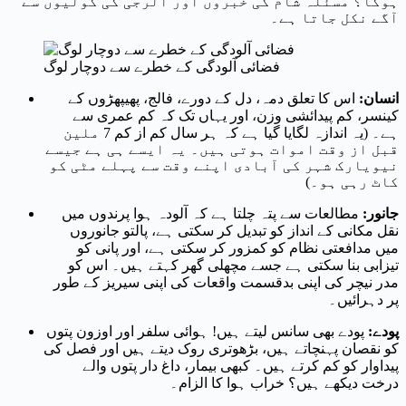
ہوگا؟ مسئلہ شام کی خبروں اور الرجی کی گولیوں سے
آگے نکل جاتا ہے۔
فضائی آلودگی کے خطرے سے دوچار لوگ
انسان:
اس کا تعلق دمہ، دل کے دورے، فالج، پھیپھڑوں کے
کینسر، کم پیدائشی وزن، اور یہاں تک کہ کم عمری سے
ہے۔ (یہ اندازہ لگایا گیا ہے کہ ہر سال کم از کم 7 ملین
قبل از وقت اموات ہوتی ہیں۔ یہ ایسے ہی ہے جیسے
نیویارک شہر کی آبادی اپنے وقت سے پہلے مٹی کو
کاٹ رہی ہو۔)
جانور:
مطالعات سے پتہ چلتا ہے کہ آلودہ ہوا پرندوں میں
نقل مکانی کے انداز کو تبدیل کر سکتی ہے، پالتو جانوروں
میں مدافعتی نظام کو کمزور کر سکتی ہے، اور پانی کو
تیزابی بنا سکتی ہے جسے مچھلی گھر کہتے ہیں۔ اس کو
مدر نیچر کی اپنی بدقسمت واقعات کی اپنی سیریز کے طور
پر دہرائیں۔
پودے:
پودے بھی سانس لیتے ہیں! ہوائی سلفر اور اوزون پتوں
کو نقصان پہنچاتے ہیں، بڑھوتری روک دیتے ہیں اور فصل کی
پیداوار کو کم کرتے ہیں۔ کبھی بیمار، داغ دار پتوں والے
درخت دیکھے ہیں؟ خراب ہوا کا الزام۔