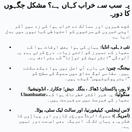
یہ سب سے خراب کہاں ہے؟ مشکل جگہوں
کا دورہ
کچھ شہروں اور ممالک نے خراب ہوا کی زد میں آکر
اپنی خبروں کی سرخیوں کو احتیاطی کہانیوں میں بدل
دیا ہے:
نئی دہلی، انڈیا:
یہاں کی ہوا بعض اوقات ہوا کے
معیار کے نمبرز کو اتنی زیادہ درج کرتی ہے، یہ
آلودگی “انٹرنیٹ کو توڑنا” کے مترادف ہے۔
بیجنگ، چین:
جی ہاں، آپ اصل میں ہوا دیکھ سکتے
ہیں۔ مقامی لوگ مذاق میں سموگ کی سطح کو
“ایئرپوکیلیپس” کہتے ہیں۔
لاہور، پاکستان؛ ڈھاکہ، بنگلہ دیش؛ جکارتہ، انڈونیشیا؛
Ulaanbaatar، منگولیا:
یہ شہر اکثر خطرناک ہوا کے
معیار کی فہرست میں سرفہرست ہیں۔
لاس اینجلس، کیلیفورنیا، اور سالٹ لیک سٹی، یوٹاہ
(امریکہ):
سموگ الرٹ! سورج، کاروں اور پہاڑوں کا
شکریہ، یہاں تک کہ امریکہ بھی اس سے دور نہیں
ہے۔