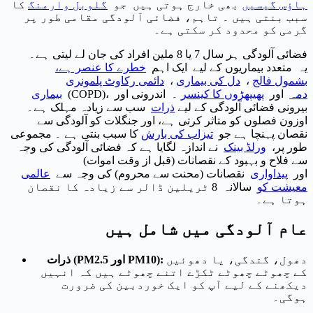
ہاؤس گیسیں
بھی خارج ہوتی ہیں جو
گلوبل وارمنگ
کا
سبب بنتی ہیں ۔ تاہم، فضائی آلودگی مقامی طور پر
گرمی کو محدود کر سکتی ہے۔
فضائی آلودگی ہر سال 7 یا 8 ملین افراد کی جان لے لیتی ہے۔
یہ متعدد بیماریوں کے لیے ایک اہم
خطرے کا عنصر ہے،
بشمول
فالج
،
دل کی بیماری
،
دائمی رکاوٹ پلمونری
دمہ
اور
پھیپھڑوں کا کینسر
۔ اندرونی اور
(COPD)،
بیماری
بیرونی فضائی آلودگی کے لیے
ذرات
سب سے زیادہ مہلک ہے۔
اوزون فصلوں کو متاثر کرتی ہے، اور جنگلات کو آلودگی سے
نقصان پہنچا ہے جو
تیزاب کی بارش
کا سبب بنتی ہے ۔ مجموعی
طور پر،
ورلڈ بینک
نے اندازہ لگایا ہے کہ فضائی آلودگی کی وجہ
سے فلاح و بہبود کے نقصانات (قبل از وقت اموات)
اور
پیداواری
نقصانات (محنت سے محروم) کی وجہ سے
عالمی
معیشت کو
سالانہ 8 ٹریلین ڈالر سے زیادہ کا نقصان
ہوتا ہے۔
عام آلودگی میں شامل ہیں
دھول، گندگی، یا دھوئیں
ذرات (PM2.5 اور PM10):
کے چھوٹے چھوٹے ٹکڑے اتنے چھوٹے ہیں کہ انہیں
دیکھنے کے لیے آپ کو ایک خوردبین کی ضرورت
ہوگی۔