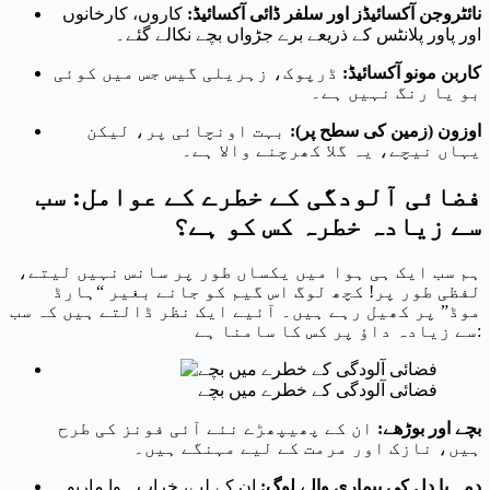
نائٹروجن آکسائیڈز اور سلفر ڈائی آکسائیڈ:
کاروں، کارخانوں
اور پاور پلانٹس کے ذریعے برے جڑواں بچے نکالے گئے۔
کاربن مونو آکسائیڈ:
ڈرپوک، زہریلی گیس جس میں کوئی
بو یا رنگ نہیں ہے۔
اوزون (زمین کی سطح پر):
بہت اونچائی پر، لیکن
یہاں نیچے، یہ گلا کھرچنے والا ہے۔
فضائی آلودگی کے خطرے کے عوامل: سب
سے زیادہ خطرہ کس کو ہے؟
ہم سب ایک ہی ہوا میں یکساں طور پر سانس نہیں لیتے،
لفظی طور پر! کچھ لوگ اس گیم کو جانے بغیر “ہارڈ
موڈ” پر کھیل رہے ہیں۔ آئیے ایک نظر ڈالتے ہیں کہ سب
سے زیادہ داؤ پر کس کا سامنا ہے:
فضائی آلودگی کے خطرے میں بچے
بچے اور بوڑھے:
ان کے پھیپھڑے نئے آئی فونز کی طرح
ہیں، نازک اور مرمت کے لیے مہنگے ہیں۔
دمہ یا دل کی بیماری والے لوگ:
ان کے لیے، خراب ہوا ماریو