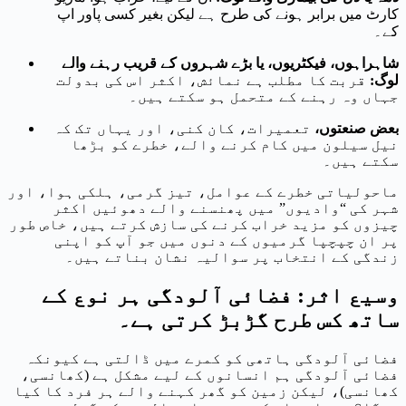
کارٹ میں برابر ہونے کی طرح ہے لیکن بغیر کسی پاور اپ
کے۔
شاہراہوں، فیکٹریوں، یا بڑے شہروں کے قریب رہنے والے
لوگ:
قربت کا مطلب ہے نمائش، اکثر اس کی بدولت
جہاں وہ رہنے کے متحمل ہو سکتے ہیں۔
بعض صنعتوں،
تعمیرات، کان کنی، اور یہاں تک کہ
نیل سیلون میں کام کرنے والے، خطرے کو بڑھا
سکتے ہیں۔
ماحولیاتی خطرے کے عوامل، تیز گرمی، ہلکی ہوا، اور
شہر کی “وادیوں” میں پھنسنے والے دھوئیں اکثر
چیزوں کو مزید خراب کرنے کی سازش کرتے ہیں، خاص طور
پر ان چپچپا گرمیوں کے دنوں میں جو آپ کو اپنی
زندگی کے انتخاب پر سوالیہ نشان بناتے ہیں۔
وسیع اثر: فضائی آلودگی ہر نوع کے
ساتھ کس طرح گڑبڑ کرتی ہے۔
فضائی آلودگی ہاتھی کو کمرے میں ڈالتی ہے کیونکہ
فضائی آلودگی ہم انسانوں کے لیے مشکل ہے (کھانسی،
کھانسی)، لیکن زمین کو گھر کہنے والے ہر فرد کا کیا