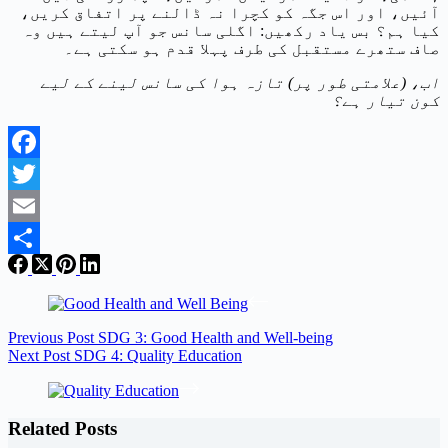
آئیں، اور اس جگہ کو کچرا نہ ڈالنے پر اتفاق کریں،
کیا ہم؟ بس یاد رکھیں: اگلی سانس جو آپ لیتے ہیں وہ
صاف ستھرے مستقبل کی طرف پہلا قدم ہو سکتی ہے۔
اب، (علامتی طور پر) تازہ ہوا کی سانس لینے کے لیے
کون تیار ہے؟
Facebook
Twitter
Email
Share
Previous
Post
SDG 3: Good Health and Well-being
Next
Post
SDG 4: Quality Education
Related Posts