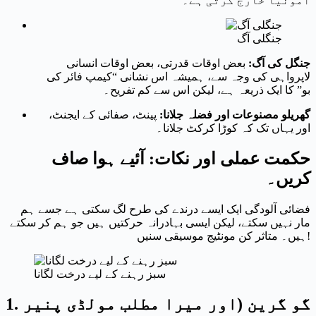
امونیا خارج کرتی ہے۔
جنگلی آگ
جنگل کی آگ:
بعض اوقات قدرتی، بعض اوقات انسانی
لاپرواہی کی وجہ سے، ہمیشہ اس نشانی “کیمپ فائر کی
بو” کا ایک ذریعہ ہے، لیکن اس سے کم تفریح۔
گھریلو مصنوعات اور فضلہ جلانا:
پینٹ، صفائی کے ایجنٹ،
اور یہاں تک کہ کوڑا کرکٹ جلانا۔
حکمت عملی اور نکات: آئیے ہوا صاف
کریں۔
فضائی آلودگی ایک ایسے درندے کی طرح لگ سکتی ہے جسے ہم
مار نہیں سکتے، لیکن ایسی بہادرانہ حرکتیں ہیں جو ہم کر سکتے
ہیں۔ متاثر کن مونٹیج موسیقی سنیں!
سبز رہنے کے لیے درخت لگانا
گو گرین (اور میرا مطلب مولڈی پنیر
1.