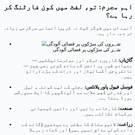
اہم مجرم: تو، لفٹ میں کون فارٹنگ کر
رہا ہے؟
آئیے اس میں شوگر کوٹ نہ کریں: انسانی سرگرمی زیادہ
تر ذمہ دار ہے۔
شہر کی سڑکوں پر فضائی آلودگی
گاڑیاں:
کاریں، ٹرک، اور موٹرسائیکلیں —
بنیادی طور پر انجن کے ساتھ کوئی بھی چیز —
نائٹروجن آکسائیڈز اور ذرات کے بڑے ذرائع
ہیں۔
فوسل فیول پاور پلانٹس:
بجلی کے لیے کوئلہ، تیل
اور قدرتی گیس جلانے سے آلودگیوں کا ایک سمورگس
بورڈ بنتا ہے۔
صنعت:
کارخانے بائیں اور دائیں کیمیائی
مرکبات نکالتے ہیں۔
زراعت:
لائیو سٹاک کا مطلب ہے میتھین (گائے کے
دانے کوئی مذاق نہیں ہیں) اور کھاد زہریلا