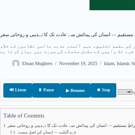
مستقیم — انسان کی پیدائش سے عادت تک کا تہذیبی و روحانی سفر
کو مقصدِ تخلیق، عہدِ اَلست، جدید عالمی نظاموں کے خلا،
رد تک واپسی کے مکمل سلسلے کی صورت میں بیان کرتا ہے
Ehsan Mughees
November 19, 2025
Islam
,
Islamic S
🔊 Listen
⏸ Pause
⏹ Stop
▶ Resume
S
Table of Contents
اطِ مستقیم — انسان کی پیدائش سے عادت تک کا تہذیبی و روحانی سفر
عہدِ اَلَسْت — انسان کی اصل سمت