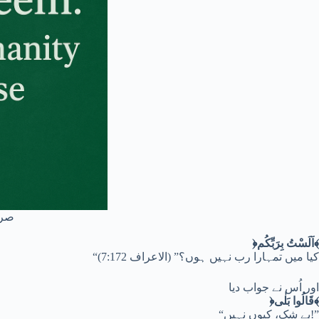
صرا
﴿اَلَسْتُ بِرَبِّکُم﴾
“کیا میں تمہارا رب نہیں ہوں؟” (الاعراف 7:172)
اور اُس نے جواب دیا
﴿قَالُوا بَلٰی﴾
“بے شک، کیوں نہیں!”