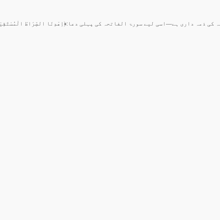
کی ذمہ داری ہے—اسی لیے سورۃ الفاتحہ کی پہلی دعا:﴿اِهْدِنَا الصِّرَاطَ الْمُسْتَق