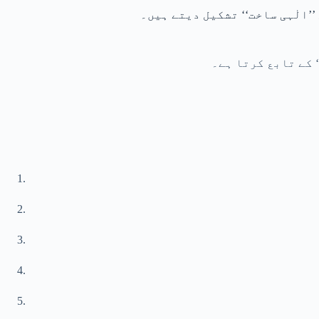
’الٰہی ساخت‘‘ تشکیل دیتے ہیں۔
‘ کے تابع کرتا ہے۔