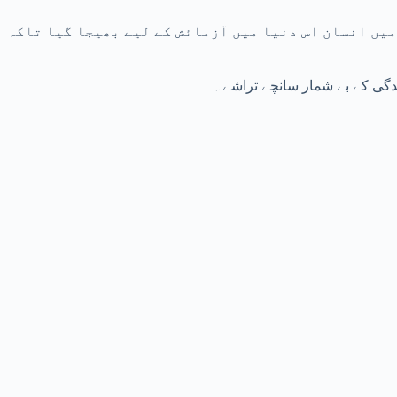
د میں انسان اس دنیا میں آزمائش کے لیے بھیجا گیا تاکہ
 زندگی کے بے شمار سانچے تراشے۔