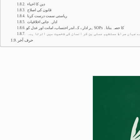
دین کا احیاء
قانون کی اصلاح
ریاستی سمت درست کرنا
ادارہ جاتی اخلاقیات
ہر ادارے کے اندر احتساب، امانت اور عدل کو SOPs کا حصہ بنانا۔
ے جہاں صراطِ مستقیم عملی بن کر انسان کی شخصیت میں اترتا ہے۔
حرف آخر