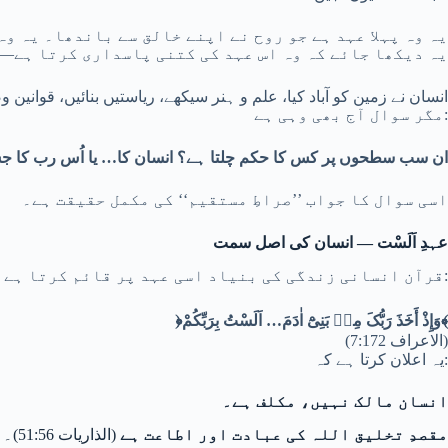
یہ وہ پہلا عہد ہے جو روح نے اپنے خالق سے باندھا۔ یہ و
یہ دیکھا جائے کہ وہ اس عہد کی کتنی پاسداری کرتا ہے—ا
انسان نے زمین کو آباد کیا، علم و ہنر سیکھے، ریاستیں بنائیں، قوانین
مگر سوال آج بھی وہی ہے:
ان سب سطحوں پر کس کا حکم چلتا ہے؟ انسان کا… یا اُس رب کا جس 
اسی سوال کا جواب ’’صراطِ مستقیم‘‘ کی مکمل حقیقت ہے۔
عہدِ اَلَسْت — انسان کی اصل سمت
قرآن انسانی زندگی کی بنیاد اسی عہد پر قائم کرتا ہے:
﴿وَإِذْ أَخَذَ رَبُّکَ مِنۢ بَنِیْٓ اٰدَمَ… اَلَسْتُ بِرَبِّکُمْ﴾
(الاعراف 7:172)
یہ اعلان کرتا ہے کہ:
انسان مالک نہیں، مکلف ہے۔
مقصدِ تخلیق اللہ کی عبادت اور اطاعت ہے
(الذاریات 51:56)۔