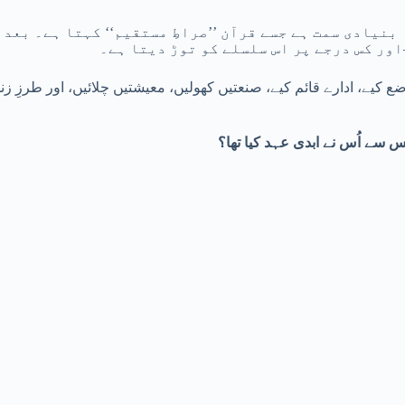
ہ بنیادی سمت ہے جسے قرآن ’’صراطِ مستقیم‘‘ کہتا ہے۔ بع
ور کس درجے پر اس سلسلے کو توڑ دیتا ہے۔
 وضع کیے، ادارے قائم کیے، صنعتیں کھولیں، معیشتیں چلائیں، اور طرزِ
سے اُس نے ابدی عہد کیا تھا؟