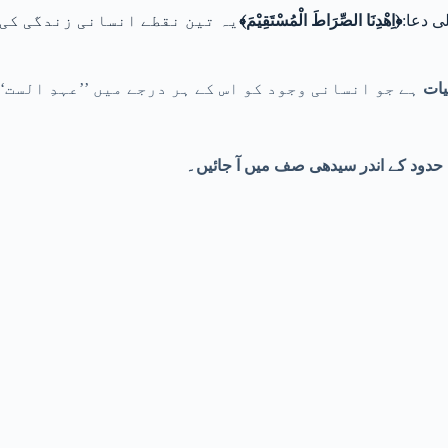
ی دعا:
﴿اِهْدِنَا الصِّرَاطَ الْمُسْتَقِیْمَ﴾
یہ تین نقطے انسانی زندگی کی ’
یات
ہے جو انسانی وجود کو اس کے ہر درجے میں ’’عہدِ الست‘
 حدود کے اندر سیدھی صف میں آ جائیں۔