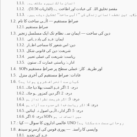
انسان مالک نہیں، مکلف ہے۔
مقصدِ تخلیق اللہ کی عبادت اور اطاعت ہے (الذاریات 51:56)۔
ِیْمَ﴾یہ تین نقطے انسانی زندگی کی ’’الٰہی ساخت‘‘ تشکیل دیتے ہیں۔
صراطِ مستقیم — الٰہی ساخت کا نام
صراطِ مستقیم
دین کی ساخت — ایمان سے نظام تک ایک مسلسل زنجیر
ایمان: عہد کی یاد دہانی
دین: اس شعور کا سماجی اظہار
شریعت: دین کی قانونی شکل
ریاست: شریعت کی عملی تعبیر
ادارے: ریاستی عمارت کے ستون
SOPs اور طریقہ کار: عملی سطح پر صراطِ مستقیم
عادات: صراطِ مستقیم کی آخری منزل
کہاں سے انحراف شروع ہوتا ہے؟
درجۂ 1: اگر عہدِ الست بھلا دیا جائے
درجۂ 2: اگر دین کمزور ہو جائے
درجۂ 3: اگر شریعت نظرانداز ہو
درجۂ 4: اگر ریاست خدا کی حدود سے آزاد ہو
درجۂ 5: اگر ادارے الٰہی اصول نہ اپنائیں
درجۂ 6: اگر SOPs میں انصاف نہ ہو
: عالمی اداروں کا سوال — کیا UNO روحانی سمت دے سکتا ہے؟
واپسی کا راستہ — پوری قوس کی ازسرِنو سیدھ
عہد کی تجدید