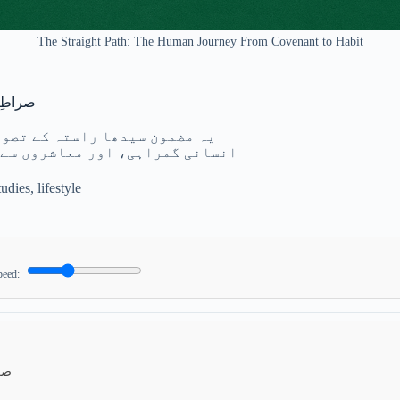
The Straight Path: The Human Journey From Covenant to Habit
صراطِ 
یہ مضمون سیدھا راستہ کے تصور 
انسانی گمراہی، اور معاشروں سے ف
tudies
,
lifestyle
peed:
صر