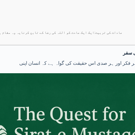
عادات کی تربیت:ایک ایک عادت کو اللہ کی رضا کے تابع کرنایہ وہ مقام ہ
ی سفر
ر فکر اور ہر صدی اس حقیقت کی گواہ ہے کہ انسان اپنی