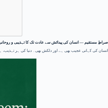
صراطِ مستقیم — انسان کی پیدائش سے عادت تک کا تہذیبی و روحان
انسان کی کہانی عجیب بھی ہے اور دلکش بھی۔ دنیا کی ہر تہذیب، ہ