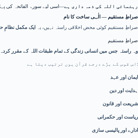
رہنمائی اللہ کی ذمہ داری ہے
—اسی لیے سورۃ الفاتحہ کی پہل
صراطِ مستقیم — الٰہی ساخت کا نام
صراطِ مستقیم کوئی محض اخلاقی راستہ نہیں، یہ
ایک مکمل نظامِ ح
صراطِ مستقیم
وہ راستہ جس میں انسانی زندگی کے تمام طبقات اللہ کے مقرر کردہ
اس قوس کے بڑے درجے قرآن یوں ترتیب دیتا ہے:
ایمان اور عہد
ہدایت اور دین
شریعت اور قانون
ریاست اور حکمرانی
ادارے اور پالیسی سازی