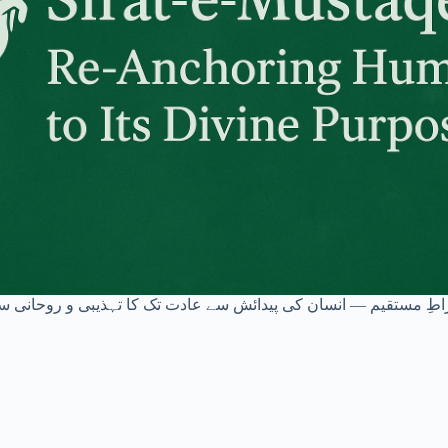
طِ مستقیم — انسان کی پیدائش سے عادت تک کا تہذیبی و روحانی س