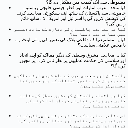
مضبوطی سے ایک کیمپ میں دھکیل دے گا؟
کیا متحدہ عرب امارات اور قطر جیسی خلیجی ریاستیں
خاموشی سے پاکستان کے ساتھ اپنے سیکورٹی معاہدے کرنے
کی کوشش کریں گی یا اسرائیل اور امریکہ کے ساتھ قائم
رہیں گی؟
کیا یہ معاہدہ پاکستان کو بھارت کے ساتھ دشمنی
میں نیا فائدہ دیتا ہے؟
کیا یہ مسلم دنیا کے دفاعی بلاک کی تعمیر کی پہلی اینٹ ہے
یا محض علامتی سیاست؟
کیا یہ معاہدہ مشرق وسطیٰ کے دیگر ممالک کو اپنے اتحاد
اور سلامتی کی حکمت عملیوں پر نظر ثانی کرنے پر مجبور
کرے گا؟
پاکستان اور سعودی عرب کے عام شہری اپنے ملکوں
کے درمیان گہرے فوجی تعلقات کے بارے میں کیا
محسوس کر سکتے ہیں؟
کیا یہ اتحاد پاکستان کو مشرق وسطیٰ کی سفارت
کاری میں زیادہ نمایاں کردار ادا کرنے کی
ترغیب دے سکتا ہے؟
اس دفاعی معاہدے کو متاثر کرنے یا چیلنج کرنے
میں غیر ریاستی عناصر اور علاقائی پراکسی کیا
کردار ادا کر سکتے ہیں؟