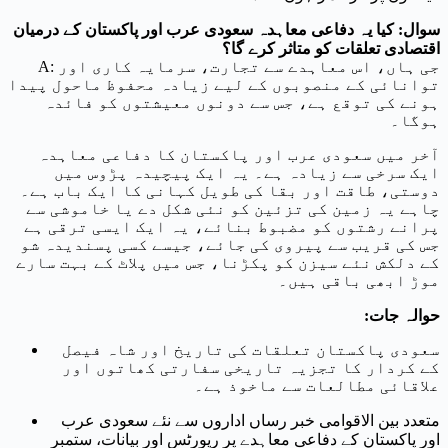
سوال: کیا یہ دفاعی معاہدہ سعودی عرب اور پاکستان کے درمیان
اقتصادی تعلقات کو متاثر کرے گا؟
A: جی ہاں، اس معاہدے سے تجارت، سرمایہ کاری اور
توانائی کے منصوبوں کے لیے زیادہ محفوظ ماحول پیدا
ہونے کی توقع ہے، جس سے دونوں معیشتوں کو فائدہ
ہوگا۔
آخر میں سعودی عرب اور پاکستان کا دفاعی معاہدہ
ایک سرخی سے زیادہ ہے۔ یہ ایک پیچیدہ پڑوس میں
دوستی، طاقت اور بقا کی طویل کہانی کا ایک باب ہے۔
چاہے یہ زمین کی تزئین کو نئی شکل دے یا خاموشی سے
پرانے رشتوں کو مضبوط بنائے، یہ ایک ایسی ترقی ہے
جس کی قریب سے پیروی کی جائے، جیسے کسی پسندیدہ شو
کے دلکش نئے سیزن کو پکڑنا، جس میں پلاٹ کے بہت سارے
موڑ ابھی باقی ہیں۔
حوالہ جات:
سعودی پاکستان تعلقات کی تاریخ اور شاہ فیصل
کے کردار کا تجزیہ تاریخی سفارتی کھاتوں اور
علاقائی مطالعات سے ماخوذ ہے۔
متعدد بین الاقوامی خبر رساں اداروں سے نئے سعودی عرب
اور پاکستان کے دفاعی معاہدے پر رپورٹس اور بیانات، ستمبر