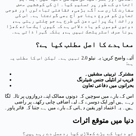
اتحادی کے طور پر تسلیم کیا۔ ان کی کوششیں محض
سفارت کاری سے آگے بڑھی، ثقافتی تبادلوں اور فوجی
تعاون کو فروغ دینا جو آج بھی گونجتا ہے۔ اس کی
وراثت ایک پرانی دھن کی طرح ہے جو چلتی رہتی ہے،
دونوں قوموں کو یاد دلاتی ہے کہ کیوں ایک ساتھ کھڑا
ہونا صرف اسٹریٹجک نہیں ہے، بلکہ گہرا ذاتی ہے۔
معاہدے کا اصل مطلب کیا ہے؟
آئیے واضح کریں: یہ نیٹو 2.0 نہیں ہے۔ لیکن اس کا مطلب یہ
ہے:
مشترکہ تربیتی مشقیں۔
قریب تر انٹیلی جنس شیئرنگ
بحرانوں میں دفاعی تعاون
اس کے بارے میں سوچیں کہ دونوں ممالک اپنے دروازوں پر تالہ لگا
رہے ہیں اور ایک دوسرے کے لیے اضافی چابی رکھنے پر راضی
ہیں۔ یہ اعتماد اور یقین دہانی کے بارے میں ہے جتنا کہ فائر پاور۔
دنیا میں متوقع اثرات
تو دنیا کے بڑے کھلاڑی کیا ردعمل دے رہے ہیں؟