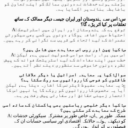
بڑھتے ہوئے خدشات نے دونوں ممالک کو اپنے تعاون کو
باضابطہ بنانے پر اکسایا ہے۔
س: اس سے ہندوستان اور ایران جیسے دیگر ممالک کے ساتھ
تعلقات پر کیا اثر پڑے گا؟
A: توقع ہے کہ ہندوستان اور ایران میں اسٹرٹیجک
احتیاط میں اضافہ ہوگا، دونوں ہی کسی بھی سیکورٹی
مضمرات کے لیے اتحاد کی قریب سے نگرانی کر رہے ہیں۔
س: کیا چین اور روس اس معاہدے میں شامل ہیں؟
A: اس میں براہ راست عوامی شمولیت نہیں ہے، لیکن
خطے میں اپنے مفادات کے لیے اسٹریٹجک فوائد کے پیش
نظر، دونوں خاموشی سے منظوری دیتے نظر آتے ہیں۔
سوال: کیا یہ معاہدہ اسرائیل یا دیگر علاقائی
طاقتوں کو فوجی کارروائیوں سے روک سکتا ہے؟
ج: یہ معاہدہ مضبوط ڈیٹرنس کا اشارہ دیتا ہے، لیکن
آیا یہ مخصوص کارروائیوں کو روکے گا یا نہیں اس کا
انحصار زمینی حقائق اور سفارتی پیش رفت پر ہے۔
س: کیا دیگر خلیجی ریاستیں بھی پاکستان کے ساتھ اسی
طرح کے معاہدے کر سکتی ہیں؟
A: ممکنہ طور پر ہاں، خاص طور پر مشترکہ سیکورٹی خدشات
کو دیکھتے ہوئے، حالانکہ اقتصادی اور سیاسی حسابات ان کے
فیصلوں پر اثر انداز ہوں گے۔