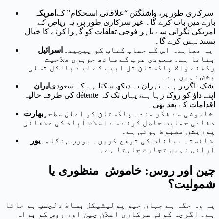
سرکاری طور پر، واشنگٹن “علاقائی استحکام” کے
امریکہ
بارے میں بات کرے گا۔ غیر سرکاری طور پر، یہ ریاض کے
امریکی نگرانی سے باہر فوجی تعلقات کو گہرا کرنے کا خیال
پسند نہیں کرے گا۔
یہ معاہدہ اس کے حساب کتاب کو پیچیدہ
اسرائیل
بناتا ہے۔ سعودی عرب کے ساتھ جوہری صلاحیت
رکھنے والا پاکستان تل ابیب کے لیے بالکل تسلی
بخش نہیں ہے۔
شک ناگزیر ہے۔ تہران یہ دیکھ سکتا ہے کہ سعودی
ایران
اپنے داؤ کو روک رہا ہے، یہاں تک کہ détente کی طرف حالیہ
اقدامات کے بعد بھی۔
خاموشی سے فکر مند۔ پاکستان کو اعلیٰ سطحی
بھارت
دفاعی حمایت حاصل کرنے سے اسلام آباد کی علاقائی
پوزیشن مضبوط ہوتی ہے۔
شائستہ بیانات کی توقع کریں۔ یورپ ہنگامہ
یور
آرائی نہیں تجارت چاہتا ہے۔
چین اور روس: خاموش منظوری یا
شمولیت؟
یہ وہ جگہ ہے جہاں جیو پولیٹیکل بساط دلچسپ ہو جاتا
ہے۔ اگرچہ کوئی سرکاری اعلان چین اور روس کو براہ