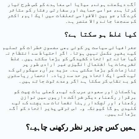
آگے دیکھتے ہوئے، میڈیا اس معاہدے کو کس طرح تیار
کرتا ہے، عوامی حمایت اور سفارتی رفتار کو متاثر
کرے گا، جو بین الاقوامی تعلقات میں ایک اہم، اکثر
کم سمجھا جانے والا عنصر ہے۔
کیا غلط ہو سکتا ہے؟
جغرافیائی سیاست پر کوئی بھی مضمون خطرات کو تسلیم
کیے بغیر مکمل نہیں ہوتا۔ اگر احتیاط سے انتظام نہ
کیا جائے تو اتحاد کشیدگی کو بڑھا سکتے ہیں۔ غلط
تشریحات یا اشتعال انگیزی غیر ارادی طور پر
تنازعات کو بڑھا سکتی ہے۔ مزید برآں، سیکورٹی کے
لیے کسی ایک اتحاد پر حد سے زیادہ انحصار ریاستوں
کو بے نقاب کر سکتا ہے اگر وعدے ٹوٹ جاتے ہیں۔
پاکستان اور سعودی عرب کے لیے، کھلی بات چیت کو
برقرار رکھنا، دیگر شراکت داریوں میں توازن
رکھنا، اور لچکدار رہنا نقصانات سے بچنے کے لیے
کلیدی ہو گا کیونکہ وہ اس ترقی پذیر اتحاد کو آگے
بڑھاتے ہیں۔
ہمیں کس چیز پر نظر رکھنی چاہیے؟