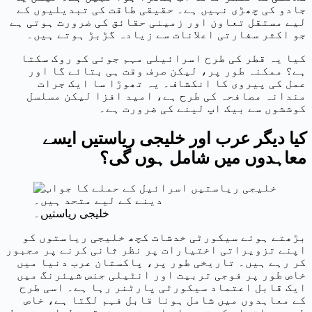
جادو کی چھڑی نہیں ہے۔ حقیقی طاقت کی تبدیلیوں کے
لیے مستقل تعاون اور زمینی حقائق کی ضرورت ہوتی ہے
جو اکثر سفارتی اعلانات سے زیادہ گڑبڑ ہوتے ہیں۔
کیا یہ قطر کی طرح اسرائیلی مہم جوئی کو روک سکتا
ہے؟ ممکنہ طور پر، لیکن صرف وقت ہی بتائے گا اور
عمل کی پیروی کا انکشاف۔ یہ تھوڑا سا ایک جرات
مندانہ مصافحہ کی طرح ہے، امید افزا لیکن مسلسل
کوششوں سے بیک اپ لینے کی ضرورت ہے۔
کیا دیگر عرب اور خلیجی ریاستیں ایسے
معاہدوں میں شامل ہوں گی؟
خلیجی ریاستیں۔
بڑھتے ہوئے سیکورٹی خدشات کچھ خلیجی ریاستوں کو
اپنے تزویراتی اختیارات پر نظر ثانی کرنے پر مجبور
کر رہے ہیں۔ تاریخی طور پر، پاکستان عرب دنیا میں
خاص طور پر فوجی تربیت اور انٹیلی جنس شیئرنگ میں
ایک قابل اعتماد سیکورٹی پارٹنر رہا ہے۔ اسی طرح
کے معاہدوں میں شامل ہونا قابل فہم لگتا ہے، خاص