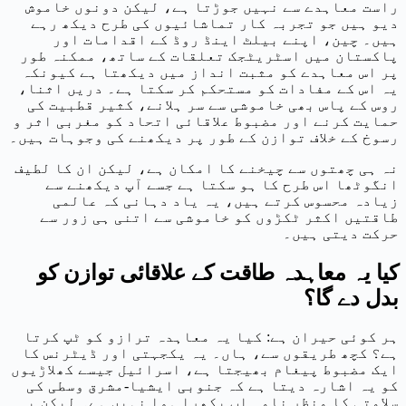
راست معاہدے سے نہیں جوڑتا ہے، لیکن دونوں خاموش
دیو ہیں جو تجربہ کار تماشائیوں کی طرح دیکھ رہے
ہیں۔ چین، اپنے بیلٹ اینڈ روڈ کے اقدامات اور
پاکستان میں اسٹریٹجک تعلقات کے ساتھ، ممکنہ طور
پر اس معاہدے کو مثبت انداز میں دیکھتا ہے کیونکہ
یہ اس کے مفادات کو مستحکم کر سکتا ہے۔ دریں اثنا،
روس کے پاس بھی خاموشی سے سر ہلانے، کثیر قطبیت کی
حمایت کرنے اور مضبوط علاقائی اتحاد کو مغربی اثر و
رسوخ کے خلاف توازن کے طور پر دیکھنے کی وجوہات ہیں۔
نہ ہی چھتوں سے چیخنے کا امکان ہے، لیکن ان کا لطیف
انگوٹھا اس طرح کا ہو سکتا ہے جسے آپ دیکھنے سے
زیادہ محسوس کرتے ہیں، یہ یاد دہانی کہ عالمی
طاقتیں اکثر ٹکڑوں کو خاموشی سے اتنی ہی زور سے
حرکت دیتی ہیں۔
کیا یہ معاہدہ طاقت کے علاقائی توازن کو
بدل دے گا؟
ہر کوئی حیران ہے: کیا یہ معاہدہ ترازو کو ٹپ کرتا
ہے؟ کچھ طریقوں سے، ہاں۔ یہ یکجہتی اور ڈیٹرنس کا
ایک مضبوط پیغام بھیجتا ہے، اسرائیل جیسے کھلاڑیوں
کو یہ اشارہ دیتا ہے کہ جنوبی ایشیا-مشرق وسطی کی
سلامتی کا منظر نامہ اب بکھرا ہوا نہیں ہے۔ لیکن یہ