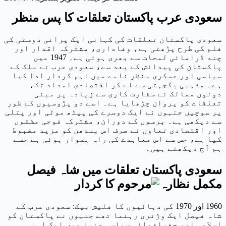
سعودی عرب پاکستان تعلقات کا پس منظر
سعودی پاکستان تعلقات کی کہانی ایک پرانی دوستی کی
فلم کی طرح پڑھتی ہے، وفاداری، مشترکہ اقدار اور
چند ڈرامائی لمحات سے بھری ہوئی ہے۔ 1947 میں
پاکستان کی پیدائش کے بعد سے، سعودی عرب نے ملک کے
سیاسی اور عسکری منظر نامے میں اہم کردار ادا کیا
ہے۔ مذہبی یکجہتی سے لے کر اقتصادی امداد تک،
دونوں ممالک نے سفارت کاری سے زیادہ پر مبنی
تعلقات کو پروان چڑھایا ہے۔ اسے دو پڑوسیوں کے طور
پر سوچیں جنہوں نے ایک دوسرے کی پیٹھ موٹی اور پتلی
سے دیکھی ہے۔ برسوں کے دوران، مشترکہ فوجی مشقوں
اور اقتصادی تعاون نے صرف اس بندھن کو مزید مضبوط
کیا ہے، جس سے اس معاہدے کی راہ ہموار ہوئی ہے جسے
ہم آج دیکھتے ہیں۔
سعودی پاکستان تعلقات میں شاہ فیصل
مرحوم کا کردار
1960 اور 1970 کی دہائیوں کا فلیش بیک: سعودی عرب کے
شاہ فیصل ایک وژنری رہنما تھے جنہوں نے پاکستان کو
اسلامی اور جغرافیائی سیاسی دنیا میں ایک اہم