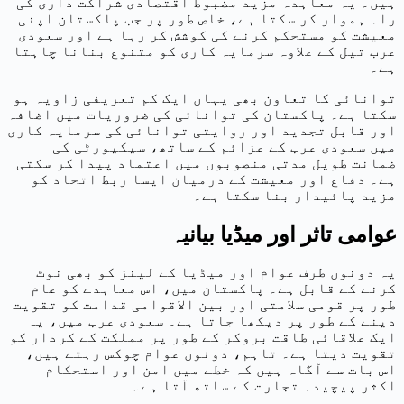
ہیں۔ یہ معاہدہ مزید مضبوط اقتصادی شراکت داری کی
راہ ہموار کر سکتا ہے، خاص طور پر جب پاکستان اپنی
معیشت کو مستحکم کرنے کی کوشش کر رہا ہے اور سعودی
عرب تیل کے علاوہ سرمایہ کاری کو متنوع بنانا چاہتا
ہے۔
توانائی کا تعاون بھی یہاں ایک کم تعریفی زاویہ ہو
سکتا ہے۔ پاکستان کی توانائی کی ضروریات میں اضافہ
اور قابل تجدید اور روایتی توانائی کی سرمایہ کاری
میں سعودی عرب کے عزائم کے ساتھ، سیکیورٹی کی
ضمانت طویل مدتی منصوبوں میں اعتماد پیدا کر سکتی
ہے۔ دفاع اور معیشت کے درمیان ایسا ربط اتحاد کو
مزید پائیدار بنا سکتا ہے۔
عوامی تاثر اور میڈیا بیانیہ
یہ دونوں طرف عوام اور میڈیا کے لینز کو بھی نوٹ
کرنے کے قابل ہے۔ پاکستان میں، اس معاہدے کو عام
طور پر قومی سلامتی اور بین الاقوامی قدامت کو تقویت
دینے کے طور پر دیکھا جاتا ہے۔ سعودی عرب میں، یہ
ایک علاقائی طاقت بروکر کے طور پر مملکت کے کردار کو
تقویت دیتا ہے۔ تاہم، دونوں عوام چوکس رہتے ہیں،
اس بات سے آگاہ ہیں کہ خطے میں امن اور استحکام
اکثر پیچیدہ تجارت کے ساتھ آتا ہے۔