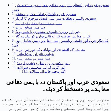
سعودی عرب اور پاکستان نے باہمی دفاعی معاہدے پر دستخط کر
دیئے۔
سعودی عرب پاکستان تعلقات کا پس منظر
سعودی پاکستان تعلقات میں شاہ فیصل مرحوم کا کردار
معاہدے کا اصل مطلب کیا ہے؟
دنیا میں متوقع اثرات
چین اور روس: خاموش منظوری یا شمولیت؟
کیا یہ معاہدہ طاقت کے علاقائی توازن کو بدل دے گا؟
کیا دیگر عرب اور خلیجی ریاستیں ایسے معاہدوں میں شامل ہوں
گی؟
معاہدے کے اقتصادی اور توانائی کے دوررس اثرات
عوامی تاثر اور میڈیا بیانیہ
کیا غلط ہو سکتا ہے؟
ہمیں کس چیز پر نظر رکھنی چاہیے؟
غور کرنے کے لیے متجسس سوالات
اکثر پوچھے جانیوالے سوالات
سعودی عرب اور پاکستان نے باہمی دفاعی
معاہدے پر دستخط کر دیئے۔
سعودی عرب اور پاکستان نے علاقائی کشیدگی میں اضافے
کے بعد باہمی دفاعی معاہدے پر دستخط کر دیئے۔ جب دو
پرانے دوست غیر یقینی وقت کے دوران عوامی طور پر