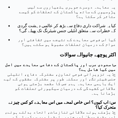
یہ معاہدہ دوسرے جوہری ہتھیاروں سے لیس
پڑوسیوں کے ساتھ پاکستان کے تعلقات کو کیسے
متاثر کر سکتا ہے؟
کیا یہ شراکت داری دفاع سے بڑھ کر عالمی دہشت گردی
کے خطرات سے متعلق انٹیلی جنس شیئرنگ تک پھیلے گی؟
کیا اس فوجی معاہدے کے نتیجے میں ثقافتی اور
عوام کے درمیان تعلقات مضبوط ہو سکتے ہیں؟
اکثر پوچھے جانیوالے سوالات
س: سعودی عرب اور پاکستان کے دفاعی معاہدے میں اصل
میں کیا شامل ہے؟
ج: یہ تزویراتی فوجی تعاون، مشترکہ دفاع، انٹیلی
جنس شیئرنگ، اور ممکنہ طور پر مشترکہ مشقوں کے لیے
ایک باہمی معاہدہ ہے، جس کا مقصد بڑھتی ہوئی
علاقائی کشیدگی کے درمیان سیکیورٹی تعلقات کو
بڑھانا ہے۔
س: اب کیوں؟ اس خاص لمحے میں اس معاہدے کو کس چیز نے
متحرک کیا؟
ج: بڑھتے ہوئے علاقائی تنازعات، اتحاد بدلتے ہوئے،
اور مشرق وسطیٰ اور جنوبی ایشیا میں سیکورٹی کے