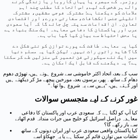
روزمرہ کے مبصر، یا یہاں کاروبار یا زندگی کرنے
والے ہر شخص کے لیے، اس اتحاد کا مطلب چند اہم
علامات کو دیکھنا ہے: مشترکہ فوجی مشقیں، مشترکہ
انٹیلی جنس انکشافات، سفارتی دورے، اور اقتصادی
تعاون۔ ان اقدامات سے پتہ چل جائے گا کہ آیا سعودی
عرب اور پاکستان کا دفاعی معاہدہ ایک سنگ بنیاد ہے
یا محض احتیاط سے بیان کیا گیا باب ہے۔
کیا یہ معاہدہ طاقت کے پورے توازن کو نئی شکل دے
گا؟ شاید راتوں رات نہیں۔ لیکن کیا یہ مسلم دنیا
میں ایک نئے سیکورٹی فن تعمیر کی منزلیں طے کر سکتا
ہے؟ یہ دیکھنے کے قابل ایک امکان ہے۔
سب کے بعد، اتحاد اکثر خاموشی سے شروع ہوتے ہیں، تھوڑی دھوم
دھام کے ساتھ۔ پھر، برسوں بعد، مورخین پیچھے مڑ کر دیکھتے ہیں
اور کہتے ہیں، “یہیں سے یہ شروع ہوا تھا۔”
غور کرنے کے لیے متجسس سوالات
کیا آپ کو لگتا ہے کہ سعودی عرب اور پاکستان کا دفاعی
معاہدہ دراصل اسرائیل کو خلیج میں جرات مندانہ قدم اٹھانے
سے باز رکھے گا؟
کیا پاکستان واقعی سعودی عرب اور ایران دونوں کے ساتھ
تعلقات میں توازن قائم کر سکتا ہے یا یہ جھکاؤ اسے