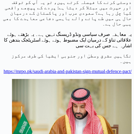
دوستی کرنے کا فیصلہ کرتے ہیں، تو یہ آپ کو توقف
اور حیرت میں مبتلا کر دیتا ہے: پردے کے پیچھے واقعی
کیا چل رہا ہے؟ سعودی عرب اور پاکستان کے درمیان
حال ہی میں طے پانے والے باہمی دفاعی معاہدے کا بھی
یہی حال ہے۔
یہ معاہدہ صرف سیاسی ونڈو ڈریسنگ نہیں ہے۔ یہ بڑھتے ہوئے
علاقائی تناؤ کے درمیان ایک مضبوط ہوتے ہوئے اسٹریٹجک بندھن کا
اشارہ ہے جس کی بہت سی
نگاہیں مشرق وسطیٰ اور جنوبی ایشیا کی طرف مرکوز
ہیں۔
https://mrpo.pk/saudi-arabia-and-pakistan-sign-mutual-defence-pact/