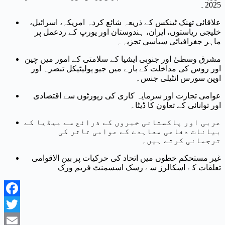
2025۔
علاقائی تھنک ٹینکس کے ذریعہ شائع کردہ امریکہ، اسرائیل،
خلیجی ریاستوں، ایران، ہندوستان اور یورپ کے ردعمل پر
ماہر جغرافیائی سیاسی تجزیہ۔
مشرق وسطیٰ اور جنوبی ایشیا کے سلامتی کے امور میں چین
اور روس کی مداخلت کے بارے میں جیو پولیٹیکل تبصرہ اور
اوپن سورس انٹیلی جنس۔
عوامی تجارت اور سرمایہ کاری کی رپورٹوں سے اقتصادی
اور توانائی کے تعاون کا ڈیٹا۔
عربی اور پاکستانی خبروں کے ذرائع سے میڈیا کے
بیانات دفاعی معاہدے کے عوامی تاثر کی
ترجمانی کرتے ہیں۔
غیر مستحکم خطوں میں اتحاد کی حرکیات پر بین الاقوامی
تعلقات کے اسکالرز سے رسک اسسمنٹ فریم ورک
Facebook
Twitter