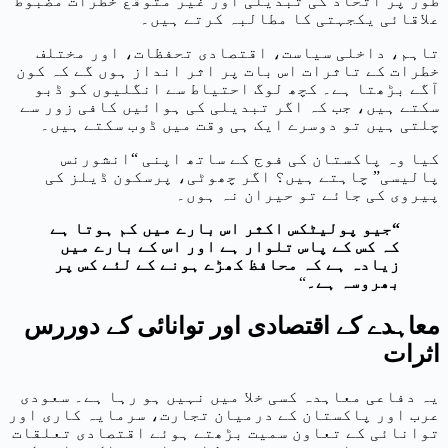
طور پر اتحاد کی تبدیلی اور غیر متوقع خطرات مضبوط
علاقائی یکجہتی کا مطالبہ کرتے ہیں۔
تاہم، داخلی سیاست، اقتصادی تحفظات، اور مختلف
خطرات کے تاثرات اس بات پر اثر انداز ہوں گے کہ کون
آگے بڑھتا ہے۔ کچھ لوگ احتیاط سے انگلیوں کو ڈبو
سکتے ہیں، جب کہ اگر تبدیلی کی ہوائیں کافی زور سے
چلتی ہیں تو دوسرے ایک ہی وقت میں ڈوب سکتے ہیں۔
کیا وہ پاکستان کی فوج کے ساتھ اپنی “انشورنس
پالیسی” چاہتے ہیں؟ اگر چھوٹی، پرسکون ڈیلز کی
پیروی کی جائے تو حیران نہ ہوں۔
“جیو پولیٹکس اکثر اس بارے میں کم ہوتا ہے
کہ کس کے پاس تلوار ہے اور اس کے بارے میں
زیادہ ہے کہ محافظ کھڑے ہونے کے لئے کس پر
بھروسہ ہے۔
“
معاہدے کے اقتصادی اور توانائی کے دوررس
اثرات
یہ دفاعی معاہدہ کسی خلا میں نہیں ہو رہا ہے۔ سعودی
عرب اور پاکستان کے درمیان تجارت، سرمایہ کاری اور
توانائی کے تعاون سمیت بڑھتے ہوئے اقتصادی تعلقات