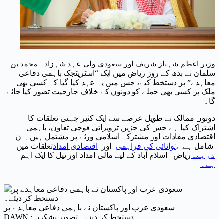
وزیر اعظم شہباز شریف اور سعودی ولی عہد شہزادہ محمد بن
سلمان نے بدھ کے روز ریاض میں ایک “اسٹریٹجک باہمی دفاعی
معاہدے” پر دستخط کیے، جس میں یہ عہد کیا گیا کہ کسی بھی
ملک پر کسی بھی حملے کو دونوں کے خلاف جارحیت تصور کیا جائے
گا۔
دونوں ممالک نے طویل عرصے سے ایک کثیر جہتی تعلقات کا
اشتراک کیا ہے جس کی جڑیں تزویراتی فوجی تعاون، باہمی
اقتصادی مفادات اور مشترکہ اسلامی ورثے پر مشتمل ہیں۔ ان
شامل ہے ،
توانائی کی فراہمی
اور
اقتصادی امداد
تعلقات میں
ذریعہ
ریاض اسلام آباد کے لیے مالی امداد اور تیل کا ایک اہم
ہے۔
سعودی عرب اور پاکستان نے باہمی دفاعی معاہدے پر
دستخط کر دیئے۔ تصویر بشکریہ: DAWN