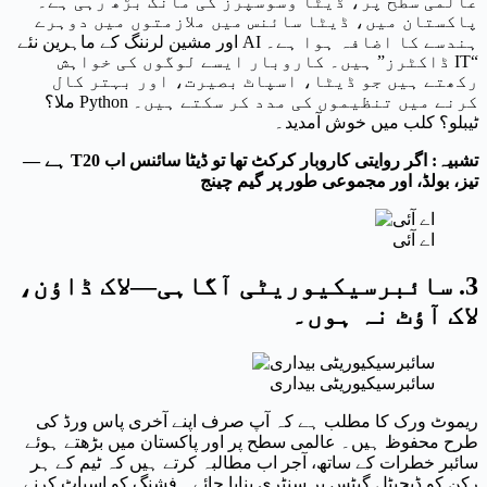
عالمی سطح پر، ڈیٹا وسوسپرز کی مانگ بڑھ رہی ہے۔
پاکستان میں، ڈیٹا سائنس میں ملازمتوں میں دوہرے
ہندسے کا اضافہ ہوا ہے۔ AI اور مشین لرننگ کے ماہرین نئے
“IT ڈاکٹرز” ہیں۔ کاروبار ایسے لوگوں کی خواہش
رکھتے ہیں جو ڈیٹا، اسپاٹ بصیرت، اور بہتر کال
کرنے میں تنظیموں کی مدد کر سکتے ہیں۔ Python ملا؟
ٹیبلو؟ کلب میں خوش آمدید۔
تشبیہ: اگر روایتی کاروبار کرکٹ تھا تو ڈیٹا سائنس اب T20 ہے —
تیز، بولڈ، اور مجموعی طور پر گیم چینج
اے آئی
3. سائبرسیکیوریٹی آگاہی—لاک ڈاؤن،
لاک آؤٹ نہ ہوں۔
سائبرسیکیوریٹی بیداری
ریموٹ ورک کا مطلب ہے کہ آپ صرف اپنے آخری پاس ورڈ کی
طرح محفوظ ہیں۔ عالمی سطح پر اور پاکستان میں بڑھتے ہوئے
سائبر خطرات کے ساتھ، آجر اب مطالبہ کرتے ہیں کہ ٹیم کے ہر
رکن کو ڈیجیٹل گیٹس پر سنٹری بنایا جائے۔ فشنگ کو اسپاٹ کرنے