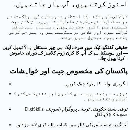
اسنوز کرتے ہیں، آپ ہار جاتے ہیں۔
ٹیک آپ کو پکڑنے کا انتظار نہیں کرے گی۔ پاکستانی
جو مسلسل سرٹیفیکیشن حاصل کرتے ہیں، آن لائن بوٹ
کیمپوں میں اندراج کرتے ہیں، ویبینار میں شرکت
کرتے ہیں، اور فلائی پر سیکھتے ہیں وہ ہیں جو ترقی
پاتے ہیں، تبدیل نہیں ہوتے۔
حقیقی گفتگو: ٹیک میں صرف ایک ہی چیز مستقل ہے؟ تبدیل کریں
— اور ہوسکتا ہے کہ آپ کا کزن زوم کلاسز کے دوران خاموش
۔
کرنا بھول جائے
پاکستان کی مخصوص جیت اور خواہشات
انگریزی بولنے کا ہنر؟ چیک کریں۔
تیزی سے بڑھتے ہوئے ای کامرس اور فنٹیک سیکٹر؟
آپ شرط لگاتے ہیں۔
ترقی پسند حکومتی تربیتی پروگرام (سوچئے DigiSkills،
eRozgaar)؟ بالکل۔
لیونگ روم سے امریکی ڈالر میں کمانے والے فری لانسرز؟ وہ