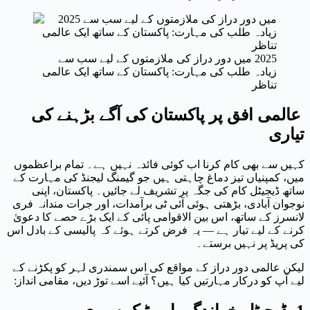
2025 میں دور دراز کی ملازمتوں کے لیے سب سے
زیادہ طلب کی مہارت: پاکستان کے ساتھ ایک عالمی
تناظر
عالمی افق پر پاکستان کی آگے بڑہنے کی
تیاری
کہیں سے بھی کام کرنا اب کوئی فائدہ نہیں ہے۔ تمام براعظموں
میں، کمپنیاں تیز دماغ چاہتی ہیں جو گیمنگ لیجنڈ کی مہارت کے
ساتھ ڈیجیٹل کام کی جگہ پر تشریف لے جائیں۔ پاکستان، اپنی
نوجوان آبادی، بڑھتی ہوئی آئی ٹی برآمدات، اور جرات مندانہ فری
لانسرز کے ساتھ، اس بین الاقوامی پائی کے ایک بڑے حصے کا دعویٰ
کرنے کے لیے تیار ہے — یہ فرض کرتے ہوئے کہ پالیسی کے بادل اس
کی پریڈ پر نہیں برستے۔
لیکن عالمی دور دراز کے مواقع کی اس سمندری لہر کو پکڑنے کے
لیے آپ کو درکار مہارتیں کیا ہیں؟ آئیے اسے توڑ دیں، مقامی انداز: