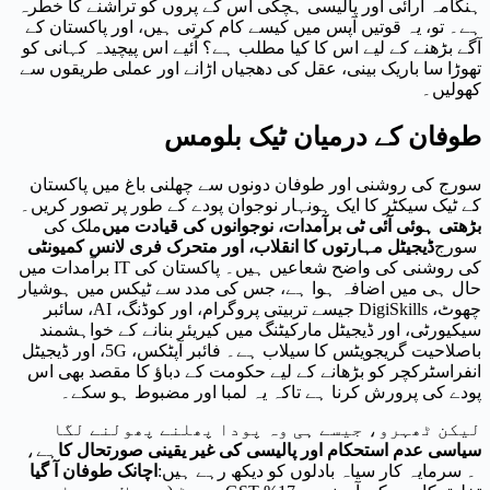
ہنگامہ آرائی اور پالیسی ہچکی اس کے پروں کو تراشنے کا خطرہ
ہے۔ تو، یہ قوتیں آپس میں کیسے کام کرتی ہیں، اور پاکستان کے
آگے بڑھنے کے لیے اس کا کیا مطلب ہے؟ آئیے اس پیچیدہ کہانی کو
تھوڑا سا باریک بینی، عقل کی دھجیاں اڑانے اور عملی طریقوں سے
کھولیں۔
طوفان کے درمیان ٹیک بلومس
سورج کی روشنی اور طوفان دونوں سے چھلنی باغ میں پاکستان
کے ٹیک سیکٹر کا ایک ہونہار نوجوان پودے کے طور پر تصور کریں۔
بڑھتی ہوئی آئی ٹی برآمدات، نوجوانوں کی قیادت میں
ملک کی
سورج
ڈیجیٹل مہارتوں کا انقلاب، اور متحرک فری لانس کمیونٹی
کی روشنی کی واضح شعاعیں ہیں۔ پاکستان کی IT برآمدات میں
حال ہی میں اضافہ ہوا ہے، جس کی مدد سے ٹیکس میں ہوشیار
چھوٹ، DigiSkills جیسے تربیتی پروگرام، اور کوڈنگ، AI، سائبر
سیکیورٹی، اور ڈیجیٹل مارکیٹنگ میں کیریئر بنانے کے خواہشمند
باصلاحیت گریجویٹس کا سیلاب ہے۔ فائبر آپٹکس، 5G، اور ڈیجیٹل
انفراسٹرکچر کو بڑھانے کے لیے حکومت کے دباؤ کا مقصد بھی اس
پودے کی پرورش کرنا ہے تاکہ یہ لمبا اور مضبوط ہو سکے۔
لیکن ٹھہرو، جیسے ہی وہ پودا پھلنے پھولنے لگا
سیاسی عدم استحکام اور پالیسی کی غیر یقینی صورتحال کا
ہے،
۔ سرمایہ کار سیاہ بادلوں کو دیکھ رہے ہیں:
اچانک طوفان آ گیا