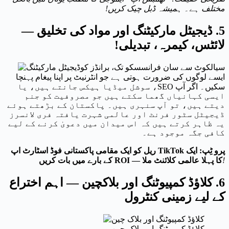
مختلف ہے۔ ہمیشہ ڈبل چیک کریں!
5. ڈیجیٹل مارکیٹنگ اور مواد کی تخلیق —
لائٹس، کیمرہ، تبدیلی!
سیالکوٹ سے سان فرانسسکو تک، برانڈز کو
ایسے لوگوں کی ضرورت ہوتی ہے جو انٹرنیٹ پر اپنا پیغام پہنچا
سکیں۔ اگر آپ SEO، سوشل میڈیا ہیکس جانتے ہیں، یا
ایسی کہانیاں گھما سکتے ہیں جو مصروفیت کو جنم
دیتے ہیں، تو آپ سنہری ہیں۔ پاکستان کے بڑھتے ہوئے
ڈیجیٹل سٹور فرنٹ اور عالمی شہرت یافتہ فری لانسرز
یہ ظاہر کرتے ہیں کہ اس میدان میں دعویٰ کرنے کے لیے
کافی جگہ موجود ہے۔
پرو ٹِپ: ایک TikTok ریل کو ایک مقامی پاکستانی فوڈ اسٹارٹ اپ
!
کا پہلا عالمی کلائنٹ ملا — ROI کے بارے میں بات کریں
6. کلاؤڈ کمپیوٹنگ اور بلاکچین — اہم اختراع
کے لیے زمینی کنٹرول
کلاؤڈ کمپیوٹنگ اور بلاک چین