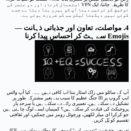
کا طریقہ جاننا، ایک VPN استعمال کرنا، اور دو عنصر کی
توثیق کو ترتیب دینا آپ کو ہیرو بنا دیتا ہے جسے
کوئی نہیں دیکھتا لیکن سب کو ضرورت ہوتی ہے۔
4. مواصلت، تعاون اور جذباتی ذہانت —
Emojis سے ہٹ کر احساس پیدا کرنا
آپ کے سائلو میں راک اسٹار بننا اب کافی نہیں ہے۔ کیا آپ واٹس
ایپ گروپ پر III جنگ عظیم کا سبب بنے بغیر مشترکہ طور پر
تشکیل دے سکتے ہیں، تعمیری رائے دے سکتے ہیں یا سرحد پار
پروجیکٹ کی قیادت کر سکتے ہیں؟ کمپنیاں ایسے لوگ چاہتی ہیں
جو کرکرا ای میلز لکھیں، ورچوئل رومز میں چمکیں، اور ثقافتی
تقسیم کو پُل کریں۔
تفریحی حقیقت: “تھمبس اپ” ایموجی کا مطلب یونان میں بالکل