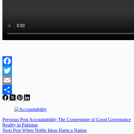
Facebook
Twitter
Email
Share
Previous
Post
Accountability The Cornerstone of Good Governance
Reality in Pakistan
Next
Post
When Noble Ideas Harm a Nation