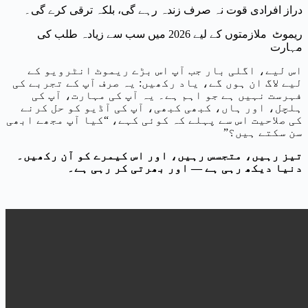
دراز افرادی قوت نہ صرف زندہ رہے گی، بلکہ ترقی کرے گی۔
ریموٹ ملازمتوں کے لیے 2026 میں سب سے زیادہ طلب کی
مہارت
اس لیے، اگلی بار جب آپ اس بڑے ریموٹ انٹرویو کے
لیے لاگ ان ہوں گے، یاد رکھیں: یہ صرف آپ کے تجربے کی
فہرست نہیں ہے جو اہم ہے۔ یہ آپ کی مہارت، آپ کی
ہلچل، اور ہاں، کبھی کبھی، آپ کی آڈیو کو حل کرنے
کی صلاحیت اس سے پہلے کہ کوئی کہے، “کیا آپ مجھے ابھی
سن سکتے ہیں؟”
تیز رہیں، متجسس رہیں، اور اس کیمرے کو آن رکھیں۔
دنیا دیکھ رہی ہے — اور بھرتی کر رہی ہے۔