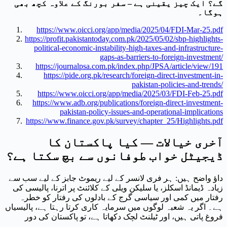
گے؟ ایک چیز یقینی ہے – سفر بورنگ کے علاوہ کچھ بھی
ہوگا۔
https://www.oicci.org/app/media/2025/04/FDI-Mar-25.pdf
https://profit.pakistantoday.com.pk/2025/05/02/sbp-highlights-
political-economic-instability-high-taxes-and-infrastructure-
gaps-as-barriers-to-foreign-investment/
https://journalpsa.com.pk/index.php/JPSA/article/view/191
https://pide.org.pk/research/foreign-direct-investment-in-
pakistan-policies-and-trends/
https://www.oicci.org/app/media/2025/03/FDI-Feb-25.pdf
https://www.adb.org/publications/foreign-direct-investment-
pakistan-policy-issues-and-operational-implications
https://www.finance.gov.pk/survey/chapter_25/Highlights.pdf
آخری خیالات — کیا پاکستان کا
ڈیجیٹل خواب طوفانوں سے بچ سکتا ہے؟
داؤ واضح ہیں: ہر فری لانسر کے لیے ریموٹ جابز کے لیے سب سے
زیادہ ڈیمانڈ اسکلز، یا سلیکن ویلی کے کلائنٹ پر اترنا، پالیسی کی
رفتار میں کمی اور سیاسی گرج کے بادلوں کی رفتار کو خطرہ
ہے۔ اگر یہ شعبہ لوگوں میں سرمایہ کاری کرتا رہتا ہے، پالیسیاں
فروغ پاتی ہیں، اور ٹیلنٹ لچک دکھاتا ہے، تو پاکستان کی دور