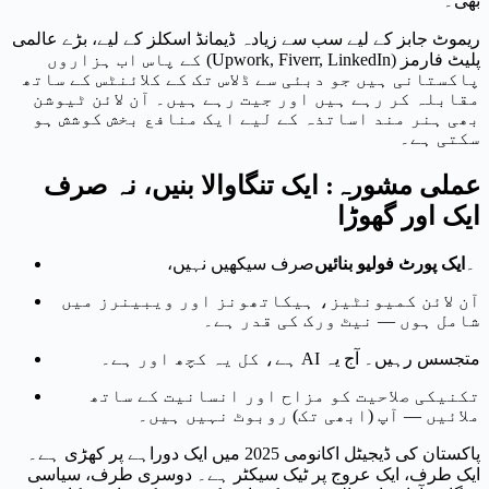
بھی۔
ریموٹ جابز کے لیے سب سے زیادہ ڈیمانڈ اسکلز کے لیے، بڑے عالمی
پلیٹ فارمز (Upwork, Fiverr, LinkedIn) کے پاس اب ہزاروں
پاکستانی ہیں جو دبئی سے ڈلاس تک کے کلائنٹس کے ساتھ
مقابلہ کر رہے ہیں اور جیت رہے ہیں۔ آن لائن ٹیوشن
بھی ہنر مند اساتذہ کے لیے ایک منافع بخش کوشش ہو
سکتی ہے۔
عملی مشورہ: ایک تنگاوالا بنیں، نہ صرف
ایک اور گھوڑا
۔
ایک پورٹ فولیو بنائیں
صرف سیکھیں نہیں،
آن لائن کمیونٹیز، ہیکاتھونز اور ویبینرز میں
شامل ہوں — نیٹ ورک کی قدر ہے۔
متجسس رہیں۔ آج یہ AI ہے، کل یہ کچھ اور ہے۔
تکنیکی صلاحیت کو مزاح اور انسانیت کے ساتھ
ملائیں — آپ (ابھی تک) روبوٹ نہیں ہیں۔
پاکستان کی ڈیجیٹل اکانومی 2025 میں ایک دوراہے پر کھڑی ہے۔
ایک طرف، ایک عروج پر ٹیک سیکٹر ہے۔ دوسری طرف، سیاسی