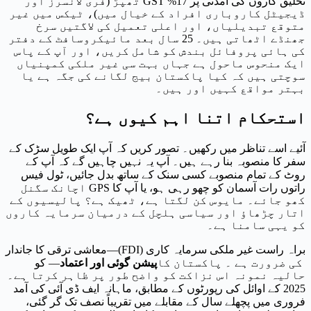
تخلیق کاروں کی آمدنی پر 17% GST تھپڑ (فری لانسرز اور
ڈیجیٹل کاروباری افراد کے خیال میں)، ٹیکس میں غیر
متوقع تبدیلیاں، اور اعلی تعمیل کی لاگتیں سرخ
جھنڈے اٹھاتی ہیں۔ 25 سال بعد مائیکروسافٹ کے دفتر
کی ہائی پروفائل بندش کو شامل کریں، اور آپ کے پاس
ایک منحوس ماحول ہے جہاں بہت سی غیر ملکی کمپنیاں
سوچتی ہیں کہ کیا پاکستان بیج لگانے کی جگہ ہے یا
بہتر مواقع کہیں اور ہیں۔
استحکام اتنا اہم کیوں ہے؟
آئیے اسے تناظر میں رکھیں۔ تصور کریں کہ آپ ایک طویل سڑک کے
سفر کا منصوبہ بنا رہے ہیں۔ آپ یہ نہیں چاہیں گے کہ آپ کے
روٹ کے تمام منصوبے کسی سنک کے ساتھ بدل جائیں، ٹول فیس
راتوں رات آسمان کو چھو رہی ہو، یا آپ کا GPS اچانک سگنل
کھو جائے۔ مایوس کن لگتا ہے، ٹھیک ہے؟ پالیسیوں کے
اتار چڑھاؤ اور سیاسی ہلچل کے درمیان سرمایہ کاروں
کو یہی سامنا ہے۔
براہ راست غیر ملکی سرمایہ کاری (FDI)—معاشی ترقی کا جاندار
کی ضرورت ہے ۔ پاکستان کا
پیشن گوئی اور اعتماد
— کو
حالیہ نمونہ اس نزاکت کو واضح طور پر ظاہر کرتا ہے۔
2025 کے اوائل کی رپورٹوں کے مطابق، ماہانہ ایف ڈی آئی کی آمد
فروری میں پچھلے سال کے مقابلے میں تقریباً نصف تک گر گئی،