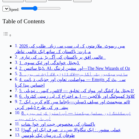
Speed:
Table of Contents
2026 میں ریموٹ ملازمتوں کے لیے سب سے زیادہ طلب کی
مہارت: پاکستان کے ساتھ ایک عالمی تناظر
عالمی افق پر پاکستان کی آگے بڑہنے کی تیاری
1. ڈیجیٹل خواندگی اور ٹیک سیوی
2. ڈیٹا سائنس، AI، اور مشین لرننگ—The New Wizards of Oz
3. سائبرسیکیوریٹی آگاہی—لاک ڈاؤن، لاک آؤٹ نہ ہوں۔
4. مواصلت، تعاون اور جذباتی ذہانت — Emojis سے ہٹ کر
احساس پیدا کرنا
5. ڈیجیٹل مارکیٹنگ اور مواد کی تخلیق — لائٹس، کیمرہ، تبدیلی!
6. کلاؤڈ کمپیوٹنگ اور بلاکچین — اہم اختراع کے لیے زمینی کنٹرول
7. ٹائم منیجمنٹ اور سیلف ڈسپلن—پاجاما میں کام کریں، ایک
پیشہ ور کی طرح ڈیلیور کریں
8. اپ سکلنگ اور مسلسل سیکھنا — آپ اسنوز کرتے ہیں،
آپ ہار جاتے ہیں۔
پاکستان کی مخصوص جیت اور خواہشات
عملی مشورہ: ایک تنگاوالا بنیں، نہ صرف ایک اور گھوڑا
طوفان کے درمیان ٹیک بلومس