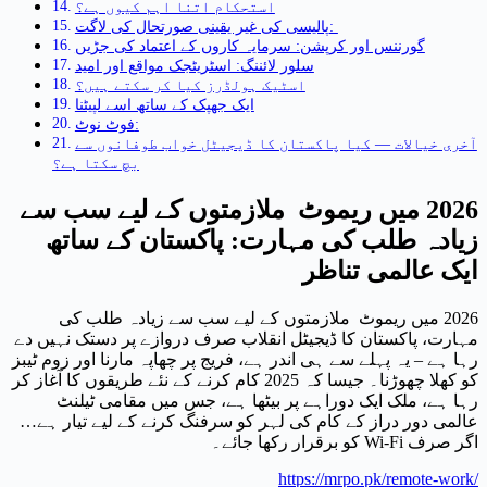
استحکام اتنا اہم کیوں ہے؟
پالیسی کی غیر یقینی صورتحال کی لاگت:
گورننس اور کرپشن: سرمایہ کاروں کے اعتماد کی جڑیں
سلور لائننگ: اسٹریٹجک مواقع اور امید
اسٹیک ہولڈرز کیا کر سکتے ہیں؟
ایک جھپک کے ساتھ اسے لپیٹنا
فوٹ نوٹ:
آخری خیالات — کیا پاکستان کا ڈیجیٹل خواب طوفانوں سے
بچ سکتا ہے؟
2026 میں ریموٹ ملازمتوں کے لیے سب سے
زیادہ طلب کی مہارت: پاکستان کے ساتھ
ایک عالمی تناظر
2026 میں ریموٹ ملازمتوں کے لیے سب سے زیادہ طلب کی
مہارت، پاکستان کا ڈیجیٹل انقلاب صرف دروازے پر دستک نہیں دے
رہا ہے – یہ پہلے سے ہی اندر ہے، فریج پر چھاپہ مارنا اور زوم ٹیبز
کو کھلا چھوڑنا۔ جیسا کہ 2025 کام کرنے کے نئے طریقوں کا آغاز کر
رہا ہے، ملک ایک دوراہے پر بیٹھا ہے، جس میں مقامی ٹیلنٹ
عالمی دور دراز کے کام کی لہر کو سرفنگ کرنے کے لیے تیار ہے…
اگر صرف Wi-Fi کو برقرار رکھا جائے۔
https://mrpo.pk/remote-work/