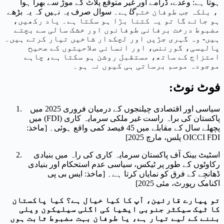
ہوتا ہے: وعدے، ڈرامے اور غیر متوقع پلاٹ کے موڑ سے بھرا ہوا
، بلکہ جب طوفان ختم
گا
ہے۔ سوال صرف یہ نہیں کہ یہ بڑھے
ہو جائے گا تو یہ کتنا بڑا ہو سکتا ہے۔ یاد رکھیں،
مضبوط درخت برفانی طوفانوں اور خشک سالی سے بچتے
ہیں- وہ گہری جڑیں اور لچکدار شاخیں تیار کرتے ہیں۔
پالیسی، گورننس، اور انسانی صلاحیتوں کے صحیح
امتزاج کے ساتھ، مستقبل روشن ہو سکتا ہے، چاہے
موجودہ موسم برساتی ہی کیوں نہ ہو۔
فوٹ نوٹ:
سیاسی اور اقتصادی چیلنجوں کے درمیان فروری 2025 میں
پاکستان کی براہ راست غیر ملکی سرمایہ کاری (FDI) میں
پچھلے سال کے مقابلے میں 45 فیصد کمی واقع ہوئی۔ [ماخذ:
OICCI FDI پلس، مارچ 2025]
اسٹیٹ بینک آف پاکستان سرمایہ کاری کی راہ میں بنیادی
رکاوٹوں کے طور پر ٹیکس، سیاسی عدم استحکام اور بنیادی
ڈھانچے کے فرق کو نمایاں کرتا ہے۔ [ماخذ: ایس بی پی
اکنامک رپورٹ، مئی 2025]
تو پیارے قارئین، آپ کا کیا خیال ہے؟ کیا پاکستان
کا ٹیک سیکٹر جنوبی ایشیا کی اگلی سیلیکون ویلی
بننے کے لیے تیار ہے، یا طوفان بہت مضبوط ثابت ہوں