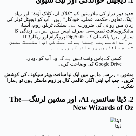
1. ڈیجیٹل خواندگی اور ٹیک سیوی
جدید دور دراز کی ملازمتیں کم “کلاک ان، کلاک آؤٹ” اور زیادہ
“پنگ، تعاون، حکمت عملی، خودکار” ہیں۔ آپ کو ڈیجیٹل ٹولز کی
زبان میں روانی کی ضرورت ہے۔ سلیک، ٹریلو، زوم، آسنا،
مائیکروسافٹ ٹیمیں—یہ صرف ایپس نہیں ہیں، یہ زندگی کا
سہارا ہیں! پاکستان کے DigiSkills پروگرام اور ریکارڈ IT
برآمدات سے پتہ چلتا ہے کہ ملک کی اپ اسکلنگ مشین
تمام سلنڈروں پر فائر کر رہی ہے۔
کسی کے پاس وقت نہیں ہے کہ وہ آپ کو دوبارہ
Google Drive کی وضاحت کرے۔
مشورہ: ہر سہ ماہی میں ایک نیا سافٹ ویئر سیکھنے کی کوشش
کریں۔ جب آپ اپنی اگلی عالمی کال پر زوم ماسٹر ہوں تو ہمارا
شکریہ۔
2. ڈیٹا سائنس، AI، اور مشین لرننگ—The
New Wizards of Oz
ڈیٹا