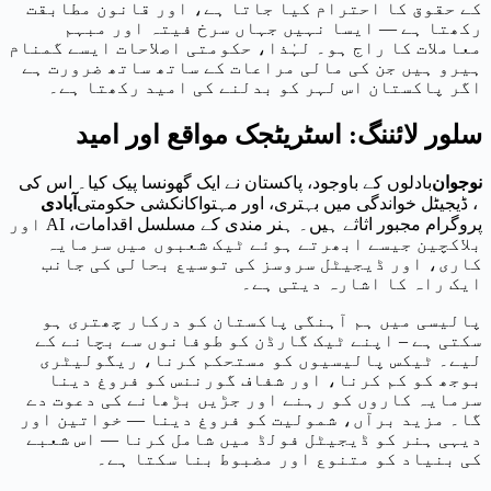
کے حقوق کا احترام کیا جاتا ہے، اور قانون مطابقت
رکھتا ہے — ایسا نہیں جہاں سرخ فیتہ اور مبہم
معاملات کا راج ہو۔ لہٰذا، حکومتی اصلاحات ایسے گمنام
ہیرو ہیں جن کی مالی مراعات کے ساتھ ساتھ ضرورت ہے
اگر پاکستان اس لہر کو بدلنے کی امید رکھتا ہے۔
سلور لائننگ: اسٹریٹجک مواقع اور امید
نوجوان
بادلوں کے باوجود، پاکستان نے ایک گھونسا پیک کیا۔ اس کی
، ڈیجیٹل خواندگی میں بہتری، اور مہتواکانکشی حکومتی
آبادی
پروگرام مجبور اثاثے ہیں۔ ہنر مندی کے مسلسل اقدامات، AI اور
بلاکچین جیسے ابھرتے ہوئے ٹیک شعبوں میں سرمایہ
کاری، اور ڈیجیٹل سروسز کی توسیع بحالی کی جانب
ایک راہ کا اشارہ دیتی ہے۔
پالیسی میں ہم آہنگی پاکستان کو درکار چھتری ہو
سکتی ہے – اپنے ٹیک گارڈن کو طوفانوں سے بچانے کے
لیے۔ ٹیکس پالیسیوں کو مستحکم کرنا، ریگولیٹری
بوجھ کو کم کرنا، اور شفاف گورننس کو فروغ دینا
سرمایہ کاروں کو رہنے اور جڑیں بڑھانے کی دعوت دے
گا۔ مزید برآں، شمولیت کو فروغ دینا — خواتین اور
دیہی ہنر کو ڈیجیٹل فولڈ میں شامل کرنا — اس شعبے
کی بنیاد کو متنوع اور مضبوط بنا سکتا ہے۔