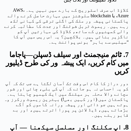
کلاؤڈ اب صرف اسٹوریج کے بارے میں نہیں ہے۔ AWS،
Azure، یا blockchain سلوشنز میں مہارت حاصل کرنے والے
پاکستانی پیشہ ور ملک کی اگلی ترقی کی کہانی لکھ
رہے ہیں۔ ریموٹ ٹربل شوٹنگ اور جدت کا مطالبہ کرنے
والی کمپنیوں کے ساتھ، کلاؤڈ کی مہارتیں آپ کو
ناگزیر بناتی ہیں۔ بلاکچین؟ یہ اس ریس میں آپ کا
“سیلبس سے باہر” بونس پوائنٹ ہے۔
7. ٹائم منیجمنٹ اور سیلف ڈسپلن—پاجاما
میں کام کریں، ایک پیشہ ور کی طرح ڈیلیور
کریں
دور دراز کا کام اس وقت تک آسان لگتا ہے جب تک کہ آپ
کو یہ احساس نہ ہو جائے کہ آپ کی بلی، چائی اور شور
مچانے والا محلہ ہر میٹنگ میں ایک کیمیو چاہتا ہے۔
پاکستان میں (اور کہیں بھی!) بہترین ریموٹ ورکرز وہ
ہوتے ہیں جو ذاتی اور پیشہ ورانہ کاموں کو آگے
بڑھاتے ہیں، ڈیڈ لائن پر پورا اترتے ہیں، اور بے
قابو رہتے ہیں۔
8. اپ سکلنگ اور مسلسل سیکھنا — آپ