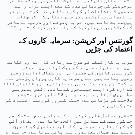
اٹھنے والی کال تھی۔ جب ایک عالمی بیہومتھ مقامی
موجودگی کی چوتھائی صدی کے بعد اپنے براہ راست
قدموں کے نشانات کو کم کرنے کا فیصلہ کرتا ہے، تو
یہ اعصابی سرگوشیوں کو جنم دیتا ہے: “اگر جنات
پیچھے ہٹ جاتے ہیں، تو یہ چھوٹے اور درمیانے سائز
کے کھلاڑیوں کی مارکیٹ کے بارے میں کیا کہتا ہے؟”
گورننس اور کرپشن: سرمایہ کاروں کے
اعتماد کی جڑیں
سرمایہ کار ٹیکس کی شرح سے زیادہ کا اندازہ لگاتے
ہیں۔ وہ مٹی کے معیار کو چیک کرتے ہیں۔ موثر
گورننس، قانون کی حکمرانی اور شفاف ادارے زرخیز
زمین بناتے ہیں جہاں سرمایہ کاری پروان چڑھتی ہے۔
پاکستان، بیوروکریسی، بدعنوانی، اور قانونی نفاذ
کے ارد گرد اپنے چیلنجوں کے ساتھ، اکثر پتھریلی
خطہ پیش کرتا ہے۔ بدعنوانی لاگت اور غیر متوقع
صلاحیت کو بڑھاتی ہے، جبکہ کمزور گورننس اعتماد کو
ختم کرتی ہے۔
تحقیق مسلسل ظاہر کرتی ہے کہ سیاسی عدم استحکام،
جب گورننس کے مسائل میں الجھ جاتا ہے، ایف ڈی آئی
کو کم کرتا ہے۔ سرمایہ کار ایسے ماحول کو ترجیح
دیتے ہیں جہاں معاہدوں میں پانی ہوتا ہے، جائیداد