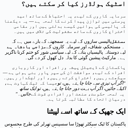
اسٹیک ہولڈرز کیا کر سکتے ہیں؟
سرمایہ کاروں کے لیے، یہ احتیاط کے ساتھ امید
پرستی میں توازن پیدا کرنے کا لمحہ ہے — یہ دیکھنا
کہ پالیسی کی ہوائیں کیسے بدلتی ہیں اور مقامی
اختراع کاروں کے ساتھ مشغولیت کی تلاش میں ہیں۔
مستقل
پالیسی سازوں کے لیے، یہ سمجھنے کے بارے میں ہے کہ
۔ مستحکم، شفاف، اور سرمایہ کاروں کے
مزاجی بادشاہ ہے
لیے دوستانہ پالیسیاں بنانے کے لیے سیاسی شور کو ختم کرنا ناگزیر
ہے۔ مارکیٹ پیشین گوئی کا بدلہ دل کھول کر دے گی۔
پاکستان کے ڈیجیٹل پیشہ ور افراد اور کاروباری
افراد کے لیے، موافقت ان کی سپر پاور بنی ہوئی ہے —
سیکھتے رہیں، اختراع کرتے رہیں، اور لچکدار رہیں۔
“اگر آپ تیزی سے جانا چاہتے ہیں، تو
جیسا کہ ٹیک کہاوت ہے،
اکیلے جائیں، اگر آپ بہت دور جانا چاہتے ہیں، تو ایک ساتھ
یہ لمحہ حکومت، صنعت اور افرادی قوت کے
جائیں۔”
درمیان اتحاد کا مطالبہ کرتا ہے۔
ایک جھپک کے ساتھ اسے لپیٹنا
پاکستان کا ٹیک سیکٹر تھوڑا سا سسپنس تھرلر کی طرح محسوس