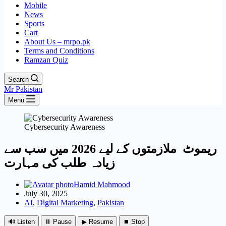
Mobile
News
Sports
Cart
About Us – mrpo.pk
Terms and Conditions
Ramzan Quiz
Search
Mr Pakistan
Menu
Cybersecurity Awareness
ریموٹ ملازمتوں کے لیے 2026 میں سب سے
زیادہ طلب کی مہارت
Hamid Mahmood
July 30, 2025
AI
,
Digital Marketing
,
Pakistan
🔊 Listen
⏸ Pause
▶ Resume
⏹ Stop