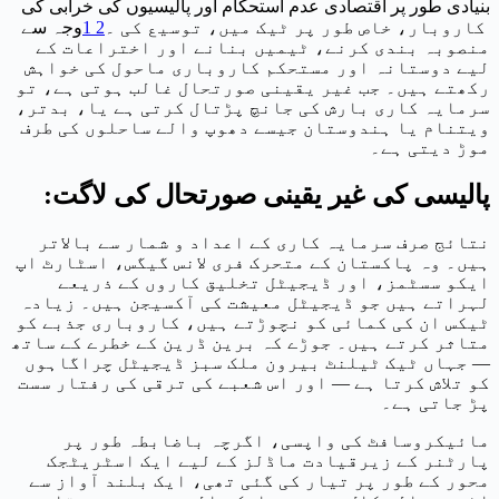
بنیادی طور پر اقتصادی عدم استحکام اور پالیسیوں کی خرابی کی
کاروبار، خاص طور پر ٹیک میں، توسیع کی
۔
2
1
وجہ سے
منصوبہ بندی کرنے، ٹیمیں بنانے اور اختراعات کے
لیے دوستانہ اور مستحکم کاروباری ماحول کی خواہش
رکھتے ہیں۔ جب غیر یقینی صورتحال غالب ہوتی ہے، تو
سرمایہ کاری بارش کی جانچ پڑتال کرتی ہے یا، بدتر،
ویتنام یا ہندوستان جیسے دھوپ والے ساحلوں کی طرف
موڑ دیتی ہے۔
پالیسی کی غیر یقینی صورتحال کی لاگت:
نتائج صرف سرمایہ کاری کے اعداد و شمار سے بالاتر
ہیں۔ وہ پاکستان کے متحرک فری لانس گیگس، اسٹارٹ اپ
ایکو سسٹمز، اور ڈیجیٹل تخلیق کاروں کے ذریعے
لہراتے ہیں جو ڈیجیٹل معیشت کی آکسیجن ہیں۔ زیادہ
ٹیکس ان کی کمائی کو نچوڑتے ہیں، کاروباری جذبے کو
متاثر کرتے ہیں۔ جوڑے کہ برین ڈرین کے خطرے کے ساتھ
— جہاں ٹیک ٹیلنٹ بیرون ملک سبز ڈیجیٹل چراگاہوں
کو تلاش کرتا ہے — اور اس شعبے کی ترقی کی رفتار سست
پڑ جاتی ہے۔
مائیکروسافٹ کی واپسی، اگرچہ باضابطہ طور پر
پارٹنر کے زیرقیادت ماڈلز کے لیے ایک اسٹریٹجک
محور کے طور پر تیار کی گئی تھی، ایک بلند آواز سے