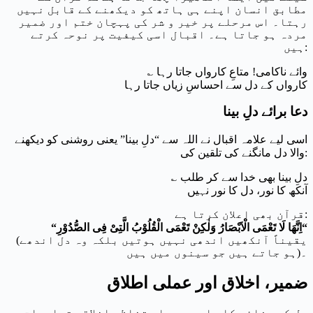
مطابق انسان اپنے ہی ہاتھ کو دیکھنے کے قابل نہیں
رہتا۔ اس مرحلے پر خیر و شر کی پہچان ختم اور ضمیر
مردہ ہو جاتا ہے۔ اقبال اسی کیفیت پر نوحہ کرتے
ہیں:
؎ وائے ناکامی! متاعِ کارواں جاتا رہا
کارواں کے دل سے احساسِ زیاں جاتا رہا
دعا برائے دلِ بینا
اسی لیے علامہ اقبال نے اللہ سے “دلِ بینا” یعنی روشنی کو دیکھنے
والا دل مانگنے کی تلقین کی:
؎ دلِ بینا بھی خدا سے کر طلب
آنکھ کا نور، دل کا نور نہیں
قرآن بھی اعلان کرتا ہے:
“
اِنَّھَا لَا تَعْمَی الْاَبْصَارُ وَلٰکِنْ تَعْمَی الْقُلُوْبُ الَّتِیْ فِی الصُّدُوْرِ
“
(یقیناً آنکھیں اندھی نہیں ہوتیں بلکہ وہ دل اندھے
ہو جاتے ہیں جو سینوں میں ہیں)۔
ضمیر، اخلاق اور عملی اطلاق
دل کی صفائی کا علمی و عملی تناظر اخلاقی تعلیمات،