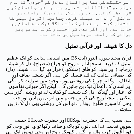
اسی حقیقت کی بنا پر اقبال نے دل کو “خودی” کا نام
دیا، جو “خدا” کا اسمِ تصغیر ہے۔ یہ خودی انسان کو یہ
قوت عطا کرتی ہے کہ وہ نیکی یا بدی کے راستے پر
بالکل آزادانہ فیصلہ کرے۔ چنانچہ اگر دل نیکی کا
انتخاب کرتا ہے تو اس کے لئے اگلا نیک قدم آسان ہو
جاتا ہے، اور اگر بدی کو اختیار کرتا ہے تو پھر
برائی کا راستہ مزید سہل ہو جاتا ہے۔
دل کا شیشہ اور قرآنی تمثیل
قرآنِ مجید سورۃ النور (آیت 35) میں انسانی ہدایت کو ایک عظیم
تمثیل کے ذریعے سمجھاتا ہے: روح کو چراغ (مصباح)، دل کو شیشہ
(زجاجہ) اور سینہ کو طاق (مشکوٰۃ) قرار دیا گیا ہے۔ شیشہ (دل)
کی صفائی ہدایت کے لئے فیصلہ کن ہے۔ اگر شیشہ صاف اور
شفاف ہوگا تو چراغ کی روشنی پورے وجود میں سرایت کرے گی
اور انسان کے اعمال نیک بن جائیں گے۔ لیکن اگر حیوانی تقاضوں
کی غبار اور گندگی دل کے شیشے کو ڈھانپ لے تو روشنی گزر نہیں
سکتی۔ نتیجتاً روح کی کرنیں جسم میں اتر نہیں پاتیں اور جب
وحی کا سورج طلوع ہوتا ہے تو اس کی روشنی بھی دل تک نہیں
پہنچتی۔
یہی سبب ہے کہ حضرت ابوبکرؓ اور حضرت خدیجہؓ جیسے
نفوسِ قدسیہ نے اپنے دلوں کو پاک و صاف رکھا تو وہ نورِ وحی کو
فوراً قبول کرنے والے بن گئے۔ کیونکہ روح اور وحی دونوں ایک ہی