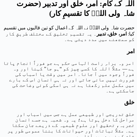
اللہ کے کام: امر، خلق اور تدبیر (حضرت
شاہ ولی اللہؒ کا تقسیمِ کار)
حضرت شاہ ولی اللہؒ نے اللہ کے اعمال کو تین قالبوں میں تقسیم
کیا:
امر، خلق، تدبیر
۔ یہ تقسیم تخلیق کے مختلف طریقِ کار
کو سمجھنے میں مدد دیتی ہے۔
امر
امر وہ براہِ راست الہامی حکم ہے جو فوراً انجام پاتا
ہے — مثلاً اللہ کا کسی چیز کو “ہو جا” کہنا اور وہ
فوراً وجود میں آ جانا۔ امر میں وقت یا اسباب کی
ضرورت نہیں مانی جاتی اور نہ ہی انسان اس کے بارے
میں مکمل علم رکھتا ہے نہ ہی اسکی کوئی وضاحت کی
جاسکتی ہے۔
خلق
خلق تدریجی اور طبیعی عمل ہے جس میں اسباب اور
مراحل کا دخل ہوتا ہے؛ یہ وہ شعبہ ہے جسے انسان
تجربہ، تحقیق اور علومِ طبعیہ کے ذریعے جان سکتا
ہے۔ مثلاً نباتات اور حیوانات کا بننا عمومی طور پر
خلق کے زمرے میں آتا ہے۔