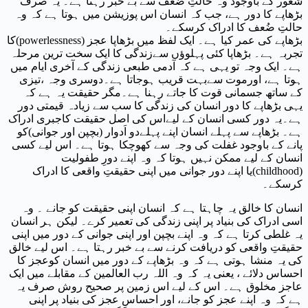
شعور کے باوجود وہ حالتِ ضُعف سے بے خبر رہتا ہے۔ یہ صرف
بڑھاپے کا دور ہے، جب کہ انسان اس پوزیشن میں ہوتا ہے کہ وہ
حالتِ ضُعف کا ادراک کرسکے۔
بڑھاپے کی عمر کیا ہے۔ ایک لفظ میں بڑھاپا عجز (
powerlessness
)کا
تجربہ ہے۔ بڑھاپا کئی پہلوؤں سےزندگی کا ایک سخت ترین مرحلہ
ہے۔ ایک وجہ تو یہی ہے کہ آدمی طبعی زندگی کے آخری ایام میں
ہوتا ہے، اورموت سےبہت قریب ہوجاتا ہے۔دوسری وجہ ،تیزی
کے ساتھ جسمانی قوت کا جاتے رہنا ہے۔مگر حقیقت یہ ہے کہ
یہی بڑھاپے کا دور انسان کی زندگی کا سب سے زیادہ قیمتی دور
ہے۔یہ دور کسی انسان کے لیےاس کی اصل حقیقت کاجبری ادراک
ہے۔ بڑھاپے سے پہلے انسان اپنے پہلےدو اَدوار (بچپن اور جوانی)کو
پانے کے باوجود غفلت کی وجہ سے کھوچکا ہوتا ہے۔ اس لیے کسی
انسان کے لیے ممکن نہیں ہوتا کہ وہ اپنے دورِ طفولیت
(
childhood
)یا اپنے دور جوانی میں اپنی حقیقتِ واقعی کا ادراک
کرسکے۔
انسان کا خالق یہ چاہتا ہے کہ انسان اپنی حقیقت کو جانے ۔ وہ
اسی ادراک کی بنیاد پر اپنی زندگی کی تعمیر کرے۔ لیکن ہر انسان
یہ غلطی کرتا ہے کہ وہ اپنے بچپن اور اپنی جوانی کے دور میں اپنی
حقیقتِ واقعی کو دریافت کرنے سے بے خبر رہتا ہے۔ اس لیے خالق
کی یہ منشا ہوتی ہے کہ وہ بڑھاپے کے دور میں انسان کوعجز کا
احساس دلائے ، یعنی یہ کہ وہ اللہ رب العالمین کے مقابلے میں ایک
عاجز مخلوق ہے۔ اس کے لیے اس زمین پر صحیح روش صرف یہ
ہے کہ وہ اپنے عجز کو جانے، اور احساسِ عجز کی بنیاد پر اپنی