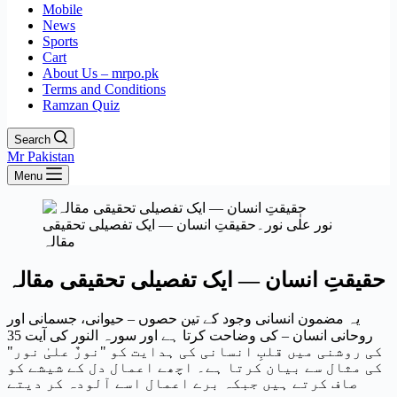
Mobile
News
Sports
Cart
About Us – mrpo.pk
Terms and Conditions
Ramzan Quiz
Search
Mr Pakistan
Menu
نور علٰی نور۔حقیقتِ انسان — ایک تفصیلی تحقیقی
مقالہ
حقیقتِ انسان — ایک تفصیلی تحقیقی مقالہ
یہ مضمون انسانی وجود کے تین حصوں – حیوانی، جسمانی اور
روحانی انسان – کی وضاحت کرتا ہے اور سورہ النور کی آیت 35
کی روشنی میں قلبِ انسانی کی ہدایت کو "نورٌ علیٰ نور"
کی مثال سے بیان کرتا ہے۔ اچھے اعمال دل کے شیشے کو
صاف کرتے ہیں جبکہ برے اعمال اسے آلودہ کر دیتے