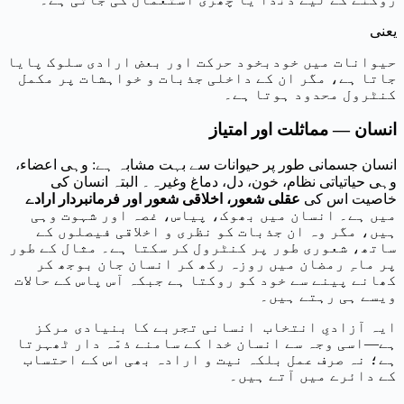
یعنی
حیوانات میں خودبخود حرکت اور بعض ارادی سلوک پایا
جاتا ہے، مگر ان کے داخلی جذبات و خواہشات پر مکمل
کنٹرول محدود ہوتا ہے۔
انسان — مماثلت اور امتياز
انسان جسمانی طور پر حیوانات سے بہت مشابہ ہے: وہی اعضاء،
وہی حیاتیاتی نظام، خون، دل، دماغ وغیرہ۔ البتہ انسان کی
خاصیت اس کی
عقلی شعور، اخلاقی شعور اور فرمانبردار ارادے
میں ہے۔ انسان میں بھوک، پیاس، غصہ اور شہوت وہی
ہیں، مگر وہ ان جذبات کو نظری و اخلاقی فیصلوں کے
ساتھ، شعوری طور پر کنٹرول کر سکتا ہے۔ مثال کے طور
پر ماہِ رمضان میں روزہ رکھ کر انسان جان بوجھ کر
کھانے پینے سے خود کو روکتا ہے جبکہ آس پاس کے حالات
ویسے ہی رہتے ہیں۔
ایہ آزادیِ انتخاب انسانی تجربے کا بنیادی مرکز
ہے—اسی وجہ سے انسان خدا کے سامنے ذمّہ دار ٹھہرتا
ہے؛ نہ صرف عمل بلکہ نیت و ارادہ بھی اس کے احتساب
کے دائرے میں آتے ہیں۔