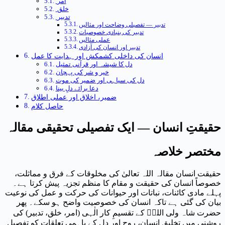
امر
خلق
تدبیر
تدبیر — تفصیلی وضاحت اور مثالیں
تدبیر کی بنیادی خصوصیات
عملی مثالیں
تدبیر اور انسان کی آزادی
انسان کی داخلی کشمکش اور ہدایت کا عمل
دل کا شیشہ اور قرآنی تمثیل
خیر و شر کی پہچان
دل کی سیاہی اور ضمیر کی موت
دعا برائے دلِ بینا
ضمیر، اخلاق اور عملی اطلاق
حاصل کلام
حقیقتِ انسان — ایک تفصیلی تحقیقی مقالہ
مختصر خلاصہ
حقیقت انسان مقالہ اللہ تعالیٰ کی مخلوقات کے فرق و مماثلت،
خصوصاً انسان کی حقیقت و مقام کا منظم تجزیہ پیش کرتا ہے۔
پہلے مادی کائنات، نباتات اور حیوانات کی حرکت و عمل کی نوعیت
بیان کی گئی ہے تاکہ انسان کی خصوصیت واضح ہو سکے۔ پھر
حضرت شاہ ولی اللہؒ کے تقسیمِ کار الٰہی (امر، خلق، تدبیر) کی
روشنی میں تخلیقِ انسان، روح اور دل کے باہمی تعلقات کو تفصیل