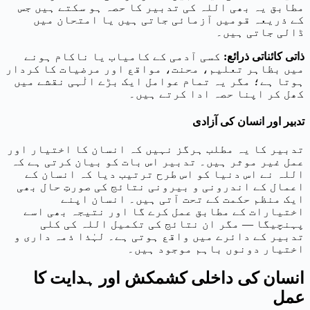
مطابق یہ بھی اللہ کی تدبیر کا حصہ ہو سکتے ہیں جس
کے ذریعہ قومیں آزمائی جاتی ہیں یا امتحان میں
ڈالی جاتی ہیں۔
ذاتی کائناتی ذرائع
:
کسی آدمی کے کامیاب یا ناکام ہونے
میں بظاہر تعلیم، محنت، مواقع اور مرضیات کا کردار
ہوتا ہے؛ مگر یہ تمام عوامل ایک بڑے الٰہی نقشے میں
کھل کر اپنا حصہ ادا کرتے ہیں۔
تدبیر اور انسان کی آزادی
تدبیر کا یہ مطلب ہرگز نہیں کہ انسان کا اختیار اور
عمل غیر موثر ہیں۔ تدبیر اس بات کو بیان کرتی ہے کہ
اللہ نے اس دنیا کو اس طرح ترتیب دیا کہ انسان کے
اعمال کے اندرونی و بیرونی نتائج کی صورتِ حال بھی
ایک منظم حکمت کے تحت آتی ہیں۔ انسان اپنے
اختیارات کے مطابق عمل کرے گا اور نتیجہ بھی اسے
پہنچیگا — مگر ان نتائج کی تکمیل اللہ کی کلی
تدبیر کے دائرے میں واقع ہوتی ہے۔ لہٰذا ذمہ داری و
اختیار دونوں باہم موجود ہیں۔
انسان کی داخلی کشمکش اور ہدایت کا
عمل