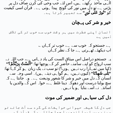
الٰہی ماخذ رکھتے ہیں، اس لئے جب وحی کی کرن صاف دل پر
پڑتی ہے تو دل میں نور کی گونج پیدا ہوتی ہے۔ قرآن اسی کیفیت
کو
“
نُورٌ عَلٰی نُورٍ
“
سے تعبیر کرتا ہے۔
خیر و شر کی پہچان
انسان اپنی فطرت میں ہر وقت خوب سے خوب تر کی تلاش
میں ہے:
؎ ہے جستجو کہ خوب سے ہے خوب تر کہاں
اب دیکھئے ٹھہرتی ہے جا کے نظر کہاں
یہ جستجو دراصل اس میثاقِ الست کی یاد دہانی ہے، جب اللہ نے
سب ارواح کو اپنے سامنے حاضر کر کے پوچھا تھا:
“
اَلَسْتُ بِرَبِّکُمْ؟
“
(کیا میں تمہارا رب نہیں ہوں؟) تو سب نے یک زبان ہو کر کہا تھا:
“
بَلٰی شَھِدْنَا
“
(کیوں نہیں، ہم گواہی دیتے ہیں)۔ اسی وجہ سے
انسان کے دل میں خیر و شر کا شعور ودیعت ہے۔ وہ جانتا ہے کہ
سچ بولنا درست اور دھوکہ دینا غلط ہے، خواہ اس کے والدین یا
اساتذہ نے اسے بتایا ہو یا نہیں۔
دل کی سیاہی اور ضمیر کی موت
جب دل کا شیشہ حیوانی خواہشات کی گرد سے اَٹ جائے تو
سینے میں ایسا اندھیرا چھا جاتا ہے کہ قرآن کے