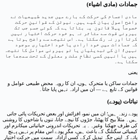
جمادات (مادی اشیاء)
مادی اجسام کی حرکت کے بارے میں جدید طبیعیات نے
واضح اصول بیان کیے ہیں۔ نیوٹن کے قوانینِ حرکت
خصوصاً پہلا قانون یہ بتاتا ہے کہ کوئی جسم جب تک
بیرونی قوت سے متاثر نہ ہو خود حرکت اختیار نہیں
کرتا اور نہ رک سکتا ہے۔ اس نتیجے سے واضح ہوتا ہے
کہ جمادات میں خود ارادی یا خود اختیاری موجود
نہیں؛ ان کی تبدیلیاں یا تو بیرونی عوامل کا نتیجہ
ہیں یا انہیں کسی نظامِ علت و معلول کے تحت سمجھا جا
سکتا ہے۔
یعنی
جمادات ساکن یا متحرک ہوں، ان کا رویہ محض طبیعی عوامل و
قوانین کے تابع ہے — ان میں ارادہ نہیں پایا جاتا۔
نباتات (پودے)
پودے زندہ ہیں؛ ان میں نمو، افزائش اور بعض تحریکات پائی جاتی
ہیں۔ مثلاً بیج کا پھٹنا، جڑوں کا نیچے جانا، تنوں یا شاخوں کا روشنی
کی طرف جھکنا وغیرہ۔ یہ تحریکات اندرونی حیاتیاتی میکانزم اور
کیمیائی سگنلنگ کے باعث ہیں، مگر پودے اس مقام پر نہیں پہنچ
پاتے کہ اپنی جگہ تبدیل کرکے کسی آزادانہ سمت میں حرکت اختیار