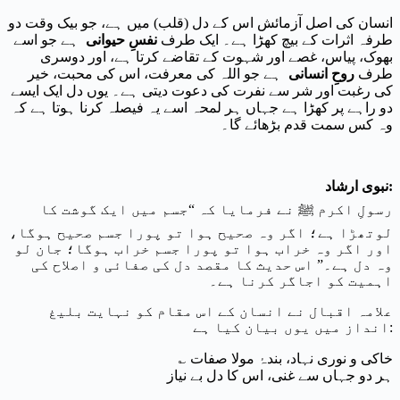
انسان کی اصل آزمائش اس کے دل (قلب) میں ہے، جو بیک وقت دو
طرفہ اثرات کے بیچ کھڑا ہے۔ ایک طرف
نفسِ حیوانی
ہے جو اسے
بھوک، پیاس، غصے اور شہوت کے تقاضے کرتا ہے، اور دوسری
طرف
روحِ انسانی
ہے جو اللہ کی معرفت، اس کی محبت، خیر
کی رغبت اور شر سے نفرت کی دعوت دیتی ہے۔ یوں دل ایک ایسے
دو راہے پر کھڑا ہے جہاں ہر لمحہ اسے یہ فیصلہ کرنا ہوتا ہے کہ
وہ کس سمت قدم بڑھائے گا۔
:
نبوی ارشاد
رسولِ اکرم ﷺ نے فرمایا کہ “جسم میں ایک گوشت کا
لوتھڑا ہے؛ اگر وہ صحیح ہوا تو پورا جسم صحیح ہوگا،
اور اگر وہ خراب ہوا تو پورا جسم خراب ہوگا؛ جان لو
وہ دل ہے۔” اس حدیث کا مقصد دل کی صفائی و اصلاح کی
اہمیت کو اجاگر کرنا ہے۔
علامہ اقبال نے انسان کے اس مقام کو نہایت بلیغ
انداز میں یوں بیان کیا ہے:
؎ خاکی و نوری نہاد، بندۂ مولا صفات
ہر دو جہاں سے غنی، اس کا دل بے نیاز