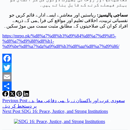
بہتر فیصلے کرنے کے قابل بناتے ہیں۔
سماجی پالیسیز
:
ریاستیں اور معاشرے ایسے ادارے قائم کریں جو
نفسیاتی تربیت، اخلاقی تعلیم اور مواقع کی فراہمی کے ذریعے
افراد کو ان کی صلاحیتوں کے مطابق مثبت سمت میں موڑ سکیں۔
https://mrpo.pk/%d8%a7%d8%b3%d9%84%d8%a7%d9%85-
%d8%a7%d9%88%d8%b1-
%d9%be%d8%a7%da%a9%d8%b3%d8%aa%d8%a7%d9%86/
Facebook
Twitter
Email
Share
سعودی عرب اور پاکستان نے باہمی دفاعی معاہدے
Post
Previous
پر دستخط کر دیئے
Next
Post
SDG 16: Peace, Justice, and Strong Institutions