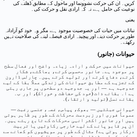
کریں۔ ان کی حرکت نشوونما اور ماحول کے مطابق ڈھلنے کی
نوعیت کی حامل ہے، نہ کہ ارادی نقل و حرکت کی۔
یعنی
نباتات میں حیات کی خصوصیت موجود ہے، مگر وہ خود کو آزادانہ
طور پر حرکت دینے اور پیچیدہ ارادی فیصلے لینے کی صلاحیت نہیں
رکھتے۔
حیوانات (جانور)
حیوانات میں حرکت و ارادہ زیادہ واضح اور فعال سطح
پر موجود ہے۔ جانور محسوس کرتے، بھاگتے، شکار
کرتے، دفاع کرتے اور تولید کرتے ہیں۔ چارلس ڈارون
کے تجزیے کے مطابق حیوانات کی زندگی عملاً بقا کے لیے
جدوجہد ہے — اور یہ جدوجہد دو سطحوں پر جاری رہتی
ہے ا۔ بقائے ذات (خود کی حفاظت و خوراک)، اور ب۔
بقائے نسل (تولید و ارتقاء)۔
حیوانی جبلتیں — بھوک، پیاس، غصہ، جنسی رغبت —
عموماً فوری اور زبردست محرکات کے طور پر ظاہر ہوتی
ہیں اور جانور اکثر انہی محرکات کے تابع رہتے ہیں۔
ان پر قابو پانے کے لیے خارجی رکاوٹیں یا تربیت
درکار ہوتی ہے؛ مثال کے طور پر مویشیوں کو کھانے سے
روکنے کے لیے ڈنڈا یا چھڑی استعمال کی جاتی ہے۔