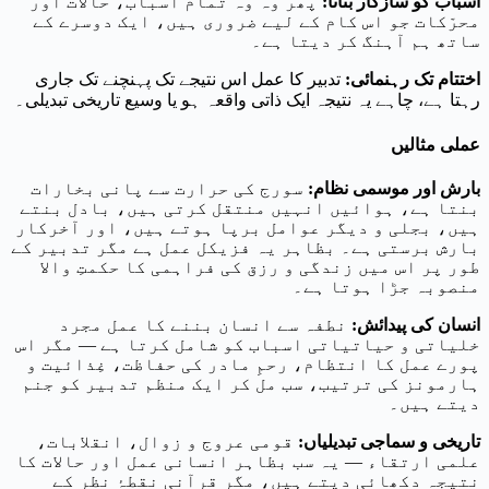
اسباب کو سازگار بنانا
:
پھر وہ وہ تمام اسباب، حالات اور
محرّکات جو اس کام کے لیے ضروری ہیں، ایک دوسرے کے
ساتھ ہم آہنگ کر دیتا ہے۔
اختتام تک رہنمائی
:
تدبیر کا عمل اس نتیجے تک پہنچنے تک جاری
رہتا ہے، چاہے یہ نتیجہ ایک ذاتی واقعہ ہو یا وسیع تاریخی تبدیلی۔
عملی مثالیں
بارش اور موسمی نظام
:
سورج کی حرارت سے پانی بخارات
بنتا ہے، ہوائیں انہیں منتقل کرتی ہیں، بادل بنتے
ہیں، بجلی و دیگر عوامل برپا ہوتے ہیں، اور آخرکار
بارش برستی ہے۔ بظاہر یہ فزیکل عمل ہے مگر تدبیر کے
طور پر اس میں زندگی و رزق کی فراہمی کا حکمتِ والا
منصوبہ جڑا ہوتا ہے۔
انسان کی پیدائش
:
نطفہ سے انسان بننے کا عمل مجرد
خلیاتی و حیاتیاتی اسباب کو شامل کرتا ہے — مگر اس
پورے عمل کا انتظام، رحمِ مادر کی حفاظت، غِذائیت و
ہارمونز کی ترتیب، سب مل کر ایک منظم تدبیر کو جنم
دیتے ہیں۔
تاریخی و سماجی تبدیلیاں
:
قومی عروج و زوال، انقلابات،
علمی ارتقاء — یہ سب بظاہر انسانی عمل اور حالات کا
نتیجہ دکھائی دیتے ہیں، مگر قرآنی نقطۂ نظر کے