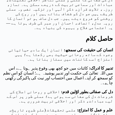
عبادات اور سماجی تربیت کے ذریعے ممکن ہے۔ نماز،
روزہ، تلاوتِ قرآن، ذکرِ الٰہی اور تزکیہ نفس وہ عملی
طریقے ہیں جو دل کو شفاف بناتے ہیں اور روح کی
روشنی کو فروغ دیتے ہیں۔ جب دل صاف ہو تو انسان کا
رویہ عدل، انصاف، احسان اور صبر کی طرف ہوتا ہے —
یہ اجتماعی فلاح و بہبود کی بنیاد ہے۔
حاصل کلام
انسان کی حقیقت کی سمجھ
:
انسان ایک مادی حیاتیاتی
وجود کے ساتھ روحانی حیثیت بھی رکھتا ہے؛ یہی
امتزاج اسے کائنات میں ممتاز بناتا ہے۔
تدبیر کا ادراک
:
کائنات میں جو کچھ بھی وقوع پذیر ہوتا ہے، اس
میں اللہ تعالیٰ کی حکمت اور تدبیر پوشیدہ ہے؛ انسان کو اس نظم
کو سمجھ کر اپنے اعمال میں احتساب اور نیت کی پاکیزگی رکھنی
چاہیے۔
دل کی صفائی بطور اوّلین قدم
:
اخلاقی و روحانی اصلاح کی
شروعات دل کی صفائی سے ہوتی ہے؛ عملی طور پر اس کے
لیے عبادات، ذکر اور اخلاقی تربیت ضروری ہے۔
علم و عمل کا امتزاج
:
علمی تحقیقات (علمِ طبع، تاریخ،
معاشیات) اور روحانی بصیرت دونوں مل کر انسان کو