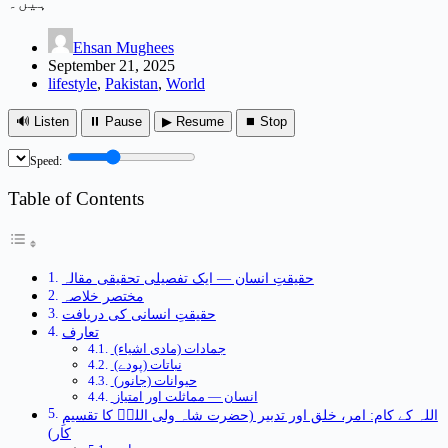
ہیں۔
Ehsan Mughees
September 21, 2025
lifestyle
,
Pakistan
,
World
🔊 Listen
⏸ Pause
▶ Resume
⏹ Stop
Speed:
Table of Contents
حقیقتِ انسان — ایک تفصیلی تحقیقی مقالہ
مختصر خلاصہ
حقیقتِ انسانی کی دریافت
تعارف
جمادات (مادی اشیاء)
نباتات (پودے)
حیوانات (جانور)
انسان — مماثلت اور امتياز
اللہ کے کام: امر، خلق اور تدبیر (حضرت شاہ ولی اللہؒ کا تقسیمِ
کار)