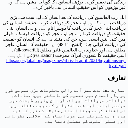
زندگی کی تعمیر کرے۔ بوڑھے انسانوں کا گویا یہ مشن ہے کہ وہ
غیر بوڑھوں کو اس حقیقتِ انسانی سے باخبر کرے۔
اللہ رب العالمین کی دریافت کےبعد انسان کے لیے سب سے بڑی
دریافت یہ ہے کہ وہ اپنے عجز کو دریافت کرے۔ حقیقتِ انسانی کی
دریافت اپنی عجز کی دریافت کا دوسرا نام ہے۔ وہی انسان اپنی
حقیقت کو دریافت کرتا ہے، جو اپنے عجز کو دریافت کرسکے۔قرآن
میں کئی آیتیں ایسی ہیں، جن کی منشا یہ ہے کہ انسان کو حقیقت
کی دریافت کرائی جائے (الفتح، 48:11)۔ یہ حقیقت کہ انسان عاجز
مطلق ہے، اور خداوند رب العالمین قادرِ مطلق (
all-powerful
)۔
اسی حقیقت کا شعوری ادراک معرفت (
realization
)کی اصل ہے۔
https://cpsglobal.org/magazines/al-risala-april-2021/hqyqti-ansany-
ky-dryaft
تعارف
ہمارے مشاہدے میں آنے والی مخلوقات بڑی عمومی طور
پر چار اقسام میں تقسیم کی جا سکتی ہیں: جمادات،
نباتات، حیوانات اور انسان۔ ان چاروں طبقات میں
حرکت، ارادہ اور خود اختیاری کے درجے مختلف ہیں۔
اس اختلاف کو سمجھنا انسانی حقیقت کے فہم کے لیے
ضروری ہے کیونکہ یہی فرق انسان کے اخلاقی، نظریاتی
اور عملی اسلوب کو تشکیل دیتا ہے۔