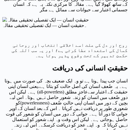
کے ساتھ کھولا گیا ہے۔ مقالہ کا مرکزی نکتہ یہ ہے کہ انسان
جسمانی اعتبار سے حیوانات سے مماثل ہے مگر
۔حقیقتِ انسان — ایک تفصیلی تحقیقی مقالہ
روح اور دل کی علت اسے اخلاقی انتخاب اور روحانی
کمال کی استعداد عطا کرتی ہے؛ اور یہ سب اللہ کی
حکمتِ تدبیر کے تحت وقوع پذیر ہوتا ہے۔
حقیقتِ انسانی کی دریافت
انسان جب پیدا ہوتا ہے تو وہ ایک ضعیف بچہ کی صورت میں ہوتا
ہے۔ یہ ضُعف انسان کی اصل حالت کو بتاتا ہے،یعنی انسان اپنی
حقیقت کے اعتبار سےعاجزِ مطلق (
all-powerless
) ہے۔ لیکن اس
دورِ ضُعف میں انسان کو زندہ شعور حاصل نہیں ہوتا۔ اس لیے
بچپن کے دور میں انسان اپنی حالتِ ضُعف (
powerlessness
)کو
شعوری طور پر دریافت نہیں کرپاتا ۔ اس کے بعد انسان کے اوپر
جوانی کا دور آتا ہے۔ جوانی کے دور میں انسان کو شعور کی قوت
حاصل ہوجاتی ہے۔ لیکن اس وقت وہ اپنے شعور کو استعمال
نہیں کرپاتا کہ وہ اپنے عجز کو دریافت کرسکے۔ اس لیے زندہ