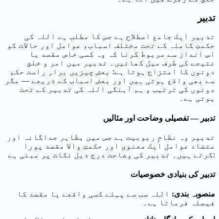
تدبیر
تدبیر ایک جامع اصطلاح ہے جس کا مطلب ہے اللہ کی
حکمتِ کاملہ کے تحت مختلف اسباب، عوامل اور حالات کو
اس انداز سے مربوط کرنا کہ وہ کسی خاص مقصد یا
نتیجے کی طرف میل کھائیں۔ تدبیر میں امر و خلق
دونوں کا امتزاج ہوتا ہے: بعض چیزیں براہِ راست حکم
سے بھی واقع ہوتی ہیں اور بعض اسباب کے ذریعے — مگر
دونوں کی ترتیب و ہم آہنگی اللہ کی تدبیر کے تحت
ہوتی ہے۔
تدبیر — تفصیلی وضاحت اور مثالیں
تدبیر وہ نظامِ ربوبیت ہے جس میں بظاہر جداگانہ اور
متضاد عوامل ایک معنوی اور حکمتِ والا مقصد پورا
کرتے ہیں۔ تدبیر کی وضاحت درج ذیل نکات پر مبنی ہے:
تدبیر کی بنیادی خصوصیات
منصوبہ بندی
:
اللہ سب سے پہلے کسی واقعے یا مقصد کا
فیصلہ فرماتا ہے۔