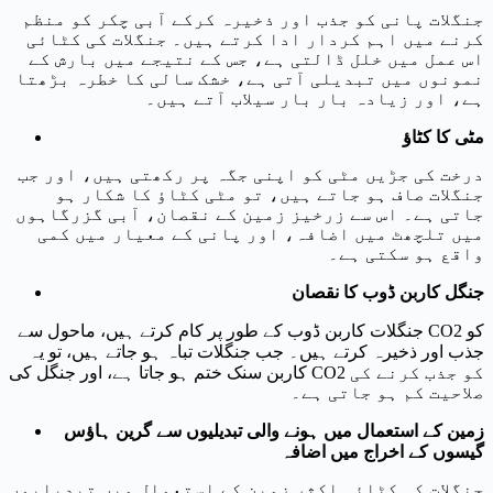
جنگلات پانی کو جذب اور ذخیرہ کرکے آبی چکر کو منظم
کرنے میں اہم کردار ادا کرتے ہیں۔ جنگلات کی کٹائی
اس عمل میں خلل ڈالتی ہے، جس کے نتیجے میں بارش کے
نمونوں میں تبدیلی آتی ہے، خشک سالی کا خطرہ بڑھتا
ہے، اور زیادہ بار بار سیلاب آتے ہیں۔
مٹی کا کٹاؤ
درخت کی جڑیں مٹی کو اپنی جگہ پر رکھتی ہیں، اور جب
جنگلات صاف ہو جاتے ہیں، تو مٹی کٹاؤ کا شکار ہو
جاتی ہے۔ اس سے زرخیز زمین کے نقصان، آبی گزرگاہوں
میں تلچھٹ میں اضافہ، اور پانی کے معیار میں کمی
واقع ہو سکتی ہے۔
جنگل کاربن ڈوب کا نقصان
جنگلات کاربن ڈوب کے طور پر کام کرتے ہیں، ماحول سے CO2 کو
جذب اور ذخیرہ کرتے ہیں۔ جب جنگلات تباہ ہو جاتے ہیں، تو یہ
کاربن سنک ختم ہو جاتا ہے، اور جنگل کی CO2 کو جذب کرنے کی
صلاحیت کم ہو جاتی ہے۔
زمین کے استعمال میں ہونے والی تبدیلیوں سے گرین ہاؤس
گیسوں کے اخراج میں اضافہ
جنگلات کی کٹائی اکثر زمین کے استعمال میں تبدیلیوں