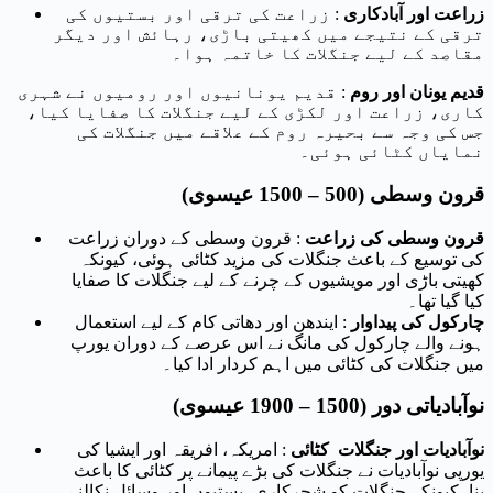
زراعت اور آبادکاری
: زراعت کی ترقی اور بستیوں کی
ترقی کے نتیجے میں کھیتی باڑی، رہائش اور دیگر
مقاصد کے لیے جنگلات کا خاتمہ ہوا۔
قدیم یونان اور روم
: قدیم یونانیوں اور رومیوں نے شہری
کاری، زراعت اور لکڑی کے لیے جنگلات کا صفایا کیا،
جس کی وجہ سے بحیرہ روم کے علاقے میں جنگلات کی
نمایاں کٹائی ہوئی۔
قرون وسطی (500 – 1500 عیسوی)
قرون وسطی کی زراعت
: قرون وسطی کے دوران زراعت
کی توسیع کے باعث جنگلات کی مزید کٹائی ہوئی، کیونکہ
کھیتی باڑی اور مویشیوں کے چرنے کے لیے جنگلات کا صفایا
کیا گیا تھا۔
چارکول کی پیداوار
: ایندھن اور دھاتی کام کے لیے استعمال
ہونے والے چارکول کی مانگ نے اس عرصے کے دوران یورپ
میں جنگلات کی کٹائی میں اہم کردار ادا کیا۔
نوآبادیاتی دور (1500 – 1900 عیسوی)
نوآبادیات اور جنگلات کٹائی
: امریکہ، افریقہ اور ایشیا کی
یورپی نوآبادیات نے جنگلات کی بڑے پیمانے پر کٹائی کا باعث
بنا، کیونکہ جنگلات کو شجرکاری، بستیوں اور وسائل نکالنے