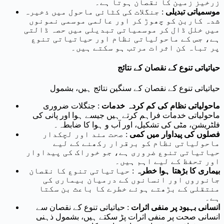
زرخیز زمین کا نقصان ہوتا ہے۔
موسمیاتی تبدیلی
: جنگلات کی کٹائی ماحول میں ذخیرہ
شدہ کاربن کو چھوڑ کر اور عالمی موسمی نمونوں
میں خلل ڈال کر موسمیاتی تبدیلی میں حصہ ڈالتی
ہے، جس کے ماحولیاتی نظام اور حیاتیاتی تنوع
پر تباہ کن اثرات مرتب ہو سکتے ہیں۔
حیاتیاتی تنوع کے نقصان کے نتائج
حیاتیاتی تنوع کے نقصان کے سنگین نتائج ہیں، بشمول
ماحولیاتی نظام کی کم کردہ خدمات
: جنگلات ضروری
ماحولیاتی خدمات فراہم کرتے ہیں جیسے ہوا اور پانی کی
فلٹریشن، مٹی کی تشکیل، اور آب و ہوا کا ضابطہ۔
فصلوں کی پیداوار میں کمی
: صحت مند اور لچکدار
ماحولیاتی نظام کو برقرار رکھنے کے لیے
حیاتیاتی تنوع ضروری ہے، جو خوراک کی پیداوار
اور تحفظ کے لیے اہم ہیں۔
بیماری کا بڑھتا ہوا خطرہ
: حیاتیاتی تنوع کا نقصان
جانوروں اور انسانوں کے درمیان بیماری کی
منتقلی کے بڑھتے ہوئے خطرے کا باعث بن سکتا
ہے۔
انسانی بہبود پر منفی اثرات
: حیاتیاتی تنوع کے نقصان سے
انسانی صحت پر منفی اثرات پڑ سکتے ہیں، بشمول ذہنی