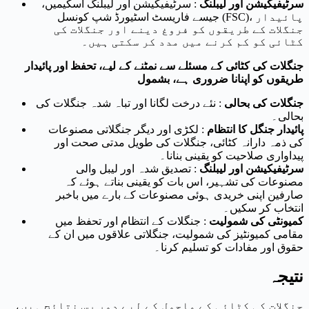
سرٹیفیکیشن اور لیبلنگ
: سرٹیفیکیشن اور لیبلنگ اسکیمیں،
جیسے فاریسٹ اسٹیورڈ شپ کونسل (FSC)، پائیدار
جنگلات کے طریقوں کو فروغ دینے اور جنگلات کی
کٹائی کو کم کرنے میں مدد کر سکتی ہیں۔
جنگلات کی کٹائی کے مسئلے سے نمٹنے کے لیے، تحفظ اور پائیدار
طریقوں کو اپنانا ضروری ہے، بشمول
جنگلات کی بحالی
: نئے درخت لگانا اور تباہ شدہ جنگلات کی
بحالی۔
پائیدار جنگل کا انتظام
: لکڑی اور دیگر جنگلاتی مصنوعات
کی ذمہ دارانہ کٹائی، جنگلات کی طویل مدتی صحت اور
پیداواری صلاحیت کو یقینی بنانا۔
سرٹیفیکیشن اور لیبلنگ
: تصدیق شدہ اور لیبل والی
مصنوعات کی تشہیر، اس بات کو یقینی بناتے ہوئے کہ
صارفین اپنی خریدی ہوئی مصنوعات کے بارے میں باخبر
انتخاب کر سکیں۔
کمیونٹی کی شمولیت
: جنگلات کے انتظام اور تحفظ میں
مقامی کمیونٹیز کی شمولیت، جنگلاتی علاقوں میں ان کے
حقوق اور مفادات کو تسلیم کرنا۔
نتیجہ
جنگلات کی کٹائی کے ماحول کے لیے دور رس نتائج ہیں،