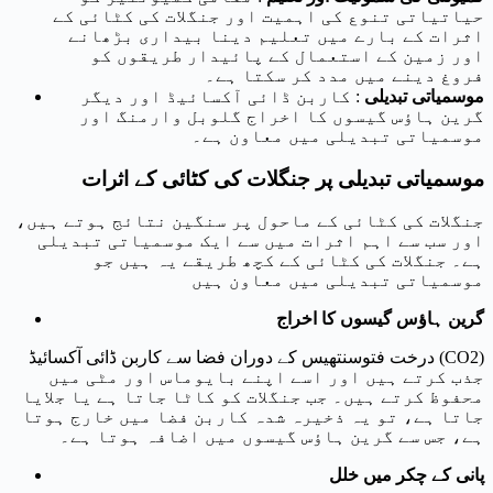
حیاتیاتی تنوع کی اہمیت اور جنگلات کی کٹائی کے
اثرات کے بارے میں تعلیم دینا بیداری بڑھانے
اور زمین کے استعمال کے پائیدار طریقوں کو
فروغ دینے میں مدد کر سکتا ہے۔
موسمیاتی تبدیلی
: کاربن ڈائی آکسائیڈ اور دیگر
گرین ہاؤس گیسوں کا اخراج گلوبل وارمنگ اور
موسمیاتی تبدیلی میں معاون ہے۔
موسمیاتی تبدیلی پر جنگلات کی کٹائی کے اثرات
جنگلات کی کٹائی کے ماحول پر سنگین نتائج ہوتے ہیں،
اور سب سے اہم اثرات میں سے ایک موسمیاتی تبدیلی
ہے۔ جنگلات کی کٹائی کے کچھ طریقے یہ ہیں جو
موسمیاتی تبدیلی میں معاون ہیں
گرین ہاؤس گیسوں کا اخراج
درخت فتوسنتھیس کے دوران فضا سے کاربن ڈائی آکسائیڈ (CO2)
جذب کرتے ہیں اور اسے اپنے بایوماس اور مٹی میں
محفوظ کرتے ہیں۔ جب جنگلات کو کاٹا جاتا ہے یا جلایا
جاتا ہے، تو یہ ذخیرہ شدہ کاربن فضا میں خارج ہوتا
ہے، جس سے گرین ہاؤس گیسوں میں اضافہ ہوتا ہے۔
پانی کے چکر میں خلل