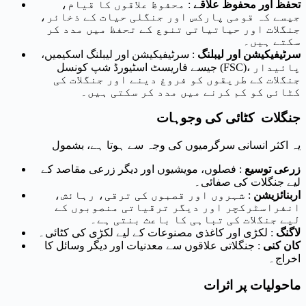
تحفظ اور محفوظ علاقے
: محفوظ علاقوں کا قیام،
جیسے کہ قومی پارکس اور جنگلی حیات کے ذخائر،
جنگلات اور حیاتیاتی تنوع کے تحفظ میں مدد کر
سکتے ہیں۔
سرٹیفیکیشن اور لیبلنگ
: سرٹیفیکیشن اور لیبلنگ اسکیمیں،
جیسے فاریسٹ اسٹیورڈ شپ کونسل (FSC)، پائیدار
جنگلات کے طریقوں کو فروغ دینے اور جنگلات کی
کٹائی کو کم کرنے میں مدد کر سکتی ہیں۔
جنگلات کٹائی کی وجوہات
یہ اکثر انسانی سرگرمیوں کی وجہ سے ہوتا ہے، بشمول
زرعی توسیع
: فصلوں، مویشیوں اور دیگر زرعی مقاصد کے
لیے جنگلات کی صفائی۔
اربنائزیشن
: شہروں اور قصبوں کی ترقی، رہائش،
انفراسٹرکچر اور دیگر ترقیاتی منصوبوں کے
لیے جنگلات کی تباہی کا باعث بنتی ہے۔
لاگنگ
: لکڑی اور کاغذی مصنوعات کے لیے لکڑی کی کٹائی۔
کان کنی
: جنگلاتی علاقوں سے معدنیات اور دیگر وسائل کا
اخراج۔
ماحولیات پر اثرات