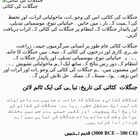
جنگلات کی کٹائی
جنگلات کی کٹائی، اس کی وجوہات، ماحولیاتی اثرات، اور تحفظ
کی اہمیت کے بارے میں جانیں۔ حیاتیاتی تنوع، موسمیاتی تبدیلی،
اور پائیدار جنگلات کے انتظام پر جنگلات کی کٹائی کے اثرات دریافت
کریں۔
جنگلات کٹائی عام طور پر انسانی سرگرمیوں جیسے زراعت،
شہری کاری اور درختوں کی کٹائی کے نتیجے میں جنگلات کا خاتمہ
ہے۔ یہ حیاتیاتی تنوع، موسمیاتی تبدیلی، اور پائیدار جنگلات کے
انتظام کے دور رس نتائج کے ساتھ ایک اہم ماحولیاتی تشویش ہے۔
اس مضمون میں، ہم جنگلات کی کٹائی کی وجوہات اور اثرات اور
اس بڑھتے ہوئے مسئلے کے ممکنہ حل تلاش کریں گے۔
جنگلات کٹائی کی تاریخ: تباہی کی ایک ٹائم لائن
جنگلات کٹائی، جنگلات کا خاتمہ، صدیوں سے ماحولیات
کے لیے ایک مستقل خطرہ رہا ہے۔ جنگلات کی کٹائی کی
تاریخ ایک پیچیدہ اور کثیر جہتی ہے، جس میں مختلف
عوامل وقت کے ساتھ ساتھ جنگلات کی تباہی میں اہم
کردار ادا کرتے ہیں۔
قدیم تہذیبیں (3000 BCE – 500 CE)