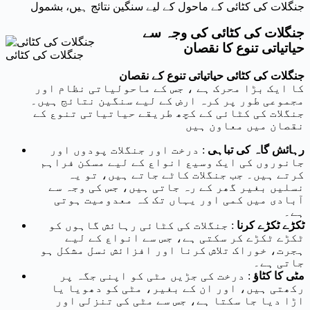
جنگلات کی کٹائی کے ماحول کے لیے سنگین نتائج ہیں، بشمول
جنگلات کی کٹائی کی وجہ سے
حیاتیاتی تنوع کا نقصان
جنگلات کی کٹائی
جنگلات کی کٹائی حیاتیاتی تنوع کے نقصان
کا ایک بڑا محرک ہے ، جس کے ماحولیاتی نظام اور
مجموعی طور پر کرہ ارض کے لیے سنگین نتائج ہیں۔
جنگلات کی کٹائی کے کچھ طریقے حیاتیاتی تنوع کے
نقصان میں معاون ہیں
رہائش گاہ کی تباہی
: درخت اور جنگلات پودوں اور
جانوروں کی ایک وسیع انواع کے لیے مسکن فراہم
کرتے ہیں۔ جب جنگلات کاٹے جاتے ہیں، تو یہ
نسلیں بغیر گھر کے رہ جاتی ہیں، جس کی وجہ سے
آبادی میں کمی اور یہاں تک کہ معدومیت ہوتی
ہے۔
ٹکڑے ٹکڑے کرنا
: جنگلات کی کٹائی رہائش گاہوں کو
ٹکڑے ٹکڑے کر سکتی ہے، جس سے انواع کے لیے
ہجرت، خوراک تلاش کرنا اور افزائش نسل مشکل ہو
جاتی ہے۔
مٹی کا کٹاؤ
: درخت کی جڑیں مٹی کو اپنی جگہ پر
رکھتی ہیں، اور ان کے بغیر، مٹی کو دھویا یا
اڑا دیا جا سکتا ہے، جس سے مٹی کی تنزلی اور