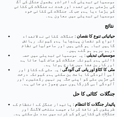
موسمیاتی تبدیلی کے اثرات، بشمول جنگل کی آگ
کی بڑھتی ہوئی تعدد اور شدت نے جنگلات کی کٹائی
کو بڑھا دیا ہے، جب کہ جنگلات کی کٹائی خود
موسمیاتی تبدیلی میں معاون ہے۔
نتائج
حیاتیاتی تنوع کا نقصان
: جنگلات کٹائی نے لاتعداد
انواع کو نقصان پہنچایا ہے، کیونکہ رہائش
گاہیں تباہ ہو گئی ہیں اور ماحولیاتی نظام
درہم برہم ہو گئے ہیں۔
موسمیاتی تبدیلی
: یہ موسمیاتی تبدیلی میں حصہ
ڈالتی ہے، کیونکہ جنگلات کو صاف کیا جاتا ہے
اور کاربن فضا میں خارج ہوتا ہے۔
مٹی کا کٹاؤ اور پانی کی آلودگی
: یہ مٹی کے کٹاؤ اور
آبی آلودگی کا باعث بن سکتی ہے، کیونکہ درخت
کی جڑیں مٹی کو اپنی جگہ پر نہیں رکھتیں، اور
آلودگی آبی گزرگاہوں میں چھوڑ دی جاتی ہے۔
جنگلات کٹائی کا حل
پائیدار جنگلات کا انتظام
: پائیدار جنگل کے انتظام کے
طریقوں کو نافذ کرنا، جیسے منتخب لاگنگ اور
جنگلات کی کٹائی کو کم کرنے میں مدد مل سکتی ہے۔