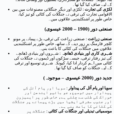
کے لیے صاف کیا گیا تھا۔
لکڑی کی تجارت
: لکڑی اور دیگر جنگلاتی مصنوعات میں بین
الاقوامی تجارت کی ترقی نے جنگلات کی کٹائی کو تیز کیا،
خاص طور پر اشنکٹبندیی علاقوں میں۔
صنعتی دور (1900 – 2000 عیسوی)
صنعتی زراعت
: صنعتی زراعت کی ترقی، بڑے پیمانے پر مونو
کلچر فارمنگ پر زور دینے کے ساتھ، خاص طور پر اشنکٹبندیی
علاقوں میں جنگلات کی کٹائی کا باعث بنی۔
شہری کاری اور بنیادی ڈھانچہ
: شہروں اور بنیادی ڈھانچے
کی تیز رفتار ترقی، جیسے سڑکوں اور ڈیموں نے جنگلات کی
کٹائی میں اہم کردار ادا کیا، کیونکہ شہری توسیع اور ترقی
کے لیے جنگلات کو صاف کیا گیا تھا۔
جدید دور (2000 عیسوی – موجودہ)
سویا اور پام آئل کی پیداوار
: سویا اور پام آئل کی
پیداوار میں توسیع، جو بائیو ایندھن اور
خوراک کی طلب سے چلتی ہے، خاص طور پر ایمیزون
اور جنوب مشرقی ایشیا میں بڑے پیمانے پر جنگلات
کی کٹائی کا باعث بنی ہے۔
موسمیاتی تبدیلی اور جنگلات کی کٹائی
: جنگلات پر