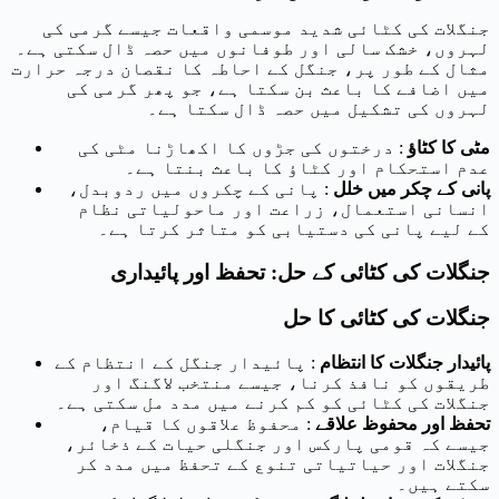
جنگلات کی کٹائی شدید موسمی واقعات جیسے گرمی کی
لہروں، خشک سالی اور طوفانوں میں حصہ ڈال سکتی ہے۔
مثال کے طور پر، جنگل کے احاطہ کا نقصان درجہ حرارت
میں اضافے کا باعث بن سکتا ہے، جو پھر گرمی کی
لہروں کی تشکیل میں حصہ ڈال سکتا ہے۔
مٹی کا کٹاؤ
: درختوں کی جڑوں کا اکھاڑنا مٹی کی
عدم استحکام اور کٹاؤ کا باعث بنتا ہے۔
پانی کے چکر میں خلل
: پانی کے چکروں میں ردوبدل،
انسانی استعمال، زراعت اور ماحولیاتی نظام
کے لیے پانی کی دستیابی کو متاثر کرتا ہے۔
جنگلات کی کٹائی کے حل: تحفظ اور پائیداری
جنگلات کی کٹائی کا حل
پائیدار جنگلات کا انتظام
: پائیدار جنگل کے انتظام کے
طریقوں کو نافذ کرنا، جیسے منتخب لاگنگ اور
جنگلات کی کٹائی کو کم کرنے میں مدد مل سکتی ہے۔
تحفظ اور محفوظ علاقے
: محفوظ علاقوں کا قیام،
جیسے کہ قومی پارکس اور جنگلی حیات کے ذخائر،
جنگلات اور حیاتیاتی تنوع کے تحفظ میں مدد کر
سکتے ہیں۔