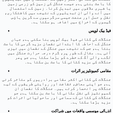
کا باعث بنتی ہے، جیسے جنگل کی زمین کو زرعی زمین
یا شہری علاقوں میں تبدیل کرنا۔ زمین کے استعمال
میں آنے والی ان تبدیلیوں کے نتیجے میں کاشتکاری،
نقل و حمل اور صنعت جیسی سرگرمیوں سے گرین ہاؤس
گیسوں کے اخراج میں اضافہ ہو سکتا ہے۔
فیڈ بیک لوپس
جنگلات کی کٹائی فیڈ بیک لوپس بنا سکتی ہے، جہاں
جنگل کے احاطہ کا ابتدائی نقصان مزید گرمی کا باعث
بنتا ہے، جس کے نتیجے میں جنگل کے نقصان میں تیزی
آتی ہے۔ مثال کے طور پر، گرم درجہ حرارت جنگل میں
لگنے والی آگ کے خطرے کو بڑھا سکتا ہے، جو پھر
جنگلات کی مزید کٹائی کا باعث بن سکتا ہے۔
مقامی کمیونٹیز پر اثرات
جنگلات کی کٹائی اکثر مقامی برادریوں کو متاثر کرتی
ہے، جو اپنی معاش، ثقافت اور روایتی طریقوں کے لیے
جنگلات پر انحصار کرتے ہیں۔ جنگلات کا نقصان ان
کمیونٹیز کی نقل مکانی کا باعث بن سکتا ہے، جو
جنگلات کی کٹائی کے سماجی اور ماحولیاتی اثرات کو
مزید بڑھا سکتا ہے۔
انتہائی موسمی واقعات میں شراکت