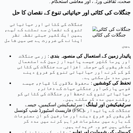
صحت، ثقافتی ورثہ، اور معاشی استحکام۔
جنگلات کی کٹائی اور حیاتیاتی تنوع کے نقصان کا حل
جنگلات کی کٹائی اور حیاتیاتی
تنوع کے نقصان سے نمٹنے کے لیے،
جنگلات کی کٹائی
ہمیں ایک کثیر جہتی نقطہ نظر
اپنانے کی ضرورت ہے جس میں شامل
ہیں
پائیدار زمین کے استعمال کی منصوبہ بندی
: زرعی جنگلات
اور پرما کلچر جیسے پائیدار زمین کے استعمال
کے طریقوں کی حوصلہ افزائی سے جنگلات کی کٹائی
کو کم کرنے اور حیاتیاتی تنوع کو فروغ دینے
میں مدد مل سکتی ہے۔
تحفظ کی کوششیں
: محفوظ علاقوں کا قیام، جیسے
قومی پارکس اور جنگلی حیات کے ذخائر،
حیاتیاتی تنوع کے تحفظ اور جنگلات کی کٹائی کو
روکنے میں مدد کر سکتے ہیں۔
سرٹیفیکیشن اور لیبلنگ
: سرٹیفیکیشن اسکیمیں، جیسے
فاریسٹ اسٹیورڈ شپ کونسل (FSC)، جنگلات کے پائیدار
طریقوں کو فروغ دینے اور صارفین کو ان مصنوعات
کے بارے میں معلومات فراہم کرنے میں مدد کر
سکتی ہیں جو وہ خریدتے ہیں۔
کمیونٹی کی شمولیت اور تعلیم
: مقامی کمیونٹیز کو