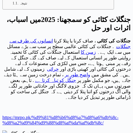
نتیجہ
جنگلات کٹائی کو سمجھنا: 2025میں اسباب،
اثرات اور حل
جنگلات کی کٹائی
، صاف کرنا یا پتلا کرنا
انسانوں کی طرف سے
جنگلات
. جنگلات کی کٹائی عالمی سطح پر سب سے بڑے مسائل
میں سے ایک ہے۔
زمین کا
استعمال جنگلات کی کٹائی کا تخمینہ
روایتی طور پر انسانی استعمال کے لیے صاف کیے گئے جنگل کے
رقبے پر مبنی ہوتا ہے، جس میں لکڑی کی مصنوعات کے لیے
درختوں کی کٹائی اور کھیتی باڑی اور
چرائی
زمینوں کے لیے شامل
ہیں۔ کی مشق میں
واضح طور پر
، تمام درخت زمین سے ہٹا دیئے
جاتے ہیں، جو مکمل طور پر
جنگل کو تباہ کرتا ہے
. تاہم، بعض
صورتوں میں، یہاں تک کہ جزوی لاگنگ اور حادثاتی طور پر لگنے
والی آگ درختوں کو اتنا پتلا کر دیتی ہے کہ جنگل کی ساخت کو
ڈرامائی طور پر تبدیل کر دیا جائے۔
https://mrpo.pk/%d9%81%d8%b6%d8%a7%d8%a6%db%8c-
%d8%a2%d9%84%d9%88%d8%af%da%af%db%8c/