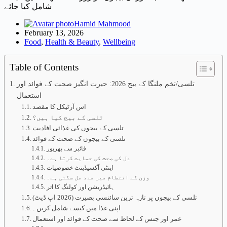
شامل کیا جائے
Hamid Mahmood
February 13, 2026
Food
,
Health & Beauty
,
Wellbeing
Table of Contents
تلسی/تخم ملنگا کے بیج 2026: حیرت انگیز صحت کے فوائد اور
استعمال
اس آرٹیکل کا مقصد
تلسی کے بیج کیا ہیں؟
تلسی کے بیجوں کی غذائی افادیت
تلسی کے بیجوں کے صحت کے فوائد
فائبر سے بھرپور
دل کی صحت کی حمایت کرتا ہے۔
اینٹی آکسیڈینٹ خصوصیات
وزن کے انتظام میں مدد مل سکتی ہے۔
ہائیڈریشن اور کولنگ کا اثر
تلسی کے بیجوں پر تازہ ترین سائنسی بصیرت (2026 اپ ڈیٹ)
اپنی غذا میں کیسے شامل کریں۔
عمر اور جنس کے لحاظ سے صحت کے فوائد اور استعمال