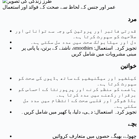
عمر اور جنس کے لحاظ سے صحت کے فوائد اور استعمال
مرد
قدرتی فائبر اور پروٹین کی وجہ سے توانائی اور
صلاحیت کو سپورٹ کرتا ہے۔
دل اور میٹابولک صحت میں مدد مل سکتی ہے۔
تجویز کردہ استعمال: smoothies، ناشتے کے برتن، یا پانی پر
مبنی مشروبات میں شامل کریں
خواتین
کیلشیم اور میگنیشیم کے ساتھ ہڈیوں کی صحت کو
سپورٹ کرتا ہے۔
ہاضمے کو منظم کرنے اور پرپورنتا کے احساس کو
برقرار رکھنے میں مدد کرتا ہے۔
بلڈ شوگر اور قلبی صحت کے انتظام میں مدد مل
سکتی ہے۔
تجویز کردہ استعمال: دہی، دلیا، یا کھیر میں شامل کریں۔
بچے
چھوٹے، بھیگے حصوں میں متعارف کروائیں