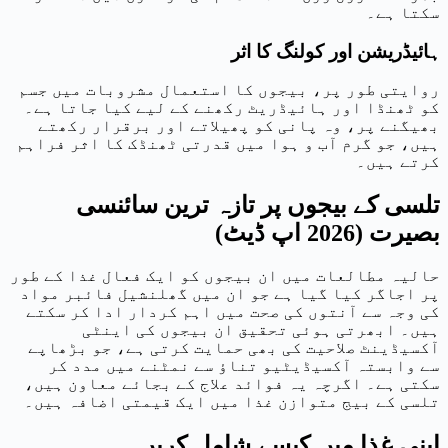
سکتا ہے۔
ہائیڈریشن اور کولنگ کا اثر
روایتی طور پر، بیجوں کا استعمال مشروبات میں جسم
کو ٹھنڈا اور ہائیڈریٹ رکھنے کے لیے کیا جاتا ہے۔
بھیگنے پر، وہ پانی کو پھیلاتے اور برقرار رکھتے
ہیں، جو گرم آب و ہوا میں قدرتی ٹھنڈک کا اثر فراہم
کرتے ہیں۔
تلسی کے بیجوں پر تازہ ترین سائنسی
بصیرت (2026 اپ ڈیٹ)
حالیہ مطالعات میں ان بیجوں کو ایک فعال غذا کے طور
پر اجاگر کیا گیا ہے جو ان میں گھلنشیل فائبر مواد
کی وجہ سے آنتوں کی صحت میں اہم کردار ادا کر سکتے
ہیں۔ ابھرتی ہوئی تحقیق ان بیجوں کی اینٹی
آکسیڈینٹ صلاحیت کی بھی حمایت کرتی ہے، جو بڑھاپے
سے وابستہ آکسیڈیٹیو تناؤ سے نمٹنے میں مدد کر
سکتی ہے۔ اگرچہ یہ فوائد علاج کے بجائے معاون ہیں،
تلسی کے بیج متوازن غذا میں ایک قیمتی اضافہ ہیں۔
اپنی غذا میں کیسے شامل کریں۔