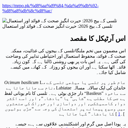
https://mrpo.pk/%d8%aa%d9%84-%da%a9%db%92-
%d8%a8%db%8c%d8%ac/
تلسی کے بیج 2026: حیرت انگیز صحت کے فوائد اور استعمال
اس آرٹیکل کا مقصد
اس مضمون میں تخم ملنگا/تلسی کے بیجوں کی غذائیت، ممکنہ
صحت کے فوائد، محفوظ استعمال اور احتیاطی تدابیر کی وضاحت
کی گئی ہے۔ یہ اس بات پر بھی روشنی ڈالتا ہے کہ کون زیادہ
فائدہ اٹھا سکتا ہے اور ان بیجوں کو روزانہ کے کھانے میں کیسے
شامل کیا جائے۔
L.، عام طور پر تلسی یا میٹھی تلسی کے
Ocimum basilicum
نام سے جانا جاتا ہے، Labiatae خاندان کی ایک سالانہ مسالہ
دار جڑی بوٹی ہے۔ تلسی کا نام یونانی لفظ “Basileus” سے ماخوذ
ہے جس کا مطلب ہے “شاہی” یا “بادشاہ”، اور اسے اکثر
دوا، کاسمیٹکس، اور دواسازی اور خوراک کی صنعتوں
میں وسیع پیمانے پر استعمال کی وجہ سے “جڑی بوٹیوں
]۔
1
کا بادشاہ” کہا جاتا ہے [
یہ پودا اصل میں گرم اور اشنکٹبندیی علاقوں سے ہے، جیسے