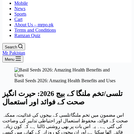
Mobile
News
Sports
Cart
About Us – mrpo.pk
Terms and Conditions
Ramzan Quiz
Search
Mr Pakistan
Menu
Basil Seeds 2026: Amazing Health Benefits and Uses
تلسی/تخم ملنگا کے بیج 2026: حیرت انگیز
صحت کے فوائد اور استعمال
اس مضمون میں تخم ملنگا/تلسی کے بیجوں کی غذائیت، ممکنہ
صحت کے فوائد، محفوظ استعمال اور احتیاطی تدابیر کی وضاحت
کی گئی ہے۔ یہ اس بات پر بھی روشنی ڈالتا ہے کہ کون زیادہ
فائدہ اٹھا سکتا ہے اور ان بیجوں کو روزانہ کے کھانے میں کیسے