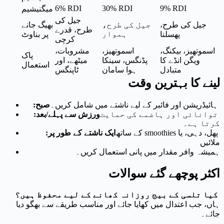
6% RDI
30% RDI
9% RDI
میگنیشیم
جیل کی
جیل کی طرح،
جیل کی طرح،
بھیگ جانے
طرح، قدرے
ہموار
پھسلنا
پر بناوٹ
کرچی
اسموتھیز، بیکنگ،
اسموتھیز،
مشروبات،
پاک
ویگن انڈے کا
پڈنگس، سینکا
میٹھے، اور
استعمال
متبادل
ہوا سامان
ٹاپنگس
لینے کا بہترین وقت
ہائیڈریشن اور فائبر کے لیے ناشتے میں شامل کریں۔
صبح:
توانائی اور ہاضمے کی حمایت
ورزش سے پہلے/بعد:
کرتا ہے۔
پھل، دہی، یا smoothies کے ساتھ
ایک ناشتے کے طور پر:
ملائیں
ہمیشہ وافر مقدار میں پانی استعمال کریں۔
اکثر پوچھے گئے سوالات
کیا تلسی کے بیج روزانہ کھانے کے لیے محفوظ ہیں؟
ہاں، جب اعتدال میں کھایا جائے اور مناسب طریقے سے بھگو دیا
جائے۔