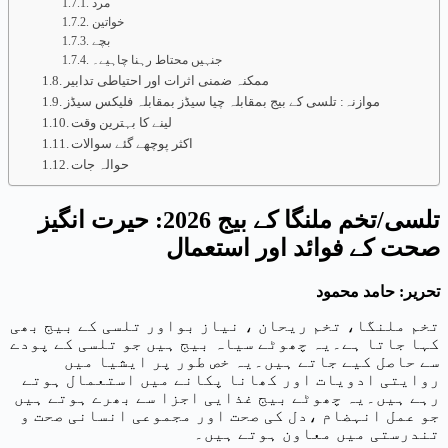
مرد
خواتین
بچے
جنہیں محتاط رہنا چاہیے۔
ممکنہ ضمنی اثرات اور احتیاطی تدابیر
موازنہ: تلسی کے بیج بمقابلہ چیا سیڈز بمقابلہ فلیکس سیڈز
لینے کا بہترین وقت
اکثر پوچھے گئے سوالات
حوالہ جات
تلسی/تخم ملنگا کے بیج 2026: حیرت انگیز
صحت کے فوائد اور استعمال
تحریر: حامد محمود
تخم ملنگا، تخم ریحان ، نیاز بواور تلسی کے بیج بھی
کہا جاتا ہے۔یہ چھوٹے سیاہ بیج ہیں جو تلسی کے پودے
سے حاصل کیے جاتے ہیں۔یہ خص طور پر ایشیا میں
روایتی ادویات اور کھانا پکانے میں استعمال ہوتے
رہے ہیں۔یہ چھوٹے بیج غذایی اجزا سے بھرے ہوتے ہیں
جو عمل انہضام ،دل کی صحت اور مجموعی انسانی صحت و
تندرستی میں معاون ہوتے ہیں۔