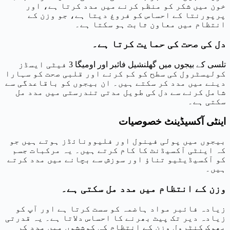
خون میں شکر کو منظم کرنے میں مدد کرتا ہے، اور
پرپورنتا کے احساس کو فروغ دیتا ہے، جو وزن کے
انتظام میں معاون ثابت ہو سکتا ہے۔
دل کی صحت کی حمایت کرتا ہے۔
تلسی کے بیجوں میں گھلنشیل فائبر اور اومیگا 3 فیٹی ایسڈز
کولیسٹرول کی سطح کو کم کرنے اور قلبی صحت کو سہارا
دینے میں مدد کر سکتے ہیں۔ ان بیجوں کو باقاعدگی سے
شامل کرنے سے دل کی طویل مدتی تندرستی میں مدد مل
سکتی ہے۔
اینٹی آکسیڈینٹ خصوصیات
بیجوں میں پولی فینول اور فلیوونائڈز ہوتے ہیں جو
کہ اینٹی آکسیڈنٹ کا کام کرتے ہیں۔ یہ مرکبات جسم
کو آکسیڈیٹیو تناؤ اور سوزش سے بچانے میں مدد کرتے
ہیں۔
وزن کے انتظام میں مدد مل سکتی ہے۔
زیادہ فائبر مواد ہاضمہ کو سست کرتا ہے اور آپ کو
زیادہ دیر تک پیٹ بھرنے کا احساس دلاتا ہے۔ یہ قدرتی
بھوک کنٹرول وزن کے انتظام کی کوششوں میں مدد کر