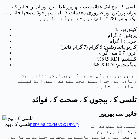
تلسی کے بیج ایک غذائیت سے بھرپور غذا ہیں اور انہیں فائبر کے
مواد، پروٹین اور ضروری معدنیات کے لیے سپر فوڈ سمجھا جاتا ہے۔
ایک اونس (28 گرام) میں تقریباً شامل ہیں:
کیلوریز: 43
پروٹین: 2 گرام
چربی: 1 گرام
کاربوہائیڈریٹس: 9 گرام (7 گرام فائبر)
آئرن: 0.7 ملی گرام
کیلشیم: RDI کا 5%
میگنیشیم: RDI کا 6%
ان بیجوں میں کیلوریز کم ہیں لیکن غذائی ریشہ
زیادہ ہے، جو انہیں صحت مند غذا میں ایک قیمتی
اضافہ بناتا ہے۔
تلسی کے بیجوں کے صحت کے فوائد
فائبر سے بھرپور
https://a.co/d/07SxDpVp
تلسی کے بیج
تلسی کے بیج غذائی
ریشہ کا بہترین
ذریعہ ہیں۔ فائبر ہاضمے کی صحت کی حمایت کرتا ہے،