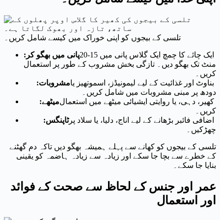
تلسی کے بیجوں کو اپنی خوراک میں کیسے شامل کریں۔
ایک چائے کا چمچ ایک گلاس پانی میں 15-20
پانی میں بھگو کر:
منٹ تک بھگو دیں۔ تازگی بخش مشروب کے طور پر استعمال
کریں۔
بناوٹ اور غذائیت کے لیے لیمونیڈز، اسموتھیز یا
مشروبات:
دودھ پر مبنی مشروبات میں شامل کریں۔
کھیر، دہی، یا روایتی ایشیائی میٹھے میں استعمال
میٹھے:
کریں۔
اضافی فائبر بڑھانے کے لیے اناج، دلیا، یا سلاد پر
ٹاپنگس:
چھڑکیں۔
تلسی کے بیجوں کو کھانے سے پہلے ہمیشہ بھگو دیں تاکہ دم گھٹنے
کے خطرے سے بچا جا سکے اور زیادہ سے زیادہ ہاضمہ کو یقینی
بنایا جا سکے۔
عمر اور جنس کے لحاظ سے صحت کے فوائد
اور استعمال