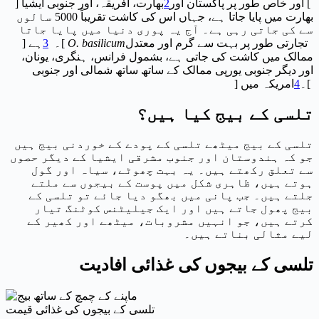
] اور خاص طور پر پاکستان اور
2
بھارت، افریقہ، اور جنوبی ایشیا [
بھارت میں پایا جاتا ہے، جہاں اس کی کاشت تقریباً 5000 سالوں
سے کی جاتی رہی ہے۔ آج یہ پوری دنیا میں پایا جاتا
تجارتی طور پر بہت سے گرم اور معتدل
O. basilicum
]۔
3
ہے [
ممالک میں کاشت کی جاتی ہے، بشمول فرانس، ہنگری، یونان،
اور دیگر جنوبی یورپی ممالک کے ساتھ ساتھ شمالی اور جنوبی
]۔
4
امریکہ میں [
تلسی کے بیج کیا ہیں؟
تلسی کے بیج میٹھے تلسی کے پودے کے خوردنی بیج ہیں
جو کہ ہندوستان اور جنوب مشرقی ایشیا کے دیگر حصوں
سے تعلق رکھتے ہیں۔ یہ بہت چھوٹے، سیاہ اور گول
ہوتے ہیں، ظاہری شکل میں پوست کے بیجوں سے ملتے
جلتے ہیں۔ جب پانی میں بھگو دیا جائے تو تلسی کے
بیج پھول جاتے ہیں اور ایک جیلیٹنس کوٹنگ تیار
کرتے ہیں، جو انہیں مشروبات، میٹھے اور کھیر کے
لیے مثالی بناتے ہیں۔
تلسی کے بیجوں کی غذائی افادیت
تلسی کے بیجوں کی غذائی قیمت