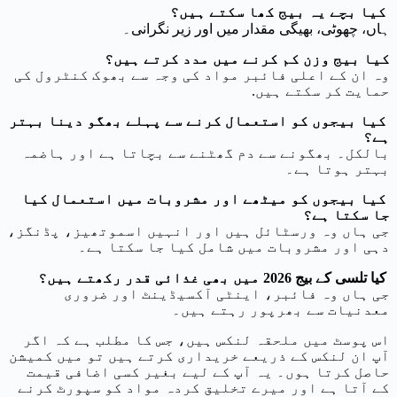
کیا بچے یہ بیج کھا سکتے ہیں؟
ہاں، چھوٹی، بھیگی مقدار میں اور زیر نگرانی۔
کیا بیج وزن کم کرنے میں مدد کرتے ہیں؟
وہ ان کے اعلی فائبر مواد کی وجہ سے بھوک کنٹرول کی
حمایت کر سکتے ہیں.
کیا بیجوں کو استعمال کرنے سے پہلے بھگو دینا بہتر
ہے؟
بالکل۔ بھگونے سے دم گھٹنے سے بچاتا ہے اور ہاضمہ
بہتر ہوتا ہے۔
کیا بیجوں کو میٹھے اور مشروبات میں استعمال کیا
جا سکتا ہے؟
جی ہاں وہ ورسٹائل ہیں اور انہیں اسموتھیز، پڈنگز،
دہی اور مشروبات میں شامل کیا جا سکتا ہے۔
کیا تلسی کے بیج 2026 میں بھی غذائی قدر رکھتے ہیں؟
جی ہاں وہ فائبر، اینٹی آکسیڈینٹ اور ضروری
معدنیات سے بھرپور رہتے ہیں۔
اس پوسٹ میں ملحقہ لنکس ہیں، جس کا مطلب ہے کہ اگر
آپ ان لنکس کے ذریعے خریداری کرتے ہیں تو میں کمیشن
حاصل کرتا ہوں۔ یہ آپ کے لیے بغیر کسی اضافی قیمت
کے آتا ہے اور میرے تخلیق کردہ مواد کو سپورٹ کرنے