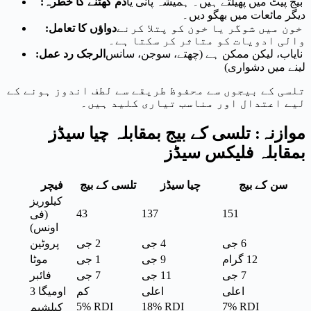
بیج پیٹ میں پھیلتے ہیں۔ ہمیشہ پانی یا
دم گھٹنے کا خطرہ:
دیگر مائعات میں بھگو دیں۔
خون میں شوگر یا خون کو پتلا کرنے
دواؤں کا تعامل:
والی ادویات کو متاثر کر سکتا ہے۔
نایاب، لیکن ممکن ہے (چھتے، سوجن، سانس
الرجک رد عمل:
لینے میں دشواری)
تلسی کے بیجوں سے محفوظ طریقے سے لطف اندوز ہونے کے
لیے اعتدال اور مناسب تیاری کلید ہیں۔
موازنہ: تلسی کے بیج بمقابلہ چیا سیڈز
بمقابلہ فلیکس سیڈز
سن کے بیج
چیا سیڈز
تلسی کے بیج
فیچر
کیلوریز
43
137
151
(فی
اونس)
6 جی
4 جی
2 جی
پروٹین
12 گرام
9 جی
1 جی
موٹا
7 جی
11 جی
7 جی
فائبر
اعلی
اعلی
کم
اومیگا 3
5% RDI
18% RDI
7% RDI
کیلشیم