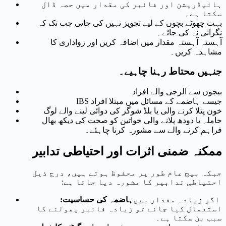
ہائیڈریشن اور فائبر کی مقدار میں حصہ ڈال
سکتا ہے۔
بہت چھوٹے بچوں کے لیے تجویز نہیں کی جاتی جب تک کہ
نگرانی نہ کی جائے۔
آہستہ آہستہ مقدار میں اضافہ کریں اور رواداری کا
مشاہدہ کریں۔
جنہیں محتاط رہنا چاہیے۔
بیجوں سے الرجی والے افراد
IBS جیسے ہاضمے کے مسائل میں مبتلا افراد
خون پتلا کرنے والی یا بلڈ شوگر کی دوائی لینے والے لوگ
حاملہ یا دودھ پلانے والی خواتین کو صحت کی دیکھ بھال
فراہم کرنے والے سے مشورہ کرنا چاہئے۔
ممکنہ ضمنی اثرات اور احتیاطی تدابیر
جبکہ بیج عام طور پر محفوظ ہوتے ہیں، درج ذیل
احتیاطی تدابیر کا مشورہ دیا جاتا ہے:
اگر زیادہ مقدار میں
ہاضمہ کی حساسیت:
استعمال کیا جائے تو زیادہ فائبر پھولنے کا
سبب بن سکتا ہے۔