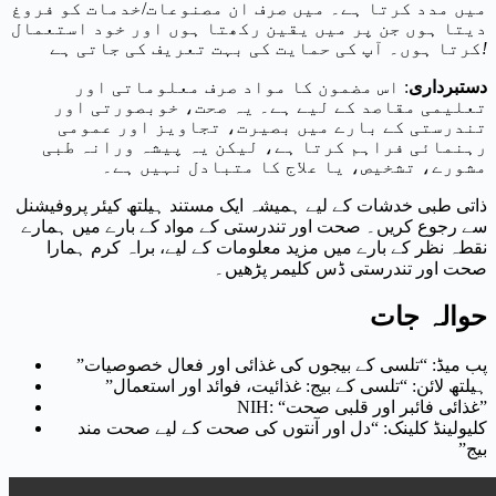
میں مدد کرتا ہے۔ میں صرف ان مصنوعات/خدمات کو فروغ
دیتا ہوں جن پر میں یقین رکھتا ہوں اور خود استعمال
!
کرتا ہوں۔ آپ کی حمایت کی بہت تعریف کی جاتی ہے
دستبرداری
: اس مضمون کا مواد صرف معلوماتی اور
تعلیمی مقاصد کے لیے ہے۔ یہ صحت، خوبصورتی اور
تندرستی کے بارے میں بصیرت، تجاویز اور عمومی
رہنمائی فراہم کرتا ہے، لیکن یہ پیشہ ورانہ طبی
مشورے، تشخیص، یا علاج کا متبادل نہیں ہے۔
ذاتی طبی خدشات کے لیے ہمیشہ ایک مستند ہیلتھ کیئر پروفیشنل
سے رجوع کریں۔ صحت اور تندرستی کے مواد کے بارے میں ہمارے
نقطہ نظر کے بارے میں مزید معلومات کے لیے، براہ کرم ہمارا
صحت اور تندرستی ڈس کلیمر پڑھیں۔
حوالہ جات
پب میڈ: “تلسی کے بیجوں کی غذائی اور فعال خصوصیات”
ہیلتھ لائن: “تلسی کے بیج: غذائیت، فوائد اور استعمال”
NIH: “غذائی فائبر اور قلبی صحت”
کلیولینڈ کلینک: “دل اور آنتوں کی صحت کے لیے صحت مند
بیج”