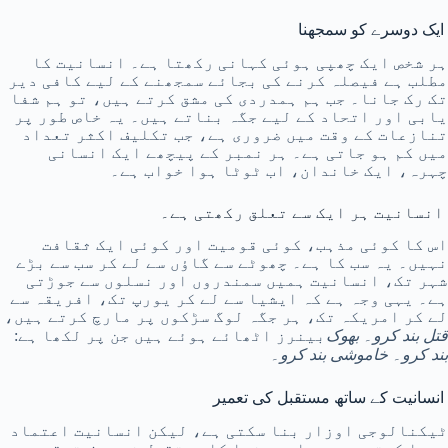
ایک دوسرے کو سمجھنا
ہر شخص ایک چھپی ہوئی کہانی رکھتا ہے۔ انسانیت کا
مطلب ہے فیصلہ کرنے کی بجائے سمجھنے کے لیے کافی دیر
تک رک جانا۔ جب ہم ہمدردی کی مشق کرتے ہیں، تو ہم شفا
یابی اور اتحاد کے لیے جگہ بناتے ہیں۔ یہ خاص طور پر
تنازعات کے وقت میں ضروری ہے، جب تکلیف اکثر تعداد
میں کم ہو جاتی ہے۔ ہر نمبر کے پیچھے ایک انسانی
چہرہ، ایک خاندان، اب ٹوٹا ہوا خواب ہے۔
انسانیت ہر ایک سے تعلق رکھتی ہے۔
اس کا کوئی مذہب، کوئی قومیت اور کوئی ایک ثقافت
نہیں۔ یہ سب کا ہے۔ چھوٹے سے گاؤں سے لے کر سب سے بڑے
شہر تک، انسانیت ہمیں سمندروں اور نسلوں سے جوڑتی
ہے۔ یہی وجہ ہے کہ ایشیا سے لے کر یورپ تک، افریقہ سے
لے کر امریکہ تک، ہر جگہ لوگ سڑکوں پر مارچ کرتے ہیں،
قتل بند کرو۔ بھوک
بینرز اٹھائے ہوئے ہیں جن پر لکھا ہے:
بند کرو۔ خاموشی بند کرو۔
انسانیت کے ساتھ مستقبل کی تعمیر
ٹیکنالوجی اوزار بنا سکتی ہے، لیکن انسانیت اعتماد