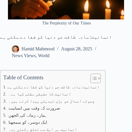
The Perplexity of Our Times
انسانیت: سادہ طاقت جو دنیا کو شفا دے سکتی ہے
Hamid Mahmood
August 28, 2025
News Views
,
World
Table of Contents
انسانیت: سادہ طاقت جو دنیا کو شفا دے سکتی ہے
انسانیت کا حقیقی مطلب کیا ہے۔
چھوٹے اعمال جو بڑی تبدیلی پیدا کرتے ہیں۔
ضرورت کے وقت میں انسانیت
ہمارے زمانے کی الجھن
ایک دوسرے کو سمجھنا
انسانیت ہر ایک سے تعلق رکھتی ہے۔