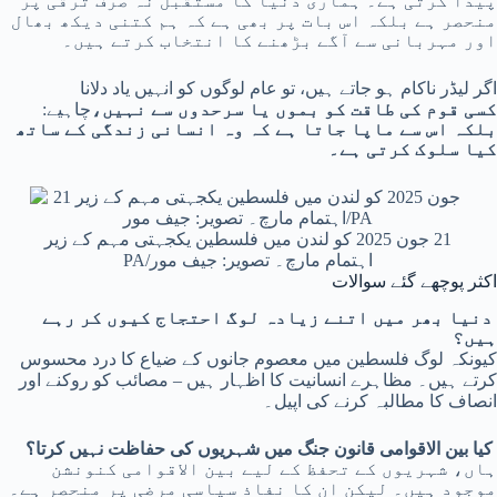
پیدا کرتی ہے۔ ہماری دنیا کا مستقبل نہ صرف ترقی پر
منحصر ہے بلکہ اس بات پر بھی ہے کہ ہم کتنی دیکھ بھال
اور مہربانی سے آگے بڑھنے کا انتخاب کرتے ہیں۔
اگر لیڈر ناکام ہو جاتے ہیں، تو عام لوگوں کو انہیں یاد دلانا
کسی قوم کی طاقت کو بموں یا سرحدوں سے نہیں،
چاہیے:
بلکہ اس سے ماپا جاتا ہے کہ وہ انسانی زندگی کے ساتھ
کیا سلوک کرتی ہے۔
21 جون 2025 کو لندن میں فلسطین یکجہتی مہم کے زیر
اہتمام مارچ۔ تصویر: جیف مور/PA
اکثر پوچھے گئے سوالات
دنیا بھر میں اتنے زیادہ لوگ احتجاج کیوں کر رہے
ہیں؟
کیونکہ لوگ فلسطین میں معصوم جانوں کے ضیاع کا درد محسوس
کرتے ہیں۔ مظاہرے انسانیت کا اظہار ہیں – مصائب کو روکنے اور
انصاف کا مطالبہ کرنے کی اپیل۔
کیا بین الاقوامی قانون جنگ میں شہریوں کی حفاظت نہیں کرتا؟
ہاں، شہریوں کے تحفظ کے لیے بین الاقوامی کنونشن
موجود ہیں۔ لیکن ان کا نفاذ سیاسی مرضی پر منحصر ہے۔