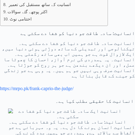
انسانیت کے ساتھ مستقبل کی تعمیر
اکثر پوچھے گئے سوالات
اختتامی نوٹ
انسانیت: سادہ طاقت جو دنیا کو شفا دے سکتی ہے
انسانیت سادہ طاقت جو دنیا کو شفا دے سکتی ہے۔
تیکنالوجی اور تبدیلی کے ساتھ دوڑتی ہوئی دنیا میں،
ایک لازوال قوت ہے جو ہمیں اب بھی ساتھ رکھتی ہے۔
انسانیت۔ یہ ہمدردی کی نرم آواز، احسان کا چھوٹا سا
عمل، اور ان دیکھے بندھن ہے جو ہر روح کو جوڑتا ہے۔
انسانیت صرف وہی نہیں جو ہم ہیں۔ یہ وہی ہے جو زندگی
کو جینے کے قابل بناتا ہے
https://mrpo.pk/frank-caprio-the-judge/
انسانیت کا حقیقی مطلب کیا ہے۔
انسانیت: سادہ طاقت جو دنیا کو شفا دے سکتی ہے۔
انسانیت انسان ہونے کا دل ہے۔ یہ وہ مہربانی ہے جو
الفاظ سے بالاتر ہے، ہمدردی جو ہمیں مدد کرنے کی