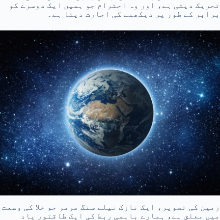
تحریک دیتی ہے، اور وہ احترام جو ہمیں ایک دوسرے کو
برابر کے طور پر دیکھنے کی اجازت دیتا ہے۔
زمین کی تصویر، ایک نازک نیلے سنگ مرمر جو خلا کی وسعت
میں معلق ہے، ہمارے باہمی ربط کی ایک طاقتور یاد