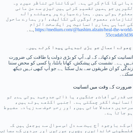
دہانی کا کام کرتی ہے۔ اس کائناتی تناظر میں، وہ
لکیریں جو ہمیں تقسیم کرتی ہیں تیزی سے من مانی
معلوم ہوتی ہیں۔ ہمارے سیارے پر پھیلنے والے
تنازعات، معصوم لوگوں کی تکالیف، اور ہمارے ماحول
کی تباہی ہماری انسانیت پر ایک سخت الزام
https://medium.com/@hashim.alzain/heal-the-world-
ہے۔
55ccadab3d36
چھوٹے اعمال جو بڑی تبدیلی پیدا کرتے ہیں۔
انسانیت کو دکھانے کے لیے آپ کو بڑی دولت یا طاقت کی ضرورت
نہیں ہے۔ نشست کی پیشکش، کھانا بانٹنا، یا کسی کو محض سننا
زندگی کو ان طریقوں سے بدل سکتا ہے جو آپ کبھی نہیں دیکھ
سکتے۔
ضرورت کے وقت میں انسانیت
جب قدرتی آفات، جنگیں، یا ذاتی جدوجہد ہوتی ہے، تو
انسانیت اکثر چمکتی ہے۔ اجنبی اکٹھے ہوتے ہیں،
سرحدیں دھندلا جاتی ہیں، اور رحم خوف سے زیادہ مضبوط
ہو جاتا ہے۔
اس کے باوجود آج بہت سے دل اس سوال سے بوجھل ہیں کہ
فلسطینی خاندانوں، بچوں، عورتوں اور مردوں کے مصائب