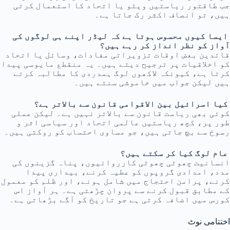
جب طاقتور ریاستیں ویٹو یا اتحاد کا استعمال کرتی
ہیں، تو انصاف اکثر رک جاتا ہے۔
ایسا کیوں محسوس ہوتا ہے کہ لیڈر اپنے ہی لوگوں کی
آواز کو نظر انداز کر رہے ہیں؟
قائدین بعض اوقات تزویراتی مفادات، وسائل یا اتحاد
کو اخلاقیات پر ترجیح دیتے ہیں۔ یہ منقطع مایوسی پیدا
کرتا ہے، کیونکہ لاکھوں لوگ ہمدردی کا مطالبہ کرتے
ہیں لیکن جواب میں خاموشی سنتے ہیں۔
کیا اسرائیل بین الاقوامی قانون سے بالاتر ہے؟
کوئی بھی ریاست قانون سے بالاتر نہیں ہے۔ لیکن عملی
طور پر، کچھ ریاستیں عالمی اتحاد اور سیاسی اثر و
رسوخ سے بچ جاتی ہیں، جو مساوی احتساب کو روکتی ہیں۔
عام لوگ کیا کر سکتے ہیں؟
انسانیت چھوٹی چھوٹی کارروائیوں، پناہ گزینوں کی
مدد، امدادی گروپوں کو عطیہ کرنے، بیداری پیدا
کرنے، پرامن احتجاج میں شامل ہونے، اور ظلم کو معمول
کے مطابق قبول کرنے سے پروان چڑھتی ہے۔ ہر آواز اس
کورس میں اضافہ کرتی ہے جو تاریخ کو آگے بڑھاتی ہے۔
اختتامی نوٹ