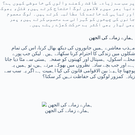
پر سب سے زیادہ طاقت رکھنے والوں کی خاموشی کیوں ہے؟
دنیا بھر میں، لاکھوں لوگ احتجاج کرتے ہیں، قتل، بھوک
اور تباہی کے خاتمے کا مطالبہ کرتے ہیں۔ لوگ معصوم
جانوں کی چیخوں کو گہرائی سے محسوس کرتے ہیں، پھر
بھی لیڈر بھی اکثر بے حرکت کھڑے رہتے ہیں۔
ہمارے زمانے کی الجھن
مہذب معاشرے ہمیں جانوروں کی دیکھ بھال کرنا، اس کی تمام
شکلوں میں زندگی کا احترام کرنا سکھاتے ہیں۔ لیکن جب پورے
محلے، اسکول، ہسپتال اور کھیتوں کو صفحہ ہستی سے مٹا دیا جاتا
ہے، اور جب بچے سادہ نظروں میں بھوکے مرتے ہیں، تو ہمیں یہ
پوچھنا چاہیے: بین الاقوامی قانون کی کیا اہمیت ہے اگر یہ سب سے
زیادہ کمزور لوگوں کی حفاظت نہیں کر سکتا؟
ہمارے زمانے کی الجھن