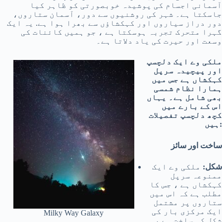
آسمانی اجسام کی پوشیدہ خوبصورتی کو ظاہر کیا
جاسکتا ہے۔ شہر کی روشنیوں سے دور، آسمان ستاروں،
دور دراز سیاروں اور کہکشاؤں سے بھرا ہوا ہے. یہ ایک
گہرا متحرک تجربہ ہوسکتا ہے ، جو ہمیں کائنات کی
وسعت اور حیرت کی یاد دلاتا ہے۔
ملکی وے ایک دلچسپ
اور پیچیدہ سرپل
کہکشاں ہے جس میں
ہمارا نظام شمسی
بھی شامل ہے۔ یہاں
اس کے بارے میں
کچھ دلچسپ تفصیلات
ہیں:
ساخت اور سائز
شکل:
ملکی وے ایک
ممنوعہ سرپل
کہکشاں ہے ، جس کا
مطلب ہے کہ اس میں
ستاروں پر مشتمل
ایک مرکزی بار کی
Milky Way Galaxy
شکل کی ساخت ہے ،