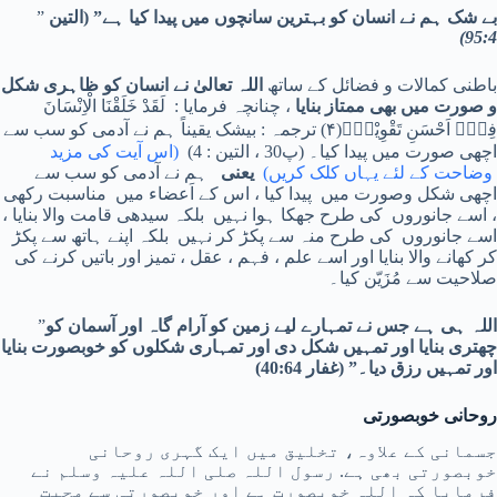
بے شک ہم نے انسان کو بہترین سانچوں میں پیدا کیا ہے” (التین
”
95:4)
باطنی کمالات و فضائل کے ساتھ
اللہ
تعالیٰ نے انسان کو ظاہری شکل
و صورت میں بھی ممتاز بنایا
، چنانچہ فرمایا :
لَقَدْ خَلَقْنَا الْاِنْسَانَ
فِیْۤ اَحْسَنِ تَقْوِیْمٍ٘(
۴
)
ترجمہ : بیشک یقیناً ہم نے آدمی کو سب سے
اچھی صورت میں پیدا کیا۔
(پ30 ، التین : 4)
(اس آیت کی مزید
وضاحت کے لئے یہاں کلک کریں)
یعنی
ہم نے آدمی کو سب سے
اچھی شکل وصورت میں پیدا کیا ، اس کے اَعضاء میں مناسبت رکھی
، اسے جانوروں کی طرح جھکا ہوا نہیں بلکہ سیدھی قامت والا بنایا ،
اسے جانوروں کی طرح منہ سے پکڑ کر نہیں بلکہ اپنے ہاتھ سے پکڑ
کر کھانے والا بنایا اور اسے علم ، فہم ، عقل ، تمیز اور باتیں کرنے کی
صلاحیت سے مُزَیّن کیا۔
اللہ ہی ہے جس نے تمہارے لیے زمین کو آرام گاہ اور آسمان کو
”
چھتری بنایا اور تمہیں شکل دی اور تمہاری شکلوں کو خوبصورت بنایا
اور تمہیں رزق دیا۔” (غفار 40:64)
روحانی خوبصورتی
جسمانی کے علاوہ، تخلیق میں ایک گہری روحانی
خوبصورتی بھی ہے. رسول اللہ صلی اللہ علیہ وسلم نے
فرمایا کہ اللہ خوبصورت ہے اور خوبصورتی سے محبت