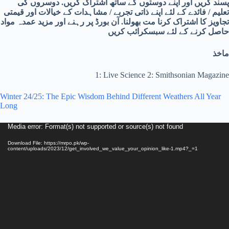
پسند کریں اور اپنے دوستوں کے ساتھ
اشتراک کریں. دوسروں کی
تعلیم / فائدے کے لئے اپنے ذاتی تجربے / مشاہدات کے خیالات اور قیمتی
تجاویز کا اشتراک کرنا مت بھولنا. آن بورڈ پر رہنے اور مزید عمدہ مواد
حاصل کرنے کے لئے سبسکرائب کریں
ماخذ
1: Live Science 2: Smithsonian Magazine
Winter 24/25: The Epic Wisdom Behind Different Weathers All Year
Long
Video
Media error: Format(s) not supported or source(s) not found
Player
Download File: https://mrpo.pk/wp-
content/uploads/2023/12/get_involved_we_value_your_opinion_like-1.mp4?_=1