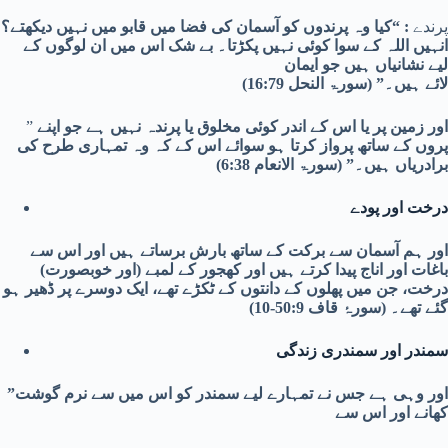
پرندے
: “کیا وہ پرندوں کو آسمان کی فضا میں قابو میں نہیں دیکھتے؟
انہیں اللہ کے سوا کوئی نہیں پکڑتا۔ بے شک اس میں ان
لوگوں کے
لیے نشانیاں ہیں جو ایمان
لائے ہیں۔” (سورۃ النحل 16:79)
اور زمین پر یا اس کے اندر کوئی مخلوق یا پرندہ نہیں ہے جو اپنے
”
پروں کے ساتھ پرواز کرتا ہو سوائے اس کے کہ وہ تمہاری طرح کی
برادریاں ہیں۔” (سورۃ الانعام 6:38)
درخت اور پودے
اور ہم آسمان سے برکت کے ساتھ بارش برساتے ہیں اور اس سے
باغات اور اناج پیدا کرتے ہیں اور کھجور کے لمبے (اور خوبصورت)
درخت، جن میں پھلوں کے دانتوں کے ٹکڑے تھے، ایک دوسرے پر ڈھیر ہو
گئے تھے۔ (سورۂ قاف 50:9-10)
سمندر اور سمندری زندگی
”اور وہی ہے جس نے تمہارے لیے سمندر کو اس میں سے نرم گوشت
کھانے اور اس سے