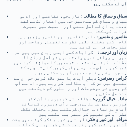
آپ لے سکتے ہیں
سیاق و سباق کا مطالعہ:
تاریخی، ثقافتی اور ادبی
سیاق و سباق کو سمجھیں جس میں اشعار لکھے گئے
تھے۔ یہ ان کے اصل معنی اور اہمیت میں بصیرت
فراہم کرسکتا ہے
تفاسیر و تفسیر:
علمی تفاسیر اور تفسیر پڑھیں۔ یہ
کام اکثر مختلف نقطہ نظر سے تفصیلی وضاحت اور
تشریحات فراہم کرتے ہیں
زبان اور ترجمہ:
اگر آیات کسی ایسی زبان میں ہیں جس
میں آپ روانی نہیں رکھتے ہیں تو اصل زبان کا
مطالعہ کرنے یا متعدد ترجموں کا موازنہ کرنے پر
غور کریں۔ اس سے ایسی باریکیوں کا پتہ چل سکتا
ہے جو ایک ہی ترجمے میں گم ہو سکتی ہیں۔
کراس ریفرنس:
دیگر آیات یا متن تلاش کریں جو ان سے
متعلق ہیں جن کا آپ مطالعہ کر رہے ہیں۔ اس سے آپ
کو وسیع تر موضوعات اور رابطوں کو دیکھنے میں
مدد مل سکتی ہے۔
تبادلہ خیال گروپ:
مطالعاتی گروپوں یا آن لائن
فورموں میں شامل ہوں جہاں آپ دوسروں کے ساتھ
آیات پر تبادلہ خیال کرسکتے ہیں۔ مختلف نقطہ
نظر آپ کی تفہیم کو بہتر بنا سکتے ہیں
مراقبہ اور غور و فکر:
آیات پر غور و فکر کرنے میں وقت
گزاریں۔ غور کریں کہ وہ ذاتی طور پر آپ کے لئے