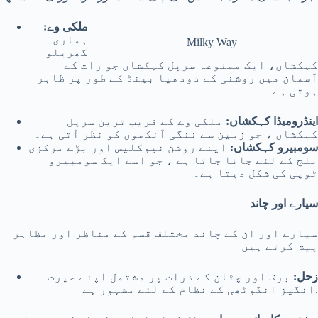
ملکی وے:
ہماری
Milky Way
گھریلو
کہکشاں، ایک ممنوعہ سرپل کہکشاں جو رات کے
آسمان میں روشنی کے دودھیا بینڈ کے طور پر ظاہر
ہوتی ہے
اینڈرومیڈا کہکشاں:
ملکی وے کے قریب ترین سرپل
کہکشاں ، جو زمین سے ننگی آنکھوں کو نظر آتی ہے۔
سومبیرو کہکشاں:
اپنے روشن نیوکلیس اور بڑے مرکزی
بلج کے لئے جانا جاتا ہے ، جو اسے ایک سومبیرو
ٹوپی کی شکل دیتا ہے۔
سیارے اور چاند
سیارے اور ان کے چاند مختلف قسم کے مناظر اور مظاہر
پیش کرتے ہیں
زحل:
برف اور چٹان کے ذرات پر مشتمل اپنے حیرت
انگیز انگوٹھی کے نظام کے لئے مشہور ہے.