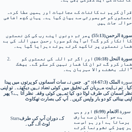
قرآن کریم نے کائنات کے عجائبات اور ہمیں عطا کردہ
نعمتوں کو خوبصورتی سے بیان کیا ہے۔ یہاں کچھ اضافی
حوالہ جات ہیں
س
ورة الرحمن(55:13) پھر تم دونوں اپنے رب کی کن نعمتوں
کا انکار کرو گے؟ اس آیت کو سورۂ رحمن میں اللہ کی بے
شمار نعمتوں پر تاکید کرتے ہوئے دہرایا گیا ہے۔
سورة النحل (16:18) اور اگر تم اللہ کی نعمتوں کو
شمار کرو گے تو ان کا شمار نہیں کر سکو گے۔ بیشک
۔”
اللہ بخشنے والا مہربان ہے
سورة
الملک (67:3-4): “وہ جس نے سات آسمانوں کو پرتوں میں پیدا
کیا۔ تم نہایت مہربان کی تخلیق میں کوئی تضاد نہیں دیکھتے۔ تو اپنی
نظر آسمان کی طرف لوٹا دو، کیا تمہیں کوئی وقفہ نظر آتا ہے؟ پھر
اپنی بینائی کو دو بار واپس کریں۔ آپ کی بصارت تھکاوٹ
سورة
الانعام (6:99) اور وہی
ہے جو آسمان سے بارش
کے دوران آپ کی طرف
Stars
برساتا ہے اور ہم اس سے
لوٹ آئے گی۔
ہر چیز کی نشوونما کرتے