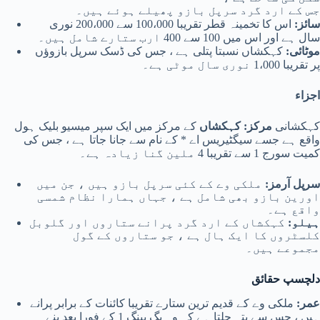
جس کے ارد گرد سرپل بازو پھیلے ہوئے ہیں۔
سائز:
اس کا تخمینہ قطر تقریبا 100،000 سے 200،000 نوری
سال ہے اور اس میں 100 سے 400 ارب ستارے شامل ہیں۔
موٹائی:
کہکشاں نسبتا پتلی ہے ، جس کی ڈسک سرپل بازوؤں
پر تقریبا 1،000 نوری سال موٹی ہے۔
اجزاء
کہکشانی
مرکز: کہکشاں
کے مرکز میں ایک سپر میسیو بلیک ہول
واقع ہے جسے سیگٹیریس اے * کے نام سے جانا جاتا ہے ، جس کی
کمیت سورج 1 سے تقریبا 4 ملین گنا زیادہ ہے۔
سرپل آرمز:
ملکی وے کے کئی سرپل بازو ہیں ، جن میں
اورین بازو بھی شامل ہے ، جہاں ہمارا نظام شمسی
واقع ہے۔
ہیلو:
کہکشاں کے ارد گرد پرانے ستاروں اور گلوبل
کلسٹروں کا ایک ہال ہے ، جو ستاروں کے گول
مجموعے ہیں۔
دلچسپ حقائق
عمر:
ملکی وے کے قدیم ترین ستارے تقریبا کائنات کے برابر پرانے
ہیں ، جس سے پتہ چلتا ہے کہ وہ بگ بینگ 1 کے فورا بعد بنے