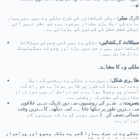
تھے۔
ڈارک
میٹر:
دیگر کہکشاؤں کی طرح ملکی وے میں بھی سیاہ
مادے کی ایک بڑی مقدار موجود ہے، جو نظر نہیں آتی
لیکن کشش ثقل کی قوتوں کو بڑھاتی ہے۔
سیٹلائٹ کہکشائیں:
ملکی وے میں کئی چھوٹی سیٹلائٹ
کہکشائیں ہیں ، جن میں بڑے اور چھوٹے میگیلینک
بادل شامل ہیں۔
ملکی وے کا مشاہدہ
ظاہری شکل:
زمین سے ، ملکی وے روشنی کے ایک
دھندلے بینڈ کے طور پر ظاہر ہوتا ہے جو رات کے
آسمان پر پھیلا ہوا ہے ، جو دراصل اربوں دور دراز
ستاروں کی مشترکہ روشنی ہے۔
بصریت:
یہ شہر کی روشنیوں سے دور تاریک، دیہی علاقوں
سے بہترین طور پر دیکھا جاتا ہے. اسے دیکھنے کا بہترین وقت
شمالی نصف کرہ 2 میں موسم گرما کے مہینوں کے
دوران ہے۔
ملکی وے نہ صرف ہمارا گھر ہے بلکہ وسیع اور پراسرار
کائنات کی ایک کھڑکی بھی ہے۔