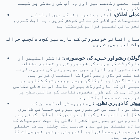
کیا معنی رکھتے ہیں اور وہ آپ کی زندگی پر کیسے
لاگو ہوتے ہیں
عملی اطلاق:
اپنی روزمرہ زندگی میں آیات کی
تعلیمات کو لاگو کرنے کی کوشش کریں۔ یہ ایک گہری،
تجرباتی تفہیم فراہم کرسکتا ہے
یہاں انسانی خوبصورتی کے بارے میں کچھ دلچسپ حوالہ
جات اور بصیرت ہیں
گولڈن ریشو اور چہرے کی خوبصورتی:
ڈاکٹر اسٹیفن آر
مارکرڈٹ کی چہرے کی خوبصورتی پر تحقیق مختلف
ثقافتوں اور ادوار میں خوبصورتی کی تعریف کرنے
کے لئے گولڈن ریشو (فی) کا استعمال کرتی ہے۔
پینٹاگون اور ڈیکاگن جیسی جیومیٹرک شکلوں پر
مبنی ان کا مارکورڈٹ بیوٹی ماسک اس بات کی عکاسی
کرتا ہے کہ کس طرح مخصوص تناسب کو عالمی سطح پر
خوبصورت سمجھا جاتا ہے۔
بیوٹی کا دوہری نظریہ:
یونیورسٹی آف لوسرن کے
مطابق، انسانی خوبصورتی بیرونی جسمانی ظاہری
شکل اور اندرونی کردار دونوں کا احاطہ کرتی ہے۔
اندرونی خوبصورتی اکثر اخلاقی یا نیک خصوصیات کے
ساتھ منسلک ہوتی ہے ، جس سے پتہ چلتا ہے کہ حقیقی
خوبصورتی جسمانی اور اندرونی دونوں خصوصیات کا
مجموعہ ہے۔