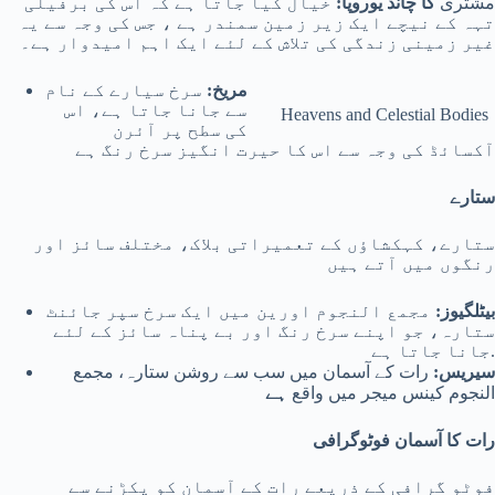
مشتری
کا چاند یوروپا:
خیال کیا جاتا ہے کہ اس کی برفیلی
تہہ کے نیچے ایک زیر زمین سمندر ہے ، جس کی وجہ سے یہ
غیر زمینی زندگی کی تلاش کے لئے ایک اہم امیدوار ہے۔
مریخ:
سرخ سیارے کے نام
سے جانا جاتا ہے، اس
Heavens and Celestial Bodies
کی سطح پر آئرن
آکسائڈ کی وجہ سے اس کا حیرت انگیز سرخ رنگ ہے
ستارے
ستارے، کہکشاؤں کے تعمیراتی بلاک، مختلف سائز اور
رنگوں میں آتے ہیں
بیٹلگیوز:
مجمع النجوم اورین میں ایک سرخ سپر جائنٹ
ستارہ، جو اپنے سرخ رنگ اور بے پناہ سائز کے لئے
جانا جاتا ہے.
سیریس:
رات کے آسمان میں سب سے روشن ستارہ، مجمع
النجوم کینس میجر میں واقع
ہے
رات کا آسمان فوٹوگرافی
فوٹو گرافی کے ذریعے رات کے آسمان کو پکڑنے سے