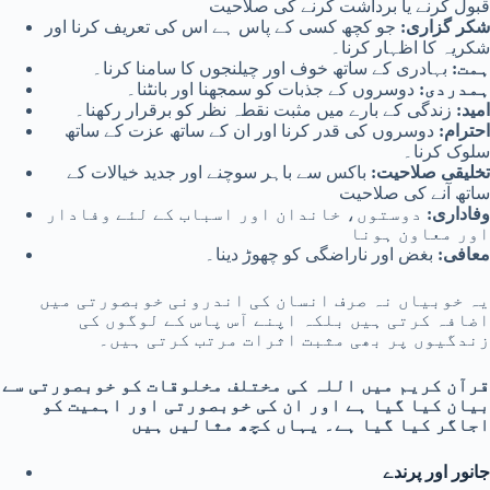
قبول کرنے یا برداشت کرنے کی صلاحیت
شکر گزاری:
جو کچھ کسی کے پاس ہے اس کی تعریف کرنا اور
شکریہ کا اظہار کرنا۔
ہمت:
بہادری کے ساتھ خوف اور چیلنجوں کا سامنا کرنا۔
ہمدردی:
دوسروں کے جذبات کو سمجھنا اور بانٹنا۔
امید:
زندگی کے بارے میں مثبت نقطہ نظر کو برقرار رکھنا۔
احترام:
دوسروں کی قدر کرنا اور ان کے ساتھ عزت کے ساتھ
سلوک کرنا۔
تخلیقی صلاحیت:
باکس سے باہر سوچنے اور جدید خیالات کے
ساتھ آنے کی صلاحیت
وفاداری:
دوستوں، خاندان اور اسباب کے لئے وفادار
اور معاون ہونا
معافی:
بغض اور ناراضگی کو چھوڑ دینا۔
یہ خوبیاں نہ صرف انسان کی اندرونی خوبصورتی میں
اضافہ کرتی ہیں بلکہ اپنے آس پاس کے لوگوں کی
زندگیوں پر بھی مثبت اثرات مرتب کرتی ہیں۔
قرآن کریم میں اللہ کی مختلف مخلوقات کو خوبصورتی سے
بیان کیا گیا ہے اور ان کی خوبصورتی اور اہمیت کو
اجاگر کیا گیا ہے۔ یہاں کچھ مثالیں ہیں
جانور اور پرندے