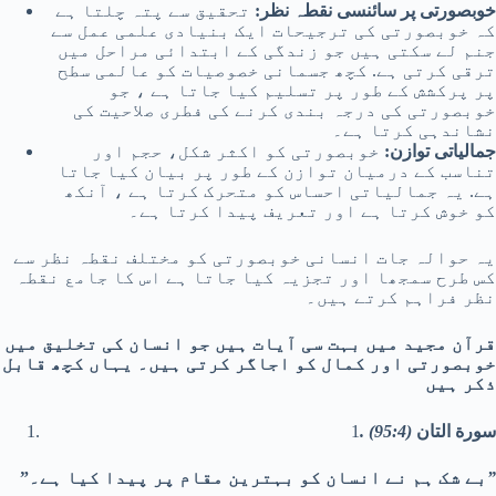
خوبصورتی پر سائنسی نقطہ نظر:
تحقیق سے پتہ چلتا ہے
کہ خوبصورتی کی ترجیحات ایک بنیادی علمی عمل سے
جنم لے سکتی ہیں جو زندگی کے ابتدائی مراحل میں
ترقی کرتی ہے. کچھ جسمانی خصوصیات کو عالمی سطح
پر پرکشش کے طور پر تسلیم کیا جاتا ہے ، جو
خوبصورتی کی درجہ بندی کرنے کی فطری صلاحیت کی
نشاندہی کرتا ہے۔
جمالیاتی توازن:
خوبصورتی کو اکثر شکل، حجم اور
تناسب کے درمیان توازن کے طور پر بیان کیا جاتا
ہے. یہ جمالیاتی احساس کو متحرک کرتا ہے ، آنکھ
کو خوش کرتا ہے اور تعریف پیدا کرتا ہے۔
یہ حوالہ جات انسانی خوبصورتی کو مختلف نقطہ نظر سے
کس طرح سمجھا اور تجزیہ کیا جاتا ہے اس کا جامع نقطہ
نظر فراہم کرتے ہیں۔
قرآن مجید میں بہت سی آیات ہیں جو انسان کی تخلیق میں
خوبصورتی اور کمال کو اجاگر کرتی ہیں۔ یہاں کچھ قابل
ذکر ہیں
سورة التان
(95:4)
.
1
۔”
”بے شک ہم نے انسان کو بہترین مقام پر پیدا کیا ہے