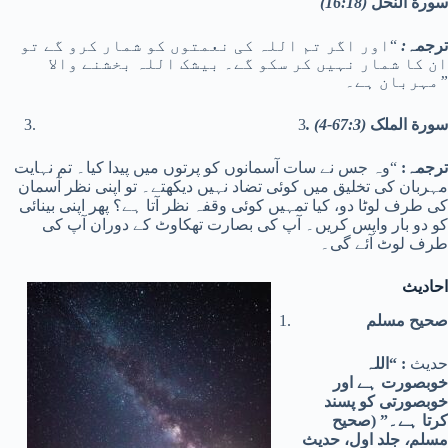
سورة النحل
(16:18)
ترجمہ
:
“اور اگر تم اللہ کی نعمتوں کو شمار کرو گے تو
ان کا شمار نہیں کر سکو گے۔ بیشک اللہ بخشنے والا
۔”
مہربان ہے
سورة الملک
(67:3-4)
.
3
ترجمہ:
“وہ جس نے سات آسمانوں کو پرتوں میں پیدا کیا۔ تم نہایت
مہربان کی تخلیق میں کوئی تضاد نہیں دیکھتے۔ تو اپنی نظر آسمان
کی طرف لوٹا دو، کیا تمہیں کوئی وقفہ نظر آتا ہے؟ پھر اپنی بینائی
کو دو بار واپس کریں۔ آپ کی بصارت تھکاوٹ کے دوران آپ کی
طرف لوٹ آئے گی
۔
احادیث
صحیح مسلم
حدیث
: “اللہ
خوبصورت ہے اور
خوبصورتی کو پسند
کرتا ہے۔” (صحیح
مسلم
،
جلد اول، حدیث