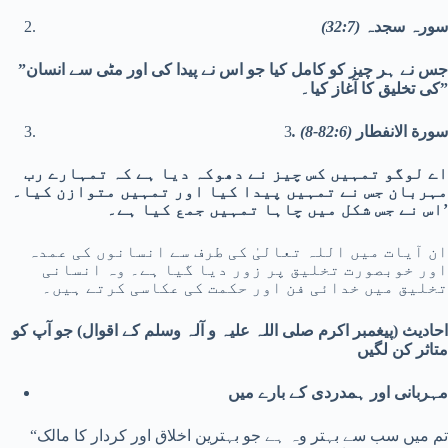
سورہ سجدہ
(32:7)
”جس نے ہر چیز کو کامل کیا جو اس نے پیدا کی اور مٹی سے انسان
کی تخلیق کا آغاز کیا۔”
سورة الانفطار
(82:6-8)
.
3
اے لوگو تمہیں کس چیز نے دھوکہ دیا ہے کہ تمہارے رب
مہربان جس نے تمہیں پیدا کیا اور تمہیں متوازن کیا۔
اس نے جس شکل میں چاہا تمہیں جمع کیا ہے۔’
ان آیات میں اللہ تعالیٰ کی طرف سے انسانوں کی عمدہ
اور خوبصورت تخلیق پر زور دیا گیا ہے۔ وہ انسانی
تخلیق میں خدائی فن اور حکمت کی عکاسی کرتے ہیں۔
احادیث (پیغمبر اکرم صلی اللہ علیہ و آلہ وسلم کے اقوال) جو آپ کو
متاثر کن لگیں
مہربانی اور ہمدردی کے بارے میں
“تم میں سب سے بہتر وہ ہے جو بہترین اخلاق اور کردار کا مالک