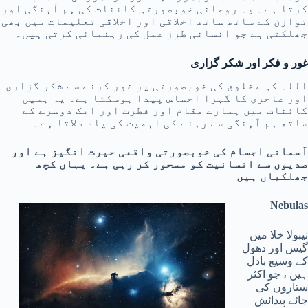
کرتا ہے۔ یہ روحانی خوبصورتی کائنات کی ہم آہنگی اور
توازن کے ساتھ ساتھ اخلاقی اور اخلاقی تعلیمات میں بھی
جھلکتی ہے جو انسانی طرز عمل کی رہنمائی کرتی ہیں۔
غور و فکر اور شکر گزاری
اللہ کی مخلوق کی خوبصورتی پر غور کرنے سے شکر گزاری
اور عاجزی کا گہرا احساس پیدا ہوسکتا ہے۔ یہ ہمیں
کائنات میں ہمارے مقام اور فطرت اور ایک دوسرے کے
ساتھ ہم آہنگی سے رہنے کی اہمیت کی یاد دلاتا ہے۔
آسمانی اجسام کی خوبصورتی واقعی حیرت انگیز ہے اور
صدیوں سے انسانیت کو مسحور کر رہی ہے۔ یہاں کچھ
جھلکیاں ہیں
Nebulas
نیبولا خلا میں
گیس اور دھول
کے وسیع بادل
ہیں ، جو اکثر
ستاروں کی
جائے پیدائش