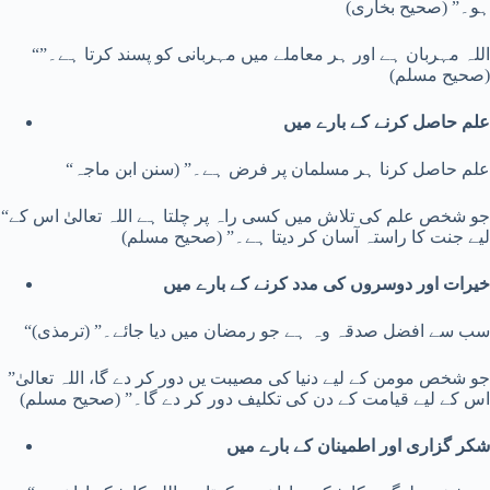
ہو۔” (صحیح بخاری)
“اللہ مہربان ہے اور ہر معاملے میں مہربانی کو پسند کرتا ہے۔”
(صحیح مسلم)
علم حاصل کرنے کے بارے میں
“علم حاصل کرنا ہر مسلمان پر فرض ہے۔” (سنن ابن ماجہ
“جو شخص علم کی تلاش میں کسی راہ پر چلتا ہے اللہ تعالیٰ اس کے
لیے جنت کا راستہ آسان کر دیتا ہے۔” (صحیح مسلم)
خیرات اور دوسروں کی مدد کرنے کے بارے میں
“سب سے افضل صدقہ وہ ہے جو رمضان میں دیا جائے۔” (ترمذی)
”جو شخص مومن کے لیے دنیا کی مصیبت یں دور کر دے گا، اللہ تعالیٰ
اس کے لیے قیامت کے دن کی تکلیف دور کر دے گا۔” (صحیح مسلم)
شکر گزاری اور اطمینان کے بارے میں