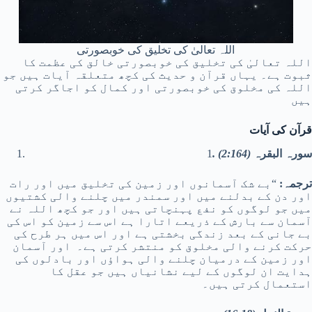
اللہ تعالیٰ کی تخلیق کی خوبصورتی
اللہ تعالیٰ کی تخلیق کی خوبصورتی خالق کی عظمت کا
ثبوت ہے۔ یہاں قرآن و حدیث کی کچھ متعلقہ آیات ہیں جو
اللہ کی مخلوق کی خوبصورتی اور کمال کو اجاگر کرتی
ہیں
قرآن کی آیات
سورہ البقرہ
(2:164)
.
1
ترجمہ:
“بے شک آسمانوں اور زمین کی تخلیق میں اور رات
اور دن کے بدلنے میں اور سمندر میں چلنے والی کشتیوں
میں جو لوگوں کو نفع پہنچاتی ہیں اور جو کچھ اللہ نے
آسمان سے بارش کے ذریعے اتارا ہے اس سے زمین کو اس کی
بے جانی کے بعد زندگی بخشتی ہے اور اس میں ہر طرح کی
حرکت کرنے والی مخلوق کو منتشر کرتی ہے۔ اور آسمان
اور زمین کے درمیان چلنے والی ہواؤں اور بادلوں کی
ہدایت ان لوگوں کے لیے نشانیاں ہیں جو عقل کا
استعمال کرتی ہیں۔