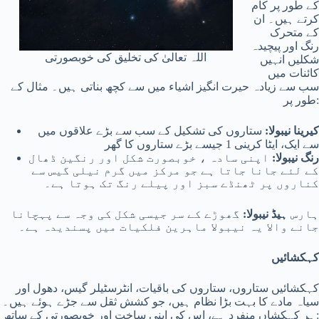
کے طور پر کام
کرتے ہیں۔ ان
کے متحرک
رنگ اور پیچیدہ
اللہ تعالیٰ کی تخلیق کی خوبصورتی
شکلیں انہیں
کائنات میں
سب سے زیادہ حیرت انگیز اشیاء میں سے کچھ بناتی ہیں۔ مثال کے
طور پر:
کیرینا نیبولا:
ستاروں کی تشکیل کے سب سے بڑے علاقوں میں
سے ایک، ایٹا کرینی 1 جیسے بڑے ستاروں کا گھر
رنگ نیبولا:
اپنی سادہ ، خوبصورت شکل اور رنگین ڈھال
کے لئے جانا جاتا ہے جو مرکز میں گرم نیلی گیس سے
کناروں پر ٹھنڈے سبز اور پیلے رنگ تک ہوتا ہے۔
ہارس
ہیڈ نیبولا:
گھوڑے کے سر جیسی شکل کی وجہ سے پہچانا
جانے والا یہ نیبولا ماہرین فلکیات میں پسندیدہ ہے۔
کہکشائیں
کہکشائیں ستاروں، ستاروں کی باقیات، انٹرسٹیلر گیس، دھول اور
سیاہ مادے کا بہت بڑا نظام ہیں، جو کشش ثقل سے جڑے ہوئے ہیں۔
ہر کہکشاں منفرد ہے، اس کی اپنی ساخت اور خوبصورتی کے ساتھ: