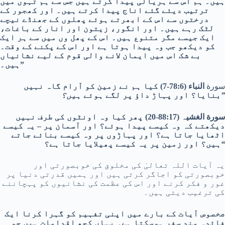
ہیں۔ ہم اس سے ہریالی پیدا کرتے ہیں جس سے ہم تہوں میں
ترتیب دیئے گئے اناج پیدا کرتے ہیں۔ اور کھجور کے
درختوں سے اس کے ابھرتے ہوئے پھلوں کے جھنڈے نیچے
لٹک رہے ہیں۔ اور انگور، زیتون اور انار کے باغات،
ایک جیسے مگر متنوع ہیں۔ اس کے پھل وں میں سے ہر ایک
کو دیکھو جب وہ پیدا ہوتا ہے اور اس کے پکنے کے وقت۔
بے شک اس میں ایمان لانے والی قوم کے لیے نشانیاں
ہیں۔”
سورة
النباء (78:6-7) کیا ہم نے زمین کو آرام گاہ نہیں
ہیں؟”
بنایا؟ اور پہاڑ داؤ پر لگے ہوئے
سورة الغشیہ (88:17-20) پھر کیا وہ اونٹوں کی طرف نہیں
دیکھتے کہ وہ کیسے پیدا ہوئے؟ اور آسمان پر – یہ کیسے
اٹھایا جاتا ہے؟ اور پہاڑوں پر وہ کیسے بنائے جاتے
“
ہیں؟ اور زمین پر یہ کیسے پھیلایا جاتا ہے؟
یہ آیات اللہ تعالیٰ کی مخلوق کی خوبصورتی اور
خوبصورتی کو اجاگر کرتی ہیں اور ہمیں قدرتی دنیا پر
غور و فکر کرنے اور اس کی عظمت کی نشانیوں کو پہچاننے
کی ترغیب دیتی ہیں۔
م
خصوص آیات کے بارے میں اپنی تفہیم کو گہرا کرنا ایک
فائدہ مند سفر ہوسکتا ہے۔ یہاں کچھ اقدامات ہیں جو