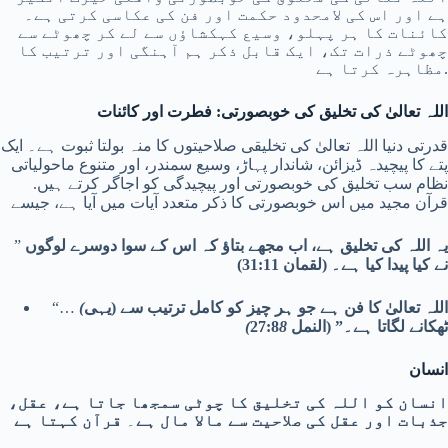
ہے اور اس کی لامحدود حکمت اور فن کی عکاسی کرتی ہے۔
کائنات کا ہر پہلو، وسیع کہکشاؤں سے لے کر چھوٹے سے
چھوٹے ذرات تک، ایک قابل ذکر ہم آہنگی اور ترتیب کا
مظاہرہ کرتا ہے.
اللہ تعالیٰ کی تخلیق کی خوبصورتی
: فطرت اور کائنات
قدرتی دنیا اللہ تعالیٰ کی تخلیقی صلاحیتوں کا منہ بولتا ثبوت ہے۔ ایک
پتے کا پیچیدہ ڈیزائن، شاندار پہاڑ، وسیع سمندر، اور متنوع ماحولیاتی
نظام سب تخلیق کی خوبصورتی اور پیچیدگی کو اجاگر کرتے ہیں.
قرآن مجید میں اس خوبصورتی کا ذکر متعدد آیات میں آیا ہے، جیسے
یہ اللہ کی تخلیق ہے، اب مجھے بتاؤ کہ اس کے سوا دوسرے لوگوں
”
نے کیا پیدا کیا ہے۔ (لقمان 31:11)
یہی) اللہ تعالیٰ کا فن ہے جو ہر چیز کو کامل ترتیب سے
(
“…
ٹھکانے لگاتا ہے۔” (النمل 27:8
8)
انسان
انسان کو اللہ کی تخلیق کا چوٹی سمجھا جاتا ہے، عقل،
جذبات اور عقل کی صلاحیت سے مالا مال ہے
۔
قرآن کہتا ہے