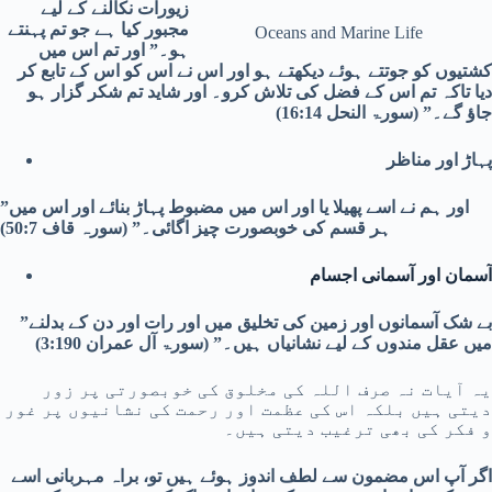
زیورات نکالنے کے لیے
مجبور کیا ہے جو تم پہنتے
Oceans and Marine Life
ہو۔” اور تم اس میں
کشتیوں کو جوتتے ہوئے دیکھتے ہو اور اس نے اس کو اس کے تابع کر
دیا تاکہ تم اس کے فضل کی تلاش کرو۔ اور شاید تم شکر گزار ہو
جاؤ گے۔” (سورۃ النحل 16:14)
پہاڑ اور مناظر
”اور ہم نے اسے پھیلا یا اور اس میں مضبوط پہاڑ بنائے اور اس میں
ہر قسم کی خوبصورت چیز اگائی۔” (سورہ قاف 50:7)
آسمان اور آسمانی اجسام
”بے شک آسمانوں اور زمین کی تخلیق میں اور رات اور دن کے بدلنے
میں عقل مندوں کے لیے نشانیاں ہیں۔” (سورۃ آل عمران 3:190)
یہ آیات نہ صرف اللہ کی مخلوق کی خوبصورتی پر زور
دیتی ہیں بلکہ اس کی عظمت اور رحمت کی نشانیوں پر غور
و فکر کی بھی ترغیب دیتی ہیں۔
اگر آپ اس مضمون سے لطف اندوز ہوئے ہیں تو، براہ مہربانی اسے