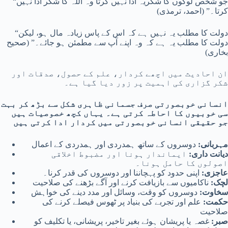
“جو شخص لوگوں کا شکریہ ادا نہیں کرتا وہ اللہ کا شکر ادا نہیں
کرتا۔” (احمد، ترمذی)
“دولت کا مطلب یہ نہیں ہے کہ اس کے پاس زیادہ مال ہو، لیکن
دولت کا مطلب یہ ہے کہ وہ اپنے آپ سے مطمئن ہو جائے۔” (صحیح
بخاری)
ان احادیث میں اچھے کردار، علم کے حصول، صدقات اور
شکر گزاری کی اہمیت پر زور دیا گیا ہے۔
انسانی خوبصورتی صرف جسمانی ظاہری شکل سے بڑھ کر بہت
سی خوبیوں کا احاطہ کرتی ہے۔ یہاں کچھ خصوصیات ہیں
جو حقیقی انسانی خوبصورتی میں کردار ادا کرتی ہیں
مہربانی:
دوسروں کے ساتھ ہمدردی اور ہمدردی کے اعمال
دیانت داری:
ایماندار ہونا اور مضبوط اخلاقی
اصولوں کا حامل ہونا۔
عاجزی:
اپنی حدود کو پہچاننا اور دوسروں کی قدر کرنا۔
لچک:
ناکامیوں سے بازیافت کرنے اور آگے بڑھنے کی صلاحیت
سخاوت:
دوسروں کو وقت، وسائل اور مدد دینے کی خواہش
حکمت:
علم اور تجربے کی بنیاد پر ٹھوس فیصلے کرنے کی
صلاحیت
صبر:
غصہ یا پریشان ہوئے بغیر تاخیر، پریشانی، یا تکلیف کو