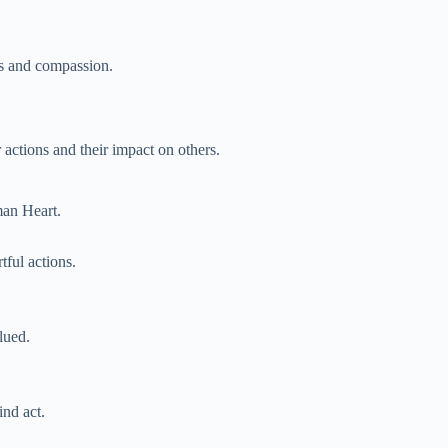
ss and compassion.
 actions and their impact on others.
man Heart.
tful actions.
lued.
nd act.