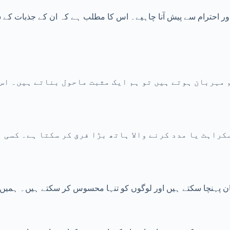
 احترام سے پیش آنا چاہیے۔ اس کا مطلب ہے کہ ان کے جذبات کے 
 مہربان ہوتے ہیں تو ہم ایک مثبت ماحول بناتے ہیں۔ اس
راہٹ یا مدد کرنے والا ہاتھ بڑا فرق کر سکتا ہے۔ کسی ا
ان پہنچا سکتے ہیں اور لوگوں کو تنہا محسوس کر سکتے ہیں۔ ہمیں ک