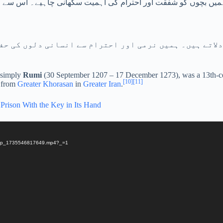
ہمیں بچوں کو شفقت اور احترام کی اہمیت سکھانی چاہیے۔ اس سے انہ
دلاتے ہیں۔ ہمیں نرمی اور احترام سے انسانی دلوں کی حف
r simply
Rumi
(30 September 1207 – 17 December 1273), was a 13th-c
[
10
]
[
11
]
y from
Greater Khorasan
in
Greater Iran
.
 Prison With the Key in Its Hand
champ_1735546817649.mp4?_=1