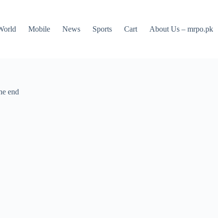
World
Mobile
News
Sports
Cart
About Us – mrpo.pk