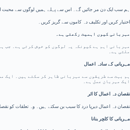
ہم سب ایک دن مر جائیں گے۔ اس سے پہلے ہمیں لوگوں سے محبت اور
اختیار کریں اور تکلیف دہ کاموں سے گریز کریں۔
مہربانی کیوں اہمیت رکھتی ہے۔
مہربانی اہم ہے کیونکہ یہ لوگوں کو خوش کرتی ہے۔ جب ہم
ملتی ہے۔
مہربانی کے سادہ اعمال
ہم بہت سے طریقوں سے مہربانی ظاہر کر سکتے ہیں۔ ایک مسک
ایک مہربان عمل ہے۔
نقصان دہ اعمال کا اثر
نقصان دہ اعمال دیرپا درد کا سبب بن سکتے ہیں۔ وہ تعلقات کو نقص
مہربانی کا کلچر بنانا