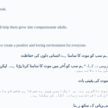
peak.
ll help them grow into compassionate adults.
e create a positive and loving environment for everyone.
ہم سب کو موت کا سامنا ہے: انسانی دلوں کی حفاظت
ہم سب کو آخر میں موت کا سامنا کرنا پڑتا ہے۔ لیکن
“
رومی نے کہا،
کی یاد دلاتے ہیں۔
موت کی یقینی بات
موت ناگزیر ہے۔ یہ ایک ایسی چیز ہے جس کا ہر شخص کو سام
ان کے اثرات سے زیادہ آگاہ کر سکتا ہے۔
مہربانی کے ساتھ رہنا