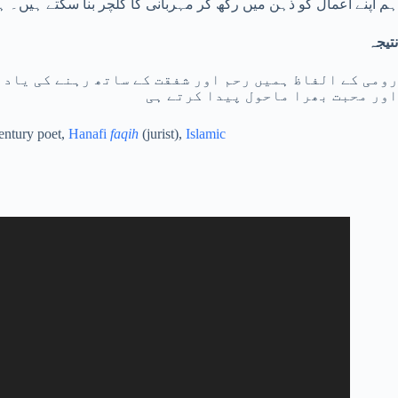
ہم اپنے اعمال کو ذہن میں رکھ کر مہربانی کا کلچر بنا سکتے ہیں۔ 
نتیجہ
رومی کے الفاظ ہمیں رحم اور شفقت کے ساتھ رہنے کی یاد 
اور محبت بھرا ماحول پیدا کرتے ہی
entury poet,
Hanafi
faqih
(jurist),
Islamic