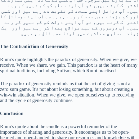
اشتراک کرتے ہیں، تو آپ اپنے علم کو کم نہیں کر رہے
ہیں۔ آپ دراصل اپنی سمجھ کو تقویت دے رہے ہیں اور کسی
اور کو بڑھنے میں مدد کر رہے ہیں۔ جب آپ اپنے وسائل کا
اشتراک کرتے ہیں، تو آپ اپنی دولت کو کم نہیں کر رہے
ہیں۔ آپ دوسروں کے لیے مواقع پیدا کر رہے ہیں اور ایک
زیادہ مساوی معاشرے میں اپنا حصہ ڈال رہے ہیں
The Contradiction of Generosity
Rumi’s quote highlights the paradox of generosity. When we give, we
receive. When we share, we gain. This paradox is at the heart of many
spiritual traditions, including Sufism, which Rumi practised.
The paradox of generosity reminds us that the act of giving is not a
zero-sum game. It’s not about losing something, but about creating a
win-win situation. When we give, we open ourselves up to receiving,
and the cycle of generosity continues.
Conclusion
Rumi’s quote about the candle is a powerful reminder of the
importance of sharing and generosity. It encourages us to be open-
hearted and open-handed, to share our resources and knowledge with