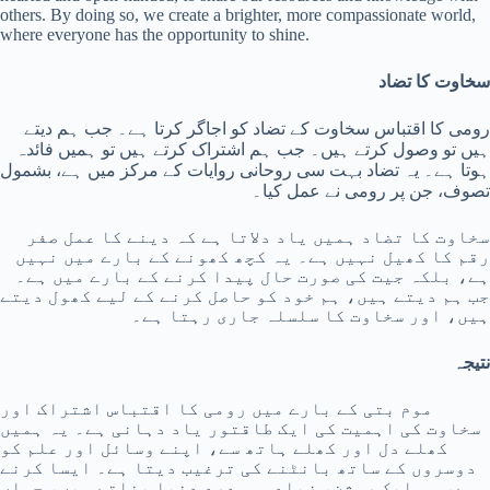
others. By doing so, we create a brighter, more compassionate world,
where everyone has the opportunity to shine.
سخاوت کا تضاد
رومی کا اقتباس سخاوت کے تضاد کو اجاگر کرتا ہے۔ جب ہم دیتے
ہیں تو وصول کرتے ہیں۔ جب ہم اشتراک کرتے ہیں تو ہمیں فائدہ
ہوتا ہے۔ یہ تضاد بہت سی روحانی روایات کے مرکز میں ہے، بشمول
تصوف، جن پر رومی نے عمل کیا۔
سخاوت کا تضاد ہمیں یاد دلاتا ہے کہ دینے کا عمل صفر
رقم کا کھیل نہیں ہے۔ یہ کچھ کھونے کے بارے میں نہیں
ہے، بلکہ جیت کی صورت حال پیدا کرنے کے بارے میں ہے۔
جب ہم دیتے ہیں، ہم خود کو حاصل کرنے کے لیے کھول دیتے
ہیں، اور سخاوت کا سلسلہ جاری رہتا ہے۔
نتیجہ
موم بتی کے بارے میں رومی کا اقتباس اشتراک اور
سخاوت کی اہمیت کی ایک طاقتور یاد دہانی ہے۔ یہ ہمیں
کھلے دل اور کھلے ہاتھ سے، اپنے وسائل اور علم کو
دوسروں کے ساتھ بانٹنے کی ترغیب دیتا ہے۔ ایسا کرنے
سے، ہم ایک روشن، زیادہ ہمدرد دنیا بناتے ہیں، جہاں