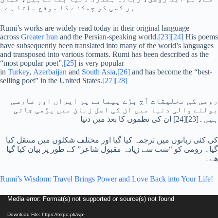
ہر کسی کو چمکنے کا موقع ملتا ہے۔
Rumi’s works are widely read today in their original language
across
Greater Iran
and the Persian-speaking world.
[23]
[24]
His poems
have subsequently been translated into many of the world’s languages
and transposed into various formats. Rumi has been described as the
“most popular poet”,
[25]
is very popular
in
Turkey
,
Azerbaijan
and
South Asia
,
[26]
and has become the “best-
selling poet” in the United States.
[27]
[28]
رومی کی تخلیقات آج بڑے پیمانے پر ایران اور فارسی
بولنے والی دنیا میں ان کی اصل زبان میں پڑھی جاتی
ہیں۔[23][24] ان کی نظموں کا بعد میں دنیا
کی کئی زبانوں میں ترجمہ کیا گیا اور مختلف شکلوں میں منتقل کیا
گیا۔ رومی کو “سب سے زیادہ مقبول شاعر” کے طور پر بیان کیا گیا
ھے۔
Rumi’s Wisdom: Travel Brings Power and Love Back into Your Life!
Video
Media error: Format(s) not supported or source(s) not found
Player
Download File: https://mrpo.pk/wp-