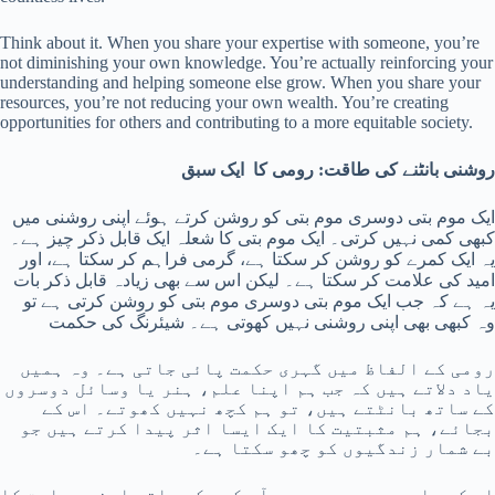
Think about it. When you share your expertise with someone, you’re
not diminishing your own knowledge. You’re actually reinforcing your
understanding and helping someone else grow. When you share your
resources, you’re not reducing your own wealth. You’re creating
opportunities for others and contributing to a more equitable society.
رومی کا ایک سبق
:
روشنی بانٹنے کی طاقت
ایک موم بتی دوسری موم بتی کو روشن کرتے ہوئے اپنی روشنی میں
کبھی کمی نہیں کرتی۔ ایک موم بتی کا شعلہ ایک قابل ذکر چیز ہے۔
یہ ایک کمرے کو روشن کر سکتا ہے، گرمی فراہم کر سکتا ہے، اور
امید کی علامت کر سکتا ہے۔ لیکن اس سے بھی زیادہ قابل ذکر بات
یہ ہے کہ جب ایک موم بتی دوسری موم بتی کو روشن کرتی ہے تو
وہ کبھی بھی اپنی روشنی نہیں کھوتی ہے۔ شیئرنگ کی حکمت
رومی کے الفاظ میں گہری حکمت پائی جاتی ہے۔ وہ ہمیں
یاد دلاتے ہیں کہ جب ہم اپنا علم، ہنر یا وسائل دوسروں
کے ساتھ بانٹتے ہیں، تو ہم کچھ نہیں کھوتے۔ اس کے
بجائے، ہم مثبتیت کا ایک ایسا اثر پیدا کرتے ہیں جو
بے شمار زندگیوں کو چھو سکتا ہے۔
اس کے بارے میں سوچو۔ جب آپ کسی کے ساتھ اپنی مہارت کا