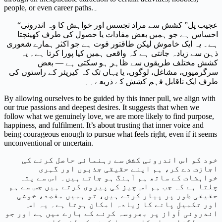
people, or even career paths.۔
“عجیب پل” کشش سے مراد تجسس اور خواہش کا وہ اندرونی
احساس ہے جو ہمیں بعض مفادات یا حصول کی طرف کھینچتا
ہے۔ یہ ایک خاموش لیکن طاقتور قوت ہے جو اکثر ہمارے شعوری
ذہن سے زیادہ جانتی ہے کہ واقعی ہمیں کیا پورا کرتا ہے۔ یہ
کشش مختلف طریقوں سے ظاہر ہو سکتی ہے — بعض
سرگرمیوں، مشاغل، لوگوں، یا یہاں تک کہ کیریئر کے راستوں کی
طرف ایک ناقابل فہم کشش کے ذریعے۔۔
By allowing ourselves to be guided by this inner pull, we align with
our true passions and deepest desires. It suggests that when we
follow what we genuinely love, we are more likely to find purpose,
happiness, and fulfilment. It’s about trusting that inner voice and
being courageous enough to pursue what feels right, even if it seems
unconventional or uncertain.
خود کو اس اندرونی کشش سے رہنمائی حاصل کرنے کی
اجازت دے کر، ہم اپنے حقیقی جذبوں اور گہری
خواہشات کے ساتھ ہم آہنگ ہو جاتے ہیں۔ اس سے پتہ
چلتا ہے کہ جب ہم اس چیز کی پیروی کرتے ہیں جس سے ہم
حقیقی طور پر پیار کرتے ہیں، تو ہمیں مقصد، خوشی
اور تکمیل پانے کا زیادہ امکان ہوتا ہے۔ یہ اس
اندرونی آواز پر بھروسہ کرنے کے بارے میں ہے اور جو