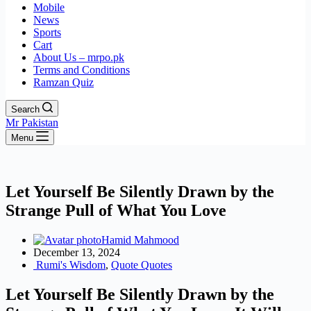
Mobile
News
Sports
Cart
About Us – mrpo.pk
Terms and Conditions
Ramzan Quiz
Search
Mr Pakistan
Menu
Let Yourself Be Silently Drawn by the
Strange Pull of What You Love
Hamid Mahmood
December 13, 2024
Rumi's Wisdom
,
Quote Quotes
Let Yourself Be Silently Drawn by the