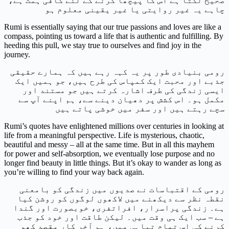
صحیح لگتا ہے اس کا پیچھا کرنے کے لئے کافی ہمت ہے،
چاہے یہ غیر روایتی یا غیر یقینی معلوم ہو
Rumi is essentially saying that our true passions and loves are like a
compass, pointing us toward a life that is authentic and fulfilling. By
heeding this pull, we stay true to ourselves and find joy in the
journey.
رومی بنیادی طور پر یہ کہہ رہے ہیں کہ ہمارے حقیقی
جذبے اور محبت ایک کمپاس کی طرح ہیں، جو ہمیں ایک
ایسی زندگی کی طرف اشارہ کرتے ہیں جو مستند اور
مکمل ہو۔ اس کشش پر دھیان دینے سے، ہم اپنے آپ سے
سچے رہتے ہیں اور سفر میں خوشی پاتے ہیں
Rumi’s quotes have enlightened millions over centuries in looking at
life from a meaningful perspective. Life is mysterious, chaotic,
beautiful and messy – all at the same time. But in all this mayhem
for power and self-absorption, we eventually lose purpose and no
longer find beauty in little things. But it’s okay to wander as long as
you’re willing to find your way back again.
رومی کے اقتباسات نے صدیوں میں زندگی کو بامعنی
نقطہ نظر سے دیکھنے میں لاکھوں لوگوں کو روشن کیا
ہے۔ زندگی پراسرار، افراتفری، خوبصورت اور گندا
ہے – سب ایک ہی وقت میں۔ لیکن طاقت اور خود کو جذب
کرنے کی اس تمام تباہی میں، ہم آخر کار مقصد کھو