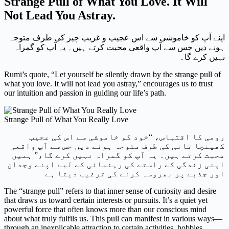
Strange Pull of What You Love. It Will
Not Lead You Astray.
اپنے آپ کو خاموشی سے اس عجیب و غریب چیز کی طرف متوجہ
ہونے دیں جس سے آپ واقعی محبت کرتے ہیں۔ یہ آپ کو گمراہ
نہیں کرے گا۔
Rumi’s quote, “Let yourself be silently drawn by the strange pull of
what you love. It will not lead you astray,” encourages us to trust
our intuition and passion in guiding our life’s path.
Strange Pull of What You Really Love
رومی کا اقتباس، “خود کو خاموشی سے اس کی عجیب
کھینچا تانی کی طرف متوجہ ہونے دیں جس سے آپ واقعی
محبت کرتے ہیں۔ یہ آپ کو گمراہ نہیں کرے گا،” ہمیں
اپنی زندگی کے راستے کی رہنمائی کے لیے اپنے وجدان
اور جذبے پر بھروسہ کرنے کی ترغیب دیتا ہے
The “strange pull” refers to that inner sense of curiosity and desire
that draws us toward certain interests or pursuits. It’s a quiet yet
powerful force that often knows more than our conscious mind
about what truly fulfils us. This pull can manifest in various ways—
through an inexplicable attraction to certain activities, hobbies,