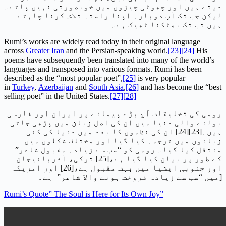
دیتے ہیں اور چھوٹی چیزوں میں خوبصورتی نہیں پاتے۔
لیکن جب تک آپ دوبارہ اپنا راستہ تلاش کرنا چاہتے
ہیں تب تک بھٹکنا ٹھیک ہے۔
Rumi’s works are widely read today in their original language
across
Greater Iran
and the Persian-speaking world.
[23]
[24]
His
poems have subsequently been translated into many of the world’s
languages and transposed into various formats. Rumi has been
described as the “most popular poet”,
[25]
is very popular
in
Turkey
,
Azerbaijan
and
South Asia
,
[26]
and has become the “best
selling poet” in the United States.
[27]
[28]
رومی کی تخلیقات آج بڑے پیمانے پر ایران اور فارسی
بولنے والی دنیا میں ان کی اصل زبان میں پڑھی جاتی
ہیں۔[23][24] ان کی نظموں کا بعد میں دنیا کی کئی
زبانوں میں ترجمہ کیا گیا اور مختلف شکلوں میں
منتقل کیا گیا۔ رومی کو “سب سے زیادہ مقبول شاعر”
کے طور پر بیان کیا گیا ہے،[25] ترکی، آذربائیجان
اور جنوبی ایشیا میں بہت مقبول ہے،[26] اور امریکہ
میں “سب سے زیادہ فروخت ہونے والا شاعر” ہے۔]
Rumi’s Quote” The Soul is Here for Its Own Joy”