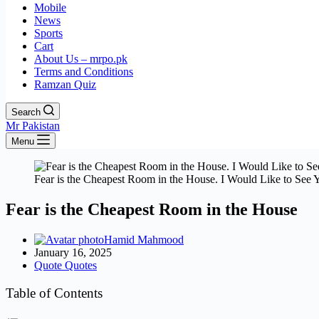
Mobile
News
Sports
Cart
About Us – mrpo.pk
Terms and Conditions
Ramzan Quiz
Search
Mr Pakistan
Menu
Fear is the Cheapest Room in the House. I Would Like to See Y
Fear is the Cheapest Room in the House
Hamid Mahmood
January 16, 2025
Quote Quotes
Table of Contents