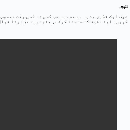
نتیجہ
خوف ایک فطری جذبہ ہے جسے ہم سب کسی نہ کسی وقت محسوس 
کریں۔ اپنے خوف کا سامنا کرنے، مثبت رہنے، اپنا خیال 