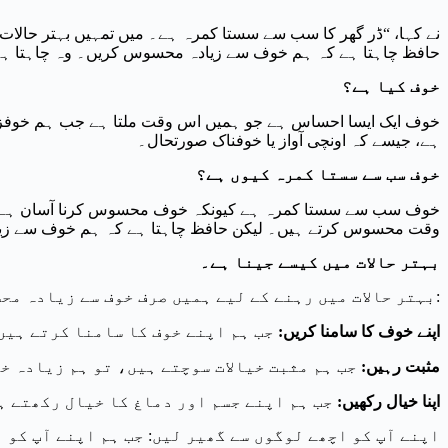
نے کہا، “ڈر گھر کا سب سے سستا کمرہ ہے۔ میں تمہیں بہتر حالات
حافظ چاہتا ہے کہ ہم خوف سے زیادہ محسوس کریں۔ وہ چاہتا ہ
خوف کیا ہے؟
خوف ایک ایسا احساس ہے جو ہمیں اس وقت ملتا ہے جب ہم خوفزد
ہے، جیسے کہ اونچی آواز یا خوفناک صورتحال۔
خوف سب سے سستا کمرہ کیوں ہے؟
خوف سب سے سستا کمرہ ہے کیونکہ خوف محسوس کرنا آسان ہے۔ ہ
وقت محسوس کرتے ہیں۔ لیکن حافظ چاہتا ہے کہ ہم خوف سے زی
بہتر حالات میں کیسے جینا ہے۔
بہتر حالات میں رہنے کے لیے ہمیں صرف خوف سے زیادہ محسوس کرنے کی ضرورت ہے۔ ہمیں خوش اور آزاد محسوس کرنے کی ضرورت ہے۔ ایسا کرنے کے کچھ طریقے یہ ہیں:
اپنے خوف کا سامنا کریں:
جب ہم اپنے خوف کا سامنا کرتے ہیں
مثبت رہیں:
جب ہم مثبت خیالات سوچتے ہیں، تو ہم زیادہ خ
اپنا خیال رکھیں:
جب ہم اپنے جسم اور دماغ کا خیال رکھتے ہ
اپنے آپ کو اچھے لوگوں سے گھیر لیں: جب ہم اپنے آپ کو 