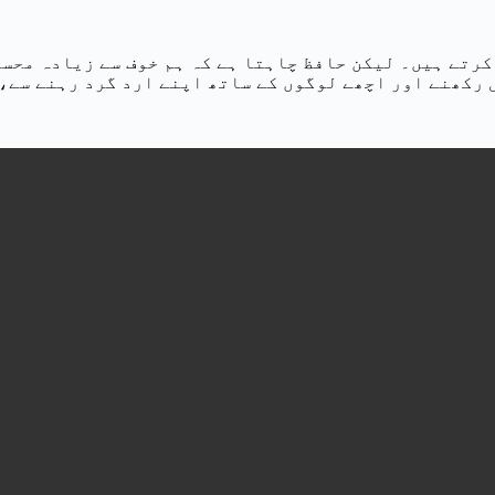
کرتے ہیں۔ لیکن حافظ چاہتا ہے کہ ہم خوف سے زیادہ محس
رکھنے اور اچھے لوگوں کے ساتھ اپنے ارد گرد رہنے سے، ہ