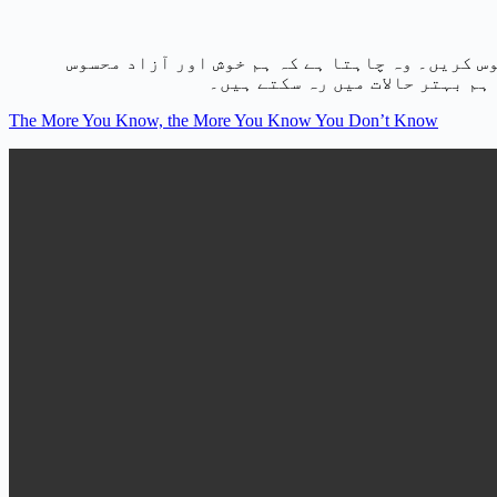
وس کریں۔ وہ چاہتا ہے کہ ہم خوش اور آزاد محسوس
م بہتر حالات میں رہ سکتے ہیں۔
The More You Know, the More You Know You Don’t Know