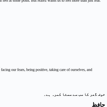
l feel at some point. But Hafez wants us to feel more than just fear.
 facing our fears, being positive, taking care of ourselves, and
خوف گھر کا سب سے سستا کمرہ ہے۔
حافظ