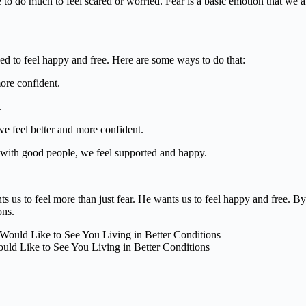
e to do much to feel scared or worried. Fear is a basic emotion that we al
eed to feel happy and free. Here are some ways to do that:
ore confident.
.
e feel better and more confident.
with good people, we feel supported and happy.
ts us to feel more than just fear. He wants us to feel happy and free. By
ons.
uld Like to See You Living in Better Conditions