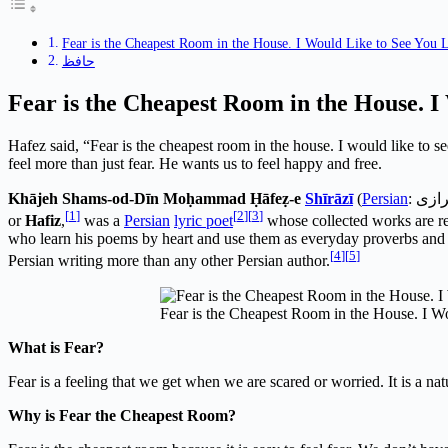
Fear is the Cheapest Room in the House. I Would Like to See You L
حافظ
Fear is the Cheapest Room in the House. I 
Hafez said, “Fear is the cheapest room in the house. I would like to se
feel more than just fear. He wants us to feel happy and free.
Khājeh Shams-od-Dīn Moḥammad Ḥāfeẓ-e
Shīrāzī
(
Persian
:
رازی
[
1
]
[
2
]
[
3
]
or
Hafiz
,
was a
Persian
lyric poet
whose collected works are 
who learn his poems by heart and use them as everyday proverbs and s
[
4
]
[
5
]
Persian writing more than any other Persian author.
Fear is the Cheapest Room in the House. I Wo
What is Fear?
Fear is a feeling that we get when we are scared or worried. It is a nat
Why is Fear the Cheapest Room?