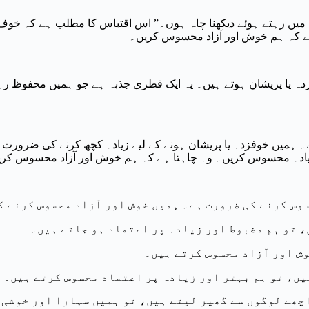
 میں رہتے ہوئے دیکھنا چاہ ہوں۔” اس اقتباس کا مطلب ہے کہ خوف
ے کہ ہم خوش اور آزاد محسوس کریں۔
ہ یا پریشان ہوتے ہیں۔ یہ ایک فطری جذبہ ہے جو ہمیں محفوظ ر
میں خوفزدہ یا پریشان ہونے کے لیے زیادہ کچھ کرنے کی ضرورت
ادہ محسوس کریں۔ وہ چاہتا ہے کہ ہم خوش اور آزاد محسوس کر
، تو ہم مضبوط اور زیادہ پر اعتماد ہو جاتے ہیں۔
وش اور آزاد محسوس کرتے ہیں۔
یں، تو ہم بہتر اور زیادہ پر اعتماد محسوس کرتے ہیں۔
اچھے لوگوں سے گھیر لیتے ہیں، تو ہمیں سہارا اور خوشی