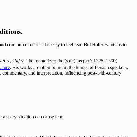
ditions.
c and common emotion. It is easy to feel fear. But Hafez wants us to
حافظ
,
Ḥāfeẓ
, ‘the memorizer; the (safe) keeper’; 1325–1390)
rature
. His works are often found in the homes of Persian speakers,
 commentary, and interpretation, influencing post-14th-century
r a scary situation can cause fear.