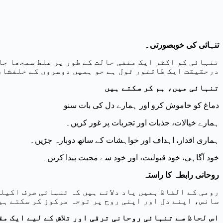
تنہائی کی خوبصورتی
۔
تنہائی کو اکثر ایک منفی حالت کے طور پر غلط سمجھا جا
درحقیقت ایک طاقتور ٹول ہے جو ہمیں دوسروں کے خلفشار
تنہائی میں، ہم کر سکتے ہیں
دماغ کو خاموش کرو اور ہمارے دل کی بات سنو
ہمارے خیالات، جذبات اور تجربات پر غور کریں۔
ہماری اقدار، اہداف اور خواہشات کے ساتھ دوبارہ جڑیں۔
خود آگاہی، خود قبولیت، اور خود سے محبت پیدا کریں۔
روحانی رابطہ کا راستہ
رومی کے الفاظ ہمیں یاد دلاتے ہیں کہ تنہائی صرف اکیلے
سانس، اپنے دل اور اپنی روح پر توجہ مرکوز کر سکتے ہی
اس لحاظ سے تنہائی روحانی ترقی اور تلاش کے لیے ایک مق