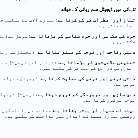
تنہائی میں ڈیجیٹل سم ربائی کے فوائد
تناؤ اور اضطراب کو کم کرتا ہے
ہمارے آلات سے مسلسل جڑ
اجازت ملتی ہے۔
خود کی عکاسی اور خود شناسی کو بڑھاتا ہے
سوشل میڈیا ا
سکتے ہیں۔
ذہنی وضاحت اور توجہ کو بہتر بناتا ہے
ڈیجیٹل سم ربائ
تنہائی اور ڈیجیٹل سم ر
:
تخلیقی صلاحیتوں کو بڑھاتا ہے
اندرونی ذرائع کو متاثر کر سکتے ہیں۔
ذاتی ترقی اور ترقی کی حمایت کرتا ہے
ڈیجیٹل دنیا سے م
ہوتی ہے۔
ڈیجیٹل ڈیٹوکسی
:
ذہن سازی اور موجودگی کو فروغ دیتا ہے
توجہ مرکوز کرتا ہے۔
سونے سے پہلے اسکرینو
:
نیند کے معیار کو بہتر بناتا ہے
روشنی ہماری نیند کے انداز میں مداخلت کر سکتی ہے۔