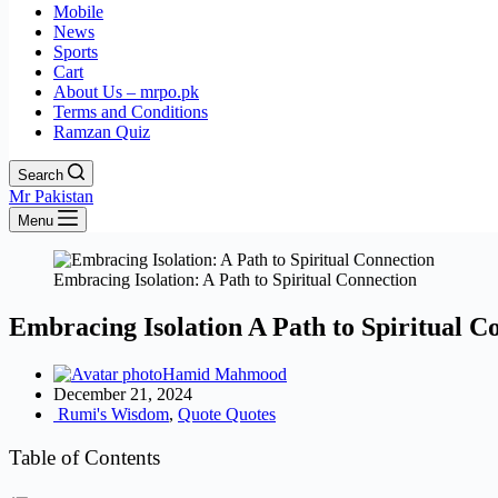
Mobile
News
Sports
Cart
About Us – mrpo.pk
Terms and Conditions
Ramzan Quiz
Search
Mr Pakistan
Menu
Embracing Isolation: A Path to Spiritual Connection
Embracing Isolation A Path to Spiritual C
Hamid Mahmood
December 21, 2024
Rumi's Wisdom
,
Quote Quotes
Table of Contents