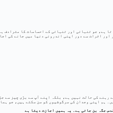
تا ہے، جو تنہائی اور تنہائی کے احساسات کا مترادف ہے
 اور اثرات سے دور اپنی اندرونی دنیا میں جانے کی اجا
 رہنے کی حالت نہیں ہے، بلکہ اپنے آپ سے بڑی چیز سے جڑ
ں۔ ہم اپنی وجدان کی سرگوشیوں کو سن سکتے ہیں، جو ہمار
دس جگہ بن جاتی ہے۔ یہ ہمیں اجازت دیتا ہے