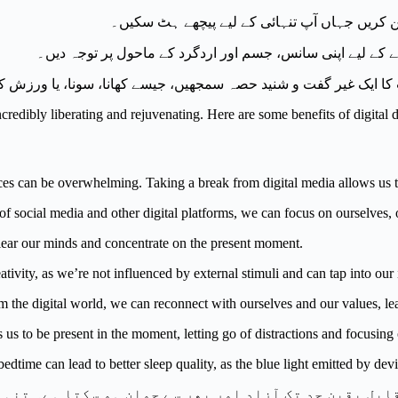
:  کریں جہاں آپ تنہائی کے لیے پیچھے ہٹ سکیں۔
ے کے لیے اپنی سانس، جسم اور اردگرد کے ماحول پر توجہ دیں۔
کا ایک غیر گفت و شنید حصہ سمجھیں، جیسے کھانا، سونا، یا ورزش ک
edibly liberating and rejuvenating. Here are some benefits of digital de
ces can be overwhelming. Taking a break from digital media allows us 
s of social media and other digital platforms, we can focus on ourselves,
 clear our minds and concentrate on the present moment.
eativity, as we’re not influenced by external stimuli and can tap into our 
m the digital world, we can reconnect with ourselves and our values, le
s us to be present in the moment, letting go of distractions and focusin
edtime can lead to better sleep quality, as the blue light emitted by devi
بل یقین حد تک آزاد اور پھر سے جوان ہو سکتا ہے۔ تنہا