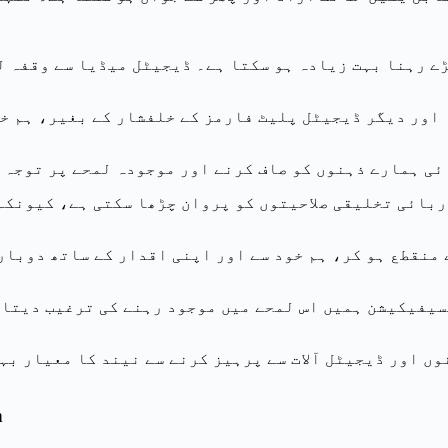
ے رہنا بہت زیادہ ہو سکتا ہے۔ ڈیجیٹل میڈیا سے وقفہ لی
ور دیگر ڈیجیٹل پلیٹ فارمز کے خلفشار کے بغیر، ہم خود،
ی ہمارے ذہنوں کو صاف کرنے اور موجودہ لمحے پر توجہ مر
بائی تخلیقی صلاحیتوں کو پروان چڑھا سکتی ہے، کیونکہ
نقطع ہو کر، ہم خود سے اور اپنی اقدار کے ساتھ دوبارہ 
فیکیشن ہمیں اس لمحے میں موجود رہنے کی ترغیب دیتا ہ
ں اور ڈیجیٹل آلات سے پرہیز کرنے سے نیند کا معیار بہت
n