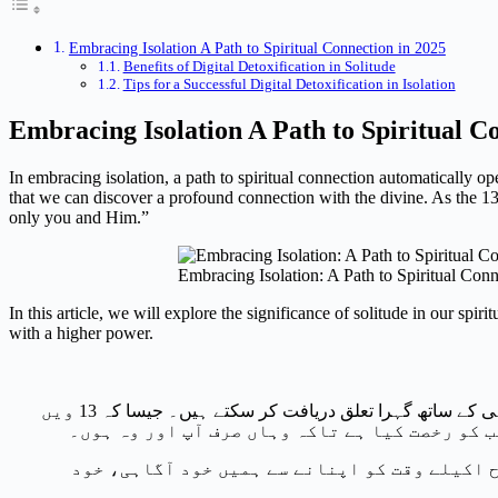
Embracing Isolation A Path to Spiritual Connection in 2025
Benefits of Digital Detoxification in Solitude
Tips for a Successful Digital Detoxification in Isolation
Embracing Isolation A Path to Spiritual C
In embracing isolation, a path to spiritual connection automatically ope
that we can discover a profound connection with the divine. As the 13
only you and Him.”
Embracing Isolation: A Path to Spiritual Con
In this article, we will explore the significance of solitude in our sp
with a higher power.
تنہائی کی خاموشی میں، ہم اکثر اپنے آپ کو اپنے گہرے خیالات اور جذبات سے آمنے سامنے پاتے ہیں۔ یہیں، اس پرسکون جگہ میں، ہم الہی کے ساتھ گہرا تعلق دریافت کر سکتے ہیں۔ جیسا کہ 13 ویں
ح اکیلے وقت کو اپنانے سے ہمیں خود آگاہی، خود