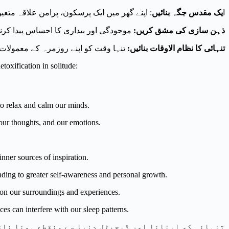
ا
یک مقدس جگہ بنائیں
اپنے گھر میں ایک پرسکون، پرامن علاقہ متعین
موجودگی اور بیداری کا احساس پیدا کرن
:
ذہن سازی کی مشق کریں
تنہا وقت کو اپنے روزمرہ کے معمولات 
:
تنہائی کا نظام الاوقات بنائیں
toxification in solitude:
to relax and calm our minds.
 our thoughts, and our emotions.
inner sources of inspiration.
ading to greater self-awareness and personal growth.
g on our surroundings and experiences.
ces can interfere with our sleep patterns.
تنہائی کو اپنانا اور ڈیجیٹل دنیا سے منقطع ہونا ناقا