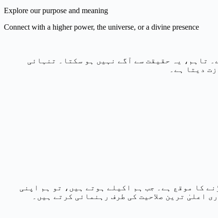
Explore our purpose and meaning
Connect with a higher power, the universe, or a divine presence
۔ تاہم، یہ حقیقت سے آگے نہیں ہو سکتا۔ تنہائی
زت دیتا ہے۔
نے کا موقع ہے۔ جب ہم اکیلے ہوتے ہیں، تو ہم اپنی
ی اعلیٰ ترین صلاحیت کی طرف رہنمائی کرتے ہیں۔