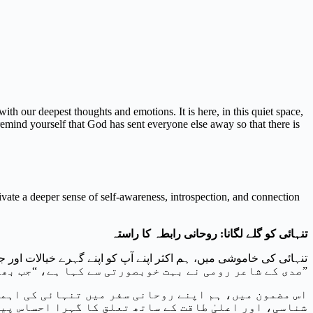
with our deepest thoughts and emotions. It is here, in this quiet space,
emind yourself that God has sent everyone else away so that there is
tivate a deeper sense of self-awareness, introspection, and connection
روحانی رابطہ کا راستہ
:
تنہائی کو گلے لگانا
صدی کے شاعر رومی نے بہت خوبصورتی سے کہا ہے، “جب بھی آپ اکیلے ہوں، اپنے آپ کو یاد دلائیں کہ خدا نے باقی سب کو رخصت کیا ہے تاکہ وہاں صرف آپ اور وہ ہوں۔”
اس مضمون میں، ہم اپنے روحانی سفر میں تنہائی کی اہمیت
شناسی، اور اعلیٰ طاقت کے ساتھ تعلق کا گہرا احساس پی