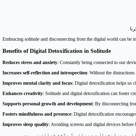
رنا۔
Embracing solitude and disconnecting from the digital world can be incr
Benefits of Digital Detoxification in Solitude
Reduces stress and anxiety
: Constantly being connected to our devi
Increases self-reflection and introspection
: Without the distraction
Improves mental clarity and focus
: Digital detoxification helps us
Enhances creativity
: Solitude and digital detoxification can foster cr
Supports personal growth and development
: By disconnecting fro
Fosters mindfulness and presence
: Digital detoxification encourage
Improves sleep quality
: Avoiding screens and digital devices before b
ئی میں ڈیجیٹل سم ربائی کے کچھ فوائد یہ ہیں