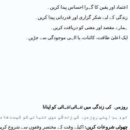
اعتماد اور یقین کا گہرا احساس پیدا کریں۔
زندگی کے لیے شکر گزاری اور قدردانی پیدا کریں۔
ہمارے مقصد اور معنی کو دریافت کریں۔
ایک اعلیٰ طاقت، کائنات، یا الہی موجودگی سے جڑیں۔
تنہائی کو اپنانا
/
روزمرہ کی زندگی میں تنہائی
تو، ہم اپنی روزمرہ کی زندگی میں تنہائی کو کیسے شامل
اکیلے وقت کے مختصر وقفوں سے شروع کریں، جیسے کہ دن میں 10-15 منٹ، اور جیسے جیسے آپ زی
:
چھوٹی شروعات کریں