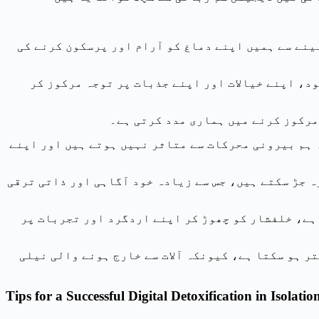
: نے سے ہمیں اپنے دماغ کو آرام اور پرسکون کرنے کی
:  اپنے خیالات اور اپنے جذبات پر توجہ مرکوز کر
: کوز کرنے میں ہماری مدد کرتی ہے۔
 ہم بیرونی محرکات سے متاثر نہیں ہوتے ہیں اور اپنے
: جڑ سکتے ہیں، جس سے زیادہ خود آگاہی اور ذاتی ترقی
ے، خلفشار کو چھوڑ کر اپنے اردگرد اور تجربات پر
ر ہو سکتا ہے، کیونکہ آلات سے خارج ہونے والی نیلی
Tips for a Successful Digital Detoxification in Isolatio