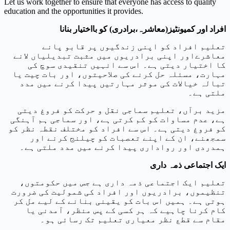
Let us work together to ensure that everyone has access to quality
education and the opportunities it provides.
افراد اور کمیونٹیز(معاشرہ،برادری) کو بااختیار بنانا
تعلیم افراد کو اپنی زندگیوں پر قابو پانے
معاشرےاور اپنی برادریوں میں مثبت تبدیلیاں لانے
کا اختیار دیتی ہے۔ اس سے انہیں تنقیدی سوچ کی
مہارت، مسئلہ حل کرنے کی صلاحیتوں، اور بات چیت یا
تبالہ خیالات کی موثر مہارتیں پیدا کرنے میں مدد
ملتی ہے۔
مزید برآں، تعلیم سماجی نقل و حرکت کو فروغ دیتی
ہے، عدم مساوات کو کم کرتی ہے، اور سماجی ہم آہنگی
کو فروغ دیتی ہے۔ اس سے افراد کو مختلف نقطہ نظر کو
سمجھنے، ان کے اپنے تعصبات کو چیلنج کرنے اور
ہمدردی اور رواداری پیدا کرنے میں مدد ملتی ہے۔
ایک اجتماعی ذمہ داری
تعلیم ایک اجتماعی ذمہ داری ہے جس میں حکومتوں،
تنظیموں، برادریوں اور افراد کی شمولیت کی ضرورت
ہوتی ہے۔ ہمیں اس بات کو یقینی بنانے کے لیے مل کر
کام کرنا چاہیے کہ ہر کسی کے پس منظر، آمدنی یا
مقام سے قطع نظر معیاری تعلیم تک رسائی ہو۔