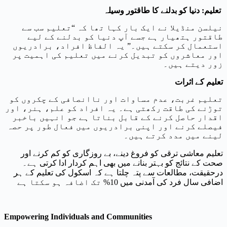
تعلیم: دنیا کو بدلنے کا طاقتور وسیلہ
نیلسن منڈیلا نے ایک بار کہا تھا کہ “تعلیم سب سے
طاقتور ہتھیار ہے جسے آپ دنیا کو بدلنے کے لیے
استعمال کر سکتے ہیں۔” یہ الفاظ افراد، برادریوں
اور معاشروں کو تبدیل کرنے میں تعلیم کی اہمیت پر
زور دیتے ہیں۔
تعلیم کے اثرات
تعلیم غربت، عدم مساوات اور ناانصافی کے چکروں کو
توڑنے کی طاقت رکھتی ہے۔ یہ افراد کو علم، ہنر، اور
اقدار حاصل کرنے کے قابل بناتا ہے جو انہیں باخبر
فیصلے کرنے اور اپنی برادریوں میں فعال طور پر حصہ
لینے میں مدد کرتے ہیں۔
تعلیم معاشی ترقی کو فروغ دینے، بے روزگاری کو کم کرنے اور
صحت کے نتائج کو بہتر بنانے میں بھی اہم کردار ادا کرتی ہے۔
درحقیقت، مطالعات سے پتہ چلتا ہے کہ اسکول کی تعلیم کے ہر
اضافی سال فرد کی آمدنی میں 10% تک اضافہ ہو سکتا ہے
Empowering Individuals and Communities