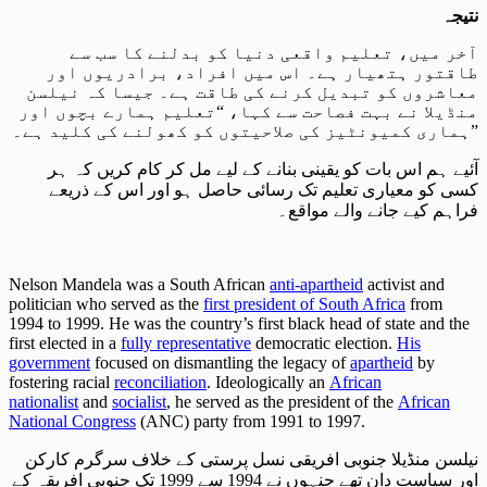
نتیجہ
آخر میں، تعلیم واقعی دنیا کو بدلنے کا سب سے
طاقتور ہتھیار ہے۔ اس میں افراد، برادریوں اور
معاشروں کو تبدیل کرنے کی طاقت ہے۔ جیسا کہ نیلسن
منڈیلا نے بہت فصاحت سے کہا، “تعلیم ہمارے بچوں اور
ہماری کمیونٹیز کی صلاحیتوں کو کھولنے کی کلید ہے۔”
آئیے ہم اس بات کو یقینی بنانے کے لیے مل کر کام کریں کہ ہر
کسی کو معیاری تعلیم تک رسائی حاصل ہو اور اس کے ذریعے
فراہم کیے جانے والے مواقع۔
Nelson Mandela was a South African
anti-apartheid
activist and
politician who served as the
first president of South Africa
from
1994 to 1999. He was the country’s first black head of state and the
first elected in a
fully representative
democratic election.
His
government
focused on dismantling the legacy of
apartheid
by
fostering racial
reconciliation
. Ideologically an
African
nationalist
and
socialist
, he served as the president of the
African
National Congress
(ANC) party from 1991 to 1997.
نیلسن منڈیلا جنوبی افریقی نسل پرستی کے خلاف سرگرم کارکن
اور سیاست دان تھے جنہوں نے 1994 سے 1999 تک جنوبی افریقہ کے