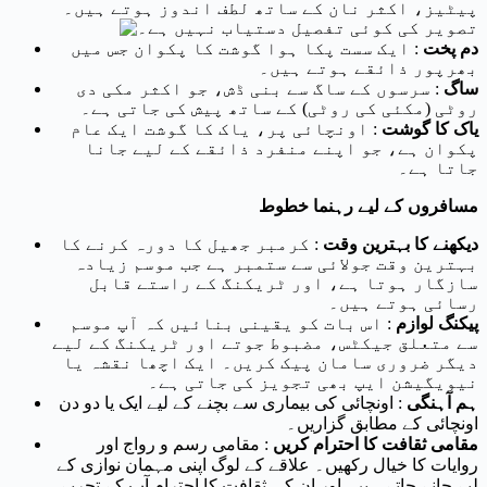
پیٹیز، اکثر نان کے ساتھ لطف اندوز ہوتے ہیں۔
دم پخت
: ایک سست پکا ہوا گوشت کا پکوان جس میں
بھرپور ذائقے ہوتے ہیں۔
ساگ
: سرسوں کے ساگ سے بنی ڈش، جو اکثر مکی دی
روٹی (مکئی کی روٹی) کے ساتھ پیش کی جاتی ہے۔
یاک کا گوشت
: اونچائی پر، یاک کا گوشت ایک عام
پکوان ہے، جو اپنے منفرد ذائقے کے لیے جانا
جاتا ہے۔
مسافروں کے لیے رہنما خطوط
دیکھنے کا بہترین وقت
: کرمبر جھیل کا دورہ کرنے کا
بہترین وقت جولائی سے ستمبر ہے جب موسم زیادہ
سازگار ہوتا ہے، اور ٹریکنگ کے راستے قابل
رسائی ہوتے ہیں۔
پیکنگ لوازم
: اس بات کو یقینی بنائیں کہ آپ موسم
سے متعلق جیکٹس، مضبوط جوتے اور ٹریکنگ کے لیے
دیگر ضروری سامان پیک کریں۔ ایک اچھا نقشہ یا
نیویگیشن ایپ بھی تجویز کی جاتی ہے۔
ہم آہنگی
: اونچائی کی بیماری سے بچنے کے لیے ایک یا دو دن
اونچائی کے مطابق گزاریں۔
مقامی ثقافت کا احترام کریں
: مقامی رسم و رواج اور
روایات کا خیال رکھیں۔ علاقے کے لوگ اپنی مہمان نوازی کے
لیے جانے جاتے ہیں، اور ان کی ثقافت کا احترام آپ کے تجربے