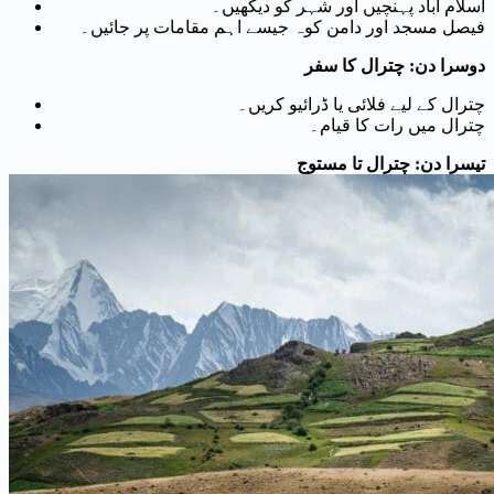
اسلام آباد پہنچیں اور شہر کو دیکھیں۔
فیصل مسجد اور دامن کوہ جیسے اہم مقامات پر جائیں۔
دوسرا دن: چترال کا سفر
چترال کے لیے فلائی یا ڈرائیو کریں۔
چترال میں رات کا قیام۔
تیسرا دن: چترال تا مستوج