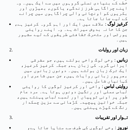
خطے کے بنیادی نسلی گروہوں میں سے ایک ہیں۔ وہ
اپنے چراگاہی طرز زندگی، یاکوں، بھیڑوں اور
بکریوں کو اونچائی والی چراگاہوں میں چرانے
کے لیے جانا جاتا ہے۔
کرغیز لوگ
: علاقے میں ایک اور اہم گروہ کرغیز ہے،
جن کا خانہ بدوش میراث ہے۔ وہ اپنے روایتی
یورٹس اور متحرک ثقافتی طریقوں کے لیے مشہور
ہیں۔
زبان اور روایات
زبانیں
: وخی لوگ واخی بولتے ہیں، جو مشرقی
ایرانی گروہ کی زبان ہے، جبکہ کرغیز کرغیز،
ایک ترک زبان بولتے ہیں۔ دونوں زبانوں میں
بھرپور زبانی روایات ہیں، جن میں شاعری اور
کہانیاں شامل ہیں۔
روایتی لباس
: واخی اور کرغیز لوگوں کا روایتی
لباس عملی اور رنگین دونوں ہوتا ہے۔ مرد عام
طور پر اونی ٹوپیاں اور لمبے لباس پہنتے ہیں،
جبکہ خواتین پیچیدہ کڑھائی سے مزین چمکدار
رنگ کے کپڑے پہنتی ہیں۔
تہوار اور تقریبات
نوروز
: وخی لوگوں کی طرف سے منایا جاتا ہے،