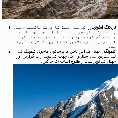
ٹریکنگ ایڈونچرز
: کرمبر جھیل کا ٹریک پاکستان میں
ہائیکنگ ایڈونچرز میں سے ایک سمجھا جاتا ہے۔
یہ سفر آپ کو سرسبز و شاداب وادیوں سے لے کر
ناہموار پہاڑی علاقوں تک متنوع مناظر سے گزرتا
ہے۔
کیمپنگ
: جھیل کے آس پاس کا پرسکون ماحول کیمپنگ کے
لیے بہترین ہے۔ ستاروں کی چھت کے نیچے رات گزاریں اور
جھیل کے اوپر شاندار طلوع آفتاب تک جاگیں۔