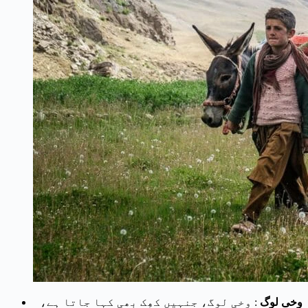
وخی لوگ
: وخی لوگ، جنہیں کھِک بھی کہا جاتا ہے،