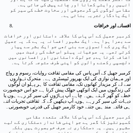
انہیں روایتی کھانا اور چائے پیش کی جاتی ہے۔
مقامی لوگوں کی گرمجوشی اور سخاوت خطے کی سیر کو
ایک یادگار تجربہ بناتی ہے۔
افسانے اور خرافات
کرمبر جھیل کے آس پاس کا علاقہ داستانوں اور خرافات
سے بھرا ہوا ہے۔ ایک مشہور افسانہ یہ ہے کہ یہ جھیل
ایک پری کے آنسوؤں سے بنی تھی جو ایک بشر سے پیار
کرتی تھی۔ یہ صوفیانہ پہلو اس خطے کی رغبت میں
اضافہ کرتا ہے، جو لوک داستانوں اور افسانوں میں
دلچسپی رکھنے والوں کو اپنی طرف متوجہ کرتا ہے۔
کرمبر جھیل کے آس پاس کی مقامی ثقافت روایات، رسوم و رواج
اور مہمان نوازی کی ایک بھرپور ٹیپسٹری ہے۔ متحرک تہواروں
سے لے کر مزیدار کھانوں تک، مقامی ثقافت کا ہر پہلو ان لوگوں
کی زندگیوں میں ایک انوکھی جھلک پیش کرتا ہے جو اس خوبصورت
خطے کو گھر کہتے ہیں۔ چاہے آپ پہاڑوں کی سیر کر رہے ہوں یا
دیہات کی سیر کر رہے ہوں، آپ دیکھیں گے کہ ثقافتی تجربات اتنے
ہی فائدہ مند ہیں جتنے خود کارمبر جھیل کی قدرتی خوبصورتی۔
کرمبر جھیل کے آس پاس کا علاقہ متعدد مقامی
کمیونٹیز کا گھر ہے جو اپنی شاندار دستکاری کے لیے
مشہور ہیں۔ یہ دستکاری نہ صرف خوبصورت ہیں بلکہ
مقامی لوگوں کے بھرپور ثقافتی ورثے اور روایات کی