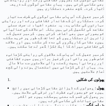
بھی عکاسی کرتی ہیں۔ یہاں مقامی لوگوں کے ذریعہ
تیار کردہ کچھ منفرد دستکاری ہیں:
کرمبر جھیل کے آس پاس مقامی لوگوں کی طرف سے تیار
کردہ دستکاری ان کے شاندار ثقافتی ورثے اور روایتی
مہارتوں کی عکاس ہے۔ یہ منفرد اشیاء نہ صرف عملی
مقاصد کی تکمیل کرتی ہیں بلکہ اس علاقے کی جمالیاتی
خوبصورتی میں بھی اضافہ کرتی ہیں۔ کرمبر جھیل کے
زائرین ان دستکاریوں کو تحائف کے طور پر خرید سکتے
ہیں، مقامی کاریگروں کی مدد کر سکتے ہیں اور علاقے
کی ثقافتی میراث کا ایک ٹکڑا گھر لے جا سکتے ہیں۔
کرمبر جھیل کے آس پاس کے علاقوں کی روایتی کڑھائی،
خاص طور پر واخی اور کرغیز برادریوں میں، ثقافتی
اور روحانی اہمیت رکھنے والی علامتوں سے مالا مال
ہے۔ یہاں ان کی کڑھائی میں استعمال ہونے والی کچھ
عام علامتیں ہیں:
پھولوں کی شکلیں
پھول
: پھولوں کے ڈیزائن مقامی کڑھائی میں رائج
ہیں، جو خوبصورتی، فطرت اور ترقی کی علامت ہیں۔
ہر پھول کی قسم کے معنی ہوسکتے ہیں، جو اکثر
مقامی نباتات کی عکاسی کرتے ہیں۔
پتے اور انگور
: یہ شکلیں زندگی، تسلسل اور فطرت سے