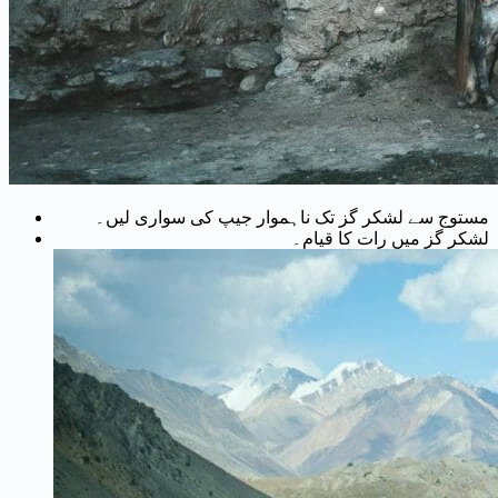
مستوج سے لشکر گز تک ناہموار جیپ کی سواری لیں۔
لشکر گز میں رات کا قیام۔