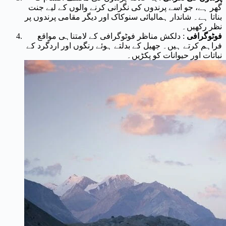
گھر ہے، جو اسے پرندوں کی نگرانی کرنے والوں کے لیے جنت
بناتا ہے۔ شاندار ہمالیائی سنوکاک اور دیگر مقامی پرندوں پر
نظر رکھیں۔
فوٹوگرافی
: دلکش مناظر فوٹوگرافی کے لامتناہی مواقع
فراہم کرتے ہیں۔ جھیل کے بدلتے ہوئے رنگوں اور اردگرد کے
نباتات اور حیوانات کو پکڑیں۔