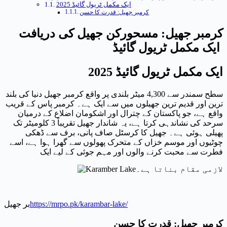
ایک مکمل ٹریول گائیڈ 2025
کرمبر جھیل: قدرت کا حسن
کرمبر جھیل: مسحورکن جھیل کی دریافت
ایک مکمل ٹریول گائیڈ
ایک مکمل ٹریول گائیڈ 2025
سطح سمندر سے 4,300 میٹر بلندی پر واقع کرمبر جھیل دنیا کی بلند
ترین اور قدیم ترین جھیلوں میں سے ایک ہے۔ کرمبر پاس کے قریب
واقع ہے، جو پاکستان کے چترال اور اشکومان اضلاع کے درمیان
سرحد کی نشاندہی کرتا ہے، یہ شاندار جھیل تقریباً 3 کلومیٹر تک
پھیلی ہوئی ہے۔ جھیل کا کرسٹل صاف پانی، برف سے ڈھکی
چوٹیوں اور موسم خزاں کے متحرک پھولوں سے گھرا ہوا ہے، اسے
فطرت سے محبت کرنے والوں اور مہم جوئی کے لیے ایک
لازمی مقام بناتا ہے۔
https://mrpo.pk/karambar-lake/
بر جھیل
کرمبر جھیل: قدرت کا حسن