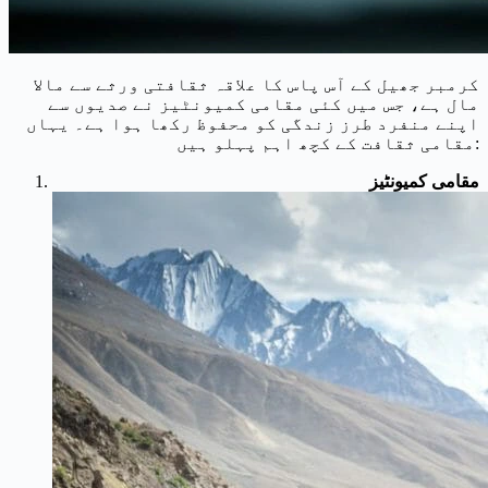
کرمبر جھیل کے آس پاس کا علاقہ ثقافتی ورثے سے مالا
مال ہے، جس میں کئی مقامی کمیونٹیز نے صدیوں سے
اپنے منفرد طرز زندگی کو محفوظ رکھا ہوا ہے۔ یہاں
مقامی ثقافت کے کچھ اہم پہلو ہیں:
مقامی کمیونٹیز