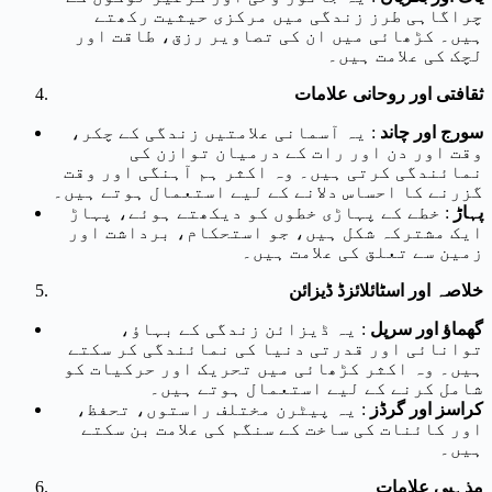
چراگاہی طرز زندگی میں مرکزی حیثیت رکھتے
ہیں۔ کڑھائی میں ان کی تصاویر رزق، طاقت اور
لچک کی علامت ہیں۔
ثقافتی اور روحانی علامات
سورج اور چاند
: یہ آسمانی علامتیں زندگی کے چکر،
وقت اور دن اور رات کے درمیان توازن کی
نمائندگی کرتی ہیں۔ وہ اکثر ہم آہنگی اور وقت
گزرنے کا احساس دلانے کے لیے استعمال ہوتے ہیں۔
پہاڑ
: خطے کے پہاڑی خطوں کو دیکھتے ہوئے، پہاڑ
ایک مشترکہ شکل ہیں، جو استحکام، برداشت اور
زمین سے تعلق کی علامت ہیں۔
خلاصہ اور اسٹائلائزڈ ڈیزائن
گھماؤ اور سرپل
: یہ ڈیزائن زندگی کے بہاؤ،
توانائی اور قدرتی دنیا کی نمائندگی کر سکتے
ہیں۔ وہ اکثر کڑھائی میں تحریک اور حرکیات کو
شامل کرنے کے لیے استعمال ہوتے ہیں۔
کراسز اور گرڈز
: یہ پیٹرن مختلف راستوں، تحفظ،
اور کائنات کی ساخت کے سنگم کی علامت بن سکتے
ہیں۔
مذہبی علامات