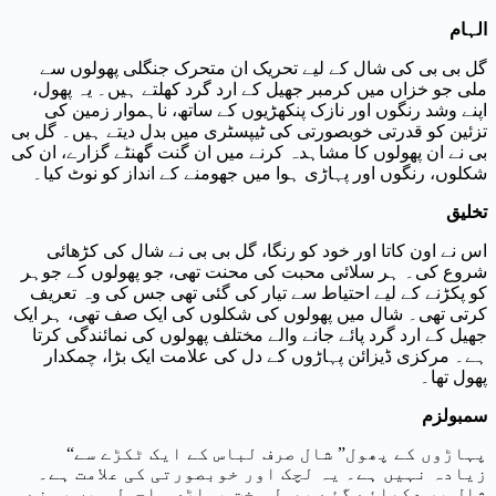
الہام
گل بی بی کی شال کے لیے تحریک ان متحرک جنگلی پھولوں سے
ملی جو خزاں میں کرمبر جھیل کے ارد گرد کھلتے ہیں۔ یہ پھول،
اپنے وشد رنگوں اور نازک پنکھڑیوں کے ساتھ، ناہموار زمین کی
تزئین کو قدرتی خوبصورتی کی ٹیپسٹری میں بدل دیتے ہیں۔ گل بی
بی نے ان پھولوں کا مشاہدہ کرنے میں ان گنت گھنٹے گزارے، ان کی
شکلوں، رنگوں اور پہاڑی ہوا میں جھومنے کے انداز کو نوٹ کیا۔
تخلیق
اس نے اون کاتا اور خود کو رنگا، گل بی بی نے شال کی کڑھائی
شروع کی۔ ہر سلائی محبت کی محنت تھی، جو پھولوں کے جوہر
کو پکڑنے کے لیے احتیاط سے تیار کی گئی تھی جس کی وہ تعریف
کرتی تھی۔ شال میں پھولوں کی شکلوں کی ایک صف تھی، ہر ایک
جھیل کے ارد گرد پائے جانے والے مختلف پھولوں کی نمائندگی کرتا
ہے۔ مرکزی ڈیزائن پہاڑوں کے دل کی علامت ایک بڑا، چمکدار
پھول تھا۔
سمبولزم
“پہاڑوں کے پھول” شال صرف لباس کے ایک ٹکڑے سے
زیادہ نہیں ہے۔ یہ لچک اور خوبصورتی کی علامت ہے۔
شال پر دکھائے گئے پھول سخت پہاڑی ماحول میں رہنے