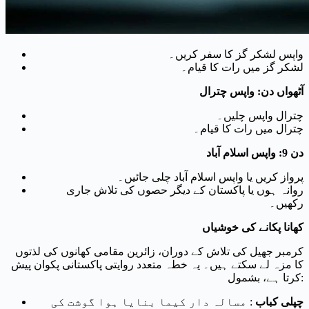
واپس لشکر گز کا سفر کریں۔
لشکر گز میں رات کا قیام۔
آٹھواں دن: واپس چترال
چترال واپس چلیں۔
چترال میں رات کا قیام۔
دن 9: واپس اسلام آباد
پرواز کریں یا واپس اسلام آباد چلی جائیں۔
روانہ ہوں یا پاکستان کے دیگر حصوں کی تلاش جاری
رکھیں۔
کھانا پکانے کی خوشیاں
کرمبر جھیل کی تلاش کے دوران، زائرین مقامی کھانوں کی لذتوں
کا مزہ لے سکتے ہیں۔ یہ خطہ متعدد روایتی پاکستانی پکوان پیش
کرتا ہے، بشمول:
چپلی کباب
: مسالہ دار کیما بنایا ہوا گوشت کی