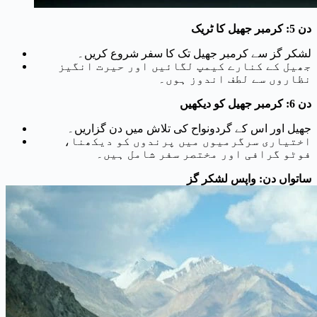
دن 5: کرمبر جھیل کا ٹریک
لشکر گز سے کرمبر جھیل تک کا سفر شروع کریں۔
جھیل کے کنارے کیمپ لگائیں اور حیرت انگیز
نظاروں سے لطف اندوز ہوں۔
دن 6: کرمبر جھیل کو دیکھیں
جھیل اور اس کے گردونواح کی تلاش میں دن گزاریں۔
اختیاری سرگرمیوں میں پرندوں کو دیکھنا،
فوٹو گرافی اور مختصر سفر شامل ہیں۔
ساتواں دن: واپس لشکر گز