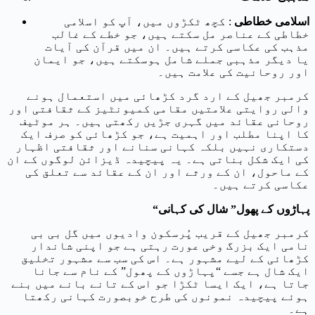
اسلامی خطاطی
: کچھ ٹکڑوں میں، آپ کو اسلامی
خطاطی کے عناصر مل سکتے ہیں، جو خطے کے غالب
مذہب کی عکاسی کرتے ہیں۔ ان میں قرآن کی آیات
یا دیگر مذہبی جملے شامل ہوسکتے ہیں، جو ایمان
اور روحانیت کی علامت ہیں۔
کرمبر جھیل کے ارد گرد کڑھائی میں استعمال ہونے
والی روایتی علامتیں مقامی کمیونٹیز کے ثقافتی اور
روحانی عقائد میں گہری جڑیں رکھتی ہیں۔ ہر موٹیف
کا اپنا مطلب اور اہمیت ہے، جو کڑھائی کو صرف ایک
دستکاری نہیں بلکہ کہانی سنانے اور ثقافتی اظہار
کی ایک شکل بناتی ہے۔ یہ پیچیدہ ڈیزائن لوگوں کے ان
کے ماحول، ان کے ورثے اور ان کے عقائد سے تعلق کی
عکاسی کرتے ہیں۔
“پہاڑوں کے پھول” شال کی کہانی
کرمبر جھیل کے قریب پُرسکون وادیوں میں گل بی بی
نامی ایک بزرگ وخی عورت رہتی ہے جو اپنی شاندار
کڑھائی کے لیے مشہور ہے۔ اس کی سب سے مشہور تخلیق
ایک شال ہے جسے “پہاڑوں کے پھول” کے نام سے جانا
جاتا ہے، ایک ایسا ٹکڑا جو اس کے تانے بانے میں بنے
ہوئے پیچیدہ نمونوں کی طرح خوبصورت کہانی رکھتا
ہے۔