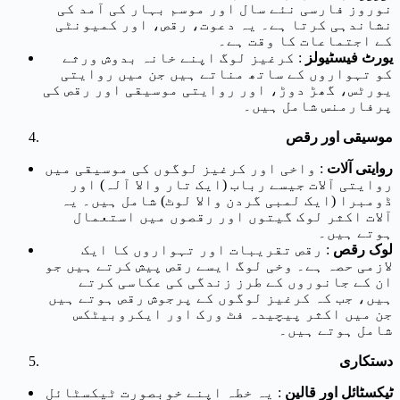
نوروز فارسی نئے سال اور موسم بہار کی آمد کی
نشاندہی کرتا ہے۔ یہ دعوت، رقص، اور کمیونٹی
کے اجتماعات کا وقت ہے۔
یورٹ فیسٹیولز
: کرغیز لوگ اپنے خانہ بدوش ورثے
کو تہواروں کے ساتھ مناتے ہیں جن میں روایتی
یورٹس، گھڑ دوڑ، اور روایتی موسیقی اور رقص کی
پرفارمنس شامل ہیں۔
موسیقی اور رقص
روایتی آلات
: واخی اور کرغیز لوگوں کی موسیقی میں
روایتی آلات جیسے رباب (ایک تار والا آلہ) اور
ڈومبرا (ایک لمبی گردن والا لوٹ) شامل ہیں۔ یہ
آلات اکثر لوک گیتوں اور رقصوں میں استعمال
ہوتے ہیں۔
لوک رقص
: رقص تقریبات اور تہواروں کا ایک
لازمی حصہ ہے۔ وخی لوگ ایسے رقص پیش کرتے ہیں جو
ان کے جانوروں کے طرز زندگی کی عکاسی کرتے
ہیں، جب کہ کرغیز لوگوں کے پرجوش رقص ہوتے ہیں
جن میں اکثر پیچیدہ فٹ ورک اور ایکروبیٹکس
شامل ہوتے ہیں۔
دستکاری
ٹیکسٹائل اور قالین
: یہ خطہ اپنے خوبصورت ٹیکسٹائل