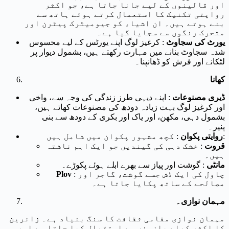
اور قالینوں کے لیے جانا جاتا ہے، جو اکثر
روایتی تکنیک کا استعمال کرتے ہوئے ہاتھ سے
بنے ہوتے ہیں۔ ان اشیاء کو جیومیٹرک پیٹرن اور
متحرک رنگوں سے سجایا گیا ہے۔
یورٹ کی سجاوٹ
: کرغیز لوگ اپنے یورٹس کے لیے محسوس
شدہ سجاوٹ بنانے میں مہارت رکھتے ہیں، بشمول دیوار پر
لٹکانے اور فرش کو ڈھانپنا۔
کھانا
ڈیری مصنوعات
: اپنے دیہی طرز زندگی کی وجہ سے، واخی
اور کرغیز لوگ بہت زیادہ دودھ کی مصنوعات کھاتے ہیں،
بشمول دہی، مکھن، اور یاک اور بکری کے دودھ سے بنی
پنیر۔
: کچھ مشہور پکوان میں شامل ہیں:
روایتی پکوان
قروت
: خشک دہی کی گیندیں جو ایک اہم ناشتہ
ہیں۔
مانٹی
: گوشت اور پیاز سے بھرے ابلے ہوئے پکوڑے۔
: چاول کی ایک ڈش جسے گوشت، گاجر اور
Plov
مصالحے کے ساتھ پکایا جاتا ہے۔
مہمان نوازی۔
مہمان نوازی مقامی ثقافت کا سنگ بنیاد ہے۔ زائرین
کا اکثر کھلے بازوؤں سے استقبال کیا جاتا ہے اور