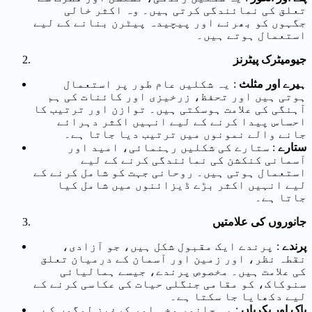
تعلق کی نمائندگی کرتی ہیں۔ وہ اکثر خالی
جگہوں کو بھرنے اور پیچیدہ پیٹرن بنانے کے لیے
استعمال ہوتے ہیں۔
جیومیٹرک پیٹرنز
ہیرے اور مثلث
: یہ شکلیں عام طور پر استعمال
ہوتی ہیں اور تحفظ، زرخیزی اور کائنات کی ہم
آہنگی کی علامت ہوسکتی ہیں۔ توازن اور ترتیب کا
احساس پیدا کرنے کے لیے انہیں اکثر دہرائے
جانے والے نمونوں میں ترتیب دیا جاتا ہے۔
ستارے
: ستارے کی شکلیں رہنمائی، امید اور
آسمانی کنکشن کی نمائندگی کرنے کے لیے
استعمال ہوتی ہیں۔ روحانی جہت کو شامل کرنے کے
لیے انہیں اکثر بڑے ڈیزائنوں میں شامل کیا
جاتا ہے۔
جانوروں کی علامتیں
پرندے
: پرندے ایک مقبول شکل ہیں، جو آزادی،
نقطہ نظر، اور زمین اور آسمان کے درمیان تعلق
کی علامت ہیں۔ مخصوص پرندے، جیسے ہمالیائی
سنوکاک، کو مقامی جنگلی حیات کی عکاسی کرنے کے
لیے دکھایا جا سکتا ہے۔
یاک اور بکریاں
: یہ جانور وخی اور کرغیز لوگوں کے