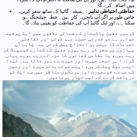
میں اضافہ کرے گا۔
حفاظتی احتیاطی تدابیر
: ہمیشہ گائیڈ کے ساتھ سفر کریں،
خاص طور پر اگر آپ ناتجربہ کار ہیں۔ خطہ چیلنجنگ ہو
سکتا ہے، اور ایک گائیڈ آپ کی حفاظت کو یقینی بنائے گا۔
کرمبر جھیل پاکستان کے شمالی علاقوں میں ایک پوشیدہ
جواہر ہے جو قدرتی حسن، مہم جوئی اور ثقافتی
تجربات کا بہترین امتزاج پیش کرتی ہے۔ چاہے آپ
پہاڑوں پر سفر کر رہے ہوں، جھیل کے کنارے کیمپنگ کر
رہے ہوں، یا مقامی کھانوں کا مزہ لے رہے ہوں، یہاں
گزارا ہر لمحہ حیرت اور حیرت سے بھر جاتا ہے۔ لہٰذا
اپنے بیگ پیک کریں، اپنے جوتے باندھیں، اور زمین
کے سب سے خوبصورت اور پرسکون مناظر میں سے ایک کو
دریافت کرنے کے لیے تیار ہوجائیں۔