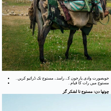
خوبصورت وادی یارخون کے راستے مستوج تک ڈرائیو کریں۔
مستوج میں رات کا قیام۔
چوتھا دن: مستوج تا لشکر گز