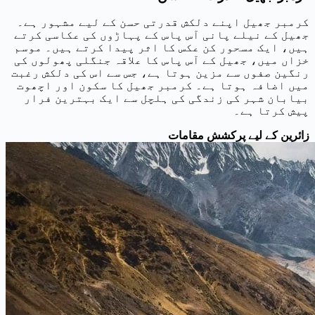
کرمبر جھیل اپنے دلکش قدرتی حسن کے لیے مشہور ہے۔
جھیل کے نیلے پانی آس پاس کے پہاڑوں کی عکاسی کرتے
ہیں، ایک مسحور کن عکس کا اثر پیدا کرتے ہیں۔ موسم
خزاں میں، جھیل کے آس پاس کا علاقہ جنگلی پھولوں کی
رنگین صفوں سے مزین ہوتا ہے، جس سے اس کی دلکش رغبت
میں اضافہ ہوتا ہے۔ کرمبر جھیل کا سکون اور اچھوت
بیابان شہر کی زندگی کی ہلچل سے ایک بہترین فرار
پیش کرتا ہے۔
زائرین کے لیے پرکشش مقامات