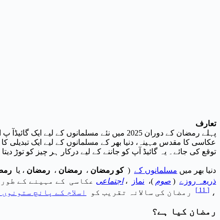
تعارف
پہلے رمضان کے دوران 2025 میں نئے مسلمانوں
عکاسی کا مقدس مہینہ، دنیا بھر کے مسلمانوں کے لیے ایک تبدیلی کا
توقع کی جائے۔ یہ گائیڈ آپ کو جاننے کے لیے درکار ہر چیز کو توڑ د
بھی کہا جاتا ہے ) دنیا بھر میں
مسلمانوں کے
کو رمضان
،
رمضان
،
رمضان
، یا
رمض
ذریعہ
روزے
(
صوم
)،
نماز
،
اجتماعی
عکاسی کے مہینے کے طور 
]
11
[
،
رمضان کی سالانہ تقریب کو
اسلام کے پانچ ستونوں 
رمضان کیا ہے؟