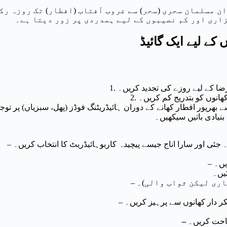
ان مسلمان سحری (سحر) سے غروب آفتاب (افطار) تک روزہ ر
زاری اور کم نصیبوں کے لیے ہمدردی پر زور دیتا ہے۔
ضا کے لیے روزے کی تجدید کریں۔
1.
ھانوں کو بتدریج کم کریں۔
2.
بھرپور افطار کھانے کے دوران ہائیڈریٹنگ فوڈز (پھل، سبزیاں) پر توج
بنیادی باتیں سیکھیں۔
۔ جئی اور سارا اناج جیسے پیچیدہ کاربوہائیڈریٹ کا انتخاب کریں۔
–
یں۔
–
ئیں۔
ری لیکن ثواب والی)۔
–
ر دار کھانوں سے پرہیز کریں۔
–
احت کریں۔