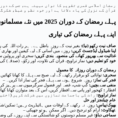
رمضان اسلامی قمری تقویم کا نواں مہینہ ہے، جس کے دور
قرآن کے نزول کی یاد دلاتا ہے اور خود نظم و ضبط، شکرگ
پہلے رمضان کے دوران 2025 میں نئے مسلمانوں کے لیے ایک گائیڈ
اپنے پہلے رمضان کی تیاری
صاف نیت رکھو (نیا):
بغیر نیت کے روزہ باطل ہے۔ ہر رات اللہ کی ر
اپنا شیڈول ایڈجسٹ کریں:
روزے میں آسانی کے لیے کیفین اور بھاری ک
غذائیت سے بھرپور کھانے کی منصوبہ بندی کریں:
سحری اور پروٹین سے 
خود کو تعلیم دیں:
نماز تراویح، قرآن کی تلاوت، اور زکوٰۃ (صدقہ) کی 
رمضان کے دوران روزانہ کا معمول
سحری:
توانائی کو برقرار رکھنے کے لیے صبح سے پہلے کا کھانا کھائیں
فجر کی نماز:
روزہ شروع ہونے سے پہلے فجر کی نماز ادا کریں۔
–
منفی سے بچیں:
گپ شپ، غصہ اور فضول سرگرمیوں سے پرہیز کر
افطار
:
کھجور اور پانی سے افطار کریں، اس کے بعد متوازن کھانا کھا
نماز تراویح:
رات کی باجماعت نمازوں میں شرکت کریں (اختیا
عام چیلنجز اور حل
بھوک/پیاس:
روزہ نہ رکھنے کے اوقات میں ہائیڈریٹ رہیں؛ نمکین/شک
آرام کو ترجیح دیں۔ اگر ممکن ہو تو جھپکی.
تھکاوٹ:
–
– سماجی دباؤ:
غیر مسلم دوستوں کو شائستگی سے اپنے روزے کی وض