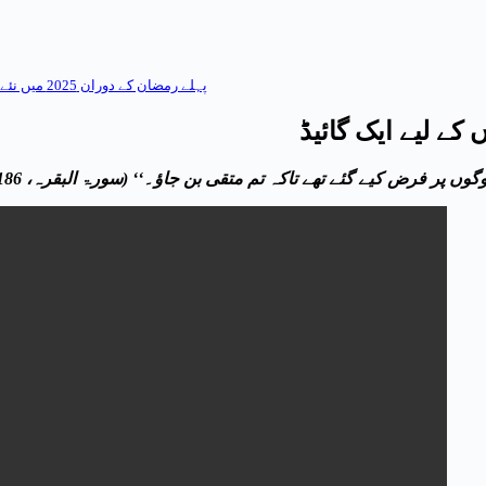
پہلے رمضان کے دوران 2025 میں نئے مسلمانوں کے لیے ایک گائیڈ: نئے مسلمانوں کے لیے حتمی تجاویز
 پر فرض کیے گئے تھے تاکہ تم متقی بن جاؤ۔‘‘ (سورۃ البقرہ، 2:186)