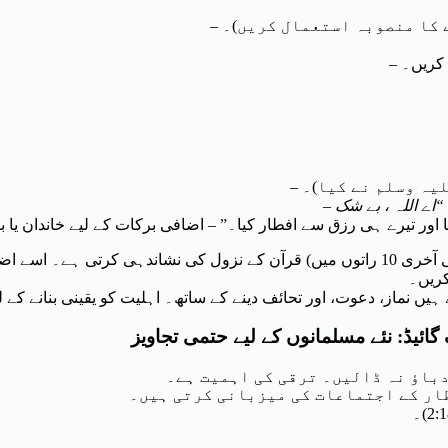
ے کا منصوبہ استعمال کریں)۔
 کریں۔
لیہ وسلم نے کیا)۔
 “اے
اللہ ، بے شک
–
 اور تیرے ہی رزق سے افطار کیا۔” – اضافی برکات کے لیے خاندان یا بر
یہ مقدس رات (ممکنہ طور پر رمضان کی آخری 10 راتوں میں) قرآن کے نزول کی نشان
ہیں نماز، دعوت، اور تحائف دینے کے ساتھ۔ اہلیت کو یقینی بنانے کے
دباؤ نہ ڈالیں۔ ترقی کی اہمیت ہے۔
ار کے اجتماعات کی میزبانی کرتی ہیں۔