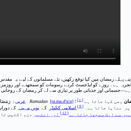
 کے لیے ایک گائیڈآ پ اپنے پہلے رمضان میں کیا توقع رکھیں، نئے مسلمانوں ک
 تجربہ ہے۔ روزے کو ایڈجسٹ کرنے، رسومات کو سمجھنے، اور روزمرہ ک
یتا ہے—جسمانی اور جذباتی طور پر تیاری سے لے کر رمضان کے روحانی 
[
c
]
ان
؛
[ra.ma.dˤaːn]
Ramadan
عربی
:
رَمَضَ
:
]
9
[
پر منایا جاتا ہے۔
اسلامی کیلنڈر
کے
نویں مہینے
کے دوران 
]
12
[
میں سے ایک سمجھا جاتا ہے
اور انتیس
دن، اکتیس تار