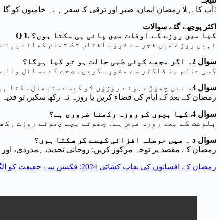
نتیجہ
آپ کا پہلا رمضان ایمان، صبر اور ترقی کا سفر ہے۔ خامیوں کو گلے لگائیں، اپنی کمیونٹی پر انحصار کریں، اور روحانی انعامات پر توجہ دیں۔ رمضان مبارک!
اکثر پوچھے گئے سوالات
Q 1. کیا میں روزے کے اوقات میں پانی پی سکتا ہوں؟
نہیں روزے میں فجر سے غروب آفتاب تک تمام کھانے پینے 
سوال 2۔ اگر مجھے کوئی طبی حالت ہو تو کیا ہوگا؟
کسی عالم یا ڈاکٹر سے مشورہ کریں۔ صحت کے مسائل والے ا
سوال 3۔
میں چھوڑے ہوئے روزوں کو کیسے سنبھال سکتا ہو
رمضان کے بعد کے ایام کی قضاء کریں یا روزہ نہ رکھ سکیں تو فدیہ 
سوال 4. کیا بچوں کو روزہ رکھنا ضروری ہے؟
بلوغت کے بعد روزہ فرض ہے۔ چھوٹے بچے چھوٹے روزے رکھ
سوال 5
۔
میں حوصلہ افزائی کیسے کر سکتا ہوں؟
رمضان کے مقصد پر توجہ مرکوز کریں: روحانی تجدید، ہمدردی، اور
رمضان کے افسانوں کی نقاب کشائی 2024: فکشن سے حقیقت کو الگ کرنا