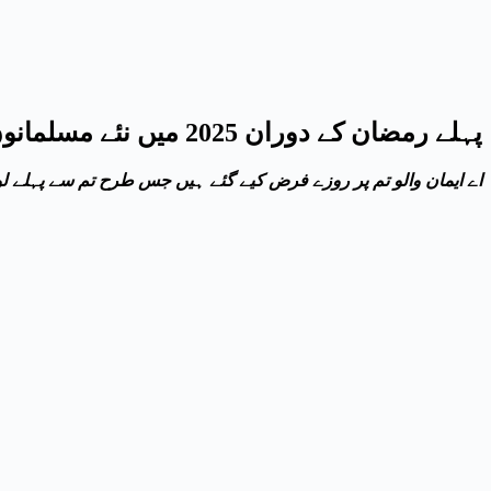
پہلے رمضان کے دوران 2025 میں نئے مسلمانوں کے لیے ایک گائیڈ
’’اے ایمان والو تم پر روزے فرض کیے گئے ہیں جس طرح تم سے پہلے لوگوں