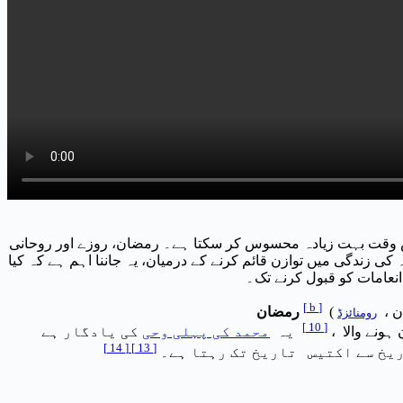
ے لیے، یہ مقدس وقت بہت زیادہ محسوس کر سکتا ہے۔ رمضان، روزے اور روحانی
ی زندگی میں توازن قائم کرنے کے درمیان، یہ جاننا اہم ہے کہ کیا
انعامات کو قبول کرنے تک۔
[
b
]
ان
،
(
رمضان
رومنائزڈ
]
10
[
ہونے والا ،
یہ
محمد کی پہلی وحی
کی یادگار ہے
]
14
[
]
13
[
یخ سے اکتیس تاریخ تک رہتا ہے۔