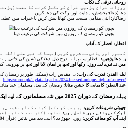
روحانی ترقی کے نکات
– روزانہ قرآن پڑھیں: قرآن کو مکمل کرنے کا مقصد (پڑھن
دعا (دعا): بخشش، ہدایت اور برکت کی دعا کریں۔
– رضاکار: اپنی مقامی مسجد میں کھانا پیش کریں یا خیرات میں عطیہ
بچوں کو رمضان کے روزوں میں شرکت کی ترغیب دینا
افطار: افطار کے آداب
– کھجور اور پانی سے شروع کریں (جیسا کہ نبی صلی اللہ ع
یہ دعا پڑھیں:
افطار سے پہلے درج ذیل
دعا کی تلقین کی جاتی ہے:
میں نے تیرے لیے روزہ رکھا اور تجھ پر ایمان لایا اور
تجھ پر بھروسہ کیا
لیلۃ القدر: قدرت کی رات:
https://mrpo.pk/laylat-al-qadar-2024-blessed-unique-night-of-power/
کریں۔
عید الفطر: کامیابی کا جشن منانا:
رمضان کے بعد، مسلمان عید مناتے 
پہلے رمضان کے دوران 2025 میں نئے مسلمانوں کے لیے ایک گائیڈ: نئے مسلمانوں کے لیے حتمی تجاویز
چھوٹی شروعات کریں:
ہر رسم کو مکمل کرنے کے لیے خود پر 
ایک کمیونٹی میں شامل ہوں:
مساجد اکثر مدد کے لیے افط
اپنے آپ کو معاف کریں:
روزہ چھوڑ دیا؟ اسے بعد میں بنائیں (قرآن 2:184)۔