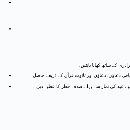
ادری کے ساتھ کھانا بانٹیں۔
دہی کرتی ہے۔ اسے اضافی دعاؤں، دعاؤں اور تلاوت قرآن کے ذریعے حاصل
 لیے عید کی نماز سے پہلے صدقہ فطر کا عطیہ دیں۔