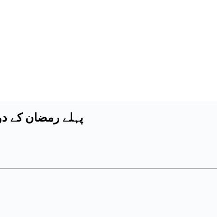
پہلے رمضان کے دوران 2025 میں نئے مسلمانوں کے 