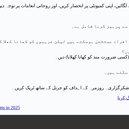
سے پرہیز کرنا شامل ہے۔
فراد مستثنیٰ ہوسکتے ہیں لیکن غریبوں کو کھانا کھلا کر
ں؟
(کسی ضرورت مند کو کھانا کھلانا) دیں۔
 سکتے ہیں۔
 شکرگزاری۔ روزمرہ کے اہداف کو جرنل کے ساتھ ٹریک کریں۔
ms in 2025