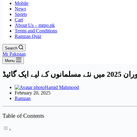
Mobile
News
Sports
Cart
About Us – mrpo.pk
Terms and Conditions
Ramzan Quiz
Search
Mr Pakistan
Menu
لیے ایک گائیڈ
Hamid Mahmood
February 20, 2025
Ramzan
Table of Contents