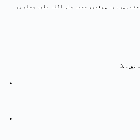
کھتے ہیں۔ یہ پیغمبر محمد صلی اللہ علیہ وسلم پر
ہ دیں۔
3.