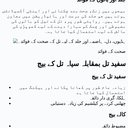
بیجوں میں زنک، صحت مند چکنائی اور اینٹی آکسیڈنٹس
ہوتے ہیں جو جلد کی مرمت اور ہائیڈریشن میں معاون
ہوتے ہیں۔ روایتی طور پر، تل کے تیل کو بالوں کی
مضبوطی اور چمک کو سہارا دینے کے لیے کھوپڑی کی
مالش کے لیے استعمال کیا جاتا ہے۔
صحت کے فوائد
سفید تل بمقابلہ سیاہ تل کے بیج
سفید تل کے بیج
زیادہ عام طور پر کھانا پکانے اور بیکنگ میں
استعمال کیا جاتا ہے
ہلکا، گری دار ذائقہ
چھلنی کرنے پر کیلشیم کی زیادہ دستیابی
کالے بیج
مضبوط ذائقہ