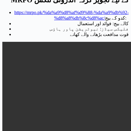
https://mrpo.pk/%da%a9%d8%af%d9%88-%da%a9%db%92-
کدو کے بیج:
%d8%a8%db%8c%d8%ac/
کالے بیج: فوائد اور استعمال
فلیکس سیڈز: نیوٹریشن پاور ہاؤس
قوت مدافعت بڑھانے والے کھانے