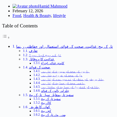
Hamid Mahmood
February 12, 2026
Food
,
Health & Beauty
,
lifestyle
Table of Contents
تل کے بیج: غذائیت، صحت کے فوائد، استعمال، اور حفاظتی رہنما
تعارف
تل کے بیج کیا ہیں؟
غذائیت کا پروفائل
کلیدی غذائی اجزاء
صحت کے فوائد
ہڈیوں کی صحت کو سپورٹ کرتا ہے۔
دل کی صحت کو فروغ دیتا ہے۔
بلڈ پریشر کو منظم کرنے میں مدد کرتا ہے۔
ہاضمہ صحت کی حمایت کرتا ہے۔
بلڈ شوگر کنٹرول کی حمایت کر سکتا ہے۔
جلد اور بالوں کے فوائد
سفید تل بمقابلہ سیاہ تل کے بیج
سفید تل کے بیج
کالے بیج
کھانے کا طریقہ
کچے بیج
بھنے ہوئے تل کے بیج