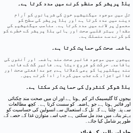
بلڈ پریشر کو منظم کرنے میں مدد کرتا ہے۔
تل میں موجود میگنیشیم خون کی شریانوں کو آرام
دینے میں مدد کرتا ہے اور بلڈ پریشر کی سطح کو
معمول پر لانے میں مدد کرتا ہے۔ مناسب میگنیشیم کی
مقدار بہتر قلبی صحت اور ہائی بلڈ پریشر کے خطرے کو
کم کرنے سے منسلک ہے۔
ہاضمہ صحت کی حمایت کرتا ہے۔
بیجوں میں موجود فائبر صحت مند ہاضمہ اور آنتوں کی
باقاعدہ حرکت کو فروغ دیتا ہے۔ فائبر گٹ کے فائدہ
مند بیکٹیریا کو بھی کھلاتا ہے، جو مدافعتی صحت اور
غذائی اجزاء کے جذب میں کردار ادا کرتے ہیں۔
بلڈ شوگر کنٹرول کی حمایت کر سکتا ہے۔
بیجوں کا گلیسیمک اثر کم ہوتا ہے اور ان میں صحت مند چکنائی
اور فائبر ہوتا ہے جو ہاضمہ کو سست کرتا ہے۔ کچھ مطالعات
سے پتہ چلتا ہے کہ تل کے استعمال سے انسولین کی حساسیت کو
بہتر بنانے میں مدد مل سکتی ہے جب اسے متوازن غذا کے حصے کے
طور پر شامل کیا جائے۔
جلد اور بالوں کے فوائد