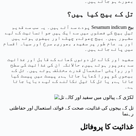
بھورے ہو جاتے ہیں۔
تل کے بیج کیا ہیں؟
بیج Sesamum indicum پودے سے آتے ہیں۔ یہ سب سے قدیم
تیل بیج کی فصلوں میں سے ایک ہیں جو انسانیت کے لیے
مشہور ہیں۔ بیج چھوٹے، چپٹے اور بیضوی ہوتے ہیں
اور یہ عام طور پر سفید، بھوری، سرخ اور سیاہ اقسام
میں پائے جاتے ہیں۔
سفید اور کالے تل دونوں کھانے کے قابل اور غذائیت
سے بھرپور ہوتے ہیں، حالانکہ ان کی غذائیت کی سطح
اور روایتی استعمال قدرے مختلف ہوتے ہیں۔ تل کے
بیجوں کو پورا کھایا جاتا ہے، پیسٹ میں پیسٹ کیا
جاتا ہے، یا تل کا تیل نکالنے کے لیے دبایا جاتا
ہے۔
تل کے بیجوں کی غذائیت، صحت کے فوائد، استعمال اور حفاظتی
رہنما
غذائیت کا پروفائل