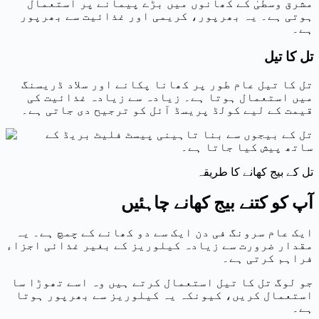
مشرق وسطیٰ کے کھانوں میں بڑے پیمانے پر استعمال
ہوتی ہے۔ یہ بھرپور، کریمی اور غذائیت سے بھرپور
ہے۔
تل کا تیل
تل کا تیل عام طور پر کھانا پکانے اور سلاد ڈریسنگ
میں استعمال ہوتا ہے۔ زیادہ سے زیادہ غذائیت کی
قیمت کے لیے کولڈ پریسڈ آئل کو ترجیح دی جاتی ہے۔
تل کے بیج کھانے کا طریقہ
آپ کو کتنے بیج کھانے چاہئیں
ایک عام سرونگ فی دن ایک سے دو کھانے کے چمچ ہے۔ یہ
مقدار ضرورت سے زیادہ کیلوریز کے بغیر غذائی اجزاء
فراہم کرتی ہے۔
جو لوگ تل کا تیل استعمال کرتے ہیں وہ اسے تھوڑا سا
استعمال کریں، کیونکہ یہ کیلوریز سے بھرپور ہوتا
ہے۔