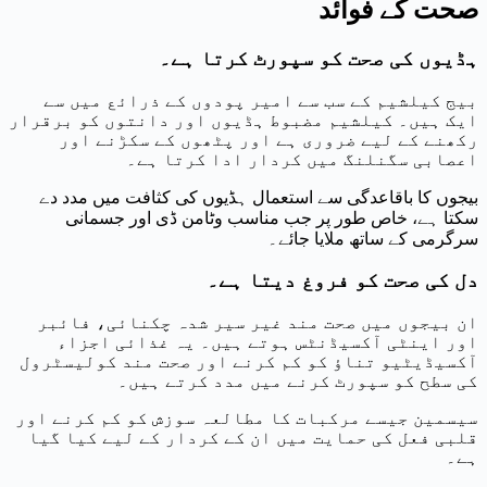
صحت کے فوائد
ہڈیوں کی صحت کو سپورٹ کرتا ہے۔
بیج کیلشیم کے سب سے امیر پودوں کے ذرائع میں سے
ایک ہیں۔ کیلشیم مضبوط ہڈیوں اور دانتوں کو برقرار
رکھنے کے لیے ضروری ہے اور پٹھوں کے سکڑنے اور
اعصابی سگنلنگ میں کردار ادا کرتا ہے۔
بیجوں کا باقاعدگی سے استعمال ہڈیوں کی کثافت میں مدد دے
سکتا ہے، خاص طور پر جب مناسب وٹامن ڈی اور جسمانی
سرگرمی کے ساتھ ملایا جائے۔
دل کی صحت کو فروغ دیتا ہے۔
ان بیجوں میں صحت مند غیر سیر شدہ چکنائی، فائبر
اور اینٹی آکسیڈنٹس ہوتے ہیں۔ یہ غذائی اجزاء
آکسیڈیٹیو تناؤ کو کم کرنے اور صحت مند کولیسٹرول
کی سطح کو سپورٹ کرنے میں مدد کرتے ہیں۔
سیسمین جیسے مرکبات کا مطالعہ سوزش کو کم کرنے اور
قلبی فعل کی حمایت میں ان کے کردار کے لیے کیا گیا
ہے۔