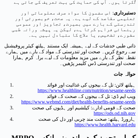
!
کرتا ہوں۔ آپ کی حمایت کی بہت تعریف کی جاتی ہے
دستبرداری
: اس مضمون کا مواد صرف معلوماتی اور
تعلیمی مقاصد کے لیے ہے۔ یہ صحت، خوبصورتی اور
تندرستی کے بارے میں بصیرت، تجاویز اور عمومی
رہنمائی فراہم کرتا ہے، لیکن یہ پیشہ ورانہ طبی
مشورے، تشخیص، یا علاج کا متبادل نہیں ہے۔
ذاتی طبی خدشات کے لیے ہمیشہ ایک مستند ہیلتھ کیئر پروفیشنل
سے رجوع کریں۔ صحت اور تندرستی کے مواد کے بارے میں ہمارے
نقطہ نظر کے بارے میں مزید معلومات کے لیے، براہ کرم ہمارا
صحت اور تندرستی ڈس کلیمر پڑھیں۔
حوالہ جات
ہیلتھ لائن: تل کے بیجوں کی غذائیت اور فوائد
https://www.healthline.com/nutrition/sesame-seeds
ویب ایم ڈی: تل کے بیجوں کے صحت کے فوائد
https://www.webmd.com/diet/health-benefits-sesame-seeds
صحت کے قومی ادارے: کیلشیم اور ہڈیوں کی صحت
https://ods.od.nih.gov
ہارورڈ ہیلتھ: صحت مند چربی اور دل کی صحت
https://www.health.harvard.edu
MRPO کے لیے تجویز کردہ اندرونی لنکس