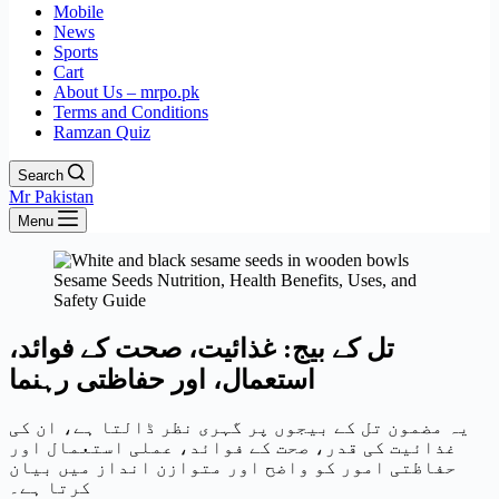
Mobile
News
Sports
Cart
About Us – mrpo.pk
Terms and Conditions
Ramzan Quiz
Search
Mr Pakistan
Menu
Sesame Seeds Nutrition, Health Benefits, Uses, and
Safety Guide
تل کے بیج: غذائیت، صحت کے فوائد،
استعمال، اور حفاظتی رہنما
یہ مضمون تل کے بیجوں پر گہری نظر ڈالتا ہے، ان کی
غذائیت کی قدر، صحت کے فوائد، عملی استعمال اور
حفاظتی امور کو واضح اور متوازن انداز میں بیان
کرتا ہے۔