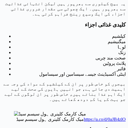
یہ بیج کیلوری سے بھرپور ہیں لیکن انتہائی غذائیت
سے بھرپور ہیں۔ ایک چھوٹی سی مقدار ضروری غذائی
اجزاء کی ایک وسیع رینج فراہم کرتی ہے۔
کلیدی غذائی اجزاء
کیلشیم
میگنیشیم
لوہا
زنک
صحت مند چربی
پلانٹ پروٹین
فائبر
اینٹی آکسیڈینٹ جیسے سیسامین اور سیسامول
بیجوں کو خاص طور پر ان کے کیلشیم کے مواد کی وجہ سے
اہمیت دی جاتی ہے، جو انہیں ہڈیوں کی صحت کے لیے
ایک اہم غذا بناتے ہیں، خاص طور پر ان لوگوں کے لیے
جو بہت کم یا کم دودھ کھاتے ہیں۔
https://a.co/d/0aJB4zlO
میک کارمک کلینری ہول سیسم سیڈ