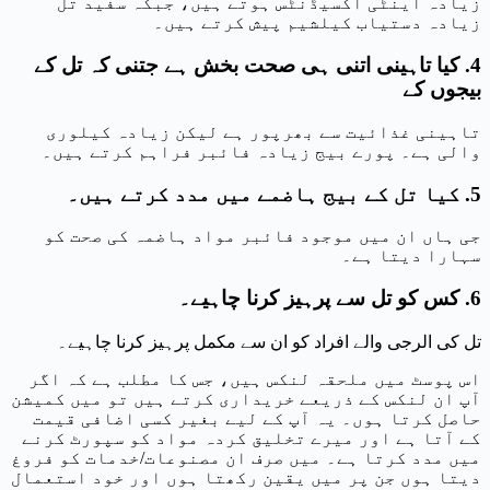
زیادہ اینٹی آکسیڈنٹس ہوتے ہیں، جبکہ سفید تل
زیادہ دستیاب کیلشیم پیش کرتے ہیں۔
4. کیا تاہینی اتنی ہی صحت بخش ہے جتنی کہ تل کے
بیجوں کے
تاہینی غذائیت سے بھرپور ہے لیکن زیادہ کیلوری
والی ہے۔ پورے بیج زیادہ فائبر فراہم کرتے ہیں۔
5. کیا تل کے بیج ہاضمے میں مدد کرتے ہیں۔
جی ہاں ان میں موجود فائبر مواد ہاضمہ کی صحت کو
سہارا دیتا ہے۔
6. کس کو تل سے پرہیز کرنا چاہیے۔
تل کی الرجی والے افراد کو ان سے مکمل پرہیز کرنا چاہیے۔
اس پوسٹ میں ملحقہ لنکس ہیں، جس کا مطلب ہے کہ اگر
آپ ان لنکس کے ذریعے خریداری کرتے ہیں تو میں کمیشن
حاصل کرتا ہوں۔ یہ آپ کے لیے بغیر کسی اضافی قیمت
کے آتا ہے اور میرے تخلیق کردہ مواد کو سپورٹ کرنے
میں مدد کرتا ہے۔ میں صرف ان مصنوعات/خدمات کو فروغ
دیتا ہوں جن پر میں یقین رکھتا ہوں اور خود استعمال