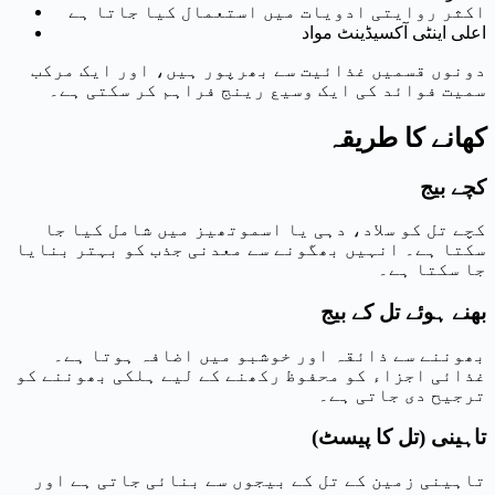
اکثر روایتی ادویات میں استعمال کیا جاتا ہے
اعلی اینٹی آکسیڈینٹ مواد
دونوں قسمیں غذائیت سے بھرپور ہیں، اور ایک مرکب
سمیت فوائد کی ایک وسیع رینج فراہم کر سکتی ہے۔
کھانے کا طریقہ
کچے بیج
کچے تل کو سلاد، دہی یا اسموتھیز میں شامل کیا جا
سکتا ہے۔ انہیں بھگونے سے معدنی جذب کو بہتر بنایا
جا سکتا ہے۔
بھنے ہوئے تل کے بیج
بھوننے سے ذائقہ اور خوشبو میں اضافہ ہوتا ہے۔
غذائی اجزاء کو محفوظ رکھنے کے لیے ہلکی بھوننے کو
ترجیح دی جاتی ہے۔
تاہینی (تل کا پیسٹ)
تاہینی زمین کے تل کے بیجوں سے بنائی جاتی ہے اور