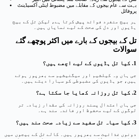
بہت سے عام بیجوں کے مقابلے میں مضبوط اینٹی آکسیڈینٹ
پروفائل
ہر بیج منفرد فوائد پیش کرتا ہے، لیکن تل کے بیج
ہڈیوں اور دل کی صحت کے لیے نمایاں ہیں۔
تل کے بیجوں کے بارے میں اکثر پوچھے گئے
سوالات
1. کیا تل ہڈیوں کے لیے اچھے ہیں؟
جی ہاں وہ کیلشیم اور میگنیشیم سے بھرپور ہوتے
ہیں، جو ہڈیوں کی مضبوطی کو سہارا دیتے ہیں۔
2. کیا تل روزانہ کھایا جا سکتا ہے؟
جی ہاں اعتدال پسند روزانہ کی مقدار زیادہ تر
لوگوں کے لیے محفوظ اور فائدہ مند ہے۔
3. کیا سیاہ تل سفید سے زیادہ صحت مند ہیں؟
دونوں غذائیت سے بھرپور ہیں۔ کالے تل کے بیجوں میں