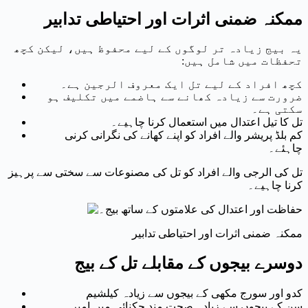
ممکنہ ضمنی اثرات اور احتیاطی تدابیر
یہ بیج زیادہ تر لوگوں کے لیے محفوظ ہیں، لیکن کچھ
تحفظات میں شامل ہیں:
کچھ افراد کے لیے تل ایک معروف الرجین ہے۔
ضرورت سے زیادہ کھانے سے ہاضمے میں تکلیف ہو
سکتی ہے۔
تل کا تیل اعتدال میں استعمال کرنا چاہیے۔
کم بلڈ پریشر والے افراد کو اپنے کھانے کی نگرانی کرنی
چاہئے۔
تل کی الرجی والے افراد کو تل کی مصنوعات سے سختی سے پرہیز
کرنا چاہیے۔
ممکنہ ضمنی اثرات اور احتیاطی تدابیر
دوسرے بیجوں کے مقابلے تل کے بیج
کدو اور سورج مکھی کے بیجوں سے زیادہ کیلشیم
سن کے بیجوں سے زیادہ صحت مند چکنائی میں امیر