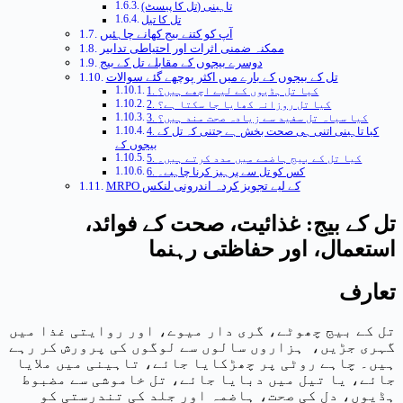
تاہینی (تل کا پیسٹ)
تل کا تیل
آپ کو کتنے بیج کھانے چاہئیں
ممکنہ ضمنی اثرات اور احتیاطی تدابیر
دوسرے بیجوں کے مقابلے تل کے بیج
تل کے بیجوں کے بارے میں اکثر پوچھے گئے سوالات
1. کیا تل ہڈیوں کے لیے اچھے ہیں؟
2. کیا تل روزانہ کھایا جا سکتا ہے؟
3. کیا سیاہ تل سفید سے زیادہ صحت مند ہیں؟
4. کیا تاہینی اتنی ہی صحت بخش ہے جتنی کہ تل کے
بیجوں کے
5. کیا تل کے بیج ہاضمے میں مدد کرتے ہیں۔
6. کس کو تل سے پرہیز کرنا چاہیے۔
MRPO کے لیے تجویز کردہ اندرونی لنکس
تل کے بیج: غذائیت، صحت کے فوائد،
استعمال، اور حفاظتی رہنما
تعارف
تل کے بیج چھوٹے، گری دار میوے، اور روایتی غذا میں
گہری جڑیں، ہزاروں سالوں سے لوگوں کی پرورش کر رہے
ہیں۔ چاہے روٹی پر چھڑکایا جائے، تاہینی میں ملایا
جائے، یا تیل میں دبایا جائے، تل خاموشی سے مضبوط
ہڈیوں، دل کی صحت، ہاضمہ اور جلد کی تندرستی کو