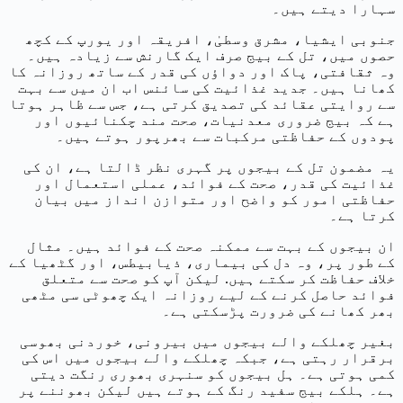
سہارا دیتے ہیں۔
جنوبی ایشیا، مشرق وسطیٰ، افریقہ اور یورپ کے کچھ
حصوں میں، تل کے بیج صرف ایک گارنش سے زیادہ ہیں۔
وہ ثقافتی، پاک اور دواؤں کی قدر کے ساتھ روزانہ کا
کھانا ہیں۔ جدید غذائیت کی سائنس اب ان میں سے بہت
سے روایتی عقائد کی تصدیق کرتی ہے، جس سے ظاہر ہوتا
ہے کہ بیج ضروری معدنیات، صحت مند چکنائیوں اور
پودوں کے حفاظتی مرکبات سے بھرپور ہوتے ہیں۔
یہ مضمون تل کے بیجوں پر گہری نظر ڈالتا ہے، ان کی
غذائیت کی قدر، صحت کے فوائد، عملی استعمال اور
حفاظتی امور کو واضح اور متوازن انداز میں بیان
کرتا ہے۔
ان بیجوں کے بہت سے ممکنہ صحت کے فوائد ہیں۔ مثال
کے طور پر، وہ دل کی بیماری، ذیابیطس، اور گٹھیا کے
خلاف حفاظت کر سکتے ہیں. لیکن آپ کو صحت سے متعلق
فوائد حاصل کرنے کے لیے روزانہ ایک چھوٹی سی مٹھی
بھر کھانے کی ضرورت پڑسکتی ہے۔
بغیر چھلکے والے بیجوں میں بیرونی، خوردنی بھوسی
برقرار رہتی ہے، جبکہ چھلکے والے بیجوں میں اس کی
کمی ہوتی ہے۔ ہل بیجوں کو سنہری بھوری رنگت دیتی
ہے۔ ہلکے بیج سفید رنگ کے ہوتے ہیں لیکن بھوننے پر