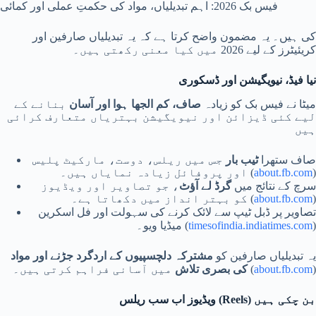
فیس بک 2026: اہم تبدیلیاں، مواد کی حکمتِ عملی اور کمائی
کی ہیں۔ یہ مضمون واضح کرتا ہے کہ یہ تبدیلیاں صارفین اور
کریئیٹرز کے لیے 2026 میں کیا معنی رکھتی ہیں۔
نیا فیڈ، نیویگیشن اور ڈسکوری
میٹا نے فیس بک کو زیادہ
صاف، کم الجھا ہوا اور آسان
بنانے کے
لیے کئی ڈیزائن اور نیویگیشن بہتریاں متعارف کرائی
ہیں
صاف ستھرا
ٹیب بار
جس میں ریلس، دوست، مارکیٹ پلیس
)
about.fb.com
اور پروفائل زیادہ نمایاں ہیں۔ (
سرچ کے نتائج میں
گرڈ لے آؤٹ
، جو تصاویر اور ویڈیوز
)
about.fb.com
کو بہتر انداز میں دکھاتا ہے۔ (
تصاویر پر ڈبل ٹیپ سے لائک کرنے کی سہولت اور فل اسکرین
)
timesofindia.indiatimes.com
میڈیا ویو۔ (
یہ تبدیلیاں صارفین کو
مشترکہ دلچسپیوں کے اردگرد جڑنے اور مواد
)
about.fb.com
میں آسانی فراہم کرتی ہیں۔ (
کی بصری تلاش
ویڈیوز اب سب ریلس (Reels) بن چکی ہیں