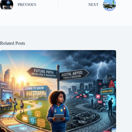
ok
r
PREVIOUS
NEXT
Related Posts