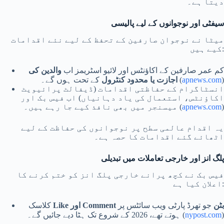
دیتا ہے۔
سیفٹی اور نوجوانوں کے لیے پالیسی
میٹا نے نوجوان صارفین کے تحفظ کے لیے نئے اقدامات
کیے ہیں:
کم عمر صارفین کے اکاؤنٹس اور لائیو اسٹریمز اب
والدین کی
)
apnews.com
کے تحت ہوں گے۔ (
اجازت یا محدود کنٹرول
انسٹاگرام کے حفاظتی اقدامات (ڈیفالٹ پرائیویٹ
اکاؤنٹس، استعمال کی یاد دہانیاں) اب فیس بک اور
)
apnews.com
میسنجر میں بھی نافذ کیے جا رہے ہیں۔ (
یہ اقدام عالمی سطح پر نوجوانوں کی حفاظت کے لیے
اٹھائے گئے اقدامات کا حصہ ہے۔
پلگ انز اور خارجی تعاملات میں تبدیلی
فیس بک نے کچھ پرانے خارجی پلگ انز کو ختم کرنے کا
اعلان کیا ہے:
Like اور Comment بٹن
جو تھرڈ پارٹی ویب سائٹس پر
کلاسک
)
nypost.com
ہوتے تھے، 2026 کے شروع تک ہٹا دیے جائیں گے۔ (