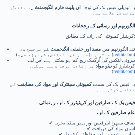
یہ تبدیلی فیس بک کی توجہ
ان‑پلیٹ فارم انگیجمنٹ
پر منتقل
ہونے کی علامت ہے۔
الگورتھم اور رسائی کے رجحانات
کریئیٹر کمیونٹی کی رائے کے مطابق:
نئے الگورتھم میں
مفید اور حقیقی انگیجمنٹ
کو ترجیح دی
)
reddit.com
جاتی ہے (معنی خیز کمنٹس، شیئرز، سیو)۔ (
بیرونی لنکس کی آرگینک ریچ کم ہو سکتی ہے، اس لیے
کریئیٹرز کو
نیٹو مواد
پر زیادہ توجہ دینا ہوگی۔
(
reddit.com
)
یہ فیس بک کی سمت
کمیونٹی سینٹرک اور مواد کی مطابقت
کی
عکاسی کرتی ہے۔
فیس بک کے صارفین اور کریئیٹرز کے لیے رہنمائی
عام صارفین کے لیے
✔ صاف ستھرا انٹرفیس اور بہتر میڈیا تجربہ
✔ آسان مواد کی دریافت
✔ زیادہ پرائیویسی اور حفاظتی کنٹرول