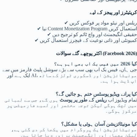
کریئیٹرز اور پیجز کے لیے
✔ ریلس اور نیٹو مواد پر فوکس کریں
✔ نیا Content Monetization Program استعمال کریں
✔ حقیقی انگیجمنٹ اور واچ ٹائم کو ترجیح دیں
✔ کمیونٹی اور ذاتی نوعیت کے فیچرز استعمال کریں
اکثر پوچھے گئے سوالات (Facebook 2026)
کیا 2026 میں فیس بک اب بھی اہم ہے؟
جی ہاں، فیس بک اب بھی سب سے بڑے سوشل پلیٹ فارمز میں سے
ایک ہے، اور AI، مونیٹائزیشن اور ڈسکوری ٹولز کے ساتھ
اپ ڈیٹ ہوا ہے۔
کیا پرانے ویڈیو پوسٹس ختم ہو جائیں گے؟
تمام ویڈیوز اب
ریلس کے طور پر پوسٹ
ہوں گے، جس سے لمبائی
میں لچک ہوگی لیکن توجہ مختصر اور لمبے فارمیٹس پر
مرکوز ہوگی۔
کیا مونیٹائزیشن آسان ہوئی یا مشکل؟
مونیٹائزیشن ایک پروگرام میں یکجا کر دی گئی ہے،
لیکن معیار اور انگیجمنٹ پر زور دیا جاتا ہے۔