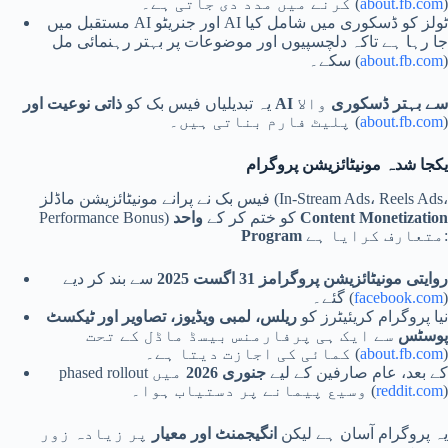
)
about.fb.com
کرنے میں مدد دی جاتی ہے۔ (
مستقبل میں AI اور جنریٹو AI ٹولز کو ڈسکوری میں شامل کیا
جا رہا ہے تاکہ دلچسپیوں اور موضوعات پر بہتر رہنمائی مل
)
about.fb.com
سکے۔ (
ذاتی نوعیت اور AI سے بہتر ڈسکوری
والا
یہ تبدیلیاں فیس بک کو
)
about.fb.com
پلیٹ فارم بناتی ہیں۔ (
یکجا شدہ مونیٹائزیشن پروگرام
فیس بک نے پرانے مونیٹائزیشن ماڈلز (In‑Stream Ads، Reels Ads،
Performance Bonus) کو ختم کر کے
واحد Content Monetization
متعارف کرایا ہے:
Program
روایتی مونیٹائزیشن پروگرامز 31 اگست 2025
سے بند کر دیے
)
facebook.com
گئے۔ (
نیا پروگرام کریئیٹرز کو
ریلس، لمبی ویڈیوز، تصاویر اور ٹیکسٹ
پوسٹس
سے ایک ہی پرفارمنس بیسڈ ماڈل کے تحت
)
about.fb.com
کمائی کی اجازت دیتا ہے۔ (
phased rollout کے بعد، عام صارفین کے لیے
جنوری 2026
میں
)
reddit.com
وسیع پیمانے پر دستیاب ہوا۔ (
یہ پروگرام آسان ہے لیکن
انگیجمنٹ اور معیار
پر زیادہ زور