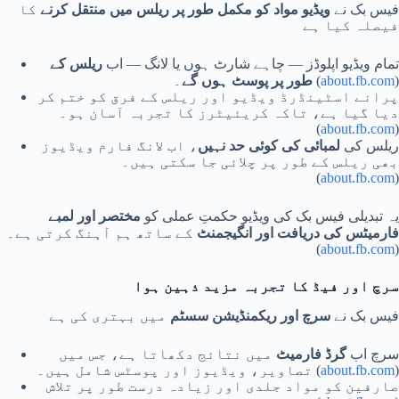
فیس بک نے
ویڈیو مواد کو مکمل طور پر ریلس میں منتقل کرنے
کا
فیصلہ کیا ہے
تمام ویڈیو اپلوڈز — چاہے شارٹ ہوں یا لانگ — اب
ریلس کے
)
about.fb.com
۔ (
طور پر پوسٹ ہوں گے
پرانے اسٹینڈرڈ ویڈیو اور ریلس کے فرق کو ختم کر
دیا گیا ہے، تاکہ کریئیٹرز کا تجربہ آسان ہو۔
(
about.fb.com
)
ریلس کی
لمبائی کی کوئی حد نہیں
، اب لانگ فارم ویڈیوز
بھی ریلس کے طور پر چلائی جا سکتی ہیں۔
(
about.fb.com
)
یہ تبدیلی فیس بک کی ویڈیو حکمتِ عملی کو
مختصر اور لمبے
فارمیٹس کی دریافت اور انگیجمنٹ
کے ساتھ ہم آہنگ کرتی ہے۔
(
about.fb.com
)
سرچ اور فیڈ کا تجربہ مزید ذہین ہوا
فیس بک نے
سرچ اور ریکمنڈیشن سسٹم
میں بہتری کی ہے
سرچ اب
گرڈ فارمیٹ
میں نتائج دکھاتا ہے، جس میں
)
about.fb.com
تصاویر، ویڈیوز اور پوسٹس شامل ہیں۔ (
صارفین کو مواد جلدی اور زیادہ درست طور پر تلاش