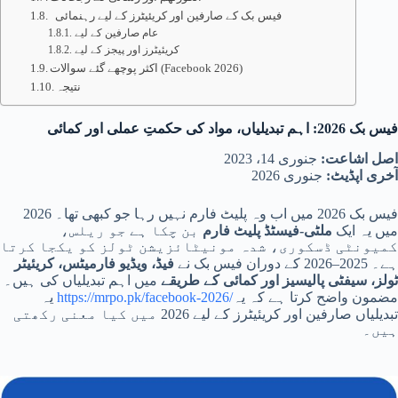
فیس بک کے صارفین اور کریئیٹرز کے لیے رہنمائی
عام صارفین کے لیے
کریئیٹرز اور پیجز کے لیے
اکثر پوچھے گئے سوالات (Facebook 2026)
نتیجہ
فیس بک 2026: اہم تبدیلیاں، مواد کی حکمتِ عملی اور کمائی
اصل اشاعت:
جنوری 14، 2023
آخری اپڈیٹ:
جنوری 2026
فیس بک 2026 میں اب وہ پلیٹ فارم نہیں رہا جو کبھی تھا۔ 2026
میں یہ ایک
ملٹی‑فیسٹڈ پلیٹ فارم
بن چکا ہے جو ریلس،
کمیونٹی ڈسکوری، شدہ مونیٹائزیشن ٹولز کو یکجا کرتا
ہے۔ 2025–2026 کے دوران فیس بک نے
فیڈ، ویڈیو فارمیٹس، کریئیٹر
ٹولز، سیفٹی پالیسیز اور کمائی کے طریقے
میں اہم تبدیلیاں کی ہیں۔
مضمون واضح کرتا ہے کہ یہ
https://mrpo.pk/facebook-2026/
یہ
تبدیلیاں صارفین اور کریئیٹرز کے لیے 2026 میں کیا معنی رکھتی
ہیں۔