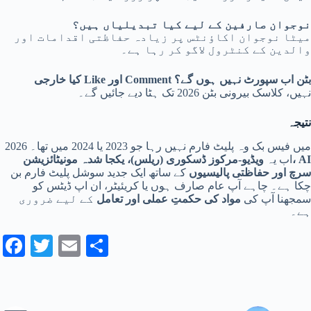
نوجوان صارفین کے لیے کیا تبدیلیاں ہیں؟
میٹا نوجوان اکاؤنٹس پر زیادہ حفاظتی اقدامات اور
والدین کے کنٹرول لاگو کر رہا ہے۔
کیا خارجی Like اور Comment بٹن اب سپورٹ نہیں ہوں گے؟
نہیں، کلاسک بیرونی بٹن 2026 تک ہٹا دیے جائیں گے۔
نتیجہ
2026 میں فیس بک وہ پلیٹ فارم نہیں رہا جو 2023 یا 2024 میں تھا۔
اب یہ
ویڈیو‑مرکوز ڈسکوری (ریلس)، یکجا شدہ مونیٹائزیشن، AI
سرچ اور حفاظتی پالیسیوں
کے ساتھ ایک جدید سوشل پلیٹ فارم بن
چکا ہے۔ چاہے آپ عام صارف ہوں یا کریئیٹر، ان اپ ڈیٹس کو
سمجھنا آپ کی
مواد کی حکمتِ عملی اور تعامل
کے لیے ضروری
ہے۔
Fa
T
E
S
ce
wi
m
ha
bo
tte
ail
re